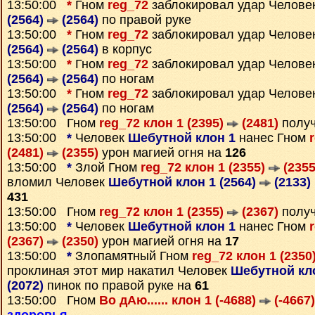
13:50:00
*
Гном
reg_72
заблокировал удар Челове
(2564)
(2564)
по правой руке
13:50:00
*
Гном
reg_72
заблокировал удар Челове
(2564)
(2564)
в корпус
13:50:00
*
Гном
reg_72
заблокировал удар Челове
(2564)
(2564)
по ногам
13:50:00
*
Гном
reg_72
заблокировал удар Челове
(2564)
(2564)
по ногам
13:50:00 Гном
reg_72 клон 1 (2395)
(2481)
полу
13:50:00
*
Человек
Шебутной клон 1
нанес Гном
(2481)
(2355)
урон магией огня на
126
13:50:00
*
Злой Гном
reg_72 клон 1 (2355)
(2355
вломил Человек
Шебутной клон 1 (2564)
(2133)
431
13:50:00 Гном
reg_72 клон 1 (2355)
(2367)
полу
13:50:00
*
Человек
Шебутной клон 1
нанес Гном
(2367)
(2350)
урон магией огня на
17
13:50:00
*
Злопамятный Гном
reg_72 клон 1 (2350
проклиная этот мир накатил Человек
Шебутной кло
(2072)
пинок по правой руке на
61
13:50:00 Гном
Во дАю...... клон 1 (-4688)
(-4667)