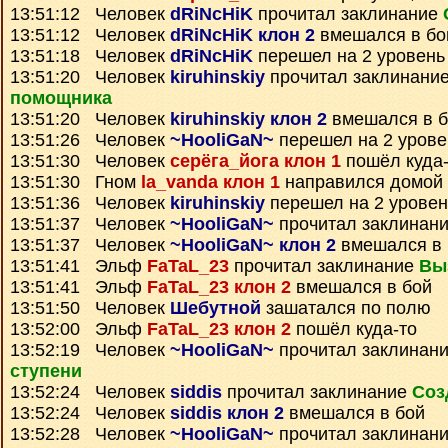
13:51:12 Человек
dRiNcHiK
прочитал заклинание
13:51:12 Человек
dRiNcHiK клон 2
вмешался в бо
13:51:18 Человек
dRiNcHiK
перешел на 2 уровень
13:51:20 Человек
kiruhinskiy
прочитал заклинани
помощника
13:51:20 Человек
kiruhinskiy клон 2
вмешался в б
13:51:26 Человек
~HooliGaN~
перешел на 2 урове
13:51:30 Человек
серёга_йога клон 1
пошёл куда-
13:51:30 Гном
la_vanda клон 1
направился домой
13:51:36 Человек
kiruhinskiy
перешел на 2 уровен
13:51:37 Человек
~HooliGaN~
прочитал заклинан
13:51:37 Человек
~HooliGaN~ клон 2
вмешался в 
13:51:41 Эльф
FaTaL_23
прочитал заклинание
Вы
13:51:41 Эльф
FaTaL_23 клон 2
вмешался в бой
13:51:50 Человек
Шебутной
зашатался по полю
13:52:00 Эльф
FaTaL_23 клон 2
пошёл куда-то
13:52:19 Человек
~HooliGaN~
прочитал заклинан
ступени
13:52:24 Человек
siddis
прочитал заклинание
Соз
13:52:24 Человек
siddis клон 2
вмешался в бой
13:52:28 Человек
~HooliGaN~
прочитал заклинан