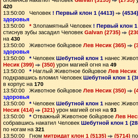
опомнясь накатил Человек
Galvan (3155)
(2735)
у
420
13:50:00 Человек
! Первый клон 1 (4413)
(4534
здоровья
13:50:00
*
Злопамятный Человек
! Первый клон 1
стиснув зубы засадил Человек
Galvan (2735)
(23
на
430
13:50:00 Животное бойцовое
Лев Несик (365)
(
здоровья
13:50:00
*
Человек
Шебутной клон 1
нанес Живот
Несик (399)
(350)
урон магией огня на
49
13:50:00
*
Наглый Животное бойцовое
Лев Несик 
подкравшись вломил Человек
Шебутной клон 1 (3
в корпус на
170
13:50:00 Животное бойцовое
Лев Несик (350)
(
здоровья
13:50:00
*
Человек
Шебутной клон 1
нанес Живот
Несик (414)
(321)
урон магией огня на
93
13:50:00
*
Отважный Животное бойцовое
Лев Нес
собравшись накатил Человек
Шебутной клон 1 (2
по ногам на
321
13:50:00 Гном
митридат клон 1 (5135)
(5714)
по