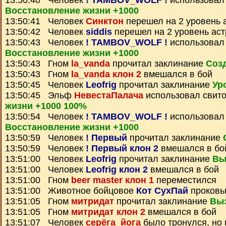
13:50:40 Человек
! TAMBOV_WOLF !
использовал 
Восстановление жизни +1000
13:50:41 Человек
Синктон
перешел на 2 уровень 
13:50:42 Человек
siddis
перешел на 2 уровень ас
13:50:43 Человек
! TAMBOV_WOLF !
использовал 
Восстановление жизни +1000
13:50:43 Гном
la_vanda
прочитал заклинание
Соз
13:50:43 Гном
la_vanda клон 2
вмешался в бой
13:50:45 Человек
Leofrig
прочитал заклинание
Ур
13:50:45 Эльф
НевестаПалача
использовал свит
жизни +1000 100%
13:50:54 Человек
! TAMBOV_WOLF !
использовал 
Восстановление жизни +1000
13:50:59 Человек
! Первый
прочитал заклинание
13:50:59 Человек
! Первый клон 2
вмешался в бо
13:51:00 Человек
Leofrig
прочитал заклинание
Вы
13:51:00 Человек
Leofrig клон 2
вмешался в бой
13:51:00 Гном
beer master клон 1
переместился
13:51:00 Животное бойцовое
Кот СухПай
проков
13:51:05 Гном
митридат
прочитал заклинание
Вы
13:51:05 Гном
митридат клон 2
вмешался в бой
13:51:07 Человек
серёга_йога
было тронулся, но