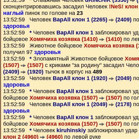
13:52:59
*
Отважный Человек
dRiNcHiK (3350)
(
сконцентрировавшись засадил Человек
!NeS! клон
наглый
пинок по голове на
23
13:52:59 Человек
BapAll клон 1 (2265)
(2409)
по
здоровья
13:52:59
*
Человек
BapAll клон 1
заблокировал у
бойцовое
Хомячиха козявка (1410)
(1410)
по ле
13:52:59 Животное бойцовое
Хомячиха козявка (
получил 97
здоровья
13:52:59
*
Злопамятный Животное бойцовое
Хомя
(1507)
(1507)
с криками "за родину" засадил Чел
(2409)
(1920)
тычок в корпус на
489
13:52:59 Человек
BapAll клон 1 (1920)
(2049)
по
здоровья
13:52:59
*
Человек
BapAll клон 1
заблокировал у
бойцовое
Хомячиха козявка (1507)
(1507)
по го
13:52:59 Человек
BapAll клон 1 (2049)
(2178)
по
здоровья
13:52:59
*
Человек
BapAll клон 1
заблокировал у
бойцовое
Хомячиха козявка (1507)
(1507)
по го
13:52:59
*
Человек
kiruhinskiy
заблокировал удар
клон 2 (4960)
(4960)
по левой руке