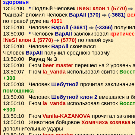
здоровья
13:50:00
*
Подлый Человек
!NeS! клон 1 (5770)
"банзай" вломил Человек
BapAll (370)
(-3681)
ве
по правой руке на
4051
13:50:00 Человек
BapAll (-3681)
(-3366)
получил
13:50:00
*
Человек
BapAll
заблокировал
критичес
!NeS! клон 1 (5770)
(5770)
по левой руке
13:50:00 Человек
BapAll
скончался
Человек
BapAll
получил среднюю травму
13:50:00
Раунд № 3
13:50:00 Гном
beer master
перешел на 2 уровень 
13:50:07 Гном
la_vanda
использовал свиток
Восс
+300
13:50:08 Человек
Шебутной
прочитал заклинани
помощника
13:50:08 Человек
Шебутной клон 2
вмешался в б
13:50:10 Гном
la_vanda
использовал свиток
Восс
+300
13:50:10 Гном
Vanila-KAZANOVA
прочитал закли
13:50:10 Животное бойцовое
Хомячиха козявка
н
дополнительные удары