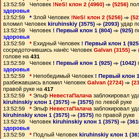
13:52:59 Человек
!NeS! клон 2 (4960)
(5256)
пол
здоровья
13:52:59
*
Злой Человек
!NeS! клон 2 (5256)
(52
вломил Человек
kiruhinskiy (3575)
(2093)
удар п
13:52:59 Человек
! Первый клон 1 (804)
(925)
п
здоровья
13:52:59
*
Ехидный Человек
! Первый клон 1 (92
сосредоточившись нанёс Человек
Galvan (3155)
голове на
431
13:52:59 Человек
! Первый клон 1 (925)
(1042)
здоровья
13:52:59
*
Непобедимый Человек
! Первый клон 1
разбежавшись вломил Человек
Galvan (2724)
(23
правой руке на
417
13:52:59
*
Эльф
НевестаПалача
заблокировал уд
kiruhinskiy клон 1 (3575)
(3575)
по левой руке
13:52:59
*
Эльф
НевестаПалача
заблокировал уд
kiruhinskiy клон 1 (3575)
(3575)
по правой руке
13:52:59 Человек
kiruhinskiy клон 1 (3575)
(361
здоровья
13:52:59
*
Подлый Человек
kiruhinskiy клон 1 (36