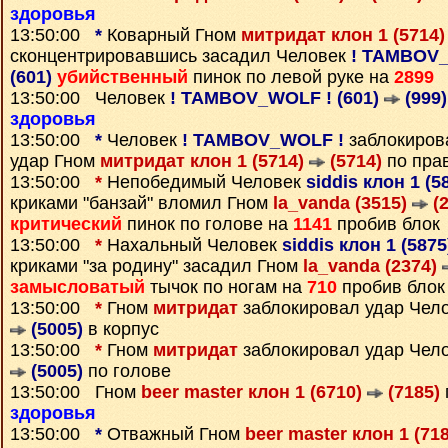
здоровья
13:50:00
*
Коварный Гном
митридат клон 1 (5714
сконцентрировавшись засадил Человек
! TAMBOV_
(601)
убийственный
пинок по левой руке на
2899
13:50:00 Человек
! TAMBOV_WOLF ! (601)
(999)
здоровья
13:50:00
*
Человек
! TAMBOV_WOLF !
заблокиро
удар Гном
митридат клон 1 (5714)
(5714)
по прав
13:50:00
*
Непобедимый Человек
siddis клон 1 (5
криками "банзай" вломил Гном
la_vanda (3515)
(2
критический
пинок по голове на
1141
пробив блок
13:50:00
*
Нахальный Человек
siddis клон 1 (587
криками "за родину" засадил Гном
la_vanda (2374)
замысловатый
тычок по ногам на
710
пробив блок
13:50:00
*
Гном
митридат
заблокировал удар Чел
(5005)
в корпус
13:50:00
*
Гном
митридат
заблокировал удар Чел
(5005)
по голове
13:50:00 Гном
beer master клон 1 (6710)
(7185)
здоровья
13:50:00
*
Отважный Гном
beer master клон 1 (71