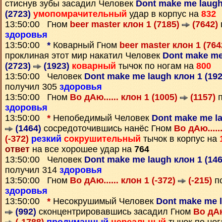
стиснув зубы засадил Человек
Dont make me laugh
(2723)
умопомрачительный
удар в корпус на
832
13:50:00 Гном
beer master клон 1 (7185)
(7642)
здоровья
13:50:00
*
Коварный Гном
beer master клон 1 (76
проклиная этот мир накатил Человек
Dont make me
(2723)
(1923)
коварный
тычок по ногам на
800
13:50:00 Человек
Dont make me laugh клон 1 (19
получил 305
здоровья
13:50:00 Гном
Во дАю...... клон 1 (1005)
(1157)
п
здоровья
13:50:00
*
Непобедимый Человек
Dont make me la
(1464)
сосредоточившись нанёс Гном
Во дАю.....
(-372)
резкий
сокрушительный
тычок в корпус на
ответ
на все хорошее удар на
764
13:50:00 Человек
Dont make me laugh клон 1 (14
получил 314
здоровья
13:50:00 Гном
Во дАю...... клон 1 (-372)
(-215)
по
здоровья
13:50:00
*
Несокрушимый Человек
Dont make me l
(992)
сконцентрировавшись засадил Гном
Во дАю.