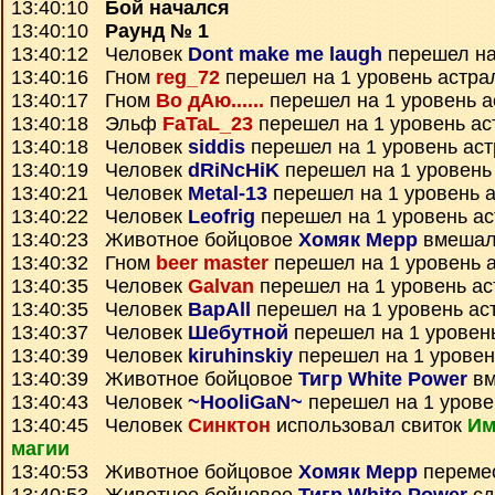
13:40:10
Бой начался
13:40:10
Раунд № 1
13:40:12 Человек
Dont make me laugh
перешел на
13:40:16 Гном
reg_72
перешел на 1 уровень астра
13:40:17 Гном
Во дАю......
перешел на 1 уровень а
13:40:18 Эльф
FaTaL_23
перешел на 1 уровень ас
13:40:18 Человек
siddis
перешел на 1 уровень ас
13:40:19 Человек
dRiNcHiK
перешел на 1 уровень
13:40:21 Человек
Metal-13
перешел на 1 уровень 
13:40:22 Человек
Leofrig
перешел на 1 уровень а
13:40:23 Животное бойцовое
Хомяк Мерр
вмешал
13:40:32 Гном
beer master
перешел на 1 уровень 
13:40:35 Человек
Galvan
перешел на 1 уровень ас
13:40:35 Человек
BapAll
перешел на 1 уровень ас
13:40:37 Человек
Шебутной
перешел на 1 уровен
13:40:39 Человек
kiruhinskiy
перешел на 1 уровен
13:40:39 Животное бойцовое
Тигр White Power
вм
13:40:43 Человек
~HooliGaN~
перешел на 1 урове
13:40:45 Человек
Синктон
использовал свиток
Им
магии
13:40:53 Животное бойцовое
Хомяк Мерр
переме