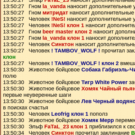
13:50:27 Эльф
FaTaL_23
наносит дополнительные
13:50:27 Гном
la_vanda
наносит дополнительные 
13:50:27 Гном
митридат
наносит дополнительные
13:50:27 Человек
!NeS!
наносит дополнительные 
13:50:27 Человек
!NeS! клон 1
наносит дополните
13:50:27 Гном
beer master клон 2
наносит дополн
13:50:27 Гном
la_vanda клон 1
наносит дополните
13:50:27 Человек
Синктон
наносит дополнительн
13:50:27 Человек
! TAMBOV_WOLF !
прочитал за
клон
13:50:27 Человек
! TAMBOV_WOLF ! клон 2
вмеша
13:50:30 Животное бойцовое
Собака Габриэль-Ч
полю
13:50:30 Животное бойцовое
Тигр White Power
за
13:50:30 Животное бойцовое
Хомяк Чайный пья
первые неуверенные шаги
13:50:30 Животное бойцовое
Лев Черный водяно
в поисках счастья
13:50:30 Человек
Leofrig клон 1
пополз
13:50:30 Животное бойцовое
Хомяк Мерр
переме
13:50:30 Эльф
FaTaL_23 клон 1
приблизился к св
13:50:34 Человек
Синктон
прочитал заклинание
В