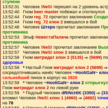
ступени
13:52:31 Человек
!NeS!
перешел на 2 уровень аст
13:52:40 Гном
beer master
побежал и споткнулся
13:52:44 Гном
reg_72
прочитал заклинание
Созда
13:52:44 Гном
reg_72 клон 2
вмешался в бой
13:52:48 Человек
Штерн
прочитал заклинание
Пр
противника
13:52:53 Эльф
НевестаПалача
прочитал заклина
противника
13:52:57 Человек
!NeS!
прочитал заклинание
Выз
13:52:57 Человек
!NeS! клон 2
вмешался в бой
13:52:59 Гном
митридат клон 2 (5135)
(5699)
по
здоровья
13:52:59
*
Наглый Гном
митридат клон 2 (5699)
сосредоточившись нанёс Человек
~HooliGaN~ клон
сильнейший
пинок в корпус на
2820
13:52:59
*
Человек
~HooliGaN~ клон 2
отпрыгнул
Гном
митридат клон 2
по левой руке
13:52:59
*
Подлый Человек
dRiNcHiK (3350)
(33
вломил Человек
!NeS! клон 1 (4960)
(4882)
точн
на
78