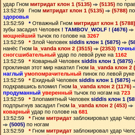
удар Гном
митридат клон 1 (5135)
(5135)
по прав
13:52:59 Гном
митридат клон 1 (5135)
(5788)
по
здоровья
13:52:59
*
Отважный Гном
митридат клон 1 (5788
зубы засадил Человек
! TAMBOV_WOLF ! (4676)
мощнейший
тычок по голове на
3267
13:52:59
*
Злой Человек
siddis клон 1 (5875)
(5
нанёс Гном
la_vanda клон 2 (3515)
(2353)
точны
сногсшибательный
удар по левой руке на
1162
13:52:59
*
Коварный Человек
siddis клон 1 (5875)
проклиная этот мир накатил Гном
la_vanda клон 2 
наглый
умопомрачительный
пинок по левой руке
13:52:59
*
Ехидный Человек
siddis клон 1 (5875)
подкравшись вломил Гном
la_vanda клон 2 (1176)
продуманный
уверенный
тычок по ногам на
723
13:52:59
*
Злопамятный Человек
siddis клон 1 (5
подпрыгнув засадил Гном
la_vanda клон 2 (453)
коварный
удар по голове на
681
13:52:59
*
Гном
митридат
заблокировал удар Чел
(5005)
по ногам
13:52:59
*
Гном
митридат
заблокировал удар Чел