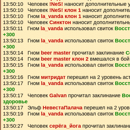
13:50:10 Человек
!NeS!
наносит дополнительные 
13:50:10 Человек
!NeS! клон 1
наносит дополните
13:50:10 Гном
la_vanda клон 1
наносит дополните
13:50:10 Человек
Синктон
наносит дополнительн
13:50:11 Гном
la_vanda
использовал свиток
Восст
+300
13:50:13 Гном
la_vanda
использовал свиток
Восс
+300
13:50:14 Гном
beer master
прочитал заклинание
С
13:50:14 Гном
beer master клон 2
вмешался в бой
13:50:15 Гном
la_vanda
использовал свиток
Восс
+300
13:50:16 Гном
митридат
перешел на 2 уровень ас
13:50:17 Гном
la_vanda
использовал свиток
Восс
+300
13:50:17 Человек
Galvan
прочитал заклинание
Во
здоровье
13:50:17 Эльф
НевестаПалача
перешел на 2 уров
13:50:19 Гном
la_vanda
использовал свиток
Восс
+300
13:50:27 Человек
серёга_йога
прочитал заклина