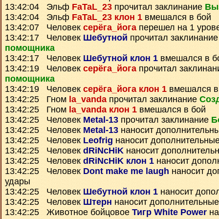
13:42:04 Эльф
FaTaL_23
прочитал заклинание
Вы
13:42:04 Эльф
FaTaL_23 клон 1
вмешался в бой
13:42:07 Человек
серёга_йога
перешел на 1 уров
13:42:17 Человек
Шебутной
прочитал заклинани
помощника
13:42:17 Человек
Шебутной клон 1
вмешался в б
13:42:19 Человек
серёга_йога
прочитал заклина
помощника
13:42:19 Человек
серёга_йога клон 1
вмешался в
13:42:25 Гном
la_vanda
прочитал заклинание
Соз
13:42:25 Гном
la_vanda клон 1
вмешался в бой
13:42:25 Человек
Metal-13
прочитал заклинание
Б
13:42:25 Человек
Metal-13
наносит дополнительн
13:42:25 Человек
Leofrig
наносит дополнительные
13:42:25 Человек
dRiNcHiK
наносит дополнитель
13:42:25 Человек
dRiNcHiK клон 1
наносит допол
13:42:25 Человек
Dont make me laugh
наносит до
удары
13:42:25 Человек
Шебутной клон 1
наносит допо
13:42:25 Человек
Штерн
наносит дополнительные
13:42:25 Животное бойцовое
Тигр White Power
на