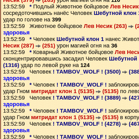
Несик (379)
(263)
урон магией огня на
116
13:52:59
*
Подлый Животное бойцовое
Лев Несик
сосредоточившись нанёс Человек
Шебутной клон 
удар по голове на
399
13:52:59 Животное бойцовое
Лев Несик (263)
(
здоровья
13:52:59
*
Человек
Шебутной клон 1
нанес Живот
Несик (287)
(251)
урон магией огня на
36
13:52:59
*
Коварный Животное бойцовое
Лев Неси
сконцентрировавшись засадил Человек
Шебутной 
(1316)
удар по левой руке на
124
13:52:59 Человек
! TAMBOV_WOLF ! (3500)
(388
здоровья
13:52:59
*
Человек
! TAMBOV_WOLF !
заблокиро
удар Гном
митридат клон 1 (5135)
(5135)
по лев
13:52:59 Человек
! TAMBOV_WOLF ! (3889)
(427
здоровья
13:52:59
*
Человек
! TAMBOV_WOLF !
заблокиро
удар Гном
митридат клон 1 (5135)
(5135)
в корп
13:52:59 Человек
! TAMBOV_WOLF ! (4278)
(467
здоровья
13:52:59
*
Человек
! TAMBOV_WOLF !
заблокиро