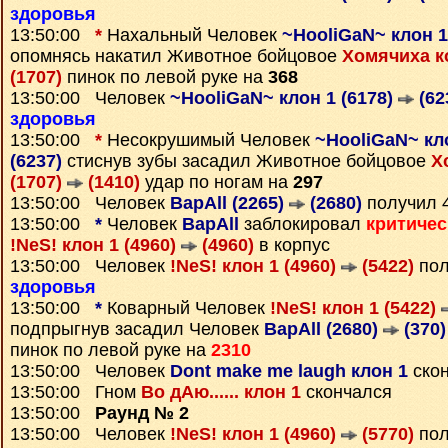
здоровья
13:50:00
*
Нахальный Человек
~HooliGaN~ клон 1
опомнясь накатил Животное бойцовое
Хомячиха к
(1707)
пинок по левой руке на
368
13:50:00 Человек
~HooliGaN~ клон 1 (6178)
(62
здоровья
13:50:00
*
Несокрушимый Человек
~HooliGaN~ кло
(6237)
стиснув зубы засадил Животное бойцовое
Х
(1707)
(1410)
удар по ногам на
297
13:50:00 Человек
BapAll (2265)
(2680)
получил 
13:50:00
*
Человек
BapAll
заблокировал
критичес
!NeS! клон 1 (4960)
(4960)
в корпус
13:50:00 Человек
!NeS! клон 1 (4960)
(5422)
пол
здоровья
13:50:00
*
Коварный Человек
!NeS! клон 1 (5422)
подпрыгнув засадил Человек
BapAll (2680)
(370)
пинок по левой руке на
2310
13:50:00 Человек
Dont make me laugh клон 1
ско
13:50:00 Гном
Во дАю...... клон 1
скончался
13:50:00
Раунд № 2
13:50:00 Человек
!NeS! клон 1 (4960)
(5770)
пол