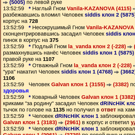
(5005)
по левой руке
13:52:59
*
Наглый Гном
Vanila-KAZANOVA (4115)
разбежавшись вломил Человек
siddis клон 2 (587
корпус на
728
13:52:59
*
Несокрушимый Гном
Vanila-KAZANOVA 
сконцентрировавшись засадил Человек
siddis клон
пинок в корпус на
375
13:52:59
*
Подлый Гном
la_vanda клон 2 (-228)
(
размахнувшись нанёс Человек
siddis клон 1 (5875
правой руке на
1107
13:52:59
*
Отважный Гном
la_vanda клон 2 (-228)
"ура" накатил Человек
siddis клон 1 (4768)
(3662
1106
13:52:59 Человек
Galvan клон 1 (3155)
(3382)
по
здоровья
13:52:59
*
Коварный Человек
Galvan клон 1 (3382
криками "за родину" засадил Человек
dRiNcHiK кло
тычок по голове на
1135
но получил в
ответ
на хам
13:52:59
*
Человек
dRiNcHiK клон 1
заблокировал
Galvan клон 1 (3183)
(2961)
в корпус и ответил
у
13:52:59
*
Человек
dRiNcHiK клон 1
заблокировал