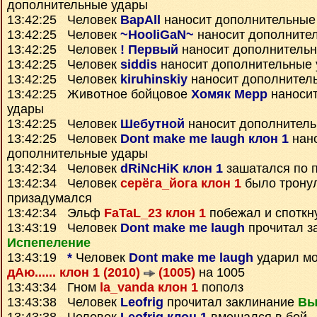
дополнительные удары
13:42:25 Человек
BapAll
наносит дополнительные
13:42:25 Человек
~HooliGaN~
наносит дополните
13:42:25 Человек
! Первый
наносит дополнитель
13:42:25 Человек
siddis
наносит дополнительные
13:42:25 Человек
kiruhinskiy
наносит дополнител
13:42:25 Животное бойцовое
Хомяк Мерр
наносит
удары
13:42:25 Человек
Шебутной
наносит дополнител
13:42:25 Человек
Dont make me laugh клон 1
нан
дополнительные удары
13:42:34 Человек
dRiNcHiK клон 1
зашатался по 
13:42:34 Человек
серёга_йога клон 1
было тронул
призадумался
13:42:34 Эльф
FaTaL_23 клон 1
побежал и споткн
13:43:19 Человек
Dont make me laugh
прочитал з
Испепеление
13:43:19
*
Человек
Dont make me laugh
ударил мо
дАю...... клон 1 (2010)
(1005)
на 1005
13:43:34 Гном
la_vanda клон 1
пополз
13:43:38 Человек
Leofrig
прочитал заклинание
Вы