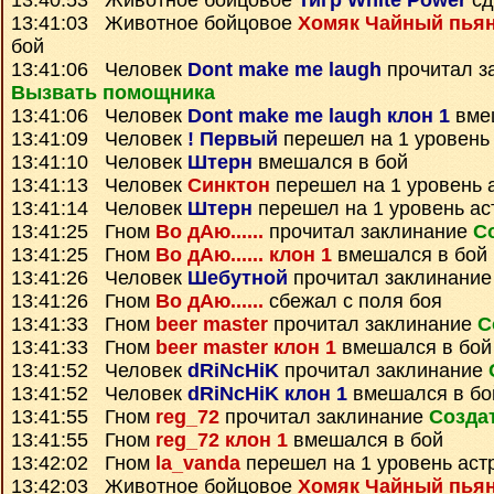
13:40:53 Животное бойцовое
Тигр White Power
сд
13:41:03 Животное бойцовое
Хомяк Чайный пья
бой
13:41:06 Человек
Dont make me laugh
прочитал з
Вызвать помощника
13:41:06 Человек
Dont make me laugh клон 1
вме
13:41:09 Человек
! Первый
перешел на 1 уровень
13:41:10 Человек
Штерн
вмешался в бой
13:41:13 Человек
Синктон
перешел на 1 уровень 
13:41:14 Человек
Штерн
перешел на 1 уровень ас
13:41:25 Гном
Во дАю......
прочитал заклинание
С
13:41:25 Гном
Во дАю...... клон 1
вмешался в бой
13:41:26 Человек
Шебутной
прочитал заклинани
13:41:26 Гном
Во дАю......
сбежал с поля боя
13:41:33 Гном
beer master
прочитал заклинание
С
13:41:33 Гном
beer master клон 1
вмешался в бой
13:41:52 Человек
dRiNcHiK
прочитал заклинание
13:41:52 Человек
dRiNcHiK клон 1
вмешался в бо
13:41:55 Гном
reg_72
прочитал заклинание
Созда
13:41:55 Гном
reg_72 клон 1
вмешался в бой
13:42:02 Гном
la_vanda
перешел на 1 уровень аст
13:42:03 Животное бойцовое
Хомяк Чайный пья