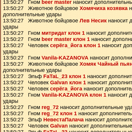
13:50:27 Гном
beer master
наносит дополнительн
13:50:27 Животное бойцовое
Хомячиха козявка
н
дополнительные удары
13:50:27 Животное бойцовое
Лев Несик
наносит 
удары
13:50:27 Гном
митридат клон 1
наносит дополнит
13:50:27 Гном
beer master клон 1
наносит дополн
13:50:27 Человек
серёга_йога клон 1
наносит до
удары
13:50:27 Гном
Vanila-KAZANOVA
наносит дополни
13:50:27 Животное бойцовое
Хомяк Чайный пья
дополнительные удары
13:50:27 Эльф
FaTaL_23 клон 1
наносит дополни
13:50:27 Человек
Galvan клон 1
наносит дополни
13:50:27 Человек
серёга_йога
наносит дополните
13:50:27 Гном
Vanila-KAZANOVA клон 1
наносит 
удары
13:50:27 Гном
reg_72
наносит дополнительные уд
13:50:27 Гном
reg_72 клон 1
наносит дополнител
13:50:27 Эльф
НевестаПалача
наносит дополнит
13:50:27 Человек
Galvan
наносит дополнительные