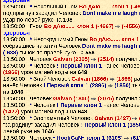
здоровья
13:50:00
*
Нахальный Гном
Во дАю...... клон 1 (-4
подпрыгнув засадил Человек
Dont make me laugh 
удар по левой руке на
108
13:50:00 Гном
Во дАю...... клон 1 (-4667)
(-4556)
здоровья
13:50:00
*
Несокрушимый Гном
Во дАю...... клон 1
собравшись накатил Человек
Dont make me laugh к
(-638)
тычок по правой руке на
556
13:50:00 Человек
Galvan (2305)
(2514)
получил
13:50:00
*
Человек
! Первый клон 1
нанес Челов
(1866)
урон магией воды на
648
13:50:00
*
Злой Человек
Galvan (1866)
(1866)
ра
нанёс Человек
! Первый клон 1 (2896)
(1850)
тыч
на
1046
13:50:00 Человек
Galvan (1866)
(2075)
получил
13:50:00
*
Человек
! Первый клон 1
нанес Челов
(1427)
урон магией воды на
648
13:50:00
*
Злопамятный Человек
Galvan (1427)
"за родину" засадил Человек
! Первый клон 1 (185
левой руке на
1046
13:50:00 Человек
~HooliGaN~ клон 1 (6105)
(61