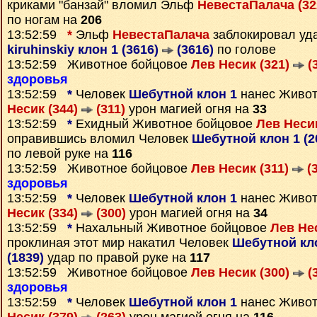
криками "банзай" вломил Эльф
НевестаПалача (3
по ногам на
206
13:52:59
*
Эльф
НевестаПалача
заблокировал уд
kiruhinskiy клон 1 (3616)
(3616)
по голове
13:52:59 Животное бойцовое
Лев Несик (321)
(
здоровья
13:52:59
*
Человек
Шебутной клон 1
нанес Живот
Несик (344)
(311)
урон магией огня на
33
13:52:59
*
Ехидный Животное бойцовое
Лев Несик
оправившись вломил Человек
Шебутной клон 1 (2
по левой руке на
116
13:52:59 Животное бойцовое
Лев Несик (311)
(3
здоровья
13:52:59
*
Человек
Шебутной клон 1
нанес Живот
Несик (334)
(300)
урон магией огня на
34
13:52:59
*
Нахальный Животное бойцовое
Лев Не
проклиная этот мир накатил Человек
Шебутной кло
(1839)
удар по правой руке на
117
13:52:59 Животное бойцовое
Лев Несик (300)
(
здоровья
13:52:59
*
Человек
Шебутной клон 1
нанес Живот