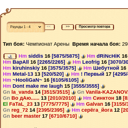
<<
>>
Просмотр повтора
Тип боя:
Чемпионат Арены
Время начала боя:
29
Hm
siddis
16
[5875/5875]
Hm
dRiNcHiK
16
Hm
BapAll
16
[2265/2265]
Hm
Leofrig
16
[3070/3
Hm
kiruhinskiy
16
[3575/3575]
Hm
Шебутной
16
Hm
Metal-13
13
[520/520]
Hm
! Первый
17
[4295
Hm
~HooliGaN~
16
[6105/6105]
Hm
Dont make me laugh
15
[3555/3555]
Gn
la_vanda
14
[3515/3515]
Gn
Vanila-KAZANO
Gn
Во дАю......
13
[2010/2010]
Hm
Синктон
18
[8
El
FaTaL_23
13
[7775/7775]
Hm
Galvan
16
[3155/
Gn
reg_72
14
[2395/2395]
Hm
серёга_йога
12
[2
Gn
beer master
17
[6710/6710]