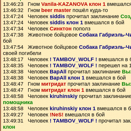
13:46:23 Гном
Vanila-KAZANOVA клон 1
вмешался
13:46:32 Гном
beer master
пошёл куда-то
13:47:24 Человек
siddis
прочитал заклинание
Соз
13:47:24 Человек
siddis клон 1
вмешался в бой
13:47:34 Человек
Синктон
пополз
13:47:38 Животное бойцовое
Собака Габриэль-Ч
бой
13:47:54 Животное бойцовое
Собака Габриэль-Ч
своей погибели
13:48:17 Человек
! TAMBOV_WOLF !
вмешался в 
13:48:35 Человек
! TAMBOV_WOLF !
перешел на 1
13:48:38 Человек
BapAll
прочитал заклинание
Вы
13:48:38 Человек
BapAll клон 1
вмешался в бой
13:48:47 Гном
митридат
прочитал заклинание
Вы
13:48:47 Гном
митридат клон 1
вмешался в бой
13:48:58 Человек
kiruhinskiy
прочитал заклинани
помощника
13:48:58 Человек
kiruhinskiy клон 1
вмешался в б
13:49:27 Человек
!NeS!
вмешался в бой
13:49:31 Человек
! TAMBOV_WOLF !
прочитал за
клон