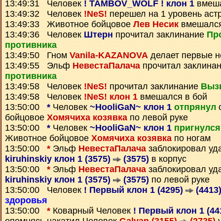
13:49:31 Человек
! TAMBOV_WOLF ! клон 1
вмеша
13:49:32 Человек
!NeS!
перешел на 1 уровень аст
13:49:33 Животное бойцовое
Лев Несик
вмешался
13:49:36 Человек
Штерн
прочитал заклинание
Пр
противника
13:49:50 Гном
Vanila-KAZANOVA
делает первые н
13:49:55 Эльф
НевестаПалача
прочитал заклина
противника
13:49:58 Человек
!NeS!
прочитал заклинание
Выз
13:49:58 Человек
!NeS! клон 1
вмешался в бой
13:50:00
*
Человек
~HooliGaN~ клон 1
отпрянул
о
бойцовое
Хомячиха козявка
по левой руке
13:50:00
*
Человек
~HooliGaN~ клон 1
пригнулся
Животное бойцовое
Хомячиха козявка
по ногам
13:50:00
*
Эльф
НевестаПалача
заблокировал уд
kiruhinskiy клон 1 (3575)
(3575)
в корпус
13:50:00
*
Эльф
НевестаПалача
заблокировал уд
kiruhinskiy клон 1 (3575)
(3575)
по левой руке
13:50:00 Человек
! Первый клон 1 (4295)
(4413
здоровья
13:50:00
*
Коварный Человек
! Первый клон 1 (44