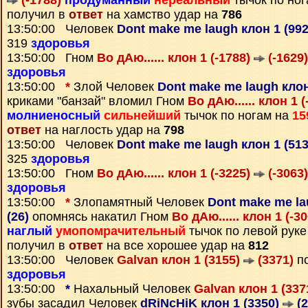
(-1788)
продуманный
нереальный
тычок по но
получил в
ответ
на хамство удар на
786
13:50:00 Человек
Dont make me laugh клон 1 (99
319
здоровья
13:50:00 Гном
Во дАю...... клон 1 (-1788)
(-1629)
здоровья
13:50:00
*
Злой Человек
Dont make me laugh клон
криками "банзай" вломил Гном
Во дАю...... клон 1 
молниеносный
сильнейший
тычок по ногам на
15
ответ
на наглость удар на
798
13:50:00 Человек
Dont make me laugh клон 1 (51
325
здоровья
13:50:00 Гном
Во дАю...... клон 1 (-3225)
(-3063)
здоровья
13:50:00
*
Злопамятный Человек
Dont make me la
(26)
опомнясь накатил Гном
Во дАю...... клон 1 (-3
наглый
умопомрачительный
тычок по левой руке
получил в
ответ
на все хорошее удар на
812
13:50:00 Человек
Galvan клон 1 (3155)
(3371)
по
здоровья
13:50:00
*
Нахальный Человек
Galvan клон 1 (337
зубы засадил Человек
dRiNcHiK клон 1 (3350)
(2