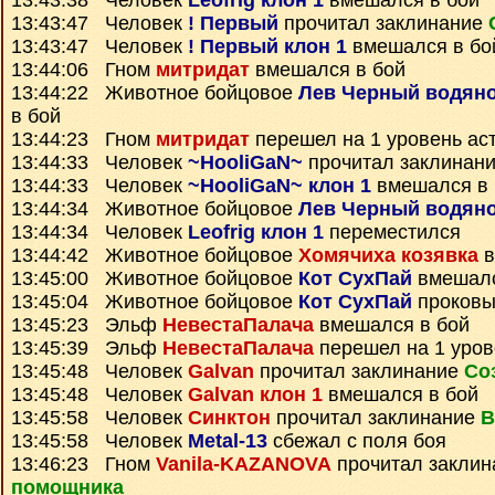
13:43:38 Человек
Leofrig клон 1
вмешался в бой
13:43:47 Человек
! Первый
прочитал заклинание
13:43:47 Человек
! Первый клон 1
вмешался в бо
13:44:06 Гном
митридат
вмешался в бой
13:44:22 Животное бойцовое
Лев Черный водяно
в бой
13:44:23 Гном
митридат
перешел на 1 уровень ас
13:44:33 Человек
~HooliGaN~
прочитал заклинан
13:44:33 Человек
~HooliGaN~ клон 1
вмешался в 
13:44:34 Животное бойцовое
Лев Черный водяно
13:44:34 Человек
Leofrig клон 1
переместился
13:44:42 Животное бойцовое
Хомячиха козявка
в
13:45:00 Животное бойцовое
Кот СухПай
вмешалс
13:45:04 Животное бойцовое
Кот СухПай
проков
13:45:23 Эльф
НевестаПалача
вмешался в бой
13:45:39 Эльф
НевестаПалача
перешел на 1 уров
13:45:48 Человек
Galvan
прочитал заклинание
Со
13:45:48 Человек
Galvan клон 1
вмешался в бой
13:45:58 Человек
Синктон
прочитал заклинание
В
13:45:58 Человек
Metal-13
сбежал с поля боя
13:46:23 Гном
Vanila-KAZANOVA
прочитал закли
помощника