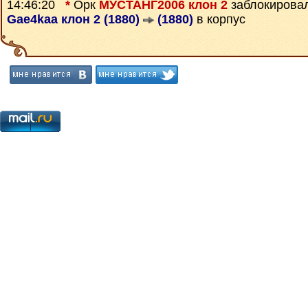
14:46:20
*
Орк
МУСТАНГ2006 клон 2
заблокирова
Gae4kaa клон 2 (1880)
(1880)
в корпус