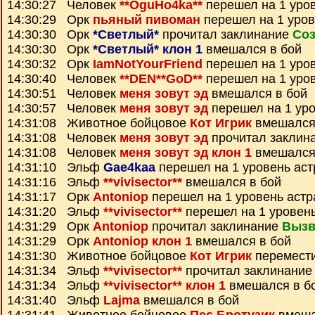
14:30:27 Человек
**OguHo4ka**
перешел на 1 уро
14:30:29 Орк
пьяный пивоман
перешел на 1 уров
14:30:30 Орк
*Светлый*
прочитал заклинание
Соз
14:30:30 Орк
*Светлый* клон 1
вмешался в бой
14:30:32 Орк
IamNotYourFriend
перешел на 1 уро
14:30:40 Человек
**DEN**GoD**
перешел на 1 уро
14:30:51 Человек
меня зовут эд
вмешался в бой
14:30:57 Человек
меня зовут эд
перешел на 1 уро
14:31:08 Животное бойцовое
Кот Игрик
вмешался
14:31:08 Человек
меня зовут эд
прочитал заклин
14:31:08 Человек
меня зовут эд клон 1
вмешался
14:31:10 Эльф
Gae4kaa
перешел на 1 уровень ас
14:31:16 Эльф
**vivisector**
вмешался в бой
14:31:17 Орк
Antoniop
перешел на 1 уровень астр
14:31:20 Эльф
**vivisector**
перешел на 1 уровен
14:31:29 Орк
Antoniop
прочитал заклинание
Вызв
14:31:29 Орк
Antoniop клон 1
вмешался в бой
14:31:30 Животное бойцовое
Кот Игрик
перемест
14:31:34 Эльф
**vivisector**
прочитал заклинани
14:31:34 Эльф
**vivisector** клон 1
вмешался в б
14:31:40 Эльф
Lajma
вмешался в бой