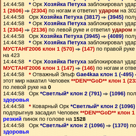
14:44:58
*
Орк
Хозяйка Петуха
заблокировал уда
1 (2606)
(2304)
по ногам и ответил
ударом
на 30
14:44:58 Орк
Хозяйка Петуха (3817)
(3945)
пол
14:44:58
*
Орк
Хозяйка Петуха
заблокировал уда
1 (2304)
(2136)
по левой руке и ответил
ударом
н
14:44:58 Орк
Хозяйка Петуха (3945)
(4089)
пол
14:44:58
*
Орк
Хозяйка Петуха
заблокировал уда
МУСТАНГ2006 клон 1 (570)
(147)
по правой руке
на 423
14:44:58
*
Орк
Хозяйка Петуха
заблокировал уда
МУСТАНГ2006 клон 1 (147)
(146)
по ногам и отв
14:44:58
*
Отважный Эльф
Gae4kaa клон 1 (-495)
этот мир накатил Человек
**DEN**GoD** клон 1 (2
по левой руке на
0
14:44:58 Орк
*Светлый* клон 2 (791)
(1096)
пол
здоровья
14:44:58
*
Коварный Орк
*Светлый* клон 2 (1096
подпрыгнув засадил Человек
**DEN**GoD** клон 1
резкий
пинок по голове на
1528
14:44:58 Орк
*Светлый* клон 2 (1096)
(1370)
по
здоровья