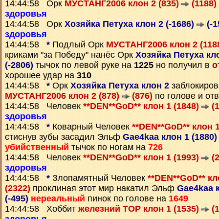
14:44:58 Орк
МУСТАНГ2006 клон 2 (835)
(1188)
здоровья
14:44:58 Орк
Хозяйка Петуха клон 2 (-1686)
(-1
здоровья
14:44:58
*
Подлый Орк
МУСТАНГ2006 клон 2 (118
криками "за Победу" нанёс Орк
Хозяйка Петуха кло
(-2806)
тычок по левой руке на
1225
но получил в
о
хорошее удар на
310
14:44:58
*
Орк
Хозяйка Петуха клон 2
заблокиров
МУСТАНГ2006 клон 2 (878)
(876)
по голове и от
14:44:58 Человек
**DEN**GoD** клон 1 (1848)
(1
здоровья
14:44:58
*
Коварный Человек
**DEN**GoD** клон 1
стиснув зубы засадил Эльф
Gae4kaa клон 1 (1880
убийственный
тычок по ногам на
726
14:44:58 Человек
**DEN**GoD** клон 1 (1993)
(2
здоровья
14:44:58
*
Злопамятный Человек
**DEN**GoD** кл
(2322)
проклиная этот мир накатил Эльф
Gae4kaa к
(-495)
нереальный
пинок по голове на
1649
14:44:58 Хоббит
железний ТОР клон 1 (1535)
(1