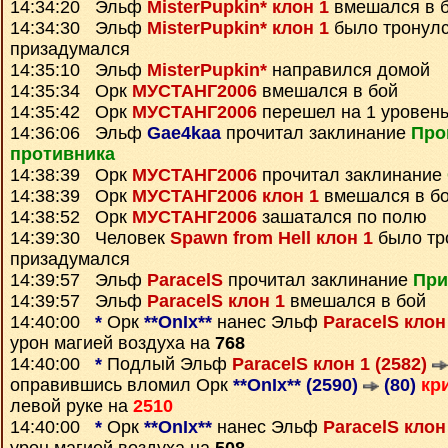
14:34:20 Эльф
MisterPupkin* клон 1
вмешался в 
14:34:30 Эльф
MisterPupkin* клон 1
было тронулс
призадумался
14:35:10 Эльф
MisterPupkin*
направился домой
14:35:34 Орк
МУСТАНГ2006
вмешался в бой
14:35:42 Орк
МУСТАНГ2006
перешел на 1 уровень
14:36:06 Эльф
Gae4kaa
прочитал заклинание
Про
противника
14:38:39 Орк
МУСТАНГ2006
прочитал заклинание
14:38:39 Орк
МУСТАНГ2006 клон 1
вмешался в б
14:38:52 Орк
МУСТАНГ2006
зашатался по полю
14:39:30 Человек
Spawn from Hell клон 1
было тр
призадумался
14:39:57 Эльф
ParacelS
прочитал заклинание
При
14:39:57 Эльф
ParacelS клон 1
вмешался в бой
14:40:00
*
Орк
**OnIx**
нанес Эльф
ParacelS клон
урон магией воздуха на
768
14:40:00
*
Подлый Эльф
ParacelS клон 1 (2582)
оправившись вломил Орк
**OnIx** (2590)
(80)
кр
левой руке на
2510
14:40:00
*
Орк
**OnIx**
нанес Эльф
ParacelS клон