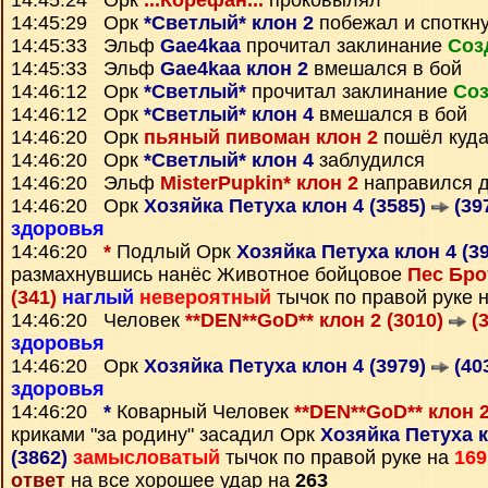
14:45:24 Орк
...Корефан...
проковылял
14:45:29 Орк
*Светлый* клон 2
побежал и споткн
14:45:33 Эльф
Gae4kaa
прочитал заклинание
Соз
14:45:33 Эльф
Gae4kaa клон 2
вмешался в бой
14:46:12 Орк
*Светлый*
прочитал заклинание
Соз
14:46:12 Орк
*Светлый* клон 4
вмешался в бой
14:46:20 Орк
пьяный пивоман клон 2
пошёл куда
14:46:20 Орк
*Светлый* клон 4
заблудился
14:46:20 Эльф
MisterPupkin* клон 2
направился 
14:46:20 Орк
Хозяйка Петуха клон 4 (3585)
(39
здоровья
14:46:20
*
Подлый Орк
Хозяйка Петуха клон 4 (3
размахнувшись нанёс Животное бойцовое
Пес Бро
(341)
наглый
невероятный
тычок по правой руке 
14:46:20 Человек
**DEN**GoD** клон 2 (3010)
(3
здоровья
14:46:20 Орк
Хозяйка Петуха клон 4 (3979)
(40
здоровья
14:46:20
*
Коварный Человек
**DEN**GoD** клон 2
криками "за родину" засадил Орк
Хозяйка Петуха к
(3862)
замысловатый
тычок по правой руке на
169
ответ
на все хорошее удар на
263