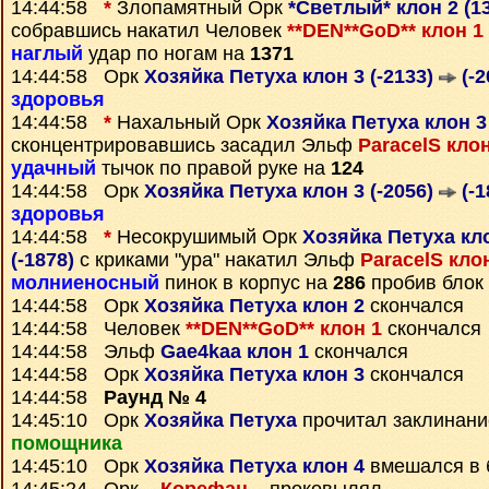
14:44:58
*
Злопамятный Орк
*Светлый* клон 2 (1
собравшись накатил Человек
**DEN**GoD** клон 1
наглый
удар по ногам на
1371
14:44:58 Орк
Хозяйка Петуха клон 3 (-2133)
(-2
здоровья
14:44:58
*
Нахальный Орк
Хозяйка Петуха клон 3
сконцентрировавшись засадил Эльф
ParacelS клон
удачный
тычок по правой руке на
124
14:44:58 Орк
Хозяйка Петуха клон 3 (-2056)
(-1
здоровья
14:44:58
*
Несокрушимый Орк
Хозяйка Петуха кло
(-1878)
с криками "ура" накатил Эльф
ParacelS клон
молниеносный
пинок в корпус на
286
пробив блок
14:44:58 Орк
Хозяйка Петуха клон 2
скончался
14:44:58 Человек
**DEN**GoD** клон 1
скончался
14:44:58 Эльф
Gae4kaa клон 1
скончался
14:44:58 Орк
Хозяйка Петуха клон 3
скончался
14:44:58
Раунд № 4
14:45:10 Орк
Хозяйка Петуха
прочитал заклинан
помощника
14:45:10 Орк
Хозяйка Петуха клон 4
вмешался в 