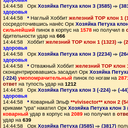
здоровья
14:44:58 Орк
Хозяйка Петуха клон 3 (3585)
(38
здоровья
14:44:58
*
Наглый Хоббит
железний ТОР клон 1 (
сосредоточившись нанёс Орк
Хозяйка Петуха клон
сильнейший
пинок в корпус на
1578
но получил в
бдительности удар на
666
14:44:58 Хоббит
железний ТОР клон 1 (1323)
(2
здоровья
14:44:58 Орк
Хозяйка Петуха клон 3 (2234)
(26
здоровья
14:44:58
*
Отважный Хоббит
железний ТОР клон 
сконцентрировавшись засадил Орк
Хозяйка Петуха
(-224)
умопомрачительный
пинок по ногам на
287
ответ
на тупость удар на
1212
14:44:58 Орк
Хозяйка Петуха клон 3 (-224)
(-44
здоровья
14:44:58
*
Коварный Эльф
**vivisector** клон 2 (
криками "ура" накатил Орк
Хозяйка Петуха клон 3 
коварный
удар в корпус на
2089
но получил в
отв
удар на
639
14:44:58 Орк
Хозяйка Петуха (3585)
(3817)
пол