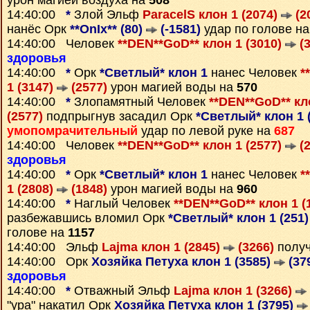
урон магией воздуха на
508
14:40:00
*
Злой Эльф
ParacelS клон 1 (2074)
(2
нанёс Орк
**OnIx** (80)
(-1581)
удар по голове н
14:40:00 Человек
**DEN**GoD** клон 1 (3010)
(3
здоровья
14:40:00
*
Орк
*Светлый* клон 1
нанес Человек
*
1 (3147)
(2577)
урон магией воды на
570
14:40:00
*
Злопамятный Человек
**DEN**GoD** кл
(2577)
подпрыгнув засадил Орк
*Светлый* клон 1 
умопомрачительный
удар по левой руке на
687
14:40:00 Человек
**DEN**GoD** клон 1 (2577)
(2
здоровья
14:40:00
*
Орк
*Светлый* клон 1
нанес Человек
*
1 (2808)
(1848)
урон магией воды на
960
14:40:00
*
Наглый Человек
**DEN**GoD** клон 1 (
разбежавшись вломил Орк
*Светлый* клон 1 (251
голове на
1157
14:40:00 Эльф
Lajma клон 1 (2845)
(3266)
полу
14:40:00 Орк
Хозяйка Петуха клон 1 (3585)
(37
здоровья
14:40:00
*
Отважный Эльф
Lajma клон 1 (3266)
"ура" накатил Орк
Хозяйка Петуха клон 1 (3795)