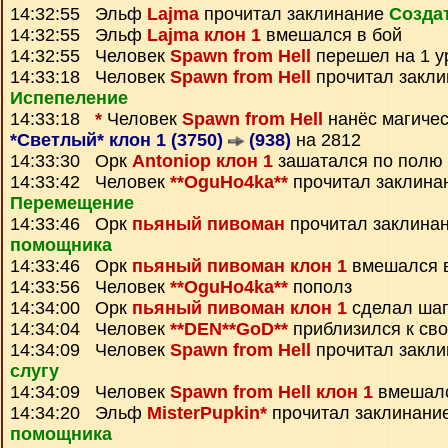
14:32:55 Эльф
Lajma
прочитал заклинание
Созда
14:32:55 Эльф
Lajma клон 1
вмешался в бой
14:32:55 Человек
Spawn from Hell
перешел на 1 у
14:33:18 Человек
Spawn from Hell
прочитал закли
Испепеление
14:33:18
*
Человек
Spawn from Hell
нанёс магичес
*Светлый* клон 1 (3750)
(938)
на 2812
14:33:30 Орк
Antoniop клон 1
зашатался по полю
14:33:42 Человек
**OguHo4ka**
прочитал заклина
Перемещение
14:33:46 Орк
пьяный пивоман
прочитал заклина
помощника
14:33:46 Орк
пьяный пивоман клон 1
вмешался в
14:33:56 Человек
**OguHo4ka**
пополз
14:34:00 Орк
пьяный пивоман клон 1
сделал ша
14:34:04 Человек
**DEN**GoD**
приблизился к сво
14:34:09 Человек
Spawn from Hell
прочитал закл
слугу
14:34:09 Человек
Spawn from Hell клон 1
вмешалс
14:34:20 Эльф
MisterPupkin*
прочитал заклинани
помощника