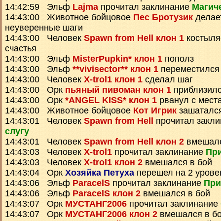
14:42:59 Эльф
Lajma
прочитал заклинание
Магич
14:43:00 Животное бойцовое
Пес Бротузик
делае
неуверенные шаги
14:43:00 Человек
Spawn from Hell клон 1
костыляе
счастья
14:43:00 Эльф
MisterPupkin* клон 1
пополз
14:43:00 Эльф
**vivisector** клон 1
переместился
14:43:00 Человек
X-trol1 клон 1
сделал шаг
14:43:00 Орк
пьяный пивоман клон 1
приблизилс
14:43:00 Орк
*ANGEL KISS* клон 1
рванул с мест
14:43:00 Животное бойцовое
Кот Игрик
зашатался
14:43:01 Человек
Spawn from Hell
прочитал закл
слугу
14:43:01 Человек
Spawn from Hell клон 2
вмешалс
14:43:03 Человек
X-trol1
прочитал заклинание
При
14:43:03 Человек
X-trol1 клон 2
вмешался в бой
14:43:04 Орк
Хозяйка Петуха
перешел на 2 урове
14:43:06 Эльф
ParacelS
прочитал заклинание
При
14:43:06 Эльф
ParacelS клон 2
вмешался в бой
14:43:07 Орк
МУСТАНГ2006
прочитал заклинание
14:43:07 Орк
МУСТАНГ2006 клон 2
вмешался в б