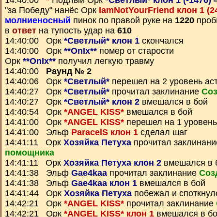
14:40:00
*
Подлый Орк
*Светлый* клон 1 (-1476)
"за Победу" нанёс Орк
IamNotYourFriend клон 1 (2
молниеносный
пинок по правой руке на
1220
проб
в
ответ
на тупость удар на
610
14:40:00 Орк
*Светлый* клон 1
скончался
14:40:00 Орк
**OnIx**
помер от старости
Орк
**OnIx**
получил легкую травму
14:40:00
Раунд № 2
14:40:06 Орк
*Светлый*
перешел на 2 уровень ас
14:40:27 Орк
*Светлый*
прочитал заклинание
Соз
14:40:27 Орк
*Светлый* клон 2
вмешался в бой
14:40:54 Орк
*ANGEL KISS*
вмешался в бой
14:41:00 Орк
*ANGEL KISS*
перешел на 1 уровень
14:41:00 Эльф
ParacelS клон 1
сделал шаг
14:41:11 Орк
Хозяйка Петуха
прочитал заклинан
помощника
14:41:11 Орк
Хозяйка Петуха клон 2
вмешался в 
14:41:38 Эльф
Gae4kaa
прочитал заклинание
Соз
14:41:38 Эльф
Gae4kaa клон 1
вмешался в бой
14:41:44 Орк
Хозяйка Петуха
побежал и споткнул
14:42:21 Орк
*ANGEL KISS*
прочитал заклинание
14:42:21 Орк
*ANGEL KISS* клон 1
вмешался в б