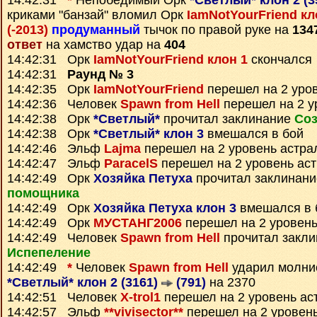
14:42:31
*
Непобедимый Орк
*Светлый* клон 2 (
криками "банзай" вломил Орк
IamNotYourFriend кло
(-2013)
продуманный
тычок по правой руке на
134
ответ
на хамство удар на
404
14:42:31 Орк
IamNotYourFriend клон 1
скончался
14:42:31
Раунд № 3
14:42:35 Орк
IamNotYourFriend
перешел на 2 уро
14:42:36 Человек
Spawn from Hell
перешел на 2 у
14:42:38 Орк
*Светлый*
прочитал заклинание
Соз
14:42:38 Орк
*Светлый* клон 3
вмешался в бой
14:42:46 Эльф
Lajma
перешел на 2 уровень астра
14:42:47 Эльф
ParacelS
перешел на 2 уровень ас
14:42:49 Орк
Хозяйка Петуха
прочитал заклинан
помощника
14:42:49 Орк
Хозяйка Петуха клон 3
вмешался в 
14:42:49 Орк
МУСТАНГ2006
перешел на 2 уровень
14:42:49 Человек
Spawn from Hell
прочитал закли
Испепеление
14:42:49
*
Человек
Spawn from Hell
ударил молни
*Светлый* клон 2 (3161)
(791)
на 2370
14:42:51 Человек
X-trol1
перешел на 2 уровень ас
14:42:57 Эльф
**vivisector**
перешел на 2 уровен