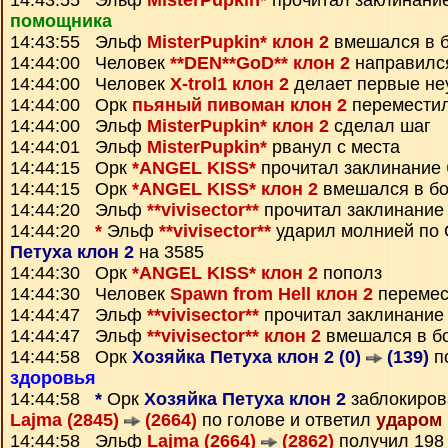
14:43:55 Эльф
MisterPupkin*
прочитал заклинани
помощника
14:43:55 Эльф
MisterPupkin* клон 2
вмешался в 
14:44:00 Человек
**DEN**GoD** клон 2
направилс
14:44:00 Человек
X-trol1 клон 2
делает первые не
14:44:00 Орк
пьяный пивоман клон 2
перемести
14:44:00 Эльф
MisterPupkin* клон 2
сделал шаг
14:44:01 Эльф
MisterPupkin*
рванул с места
14:44:15 Орк
*ANGEL KISS*
прочитал заклинание
14:44:15 Орк
*ANGEL KISS* клон 2
вмешался в б
14:44:20 Эльф
**vivisector**
прочитал заклинани
14:44:20
*
Эльф
**vivisector**
ударил молнией по
Петуха клон 2
на 3585
14:44:30 Орк
*ANGEL KISS* клон 2
пополз
14:44:30 Человек
Spawn from Hell клон 2
перемес
14:44:47 Эльф
**vivisector**
прочитал заклинани
14:44:47 Эльф
**vivisector** клон 2
вмешался в б
14:44:58 Орк
Хозяйка Петуха клон 2 (0)
(139)
п
здоровья
14:44:58
*
Орк
Хозяйка Петуха клон 2
заблокиров
Lajma (2845)
(2664)
по голове и ответил
ударом
14:44:58 Эльф
Lajma (2664)
(2862)
получил 19