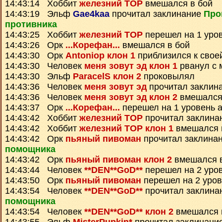
14:43:14 Хоббит
железний ТОР
вмешался в бой
14:43:19 Эльф
Gae4kaa
прочитал заклинание
Про
противника
14:43:25 Хоббит
железний ТОР
перешел на 1 уро
14:43:26 Орк
...Корефан...
вмешался в бой
14:43:30 Орк
Antoniop клон 1
приблизился к свое
14:43:30 Человек
меня зовут эд клон 1
рванул с 
14:43:30 Эльф
ParacelS клон 2
проковылял
14:43:36 Человек
меня зовут эд
прочитал заклин
14:43:36 Человек
меня зовут эд клон 2
вмешался
14:43:37 Орк
...Корефан...
перешел на 1 уровень 
14:43:42 Хоббит
железний ТОР
прочитал заклина
14:43:42 Хоббит
железний ТОР клон 1
вмешался 
14:43:42 Орк
пьяный пивоман
прочитал заклина
помощника
14:43:42 Орк
пьяный пивоман клон 2
вмешался в
14:43:44 Человек
**DEN**GoD**
перешел на 2 уро
14:43:50 Орк
пьяный пивоман
перешел на 2 уров
14:43:54 Человек
**DEN**GoD**
прочитал заклина
помощника
14:43:54 Человек
**DEN**GoD** клон 2
вмешался 