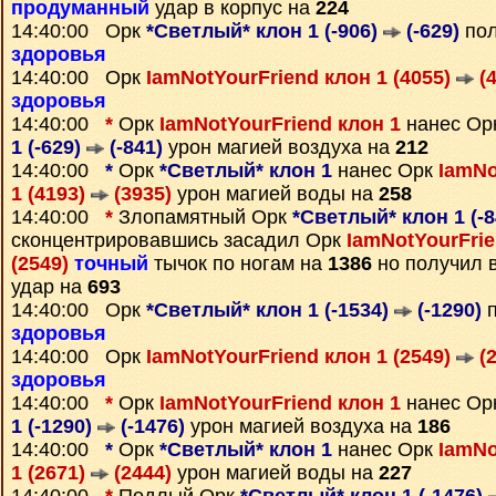
продуманный
удар в корпус на
224
14:40:00 Орк
*Светлый* клон 1 (-906)
(-629)
пол
здоровья
14:40:00 Орк
IamNotYourFriend клон 1 (4055)
(4
здоровья
14:40:00
*
Орк
IamNotYourFriend клон 1
нанес Ор
1 (-629)
(-841)
урон магией воздуха на
212
14:40:00
*
Орк
*Светлый* клон 1
нанес Орк
IamNo
1 (4193)
(3935)
урон магией воды на
258
14:40:00
*
Злопамятный Орк
*Светлый* клон 1 (-
сконцентрировавшись засадил Орк
IamNotYourFrie
(2549)
точный
тычок по ногам на
1386
но получил 
удар на
693
14:40:00 Орк
*Светлый* клон 1 (-1534)
(-1290)
п
здоровья
14:40:00 Орк
IamNotYourFriend клон 1 (2549)
(2
здоровья
14:40:00
*
Орк
IamNotYourFriend клон 1
нанес Ор
1 (-1290)
(-1476)
урон магией воздуха на
186
14:40:00
*
Орк
*Светлый* клон 1
нанес Орк
IamNo
1 (2671)
(2444)
урон магией воды на
227