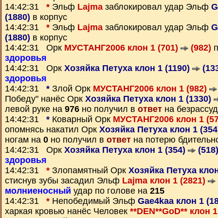
14:42:31
*
Эльф
Lajma
заблокировал удар Эльф
G
(1880)
в корпус
14:42:31
*
Эльф
Lajma
заблокировал удар Эльф
G
(1880)
в корпус
14:42:31 Орк
МУСТАНГ2006 клон 1 (701)
(982)
п
здоровья
14:42:31 Орк
Хозяйка Петуха клон 1 (1190)
(13
здоровья
14:42:31
*
Злой Орк
МУСТАНГ2006 клон 1 (982)
Победу" нанёс Орк
Хозяйка Петуха клон 1 (1330)
левой руке на
976
но получил в
ответ
на безрассуд
14:42:31
*
Коварный Орк
МУСТАНГ2006 клон 1 (5
опомнясь накатил Орк
Хозяйка Петуха клон 1 (35
ногам на
0
но получил в
ответ
на потерю бдительн
14:42:31 Орк
Хозяйка Петуха клон 1 (354)
(518
здоровья
14:42:31
*
Злопамятный Орк
Хозяйка Петуха клон
стиснув зубы засадил Эльф
Lajma клон 1 (2821)
молниеносный
удар по голове на
215
14:42:31
*
Непобедимый Эльф
Gae4kaa клон 1 (1
харкая кровью нанёс Человек
**DEN**GoD** клон 1