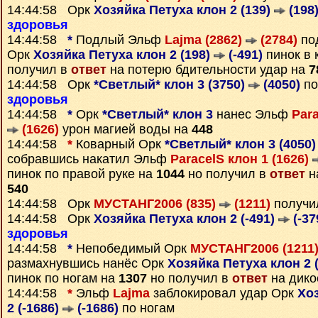
14:44:58 Орк
Хозяйка Петуха клон 2 (139)
(198
здоровья
14:44:58
*
Подлый Эльф
Lajma (2862)
(2784)
по
Орк
Хозяйка Петуха клон 2 (198)
(-491)
пинок в 
получил в
ответ
на потерю бдительности удар на
7
14:44:58 Орк
*Светлый* клон 3 (3750)
(4050)
по
здоровья
14:44:58
*
Орк
*Светлый* клон 3
нанес Эльф
Para
(1626)
урон магией воды на
448
14:44:58
*
Коварный Орк
*Светлый* клон 3 (4050
собравшись накатил Эльф
ParacelS клон 1 (1626)
пинок по правой руке на
1044
но получил в
ответ
на
540
14:44:58 Орк
МУСТАНГ2006 (835)
(1211)
получи
14:44:58 Орк
Хозяйка Петуха клон 2 (-491)
(-37
здоровья
14:44:58
*
Непобедимый Орк
МУСТАНГ2006 (1211
размахнувшись нанёс Орк
Хозяйка Петуха клон 2 
пинок по ногам на
1307
но получил в
ответ
на дико
14:44:58
*
Эльф
Lajma
заблокировал удар Орк
Хо
2 (-1686)
(-1686)
по ногам