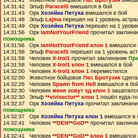
14:31:41 Животное бойцовое
Пес Бротузик
вмеша
14:31:42 Эльф
ParacelS
вмешался в бой
14:31:43 Орк
Хозяйка Петуха
вмешался в бой
14:31:48 Эльф
Lajma
перешел на 1 уровень астра
14:31:49 Орк
Хозяйка Петуха
перешел на 1 урове
14:31:56 Орк
IamNotYourFriend
прочитал заклина
помощника
14:31:56 Орк
IamNotYourFriend клон 1
вмешался 
14:31:58 Эльф
ParacelS
перешел на 1 уровень ас
14:31:58 Человек
X-trol1
прочитал заклинание
При
14:31:58 Человек
X-trol1 клон 1
вмешался в бой
14:32:00 Человек
X-trol1 клон 1
переместился
14:32:00 Животное бойцовое
Пес Бротузик
сдела
14:32:26 Человек
Spawn from Hell
вмешался в бо
14:32:30 Человек
меня зовут эд клон 1
зашатался
14:32:30 Эльф
**vivisector** клон 1
пошёл куда-то
14:32:37 Орк
Хозяйка Петуха
прочитал заклинан
помощника
14:32:37 Орк
Хозяйка Петуха клон 1
вмешался в 
14:32:41 Человек
**DEN**GoD**
прочитал заклина
помощника
14:32:41 Человек
**DEN**GoD** клон 1
вмешался 