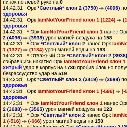
пинок по левой руке на
0
14:42:31 Орк
*Светлый* клон 2 (3750)
(4096)
по
здоровья
14:42:31 Орк
IamNotYourFriend клон 1 (1224)
(1
здоровья
14:42:31
*
Орк
IamNotYourFriend клон 1
нанес Ор
2 (4096)
(3938)
урон магией воздуха на
158
14:42:31
*
Орк
*Светлый* клон 2
нанес Орк
IamNo
1 (1327)
(1134)
урон магией воды на
193
14:42:31
*
Отважный Орк
*Светлый* клон 2 (3938
собравшись накатил Орк
IamNotYourFriend клон 1
хитрый
удар в корпус на
1730
пробив блок но полу
безрассудство удар на
519
14:42:31 Орк
*Светлый* клон 2 (3419)
(3688)
по
здоровья
14:42:31 Орк
IamNotYourFriend клон 1 (-596)
(-
здоровья
14:42:31
*
Орк
IamNotYourFriend клон 1
нанес Ор
2 (3688)
(3565)
урон магией воздуха на
123
14:42:31
*
Орк
*Светлый* клон 2
нанес Орк
IamNo
1 (-516)
(-666)
урон магией воды на
150