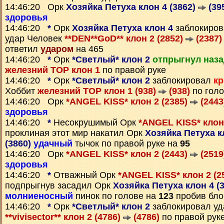
14:46:20 Орк
Хозяйка Петуха клон 4 (3862)
(39
здоровья
14:46:20
*
Орк
Хозяйка Петуха клон 4
заблокиро
удар Человек
**DEN**GoD** клон 2 (2852)
(2387)
ответил
ударом
на 465
14:46:20
*
Орк
*Светлый* клон 2
отпрыгнул наза
железний ТОР клон 1
по правой руке
14:46:20
*
Орк
*Светлый* клон 2
заблокировал
кр
Хоббит
железний ТОР клон 1 (938)
(938)
по гол
14:46:20 Орк
*ANGEL KISS* клон 2 (2385)
(2443
здоровья
14:46:20
*
Несокрушимый Орк
*ANGEL KISS* клон
проклиная этот мир накатил Орк
Хозяйка Петуха к
(3860)
удачный
тычок по правой руке на
95
14:46:20 Орк
*ANGEL KISS* клон 2 (2443)
(2519
здоровья
14:46:20
*
Отважный Орк
*ANGEL KISS* клон 2 (2
подпрыгнув засадил Орк
Хозяйка Петуха клон 4 (
молниеносный
пинок по голове на
123
пробив бло
14:46:20
*
Орк
*Светлый* клон 2
заблокировал у
**vivisector** клон 2 (4786)
(4786)
по правой рук