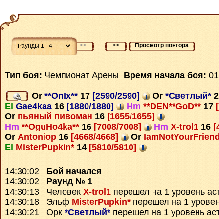
<<
>>
Просмотр повтора
Тип боя:
Чемпионат Арены
Время начала боя:
01
Or
**OnIx**
17
[2590/2590]
Or
*Светлый*
2
El
Gae4kaa
16
[1880/1880]
Hm
**DEN**GoD**
17
[
Or
пьяный пивоман
16
[1655/1655]
Hm
**OguHo4ka**
16
[7008/7008]
Hm
X-trol1
16
[
Or
Antoniop
16
[4668/4668]
Or
IamNotYourFrien
El
MisterPupkin*
14
[5810/5810]
14:30:02
Бой начался
14:30:02
Раунд № 1
14:30:13 Человек
X-trol1
перешел на 1 уровень ас
14:30:18 Эльф
MisterPupkin*
перешел на 1 уровен
14:30:21 Орк
*Светлый*
перешел на 1 уровень ас