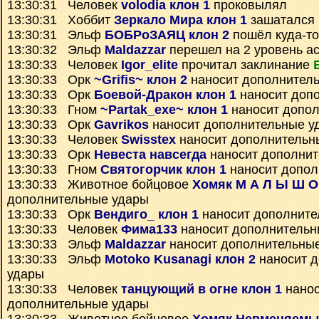
13:30:31 Человек
volodia клон 1
проковылял
13:30:31 Хоббит
Зеркало Мира клон 1
зашатался 
13:30:31 Эльф
БОБРоЗАЯЦ клон 2
пошёл куда-то
13:30:32 Эльф
Maldazzar
перешел на 2 уровень а
13:30:33 Человек
Igor_elite
прочитал заклинание
13:30:33 Орк
~Grifis~ клон 2
наносит дополнител
13:30:33 Орк
Боевой-Дракон клон 1
наносит доп
13:30:33 Гном
~Partak_exe~ клон 1
наносит допо
13:30:33 Орк
Gavrikos
наносит дополнительные у
13:30:33 Человек
Swisstex
наносит дополнительн
13:30:33 Орк
Невеста навсегда
наносит дополнит
13:30:33 Гном
Святогорчик клон 1
наносит допол
13:30:33 Животное бойцовое
Хомяк М А Л Ы Ш О
дополнительные удары
13:30:33 Орк
Вендиго_ клон 1
наносит дополните
13:30:33 Человек
Фима133
наносит дополнительн
13:30:33 Эльф
Maldazzar
наносит дополнительны
13:30:33 Эльф
Motoko Kusanagi клон 2
наносит 
удары
13:30:33 Человек
танцующий в огне клон 1
нанос
дополнительные удары