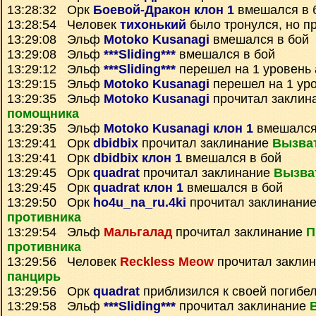
13:28:32 Орк
Боевой-Дракон клон 1
вмешался в 
13:28:54 Человек
тихонький
было тронулся, но п
13:29:08 Эльф
Motoko Kusanagi
вмешался в бой
13:29:08 Эльф
***Sliding***
вмешался в бой
13:29:12 Эльф
***Sliding***
перешел на 1 уровень 
13:29:15 Эльф
Motoko Kusanagi
перешел на 1 ур
13:29:35 Эльф
Motoko Kusanagi
прочитал заклин
помощника
13:29:35 Эльф
Motoko Kusanagi клон 1
вмешался
13:29:41 Орк
dbidbix
прочитал заклинание
Вызва
13:29:41 Орк
dbidbix клон 1
вмешался в бой
13:29:45 Орк
quadrat
прочитал заклинание
Вызва
13:29:45 Орк
quadrat клон 1
вмешался в бой
13:29:50 Орк
ho4u_na_ru.4ki
прочитал заклинани
противника
13:29:54 Эльф
Мальгалад
прочитал заклинание
П
противника
13:29:56 Человек
Reckless Meow
прочитал закли
панцирь
13:29:56 Орк
quadrat
приблизился к своей погибе
13:29:58 Эльф
***Sliding***
прочитал заклинание