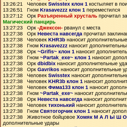
13:26:21 Человек
Swisstex клон 1
костыляет в пои
13:26:51 Гном
Krasavezzz клон 1
переместился
13:27:12 Орк
Разъяренный хрусталь
прочитал з
Магический панцирь
13:27:23 Орк
-Джексон-
рванул с места
13:27:38 Орк
Невеста навсегда
прочитал заклин
13:27:38 Человек
KHR3b
наносит дополнительные
13:27:38 Гном
Krasavezzz
наносит дополнительны
13:27:38 Орк
~Grifis~ клон 1
наносит дополнител
13:27:38 Гном
~Partak_exe~ клон 1
наносит допо
13:27:38 Орк
dbidbix
наносит дополнительные уд
13:27:38 Орк
Gavrikos
наносит дополнительные у
13:27:38 Человек
Swisstex
наносит дополнительн
13:27:38 Человек
KHR3b клон 1
наносит дополни
13:27:38 Человек
Фима133 клон 1
наносит допол
13:27:38 Гном
~Partak_exe~
наносит дополнитель
13:27:38 Орк
Невеста навсегда
наносит дополнит
13:27:38 Человек
тихонький
наносит дополнител
13:27:38 Гном
Святогорчик клон 1
наносит допол
13:27:38 Животное бойцовое
Хомяк М А Л Ы Ш О
дополнительные удары