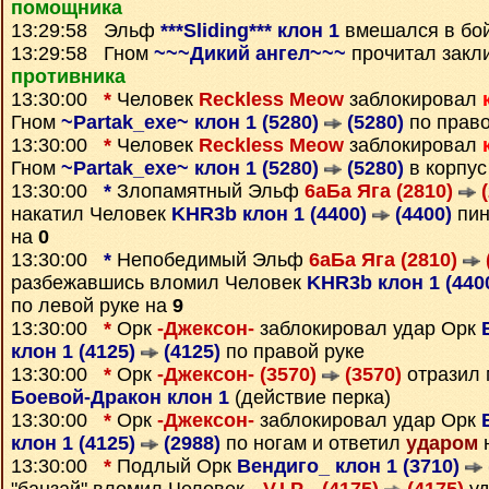
помощника
13:29:58 Эльф
***Sliding*** клон 1
вмешался в бо
13:29:58 Гном
~~~Дикий ангел~~~
прочитал закл
противника
13:30:00
*
Человек
Reckless Meow
заблокировал
Гном
~Partak_exe~ клон 1 (5280)
(5280)
по право
13:30:00
*
Человек
Reckless Meow
заблокировал
Гном
~Partak_exe~ клон 1 (5280)
(5280)
в корпус
13:30:00
*
Злопамятный Эльф
6аБа Яга (2810)
(
накатил Человек
KHR3b клон 1 (4400)
(4400)
пин
на
0
13:30:00
*
Непобедимый Эльф
6аБа Яга (2810)
разбежавшись вломил Человек
KHR3b клон 1 (440
по левой руке на
9
13:30:00
*
Орк
-Джексон-
заблокировал удар Орк
клон 1 (4125)
(4125)
по правой руке
13:30:00
*
Орк
-Джексон- (3570)
(3570)
отразил 
Боевой-Дракон клон 1
(действие перка)
13:30:00
*
Орк
-Джексон-
заблокировал удар Орк
клон 1 (4125)
(2988)
по ногам и ответил
ударом
н
13:30:00
*
Подлый Орк
Вендиго_ клон 1 (3710)