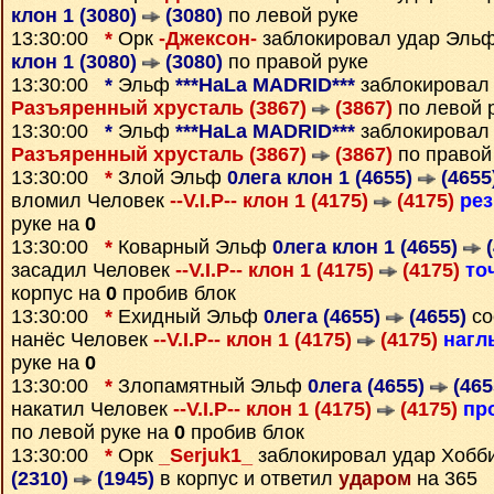
клон 1 (3080)
(3080)
по левой руке
13:30:00
*
Орк
-Джексон-
заблокировал удар Эль
клон 1 (3080)
(3080)
по правой руке
13:30:00
*
Эльф
***HaLa MADRID***
заблокировал 
Разъяренный хрусталь (3867)
(3867)
по левой 
13:30:00
*
Эльф
***HaLa MADRID***
заблокировал 
Разъяренный хрусталь (3867)
(3867)
по правой
13:30:00
*
Злой Эльф
0лега клон 1 (4655)
(4655
вломил Человек
--V.I.P-- клон 1 (4175)
(4175)
рез
руке на
0
13:30:00
*
Коварный Эльф
0лега клон 1 (4655)
(
засадил Человек
--V.I.P-- клон 1 (4175)
(4175)
то
корпус на
0
пробив блок
13:30:00
*
Ехидный Эльф
0лега (4655)
(4655)
со
нанёс Человек
--V.I.P-- клон 1 (4175)
(4175)
нагл
руке на
0
13:30:00
*
Злопамятный Эльф
0лега (4655)
(465
накатил Человек
--V.I.P-- клон 1 (4175)
(4175)
пр
по левой руке на
0
пробив блок
13:30:00
*
Орк
_Serjuk1_
заблокировал удар Хобб
(2310)
(1945)
в корпус и ответил
ударом
на 365