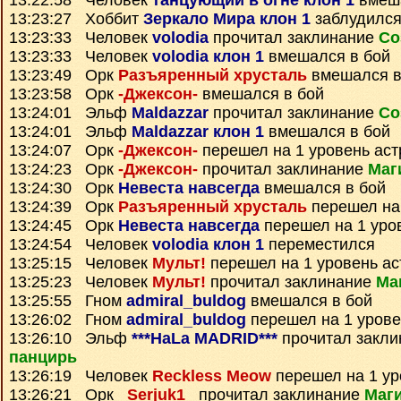
13:22:58 Человек
танцующий в огне клон 1
вмеша
13:23:27 Хоббит
Зеркало Мира клон 1
заблудилс
13:23:33 Человек
volodia
прочитал заклинание
Со
13:23:33 Человек
volodia клон 1
вмешался в бой
13:23:49 Орк
Разъяренный хрусталь
вмешался в
13:23:58 Орк
-Джексон-
вмешался в бой
13:24:01 Эльф
Maldazzar
прочитал заклинание
Со
13:24:01 Эльф
Maldazzar клон 1
вмешался в бой
13:24:07 Орк
-Джексон-
перешел на 1 уровень ас
13:24:23 Орк
-Джексон-
прочитал заклинание
Маг
13:24:30 Орк
Невеста навсегда
вмешался в бой
13:24:39 Орк
Разъяренный хрусталь
перешел на 
13:24:45 Орк
Невеста навсегда
перешел на 1 уро
13:24:54 Человек
volodia клон 1
переместился
13:25:15 Человек
Мульт!
перешел на 1 уровень ас
13:25:23 Человек
Мульт!
прочитал заклинание
Ма
13:25:55 Гном
admiral_buldog
вмешался в бой
13:26:02 Гном
admiral_buldog
перешел на 1 урове
13:26:10 Эльф
***HaLa MADRID***
прочитал закл
панцирь
13:26:19 Человек
Reckless Meow
перешел на 1 ур
13:26:21 Орк
_Serjuk1_
прочитал заклинание
Маг