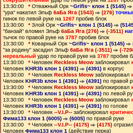
сокрушительный
удар по левой руке на
1267
проб
13:30:00
*
Отважный Орк
~Grifis~ клон 1 (5145)
"ура" накатил Эльф
6аБа Яга (1543)
(276)
точны
пинок по левой руке на
1267
пробив блок
13:30:00
*
Злой Орк
~Grifis~ клон 1 (5145)
(5145
"банзай" вломил Эльф
6аБа Яга (276)
(-3511)
на
тычок по правой руке на
3787
пробив блок
13:30:00
*
Коварный Орк
~Grifis~ клон 1 (5145)
"за родину" засадил Эльф
6аБа Яга (-3511)
(-729
нереальный
удар по правой руке на
3787
пробив б
13:30:00
*
Человек
Reckless Meow
заблокировал
Человек
KHR3b клон 1 (4391)
(4391)
в корпус
13:30:00
*
Человек
Reckless Meow
заблокировал
Человек
KHR3b клон 1 (4391)
(4391)
по правой р
13:30:00
*
Человек
Reckless Meow
заблокировал
Человек
KHR3b клон 1 (4391)
(4391)
по левой ру
13:30:00
*
Человек
Reckless Meow
заблокировал
Человек
KHR3b клон 1 (4391)
(4391)
по голове
13:30:00
*
Человек
--V.I.P--
заблокировал
критиче
Фима133 клон 1 (6005)
(6005)
по правой руке
13:30:00
*
Человек
--V.I.P-- (4175)
(4175)
отразил
Человек
Фима133 клон 1
(действие перка)