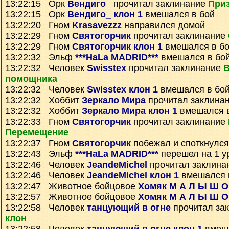
13:22:15 Орк
Вендиго_
прочитал заклинание
Приз
13:22:15 Орк
Вендиго_ клон 1
вмешался в бой
13:22:20 Гном
Krasavezzz
направился домой
13:22:29 Гном
Святогорчик
прочитал заклинание
13:22:29 Гном
Святогорчик клон 1
вмешался в б
13:22:32 Эльф
***HaLa MADRID***
вмешался в бо
13:22:32 Человек
Swisstex
прочитал заклинание
помощника
13:22:32 Человек
Swisstex клон 1
вмешался в бо
13:22:32 Хоббит
Зеркало Мира
прочитал заклина
13:22:32 Хоббит
Зеркало Мира клон 1
вмешался в
13:22:33 Гном
Святогорчик
прочитал заклинание
Перемещение
13:22:37 Гном
Святогорчик
побежал и споткнулся
13:22:43 Эльф
***HaLa MADRID***
перешел на 1 у
13:22:46 Человек
JeandeMichel
прочитал заклина
13:22:46 Человек
JeandeMichel клон 1
вмешался 
13:22:47 Животное бойцовое
Хомяк М А Л Ы Ш О
13:22:57 Животное бойцовое
Хомяк М А Л Ы Ш О
13:22:58 Человек
танцующий в огне
прочитал за
клон