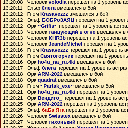
13:20:08 Человек
volodia
перешел на 1 уровень а
13:20:11 Эльф
0лега
вмешался в бой
13:20:12 Гном
Krasavezzz
вмешался в бой
13:20:12 Эльф
БОБРоЗАЯЦ
перешел на 1 уровен
13:20:12 Орк
~Grifis~
перешел на 1 уровень астра
13:20:13 Человек
танцующий в огне
вмешался в 
13:20:13 Человек
KHR3b
перешел на 1 уровень ас
13:20:13 Человек
JeandeMichel
перешел на 1 уро
13:20:16 Гном
Krasavezzz
перешел на 1 уровень а
13:20:16 Гном
Святогорчик
перешел на 1 уровень
13:20:16 Орк
ho4u_na_ru.4ki
вмешался в бой
13:20:17 Эльф
0лега
перешел на 1 уровень астра
13:20:18 Орк
ARM-2022
вмешался в бой
13:20:18 Орк
quadrat
вмешался в бой
13:20:18 Гном
~Partak_exe~
вмешался в бой
13:20:21 Орк
ho4u_na_ru.4ki
перешел на 1 уровен
13:20:21 Орк
Вендиго_
перешел на 1 уровень аст
13:20:25 Орк
ARM-2022
перешел на 1 уровень аст
13:20:25 Эльф
6аБа Яга
перешел на 1 уровень ас
13:20:26 Человек
Swisstex
вмешался в бой
13:20:27 Человек
тихонький
перешел на 1 уровен