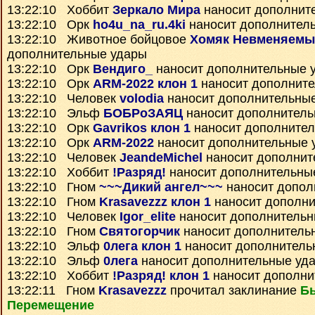
13:22:10 Хоббит
Зеркало Мира
наносит дополнит
13:22:10 Орк
ho4u_na_ru.4ki
наносит дополнител
13:22:10 Животное бойцовое
Хомяк Невменяемы
дополнительные удары
13:22:10 Орк
Вендиго_
наносит дополнительные 
13:22:10 Орк
ARM-2022 клон 1
наносит дополнит
13:22:10 Человек
volodia
наносит дополнительны
13:22:10 Эльф
БОБРоЗАЯЦ
наносит дополнитель
13:22:10 Орк
Gavrikos клон 1
наносит дополните
13:22:10 Орк
ARM-2022
наносит дополнительные 
13:22:10 Человек
JeandeMichel
наносит дополнит
13:22:10 Хоббит
!Разряд!
наносит дополнительны
13:22:10 Гном
~~~Дикий ангел~~~
наносит допол
13:22:10 Гном
Krasavezzz клон 1
наносит дополни
13:22:10 Человек
Igor_elite
наносит дополнительн
13:22:10 Гном
Святогорчик
наносит дополнитель
13:22:10 Эльф
0лега клон 1
наносит дополнитель
13:22:10 Эльф
0лега
наносит дополнительные уд
13:22:10 Хоббит
!Разряд! клон 1
наносит дополни
13:22:11 Гном
Krasavezzz
прочитал заклинание
Б
Перемещение