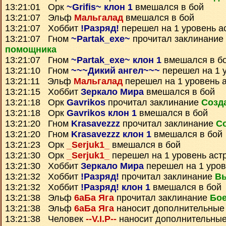
13:21:01 Орк
~Grifis~ клон 1
вмешался в бой
13:21:07 Эльф
Мальгалад
вмешался в бой
13:21:07 Хоббит
!Разряд!
перешел на 1 уровень а
13:21:07 Гном
~Partak_exe~
прочитал заклинание
помощника
13:21:07 Гном
~Partak_exe~ клон 1
вмешался в б
13:21:10 Гном
~~~Дикий ангел~~~
перешел на 1 
13:21:11 Эльф
Мальгалад
перешел на 1 уровень 
13:21:15 Хоббит
Зеркало Мира
вмешался в бой
13:21:18 Орк
Gavrikos
прочитал заклинание
Созд
13:21:18 Орк
Gavrikos клон 1
вмешался в бой
13:21:20 Гном
Krasavezzz
прочитал заклинание
С
13:21:20 Гном
Krasavezzz клон 1
вмешался в бой
13:21:23 Орк
_Serjuk1_
вмешался в бой
13:21:30 Орк
_Serjuk1_
перешел на 1 уровень аст
13:21:30 Хоббит
Зеркало Мира
перешел на 1 уров
13:21:32 Хоббит
!Разряд!
прочитал заклинание
Вы
13:21:32 Хоббит
!Разряд! клон 1
вмешался в бой
13:21:38 Эльф
6аБа Яга
прочитал заклинание
Бое
13:21:38 Эльф
6аБа Яга
наносит дополнительные
13:21:38 Человек
--V.I.P--
наносит дополнительные