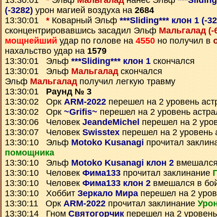
13:30:01
*
Эльф
Мальгалад
нанес Эльф
***Slidin
(-3282)
урон магией воздуха на
2684
13:30:01
*
Коварный Эльф
***Sliding*** клон 1 (-3
сконцентрировавшись засадил Эльф
Мальгалад (-
мощнейший
удар по голове на
4550
но получил в
нахальство удар на
1579
13:30:01 Эльф
***Sliding*** клон 1
скончался
13:30:01 Эльф
Мальгалад
скончался
Эльф
Мальгалад
получил легкую травму
13:30:01
Раунд № 3
13:30:02 Орк
ARM-2022
перешел на 2 уровень аст
13:30:02 Орк
~Grifis~
перешел на 2 уровень астра
13:30:06 Человек
JeandeMichel
перешел на 2 уро
13:30:07 Человек
Swisstex
перешел на 2 уровень 
13:30:10 Эльф
Motoko Kusanagi
прочитал заклин
помощника
13:30:10 Эльф
Motoko Kusanagi клон 2
вмешался
13:30:10 Человек
Фима133
прочитал заклинание
13:30:10 Человек
Фима133 клон 2
вмешался в бо
13:30:10 Хоббит
Зеркало Мира
перешел на 2 уров
13:30:11 Орк
ARM-2022
прочитал заклинание
Урон
13:30:14 Гном
Святогорчик
перешел на 2 уровень