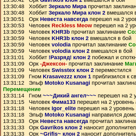
13:30:42 Орк
Gavrikos клон 2
вмешался в бой
13:30:48 Хоббит
Зеркало Мира
прочитал заклина
13:30:48 Хоббит
Зеркало Мира клон 2
вмешался в
13:30:51 Орк
Невеста навсегда
перешел на 2 уро
13:30:53 Человек
Reckless Meow
перешел на 2 ур
13:30:59 Человек
KHR3b
прочитал заклинание
Со
13:30:59 Человек
KHR3b клон 2
вмешался в бой
13:30:59 Человек
volodia
прочитал заклинание
Со
13:30:59 Человек
volodia клон 2
вмешался в бой
13:31:01 Хоббит
!Разряд! клон 2
побежал и спотк
13:31:09 Орк
-Джексон-
прочитал заклинание
Маг
13:31:09 Человек
Swisstex клон 2
переместился
13:31:09 Гном
Krasavezzz клон 1
приблизился к с
13:31:12 Эльф
Motoko Kusanagi
прочитал заклин
Перемещение
13:31:14 Гном
~~~Дикий ангел~~~
перешел на 2 
13:31:15 Человек
Фима133
перешел на 2 уровень 
13:31:18 Человек
Igor_elite
перешел на 2 уровень
13:31:18 Эльф
Motoko Kusanagi
направился дом
13:31:33 Орк
Невеста навсегда
прочитал заклин
13:31:33 Орк
Gavrikos клон 2
наносит дополните
13:31:33 Орк
~Grifis~ клон 2
наносит дополнител