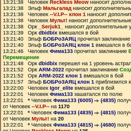
13:21:38 Человек
Reckless Meow
наносит дополн
13:21:38 Эльф
Мальгалад
наносит дополнительн
13:21:38 Человек
--V.I.P-- клон 1
наносит дополни
13:21:38 Человек
Мульт!
наносит дополнительные
13:21:38 Орк
_Serjuk1_
наносит дополнительные 
13:21:39 Орк
dbidbix
вмешался в бой
13:21:40 Эльф
БОБРоЗАЯЦ
прочитал заклинани
13:21:40 Эльф
БОБРоЗАЯЦ клон 1
вмешался в б
13:21:46 Человек
Фима133
прочитал заклинание
Перемещение
13:21:48 Орк
dbidbix
перешел на 1 уровень астра
13:21:52 Орк
ARM-2022
прочитал заклинание
Соз
13:21:52 Орк
ARM-2022 клон 1
вмешался в бой
13:21:57 Эльф
БОБРоЗАЯЦ клон 1
приблизился к
13:22:00 Человек
Igor_elite
вмешался в бой
13:22:01 Человек
Фима133
зашатался по полю
13:22:01
*
Человек
Фима133 (6005)
(4835)
полу
от Человек
--V.I.P--
на
1170
13:22:01
*
Человек
Фима133 (4835)
(4815)
полу
от Человек
Мульт!
на
20
13:22:01
*
Человек
Фима133 (4815)
(4680)
полу