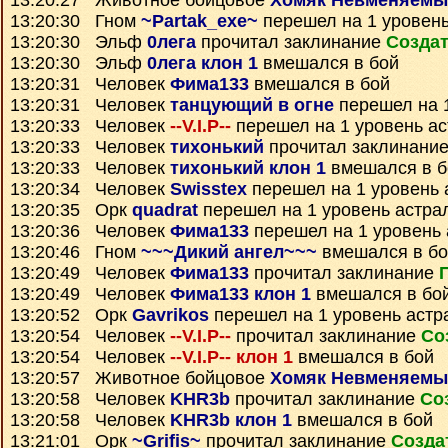
13:20:27 Животное бойцовое
Хомяк Невменяемы
13:20:30 Гном
~Partak_exe~
перешел на 1 уровень
13:20:30 Эльф
0лега
прочитал заклинание
Создат
13:20:30 Эльф
0лега клон 1
вмешался в бой
13:20:31 Человек
Фима133
вмешался в бой
13:20:31 Человек
танцующий в огне
перешел на 1
13:20:33 Человек
--V.I.P--
перешел на 1 уровень а
13:20:33 Человек
тихонький
прочитал заклинани
13:20:33 Человек
тихонький клон 1
вмешался в б
13:20:34 Человек
Swisstex
перешел на 1 уровень 
13:20:35 Орк
quadrat
перешел на 1 уровень астра
13:20:36 Человек
Фима133
перешел на 1 уровень 
13:20:46 Гном
~~~Дикий ангел~~~
вмешался в бо
13:20:49 Человек
Фима133
прочитал заклинание
13:20:49 Человек
Фима133 клон 1
вмешался в бо
13:20:52 Орк
Gavrikos
перешел на 1 уровень астр
13:20:54 Человек
--V.I.P--
прочитал заклинание
Со
13:20:54 Человек
--V.I.P-- клон 1
вмешался в бой
13:20:57 Животное бойцовое
Хомяк Невменяемы
13:20:58 Человек
KHR3b
прочитал заклинание
Со
13:20:58 Человек
KHR3b клон 1
вмешался в бой
13:21:01 Орк
~Grifis~
прочитал заклинание
Созда