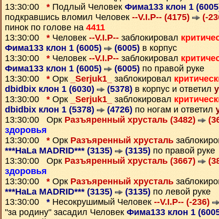
13:30:00
*
Подлый Человек
Фима133 клон 1 (600
подкравшись вломил Человек
--V.I.P-- (4175)
(-23
пинок по голове на
4411
13:30:00
*
Человек
--V.I.P--
заблокировал
критиче
Фима133 клон 1 (6005)
(6005)
в корпус
13:30:00
*
Человек
--V.I.P--
заблокировал
критиче
Фима133 клон 1 (6005)
(6005)
по правой руке
13:30:00
*
Орк
_Serjuk1_
заблокировал
критическ
dbidbix клон 1 (6030)
(5378)
в корпус и ответил
13:30:00
*
Орк
_Serjuk1_
заблокировал
критическ
dbidbix клон 1 (5378)
(4726)
по ногам и ответил
13:30:00 Орк
Разъяренный хрусталь (3482)
(3
здоровья
13:30:00
*
Орк
Разъяренный хрусталь
заблокиро
***HaLa MADRID*** (3135)
(3135)
по правой руке
13:30:00 Орк
Разъяренный хрусталь (3667)
(3
здоровья
13:30:00
*
Орк
Разъяренный хрусталь
заблокиро
***HaLa MADRID*** (3135)
(3135)
по левой руке
13:30:00
*
Несокрушимый Человек
--V.I.P-- (-236)
"за родину" засадил Человек
Фима133 клон 1 (600