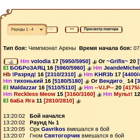
<<
>>
Просмотр повтора
Тип боя:
Чемпионат Арены
Время начала боя:
07
Hm
volodia
17
[5950/5950]
Or
~Grifis~
20
[
El
БОБРоЗАЯЦ
16
[5960/5960]
Hm
JeandeMiche
Hb
!Разряд!
16
[2310/2310]
Hm
KHR3b
17
[4400/
Hm
тихонький
16
[5180/5180]
Or
Вендиго_
14
[3
El
Maldazzar
16
[5110/5110]
Hm
--V.I.P--
20
[4175/
Hm
Reckless Meow
15
[3160/3160]
Hm
Мульт!
1
El
6аБа Яга
11
[2810/2810]
13:20:02
Бой начался
13:20:02
Раунд № 1
13:20:05 Орк
Gavrikos
вмешался в бой
13:20:07 Гном
Святогорчик
вмешался в бой