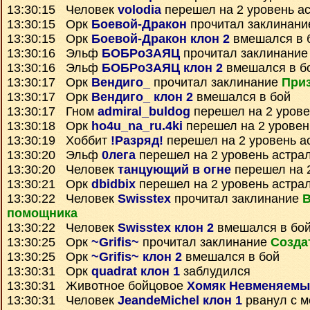
13:30:15 Человек
volodia
перешел на 2 уровень а
13:30:15 Орк
Боевой-Дракон
прочитал заклинан
13:30:15 Орк
Боевой-Дракон клон 2
вмешался в 
13:30:16 Эльф
БОБРоЗАЯЦ
прочитал заклинани
13:30:16 Эльф
БОБРоЗАЯЦ клон 2
вмешался в б
13:30:17 Орк
Вендиго_
прочитал заклинание
Приз
13:30:17 Орк
Вендиго_ клон 2
вмешался в бой
13:30:17 Гном
admiral_buldog
перешел на 2 урове
13:30:18 Орк
ho4u_na_ru.4ki
перешел на 2 уровен
13:30:19 Хоббит
!Разряд!
перешел на 2 уровень а
13:30:20 Эльф
0лега
перешел на 2 уровень астра
13:30:20 Человек
танцующий в огне
перешел на 2
13:30:21 Орк
dbidbix
перешел на 2 уровень астра
13:30:22 Человек
Swisstex
прочитал заклинание
помощника
13:30:22 Человек
Swisstex клон 2
вмешался в бо
13:30:25 Орк
~Grifis~
прочитал заклинание
Созда
13:30:25 Орк
~Grifis~ клон 2
вмешался в бой
13:30:31 Орк
quadrat клон 1
заблудился
13:30:31 Животное бойцовое
Хомяк Невменяемы
13:30:31 Человек
JeandeMichel клон 1
рванул с м