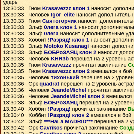
удары
13:30:33 Гном
Krasavezzz клон 1
наносит дополни
13:30:33 Человек
Igor_elite
наносит дополнительн
13:30:33 Гном
Святогорчик
наносит дополнитель
13:30:33 Эльф
0лега клон 1
наносит дополнитель
13:30:33 Эльф
0лега
наносит дополнительные уд
13:30:33 Хоббит
!Разряд! клон 1
наносит дополни
13:30:33 Эльф
Motoko Kusanagi
наносит дополни
13:30:33 Эльф
БОБРоЗАЯЦ клон 2
наносит допо
13:30:33 Человек
KHR3b
перешел на 2 уровень ас
13:30:35 Гном
Krasavezzz
прочитал заклинание
С
13:30:35 Гном
Krasavezzz клон 2
вмешался в бой
13:30:35 Человек
тихонький
перешел на 2 уровен
13:30:36 Орк
quadrat
перешел на 2 уровень астра
13:30:36 Человек
JeandeMichel
прочитал заклина
13:30:36 Человек
JeandeMichel клон 2
вмешался 
13:30:38 Эльф
БОБРоЗАЯЦ
перешел на 2 уровен
13:30:40 Хоббит
!Разряд!
прочитал заклинание
Вы
13:30:40 Хоббит
!Разряд! клон 2
вмешался в бой
13:30:42 Эльф
***HaLa MADRID***
перешел на 2 у
13:30:42 Орк
Gavrikos
прочитал заклинание
Созд