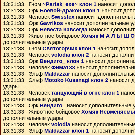
13:31:33 Гном
~Partak_exe~ клон 1
наносит допо
13:31:33 Орк
Боевой-Дракон клон 1
наносит доп
13:31:33 Человек
Swisstex
наносит дополнительн
13:31:33 Орк
Gavrikos
наносит дополнительные у
13:31:33 Орк
Невеста навсегда
наносит дополнит
13:31:33 Животное бойцовое
Хомяк М А Л Ы Ш О
дополнительные удары
13:31:33 Гном
Святогорчик клон 1
наносит допол
13:31:33 Человек
volodia клон 2
наносит дополни
13:31:33 Орк
Вендиго_ клон 1
наносит дополните
13:31:33 Человек
Фима133
наносит дополнительн
13:31:33 Эльф
Maldazzar
наносит дополнительны
13:31:33 Эльф
Motoko Kusanagi клон 2
наносит 
удары
13:31:33 Человек
танцующий в огне клон 1
нанос
дополнительные удары
13:31:33 Орк
Вендиго_
наносит дополнительные 
13:31:33 Животное бойцовое
Хомяк Невменяемы
дополнительные удары
13:31:33 Человек
volodia
наносит дополнительны
13:31:33 Эльф
Maldazzar клон 1
наносит дополни