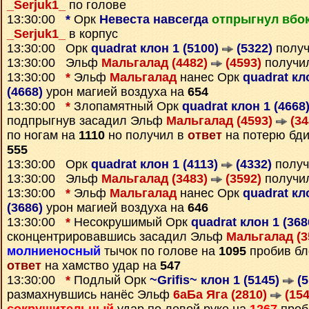
_Serjuk1_
по голове
13:30:00
*
Орк
Невеста навсегда
отпрыгнул вбо
_Serjuk1_
в корпус
13:30:00 Орк
quadrat клон 1 (5100)
(5322)
получ
13:30:00 Эльф
Мальгалад (4482)
(4593)
получи
13:30:00
*
Эльф
Мальгалад
нанес Орк
quadrat кл
(4668)
урон магией воздуха на
654
13:30:00
*
Злопамятный Орк
quadrat клон 1 (4668
подпрыгнув засадил Эльф
Мальгалад (4593)
(34
по ногам на
1110
но получил в
ответ
на потерю бди
555
13:30:00 Орк
quadrat клон 1 (4113)
(4332)
получ
13:30:00 Эльф
Мальгалад (3483)
(3592)
получи
13:30:00
*
Эльф
Мальгалад
нанес Орк
quadrat кл
(3686)
урон магией воздуха на
646
13:30:00
*
Несокрушимый Орк
quadrat клон 1 (36
сконцентрировавшись засадил Эльф
Мальгалад (3
молниеносный
тычок по голове на
1095
пробив бл
ответ
на хамство удар на
547
13:30:00
*
Подлый Орк
~Grifis~ клон 1 (5145)
(5
размахнувшись нанёс Эльф
6аБа Яга (2810)
(154