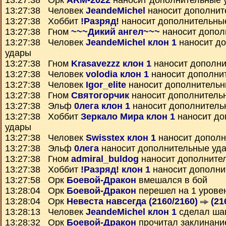
13:27:38 Орк
ARM-2022
наносит дополнительные 
13:27:38 Человек
JeandeMichel
наносит дополнит
13:27:38 Хоббит
!Разряд!
наносит дополнительны
13:27:38 Гном
~~~Дикий ангел~~~
наносит допол
13:27:38 Человек
JeandeMichel клон 1
наносит д
удары
13:27:38 Гном
Krasavezzz клон 1
наносит дополни
13:27:38 Человек
volodia клон 1
наносит дополни
13:27:38 Человек
Igor_elite
наносит дополнительн
13:27:38 Гном
Святогорчик
наносит дополнитель
13:27:38 Эльф
0лега клон 1
наносит дополнитель
13:27:38 Хоббит
Зеркало Мира клон 1
наносит до
удары
13:27:38 Человек
Swisstex клон 1
наносит дополн
13:27:38 Эльф
0лега
наносит дополнительные уд
13:27:38 Гном
admiral_buldog
наносит дополните
13:27:38 Хоббит
!Разряд! клон 1
наносит дополни
13:27:58 Орк
Боевой-Дракон
вмешался в бой
13:28:04 Орк
Боевой-Дракон
перешел на 1 урове
13:28:04 Орк
Невеста навсегда (2160/2160)
(21
13:28:13 Человек
JeandeMichel клон 1
сделал ша
13:28:32 Орк
Боевой-Дракон
прочитал заклинан