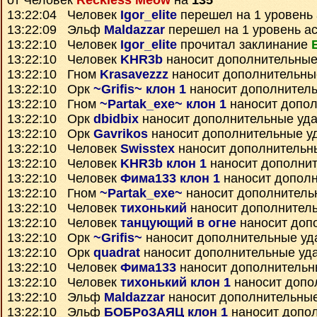
от Человек
Reckless Meow
на
135
13:22:04 Человек
Igor_elite
перешел на 1 уровень
13:22:09 Эльф
Maldazzar
перешел на 1 уровень а
13:22:10 Человек
Igor_elite
прочитал заклинание
13:22:10 Человек
KHR3b
наносит дополнительные
13:22:10 Гном
Krasavezzz
наносит дополнительны
13:22:10 Орк
~Grifis~ клон 1
наносит дополнител
13:22:10 Гном
~Partak_exe~ клон 1
наносит допо
13:22:10 Орк
dbidbix
наносит дополнительные уд
13:22:10 Орк
Gavrikos
наносит дополнительные у
13:22:10 Человек
Swisstex
наносит дополнительн
13:22:10 Человек
KHR3b клон 1
наносит дополни
13:22:10 Человек
Фима133 клон 1
наносит допол
13:22:10 Гном
~Partak_exe~
наносит дополнитель
13:22:10 Человек
тихонький
наносит дополнител
13:22:10 Человек
танцующий в огне
наносит доп
13:22:10 Орк
~Grifis~
наносит дополнительные уд
13:22:10 Орк
quadrat
наносит дополнительные уд
13:22:10 Человек
Фима133
наносит дополнительн
13:22:10 Человек
тихонький клон 1
наносит допо
13:22:10 Эльф
Maldazzar
наносит дополнительны
13:22:10 Эльф
БОБРоЗАЯЦ клон 1
наносит допо