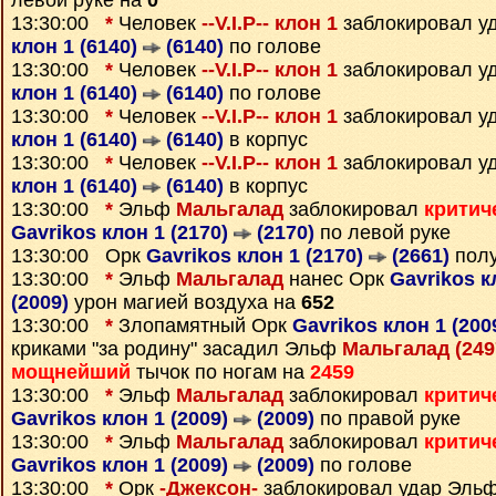
левой руке на
0
13:30:00
*
Человек
--V.I.P-- клон 1
заблокировал у
клон 1 (6140)
(6140)
по голове
13:30:00
*
Человек
--V.I.P-- клон 1
заблокировал у
клон 1 (6140)
(6140)
по голове
13:30:00
*
Человек
--V.I.P-- клон 1
заблокировал у
клон 1 (6140)
(6140)
в корпус
13:30:00
*
Человек
--V.I.P-- клон 1
заблокировал у
клон 1 (6140)
(6140)
в корпус
13:30:00
*
Эльф
Мальгалад
заблокировал
критич
Gavrikos клон 1 (2170)
(2170)
по левой руке
13:30:00 Орк
Gavrikos клон 1 (2170)
(2661)
полу
13:30:00
*
Эльф
Мальгалад
нанес Орк
Gavrikos к
(2009)
урон магией воздуха на
652
13:30:00
*
Злопамятный Орк
Gavrikos клон 1 (200
криками "за родину" засадил Эльф
Мальгалад (24
мощнейший
тычок по ногам на
2459
13:30:00
*
Эльф
Мальгалад
заблокировал
критич
Gavrikos клон 1 (2009)
(2009)
по правой руке
13:30:00
*
Эльф
Мальгалад
заблокировал
критич
Gavrikos клон 1 (2009)
(2009)
по голове
13:30:00
*
Орк
-Джексон-
заблокировал удар Эль