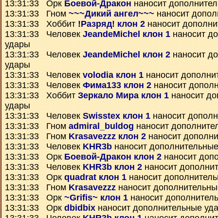
13:31:33 Орк
Боевой-Дракон
наносит дополнител
13:31:33 Гном
~~~Дикий ангел~~~
наносит допол
13:31:33 Хоббит
!Разряд! клон 2
наносит дополни
13:31:33 Человек
JeandeMichel клон 1
наносит д
удары
13:31:33 Человек
JeandeMichel клон 2
наносит д
удары
13:31:33 Человек
volodia клон 1
наносит дополни
13:31:33 Человек
Фима133 клон 2
наносит допол
13:31:33 Хоббит
Зеркало Мира клон 1
наносит до
удары
13:31:33 Человек
Swisstex клон 1
наносит дополн
13:31:33 Гном
admiral_buldog
наносит дополните
13:31:33 Гном
Krasavezzz клон 2
наносит дополни
13:31:33 Человек
KHR3b
наносит дополнительные
13:31:33 Орк
Боевой-Дракон клон 2
наносит доп
13:31:33 Человек
KHR3b клон 2
наносит дополни
13:31:33 Орк
quadrat клон 1
наносит дополнитель
13:31:33 Гном
Krasavezzz
наносит дополнительны
13:31:33 Орк
~Grifis~ клон 1
наносит дополнител
13:31:33 Орк
dbidbix
наносит дополнительные уд