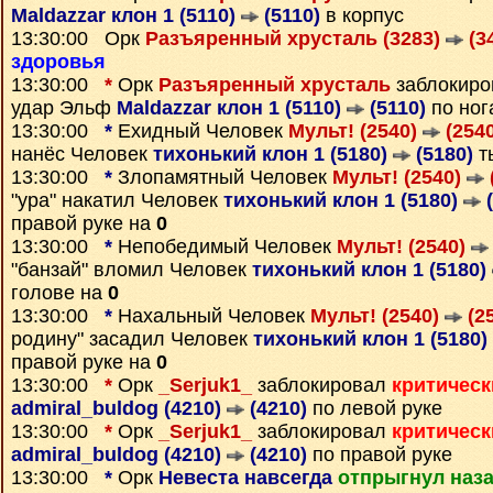
Maldazzar клон 1 (5110)
(5110)
в корпус
13:30:00 Орк
Разъяренный хрусталь (3283)
(3
здоровья
13:30:00
*
Орк
Разъяренный хрусталь
заблокир
удар Эльф
Maldazzar клон 1 (5110)
(5110)
по ног
13:30:00
*
Ехидный Человек
Мульт! (2540)
(2540
нанёс Человек
тихонький клон 1 (5180)
(5180)
т
13:30:00
*
Злопамятный Человек
Мульт! (2540)
"ура" накатил Человек
тихонький клон 1 (5180)
(
правой руке на
0
13:30:00
*
Непобедимый Человек
Мульт! (2540)
"банзай" вломил Человек
тихонький клон 1 (5180)
голове на
0
13:30:00
*
Нахальный Человек
Мульт! (2540)
(2
родину" засадил Человек
тихонький клон 1 (5180)
правой руке на
0
13:30:00
*
Орк
_Serjuk1_
заблокировал
критическ
admiral_buldog (4210)
(4210)
по левой руке
13:30:00
*
Орк
_Serjuk1_
заблокировал
критическ
admiral_buldog (4210)
(4210)
по правой руке
13:30:00
*
Орк
Невеста навсегда
отпрыгнул наз