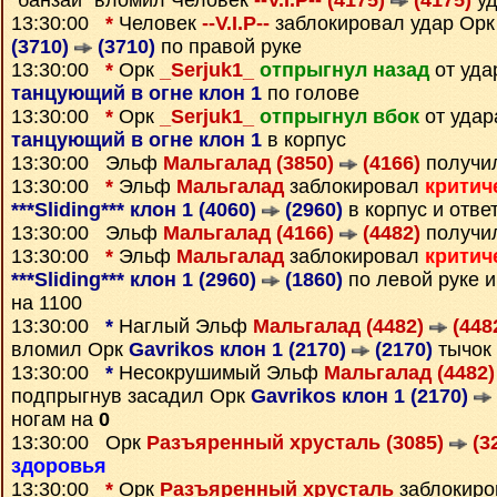
"банзай" вломил Человек
--V.I.P-- (4175)
(4175)
уд
13:30:00
*
Человек
--V.I.P--
заблокировал удар Ор
(3710)
(3710)
по правой руке
13:30:00
*
Орк
_Serjuk1_
отпрыгнул назад
от уда
танцующий в огне клон 1
по голове
13:30:00
*
Орк
_Serjuk1_
отпрыгнул вбок
от удар
танцующий в огне клон 1
в корпус
13:30:00 Эльф
Мальгалад (3850)
(4166)
получи
13:30:00
*
Эльф
Мальгалад
заблокировал
критич
***Sliding*** клон 1 (4060)
(2960)
в корпус и отв
13:30:00 Эльф
Мальгалад (4166)
(4482)
получи
13:30:00
*
Эльф
Мальгалад
заблокировал
критич
***Sliding*** клон 1 (2960)
(1860)
по левой руке 
на 1100
13:30:00
*
Наглый Эльф
Мальгалад (4482)
(448
вломил Орк
Gavrikos клон 1 (2170)
(2170)
тычок 
13:30:00
*
Несокрушимый Эльф
Мальгалад (4482
подпрыгнув засадил Орк
Gavrikos клон 1 (2170)
ногам на
0
13:30:00 Орк
Разъяренный хрусталь (3085)
(3
здоровья
13:30:00
*
Орк
Разъяренный хрусталь
заблокиро