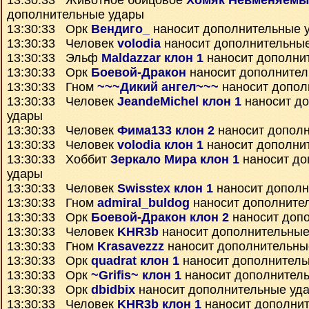
13:30:33 Животное бойцовое
Хомяк Невменяемы
дополнительные удары
13:30:33 Орк
Вендиго_
наносит дополнительные 
13:30:33 Человек
volodia
наносит дополнительны
13:30:33 Эльф
Maldazzar клон 1
наносит дополни
13:30:33 Орк
Боевой-Дракон
наносит дополнител
13:30:33 Гном
~~~Дикий ангел~~~
наносит допол
13:30:33 Человек
JeandeMichel клон 1
наносит д
удары
13:30:33 Человек
Фима133 клон 2
наносит допол
13:30:33 Человек
volodia клон 1
наносит дополни
13:30:33 Хоббит
Зеркало Мира клон 1
наносит до
удары
13:30:33 Человек
Swisstex клон 1
наносит дополн
13:30:33 Гном
admiral_buldog
наносит дополните
13:30:33 Орк
Боевой-Дракон клон 2
наносит доп
13:30:33 Человек
KHR3b
наносит дополнительные
13:30:33 Гном
Krasavezzz
наносит дополнительны
13:30:33 Орк
quadrat клон 1
наносит дополнитель
13:30:33 Орк
~Grifis~ клон 1
наносит дополнител
13:30:33 Орк
dbidbix
наносит дополнительные уд
13:30:33 Человек
KHR3b клон 1
наносит дополни