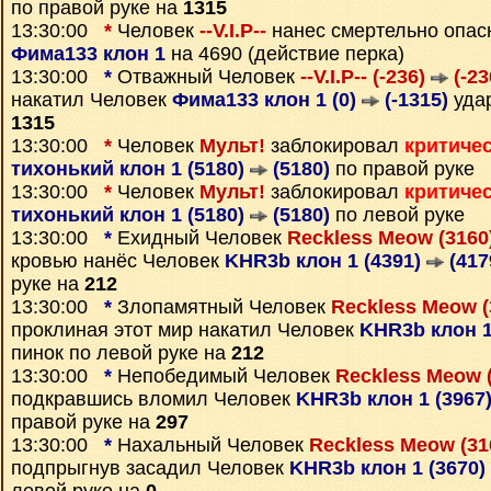
по правой руке на
1315
13:30:00
*
Человек
--V.I.P--
нанес смертельно опас
Фима133 клон 1
на 4690 (действие перка)
13:30:00
*
Отважный Человек
--V.I.P-- (-236)
(-23
накатил Человек
Фима133 клон 1 (0)
(-1315)
удар
1315
13:30:00
*
Человек
Мульт!
заблокировал
критиче
тихонький клон 1 (5180)
(5180)
по правой руке
13:30:00
*
Человек
Мульт!
заблокировал
критиче
тихонький клон 1 (5180)
(5180)
по левой руке
13:30:00
*
Ехидный Человек
Reckless Meow (3160
кровью нанёс Человек
KHR3b клон 1 (4391)
(417
руке на
212
13:30:00
*
Злопамятный Человек
Reckless Meow 
проклиная этот мир накатил Человек
KHR3b клон 1
пинок по левой руке на
212
13:30:00
*
Непобедимый Человек
Reckless Meow 
подкравшись вломил Человек
KHR3b клон 1 (3967
правой руке на
297
13:30:00
*
Нахальный Человек
Reckless Meow (31
подпрыгнув засадил Человек
KHR3b клон 1 (3670)