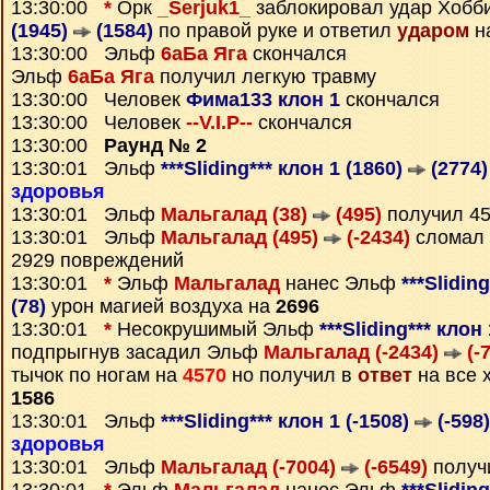
13:30:00
*
Орк
_Serjuk1_
заблокировал удар Хобб
(1945)
(1584)
по правой руке и ответил
ударом
н
13:30:00 Эльф
6аБа Яга
скончался
Эльф
6аБа Яга
получил легкую травму
13:30:00 Человек
Фима133 клон 1
скончался
13:30:00 Человек
--V.I.P--
скончался
13:30:00
Раунд № 2
13:30:01 Эльф
***Sliding*** клон 1 (1860)
(2774)
здоровья
13:30:01 Эльф
Мальгалад (38)
(495)
получил 4
13:30:01 Эльф
Мальгалад (495)
(-2434)
сломал 
2929 повреждений
13:30:01
*
Эльф
Мальгалад
нанес Эльф
***Slidin
(78)
урон магией воздуха на
2696
13:30:01
*
Несокрушимый Эльф
***Sliding*** клон
подпрыгнув засадил Эльф
Мальгалад (-2434)
(-
тычок по ногам на
4570
но получил в
ответ
на все 
1586
13:30:01 Эльф
***Sliding*** клон 1 (-1508)
(-598)
здоровья
13:30:01 Эльф
Мальгалад (-7004)
(-6549)
получ