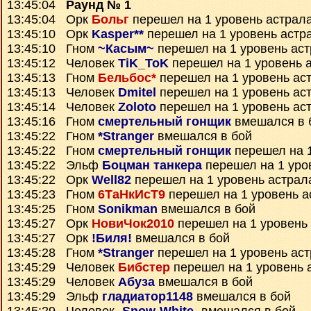
13:45:04
Раунд № 1
13:45:04 Орк
Больг
перешел на 1 уровень астрал
13:45:10 Орк
Kasper**
перешел на 1 уровень астр
13:45:10 Гном
~Касым~
перешел на 1 уровень ас
13:45:12 Человек
TiK_ToK
перешел на 1 уровень 
13:45:13 Гном
Бельбос*
перешел на 1 уровень ас
13:45:13 Человек
Dmitel
перешел на 1 уровень ас
13:45:14 Человек
Zoloto
перешел на 1 уровень ас
13:45:16 Гном
смертельный гонщик
вмешался в 
13:45:22 Гном
*Stranger
вмешался в бой
13:45:22 Гном
смертельный гонщик
перешел на 1
13:45:22 Эльф
Боцман танкера
перешел на 1 уро
13:45:22 Орк
Well82
перешел на 1 уровень астрал
13:45:23 Гном
6ТаНкИсТ9
перешел на 1 уровень а
13:45:25 Гном
Sonikman
вмешался в бой
13:45:27 Орк
НовиЧок2010
перешел на 1 уровень
13:45:27 Орк
!Биля!
вмешался в бой
13:45:28 Гном
*Stranger
перешел на 1 уровень ас
13:45:29 Человек
Бибстер
перешел на 1 уровень 
13:45:29 Человек
Абуза
вмешался в бой
13:45:29 Эльф
гладиатор1148
вмешался в бой