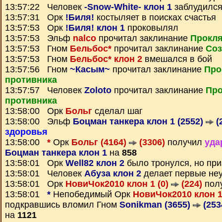
13:57:22 Человек
-Snow-White- клон 1
заблудилс
13:57:31 Орк
!Биля!
костыляет в поисках счастья
13:57:53 Орк
!Биля! клон 1
проковылял
13:57:53 Эльф
nalco
прочитал заклинание
Прокля
13:57:53 Гном
Бельбос*
прочитал заклинание
Соз
13:57:53 Гном
Бельбос* клон 2
вмешался в бой
13:57:56 Гном
~Касым~
прочитал заклинание
Про
противника
13:57:57 Человек
Zoloto
прочитал заклинание
Про
противника
13:58:00 Орк
Больг
сделал шаг
13:58:00 Эльф
Боцман танкера клон 1 (2552)
(
здоровья
13:58:00
*
Орк
Больг (4164)
(3306)
получил
уда
Боцман танкера клон 1
на
858
13:58:01 Орк
Well82 клон 2
было тронулся, но пр
13:58:01 Человек
Абуза клон 2
делает первые не
13:58:01 Орк
НовиЧок2010 клон 1 (0)
(224)
пол
13:58:01
*
Непобедимый Орк
НовиЧок2010 клон 1
подкравшись вломил Гном
Sonikman (3655)
(253
на
1121