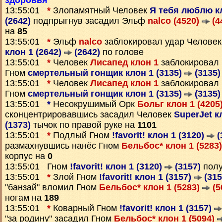
здоровья
13:55:01
*
Злопамятный Человек
Я тебя люблю кл
(2642)
подпрыгнув засадил Эльф
nalco (4520)
(4
на
85
13:55:01
*
Эльф
nalco
заблокировал удар Челове
клон 1 (2642)
(2642)
по голове
13:55:01
*
Человек
Лисапед клон 1
заблокировал
Гном
смертельный гонщик клон 1 (3135)
(3135)
13:55:01
*
Человек
Лисапед клон 1
заблокировал
Гном
смертельный гонщик клон 1 (3135)
(3135)
13:55:01
*
Несокрушимый Орк
Больг клон 1 (4205
сконцентрировавшись засадил Человек
SuperJet к
(1373)
тычок по правой руке на
1101
13:55:01
*
Подлый Гном
!favorit! клон 1 (3120)
(
размахнувшись нанёс Гном
Бельбос* клон 1 (5283
корпус на
0
13:55:01 Гном
!favorit! клон 1 (3120)
(3157)
полу
13:55:01
*
Злой Гном
!favorit! клон 1 (3157)
(315
"банзай" вломил Гном
Бельбос* клон 1 (5283)
(5
ногам на
189
13:55:01
*
Коварный Гном
!favorit! клон 1 (3157)
"за родину" засадил Гном
Бельбос* клон 1 (5094)