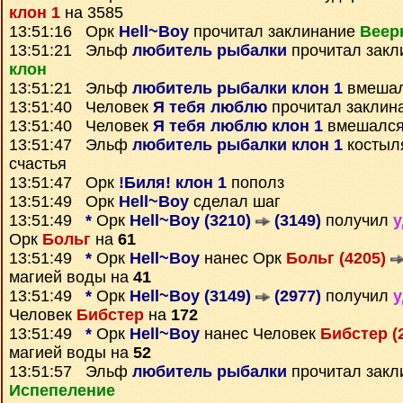
клон 1
на 3585
13:51:16 Орк
Hell~Boy
прочитал заклинание
Веер
13:51:21 Эльф
любитель рыбалки
прочитал зак
клон
13:51:21 Эльф
любитель рыбалки клон 1
вмешал
13:51:40 Человек
Я тебя люблю
прочитал заклин
13:51:40 Человек
Я тебя люблю клон 1
вмешался
13:51:47 Эльф
любитель рыбалки клон 1
костыля
счастья
13:51:47 Орк
!Биля! клон 1
пополз
13:51:49 Орк
Hell~Boy
сделал шаг
13:51:49
*
Орк
Hell~Boy (3210)
(3149)
получил
у
Орк
Больг
на
61
13:51:49
*
Орк
Hell~Boy
нанес Орк
Больг (4205)
магией воды на
41
13:51:49
*
Орк
Hell~Boy (3149)
(2977)
получил
у
Человек
Бибстер
на
172
13:51:49
*
Орк
Hell~Boy
нанес Человек
Бибстер (
магией воды на
52
13:51:57 Эльф
любитель рыбалки
прочитал закл
Испепеление