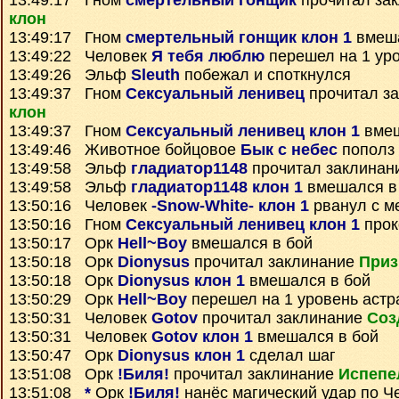
13:49:17 Гном
смертельный гонщик
прочитал за
клон
13:49:17 Гном
смертельный гонщик клон 1
вмеша
13:49:22 Человек
Я тебя люблю
перешел на 1 ур
13:49:26 Эльф
Sleuth
побежал и споткнулся
13:49:37 Гном
Сексуальный ленивец
прочитал з
клон
13:49:37 Гном
Сексуальный ленивец клон 1
вмеш
13:49:46 Животное бойцовое
Бык с небес
пополз
13:49:58 Эльф
гладиатор1148
прочитал заклинан
13:49:58 Эльф
гладиатор1148 клон 1
вмешался в
13:50:16 Человек
-Snow-White- клон 1
рванул с м
13:50:16 Гном
Сексуальный ленивец клон 1
прок
13:50:17 Орк
Hell~Boy
вмешался в бой
13:50:18 Орк
Dionysus
прочитал заклинание
Приз
13:50:18 Орк
Dionysus клон 1
вмешался в бой
13:50:29 Орк
Hell~Boy
перешел на 1 уровень астр
13:50:31 Человек
Gotov
прочитал заклинание
Соз
13:50:31 Человек
Gotov клон 1
вмешался в бой
13:50:47 Орк
Dionysus клон 1
сделал шаг
13:51:08 Орк
!Биля!
прочитал заклинание
Испепе
13:51:08
*
Орк
!Биля!
нанёс магический удар по 