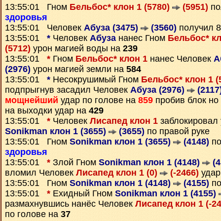
13:55:01 Гном
Бельбос* клон 1 (5780)
(5951)
по
здоровья
13:55:01 Человек
Абуза (3475)
(3560)
получил 
13:55:01
*
Человек
Абуза
нанес Гном
Бельбос* кл
(5712)
урон магией воды на
239
13:55:01
*
Гном
Бельбос* клон 1
нанес Человек
А
(2976)
урон магией земли на
584
13:55:01
*
Несокрушимый Гном
Бельбос* клон 1 (
подпрыгнув засадил Человек
Абуза (2976)
(2117
мощнейший
удар по голове на
859
пробив блок но
на выходки удар на
429
13:55:01
*
Человек
Лисапед клон 1
заблокировал 
Sonikman клон 1 (3655)
(3655)
по правой руке
13:55:01 Гном
Sonikman клон 1 (3655)
(4148)
по
здоровья
13:55:01
*
Злой Гном
Sonikman клон 1 (4148)
(4
вломил Человек
Лисапед клон 1 (0)
(-2466)
удар
13:55:01 Гном
Sonikman клон 1 (4148)
(4155)
по
13:55:01
*
Ехидный Гном
Sonikman клон 1 (4155)
размахнувшись нанёс Человек
Лисапед клон 1 (-2
по голове на
37