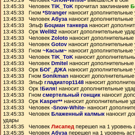
13:45:29 Человек
-Snow-White-
вмешался в бой
13:45:33 Человек
TiK_ToK
прочитал заклинание
Б
13:45:33 Гном
*Stranger
наносит дополнительные
13:45:33 Человек
Абуза
наносит дополнительные
13:45:33 Эльф
Боцман танкера
наносит дополни
13:45:33 Орк
Well82
наносит дополнительные уда
13:45:33 Человек
Zoloto
наносит дополнительные
13:45:33 Человек
Gotov
наносит дополнительные
13:45:33 Гном
~Касым~
наносит дополнительные
13:45:33 Человек
TiK_ToK
наносит дополнительн
13:45:33 Человек
Dmitel
наносит дополнительные
13:45:33 Орк
БОГ_ДЖА
наносит дополнительные 
13:45:33 Гном
Sonikman
наносит дополнительные
13:45:33 Эльф
гладиатор1148
наносит дополните
13:45:33 Орк
!Биля!
наносит дополнительные уда
13:45:33 Гном
смертельный гонщик
наносит доп
13:45:33 Орк
Kasper**
наносит дополнительные у
13:45:33 Человек
-Snow-White-
наносит дополнит
13:45:33 Человек
Блаженный калмык
наносит до
удары
13:45:35 Человек
Лисапед
перешел на 1 уровень 
13:45:35 Человек
Абуза
перешел на 1 уровень ас