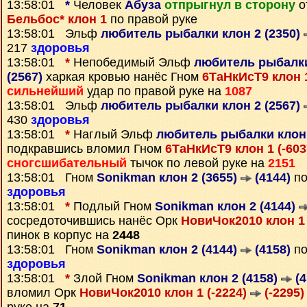
13:58:01
*
Человек
Абуза
отпрыгнул в сторону
о
Бельбос* клон 1
по правой руке
13:58:01 Эльф
любитель рыбалки клон 2 (2350)
217
здоровья
13:58:01
*
Непобедимый Эльф
любитель рыбалки
(2567)
харкая кровью нанёс Гном
6ТаНкИсТ9 клон 1
сильнейший
удар по правой руке на
1087
13:58:01 Эльф
любитель рыбалки клон 2 (2567)
430
здоровья
13:58:01
*
Наглый Эльф
любитель рыбалки клон 
подкравшись вломил Гном
6ТаНкИсТ9 клон 1 (-60
сногсшибательный
тычок по левой руке на
2151
13:58:01 Гном
Sonikman клон 2 (3655)
(4144)
по
здоровья
13:58:01
*
Подлый Гном
Sonikman клон 2 (4144)
сосредоточившись нанёс Орк
НовиЧок2010 клон 1
пинок в корпус на
2448
13:58:01 Гном
Sonikman клон 2 (4144)
(4158)
по
здоровья
13:58:01
*
Злой Гном
Sonikman клон 2 (4158)
(4
вломил Орк
НовиЧок2010 клон 1 (-2224)
(-2295)