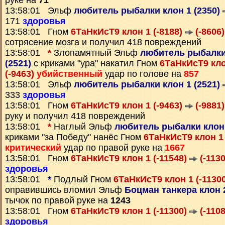
руке на
71
13:58:01 Эльф
любитель рыбалки клон 1 (2350)
171
здоровья
13:58:01 Гном
6ТаНкИсТ9 клон 1 (-8188)
(-8606)
сотрясение мозга и получил 418 повреждений
13:58:01
*
Злопамятный Эльф
любитель рыбалки 
(2521)
с криками "ура" накатил Гном
6ТаНкИсТ9 кло
(-9463)
убийственный
удар по голове на
857
13:58:01 Эльф
любитель рыбалки клон 1 (2521)
333
здоровья
13:58:01 Гном
6ТаНкИсТ9 клон 1 (-9463)
(-9881)
руку и получил 418 повреждений
13:58:01
*
Наглый Эльф
любитель рыбалки клон 
криками "за Победу" нанёс Гном
6ТаНкИсТ9 клон 1 
критический
удар по правой руке на
1667
13:58:01 Гном
6ТаНкИсТ9 клон 1 (-11548)
(-1130
здоровья
13:58:01
*
Подлый Гном
6ТаНкИсТ9 клон 1 (-1130
оправившись вломил Эльф
Боцман танкера клон 
тычок по правой руке на
1243
13:58:01 Гном
6ТаНкИсТ9 клон 1 (-11300)
(-1108
здоровья