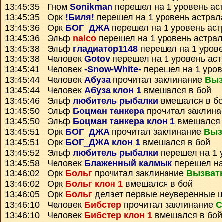
13:45:35 Гном
Sonikman
перешел на 1 уровень ас
13:45:35 Орк
!Биля!
перешел на 1 уровень астрал
13:45:36 Орк
БОГ_ДЖА
перешел на 1 уровень ас
13:45:36 Эльф
nalco
перешел на 1 уровень астра
13:45:38 Эльф
гладиатор1148
перешел на 1 уров
13:45:38 Человек
Gotov
перешел на 1 уровень ас
13:45:41 Человек
-Snow-White-
перешел на 1 уров
13:45:44 Человек
Абуза
прочитал заклинание
Выз
13:45:44 Человек
Абуза клон 1
вмешался в бой
13:45:46 Эльф
любитель рыбалки
вмешался в б
13:45:50 Эльф
Боцман танкера
прочитал заклин
13:45:50 Эльф
Боцман танкера клон 1
вмешался 
13:45:51 Орк
БОГ_ДЖА
прочитал заклинание
Выз
13:45:51 Орк
БОГ_ДЖА клон 1
вмешался в бой
13:45:52 Эльф
любитель рыбалки
перешел на 1 
13:45:58 Человек
Блаженный калмык
перешел на
13:46:02 Орк
Больг
прочитал заклинание
Вызват
13:46:02 Орк
Больг клон 1
вмешался в бой
13:46:05 Орк
Больг
делает первые неуверенные 
13:46:10 Человек
Бибстер
прочитал заклинание
С
13:46:10 Человек
Бибстер клон 1
вмешался в бой