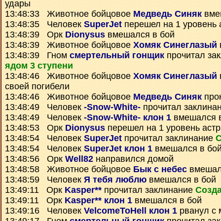
удары
13:48:33 Животное бойцовое
Медведь Синяк
вме
13:48:35 Человек
SuperJet
перешел на 1 уровень 
13:48:39 Орк
Dionysus
вмешался в бой
13:48:39 Животное бойцовое
Хомяк Синеглазый
13:48:39 Гном
смертельный гонщик
прочитал за
ядом 3 ступени
13:48:46 Животное бойцовое
Хомяк Синеглазый
своей погибели
13:48:46 Животное бойцовое
Медведь Синяк
про
13:48:49 Человек
-Snow-White-
прочитал заклина
13:48:49 Человек
-Snow-White- клон 1
вмешался в
13:48:53 Орк
Dionysus
перешел на 1 уровень аст
13:48:54 Человек
SuperJet
прочитал заклинание
С
13:48:54 Человек
SuperJet клон 1
вмешался в бо
13:48:56 Орк
Well82
направился домой
13:48:58 Животное бойцовое
Бык с небес
вмешал
13:48:59 Человек
Я тебя люблю
вмешался в бой
13:49:11 Орк
Kasper**
прочитал заклинание
Созда
13:49:11 Орк
Kasper** клон 1
вмешался в бой
13:49:16 Человек
VelcomeToHell клон 1
рванул с 