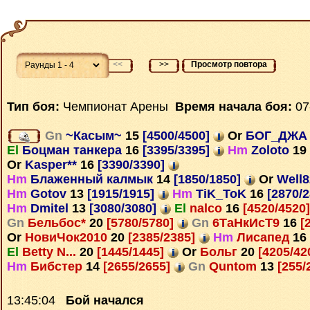
<<
>>
Просмотр повтора
Тип боя:
Чемпионат Арены
Время начала боя:
07
Gn
~Касым~
15
[4500/4500]
Or
БОГ_ДЖ
El
Боцман танкера
16
[3395/3395]
Hm
Zoloto
19
Or
Kasper**
16
[3390/3390]
Hm
Блаженный калмык
14
[1850/1850]
Or
Well
Hm
Gotov
13
[1915/1915]
Hm
TiK_ToK
16
[2870/
Hm
Dmitel
13
[3080/3080]
El
nalco
16
[4520/4520
Gn
Бельбос*
20
[5780/5780]
Gn
6ТаНкИсТ9
16
[
Or
НовиЧок2010
20
[2385/2385]
Hm
Лисапед
16
El
Betty N...
20
[1445/1445]
Or
Больг
20
[4205/42
Hm
Бибстер
14
[2655/2655]
Gn
Quntom
13
[255/
13:45:04
Бой начался