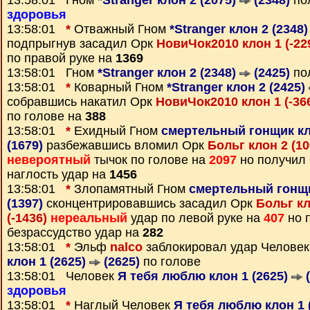
13:58:01 Гном
*Stranger клон 2 (2075)
(2348)
по
здоровья
13:58:01
*
Отважный Гном
*Stranger клон 2 (2348
подпрыгнув засадил Орк
НовиЧок2010 клон 1 (-22
по правой руке на
1369
13:58:01 Гном
*Stranger клон 2 (2348)
(2425)
по
13:58:01
*
Коварный Гном
*Stranger клон 2 (2425)
собравшись накатил Орк
НовиЧок2010 клон 1 (-36
по голове на
388
13:58:01
*
Ехидный Гном
смертельный гонщик кл
(1679)
разбежавшись вломил Орк
Больг клон 2 (1
невероятный
тычок по голове на
2097
но получил
наглость удар на
1456
13:58:01
*
Злопамятный Гном
смертельный гонщи
(1397)
сконцентрировавшись засадил Орк
Больг кл
(-1436)
нереальный
удар по левой руке на
407
но 
безрассудство удар на
282
13:58:01
*
Эльф
nalco
заблокировал удар Челове
клон 1 (2625)
(2625)
по голове
13:58:01 Человек
Я тебя люблю клон 1 (2625)
(
здоровья
13:58:01
*
Наглый Человек
Я тебя люблю клон 1 