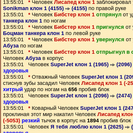
13:55:01
*
Человек
Лисапед клон 1
заблокировал 
Sonikman клон 1 (4155)
(4155)
по правой руке
13:55:01
*
Человек
Бибстер клон 1
отпрянул
от 
танкера клон 1
по ногам
13:55:01
*
Человек
Бибстер клон 1
пригнулся
от 
Боцман танкера клон 1
по левой руке
13:55:01
*
Человек
Бибстер клон 1
увернулся
от 
Абуза
по ногам
13:55:01
*
Человек
Бибстер клон 1
отпрыгнул в 
Человек
Абуза
в корпус
13:55:01 Человек
SuperJet клон 1 (1965)
(2096)
здоровья
13:55:01
*
Отважный Человек
SuperJet клон 1 (20
стиснув зубы засадил Человек
Лисапед клон 1 (-2
хитрый
удар по ногам на
656
пробив блок
13:55:01 Человек
SuperJet клон 1 (2096)
(2474)
здоровья
13:55:01
*
Коварный Человек
SuperJet клон 1 (24
проклиная этот мир накатил Человек
Лисапед клон
(-5053)
резкий
тычок в корпус на
1894
пробив блок
13:55:01 Человек
Я тебя люблю клон 1 (2625)
(