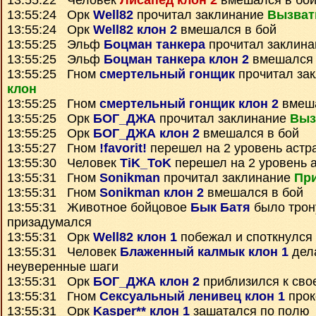
13:55:22 Человек
Лисапед клон 2
вмешался в бо
13:55:24 Орк
Well82
прочитал заклинание
Вызват
13:55:24 Орк
Well82 клон 2
вмешался в бой
13:55:25 Эльф
Боцман танкера
прочитал заклин
13:55:25 Эльф
Боцман танкера клон 2
вмешался 
13:55:25 Гном
смертельный гонщик
прочитал за
клон
13:55:25 Гном
смертельный гонщик клон 2
вмеша
13:55:25 Орк
БОГ_ДЖА
прочитал заклинание
Выз
13:55:25 Орк
БОГ_ДЖА клон 2
вмешался в бой
13:55:27 Гном
!favorit!
перешел на 2 уровень астр
13:55:30 Человек
TiK_ToK
перешел на 2 уровень 
13:55:31 Гном
Sonikman
прочитал заклинание
При
13:55:31 Гном
Sonikman клон 2
вмешался в бой
13:55:31 Животное бойцовое
Бык Батя
было трон
призадумался
13:55:31 Орк
Well82 клон 1
побежал и споткнулся
13:55:31 Человек
Блаженный калмык клон 1
дел
неуверенные шаги
13:55:31 Орк
БОГ_ДЖА клон 2
приблизился к сво
13:55:31 Гном
Сексуальный ленивец клон 1
прок
13:55:31 Орк
Kasper** клон 1
зашатался по полю