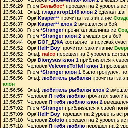
13:56:20 Человек
-Snow-White- клон 2
вмешался в
13:56:29 Гном
Бельбос*
перешел на 2 уровень ас
13:56:31 Эльф
гладиатор1148 клон 2
сделал шаг
13:56:37 Орк
Kasper**
прочитал заклинание
Созда
13:56:37 Орк
Kasper** клон 2
вмешался в бой
13:56:38 Гном
*Stranger
прочитал заклинание
Соз
13:56:38 Гном
*Stranger клон 2
вмешался в бой
13:56:44 Орк
БОГ_ДЖА
костыляет в поисках счас
13:56:52 Орк
Hell~Boy
прочитал заклинание
Веер
13:56:52 Эльф
nalco
перешел на 2 уровень астра
13:56:52 Орк
Dionysus клон 1
приблизился к свое
13:56:52 Человек
VelcomeToHell клон 1
проковыл
13:56:52 Гном
*Stranger клон 1
было тронулся, но
13:56:56 Эльф
любитель рыбалки
прочитал зак
клон
13:56:56 Эльф
любитель рыбалки клон 2
вмешал
13:56:57 Человек
Я тебя люблю
прочитал заклин
13:56:57 Человек
Я тебя люблю клон 2
вмешался
13:57:02 Гном
*Stranger
приблизился к своей поги
13:57:09 Орк
Hell~Boy
перешел на 2 уровень астр
13:57:10 Человек
Zoloto
перешел на 2 уровень ас
13:57:18 Человек
Я тебя люблю
перешел на 2 ур