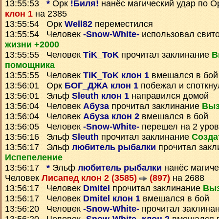
13:55:53
*
Орк
!Биля!
нанёс магический удар по 
клон 1
на 2385
13:55:54 Орк
Well82
переместился
13:55:54 Человек
-Snow-White-
использовал свит
жизни +2000
13:55:55 Человек
TiK_ToK
прочитал заклинание
В
помощника
13:55:55 Человек
TiK_ToK клон 1
вмешался в бой
13:56:01 Орк
БОГ_ДЖА клон 1
побежал и споткну
13:56:01 Эльф
Sleuth клон 1
направился домой
13:56:04 Человек
Абуза
прочитал заклинание
Выз
13:56:04 Человек
Абуза клон 2
вмешался в бой
13:56:05 Человек
-Snow-White-
перешел на 2 уров
13:56:16 Эльф
Sleuth
прочитал заклинание
Созда
13:56:17 Эльф
любитель рыбалки
прочитал закл
Испепеление
13:56:17
*
Эльф
любитель рыбалки
нанёс магиче
Человек
Лисапед клон 2 (3585)
(897)
на 2688
13:56:17 Человек
Dmitel
прочитал заклинание
Выз
13:56:17 Человек
Dmitel клон 1
вмешался в бой
13:56:20 Человек
-Snow-White-
прочитал заклина