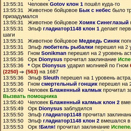
13:55:31 Человек
Gotov клон 1
пошёл куда-то
13:55:31 Животное бойцовое
Бык с небес
было тр
призадумался
13:55:31 Животное бойцовое
Хомяк Синеглазый
13:55:31 Эльф
гладиатор1148 клон 1
делает пер
шаги
13:55:31 Животное бойцовое
Медведь Синяк
поп
13:55:31 Эльф
любитель рыбалки
перешел на 2 
13:55:35 Гном
Sonikman
перешел на 2 уровень ас
13:55:36 Орк
Dionysus
прочитал заклинание
Испе
13:55:36
*
Орк
Dionysus
ударил молнией по Гном
(2250)
(563)
на 1687
13:55:36 Эльф
Sleuth
перешел на 1 уровень астр
13:55:36 Гном
смертельный гонщик
перешел на 2
13:55:40 Человек
Блаженный калмык
прочитал з
Вызвать помощника
13:55:40 Человек
Блаженный калмык клон 2
вме
13:55:49 Орк
Dionysus
заблудился
13:55:50 Эльф
гладиатор1148
прочитал заклинан
13:55:50 Эльф
гладиатор1148 клон 2
вмешался в
13:55:53 Орк
!Биля!
прочитал заклинание
Испепе