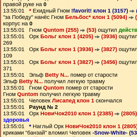
правой руке на
0
13:55:01
*
Ехидный Гном
!favorit! клон 1 (3157)
"за Победу" нанёс Гном
Бельбос* клон 1 (5094)
(
корпус на
0
13:55:01 Гном
Quntom (255)
(53)
ощутил
действ
13:55:01 Орк
Больг клон 1 (4205)
(3936)
ощути
269
13:55:01 Орк
Больг клон 1 (3936)
(3827)
ощути
109
13:55:01 Орк
Больг клон 1 (3827)
(3456)
ощути
371
13:55:01 Эльф
Betty N...
помер от старости
Эльф
Betty N...
получил легкую травму
13:55:01 Гном
Quntom
помер от старости
Гном
Quntom
получил легкую травму
13:55:01 Человек
Лисапед клон 1
скончался
13:55:01
Раунд № 2
13:55:01 Орк
НовиЧок2010 клон 1 (2385)
(2805)
здоровья
13:55:01
*
Наглый Орк
НовиЧок2010 клон 1 (2805
криками "банзай" вломил Человек
-Snow-White- (5