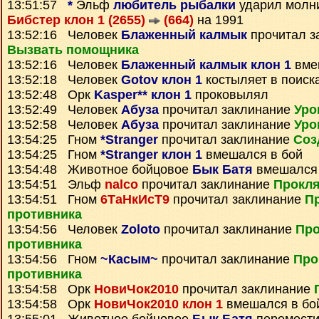
13:51:57
*
Эльф
любитель рыбалки
ударил молни
Бибстер клон 1 (2655)
(664)
на 1991
13:52:16 Человек
Блаженный калмык
прочитал з
Вызвать помощника
13:52:16 Человек
Блаженный калмык клон 1
вме
13:52:18 Человек
Gotov клон 1
костыляет в поиска
13:52:48 Орк
Kasper** клон 1
проковылял
13:52:49 Человек
Абуза
прочитал заклинание
Уро
13:52:58 Человек
Абуза
прочитал заклинание
Уро
13:54:25 Гном
*Stranger
прочитал заклинание
Соз
13:54:25 Гном
*Stranger клон 1
вмешался в бой
13:54:48 Животное бойцовое
Бык Батя
вмешался 
13:54:51 Эльф
nalco
прочитал заклинание
Прокля
13:54:51 Гном
6ТаНкИсТ9
прочитал заклинание
П
противника
13:54:56 Человек
Zoloto
прочитал заклинание
Про
противника
13:54:56 Гном
~Касым~
прочитал заклинание
Про
противника
13:54:58 Орк
НовиЧок2010
прочитал заклинание
13:54:58 Орк
НовиЧок2010 клон 1
вмешался в бо