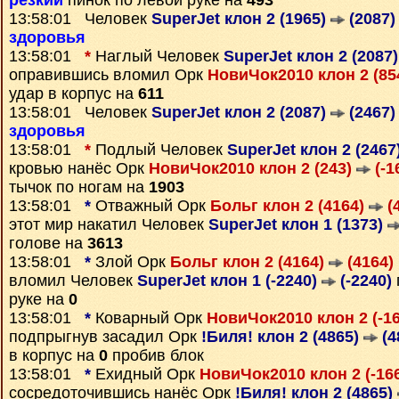
резкий
пинок по левой руке на
493
13:58:01 Человек
SuperJet клон 2 (1965)
(2087)
здоровья
13:58:01
*
Наглый Человек
SuperJet клон 2 (2087
оправившись вломил Орк
НовиЧок2010 клон 2 (85
удар в корпус на
611
13:58:01 Человек
SuperJet клон 2 (2087)
(2467)
здоровья
13:58:01
*
Подлый Человек
SuperJet клон 2 (2467
кровью нанёс Орк
НовиЧок2010 клон 2 (243)
(-1
тычок по ногам на
1903
13:58:01
*
Отважный Орк
Больг клон 2 (4164)
(
этот мир накатил Человек
SuperJet клон 1 (1373)
голове на
3613
13:58:01
*
Злой Орк
Больг клон 2 (4164)
(4164)
вломил Человек
SuperJet клон 1 (-2240)
(-2240)
руке на
0
13:58:01
*
Коварный Орк
НовиЧок2010 клон 2 (-1
подпрыгнув засадил Орк
!Биля! клон 2 (4865)
(4
в корпус на
0
пробив блок
13:58:01
*
Ехидный Орк
НовиЧок2010 клон 2 (-16
сосредоточившись нанёс Орк
!Биля! клон 2 (4865)