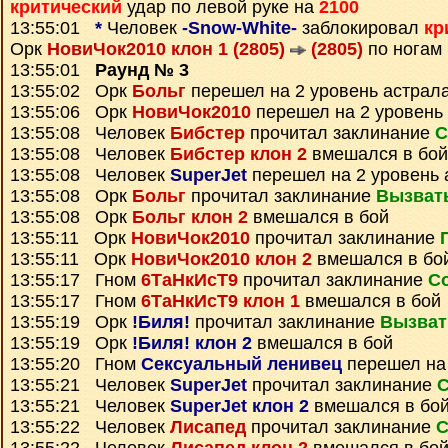
критический
удар по левой руке на
2100
13:55:01
*
Человек
-Snow-White-
заблокировал
кр
Орк
НовиЧок2010 клон 1 (2805)
(2805)
по ногам
13:55:01
Раунд № 3
13:55:02 Орк
Больг
перешел на 2 уровень астрал
13:55:06 Орк
НовиЧок2010
перешел на 2 уровень
13:55:08 Человек
Бибстер
прочитал заклинание
С
13:55:08 Человек
Бибстер клон 2
вмешался в бой
13:55:08 Человек
SuperJet
перешел на 2 уровень 
13:55:08 Орк
Больг
прочитал заклинание
Вызват
13:55:08 Орк
Больг клон 2
вмешался в бой
13:55:11 Орк
НовиЧок2010
прочитал заклинание
13:55:11 Орк
НовиЧок2010 клон 2
вмешался в бо
13:55:17 Гном
6ТаНкИсТ9
прочитал заклинание
С
13:55:17 Гном
6ТаНкИсТ9 клон 1
вмешался в бой
13:55:19 Орк
!Биля!
прочитал заклинание
Вызват
13:55:19 Орк
!Биля! клон 2
вмешался в бой
13:55:20 Гном
Сексуальный ленивец
перешел на 
13:55:21 Человек
SuperJet
прочитал заклинание
С
13:55:21 Человек
SuperJet клон 2
вмешался в бо
13:55:22 Человек
Лисапед
прочитал заклинание
С