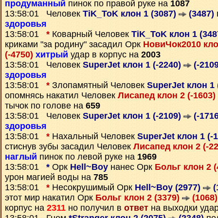
продуманный
пинок по правой руке на
1087
13:58:01 Человек
TiK_ToK клон 1 (3087)
(3487)
здоровья
13:58:01
*
Коварный Человек
TiK_ToK клон 1 (34
криками "за родину" засадил Орк
НовиЧок2010 клон
(-4750)
хитрый
удар в корпус на
2003
13:58:01 Человек
SuperJet клон 1 (-2240)
(-2109
здоровья
13:58:01
*
Злопамятный Человек
SuperJet клон 1 
опомнясь накатил Человек
Лисапед клон 2 (-1603)
тычок по голове на
659
13:58:01 Человек
SuperJet клон 1 (-2109)
(-1716
здоровья
13:58:01
*
Нахальный Человек
SuperJet клон 1 (-
стиснув зубы засадил Человек
Лисапед клон 2 (-2
наглый
пинок по левой руке на
1969
13:58:01
*
Орк
Hell~Boy
нанес Орк
Больг клон 2 
урон магией воды на
785
13:58:01
*
Несокрушимый Орк
Hell~Boy (2977)
(
этот мир накатил Орк
Больг клон 2 (3379)
(1068)
корпус на
2311
но получил в
ответ
на выходки уда