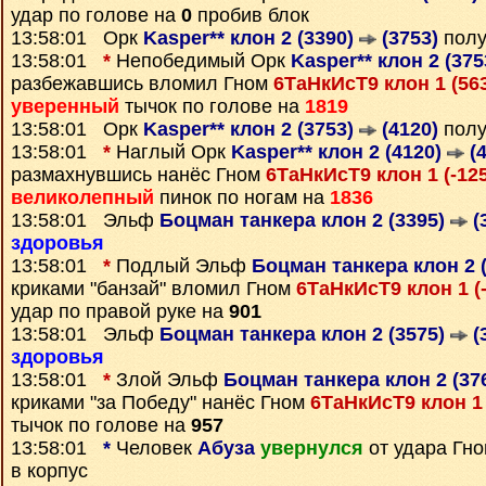
удар по голове на
0
пробив блок
13:58:01 Орк
Kasper** клон 2 (3390)
(3753)
полу
13:58:01
*
Непобедимый Орк
Kasper** клон 2 (37
разбежавшись вломил Гном
6ТаНкИсТ9 клон 1 (56
уверенный
тычок по голове на
1819
13:58:01 Орк
Kasper** клон 2 (3753)
(4120)
полу
13:58:01
*
Наглый Орк
Kasper** клон 2 (4120)
(4
размахнувшись нанёс Гном
6ТаНкИсТ9 клон 1 (-12
великолепный
пинок по ногам на
1836
13:58:01 Эльф
Боцман танкера клон 2 (3395)
(
здоровья
13:58:01
*
Подлый Эльф
Боцман танкера клон 2 
криками "банзай" вломил Гном
6ТаНкИсТ9 клон 1 (
удар по правой руке на
901
13:58:01 Эльф
Боцман танкера клон 2 (3575)
(
здоровья
13:58:01
*
Злой Эльф
Боцман танкера клон 2 (37
криками "за Победу" нанёс Гном
6ТаНкИсТ9 клон 1 
тычок по голове на
957
13:58:01
*
Человек
Абуза
увернулся
от удара Гн
в корпус