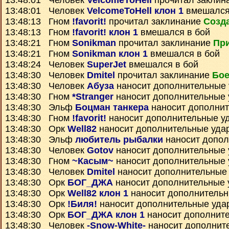
13:48:01 Человек
VelcomeToHell
прочитал заклин
13:48:01 Человек
VelcomeToHell клон 1
вмешался
13:48:13 Гном
!favorit!
прочитал заклинание
Созд
13:48:13 Гном
!favorit! клон 1
вмешался в бой
13:48:21 Гном
Sonikman
прочитал заклинание
При
13:48:21 Гном
Sonikman клон 1
вмешался в бой
13:48:24 Человек
SuperJet
вмешался в бой
13:48:30 Человек
Dmitel
прочитал заклинание
Бое
13:48:30 Человек
Абуза
наносит дополнительные
13:48:30 Гном
*Stranger
наносит дополнительные
13:48:30 Эльф
Боцман танкера
наносит дополни
13:48:30 Гном
!favorit!
наносит дополнительные у
13:48:30 Орк
Well82
наносит дополнительные уда
13:48:30 Эльф
любитель рыбалки
наносит допол
13:48:30 Человек
Gotov
наносит дополнительные
13:48:30 Гном
~Касым~
наносит дополнительные
13:48:30 Человек
Dmitel
наносит дополнительные
13:48:30 Орк
БОГ_ДЖА
наносит дополнительные 
13:48:30 Орк
Well82 клон 1
наносит дополнитель
13:48:30 Орк
!Биля!
наносит дополнительные уда
13:48:30 Орк
БОГ_ДЖА клон 1
наносит дополнит
13:48:30 Человек
-Snow-White-
наносит дополнит