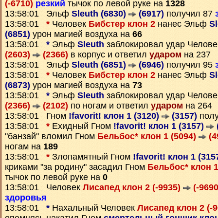
(-6710)
резкий
тычок по левой руке на
1328
13:58:01 Эльф
Sleuth (6830)
(6917)
получил 87
13:58:01
*
Человек
Бибстер клон 2
нанес Эльф
Sl
(6851)
урон магией воздуха на
66
13:58:01
*
Эльф
Sleuth
заблокировал удар Челов
(2603)
(2366)
в корпус и ответил
ударом
на 237
13:58:01 Эльф
Sleuth (6851)
(6946)
получил 95
13:58:01
*
Человек
Бибстер клон 2
нанес Эльф
Sl
(6873)
урон магией воздуха на
73
13:58:01
*
Эльф
Sleuth
заблокировал удар Челов
(2366)
(2102)
по ногам и ответил
ударом
на 264
13:58:01 Гном
!favorit! клон 1 (3120)
(3157)
полу
13:58:01
*
Ехидный Гном
!favorit! клон 1 (3157)
"банзай" вломил Гном
Бельбос* клон 1 (5094)
(4
ногам на
189
13:58:01
*
Злопамятный Гном
!favorit! клон 1 (315
криками "за родину" засадил Гном
Бельбос* клон 1
тычок по левой руке на
0
13:58:01 Человек
Лисапед клон 2 (-9935)
(-9690
здоровья
13:58:01
*
Нахальный Человек
Лисапед клон 2 (-