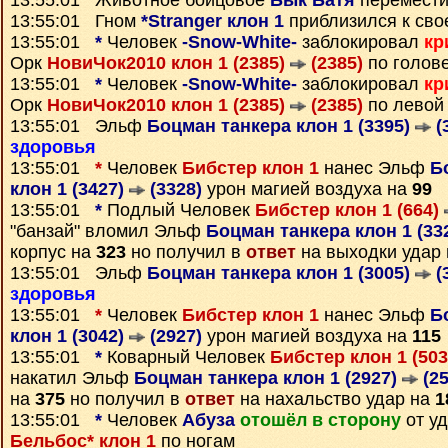
13:55:01 Животное бойцовое
Бык Батя
перемести
13:55:01 Гном
*Stranger клон 1
приблизился к сво
13:55:01
*
Человек
-Snow-White-
заблокировал
кр
Орк
НовиЧок2010 клон 1 (2385)
(2385)
по голов
13:55:01
*
Человек
-Snow-White-
заблокировал
кр
Орк
НовиЧок2010 клон 1 (2385)
(2385)
по левой
13:55:01 Эльф
Боцман танкера клон 1 (3395)
(
здоровья
13:55:01
*
Человек
Бибстер клон 1
нанес Эльф
Б
клон 1 (3427)
(3328)
урон магией воздуха на
99
13:55:01
*
Подлый Человек
Бибстер клон 1 (664)
"банзай" вломил Эльф
Боцман танкера клон 1 (33
корпус на
323
но получил в
ответ
на выходки удар
13:55:01 Эльф
Боцман танкера клон 1 (3005)
(
здоровья
13:55:01
*
Человек
Бибстер клон 1
нанес Эльф
Б
клон 1 (3042)
(2927)
урон магией воздуха на
115
13:55:01
*
Коварный Человек
Бибстер клон 1 (50
накатил Эльф
Боцман танкера клон 1 (2927)
(25
на
375
но получил в
ответ
на нахальство удар на
1
13:55:01
*
Человек
Абуза
отошёл в сторону
от у
Бельбос* клон 1
по ногам