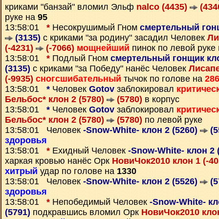
криками "банзай" вломил Эльф
nalco (4435)
(434
руке на
95
13:58:01
*
Несокрушимый Гном
смертельный гонщ
(3135)
с криками "за родину" засадил Человек
Ли
(-4231)
(-7066)
мощнейший
пинок по левой руке
13:58:01
*
Подлый Гном
смертельный гонщик кло
(3135)
с криками "за Победу" нанёс Человек
Лисапе
(-9935)
сногсшибательный
тычок по голове на
28
13:58:01
*
Человек
Gotov
заблокировал
критичес
Бельбос* клон 2 (5780)
(5780)
в корпус
13:58:01
*
Человек
Gotov
заблокировал
критичес
Бельбос* клон 2 (5780)
(5780)
по левой руке
13:58:01 Человек
-Snow-White- клон 2 (5260)
(5
здоровья
13:58:01
*
Ехидный Человек
-Snow-White- клон 2 
харкая кровью нанёс Орк
НовиЧок2010 клон 1 (-4
хитрый
удар по голове на
1330
13:58:01 Человек
-Snow-White- клон 2 (5526)
(5
здоровья
13:58:01
*
Непобедимый Человек
-Snow-White- кл
(5791)
подкравшись вломил Орк
НовиЧок2010 клон