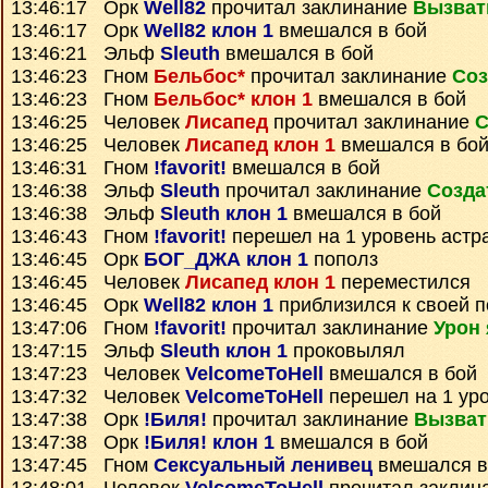
13:46:17 Орк
Well82
прочитал заклинание
Вызват
13:46:17 Орк
Well82 клон 1
вмешался в бой
13:46:21 Эльф
Sleuth
вмешался в бой
13:46:23 Гном
Бельбос*
прочитал заклинание
Соз
13:46:23 Гном
Бельбос* клон 1
вмешался в бой
13:46:25 Человек
Лисапед
прочитал заклинание
С
13:46:25 Человек
Лисапед клон 1
вмешался в бо
13:46:31 Гном
!favorit!
вмешался в бой
13:46:38 Эльф
Sleuth
прочитал заклинание
Созда
13:46:38 Эльф
Sleuth клон 1
вмешался в бой
13:46:43 Гном
!favorit!
перешел на 1 уровень астр
13:46:45 Орк
БОГ_ДЖА клон 1
пополз
13:46:45 Человек
Лисапед клон 1
переместился
13:46:45 Орк
Well82 клон 1
приблизился к своей п
13:47:06 Гном
!favorit!
прочитал заклинание
Урон 
13:47:15 Эльф
Sleuth клон 1
проковылял
13:47:23 Человек
VelcomeToHell
вмешался в бой
13:47:32 Человек
VelcomeToHell
перешел на 1 ур
13:47:38 Орк
!Биля!
прочитал заклинание
Вызват
13:47:38 Орк
!Биля! клон 1
вмешался в бой
13:47:45 Гном
Сексуальный ленивец
вмешался в