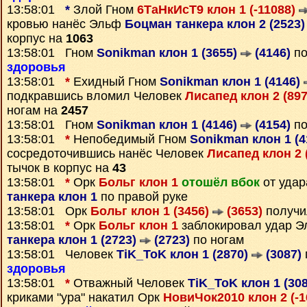
13:58:01
*
Злой Гном
6ТаНкИсТ9 клон 1 (-11088)
кровью нанёс Эльф
Боцман танкера клон 2 (2523
корпус на
1063
13:58:01 Гном
Sonikman клон 1 (3655)
(4146)
по
здоровья
13:58:01
*
Ехидный Гном
Sonikman клон 1 (4146)
подкравшись вломил Человек
Лисапед клон 2 (89
ногам на
2457
13:58:01 Гном
Sonikman клон 1 (4146)
(4154)
по
13:58:01
*
Непобедимый Гном
Sonikman клон 1 (
сосредоточившись нанёс Человек
Лисапед клон 2 
тычок в корпус на
43
13:58:01
*
Орк
Больг клон 1
отошёл вбок
от уда
танкера клон 1
по правой руке
13:58:01 Орк
Больг клон 1 (3456)
(3653)
получи
13:58:01
*
Орк
Больг клон 1
заблокировал удар 
танкера клон 1 (2723)
(2723)
по ногам
13:58:01 Человек
TiK_ToK клон 1 (2870)
(3087)
здоровья
13:58:01
*
Отважный Человек
TiK_ToK клон 1 (30
криками "ура" накатил Орк
НовиЧок2010 клон 2 (-