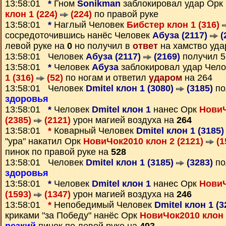
13:58:01
*
Гном
Sonikman
заблокировал удар Орк
клон 1 (224)
(224)
по правой руке
13:58:01
*
Наглый Человек
Бибстер клон 1 (316)
сосредоточившись нанёс Человек
Абуза (2117)
(
левой руке на
0
но получил в
ответ
на хамство уда
13:58:01 Человек
Абуза (2117)
(2169)
получил 
13:58:01
*
Человек
Абуза
заблокировал удар Чел
1 (316)
(52)
по ногам и ответил
ударом
на 264
13:58:01 Человек
Dmitel клон 1 (3080)
(3185)
по
здоровья
13:58:01
*
Человек
Dmitel клон 1
нанес Орк
НовиЧ
(2385)
(2121)
урон магией воздуха на
264
13:58:01
*
Коварный Человек
Dmitel клон 1 (3185
"ура" накатил Орк
НовиЧок2010 клон 2 (2121)
(1
пинок по правой руке на
528
13:58:01 Человек
Dmitel клон 1 (3185)
(3283)
по
здоровья
13:58:01
*
Человек
Dmitel клон 1
нанес Орк
НовиЧ
(1593)
(1347)
урон магией воздуха на
246
13:58:01
*
Непобедимый Человек
Dmitel клон 1 (
криками "за Победу" нанёс Орк
НовиЧок2010 клон 