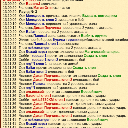
13:09:59 Орк
Василь!
скончался
13:09:59 Человек
Магия Огня
скончался
13:09:59
Раунд № 3
13:10:05 Орк
Молодость
прочитал заклинание
Вызвать помощника
13:10:05 Орк
Молодость клон 2
вмешался в бой
13:10:10 Орк
Молодость
перешел на 2 уровень астрала
13:10:12 Человек
Дикая Перчинка
перешел на 2 уровень астрала
13:10:20 Орк
Baliar
перешел на 2 уровень астрала
13:10:25 Человек
Паника!
использовал свиток
Выбить оружие
13:10:29 Животное бойцовое
Курица терияки
приблизился к своей погибе
13:10:59 Человек
Паника! клон 1
проковылял
13:11:19 Гном
nekromanger
перешел на 2 уровень астрала
13:11:21 Орк
Божий перст
прочитал заклинание
Магический панцирь
13:11:23 Хоббит
корсар-1
прочитал заклинание
Создать клон
13:11:23 Хоббит
корсар-1 клон 2
вмешался в бой
13:11:23 Орк
nrg**! клон 1
направился домой
13:11:24 Орк
Baliar
прочитал заклинание
Создать клон
13:11:24 Орк
Baliar клон 1
вмешался в бой
13:11:28 Человек
Дикая Перчинка
прочитал заклинание
Создать клон
13:11:28 Человек
Дикая Перчинка клон 2
вмешался в бой
13:11:29 Человек
Паника!
перешел на 2 уровень астрала
13:11:29 Орк
nrg**!
перешел на 2 уровень астрала
13:11:36 Орк
ильинский
прочитал заклинание
Боевой клич
13:11:36 Орк
Василь! клон 1
наносит дополнительные удары
13:11:36 Хоббит
nokia5730XM клон 1
наносит дополнительные удары
13:11:36 Человек
Дикая Перчинка
наносит дополнительные удары
13:11:36 Человек
Дикая Перчинка клон 2
наносит дополнительные удары
13:11:36 Орк
ильинский
наносит дополнительные удары
13:11:36 Человек
Дикая Перчинка клон 1
наносит дополнительные удары
13:11:41 Гном
nekromanger
прочитал заклинание
Боевой клич
13:11:41 Орк
Божий перст
наносит дополнительные удары
13:11:41 Человек
Паника!
наносит дополнительные удары