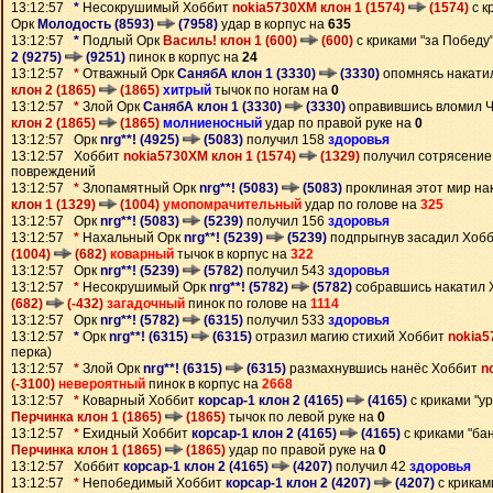
13:12:57
*
Несокрушимый Хоббит
nokia5730XM клон 1 (1574)
(1574)
с к
Орк
Молодость (8593)
(7958)
удар в корпус на
635
13:12:57
*
Подлый Орк
Василь! клон 1 (600)
(600)
с криками "за Победу
2 (9275)
(9251)
пинок в корпус на
24
13:12:57
*
Отважный Орк
СанябА клон 1 (3330)
(3330)
опомнясь накати
клон 2 (1865)
(1865)
хитрый
тычок по ногам на
0
13:12:57
*
Злой Орк
СанябА клон 1 (3330)
(3330)
оправившись вломил 
клон 2 (1865)
(1865)
молниеносный
удар по правой руке на
0
13:12:57 Орк
nrg**! (4925)
(5083)
получил 158
здоровья
13:12:57 Хоббит
nokia5730XM клон 1 (1574)
(1329)
получил сотрясение 
повреждений
13:12:57
*
Злопамятный Орк
nrg**! (5083)
(5083)
проклиная этот мир на
клон 1 (1329)
(1004)
умопомрачительный
удар по голове на
325
13:12:57 Орк
nrg**! (5083)
(5239)
получил 156
здоровья
13:12:57
*
Нахальный Орк
nrg**! (5239)
(5239)
подпрыгнув засадил Хоб
(1004)
(682)
коварный
тычок в корпус на
322
13:12:57 Орк
nrg**! (5239)
(5782)
получил 543
здоровья
13:12:57
*
Несокрушимый Орк
nrg**! (5782)
(5782)
собравшись накатил
(682)
(-432)
загадочный
пинок по голове на
1114
13:12:57 Орк
nrg**! (5782)
(6315)
получил 533
здоровья
13:12:57
*
Орк
nrg**! (6315)
(6315)
отразил магию стихий Хоббит
nokia5
перка)
13:12:57
*
Злой Орк
nrg**! (6315)
(6315)
размахнувшись нанёс Хоббит
n
(-3100)
невероятный
пинок в корпус на
2668
13:12:57
*
Коварный Хоббит
корсар-1 клон 2 (4165)
(4165)
с криками "у
Перчинка клон 1 (1865)
(1865)
тычок по левой руке на
0
13:12:57
*
Ехидный Хоббит
корсар-1 клон 2 (4165)
(4165)
с криками "ба
Перчинка клон 1 (1865)
(1865)
удар по правой руке на
0
13:12:57 Хоббит
корсар-1 клон 2 (4165)
(4207)
получил 42
здоровья
13:12:57
*
Непобедимый Хоббит
корсар-1 клон 2 (4207)
(4207)
с крикам