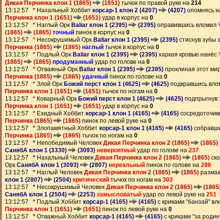
Дикая Перчинка клон 1 (1865)
(1651)
тычок по правой руке на
214
13:12:57
*
Нахальный Хоббит
корсар-1 клон 2 (4207)
(4207)
опомнясь н
Перчинка клон 1 (1651)
(1651)
удар в корпус на
0
13:12:57
*
Наглый Орк
Baliar клон 1 (2395)
(2395)
оправившись вломил 
(1865)
(1865)
точный
пинок в корпус на
0
13:12:57
*
Несокрушимый Орк
Baliar клон 1 (2395)
(2395)
стиснув зубы 
Перчинка (1865)
(1865)
наглый
тычок в корпус на
0
13:12:57
*
Подлый Орк
Baliar клон 1 (2395)
(2395)
харкая кровью нанёс
(1865)
(1865)
продуманный
удар по голове на
0
13:12:57
*
Отважный Орк
Baliar клон 1 (2395)
(2395)
проклиная этот ми
Перчинка (1865)
(1865)
удачный
пинок по голове на
0
13:12:57
*
Злой Орк
Божий перст клон 1 (4625)
(4625)
подкравшись вло
Перчинка клон 1 (1651)
(1651)
тычок по ногам на
0
13:12:57
*
Коварный Орк
Божий перст клон 1 (4625)
(4625)
подпрыгнув 
Перчинка клон 1 (1651)
(1651)
удар в корпус на
0
13:12:57
*
Ехидный Хоббит
корсар-1 клон 1 (4165)
(4165)
сосредоточив
Перчинка (1865)
(1865)
пинок по левой руке на
0
13:12:57
*
Злопамятный Хоббит
корсар-1 клон 1 (4165)
(4165)
собравши
Перчинка (1865)
(1865)
тычок по ногам на
0
13:12:57
*
Непобедимый Человек
Дикая Перчинка клон 2 (1865)
(1865)
СанябА клон 1 (3330)
(3093)
невероятный
удар по голове на
237
13:12:57
*
Нахальный Человек
Дикая Перчинка клон 2 (1865)
(1865)
ско
Орк
СанябА клон 1 (3093)
(2807)
нереальный
пинок по голове на
286
13:12:57
*
Наглый Человек
Дикая Перчинка клон 2 (1865)
(1865)
размах
клон 1 (2807)
(2504)
критический
тычок по ногам на
303
13:12:57
*
Несокрушимый Человек
Дикая Перчинка клон 2 (1865)
(1865
СанябА клон 1 (2504)
(2253)
замысловатый
удар по левой руке на
251
13:12:57
*
Подлый Хоббит
корсар-1 (4165)
(4165)
с криками "банзай" в
Перчинка клон 1 (1651)
(1651)
пинок по левой руке на
0
13:12:57
*
Отважный Хоббит
корсар-1 (4165)
(4165)
с криками "за роди