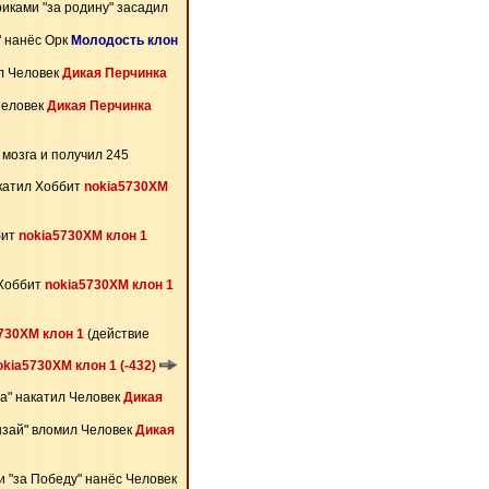
риками "за родину" засадил
" нанёс Орк
Молодость клон
л Человек
Дикая Перчинка
Человек
Дикая Перчинка
мозга и получил 245
катил Хоббит
nokia5730XM
бит
nokia5730XM клон 1
 Хоббит
nokia5730XM клон 1
730XM клон 1
(действие
okia5730XM клон 1 (-432)
ра" накатил Человек
Дикая
нзай" вломил Человек
Дикая
и "за Победу" нанёс Человек