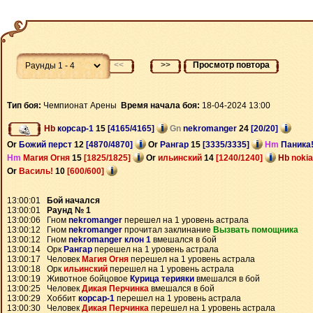
<<
>>
Просмотр повтора
Тип боя:
Чемпионат Арены
Время начала боя:
18-04-2024 13:00
Hb
корсар-1
15
[4165/4165]
Gn
nekromanger
24
[20/20]
Or
Божий перст
12
[4870/4870]
Or
Рангар
15
[3335/3335]
Hm
Паника
Hm
Магия Огня
15
[1825/1825]
Or
ильинский
14
[1240/1240]
Hb
noki
Or
Василь!
10
[600/600]
13:00:01
Бой начался
13:00:01
Раунд № 1
13:00:06 Гном
nekromanger
перешел на 1 уровень астрала
13:00:12 Гном
nekromanger
прочитал заклинание
Вызвать помощника
13:00:12 Гном
nekromanger клон 1
вмешался в бой
13:00:14 Орк
Рангар
перешел на 1 уровень астрала
13:00:17 Человек
Магия Огня
перешел на 1 уровень астрала
13:00:18 Орк
ильинский
перешел на 1 уровень астрала
13:00:19 Животное бойцовое
Курица терияки
вмешался в бой
13:00:25 Человек
Дикая Перчинка
вмешался в бой
13:00:29 Хоббит
корсар-1
перешел на 1 уровень астрала
13:00:30 Человек
Дикая Перчинка
перешел на 1 уровень астрала