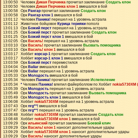
13:00:50 Человек
Дикая Перчинка
прочитал заклинание
Создать клон
13:00:50 Человек
Дикая Перчинка клон 1
вмешался в бой
13:00:58 Орк
Рангар
прочитал заклинание
Создать клон
13:00:58 Орк
Рангар клон 1
вмешался в бой
13:01:12 Человек
Паника!
перешел на 1 уровень астрала
13:01:12 Животное бойцовое
Курица терияки
пополз
13:01:13 Орк
Божий перст
перешел на 1 уровень астрала
13:01:25 Орк
Божий перст
прочитал заклинание
Создать клон
13:01:25 Орк
Божий перст клон 1
вмешался в бой
13:02:05 Орк
Василь!
перешел на 1 уровень астрала
13:03:10 Орк
Василь!
прочитал заклинание
Вызвать помощника
13:03:10 Орк
Василь! клон 1
вмешался в бой
13:03:17 Хоббит
корсар-1
прочитал заклинание
Создать клон
13:03:17 Хоббит
корсар-1 клон 1
вмешался в бой
13:03:59 Орк
Божий перст
переместился
13:04:04 Орк
Baliar
вмешался в бой
13:04:09 Орк
Baliar
перешел на 1 уровень астрала
13:05:33 Орк
Молодость
вмешался в бой
13:05:34 Человек
Паника!
прочитал заклинание
Испепеление
13:05:34
*
Человек
Паника!
влепил файерболлом по Хоббит
nokia5730XM 
13:05:39 Орк
Молодость
перешел на 1 уровень астрала
13:05:49 Орк
Молодость
прочитал заклинание
Вызвать помощника
13:05:49 Орк
Молодость клон 1
вмешался в бой
13:06:08 Хоббит
nokia5730XM
перешел на 1 уровень астрала
13:07:43 Орк
nrg**!
вмешался в бой
13:07:47 Орк
nrg**!
перешел на 1 уровень астрала
13:08:48 Хоббит
nokia5730XM
прочитал заклинание
Создать клон
13:08:48 Хоббит
nokia5730XM клон 1
вмешался в бой
13:09:29 Орк
ильинский
прочитал заклинание
Боевой клич
13:09:29 Орк
Василь! клон 1
наносит дополнительные удары
13:09:29 Хоббит
nokia5730XM клон 1
наносит дополнительные удары
13:09:29 Орк
Василь!
наносит дополнительные удары