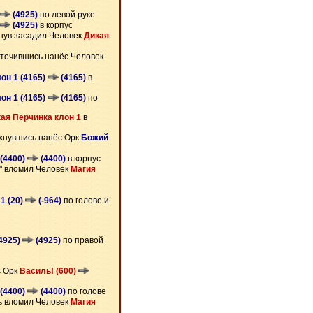
(4925)
по левой руке
(4925)
в корпус
нув засадил Человек
Дикая
точившись нанёс Человек
лон 1 (4165)
(4165)
в
лон 1 (4165)
(4165)
по
ая Перчинка клон 1
в
хнувшись нанёс Орк
Божий
 (4400)
(4400)
в корпус
й" вломил Человек
Магия
1 (20)
(-964)
по голове и
(4925)
(4925)
по правой
с Орк
Василь! (600)
 (4400)
(4400)
по голове
 вломил Человек
Магия