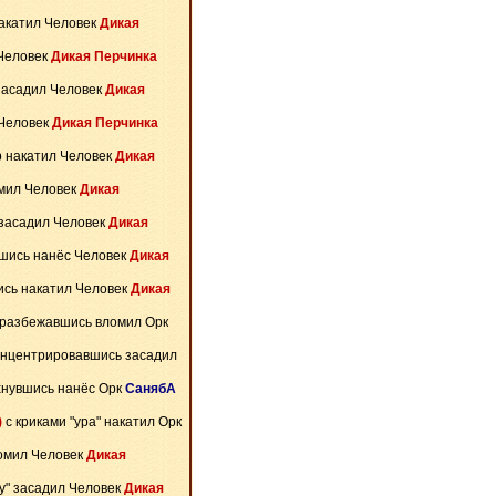
акатил Человек
Дикая
Человек
Дикая Перчинка
засадил Человек
Дикая
 Человек
Дикая Перчинка
р накатил Человек
Дикая
мил Человек
Дикая
засадил Человек
Дикая
шись нанёс Человек
Дикая
сь накатил Человек
Дикая
разбежавшись вломил Орк
нцентрировавшись засадил
нувшись нанёс Орк
СанябА
)
с криками "ура" накатил Орк
ломил Человек
Дикая
ну" засадил Человек
Дикая