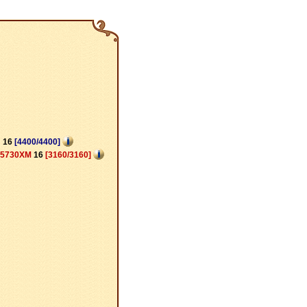
!
16
[4400/4400]
a5730XM
16
[3160/3160]