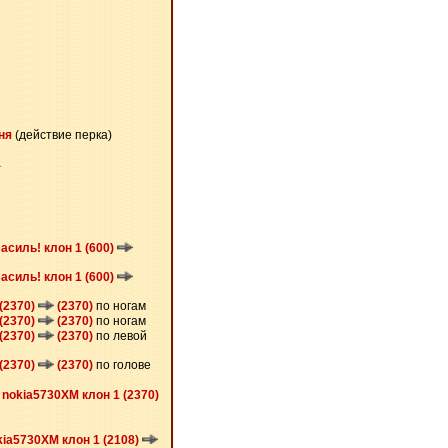
ня
(действие перка)
а
асиль! клон 1 (600)
асиль! клон 1 (600)
(2370)
(2370)
по ногам
(2370)
(2370)
по ногам
(2370)
(2370)
по левой
(2370)
(2370)
по голове
т
nokia5730XM клон 1 (2370)
kia5730XM клон 1 (2108)