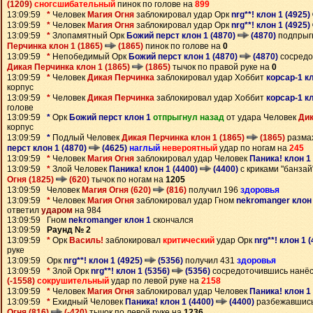
(1209)
сногсшибательный
пинок по голове на
899
13:09:59
*
Человек
Магия Огня
заблокировал удар Орк
nrg**! клон 1 (4925)
13:09:59
*
Человек
Магия Огня
заблокировал удар Орк
nrg**! клон 1 (4925)
13:09:59
*
Злопамятный Орк
Божий перст клон 1 (4870)
(4870)
подпрыг
Перчинка клон 1 (1865)
(1865)
пинок по голове на
0
13:09:59
*
Непобедимый Орк
Божий перст клон 1 (4870)
(4870)
сосредо
Дикая Перчинка клон 1 (1865)
(1865)
тычок по правой руке на
0
13:09:59
*
Человек
Дикая Перчинка
заблокировал удар Хоббит
корсар-1 к
корпус
13:09:59
*
Человек
Дикая Перчинка
заблокировал удар Хоббит
корсар-1 к
голове
13:09:59
*
Орк
Божий перст клон 1
отпрыгнул назад
от удара Человек
Дик
корпус
13:09:59
*
Подлый Человек
Дикая Перчинка клон 1 (1865)
(1865)
разма
перст клон 1 (4870)
(4625)
наглый
невероятный
удар по ногам на
245
13:09:59
*
Человек
Магия Огня
заблокировал удар Человек
Паника! клон 1
13:09:59
*
Злой Человек
Паника! клон 1 (4400)
(4400)
с криками "банза
Огня (1825)
(620)
тычок по ногам на
1205
13:09:59 Человек
Магия Огня (620)
(816)
получил 196
здоровья
13:09:59
*
Человек
Магия Огня
заблокировал удар Гном
nekromanger клон 
ответил
ударом
на 984
13:09:59 Гном
nekromanger клон 1
скончался
13:09:59
Раунд № 2
13:09:59
*
Орк
Василь!
заблокировал
критический
удар Орк
nrg**! клон 1 
руке
13:09:59 Орк
nrg**! клон 1 (4925)
(5356)
получил 431
здоровья
13:09:59
*
Злой Орк
nrg**! клон 1 (5356)
(5356)
сосредоточившись нанё
(-1558)
сокрушительный
удар по левой руке на
2158
13:09:59
*
Человек
Магия Огня
заблокировал удар Человек
Паника! клон 1
13:09:59
*
Ехидный Человек
Паника! клон 1 (4400)
(4400)
разбежавшись
Огня (816)
(-420)
тычок по левой руке на
1236