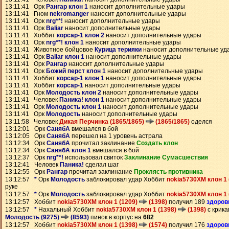
13:11:41 Орк
Рангар клон 1
наносит дополнительные удары
13:11:41 Гном
nekromanger
наносит дополнительные удары
13:11:41 Орк
nrg**!
наносит дополнительные удары
13:11:41 Орк
Baliar
наносит дополнительные удары
13:11:41 Хоббит
корсар-1 клон 2
наносит дополнительные удары
13:11:41 Орк
nrg**! клон 1
наносит дополнительные удары
13:11:41 Животное бойцовое
Курица терияки
наносит дополнительные уд
13:11:41 Орк
Baliar клон 1
наносит дополнительные удары
13:11:41 Орк
Рангар
наносит дополнительные удары
13:11:41 Орк
Божий перст клон 1
наносит дополнительные удары
13:11:41 Хоббит
корсар-1 клон 1
наносит дополнительные удары
13:11:41 Хоббит
корсар-1
наносит дополнительные удары
13:11:41 Орк
Молодость клон 2
наносит дополнительные удары
13:11:41 Человек
Паника! клон 1
наносит дополнительные удары
13:11:41 Орк
Молодость клон 1
наносит дополнительные удары
13:11:41 Орк
Молодость
наносит дополнительные удары
13:11:58 Человек
Дикая Перчинка (1865/1865)
(1865/1865)
оделся
13:12:01 Орк
СанябА
вмешался в бой
13:12:05 Орк
СанябА
перешел на 1 уровень астрала
13:12:34 Орк
СанябА
прочитал заклинание
Создать клон
13:12:34 Орк
СанябА клон 1
вмешался в бой
13:12:37 Орк
nrg**!
использовал свиток
Заклинание Сумаcшествия
13:12:41 Человек
Паника!
сделал шаг
13:12:55 Орк
Рангар
прочитал заклинание
Проклясть противника
13:12:57
*
Орк
Молодость
заблокировал удар Хоббит
nokia5730XM клон 1 
руке
13:12:57
*
Орк
Молодость
заблокировал удар Хоббит
nokia5730XM клон 1 
13:12:57 Хоббит
nokia5730XM клон 1 (1209)
(1398)
получил 189
здоров
13:12:57
*
Нахальный Хоббит
nokia5730XM клон 1 (1398)
(1398)
с крика
Молодость (9275)
(8593)
пинок в корпус на
682
13:12:57 Хоббит
nokia5730XM клон 1 (1398)
(1574)
получил 176
здоров