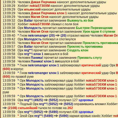
13:09:29 Человек
Дикая Перчинка
наносит дополнительные удары
13:09:29 Хоббит
nokia5730XM
наносит дополнительные удары
13:09:29 Орк
ильинский
наносит дополнительные удары
13:09:29 Человек
Дикая Перчинка клон 1
наносит дополнительные удары
13:09:29 Человек
Магия Огня
наносит дополнительные удары
13:09:32 Орк
Baliar
прочитал заклинание
Выкинуть из боя
13:09:32 Хоббит
nokia5730XM
сбежал с поля боя
13:09:38 Орк
Молодость
прочитал заклинание
Быстрое Перемещение
13:09:40 Человек
Магия Огня
прочитал заклинание
Урон ядом 4 ступени
13:09:40
*
Гном
nekromanger (20)
(20)
отразил магию Человек
Магия Ог
13:09:42 Орк
Молодость
побежал и споткнулся
13:09:55 Человек
Магия Огня
прочитал заклинание
Проклясть противник
13:09:57 Орк
Baliar
прочитал заклинание
Проклясть противника
13:09:58 Орк
nrg**!
прочитал заклинание
Создать клон
13:09:58 Орк
nrg**! клон 1
вмешался в бой
13:09:58 Человек
Паника!
прочитал заклинание
Призвать слугу
13:09:58 Человек
Паника! клон 1
вмешался в бой
13:09:59
*
Гном
nekromanger клон 1
заблокировал
критический
удар Орк
В
(600)
в корпус
13:09:59
*
Гном
nekromanger клон 1
заблокировал
критический
удар Орк
В
(600)
по правой руке
13:09:59
*
Орк
Молодость
заблокировал удар Хоббит
nokia5730XM клон 1 
13:09:59
*
Орк
Молодость
заблокировал удар Хоббит
nokia5730XM клон 1 
13:09:59
*
Орк
Молодость
заблокировал удар Хоббит
nokia5730XM клон 1 
руке
13:09:59
*
Орк
Молодость
заблокировал удар Хоббит
nokia5730XM клон 1 
13:09:59 Орк
nrg**! (4925)
(5052)
получил 127
здоровья
13:09:59
*
Подлый Орк
nrg**! (5052)
(5052)
оправившись вломил Хобби
(2108)
сильнейший
тычок по голове на
262
13:09:59 Орк
nrg**! (5052)
(5490)
получил 438
здоровья
13:09:59
*
Злой Орк
nrg**! (5490)
(5490)
харкая кровью нанёс Хоббит
no