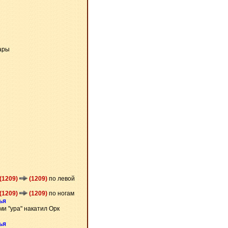
ары
(1209)
(1209)
по левой
(1209)
(1209)
по ногам
ья
ми "ура" накатил Орк
ья