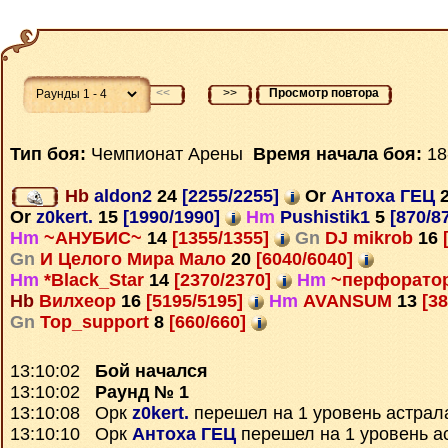
<<
>>
Просмотр повтора
Тип боя:
Чемпионат Арены
Время начала боя:
18
Hb
aldon2
24
[2255/2255]
Or
Антоха ГЕЦ
Or
z0kert.
15
[1990/1990]
Hm
Pushistik1
5
[870/8
Hm
~АНУБИС~
14
[1355/1355]
Gn
DJ mikrob
16
[
Gn
И Целого Мира Мало
20
[6040/6040]
Hm
*Black_Star
14
[2370/2370]
Hm
~перфорато
Hb
Вилхеор
16
[5195/5195]
Hm
AVANSUM
13
[38
Gn
Top_support
8
[660/660]
13:10:02
Бой начался
13:10:02
Раунд № 1
13:10:08 Орк
z0kert.
перешел на 1 уровень астрал
13:10:10 Орк
Антоха ГЕЦ
перешел на 1 уровень а