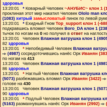
здоровья
13:20:01
*
Коварный Человек
~АНУБИС~ клон 1 (
проклиная этот мир накатил Человек
Ololo man кло
(1083)
хитрый
замысловатый
пинок по левой рук
13:20:01
*
Ехидный Гном
Top_support клон 1 (-68
подкравшись вломил Человек
Boro_DA клон 1 (23
тычок по ногам на
0
но получил в
ответ
на наглост
13:20:01 Человек
Влажная ватрушка клон 1 (490
82
здоровья
13:20:01
*
Непобедимый Человек
Влажная ватруш
(4987)
сосредоточившись нанёс Орк
Иванян (38
по ногам на
413
13:20:01 Человек
Влажная ватрушка клон 1 (498
86
здоровья
13:20:01
*
Наглый Человек
Влажная ватрушка кло
(5073)
разбежавшись вломил Орк
Иванян (3422)
голове на
430
13:20:01 Человек
Влажная ватрушка клон 1 (507
90
здоровья
13:20:01
*
Подлый Человек
Влажная ватрушка кл
(5163)
размахнувшись нанёс Орк
Иванян (2992)
(