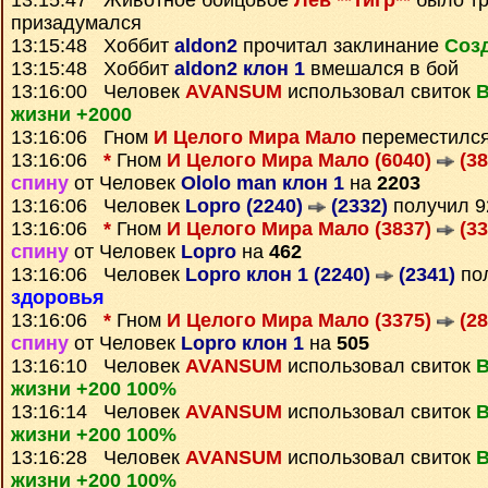
13:15:47 Животное бойцовое
Лев **Тигр**
было тр
призадумался
13:15:48 Хоббит
aldon2
прочитал заклинание
Соз
13:15:48 Хоббит
aldon2 клон 1
вмешался в бой
13:16:00 Человек
AVANSUM
использовал свиток
В
жизни +2000
13:16:06 Гном
И Целого Мира Мало
переместилс
13:16:06
*
Гном
И Целого Мира Мало (6040)
(38
спину
от Человек
Ololo man клон 1
на
2203
13:16:06 Человек
Lopro (2240)
(2332)
получил 
13:16:06
*
Гном
И Целого Мира Мало (3837)
(33
спину
от Человек
Lopro
на
462
13:16:06 Человек
Lopro клон 1 (2240)
(2341)
пол
здоровья
13:16:06
*
Гном
И Целого Мира Мало (3375)
(28
спину
от Человек
Lopro клон 1
на
505
13:16:10 Человек
AVANSUM
использовал свиток
В
жизни +200 100%
13:16:14 Человек
AVANSUM
использовал свиток
В
жизни +200 100%
13:16:28 Человек
AVANSUM
использовал свиток
В
жизни +200 100%