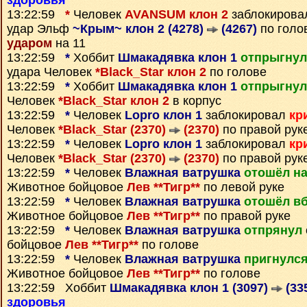
здоровья
13:22:59
*
Человек
AVANSUM клон 2
заблокиров
удар Эльф
~Крым~ клон 2 (4278)
(4267)
по голо
ударом
на 11
13:22:59
*
Хоббит
Шмакадявка клон 1
отпрыгнул
удара Человек
*Black_Star клон 2
по голове
13:22:59
*
Хоббит
Шмакадявка клон 1
отпрыгнул
Человек
*Black_Star клон 2
в корпус
13:22:59
*
Человек
Lopro клон 1
заблокировал
кр
Человек
*Black_Star (2370)
(2370)
по правой рук
13:22:59
*
Человек
Lopro клон 1
заблокировал
кр
Человек
*Black_Star (2370)
(2370)
по правой рук
13:22:59
*
Человек
Влажная ватрушка
отошёл н
Животное бойцовое
Лев **Тигр**
по левой руке
13:22:59
*
Человек
Влажная ватрушка
отошёл в
Животное бойцовое
Лев **Тигр**
по правой руке
13:22:59
*
Человек
Влажная ватрушка
отпрянул
бойцовое
Лев **Тигр**
по голове
13:22:59
*
Человек
Влажная ватрушка
пригнулс
Животное бойцовое
Лев **Тигр**
по голове
13:22:59 Хоббит
Шмакадявка клон 1 (3097)
(33
здоровья