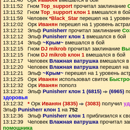
13:11:40 Орк
Иванян
вмешался в бой
13:11:52 Гном
Top_support
прочитал заклинание
13:11:52 Гном
Top_support клон 1
вмешался в бо
13:11:59 Человек
*Black_Star
перешел на 1 урове
13:12:02 Орк
Иванян
перешел на 1 уровень астра
13:12:12 Эльф
Punisherr
прочитал заклинание
Со
13:12:12 Эльф
Punisherr клон 1
вмешался в бой
13:12:14 Эльф
~Крым~
вмешался в бой
13:12:15 Гном
DJ mikrob
прочитал заклинание
Вы
13:12:15 Гном
DJ mikrob клон 1
вмешался в бой
13:12:17 Человек
Влажная ватрушка
вмешался в
13:12:20 Человек
Влажная ватрушка
перешел на 
13:12:21 Эльф
~Крым~
перешел на 1 уровень аст
13:12:25 Орк
Иванян
использовал свиток
Быстро
13:12:32 Орк
Иванян
пополз
13:12:32 Эльф
Punisherr клон 1 (6815)
(6965)
по
здоровья
13:12:32
*
Орк
Иванян (3835)
(3083)
получил
уд
Эльф
Punisherr клон 1
на
752
13:12:36 Эльф
Punisherr клон 1
приблизился к св
13:12:39 Человек
Влажная ватрушка
прочитал з
помощника