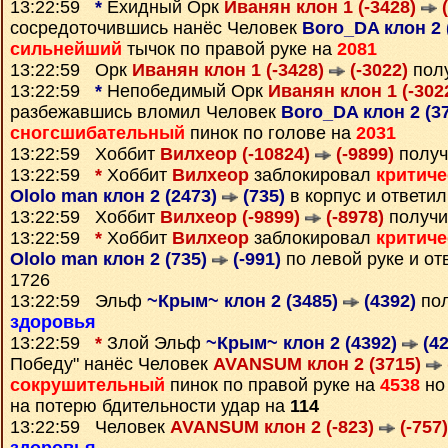
13:22:59
*
Ехидный Орк
Иванян клон 1 (-3428)
(
сосредоточившись нанёс Человек
Boro_DA клон 2 
сильнейший
тычок по правой руке на
2081
13:22:59 Орк
Иванян клон 1 (-3428)
(-3022)
пол
13:22:59
*
Непобедимый Орк
Иванян клон 1 (-302
разбежавшись вломил Человек
Boro_DA клон 2 (3
сногсшибательный
пинок по голове на
2031
13:22:59 Хоббит
Вилхеор (-10824)
(-9899)
получ
13:22:59
*
Хоббит
Вилхеор
заблокировал
критиче
Ololo man клон 2 (2473)
(735)
в корпус и ответи
13:22:59 Хоббит
Вилхеор (-9899)
(-8978)
получи
13:22:59
*
Хоббит
Вилхеор
заблокировал
критиче
Ololo man клон 2 (735)
(-991)
по левой руке и о
1726
13:22:59 Эльф
~Крым~ клон 2 (3485)
(4392)
пол
здоровья
13:22:59
*
Злой Эльф
~Крым~ клон 2 (4392)
(42
Победу" нанёс Человек
AVANSUM клон 2 (3715)
сокрушительный
пинок по правой руке на
4538
но
на потерю бдительности удар на
114
13:22:59 Человек
AVANSUM клон 2 (-823)
(-757)