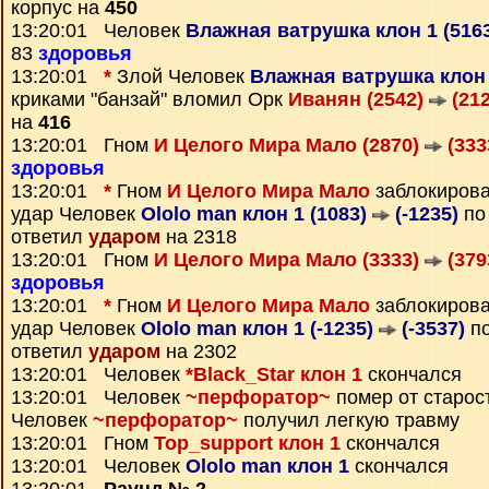
корпус на
450
13:20:01 Человек
Влажная ватрушка клон 1 (516
83
здоровья
13:20:01
*
Злой Человек
Влажная ватрушка клон 
криками "банзай" вломил Орк
Иванян (2542)
(212
на
416
13:20:01 Гном
И Целого Мира Мало (2870)
(333
здоровья
13:20:01
*
Гном
И Целого Мира Мало
заблокиров
удар Человек
Ololo man клон 1 (1083)
(-1235)
по 
ответил
ударом
на 2318
13:20:01 Гном
И Целого Мира Мало (3333)
(379
здоровья
13:20:01
*
Гном
И Целого Мира Мало
заблокиров
удар Человек
Ololo man клон 1 (-1235)
(-3537)
по
ответил
ударом
на 2302
13:20:01 Человек
*Black_Star клон 1
скончался
13:20:01 Человек
~перфоратор~
помер от старос
Человек
~перфоратор~
получил легкую травму
13:20:01 Гном
Top_support клон 1
скончался
13:20:01 Человек
Ololo man клон 1
скончался