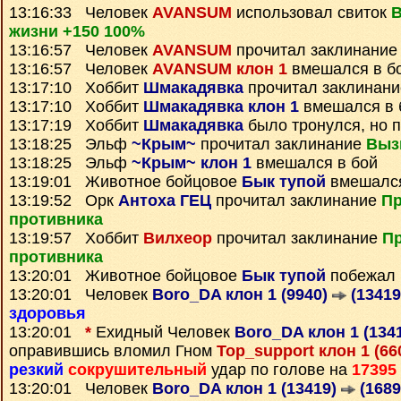
13:16:33 Человек
AVANSUM
использовал свиток
В
жизни +150 100%
13:16:57 Человек
AVANSUM
прочитал заклинани
13:16:57 Человек
AVANSUM клон 1
вмешался в б
13:17:10 Хоббит
Шмакадявка
прочитал заклинан
13:17:10 Хоббит
Шмакадявка клон 1
вмешался в 
13:17:19 Хоббит
Шмакадявка
было тронулся, но 
13:18:25 Эльф
~Крым~
прочитал заклинание
Выз
13:18:25 Эльф
~Крым~ клон 1
вмешался в бой
13:19:01 Животное бойцовое
Бык тупой
вмешался
13:19:52 Орк
Антоха ГЕЦ
прочитал заклинание
Пр
противника
13:19:57 Хоббит
Вилхеор
прочитал заклинание
П
противника
13:20:01 Животное бойцовое
Бык тупой
побежал 
13:20:01 Человек
Boro_DA клон 1 (9940)
(13419
здоровья
13:20:01
*
Ехидный Человек
Boro_DA клон 1 (134
оправившись вломил Гном
Top_support клон 1 (66
резкий
сокрушительный
удар по голове на
17395
13:20:01 Человек
Boro_DA клон 1 (13419)
(1689