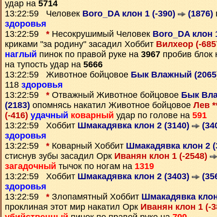
удар на
5714
13:22:59 Человек
Boro_DA клон 1 (-390)
(1876)
здоровья
13:22:59
*
Несокрушимый Человек
Boro_DA клон 
криками "за родину" засадил Хоббит
Вилхеор (-685
наглый
пинок по правой руке на
3967
пробив блок 
на тупость удар на
5666
13:22:59 Животное бойцовое
Бык Влажный (2065
118
здоровья
13:22:59
*
Отважный Животное бойцовое
Бык Вла
(2183)
опомнясь накатил Животное бойцовое
Лев *
(-416)
удачный
коварный
удар по голове на
591
13:22:59 Хоббит
Шмакадявка клон 2 (3140)
(34
здоровья
13:22:59
*
Коварный Хоббит
Шмакадявка клон 2 (
стиснув зубы засадил Орк
Иванян клон 1 (-2548)
загадочный
тычок по ногам на
1319
13:22:59 Хоббит
Шмакадявка клон 2 (3403)
(35
здоровья
13:22:59
*
Злопамятный Хоббит
Шмакадявка клон
проклиная этот мир накатил Орк
Иванян клон 1 (-