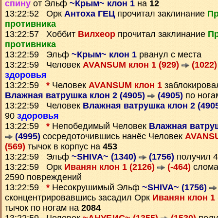
спину
от Эльф
~Крым~ клон 1
на
12
13:22:52 Орк
Антоха ГЕЦ
прочитал заклинание
Пр
противника
13:22:57 Хоббит
Вилхеор
прочитал заклинание
П
противника
13:22:59 Эльф
~Крым~ клон 1
рванул с места
13:22:59 Человек
AVANSUM клон 1 (929)
(1022)
здоровья
13:22:59
*
Человек
AVANSUM клон 1
заблокирова
Влажная ватрушка клон 2 (4905)
(4905)
по нога
13:22:59 Человек
Влажная ватрушка клон 2 (490
90
здоровья
13:22:59
*
Непобедимый Человек
Влажная ватруш
(4995)
сосредоточившись нанёс Человек
AVANSU
(569)
тычок в корпус на
453
13:22:59 Эльф
~SHIVA~ (1340)
(1756)
получил 
13:22:59 Орк
Иванян клон 1 (2126)
(-464)
слома
2590 повреждений
13:22:59
*
Несокрушимый Эльф
~SHIVA~ (1756)
сконцентрировавшись засадил Орк
Иванян клон 1 
тычок по ногам на
2084