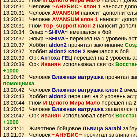
13:20:31 Гном
И Целого Мира Мало
наносит допо
13:20:31 Человек
~АНУБИС~ клон 1
наносит доп
13:20:31 Человек
AVANSUM
наносит дополнитель
13:20:31 Человек
AVANSUM клон 1
наносит допо
13:20:31 Гном
Top_support клон 2
наносит допол
13:20:34 Эльф
~SHIVA~
вмешался в бой
13:20:37 Эльф
~SHIVA~
перешел на 1 уровень ас
13:20:37 Хоббит
aldon2
прочитал заклинание
Соз
13:20:37 Хоббит
aldon2 клон 2
вмешался в бой
13:20:39 Орк
Антоха ГЕЦ
перешел на 2 уровень а
13:20:39 Орк
Иванян
использовал свиток
Восста
+1000
13:20:42 Человек
Влажная ватрушка
прочитал з
помощника
13:20:42 Человек
Влажная ватрушка клон 2
вмеш
13:20:43 Хоббит
aldon2
перешел на 2 уровень аст
13:20:44 Гном
И Целого Мира Мало
перешел на 2
13:20:46 Человек
Влажная ватрушка
зашатался 
13:20:47 Орк
Иванян
использовал свиток
Восста
+1000
13:21:01 Животное бойцовое
Львица Sarabi
заблу
13:21:07 Человек
~АНУБИС~
прочитал заклинани