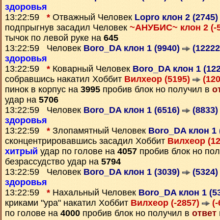
здоровья
13:22:59
*
Отважный Человек
Lopro клон 2 (2745
подпрыгнув засадил Человек
~АНУБИС~ клон 2 (-
тычок по левой руке на
645
13:22:59 Человек
Boro_DA клон 1 (9940)
(12222
здоровья
13:22:59
*
Коварный Человек
Boro_DA клон 1 (12
собравшись накатил Хоббит
Вилхеор (5195)
(120
пинок в корпус на
3995
пробив блок но получил в
о
удар на
5706
13:22:59 Человек
Boro_DA клон 1 (6516)
(8833)
здоровья
13:22:59
*
Злопамятный Человек
Boro_DA клон 1 
сконцентрировавшись засадил Хоббит
Вилхеор (1
хитрый
удар по голове на
4057
пробив блок но по
безрассудство удар на
5794
13:22:59 Человек
Boro_DA клон 1 (3039)
(5324)
здоровья
13:22:59
*
Нахальный Человек
Boro_DA клон 1 (5
криками "ура" накатил Хоббит
Вилхеор (-2857)
(-
по голове на
4000
пробив блок но получил в
ответ