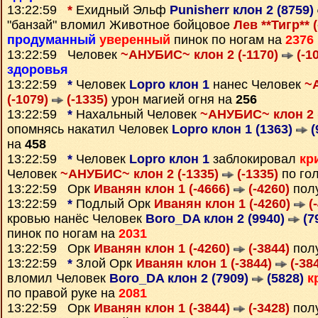
13:22:59
*
Ехидный Эльф
Punisherr клон 2 (8759)
"банзай" вломил Животное бойцовое
Лев **Тигр** 
продуманный
уверенный
пинок по ногам на
2376
13:22:59 Человек
~АНУБИС~ клон 2 (-1170)
(-1
здоровья
13:22:59
*
Человек
Lopro клон 1
нанес Человек
~
(-1079)
(-1335)
урон магией огня на
256
13:22:59
*
Нахальный Человек
~АНУБИС~ клон 2 
опомнясь накатил Человек
Lopro клон 1 (1363)
(
на
458
13:22:59
*
Человек
Lopro клон 1
заблокировал
кр
Человек
~АНУБИС~ клон 2 (-1335)
(-1335)
по го
13:22:59 Орк
Иванян клон 1 (-4666)
(-4260)
пол
13:22:59
*
Подлый Орк
Иванян клон 1 (-4260)
(-
кровью нанёс Человек
Boro_DA клон 2 (9940)
(7
пинок по ногам на
2031
13:22:59 Орк
Иванян клон 1 (-4260)
(-3844)
пол
13:22:59
*
Злой Орк
Иванян клон 1 (-3844)
(-38
вломил Человек
Boro_DA клон 2 (7909)
(5828)
к
по правой руке на
2081
13:22:59 Орк
Иванян клон 1 (-3844)
(-3428)
пол