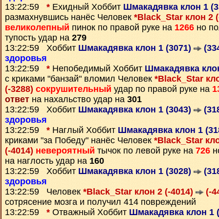
13:22:59
*
Ехидный Хоббит
Шмакадявка клон 1 (
размахнувшись нанёс Человек
*Black_Star клон 2 
великолепный
пинок по правой руке на
1266
но по
тупость удар на
279
13:22:59 Хоббит
Шмакадявка клон 1 (3071)
(33
здоровья
13:22:59
*
Непобедимый Хоббит
Шмакадявка клон
с криками "банзай" вломил Человек
*Black_Star кл
(-3288)
сокрушительный
удар по правой руке на
1
ответ
на нахальство удар на
301
13:22:59 Хоббит
Шмакадявка клон 1 (3043)
(31
здоровья
13:22:59
*
Наглый Хоббит
Шмакадявка клон 1 (31
криками "за Победу" нанёс Человек
*Black_Star кло
(-4014)
невероятный
тычок по левой руке на
726
н
на наглость удар на
160
13:22:59 Хоббит
Шмакадявка клон 1 (3028)
(31
здоровья
13:22:59 Человек
*Black_Star клон 2 (-4014)
(-4
сотрясение мозга и получил 414 повреждений
13:22:59
*
Отважный Хоббит
Шмакадявка клон 1 