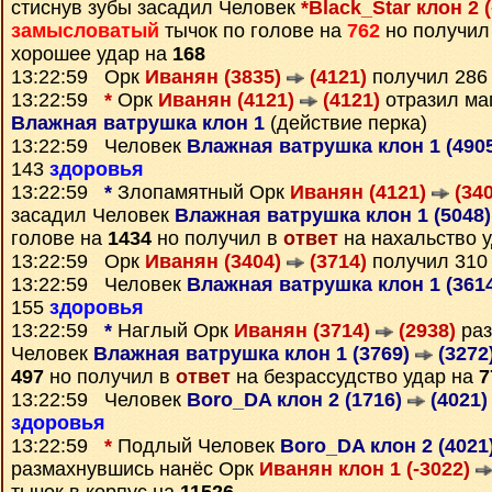
стиснув зубы засадил Человек
*Black_Star клон 2 
замысловатый
тычок по голове на
762
но получил
хорошее удар на
168
13:22:59 Орк
Иванян (3835)
(4121)
получил 28
13:22:59
*
Орк
Иванян (4121)
(4121)
отразил ма
Влажная ватрушка клон 1
(действие перка)
13:22:59 Человек
Влажная ватрушка клон 1 (490
143
здоровья
13:22:59
*
Злопамятный Орк
Иванян (4121)
(340
засадил Человек
Влажная ватрушка клон 1 (5048
голове на
1434
но получил в
ответ
на нахальство 
13:22:59 Орк
Иванян (3404)
(3714)
получил 31
13:22:59 Человек
Влажная ватрушка клон 1 (361
155
здоровья
13:22:59
*
Наглый Орк
Иванян (3714)
(2938)
раз
Человек
Влажная ватрушка клон 1 (3769)
(3272
497
но получил в
ответ
на безрассудство удар на
7
13:22:59 Человек
Boro_DA клон 2 (1716)
(4021)
здоровья
13:22:59
*
Подлый Человек
Boro_DA клон 2 (4021
размахнувшись нанёс Орк
Иванян клон 1 (-3022)