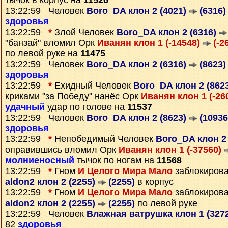
тычок в корпус на
11526
13:22:59 Человек
Boro_DA клон 2 (4021)
(6316)
здоровья
13:22:59
*
Злой Человек
Boro_DA клон 2 (6316)
"банзай" вломил Орк
Иванян клон 1 (-14548)
(-2
по левой руке на
11475
13:22:59 Человек
Boro_DA клон 2 (6316)
(8623)
здоровья
13:22:59
*
Ехидный Человек
Boro_DA клон 2 (862
криками "за Победу" нанёс Орк
Иванян клон 1 (-26
удачный
удар по голове на
11537
13:22:59 Человек
Boro_DA клон 2 (8623)
(10936
здоровья
13:22:59
*
Непобедимый Человек
Boro_DA клон 2
оправившись вломил Орк
Иванян клон 1 (-37560)
молниеносный
тычок по ногам на
11568
13:22:59
*
Гном
И Целого Мира Мало
заблокирова
aldon2 клон 2 (2255)
(2255)
в корпус
13:22:59
*
Гном
И Целого Мира Мало
заблокирова
aldon2 клон 2 (2255)
(2255)
по левой руке
13:22:59 Человек
Влажная ватрушка клон 1 (327
82
здоровья