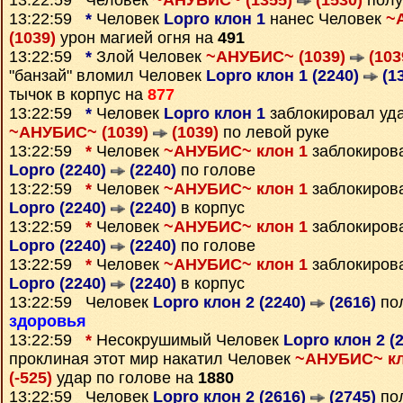
13:22:59 Человек
~АНУБИС~ (1355)
(1530)
полу
13:22:59
*
Человек
Lopro клон 1
нанес Человек
~
(1039)
урон магией огня на
491
13:22:59
*
Злой Человек
~АНУБИС~ (1039)
(103
"банзай" вломил Человек
Lopro клон 1 (2240)
(1
тычок в корпус на
877
13:22:59
*
Человек
Lopro клон 1
заблокировал уд
~АНУБИС~ (1039)
(1039)
по левой руке
13:22:59
*
Человек
~АНУБИС~ клон 1
заблокиров
Lopro (2240)
(2240)
по голове
13:22:59
*
Человек
~АНУБИС~ клон 1
заблокиров
Lopro (2240)
(2240)
в корпус
13:22:59
*
Человек
~АНУБИС~ клон 1
заблокиров
Lopro (2240)
(2240)
по голове
13:22:59
*
Человек
~АНУБИС~ клон 1
заблокиров
Lopro (2240)
(2240)
в корпус
13:22:59 Человек
Lopro клон 2 (2240)
(2616)
пол
здоровья
13:22:59
*
Несокрушимый Человек
Lopro клон 2 (
проклиная этот мир накатил Человек
~АНУБИС~ кл
(-525)
удар по голове на
1880
13:22:59 Человек
Lopro клон 2 (2616)
(2745)
пол