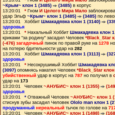
13:20:01
*
Гном
И Целого Мира Мало
заблокирова
~Крым~ клон 1 (3485)
(3485)
в корпус
13:20:01
*
Гном
И Целого Мира Мало
заблокиров
удар Эльф
~Крым~ клон 1 (3485)
(3485)
по лево
13:20:01 Хоббит
Шмакадявка клон 1 (3140)
(33
здоровья
13:20:01
*
Нахальный Хоббит
Шмакадявка клон 1
криками "за родину" засадил Человек
*Black_Star к
(-476)
загадочный
пинок по правой руке на
1278
но
на потерю бдительности удар на
282
13:20:01 Хоббит
Шмакадявка клон 1 (3113)
(32
здоровья
13:20:01
*
Несокрушимый Хоббит
Шмакадявка кло
(3097)
опомнясь накатил Человек
*Black_Star клон
убийственный
удар в корпус на
787
но получил в
удар на
173
13:20:01 Человек
~АНУБИС~ клон 1 (1355)
(149
здоровья
13:20:01
*
Отважный Человек
~АНУБИС~ клон 1 (
стиснув зубы засадил Человек
Ololo man клон 1 (
продуманный
нереальный
тычок по голове на
71
13:20:01 Человек
~АНУБИС~ клон 1 (1498)
(168