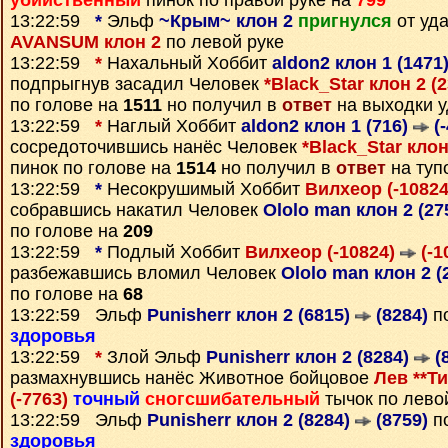
убийственный
пинок по правой руке на
799
13:22:59
*
Эльф
~Крым~ клон 2
пригнулся
от уд
AVANSUM клон 2
по левой руке
13:22:59
*
Нахальный Хоббит
aldon2 клон 1 (1471
подпрыгнув засадил Человек
*Black_Star клон 2 (
по голове на
1511
но получил в
ответ
на выходки 
13:22:59
*
Наглый Хоббит
aldon2 клон 1 (716)
(-
сосредоточившись нанёс Человек
*Black_Star клон
пинок по голове на
1514
но получил в
ответ
на туп
13:22:59
*
Несокрушимый Хоббит
Вилхеор (-1082
собравшись накатил Человек
Ololo man клон 2 (27
по голове на
209
13:22:59
*
Подлый Хоббит
Вилхеор (-10824)
(-1
разбежавшись вломил Человек
Ololo man клон 2 (
по голове на
68
13:22:59 Эльф
Punisherr клон 2 (6815)
(8284)
по
здоровья
13:22:59
*
Злой Эльф
Punisherr клон 2 (8284)
(
размахнувшись нанёс Животное бойцовое
Лев **Ти
(-7763)
точный
сногсшибательный
тычок по лево
13:22:59 Эльф
Punisherr клон 2 (8284)
(8759)
по
здоровья