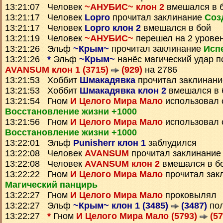
13:21:07 Человек
~АНУБИС~ клон 2
вмешался в 
13:21:17 Человек
Lopro
прочитал заклинание
Соз
13:21:17 Человек
Lopro клон 2
вмешался в бой
13:21:19 Человек
~АНУБИС~
перешел на 2 уровен
13:21:26 Эльф
~Крым~
прочитал заклинание
Исп
13:21:26
*
Эльф
~Крым~
нанёс магический удар п
AVANSUM клон 1 (3715)
(929)
на 2786
13:21:53 Хоббит
Шмакадявка
прочитал заклинан
13:21:53 Хоббит
Шмакадявка клон 2
вмешался в 
13:21:54 Гном
И Целого Мира Мало
использовал 
Восстановление жизни +1000
13:21:56 Гном
И Целого Мира Мало
использовал 
Восстановление жизни +1000
13:22:01 Эльф
Punisherr клон 1
заблудился
13:22:08 Человек
AVANSUM
прочитал заклинани
13:22:08 Человек
AVANSUM клон 2
вмешался в б
13:22:22 Гном
И Целого Мира Мало
прочитал зак
Магический панцирь
13:22:27 Гном
И Целого Мира Мало
проковылял
13:22:27 Эльф
~Крым~ клон 1 (3485)
(3487)
пол
13:22:27
*
Гном
И Целого Мира Мало (5793)
(57