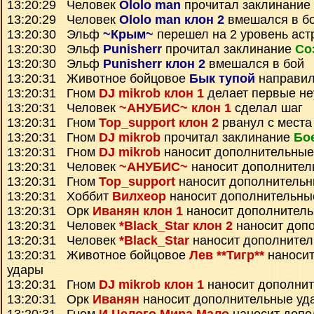
13:20:29 Человек
Ololo man
прочитал заклинание
13:20:29 Человек
Ololo man клон 2
вмешался в б
13:20:30 Эльф
~Крым~
перешел на 2 уровень аст
13:20:30 Эльф
Punisherr
прочитал заклинание
Со
13:20:30 Эльф
Punisherr клон 2
вмешался в бой
13:20:31 Животное бойцовое
Бык тупой
направил
13:20:31 Гном
DJ mikrob клон 1
делает первые не
13:20:31 Человек
~АНУБИС~ клон 1
сделал шаг
13:20:31 Гном
Top_support клон 2
рванул с места
13:20:31 Гном
DJ mikrob
прочитал заклинание
Бо
13:20:31 Гном
DJ mikrob
наносит дополнительные
13:20:31 Человек
~АНУБИС~
наносит дополнител
13:20:31 Гном
Top_support
наносит дополнительн
13:20:31 Хоббит
Вилхеор
наносит дополнительны
13:20:31 Орк
Иванян клон 1
наносит дополнител
13:20:31 Человек
*Black_Star клон 2
наносит доп
13:20:31 Человек
*Black_Star
наносит дополнител
13:20:31 Животное бойцовое
Лев **Тигр**
наносит
удары
13:20:31 Гном
DJ mikrob клон 1
наносит дополни
13:20:31 Орк
Иванян
наносит дополнительные уд