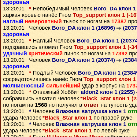
здоровья
13:20:01
*
Непобедимый Человек
Boro_DA клон 1
харкая кровью нанёс Гном
Top_support клон 1 (-1
наглый
невероятный
тычок по ногам на
17387
про
13:20:01 Человек
Boro_DA клон 1 (16896)
(2037
здоровья
13:20:01
*
Наглый Человек
Boro_DA клон 1 (2037
подкравшись вломил Гном
Top_support клон 1 (-3
удачный
критический
пинок по ногам на
17392
про
13:20:01 Человек
Boro_DA клон 1 (20374)
(2384
здоровья
13:20:01
*
Подлый Человек
Boro_DA клон 1 (2384
сосредоточившись нанёс Гном
Top_support клон 1
молниеносный
сильнейший
удар в корпус на
173
13:20:01
*
Отважный Хоббит
aldon2 клон 1 (2255)
собравшись накатил Человек
*Black_Star клон 1 (
по ногам на
1568
но получил в
ответ
на тупость уд
13:20:01
*
Человек
Влажная ватрушка клон 1
от
удара Человек
*Black_Star клон 1
по правой руке
13:20:01
*
Человек
Влажная ватрушка клон 1
от
удара Человек
*Black_Star клон 1
по левой руке