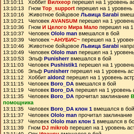
13:10:11 Хоббит
Вилхеор
перешел на 1 уровень а
13:10:13 Гном
Top_support
перешел на 1 уровень
13:10:16 Животное бойцовое
Львица Sarabi
вмеша
13:10:21 Человек
AVANSUM
перешел на 1 уровен
13:10:36 Гном
И Целого Мира Мало
перешел на 1
13:10:37 Человек
Ololo man
вмешался в бой
13:10:39 Человек
~АНУБИС~
перешел на 1 уровен
13:10:46 Животное бойцовое
Львица Sarabi
напра
13:10:49 Человек
Ololo man
перешел на 1 уровень
13:10:53 Эльф
Punisherr
вмешался в бой
13:11:03 Человек
Pushistik1
перешел на 1 уровен
13:11:06 Эльф
Punisherr
перешел на 1 уровень ас
13:11:12 Хоббит
aldon2
перешел на 1 уровень аст
13:11:15 Человек
Boro_DA
вмешался в бой
13:11:19 Человек
Boro_DA
перешел на 1 уровень 
13:11:35 Человек
Boro_DA
прочитал заклинание
помощника
13:11:35 Человек
Boro_DA клон 1
вмешался в бо
13:11:37 Человек
Ololo man
прочитал заклинание
13:11:37 Человек
Ololo man клон 1
вмешался в б
13:11:39 Гном
DJ mikrob
перешел на 1 уровень ас