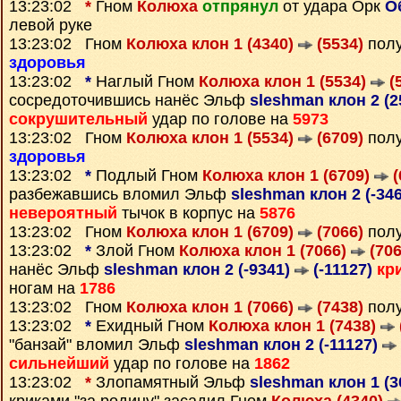
13:23:02
*
Гном
Колюха
отпрянул
от удара Орк
О
левой руке
13:23:02 Гном
Колюха клон 1 (4340)
(5534)
полу
здоровья
13:23:02
*
Наглый Гном
Колюха клон 1 (5534)
(
сосредоточившись нанёс Эльф
sleshman клон 2 (
сокрушительный
удар по голове на
5973
13:23:02 Гном
Колюха клон 1 (5534)
(6709)
полу
здоровья
13:23:02
*
Подлый Гном
Колюха клон 1 (6709)
(
разбежавшись вломил Эльф
sleshman клон 2 (-34
невероятный
тычок в корпус на
5876
13:23:02 Гном
Колюха клон 1 (6709)
(7066)
полу
13:23:02
*
Злой Гном
Колюха клон 1 (7066)
(706
нанёс Эльф
sleshman клон 2 (-9341)
(-11127)
кр
ногам на
1786
13:23:02 Гном
Колюха клон 1 (7066)
(7438)
полу
13:23:02
*
Ехидный Гном
Колюха клон 1 (7438)
"банзай" вломил Эльф
sleshman клон 2 (-11127)
сильнейший
удар по голове на
1862
13:23:02
*
Злопамятный Эльф
sleshman клон 1 (