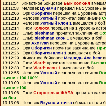
13:11:54 Животное бойцовое
Бык Колюня
вмешал
13:11:58 Человек
Цунами
перешел на 1 уровень а
13:12:06 Орк
Обориген
перешел на 1 уровень аст
13:12:13 Человек
Уютный
прочитал заклинание
С
13:12:13 Человек
Уютный клон 1
вмешался в бой
13:12:14 Гном
Колюха
перешел на 1 уровень астр
13:12:17 Эльф
sleshman
прочитал заклинание
Со
13:12:17 Эльф
sleshman клон 1
вмешался в бой
13:12:19 Орк
Axe Ivan
перешел на 1 уровень астр
13:12:26 Орк
Обориген
прочитал заклинание
При
13:12:26 Орк
Обориген клон 1
вмешался в бой
13:12:29 Животное бойцовое
Медведь Axe bear
в
13:12:30 Гном
Viard*
прочитал заклинание
Вызва
13:12:30 Гном
Viard* клон 1
вмешался в бой
13:12:55 Человек
Уютный
использовал свиток
Во
жизни +100 100%
13:13:00 Человек
Уютный
использовал свиток
Во
жизни +100
13:13:06 Гном
Сторожевая ЖАБА
прочитал закл
из боя
13:13:06 Человек
Вкусно и точка
сбежал с поля б