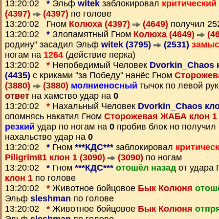
13:20:02
*
Эльф
witek
заблокировал
критический
(4397)
(4397)
по голове
13:20:02 Гном
Колюха (4397)
(4649)
получил 2
13:20:02
*
Злопамятный Гном
Колюха (4649)
(46
родину" засадил Эльф
witek (3795)
(2531)
замы
ногам на
1264
(действие перка)
13:20:02
*
Непобедимый Человек
Dvorkin_Chaos 
(4435)
с криками "за Победу" нанёс Гном
Сторожев
(3880)
(3880)
молниеносный
тычок по левой ру
ответ
на хамство удар на
0
13:20:02
*
Нахальный Человек
Dvorkin_Chaos кло
опомнясь накатил Гном
Сторожевая ЖАБА клон 1 
резкий
удар по ногам на
0
пробив блок но получил
нахальство удар на
0
13:20:02
*
Гном
***КДС***
заблокировал
критичес
Piligrim81 клон 1 (3090)
(3090)
по ногам
13:20:02
*
Гном
***КДС***
отошёл назад
от удара
клон 1
по голове
13:20:02
*
Животное бойцовое
Бык Колюня
отош
Эльф
sleshman
по голове
13:20:02
*
Животное бойцовое
Бык Колюня
отпр