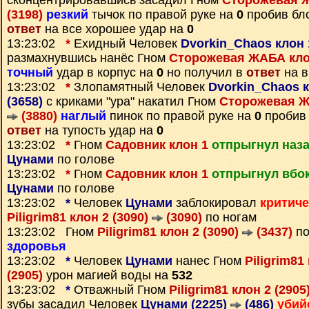
сконцентрировавшись засадил Гном
Сторожевая Ж
(3198)
резкий
тычок по правой руке на
0
пробив бло
ответ
на все хорошее удар на
0
13:23:02
*
Ехидный Человек
Dvorkin_Chaos клон 
размахнувшись нанёс Гном
Сторожевая ЖАБА клон
точный
удар в корпус на
0
но получил в
ответ
на в
13:23:02
*
Злопамятный Человек
Dvorkin_Chaos к
(3658)
с криками "ура" накатил Гном
Сторожевая ЖА
(3880)
наглый
пинок по правой руке на
0
пробив 
ответ
на тупость удар на
0
13:23:02
*
Гном
Садовник клон 1
отпрыгнул наз
Цунами
по голове
13:23:02
*
Гном
Садовник клон 1
отпрыгнул вбо
Цунами
по голове
13:23:02
*
Человек
Цунами
заблокировал
критич
Piligrim81 клон 2 (3090)
(3090)
по ногам
13:23:02 Гном
Piligrim81 клон 2 (3090)
(3437)
по
здоровья
13:23:02
*
Человек
Цунами
нанес Гном
Piligrim81
(2905)
урон магией воды на
532
13:23:02
*
Отважный Гном
Piligrim81 клон 2 (2905
зубы засадил Человек
Цунами (2225)
(486)
убий