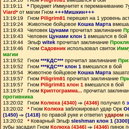
13:19:10 Гном
Piligrim81
вмешался в бой
13:19:11
*
Предмет
Иммунитет к переманиванию 7
Viard*
от магии Гном
+++Мишкин+++
13:19:19 Гном
Piligrim81
перешел на 1 уровень ас
13:19:24 Животное бойцовое
Кошка Марта
вмешал
13:19:43 Человек
Цунами
прочитал заклинание
Пр
13:19:43 Человек
Цунами клон 1
вмешался в бой
13:19:44 Эльф
witek
прочитал заклинание
Прокля
13:19:46 Гном
Садовник
использовал свиток
Имму
магии
13:19:52 Гном
***КДС***
прочитал заклинание
При
13:19:52 Гном
***КДС*** клон 1
вмешался в бой
13:19:54 Животное бойцовое
Кошка Марта
зашата
13:19:57 Гном
Piligrim81
прочитал заклинание
При
13:19:57 Гном
Piligrim81 клон 1
вмешался в бой
13:19:57 Гном
Криптограмма...
прочитал заклина
противника
13:20:02 Гном
Колюха (4340)
(4346)
получил 6
13:20:02
*
Гном
Колюха
заблокировал удар Орк
О
(1450)
(1418)
по правой руке и ответил
ударом
н
13:20:02
*
Коварный Эльф
sleshman клон 1 (3300
зубы засадил Гном
Колюха (4346)
(4346)
пинок п