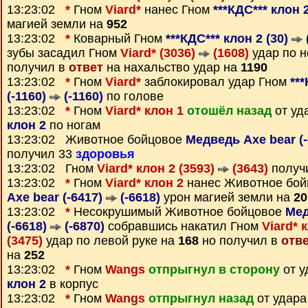
13:23:02
*
Гном
Viard*
нанес Гном
***КДС*** клон 
магией земли на
952
13:23:02
*
Коварный Гном
***КДС*** клон 2 (30)
зубы засадил Гном
Viard* (3036)
(1608)
удар по 
получил в
ответ
на нахальство удар на
1190
13:23:02
*
Гном
Viard*
заблокировал удар Гном
**
(-1160)
(-1160)
по голове
13:23:02
*
Гном
Viard* клон 1
отошёл назад
от уд
клон 2
по ногам
13:23:02 Животное бойцовое
Медведь Axe bear (
получил 33
здоровья
13:23:02 Гном
Viard* клон 2 (3593)
(3643)
получ
13:23:02
*
Гном
Viard* клон 2
нанес Животное бо
Axe bear (-6417)
(-6618)
урон магией земли на
20
13:23:02
*
Несокрушимый Животное бойцовое
Мед
(-6618)
(-6870)
собравшись накатил Гном
Viard* 
(3475)
удар по левой руке на
168
но получил в
отв
на
252
13:23:02
*
Гном
Wangs
отпрыгнул в сторону
от у
клон 2
в корпус
13:23:02
*
Гном
Wangs
отпрыгнул назад
от удара