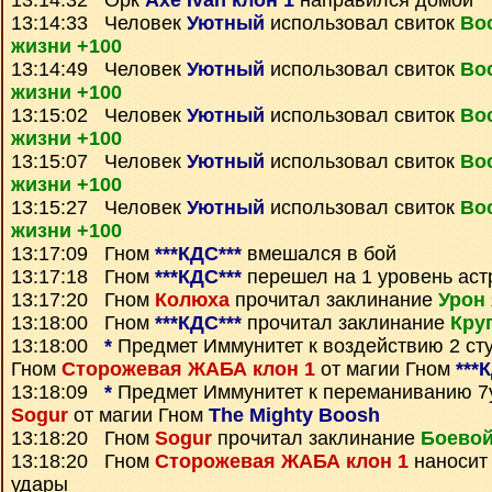
13:14:32 Орк
Axe Ivan клон 1
направился домой
13:14:33 Человек
Уютный
использовал свиток
Во
жизни +100
13:14:49 Человек
Уютный
использовал свиток
Во
жизни +100
13:15:02 Человек
Уютный
использовал свиток
Во
жизни +100
13:15:07 Человек
Уютный
использовал свиток
Во
жизни +100
13:15:27 Человек
Уютный
использовал свиток
Во
жизни +100
13:17:09 Гном
***КДС***
вмешался в бой
13:17:18 Гном
***КДС***
перешел на 1 уровень аст
13:17:20 Гном
Колюха
прочитал заклинание
Урон 
13:18:00 Гном
***КДС***
прочитал заклинание
Кру
13:18:00
*
Предмет
Иммунитет к воздействию 2 ст
Гном
Сторожевая ЖАБА клон 1
от магии Гном
***
13:18:09
*
Предмет
Иммунитет к переманиванию 7
Sogur
от магии Гном
The Mighty Boosh
13:18:20 Гном
Sogur
прочитал заклинание
Боевой
13:18:20 Гном
Сторожевая ЖАБА клон 1
наносит
удары