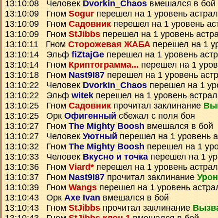
13:10:08 Человек
Dvorkin_Chaos
вмешался в бой
13:10:09 Гном
Sogur
перешел на 1 уровень астра
13:10:09 Гном
Садовник
перешел на 1 уровень ас
13:10:09 Гном
StJibbs
перешел на 1 уровень астр
13:10:11 Гном
Сторожевая ЖАБА
перешел на 1 у
13:10:14 Эльф
fiZtajGe
перешел на 1 уровень аст
13:10:14 Гном
Криптограмма...
перешел на 1 уров
13:10:18 Гном
Nast9I87
перешел на 1 уровень аст
13:10:22 Человек
Dvorkin_Chaos
перешел на 1 ур
13:10:22 Эльф
witek
перешел на 1 уровень астрал
13:10:25 Гном
Садовник
прочитал заклинание
Вы
13:10:25 Орк
Офигенный
сбежал с поля боя
13:10:27 Гном
The Mighty Boosh
вмешался в бой
13:10:27 Человек
Уютный
перешел на 1 уровень 
13:10:32 Гном
The Mighty Boosh
перешел на 1 ур
13:10:33 Человек
Вкусно и точка
перешел на 1 ур
13:10:36 Гном
Viard*
перешел на 1 уровень астра
13:10:37 Гном
Nast9I87
прочитал заклинание
Урон
13:10:39 Гном
Wangs
перешел на 1 уровень астра
13:10:43 Орк
Axe Ivan
вмешался в бой
13:10:43 Гном
StJibbs
прочитал заклинание
Вызв