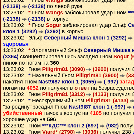
13:23:02
*
Гном
Wangs
заблокировал удар Гном
**
(-2138)
(-2138)
по левой руке
13:23:02
*
Гном
Wangs
заблокировал удар Гном
**
(-2138)
(-2138)
в корпус
13:23:02
*
Гном
Sogur
заблокировал удар Эльф
С
клон 1 (3292)
(3292)
в корпус
13:23:02 Эльф
Северный Мишка клон 1 (3292)
здоровья
13:23:02
*
Злопамятный Эльф
Северный Мишка к
(3364)
сконцентрировавшись засадил Гном
Sogur (
пинок по ногам на
360
13:23:02 Гном
Piligrim81 (3090)
(3900)
получил 
13:23:02
*
Нахальный Гном
Piligrim81 (3900)
(33
накатил Гном
Nast9I87 клон 1 (3055)
(-997)
зага
ногам на
4052
но получил в
ответ
на безрассудств
13:23:02 Гном
Piligrim81 (3312)
(4133)
получил 
13:23:02
*
Несокрушимый Гном
Piligrim81 (4133)
"за родину" засадил Гном
Nast9I87 клон 1 (-997)
убийственный
тычок в корпус на
4105
но получил
хорошее удар на
596
13:23:02 Гном
***КДС*** клон 2 (697)
(982)
полу
13:23:02 Гном
Viard* (2798)
(3036)
получил 238