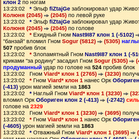
клон 2
по ногам
13:23:02
*
Эльф
fiZtajGe
заблокировал удар Живо
Колюня (2045)
(2045)
по левой руке
13:23:02
*
Эльф
fiZtajGe
заблокировал удар Живо
Колюня (2045)
(2045)
по голове
13:23:02
*
Ехидный Гном
Nast9I87 клон 1 (-5102)
"банзай" вломил Гном
Sogur (5812)
(5305)
наглы
507
пробив блок
13:23:02
*
Злопамятный Гном
Nast9I87 клон 1 (-5
криками "за родину" засадил Гном
Sogur (5305)
(
продуманный
удар по голове на
524
пробив блок
13:23:02 Гном
Viard* клон 1 (2765)
(3230)
получ
13:23:02
*
Гном
Viard* клон 1
нанес Орк
Обориген
(-413)
урон магией земли на
1863
13:23:02
*
Наглый Гном
Viard* клон 1 (3230)
(32
вломил Орк
Обориген клон 2 (-413)
(-2742)
сил
голове на
2329
13:23:02 Гном
Viard* клон 1 (3230)
(3695)
получ
13:23:02
*
Гном
Viard* клон 1
нанес Орк
Обориген 
(-4605)
урон магией земли на
1863
13:23:02
*
Отважный Гном
Viard* клон 1 (3695)
(