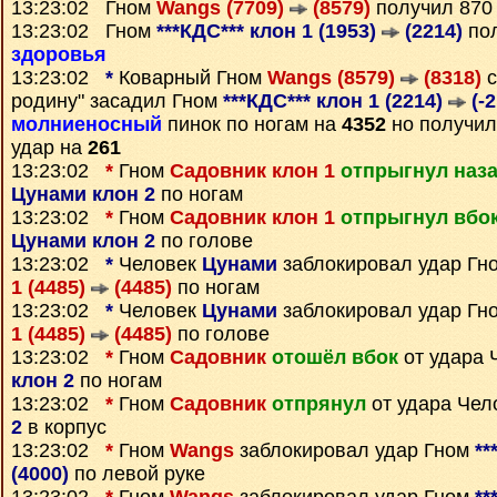
13:23:02 Гном
Wangs (7709)
(8579)
получил 87
13:23:02 Гном
***КДС*** клон 1 (1953)
(2214)
пол
здоровья
13:23:02
*
Коварный Гном
Wangs (8579)
(8318)
с
родину" засадил Гном
***КДС*** клон 1 (2214)
(-2
молниеносный
пинок по ногам на
4352
но получил
удар на
261
13:23:02
*
Гном
Садовник клон 1
отпрыгнул наз
Цунами клон 2
по ногам
13:23:02
*
Гном
Садовник клон 1
отпрыгнул вбо
Цунами клон 2
по голове
13:23:02
*
Человек
Цунами
заблокировал удар Гн
1 (4485)
(4485)
по ногам
13:23:02
*
Человек
Цунами
заблокировал удар Гн
1 (4485)
(4485)
по голове
13:23:02
*
Гном
Садовник
отошёл вбок
от удара 
клон 2
по ногам
13:23:02
*
Гном
Садовник
отпрянул
от удара Чел
2
в корпус
13:23:02
*
Гном
Wangs
заблокировал удар Гном
**
(4000)
по левой руке