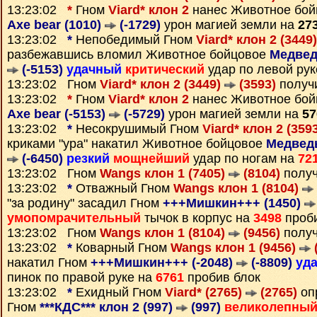
13:23:02
*
Гном
Viard* клон 2
нанес Животное бо
Axe bear (1010)
(-1729)
урон магией земли на
27
13:23:02
*
Непобедимый Гном
Viard* клон 2 (3449
разбежавшись вломил Животное бойцовое
Медведь
(-5153)
удачный
критический
удар по левой ру
13:23:02 Гном
Viard* клон 2 (3449)
(3593)
получ
13:23:02
*
Гном
Viard* клон 2
нанес Животное бо
Axe bear (-5153)
(-5729)
урон магией земли на
57
13:23:02
*
Несокрушимый Гном
Viard* клон 2 (359
криками "ура" накатил Животное бойцовое
Медведь
(-6450)
резкий
мощнейший
удар по ногам на
72
13:23:02 Гном
Wangs клон 1 (7405)
(8104)
полу
13:23:02
*
Отважный Гном
Wangs клон 1 (8104)
"за родину" засадил Гном
+++Мишкин+++ (1450)
умопомрачительный
тычок в корпус на
3498
проби
13:23:02 Гном
Wangs клон 1 (8104)
(9456)
полу
13:23:02
*
Коварный Гном
Wangs клон 1 (9456)
накатил Гном
+++Мишкин+++ (-2048)
(-8809)
уд
пинок по правой руке на
6761
пробив блок
13:23:02
*
Ехидный Гном
Viard* (2765)
(2765)
оп
Гном
***КДС*** клон 2 (997)
(997)
великолепны