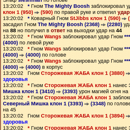
Эльф
sleshman
по голове
13:20:02
*
Гном
The Mighty Boosh
заблокировал у
клон 1 (950)
(590)
по правой руке и ответил
уда
13:20:02
*
Коварный Гном
StJibbs клон 1 (590)
(
засадил Гном
The Mighty Boosh (2368)
(2280)
уд
на
88
но получил в
ответ
на выходки удар на
44
13:20:02
*
Гном
Wangs
заблокировал удар Гном
**
(4000)
по левой руке
13:20:02
*
Гном
Wangs
заблокировал удар Гном
**
(4000)
(4000)
по голове
13:20:02
*
Гном
Wangs
заблокировал удар Гном
**
(4000)
(4000)
в корпус
13:20:02 Гном
Сторожевая ЖАБА клон 1 (3880)
здоровья
13:20:02
*
Гном
Сторожевая ЖАБА клон 1
нанес
Мишка клон 1 (3410)
(3393)
урон магией огня на
13:20:02
*
Гном
Сторожевая ЖАБА клон 1
заблок
Северный Мишка клон 1 (3393)
(3348)
по голов
на 45
13:20:02 Гном
Сторожевая ЖАБА клон 1 (3894)
здоровья
13:20:02
*
Гном
Сторожевая ЖАБА клон 1
нанес