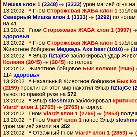
Мишка клон 1 (3348)
(3333)
урон магией огня на
13:20:02
*
Гном
Сторожевая ЖАБА клон 1
заблок
Северный Мишка клон 1 (3333)
(3292)
по ногам
на 41
13:20:02 Гном
Сторожевая ЖАБА клон 1 (3907)
здоровья
13:20:02
*
Гном
Сторожевая ЖАБА клон 1
заблок
Животное бойцовое
Медведь Axe bear (1010)
(1
13:20:02
*
Эльф
fiZtajGe
заблокировал удар Живо
Колюня (2045)
(2045)
по голове
13:20:02 Животное бойцовое
Бык Колюня (2045)
114
здоровья
13:20:02
*
Нахальный Животное бойцовое
Бык Ко
(2159)
проклиная этот мир накатил Эльф
fiZtajGe (
тычок по правой руке на
572
13:20:02
*
Эльф
sleshman
заблокировал
критиче
Viard* клон 1 (2765)
(2765)
в корпус
13:20:02 Гном
Viard* клон 1 (2765)
(2853)
получ
13:20:02
*
Гном
Viard* клон 1
нанес Эльф
sleshma
урон магией земли на
352
13:20:02
*
Отважный Гном
Viard* клон 1 (2853)
(