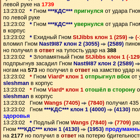
левой руке на
1739
13:23:02
*
Гном
***КДС***
пригнулся
от удара Гн
по левой руке
13:23:02
*
Гном
***КДС***
увернулся
от удара Гн
в корпус
13:23:02
*
Ехидный Гном
StJibbs клон 1 (259)
(-
вломил Гном
Nast9I87 клон 2 (3055)
(2589)
пинок
но получил в
ответ
на тупость удар на
388
13:23:02
*
Злопамятный Гном
StJibbs клон 1 (-12
подпрыгнув засадил Гном
Nast9I87 клон 2 (2589)
ногам на
573
но получил в
ответ
на хамство удар 
13:23:02
*
Гном
Viard* клон 1
отпрыгнул вбок
от 
sleshman
в корпус
13:23:02
*
Гном
Viard* клон 1
отошёл в сторону
о
sleshman
в корпус
13:23:02 Гном
Wangs (7405)
(7840)
получил 43
13:23:02 Гном
***КДС*** клон 1 (4000)
(4130)
пол
здоровья
13:23:02
*
Подлый Гном
Wangs (7840)
(7709)
ра
Гном
***КДС*** клон 1 (4130)
(1953)
продуманн
на
2177
но получил в
ответ
на потерю бдительност