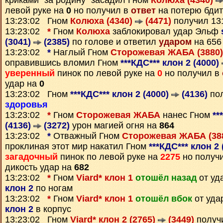
криками "за родину" засадил Гном
Колюха (4340)
левой руке на
0
но получил в
ответ
на потерю бдит
13:23:02 Гном
Колюха (4340)
(4471)
получил 1
13:23:02
*
Гном
Колюха
заблокировал удар Эльф
(3041)
(2385)
по голове и ответил
ударом
на 656
13:23:02
*
Наглый Гном
Сторожевая ЖАБА (3880
оправившись вломил Гном
***КДС*** клон 2 (4000)
уверенный
пинок по левой руке на
0
но получил в
удар на
0
13:23:02 Гном
***КДС*** клон 2 (4000)
(4136)
пол
здоровья
13:23:02
*
Гном
Сторожевая ЖАБА
нанес Гном
**
(4136)
(3272)
урон магией огня на
864
13:23:02
*
Отважный Гном
Сторожевая ЖАБА (38
проклиная этот мир накатил Гном
***КДС*** клон 2
загадочный
пинок по левой руке на
2275
но получ
дикость удар на
682
13:23:02
*
Гном
Viard* клон 1
отошёл назад
от уд
клон 2
по ногам
13:23:02
*
Гном
Viard* клон 1
отошёл вбок
от уда
клон 2
в корпус
13:23:02 Гном
Viard* клон 2 (2765)
(3449)
получ