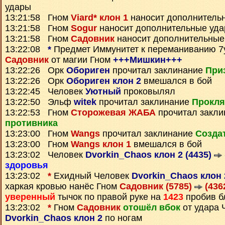
удары
13:21:58 Гном
Viard* клон 1
наносит дополнитель
13:21:58 Гном
Sogur
наносит дополнительные уд
13:21:58 Гном
Садовник
наносит дополнительные
13:22:08
*
Предмет
Иммунитет к переманиванию 7
Садовник
от магии Гном
+++Мишкин+++
13:22:26 Орк
Обориген
прочитал заклинание
При
13:22:26 Орк
Обориген клон 2
вмешался в бой
13:22:45 Человек
Уютный
проковылял
13:22:50 Эльф
witek
прочитал заклинание
Прокля
13:22:53 Гном
Сторожевая ЖАБА
прочитал закл
противника
13:23:00 Гном
Wangs
прочитал заклинание
Созда
13:23:00 Гном
Wangs клон 1
вмешался в бой
13:23:02 Человек
Dvorkin_Chaos клон 2 (4435)
здоровья
13:23:02
*
Ехидный Человек
Dvorkin_Chaos клон 
харкая кровью нанёс Гном
Садовник (5785)
(436
уверенный
тычок по правой руке на
1423
пробив б
13:23:02
*
Гном
Садовник
отошёл вбок
от удара 
Dvorkin_Chaos клон 2
по ногам