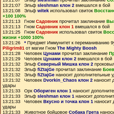
13:21:07 Эльф
sleshman
прочитал заклинание
Со
13:21:07 Эльф
sleshman клон 2
вмешался в бой
13:21:08 Эльф
witek
использовал свиток
Восстан
+100 100%
13:21:13 Гном
Садовник
прочитал заклинание
Вы
13:21:13 Гном
Садовник клон 1
вмешался в бой
13:21:25 Гном
Садовник
использовал свиток
Вос
жизни +1000 100%
13:21:26
*
Предмет
Иммунитет к переманиванию 9
Piligrim81
от магии Гном
The Mighty Boosh
13:21:28 Человек
Цунами
прочитал заклинание
Пр
13:21:29 Человек
Цунами клон 2
вмешался в бой
13:21:32 Эльф
Северный Мишка клон 2
проковы
13:21:32 Эльф
fiZtajGe
прочитал заклинание
Боев
13:21:32 Эльф
fiZtajGe
наносит дополнительные 
13:21:32 Человек
Dvorkin_Chaos клон 2
наносит 
удары
13:21:33 Орк
Обориген клон 1
наносит дополнит
13:21:33 Эльф
sleshman клон 1
наносит дополни
13:21:33 Человек
Вкусно и точка клон 1
наносит 
удары
13:21:33 Животное бойцовое
Собака Грета
наноси