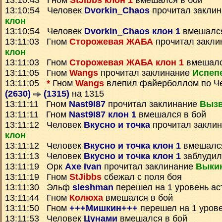
13:10:43 Гном
StJibbs клон 1
вмешался в бой
13:10:54 Человек
Dvorkin_Chaos
прочитал закли
клон
13:10:54 Человек
Dvorkin_Chaos клон 1
вмешался
13:11:03 Гном
Сторожевая ЖАБА
прочитал закл
клон
13:11:03 Гном
Сторожевая ЖАБА клон 1
вмешалс
13:11:05 Гном
Wangs
прочитал заклинание
Испеп
13:11:05
*
Гном
Wangs
влепил файерболлом по Ч
(2630)
(1315)
на 1315
13:11:11 Гном
Nast9I87
прочитал заклинание
Вызв
13:11:11 Гном
Nast9I87 клон 1
вмешался в бой
13:11:12 Человек
Вкусно и точка
прочитал закли
клон
13:11:12 Человек
Вкусно и точка клон 1
вмешался
13:11:13 Человек
Вкусно и точка клон 1
заблудил
13:11:19 Орк
Axe Ivan
прочитал заклинание
Выкин
13:11:19 Гном
StJibbs
сбежал с поля боя
13:11:30 Эльф
sleshman
перешел на 1 уровень ас
13:11:44 Гном
Колюха
вмешался в бой
13:11:50 Гном
+++Мишкин+++
перешел на 1 уров
13:11:53 Человек
Цунами
вмешался в бой