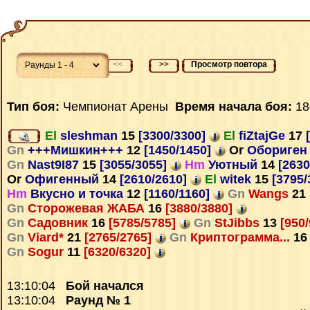
<<
>>
Просмотр повтора
Тип боя:
Чемпионат Арены
Время начала боя:
18
El
sleshman
15
[3300/3300]
El
fiZtajGe
17
[
Gn
+++Мишкин+++
12
[1450/1450]
Or
Обориге
Gn
Nast9I87
15
[3055/3055]
Hm
Уютный
14
[2630
Or
Офигенный
14
[2610/2610]
El
witek
15
[3795/
Hm
Вкусно и точка
12
[1160/1160]
Gn
Wangs
21
Gn
Сторожевая ЖАБА
16
[3880/3880]
Gn
Садовник
16
[5785/5785]
Gn
StJibbs
13
[950
Gn
Viard*
21
[2765/2765]
Gn
Криптограмма...
16
Gn
Sogur
11
[6320/6320]
13:10:04
Бой начался
13:10:04
Раунд № 1