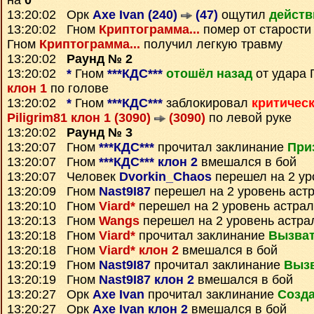
на
0
13:20:02 Орк
Axe Ivan (240)
(47)
ощутил
действ
13:20:02 Гном
Криптограмма...
помер от старости
Гном
Криптограмма...
получил легкую травму
13:20:02
Раунд № 2
13:20:02
*
Гном
***КДС***
отошёл назад
от удара
клон 1
по голове
13:20:02
*
Гном
***КДС***
заблокировал
критичес
Piligrim81 клон 1 (3090)
(3090)
по левой руке
13:20:02
Раунд № 3
13:20:07 Гном
***КДС***
прочитал заклинание
При
13:20:07 Гном
***КДС*** клон 2
вмешался в бой
13:20:07 Человек
Dvorkin_Chaos
перешел на 2 ур
13:20:09 Гном
Nast9I87
перешел на 2 уровень аст
13:20:10 Гном
Viard*
перешел на 2 уровень астра
13:20:13 Гном
Wangs
перешел на 2 уровень астра
13:20:18 Гном
Viard*
прочитал заклинание
Вызва
13:20:18 Гном
Viard* клон 2
вмешался в бой
13:20:19 Гном
Nast9I87
прочитал заклинание
Выз
13:20:19 Гном
Nast9I87 клон 2
вмешался в бой
13:20:27 Орк
Axe Ivan
прочитал заклинание
Созда
13:20:27 Орк
Axe Ivan клон 2
вмешался в бой