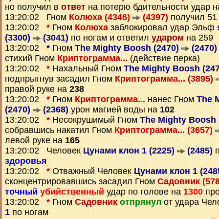
но получил в
ответ
на потерю бдительности удар 
13:20:02 Гном
Колюха (4346)
(4397)
получил 5
13:20:02
*
Гном
Колюха
заблокировал удар Эльф
(3300)
(3041)
по ногам и ответил
ударом
на 259
13:20:02
*
Гном
The Mighty Boosh (2470)
(2470)
стихий Гном
Криптограмма...
(действие перка)
13:20:02
*
Нахальный Гном
The Mighty Boosh (24
подпрыгнув засадил Гном
Криптограмма... (3895)
правой руке на
238
13:20:02
*
Гном
Криптограмма...
нанес Гном
The 
(2470)
(2368)
урон магией воды на
102
13:20:02
*
Несокрушимый Гном
The Mighty Boosh 
собравшись накатил Гном
Криптограмма... (3657)
левой руке на
165
13:20:02 Человек
Цунами клон 1 (2225)
(2485)
п
здоровья
13:20:02
*
Отважный Человек
Цунами клон 1 (248
сконцентрировавшись засадил Гном
Садовник (57
точный
убийственный
удар по голове на
1300
про
13:20:02
*
Гном
Садовник
отпрянул
от удара Чел
1
по ногам