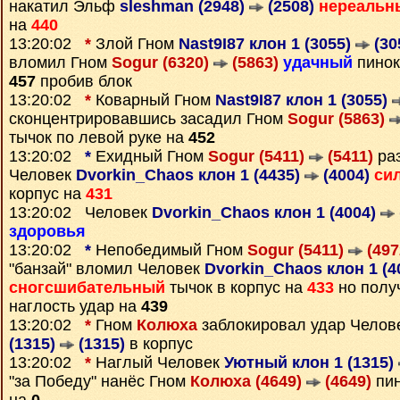
накатил Эльф
sleshman (2948)
(2508)
нереальн
на
440
13:20:02
*
Злой Гном
Nast9I87 клон 1 (3055)
(30
вломил Гном
Sogur (6320)
(5863)
удачный
пинок
457
пробив блок
13:20:02
*
Коварный Гном
Nast9I87 клон 1 (3055)
сконцентрировавшись засадил Гном
Sogur (5863)
тычок по левой руке на
452
13:20:02
*
Ехидный Гном
Sogur (5411)
(5411)
раз
Человек
Dvorkin_Chaos клон 1 (4435)
(4004)
си
корпус на
431
13:20:02 Человек
Dvorkin_Chaos клон 1 (4004)
здоровья
13:20:02
*
Непобедимый Гном
Sogur (5411)
(497
"банзай" вломил Человек
Dvorkin_Chaos клон 1 (4
сногсшибательный
тычок в корпус на
433
но полу
наглость удар на
439
13:20:02
*
Гном
Колюха
заблокировал удар Челов
(1315)
(1315)
в корпус
13:20:02
*
Наглый Человек
Уютный клон 1 (1315)
"за Победу" нанёс Гном
Колюха (4649)
(4649)
пин