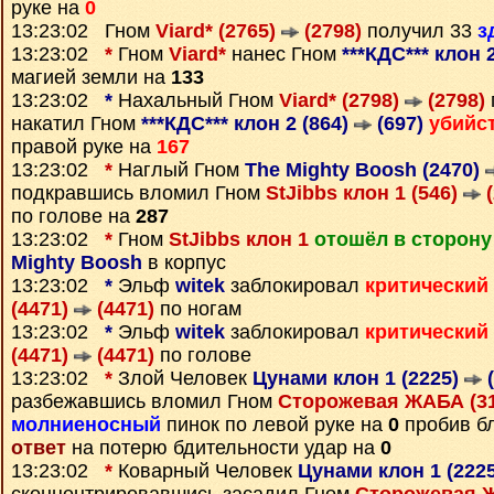
руке на
0
13:23:02 Гном
Viard* (2765)
(2798)
получил 33
з
13:23:02
*
Гном
Viard*
нанес Гном
***КДС*** клон 
магией земли на
133
13:23:02
*
Нахальный Гном
Viard* (2798)
(2798)
накатил Гном
***КДС*** клон 2 (864)
(697)
убийс
правой руке на
167
13:23:02
*
Наглый Гном
The Mighty Boosh (2470)
подкравшись вломил Гном
StJibbs клон 1 (546)
(
по голове на
287
13:23:02
*
Гном
StJibbs клон 1
отошёл в сторону
Mighty Boosh
в корпус
13:23:02
*
Эльф
witek
заблокировал
критический
(4471)
(4471)
по ногам
13:23:02
*
Эльф
witek
заблокировал
критический
(4471)
(4471)
по голове
13:23:02
*
Злой Человек
Цунами клон 1 (2225)
(
разбежавшись вломил Гном
Сторожевая ЖАБА (3
молниеносный
пинок по левой руке на
0
пробив бл
ответ
на потерю бдительности удар на
0
13:23:02
*
Коварный Человек
Цунами клон 1 (222