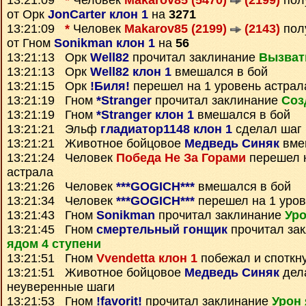
13:21:09
*
Человек
Makarov85 (5470)
(2199)
пол
от Орк
JonCarter клон 1
на
3271
13:21:09
*
Человек
Makarov85 (2199)
(2143)
пол
от Гном
Sonikman клон 1
на
56
13:21:13 Орк
Well82
прочитал заклинание
Вызват
13:21:13 Орк
Well82 клон 1
вмешался в бой
13:21:15 Орк
!Биля!
перешел на 1 уровень астрал
13:21:19 Гном
*Stranger
прочитал заклинание
Соз
13:21:19 Гном
*Stranger клон 1
вмешался в бой
13:21:21 Эльф
гладиатор1148 клон 1
сделал шаг
13:21:21 Животное бойцовое
Медведь Синяк
вме
13:21:24 Человек
Победа Не За Горами
перешел н
астрала
13:21:26 Человек
***GOGICH***
вмешался в бой
13:21:34 Человек
***GOGICH***
перешел на 1 уров
13:21:43 Гном
Sonikman
прочитал заклинание
Уро
13:21:45 Гном
смертельный гонщик
прочитал за
ядом 4 ступени
13:21:51 Гном
Vvendetta клон 1
побежал и споткн
13:21:51 Животное бойцовое
Медведь Синяк
дел
неуверенные шаги
13:21:53 Гном
!favorit!
прочитал заклинание
Урон 