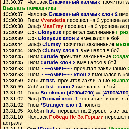
13:30:37 Человек
Блаженный калмык
прочитал з
Вызвать помощника
13:30:37 Человек
Блаженный калмык клон 2
вме
13:30:38 Гном
Vvendetta
перешел на 2 уровень ас
13:30:38 Эльф
MaxFray
перешел на 2 уровень аст
13:30:39 Орк
Dionysus
прочитал заклинание
Приз
13:30:39 Орк
Dionysus клон 2
вмешался в бой
13:30:44 Эльф
Clumsy
прочитал заклинание
Вызв
13:30:44 Эльф
Clumsy клон 1
вмешался в бой
13:30:45 Гном
darude
прочитал заклинание
Созда
13:30:45 Гном
darude клон 2
вмешался в бой
13:30:53 Гном
~~~омич~~~
прочитал заклинание
13:30:53 Гном
~~~омич~~~ клон 2
вмешался в бо
13:30:59 Хоббит
fist..
прочитал заклинание
Вызва
13:30:59 Хоббит
fist.. клон 2
вмешался в бой
13:31:01 Гном
Sonikman (4700/4700)
(4700/4700
13:31:02 Эльф
Толкай клон 1
костыляет в поисках
13:31:02 Гном
*Stranger клон 1
пополз
13:31:05 Хоббит
fist..
перешел на 2 уровень астра
13:31:10 Человек
Победа Не За Горами
перешел н
астрала