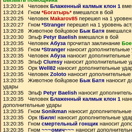
Вызвать помощника
13:20:24 Человек
Блаженный калмык клон 1
вме
13:20:24 Гном
*Богатырь*
вмешался в бой
13:20:25 Человек
Makarov85
перешел на 1 уровен
13:20:27 Гном
*Stranger
перешел на 1 уровень ас
13:20:28 Животное бойцовое
Бык Батя
вмешался 
13:20:30 Эльф
Petyr Baelish
вмешался в бой
13:20:35 Человек
Абуза
прочитал заклинание
Бое
13:20:35 Гном
*Stranger
наносит дополнительные
13:20:35 Человек
Абуза
наносит дополнительные
13:20:35 Эльф
Clumsy
наносит дополнительные 
13:20:35 Орк
Well82
наносит дополнительные уда
13:20:35 Человек
Zoloto
наносит дополнительные
13:20:35 Животное бойцовое
Бык Батя
наносит д
удары
13:20:35 Эльф
Petyr Baelish
наносит дополнител
13:20:35 Человек
Блаженный калмык клон 1
нан
дополнительные удары
13:20:35 Гном
Sonikman
наносит дополнительные
13:20:35 Орк
!Биля!
наносит дополнительные уда
13:20:35 Гном
смертельный гонщик
наносит доп
13:20:35 Гном
~~~омич~~~
наносит дополнитель