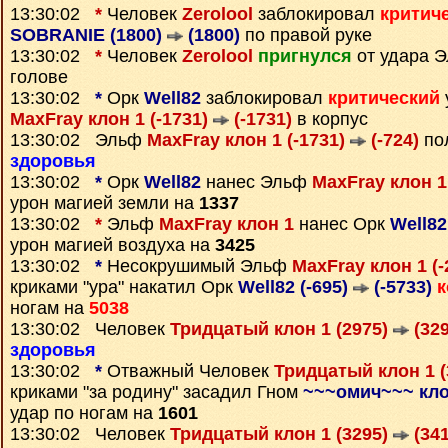
13:30:02
*
Человек
Zerolool
заблокировал
критич
SOBRANIE (1800)
(1800)
по правой руке
13:30:02
*
Человек
Zerolool
пригнулся
от удара 
голове
13:30:02
*
Орк
Well82
заблокировал
критический
MaxFray клон 1 (-1731)
(-1731)
в корпус
13:30:02 Эльф
MaxFray клон 1 (-1731)
(-724)
по
здоровья
13:30:02
*
Орк
Well82
нанес Эльф
MaxFray клон 1
урон магией земли на
1337
13:30:02
*
Эльф
MaxFray клон 1
нанес Орк
Well82
урон магией воздуха на
3425
13:30:02
*
Несокрушимый Эльф
MaxFray клон 1 (
криками "ура" накатил Орк
Well82 (-695)
(-5733)
ногам на
5038
13:30:02 Человек
Тридцатый клон 1 (2975)
(329
здоровья
13:30:02
*
Отважный Человек
Тридцатый клон 1 
криками "за родину" засадил Гном
~~~омич~~~ кло
удар по ногам на
1601
13:30:02 Человек
Тридцатый клон 1 (3295)
(341