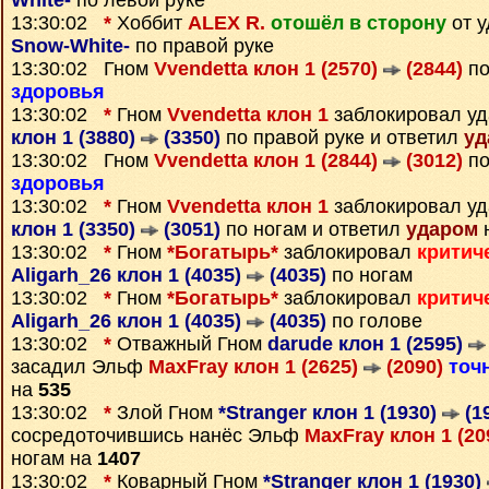
White-
по левой руке
13:30:02
*
Хоббит
ALEX R.
отошёл в сторону
от 
Snow-White-
по правой руке
13:30:02 Гном
Vvendetta клон 1 (2570)
(2844)
по
здоровья
13:30:02
*
Гном
Vvendetta клон 1
заблокировал у
клон 1 (3880)
(3350)
по правой руке и ответил
уд
13:30:02 Гном
Vvendetta клон 1 (2844)
(3012)
по
здоровья
13:30:02
*
Гном
Vvendetta клон 1
заблокировал у
клон 1 (3350)
(3051)
по ногам и ответил
ударом
н
13:30:02
*
Гном
*Богатырь*
заблокировал
критич
Aligarh_26 клон 1 (4035)
(4035)
по ногам
13:30:02
*
Гном
*Богатырь*
заблокировал
критич
Aligarh_26 клон 1 (4035)
(4035)
по голове
13:30:02
*
Отважный Гном
darude клон 1 (2595)
засадил Эльф
MaxFray клон 1 (2625)
(2090)
точ
на
535
13:30:02
*
Злой Гном
*Stranger клон 1 (1930)
(1
сосредоточившись нанёс Эльф
MaxFray клон 1 (20
ногам на
1407
13:30:02
*
Коварный Гном
*Stranger клон 1 (1930)