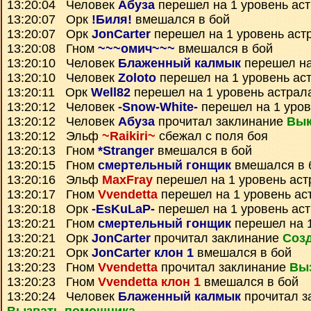
13:20:04 Человек
Абуза
перешел на 1 уровень ас
13:20:07 Орк
!Биля!
вмешался в бой
13:20:07 Орк
JonCarter
перешел на 1 уровень аст
13:20:08 Гном
~~~омич~~~
вмешался в бой
13:20:10 Человек
Блаженный калмык
перешел на
13:20:10 Человек
Zoloto
перешел на 1 уровень ас
13:20:11 Орк
Well82
перешел на 1 уровень астрал
13:20:12 Человек
-Snow-White-
перешел на 1 уров
13:20:12 Человек
Абуза
прочитал заклинание
Вык
13:20:12 Эльф
~Raikiri~
сбежал с поля боя
13:20:13 Гном
*Stranger
вмешался в бой
13:20:15 Гном
смертельный гонщик
вмешался в 
13:20:16 Эльф
MaxFray
перешел на 1 уровень аст
13:20:17 Гном
Vvendetta
перешел на 1 уровень ас
13:20:18 Орк
-EsKuLaP-
перешел на 1 уровень ас
13:20:21 Гном
смертельный гонщик
перешел на 1
13:20:21 Орк
JonCarter
прочитал заклинание
Созд
13:20:21 Орк
JonCarter клон 1
вмешался в бой
13:20:23 Гном
Vvendetta
прочитал заклинание
Вы
13:20:23 Гном
Vvendetta клон 1
вмешался в бой
13:20:24 Человек
Блаженный калмык
прочитал з