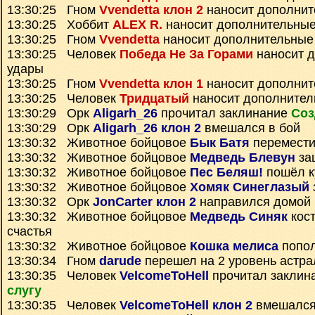
13:30:25 Гном
Vvendetta клон 2
наносит дополнит
13:30:25 Хоббит
ALEX R.
наносит дополнительные
13:30:25 Гном
Vvendetta
наносит дополнительные
13:30:25 Человек
Победа Не За Горами
наносит 
удары
13:30:25 Гном
Vvendetta клон 1
наносит дополнит
13:30:25 Человек
Тридцатый
наносит дополнител
13:30:29 Орк
Aligarh_26
прочитал заклинание
Соз
13:30:29 Орк
Aligarh_26 клон 2
вмешался в бой
13:30:32 Животное бойцовое
Бык Батя
перемести
13:30:32 Животное бойцовое
Медведь Блевун
за
13:30:32 Животное бойцовое
Пес Беляш!
пошёл к
13:30:32 Животное бойцовое
Хомяк Синеглазый
13:30:32 Орк
JonCarter клон 2
направился домой
13:30:32 Животное бойцовое
Медведь Синяк
кост
счастья
13:30:32 Животное бойцовое
Кошка мелиса
попо
13:30:34 Гном
darude
перешел на 2 уровень астра
13:30:35 Человек
VelcomeToHell
прочитал заклин
слугу
13:30:35 Человек
VelcomeToHell клон 2
вмешался