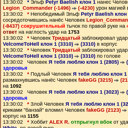
13:30:02
*
Эльф
Petyr Baelish клон 1
нанес Челов
Legion_Commander (-1496)
(-4230)
урон магией 
13:30:02
*
Непобедимый Эльф
Petyr Baelish клон
сосредоточившись нанёс Человек
Legion_Command
(-8437)
сокрушительный
тычок по правой руке на
ответ
на наглость удар на
1753
13:30:02
*
Человек
Тридцатый
заблокировал удар
VelcomeToHell клон 1 (3310)
(3310)
в корпус
13:30:02
*
Человек
Тридцатый
заблокировал удар
VelcomeToHell клон 1 (3310)
(3310)
по голове
13:30:02 Человек
Я тебя люблю клон 1 (2805)
(
здоровья
13:30:02
*
Подлый Человек
Я тебя люблю клон 1
размахнувшись нанёс Человек
fakeGG (3215)
(21
на
1092
13:30:02 Человек
Я тебя люблю клон 1 (3023)
(
здоровья
13:30:02
*
Злой Человек
Я тебя люблю клон 1 (3
криками "банзай" вломил Человек
fakeGG (2123)
корпус на
1155
13:30:02
*
Хоббит
ALEX R.
отпрыгнул вбок
от уд