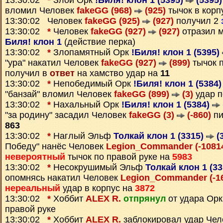
13:30:02
*
Злой Орк
!Биля! клон 1 (5395)
(5395)
вломил Человек
fakeGG (968)
(925)
тычок в корп
13:30:02 Человек
fakeGG (925)
(927)
получил 2
13:30:02
*
Человек
fakeGG (927)
(927)
отразил 
Биля! клон 1
(действие перка)
13:30:02
*
Злопамятный Орк
!Биля! клон 1 (5395)
"ура" накатил Человек
fakeGG (927)
(899)
тычок 
получил в
ответ
на хамство удар на
11
13:30:02
*
Непобедимый Орк
!Биля! клон 1 (5384
"банзай" вломил Человек
fakeGG (899)
(3)
удар п
13:30:02
*
Нахальный Орк
!Биля! клон 1 (5384)
"за родину" засадил Человек
fakeGG (3)
(-860)
пи
863
13:30:02
*
Наглый Эльф
Толкай клон 1 (3315)
(
Победу" нанёс Человек
Legion_Commander (-1081
невероятный
тычок по правой руке на
5983
13:30:02
*
Несокрушимый Эльф
Толкай клон 1 (3
опомнясь накатил Человек
Legion_Commander (-1
нереальный
удар в корпус на
3872
13:30:02
*
Хоббит
ALEX R.
отпрянул
от удара Ор
правой руке
13:30:02
*
Хоббит
ALEX R.
заблокировал удар Че