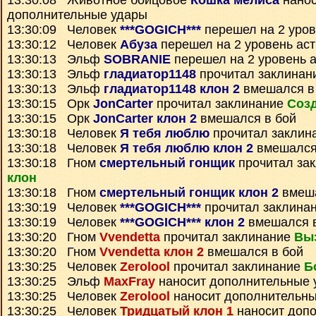
13:30:08 Животное бойцовое
Кошка мелиса
нанос
дополнительные удары
13:30:09 Человек
***GOGICH***
перешел на 2 уров
13:30:12 Человек
Абуза
перешел на 2 уровень ас
13:30:13 Эльф
SOBRANIE
перешел на 2 уровень 
13:30:13 Эльф
гладиатор1148
прочитал заклинан
13:30:13 Эльф
гладиатор1148 клон 2
вмешался в
13:30:15 Орк
JonCarter
прочитал заклинание
Созд
13:30:15 Орк
JonCarter клон 2
вмешался в бой
13:30:18 Человек
Я тебя люблю
прочитал заклин
13:30:18 Человек
Я тебя люблю клон 2
вмешался
13:30:18 Гном
смертельный гонщик
прочитал за
клон
13:30:18 Гном
смертельный гонщик клон 2
вмеша
13:30:19 Человек
***GOGICH***
прочитал заклина
13:30:19 Человек
***GOGICH*** клон 2
вмешался в
13:30:20 Гном
Vvendetta
прочитал заклинание
Вы
13:30:20 Гном
Vvendetta клон 2
вмешался в бой
13:30:25 Человек
Zerolool
прочитал заклинание
Б
13:30:25 Эльф
MaxFray
наносит дополнительные 
13:30:25 Человек
Zerolool
наносит дополнительны
13:30:25 Человек
Тридцатый клон 1
наносит доп