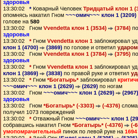
здоровья
13:30:02
*
Коварный Человек
Тридцатый клон 1 (
опомнясь накатил Гном
~~~омич~~~ клон 1 (3209)
голове на
580
13:30:02 Гном
Vvendetta клон 1 (3534)
(3784)
по
здоровья
13:30:02
*
Гном
Vvendetta клон 1
заблокировал у
клон 1 (4700)
(3869)
по голове и ответил
ударом
13:30:02 Гном
Vvendetta клон 1 (3784)
(3795)
по
здоровья
13:30:02
*
Гном
Vvendetta клон 1
заблокировал у
клон 1 (3869)
(3838)
по правой руке и ответил
уд
13:30:02
*
Гном
*Богатырь*
заблокировал
критич
~~~омич~~~ клон 1 (2629)
(2629)
по ногам
13:30:02 Гном
~~~омич~~~ клон 1 (2629)
(2967
здоровья
13:30:02 Гном
*Богатырь* (-3303)
(-4376)
сломал
получил 1073 повреждений
13:30:02
*
Отважный Гном
~~~омич~~~ клон 1 (2
собравшись накатил Гном
*Богатырь* (-4376)
(-6
умопомрачительный
пинок по левой руке на
1694