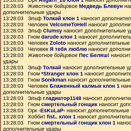
13:28:03 Орк
Aligarh_26 клон 1
наносит дополнит
13:28:03 Животное бойцовое
Медведь Блевун
на
дополнительные удары
13:28:03 Эльф
Толкай клон 1
наносит дополните
13:28:03 Человек
VelcomeToHell
наносит дополни
13:28:03 Эльф
Clumsy
наносит дополнительные 
13:28:03 Гном
darude клон 1
наносит дополнител
13:28:03 Человек
Zoloto
наносит дополнительные
13:28:03 Человек
Я тебя люблю
наносит дополни
13:28:03 Животное бойцовое
Пес Беляш!
наносит
удары
13:28:03 Эльф
Толкай
наносит дополнительные у
13:28:03 Гном
*Stranger клон 1
наносит дополнит
13:28:03 Гном
Sonikman
наносит дополнительные
13:28:03 Человек
Блаженный калмык клон 1
нан
дополнительные удары
13:28:03 Эльф
гладиатор1148
наносит дополните
13:28:03 Гном
смертельный гонщик
наносит доп
13:28:03 Орк
-EsKuLaP-
наносит дополнительные
13:28:03 Хоббит
fist.. клон 1
наносит дополнитель
13:28:03 Гном
смертельный гонщик клон 1
нанос
дополнительные удары