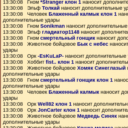
13:30:08 Гном
*Stranger клон 1
наносит дополнит
13:30:08 Эльф
Толкай
наносит дополнительные у
13:30:08 Человек
Блаженный калмык клон 1
нан
дополнительные удары
13:30:08 Гном
Sonikman
наносит дополнительные
13:30:08 Эльф
гладиатор1148
наносит дополните
13:30:08 Гном
смертельный гонщик
наносит доп
13:30:08 Животное бойцовое
Бык с небес
наноси
удары
13:30:08 Орк
-EsKuLaP-
наносит дополнительные
13:30:08 Хоббит
fist.. клон 1
наносит дополнитель
13:30:08 Животное бойцовое
Хомяк Синеглазый
дополнительные удары
13:30:08 Гном
смертельный гонщик клон 1
нанос
дополнительные удары
13:30:08 Человек
Блаженный калмык
наносит до
удары
13:30:08 Орк
Well82 клон 1
наносит дополнитель
13:30:08 Орк
JonCarter клон 1
наносит дополните
13:30:08 Животное бойцовое
Медведь Синяк
нан
дополнительные удары