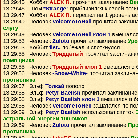
13:29:45 Хоббит
ALEX R.
прочитал заклинание
Ве
13:29:46 Гном
*Stranger
приблизился к своей поги
13:29:47 Хоббит
ALEX R.
перешел на 1 уровень а
13:29:49 Человек
VelcomeToHell
прочитал заклин
слугу
13:29:49 Человек
VelcomeToHell клон 1
вмешался
13:29:53 Человек
Zoloto
прочитал заклинание
Уро
13:29:53 Хоббит
fist..
побежал и споткнулся
13:29:55 Человек
Тридцатый
прочитал заклинан
помощника
13:29:55 Человек
Тридцатый клон 1
вмешался в 
13:29:56 Человек
-Snow-White-
прочитал заклина
противника
13:29:57 Эльф
Толкай
пополз
13:29:58 Эльф
Petyr Baelish
прочитал заклинани
13:29:58 Эльф
Petyr Baelish клон 1
вмешался в б
13:29:58 Человек
VelcomeToHell
зашатался по по
13:29:59 Эльф
Petyr Baelish
использовал свиток
астральной энергии 100 очков
13:29:59 Человек
Zoloto
прочитал заклинание
Про
противника