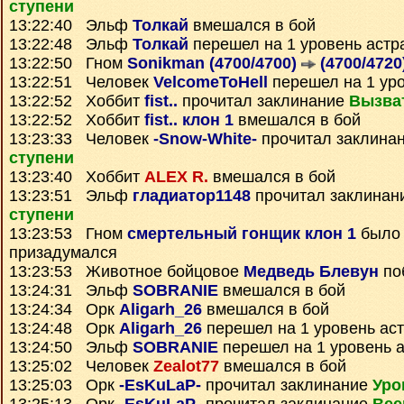
ступени
13:22:40 Эльф
Толкай
вмешался в бой
13:22:48 Эльф
Толкай
перешел на 1 уровень астр
13:22:50 Гном
Sonikman (4700/4700)
(4700/4720
13:22:51 Человек
VelcomeToHell
перешел на 1 ур
13:22:52 Хоббит
fist..
прочитал заклинание
Вызва
13:22:52 Хоббит
fist.. клон 1
вмешался в бой
13:23:33 Человек
-Snow-White-
прочитал заклина
ступени
13:23:40 Хоббит
ALEX R.
вмешался в бой
13:23:51 Эльф
гладиатор1148
прочитал заклинан
ступени
13:23:53 Гном
смертельный гонщик клон 1
было 
призадумался
13:23:53 Животное бойцовое
Медведь Блевун
по
13:24:31 Эльф
SOBRANIE
вмешался в бой
13:24:34 Орк
Aligarh_26
вмешался в бой
13:24:48 Орк
Aligarh_26
перешел на 1 уровень ас
13:24:50 Эльф
SOBRANIE
перешел на 1 уровень 
13:25:02 Человек
Zealot77
вмешался в бой
13:25:03 Орк
-EsKuLaP-
прочитал заклинание
Уро