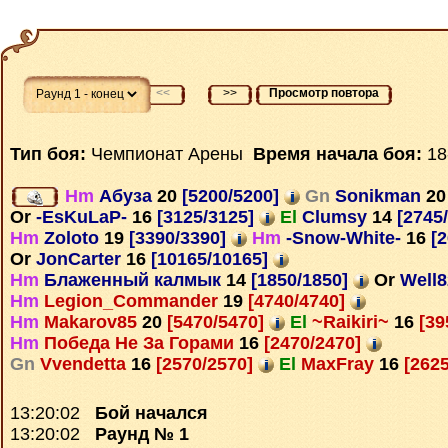
<<
>>
Просмотр повтора
Тип боя:
Чемпионат Арены
Время начала боя:
18
Hm
Абуза
20
[5200/5200]
Gn
Sonikman
20
Or
-EsKuLaP-
16
[3125/3125]
El
Clumsy
14
[2745
Hm
Zoloto
19
[3390/3390]
Hm
-Snow-White-
16
[2
Or
JonCarter
16
[10165/10165]
Hm
Блаженный калмык
14
[1850/1850]
Or
Well
Hm
Legion_Commander
19
[4740/4740]
Hm
Makarov85
20
[5470/5470]
El
~Raikiri~
16
[39
Hm
Победа Не За Горами
16
[2470/2470]
Gn
Vvendetta
16
[2570/2570]
El
MaxFray
16
[2625
13:20:02
Бой начался
13:20:02
Раунд № 1