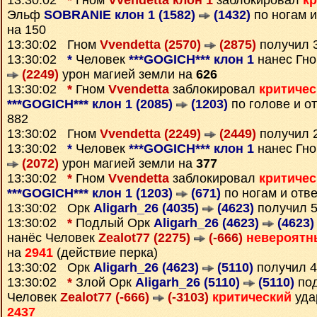
13:30:02
*
Гном
Vvendetta клон 1
заблокировал
к
Эльф
SOBRANIE клон 1 (1582)
(1432)
по ногам 
на 150
13:30:02 Гном
Vvendetta (2570)
(2875)
получил 
13:30:02
*
Человек
***GOGICH*** клон 1
нанес Гн
(2249)
урон магией земли на
626
13:30:02
*
Гном
Vvendetta
заблокировал
критичес
***GOGICH*** клон 1 (2085)
(1203)
по голове и о
882
13:30:02 Гном
Vvendetta (2249)
(2449)
получил 
13:30:02
*
Человек
***GOGICH*** клон 1
нанес Гн
(2072)
урон магией земли на
377
13:30:02
*
Гном
Vvendetta
заблокировал
критичес
***GOGICH*** клон 1 (1203)
(671)
по ногам и отв
13:30:02 Орк
Aligarh_26 (4035)
(4623)
получил 
13:30:02
*
Подлый Орк
Aligarh_26 (4623)
(4623)
нанёс Человек
Zealot77 (2275)
(-666)
невероятн
на
2941
(действие перка)
13:30:02 Орк
Aligarh_26 (4623)
(5110)
получил 
13:30:02
*
Злой Орк
Aligarh_26 (5110)
(5110)
под
Человек
Zealot77 (-666)
(-3103)
критический
уда
2437