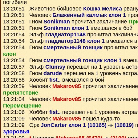
погибели
13:20:51 Животное бойцовое
Кошка мелиса
рвану
13:20:51 Человек
Блаженный калмык клон 1
про
13:20:51 Гном
Sonikman
прочитал заклинание
При
13:20:51 Гном
Sonikman клон 1
вмешался в бой
13:20:54 Эльф
гладиатор1148
прочитал заклинан
13:20:54 Эльф
гладиатор1148 клон 1
вмешался в
13:20:54 Гном
смертельный гонщик
прочитал за
клон
13:20:54 Гном
смертельный гонщик клон 1
вмеша
13:20:57 Эльф
Clumsy
перешел на 1 уровень аст
13:20:58 Гном
darude
перешел на 1 уровень астра
13:20:58 Хоббит
fist..
вмешался в бой
13:20:59 Человек
Makarov85
прочитал заклинани
препятствие
13:21:04 Человек
Makarov85
прочитал заклинани
Перемещение
13:21:06 Хоббит
fist..
перешел на 1 уровень астра
13:21:09 Человек
Makarov85
пошёл куда-то
13:21:09 Орк
JonCarter клон 1 (10165)
(10819)
п
здоровья