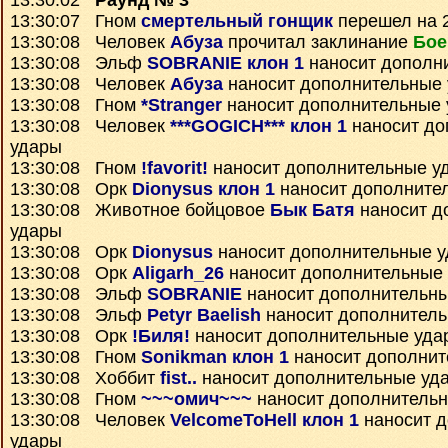
13:30:02
Раунд № 3
13:30:07 Гном
смертельный гонщик
перешел на 2
13:30:08 Человек
Абуза
прочитал заклинание
Бое
13:30:08 Эльф
SOBRANIE клон 1
наносит дополн
13:30:08 Человек
Абуза
наносит дополнительные
13:30:08 Гном
*Stranger
наносит дополнительные
13:30:08 Человек
***GOGICH*** клон 1
наносит до
удары
13:30:08 Гном
!favorit!
наносит дополнительные у
13:30:08 Орк
Dionysus клон 1
наносит дополните
13:30:08 Животное бойцовое
Бык Батя
наносит д
удары
13:30:08 Орк
Dionysus
наносит дополнительные 
13:30:08 Орк
Aligarh_26
наносит дополнительные
13:30:08 Эльф
SOBRANIE
наносит дополнительн
13:30:08 Эльф
Petyr Baelish
наносит дополнител
13:30:08 Орк
!Биля!
наносит дополнительные уда
13:30:08 Гном
Sonikman клон 1
наносит дополнит
13:30:08 Хоббит
fist..
наносит дополнительные уд
13:30:08 Гном
~~~омич~~~
наносит дополнитель
13:30:08 Человек
VelcomeToHell клон 1
наносит 
удары