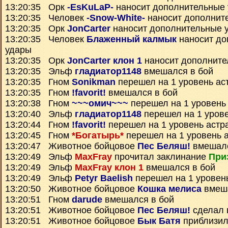
13:20:35 Орк
-EsKuLaP-
наносит дополнительные
13:20:35 Человек
-Snow-White-
наносит дополнит
13:20:35 Орк
JonCarter
наносит дополнительные 
13:20:35 Человек
Блаженный калмык
наносит до
удары
13:20:35 Орк
JonCarter клон 1
наносит дополните
13:20:35 Эльф
гладиатор1148
вмешался в бой
13:20:35 Гном
Sonikman
перешел на 1 уровень ас
13:20:35 Гном
!favorit!
вмешался в бой
13:20:38 Гном
~~~омич~~~
перешел на 1 уровень
13:20:40 Эльф
гладиатор1148
перешел на 1 уров
13:20:44 Гном
!favorit!
перешел на 1 уровень астр
13:20:45 Гном
*Богатырь*
перешел на 1 уровень 
13:20:47 Животное бойцовое
Пес Беляш!
вмешалс
13:20:49 Эльф
MaxFray
прочитал заклинание
При
13:20:49 Эльф
MaxFray клон 1
вмешался в бой
13:20:49 Эльф
Petyr Baelish
перешел на 1 уровен
13:20:50 Животное бойцовое
Кошка мелиса
вмеша
13:20:51 Гном
darude
вмешался в бой
13:20:51 Животное бойцовое
Пес Беляш!
сделал 
13:20:51 Животное бойцовое
Бык Батя
приблизил