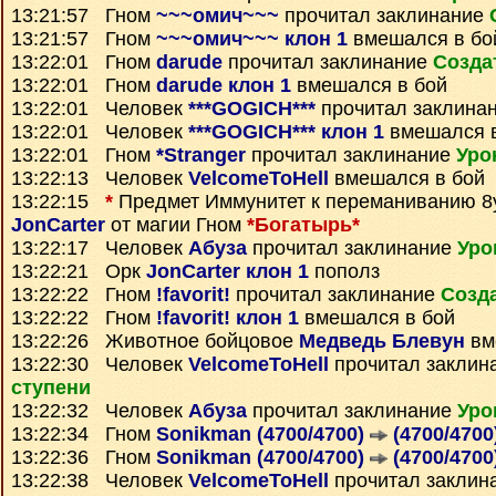
13:21:57 Гном
~~~омич~~~
прочитал заклинание
13:21:57 Гном
~~~омич~~~ клон 1
вмешался в бо
13:22:01 Гном
darude
прочитал заклинание
Созда
13:22:01 Гном
darude клон 1
вмешался в бой
13:22:01 Человек
***GOGICH***
прочитал заклина
13:22:01 Человек
***GOGICH*** клон 1
вмешался в
13:22:01 Гном
*Stranger
прочитал заклинание
Уро
13:22:13 Человек
VelcomeToHell
вмешался в бой
13:22:15
*
Предмет
Иммунитет к переманиванию 8
JonCarter
от магии Гном
*Богатырь*
13:22:17 Человек
Абуза
прочитал заклинание
Уро
13:22:21 Орк
JonCarter клон 1
пополз
13:22:22 Гном
!favorit!
прочитал заклинание
Созд
13:22:22 Гном
!favorit! клон 1
вмешался в бой
13:22:26 Животное бойцовое
Медведь Блевун
вм
13:22:30 Человек
VelcomeToHell
прочитал заклин
ступени
13:22:32 Человек
Абуза
прочитал заклинание
Уро
13:22:34 Гном
Sonikman (4700/4700)
(4700/4700
13:22:36 Гном
Sonikman (4700/4700)
(4700/4700
13:22:38 Человек
VelcomeToHell
прочитал заклин