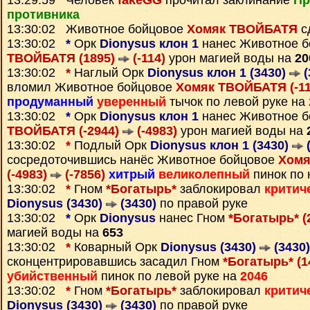
13:29:59 Человек
fakeGG
прочитал заклинание
Пр
противника
13:30:02 Животное бойцовое
Хомяк ТВОЙБАТЯ
с
13:30:02
*
Орк
Dionysus клон 1
нанес Животное 
ТВОЙБАТЯ (1895)
(-114)
урон магией воды на
20
13:30:02
*
Наглый Орк
Dionysus клон 1 (3430)
(
вломил Животное бойцовое
Хомяк ТВОЙБАТЯ (-1
продуманный
уверенный
тычок по левой руке на
13:30:02
*
Орк
Dionysus клон 1
нанес Животное 
ТВОЙБАТЯ (-2944)
(-4983)
урон магией воды на
13:30:02
*
Подлый Орк
Dionysus клон 1 (3430)
(
сосредоточившись нанёс Животное бойцовое
Хомя
(-4983)
(-7856)
хитрый
великолепный
пинок по 
13:30:02
*
Гном
*Богатырь*
заблокировал
критич
Dionysus (3430)
(3430)
по правой руке
13:30:02
*
Орк
Dionysus
нанес Гном
*Богатырь* (
магией воды на
653
13:30:02
*
Коварный Орк
Dionysus (3430)
(3430)
сконцентрировавшись засадил Гном
*Богатырь* (1
убийственный
пинок по левой руке на
2046
13:30:02
*
Гном
*Богатырь*
заблокировал
критич
Dionysus (3430)
(3430)
по правой руке