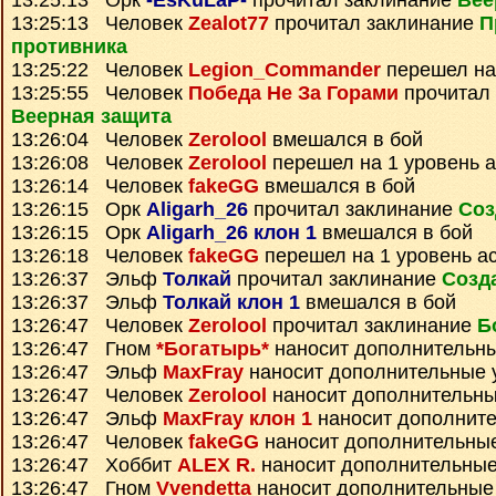
13:25:13 Орк
-EsKuLaP-
прочитал заклинание
Вее
13:25:13 Человек
Zealot77
прочитал заклинание
П
противника
13:25:22 Человек
Legion_Commander
перешел на
13:25:55 Человек
Победа Не За Горами
прочитал 
Веерная защита
13:26:04 Человек
Zerolool
вмешался в бой
13:26:08 Человек
Zerolool
перешел на 1 уровень 
13:26:14 Человек
fakeGG
вмешался в бой
13:26:15 Орк
Aligarh_26
прочитал заклинание
Соз
13:26:15 Орк
Aligarh_26 клон 1
вмешался в бой
13:26:18 Человек
fakeGG
перешел на 1 уровень а
13:26:37 Эльф
Толкай
прочитал заклинание
Созд
13:26:37 Эльф
Толкай клон 1
вмешался в бой
13:26:47 Человек
Zerolool
прочитал заклинание
Б
13:26:47 Гном
*Богатырь*
наносит дополнительн
13:26:47 Эльф
MaxFray
наносит дополнительные 
13:26:47 Человек
Zerolool
наносит дополнительны
13:26:47 Эльф
MaxFray клон 1
наносит дополнит
13:26:47 Человек
fakeGG
наносит дополнительны
13:26:47 Хоббит
ALEX R.
наносит дополнительные
13:26:47 Гном
Vvendetta
наносит дополнительные