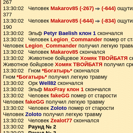
267
13:30:02 Человек
Makarov85 (-267)
(-644)
ощут
377
13:30:02 Человек
Makarov85 (-644)
(-834)
ощут
190
13:30:02 Эльф
Petyr Baelish клон 1
скончался
13:30:02 Человек
Legion_Commander
помер от ст
Человек
Legion_Commander
получил легкую трав
13:30:02 Человек
Makarov85
скончался
13:30:02 Животное бойцовое
Хомяк ТВОЙБАТЯ
с
Животное бойцовое
Хомяк ТВОЙБАТЯ
получил ср
13:30:02 Гном
*Богатырь*
скончался
Гном
*Богатырь*
получил легкую травму
13:30:02 Орк
Well82
скончался
13:30:02 Эльф
MaxFray клон 1
скончался
13:30:02 Человек
fakeGG
помер от старости
Человек
fakeGG
получил легкую травму
13:30:02 Человек
Zoloto
помер от старости
Человек
Zoloto
получил легкую травму
13:30:02 Человек
Zealot77
скончался
13:30:02
Раунд № 2