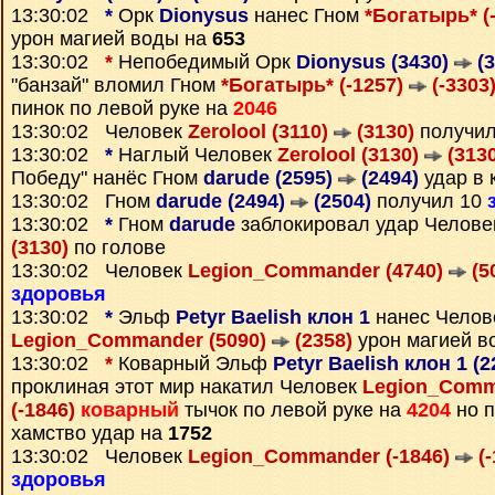
13:30:02
*
Орк
Dionysus
нанес Гном
*Богатырь* (
урон магией воды на
653
13:30:02
*
Непобедимый Орк
Dionysus (3430)
(3
"банзай" вломил Гном
*Богатырь* (-1257)
(-3303
пинок по левой руке на
2046
13:30:02 Человек
Zerolool (3110)
(3130)
получи
13:30:02
*
Наглый Человек
Zerolool (3130)
(3130
Победу" нанёс Гном
darude (2595)
(2494)
удар в 
13:30:02 Гном
darude (2494)
(2504)
получил 10
13:30:02
*
Гном
darude
заблокировал удар Челов
(3130)
по голове
13:30:02 Человек
Legion_Commander (4740)
(5
здоровья
13:30:02
*
Эльф
Petyr Baelish клон 1
нанес Челов
Legion_Commander (5090)
(2358)
урон магией в
13:30:02
*
Коварный Эльф
Petyr Baelish клон 1 (
проклиная этот мир накатил Человек
Legion_Comm
(-1846)
коварный
тычок по левой руке на
4204
но п
хамство удар на
1752
13:30:02 Человек
Legion_Commander (-1846)
(-
здоровья