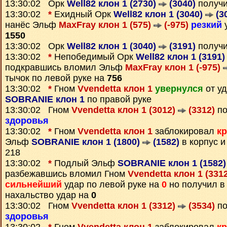
13:30:02 Орк
Well82 клон 1 (2730)
(3040)
получ
13:30:02
*
Ехидный Орк
Well82 клон 1 (3040)
(3
нанёс Эльф
MaxFray клон 1 (575)
(-975)
резкий
у
1550
13:30:02 Орк
Well82 клон 1 (3040)
(3191)
получ
13:30:02
*
Непобедимый Орк
Well82 клон 1 (3191
подкравшись вломил Эльф
MaxFray клон 1 (-975)
тычок по левой руке на
756
13:30:02
*
Гном
Vvendetta клон 1
увернулся
от у
SOBRANIE клон 1
по правой руке
13:30:02 Гном
Vvendetta клон 1 (3012)
(3312)
по
здоровья
13:30:02
*
Гном
Vvendetta клон 1
заблокировал
к
Эльф
SOBRANIE клон 1 (1800)
(1582)
в корпус и
218
13:30:02
*
Подлый Эльф
SOBRANIE клон 1 (1582
разбежавшись вломил Гном
Vvendetta клон 1 (331
сильнейший
удар по левой руке на
0
но получил 
нахальство удар на
0
13:30:02 Гном
Vvendetta клон 1 (3312)
(3534)
по
здоровья