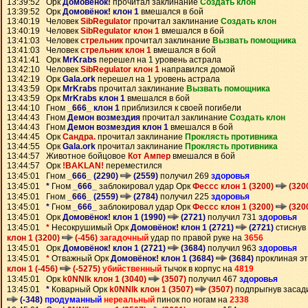
13:39:52 Орк
Домовёнок!
прочитал заклинание
Создать клон
13:39:52 Орк
Домовёнок! клон 1
вмешался в бой
13:40:19 Человек
SibRegulator
прочитал заклинание
Создать клон
13:40:19 Человек
SibRegulator клон 1
вмешался в бой
13:41:03 Человек
стрельник
прочитал заклинание
Вызвать помощника
13:41:03 Человек
стрельник клон 1
вмешался в бой
13:41:41 Орк
MrKrabs
перешел на 1 уровень астрала
13:42:10 Человек
SibRegulator клон 1
направился домой
13:42:19 Орк
Gala.ork
перешел на 1 уровень астрала
13:43:59 Орк
MrKrabs
прочитал заклинание
Вызвать помощника
13:43:59 Орк
MrKrabs клон 1
вмешался в бой
13:44:10 Гном
_666_ клон 1
приблизился к своей погибели
13:44:43 Гном
Демон возмездия
прочитал заклинание
Создать клон
13:44:43 Гном
Демон возмездия клон 1
вмешался в бой
13:44:45 Орк
Сандра.
прочитал заклинание
Проклясть противника
13:44:55 Орк
Gala.ork
прочитал заклинание
Проклясть противника
13:44:57 Животное бойцовое
Кот Ампер
вмешался в бой
13:44:57 Орк
!BAKLAN!
переместился
13:45:01 Гном
_666_ (2290)
(2559)
получил 269
здоровья
13:45:01
*
Гном
_666_
заблокировал удар Орк
Фессс клон 1 (3200)
(320
13:45:01 Гном
_666_ (2559)
(2784)
получил 225
здоровья
13:45:01
*
Гном
_666_
заблокировал удар Орк
Фессс клон 1 (3200)
(320
13:45:01 Орк
Домовёнок! клон 1 (1990)
(2721)
получил 731
здоровья
13:45:01
*
Несокрушимый Орк
Домовёнок! клон 1 (2721)
(2721)
стиснув
клон 1 (3200)
(-456)
загадочный
удар по правой руке на
3656
13:45:01 Орк
Домовёнок! клон 1 (2721)
(3684)
получил 963
здоровья
13:45:01
*
Отважный Орк
Домовёнок! клон 1 (3684)
(3684)
проклиная эт
клон 1 (-456)
(-5275)
убийственный
тычок в корпус на
4819
13:45:01 Орк
k0NNlk клон 1 (3040)
(3507)
получил 467
здоровья
13:45:01
*
Коварный Орк
k0NNlk клон 1 (3507)
(3507)
подпрыгнув засад
(-348)
продуманный
нереальный
пинок по ногам на
2338