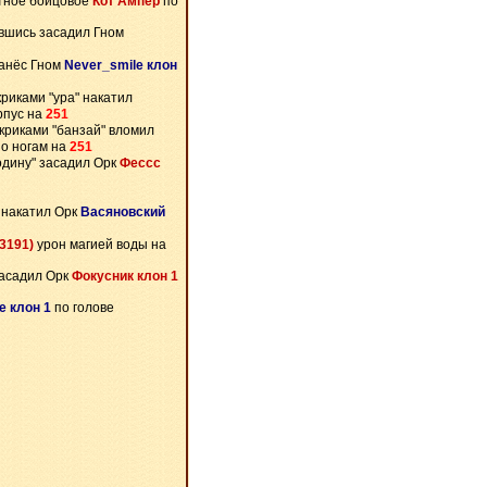
тное бойцовое
Кот Ампер
по
вшись засадил Гном
анёс Гном
Never_smile клон
криками "ура" накатил
рпус на
251
криками "банзай" вломил
о ногам на
251
одину" засадил Орк
Фессс
 накатил Орк
Васяновский
3191)
урон магией воды на
засадил Орк
Фокусник клон 1
e клон 1
по голове