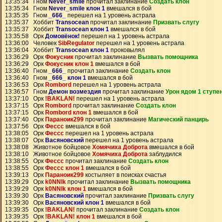
13:35:34 Гном
Never_smile
прочитал заклинание
Создать клон
13:35:34 Гном
Never_smile клон 1
вмешался в бой
13:35:35 Гном
_666_
перешел на 1 уровень астрала
13:35:37 Хоббит
Transocean
прочитал заклинание
Призвать слугу
13:35:37 Хоббит
Transocean клон 1
вмешался в бой
13:35:58 Орк
Домовёнок!
перешел на 1 уровень астрала
13:36:00 Человек
SibRegulator
перешел на 1 уровень астрала
13:36:04 Хоббит
Transocean клон 1
проковылял
13:36:29 Орк
Фокусник
прочитал заклинание
Вызвать помощника
13:36:29 Орк
Фокусник клон 1
вмешался в бой
13:36:40 Гном
_666_
прочитал заклинание
Создать клон
13:36:40 Гном
_666_ клон 1
вмешался в бой
13:36:53 Орк
Rombord
перешел на 1 уровень астрала
13:36:57 Гном
Демон возмездия
прочитал заклинание
Урон ядом 1 ступе
13:37:10 Орк
!BAKLAN!
перешел на 1 уровень астрала
13:37:15 Орк
Rombord
прочитал заклинание
Создать клон
13:37:15 Орк
Rombord клон 1
вмешался в бой
13:37:40 Орк
Параноик299
прочитал заклинание
Магический панцирь
13:37:56 Орк
Фессс
вмешался в бой
13:38:05 Орк
Фессс
перешел на 1 уровень астрала
13:38:07 Орк
Васяновский
перешел на 1 уровень астрала
13:38:08 Животное бойцовое
Хомячиха Доброта
вмешался в бой
13:38:10 Животное бойцовое
Хомячиха Доброта
заблудился
13:38:55 Орк
Фессс
прочитал заклинание
Создать клон
13:38:55 Орк
Фессс клон 1
вмешался в бой
13:39:13 Орк
Параноик299
костыляет в поисках счастья
13:39:29 Орк
k0NNlk
прочитал заклинание
Вызвать помощника
13:39:29 Орк
k0NNlk клон 1
вмешался в бой
13:39:30 Орк
Васяновский
прочитал заклинание
Призвать слугу
13:39:30 Орк
Васяновский клон 1
вмешался в бой
13:39:35 Орк
!BAKLAN!
прочитал заклинание
Создать клон
13:39:35 Орк
!BAKLAN! клон 1
вмешался в бой