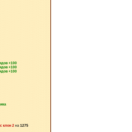
идов +100
идов +100
идов +100
ника
с клон 2
на
1275