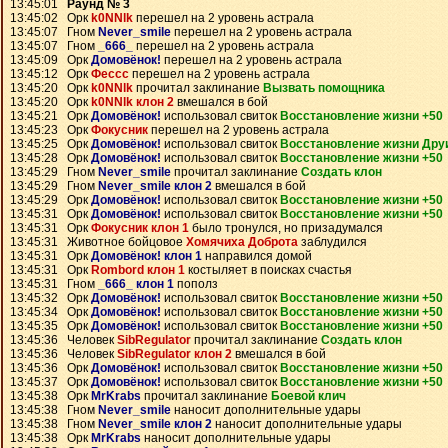
13:45:01
Раунд № 3
13:45:02 Орк
k0NNlk
перешел на 2 уровень астрала
13:45:07 Гном
Never_smile
перешел на 2 уровень астрала
13:45:07 Гном
_666_
перешел на 2 уровень астрала
13:45:09 Орк
Домовёнок!
перешел на 2 уровень астрала
13:45:12 Орк
Фессс
перешел на 2 уровень астрала
13:45:20 Орк
k0NNlk
прочитал заклинание
Вызвать помощника
13:45:20 Орк
k0NNlk клон 2
вмешался в бой
13:45:21 Орк
Домовёнок!
использовал свиток
Восстановление жизни +50
13:45:23 Орк
Фокусник
перешел на 2 уровень астрала
13:45:25 Орк
Домовёнок!
использовал свиток
Восстановление жизни Дру
13:45:28 Орк
Домовёнок!
использовал свиток
Восстановление жизни +50
13:45:29 Гном
Never_smile
прочитал заклинание
Создать клон
13:45:29 Гном
Never_smile клон 2
вмешался в бой
13:45:29 Орк
Домовёнок!
использовал свиток
Восстановление жизни +50
13:45:31 Орк
Домовёнок!
использовал свиток
Восстановление жизни +50
13:45:31 Орк
Фокусник клон 1
было тронулся, но призадумался
13:45:31 Животное бойцовое
Хомячиха Доброта
заблудился
13:45:31 Орк
Домовёнок! клон 1
направился домой
13:45:31 Орк
Rombord клон 1
костыляет в поисках счастья
13:45:31 Гном
_666_ клон 1
пополз
13:45:32 Орк
Домовёнок!
использовал свиток
Восстановление жизни +50
13:45:34 Орк
Домовёнок!
использовал свиток
Восстановление жизни +50
13:45:35 Орк
Домовёнок!
использовал свиток
Восстановление жизни +50
13:45:36 Человек
SibRegulator
прочитал заклинание
Создать клон
13:45:36 Человек
SibRegulator клон 2
вмешался в бой
13:45:36 Орк
Домовёнок!
использовал свиток
Восстановление жизни +50
13:45:37 Орк
Домовёнок!
использовал свиток
Восстановление жизни +50
13:45:38 Орк
MrKrabs
прочитал заклинание
Боевой клич
13:45:38 Гном
Never_smile
наносит дополнительные удары
13:45:38 Гном
Never_smile клон 2
наносит дополнительные удары
13:45:38 Орк
MrKrabs
наносит дополнительные удары