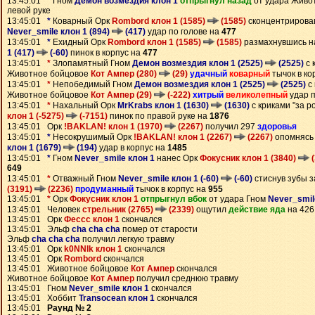
13:45:01
*
Гном
Демон возмездия клон 1
отпрыгнул назад
от удара Живо
левой руке
13:45:01
*
Коварный Орк
Rombord клон 1 (1585)
(1585)
сконцентрирова
Never_smile клон 1 (894)
(417)
удар по голове на
477
13:45:01
*
Ехидный Орк
Rombord клон 1 (1585)
(1585)
размахнувшись н
1 (417)
(-60)
пинок в корпус на
477
13:45:01
*
Злопамятный Гном
Демон возмездия клон 1 (2525)
(2525)
с 
Животное бойцовое
Кот Ампер (280)
(29)
удачный
коварный
тычок в ко
13:45:01
*
Непобедимый Гном
Демон возмездия клон 1 (2525)
(2525)
с 
Животное бойцовое
Кот Ампер (29)
(-222)
хитрый
великолепный
удар п
13:45:01
*
Нахальный Орк
MrKrabs клон 1 (1630)
(1630)
с криками "за р
клон 1 (-5275)
(-7151)
пинок по правой руке на
1876
13:45:01 Орк
!BAKLAN! клон 1 (1970)
(2267)
получил 297
здоровья
13:45:01
*
Несокрушимый Орк
!BAKLAN! клон 1 (2267)
(2267)
опомнясь
клон 1 (1679)
(194)
удар в корпус на
1485
13:45:01
*
Гном
Never_smile клон 1
нанес Орк
Фокусник клон 1 (3840)
(
649
13:45:01
*
Отважный Гном
Never_smile клон 1 (-60)
(-60)
стиснув зубы 
(3191)
(2236)
продуманный
тычок в корпус на
955
13:45:01
*
Орк
Фокусник клон 1
отпрыгнул вбок
от удара Гном
Never_smil
13:45:01 Человек
стрельник (2765)
(2339)
ощутил
действие яда
на 426
13:45:01 Орк
Фессс клон 1
скончался
13:45:01 Эльф
cha cha cha
помер от старости
Эльф
cha cha cha
получил легкую травму
13:45:01 Орк
k0NNlk клон 1
скончался
13:45:01 Орк
Rombord
скончался
13:45:01 Животное бойцовое
Кот Ампер
скончался
Животное бойцовое
Кот Ампер
получил среднюю травму
13:45:01 Гном
Never_smile клон 1
скончался
13:45:01 Хоббит
Transocean клон 1
скончался
13:45:01
Раунд № 2