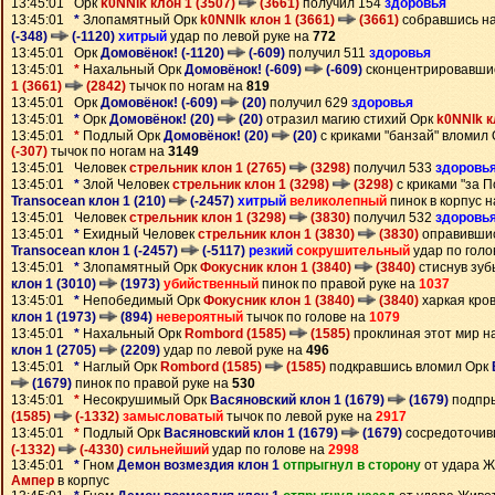
13:45:01 Орк
k0NNlk клон 1 (3507)
(3661)
получил 154
здоровья
13:45:01
*
Злопамятный Орк
k0NNlk клон 1 (3661)
(3661)
собравшись н
(-348)
(-1120)
хитрый
удар по левой руке на
772
13:45:01 Орк
Домовёнок! (-1120)
(-609)
получил 511
здоровья
13:45:01
*
Нахальный Орк
Домовёнок! (-609)
(-609)
сконцентрировавши
1 (3661)
(2842)
тычок по ногам на
819
13:45:01 Орк
Домовёнок! (-609)
(20)
получил 629
здоровья
13:45:01
*
Орк
Домовёнок! (20)
(20)
отразил магию стихий Орк
k0NNlk к
13:45:01
*
Подлый Орк
Домовёнок! (20)
(20)
с криками "банзай" вломил
(-307)
тычок по ногам на
3149
13:45:01 Человек
стрельник клон 1 (2765)
(3298)
получил 533
здоровь
13:45:01
*
Злой Человек
стрельник клон 1 (3298)
(3298)
с криками "за 
Transocean клон 1 (210)
(-2457)
хитрый
великолепный
пинок в корпус 
13:45:01 Человек
стрельник клон 1 (3298)
(3830)
получил 532
здоровь
13:45:01
*
Ехидный Человек
стрельник клон 1 (3830)
(3830)
оправившис
Transocean клон 1 (-2457)
(-5117)
резкий
сокрушительный
удар по голо
13:45:01
*
Злопамятный Орк
Фокусник клон 1 (3840)
(3840)
стиснув зуб
клон 1 (3010)
(1973)
убийственный
пинок по правой руке на
1037
13:45:01
*
Непобедимый Орк
Фокусник клон 1 (3840)
(3840)
харкая кро
клон 1 (1973)
(894)
невероятный
тычок по голове на
1079
13:45:01
*
Нахальный Орк
Rombord (1585)
(1585)
проклиная этот мир н
клон 1 (2705)
(2209)
удар по левой руке на
496
13:45:01
*
Наглый Орк
Rombord (1585)
(1585)
подкравшись вломил Орк
(1679)
пинок по правой руке на
530
13:45:01
*
Несокрушимый Орк
Васяновский клон 1 (1679)
(1679)
подпры
(1585)
(-1332)
замысловатый
тычок по левой руке на
2917
13:45:01
*
Подлый Орк
Васяновский клон 1 (1679)
(1679)
сосредоточив
(-1332)
(-4330)
сильнейший
удар по голове на
2998
13:45:01
*
Гном
Демон возмездия клон 1
отпрыгнул в сторону
от удара 
Ампер
в корпус