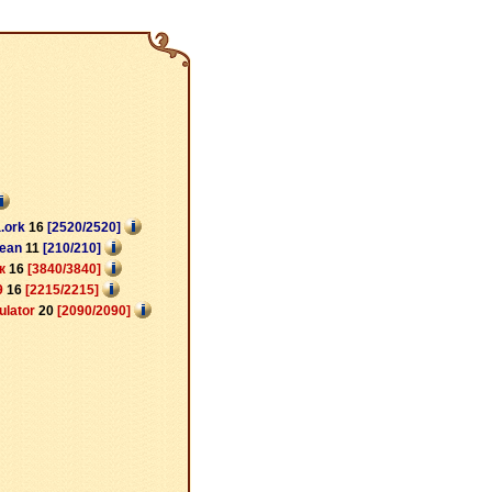
a.ork
16
[2520/2520]
cean
11
[210/210]
ик
16
[3840/3840]
9
16
[2215/2215]
ulator
20
[2090/2090]