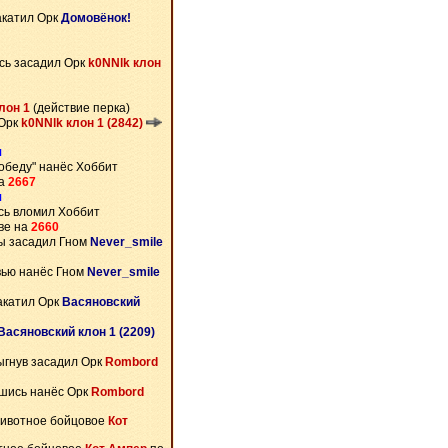
акатил Орк
Домовёнок!
сь засадил Орк
k0NNlk клон
лон 1
(действие перка)
 Орк
k0NNlk клон 1 (2842)
я
Победу" нанёс Хоббит
на
2667
я
ь вломил Хоббит
ве на
2660
ы засадил Гном
Never_smile
вью нанёс Гном
Never_smile
акатил Орк
Васяновский
Васяновский клон 1 (2209)
гнув засадил Орк
Rombord
шись нанёс Орк
Rombord
Животное бойцовое
Кот