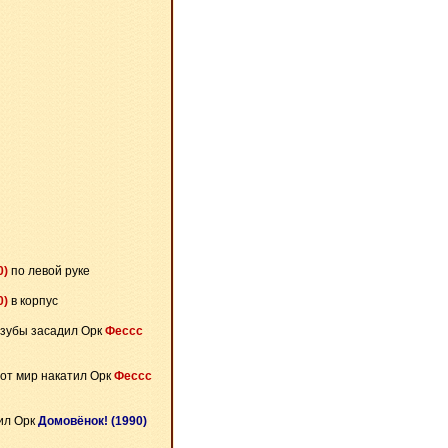
0)
по левой руке
0)
в корпус
 зубы засадил Орк
Фессс
от мир накатил Орк
Фессс
ил Орк
Домовёнок! (1990)