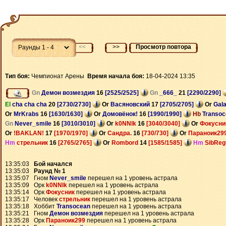
<<
>>
Просмотр повтора
Тип боя:
Чемпионат Арены
Время начала боя:
18-04-2024 13:35
Gn
Демон возмездия
16
[2525/2525]
Gn
_666_
21
[2290/2290]
El
cha cha cha
20
[2730/2730]
Or
Васяновский
17
[2705/2705]
Or
Gal
Or
MrKrabs
16
[1630/1630]
Or
Домовёнок!
16
[1990/1990]
Hb
Transo
Gn
Never_smile
16
[3010/3010]
Or
k0NNlk
16
[3040/3040]
Or
Фокусн
Or
!BAKLAN!
17
[1970/1970]
Or
Сандра.
16
[730/730]
Or
Параноик29
Hm
стрельник
16
[2765/2765]
Or
Rombord
14
[1585/1585]
Hm
SibReg
13:35:03
Бой начался
13:35:03
Раунд № 1
13:35:07 Гном
Never_smile
перешел на 1 уровень астрала
13:35:09 Орк
k0NNlk
перешел на 1 уровень астрала
13:35:14 Орк
Фокусник
перешел на 1 уровень астрала
13:35:17 Человек
стрельник
перешел на 1 уровень астрала
13:35:18 Хоббит
Transocean
перешел на 1 уровень астрала
13:35:21 Гном
Демон возмездия
перешел на 1 уровень астрала
13:35:28 Орк
Параноик299
перешел на 1 уровень астрала