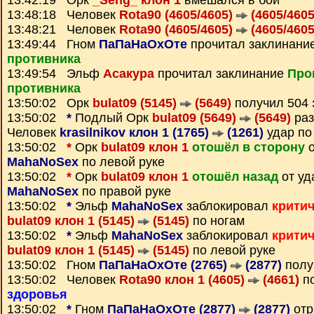
13:42:19 Орк
_Seng_ клон 1
вмешался в бой
13:48:18 Человек
Rota90 (4605/4605)
(4605/4605
13:48:21 Человек
Rota90 (4605/4605)
(4605/4605
13:49:44 Гном
ПаПаНаОхОте
прочитал заклинани
противника
13:49:54 Эльф
Асакура
прочитал заклинание
Про
противника
13:50:02 Орк
bulat09 (5145)
(5649)
получил 504
13:50:02
*
Подлый Орк
bulat09 (5649)
(5649)
раз
Человек
krasilnikov клон 1 (1765)
(1261)
удар по
13:50:02
*
Орк
bulat09 клон 1
отошёл в сторону
о
MahaNoSex
по левой руке
13:50:02
*
Орк
bulat09 клон 1
отошёл назад
от уд
MahaNoSex
по правой руке
13:50:02
*
Эльф
MahaNoSex
заблокировал
крити
bulat09 клон 1 (5145)
(5145)
по ногам
13:50:02
*
Эльф
MahaNoSex
заблокировал
крити
bulat09 клон 1 (5145)
(5145)
по левой руке
13:50:02 Гном
ПаПаНаОхОте (2765)
(2877)
полу
13:50:02 Человек
Rota90 клон 1 (4605)
(4661)
по
здоровья
13:50:02
*
Гном
ПаПаНаОхОте (2877)
(2877)
отр