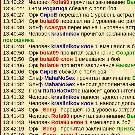
13:40:22 Человек
Rota90
прочитал заклинание
Вы
13:40:22 Гном
Pogaruga
сбежал с поля боя
13:40:27 Орк
СироБ
перешел на 1 уровень астрал
13:40:34 Орк
bulat09
перешел на 1 уровень астра
13:40:39 Эльф
Асакура
перешел на 1 уровень аст
13:40:48 Человек
krasilnikov
прочитал заклинани
помощника
13:40:48 Человек
krasilnikov клон 1
вмешался в б
13:40:50 Орк
bulat09
прочитал заклинание
Создат
13:40:50 Орк
bulat09 клон 1
вмешался в бой
13:41:06 Орк
bulat09
прочитал заклинание
Выкину
13:41:06 Орк
СироБ
сбежал с поля боя
13:41:32 Эльф
MahaNoSex
прочитал заклинание
13:41:32 Эльф
MahaNoSex
наносит дополнительн
13:41:32 Гном
ПаПаНаОхОте
наносит дополнител
13:41:32 Человек
krasilnikov
наносит дополнител
13:41:32 Человек
krasilnikov клон 1
наносит допо
13:41:43 Орк
_Seng_
перешел на 1 уровень астра
13:41:43 Человек
Rota90
прочитал заклинание
Вы
13:41:43 Человек
Rota90 клон 1
вмешался в бой
13:42:19 Орк
_Seng_
прочитал заклинание
Призва