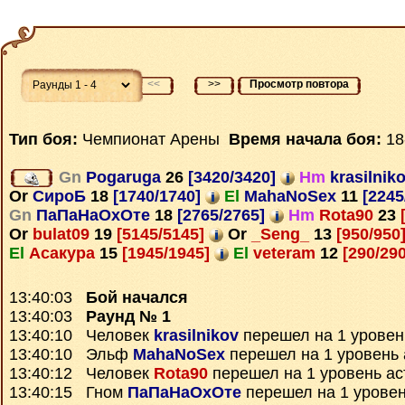
<<
>>
Просмотр повтора
Тип боя:
Чемпионат Арены
Время начала боя:
18
Gn
Pogaruga
26
[3420/3420]
Hm
krasilnik
Or
СироБ
18
[1740/1740]
El
MahaNoSex
11
[2245
Gn
ПаПаНаОхОте
18
[2765/2765]
Hm
Rota90
23
[
Or
bulat09
19
[5145/5145]
Or
_Seng_
13
[950/950
El
Асакура
15
[1945/1945]
El
veteram
12
[290/29
13:40:03
Бой начался
13:40:03
Раунд № 1
13:40:10 Человек
krasilnikov
перешел на 1 уровен
13:40:10 Эльф
MahaNoSex
перешел на 1 уровень 
13:40:12 Человек
Rota90
перешел на 1 уровень ас
13:40:15 Гном
ПаПаНаОхОте
перешел на 1 уровен