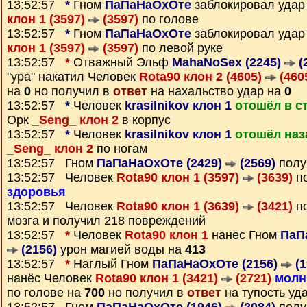
13:52:57
*
Гном
ПаПаНаОхОте
заблокировал удар
клон 1 (3597)
(3597)
по голове
13:52:57
*
Гном
ПаПаНаОхОте
заблокировал удар
клон 1 (3597)
(3597)
по левой руке
13:52:57
*
Отважный Эльф
MahaNoSex (2245)
(
"ура" накатил Человек
Rota90 клон 2 (4605)
(460
на
0
но получил в
ответ
на нахальство удар на
0
13:52:57
*
Человек
krasilnikov клон 1
отошёл в с
Орк
_Seng_ клон 2
в корпус
13:52:57
*
Человек
krasilnikov клон 1
отошёл наз
_Seng_ клон 2
по ногам
13:52:57 Гном
ПаПаНаОхОте (2429)
(2569)
полу
13:52:57 Человек
Rota90 клон 1 (3597)
(3639)
по
здоровья
13:52:57 Человек
Rota90 клон 1 (3639)
(3421)
по
мозга и получил 218 повреждений
13:52:57
*
Человек
Rota90 клон 1
нанес Гном
ПаП
(2156)
урон магией воды на
413
13:52:57
*
Наглый Гном
ПаПаНаОхОте (2156)
(1
нанёс Человек
Rota90 клон 1 (3421)
(2721)
молн
по голове на
700
но получил в
ответ
на тупость уд