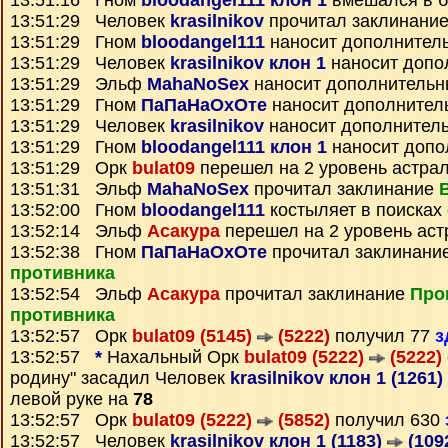
13:51:16 Гном
bloodangel111 клон 1
вмешался в б
13:51:29 Человек
krasilnikov
прочитал заклинани
13:51:29 Гном
bloodangel111
наносит дополнител
13:51:29 Человек
krasilnikov клон 1
наносит допо
13:51:29 Эльф
MahaNoSex
наносит дополнительн
13:51:29 Гном
ПаПаНаОхОте
наносит дополнител
13:51:29 Человек
krasilnikov
наносит дополнител
13:51:29 Гном
bloodangel111 клон 1
наносит допо
13:51:29 Орк
bulat09
перешел на 2 уровень астра
13:51:31 Эльф
MahaNoSex
прочитал заклинание
13:52:00 Гном
bloodangel111
костыляет в поисках 
13:52:14 Эльф
Асакура
перешел на 2 уровень аст
13:52:38 Гном
ПаПаНаОхОте
прочитал заклинани
противника
13:52:54 Эльф
Асакура
прочитал заклинание
Про
противника
13:52:57 Орк
bulat09 (5145)
(5222)
получил 77
з
13:52:57
*
Нахальный Орк
bulat09 (5222)
(5222)
родину" засадил Человек
krasilnikov клон 1 (1261)
левой руке на
78
13:52:57 Орк
bulat09 (5222)
(5852)
получил 630
13:52:57 Человек
krasilnikov клон 1 (1183)
(109