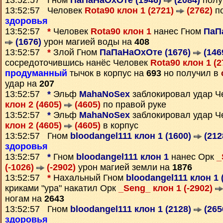
13:52:57 Гном
ПаПаНаОхОте (1946)
(2084)
полу
13:52:57 Человек
Rota90 клон 1 (2721)
(2762)
по
здоровья
13:52:57
*
Человек
Rota90 клон 1
нанес Гном
ПаП
(1676)
урон магией воды на
408
13:52:57
*
Злой Гном
ПаПаНаОхОте (1676)
(146
сосредоточившись нанёс Человек
Rota90 клон 1 (
продуманный
тычок в корпус на
693
но получил в
удар на
207
13:52:57
*
Эльф
MahaNoSex
заблокировал удар Ч
клон 2 (4605)
(4605)
по правой руке
13:52:57
*
Эльф
MahaNoSex
заблокировал удар Ч
клон 2 (4605)
(4605)
в корпус
13:52:57 Гном
bloodangel111 клон 1 (1600)
(212
здоровья
13:52:57
*
Гном
bloodangel111 клон 1
нанес Орк
_
(-1026)
(-2902)
урон магией земли на
1876
13:52:57
*
Нахальный Гном
bloodangel111 клон 1 
криками "ура" накатил Орк
_Seng_ клон 1 (-2902)
ногам на
2643
13:52:57 Гном
bloodangel111 клон 1 (2128)
(265
здоровья