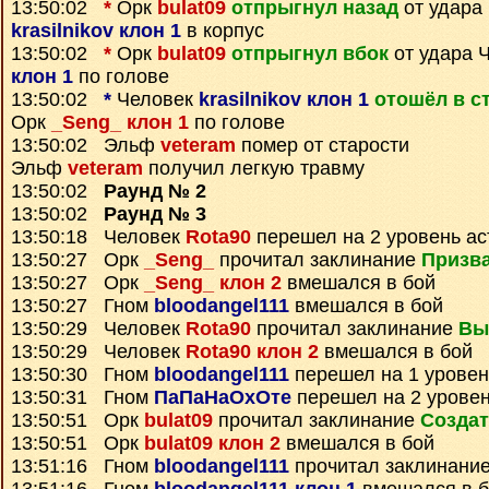
13:50:02
*
Орк
bulat09
отпрыгнул назад
от удара
krasilnikov клон 1
в корпус
13:50:02
*
Орк
bulat09
отпрыгнул вбок
от удара 
клон 1
по голове
13:50:02
*
Человек
krasilnikov клон 1
отошёл в с
Орк
_Seng_ клон 1
по голове
13:50:02 Эльф
veteram
помер от старости
Эльф
veteram
получил легкую травму
13:50:02
Раунд № 2
13:50:02
Раунд № 3
13:50:18 Человек
Rota90
перешел на 2 уровень ас
13:50:27 Орк
_Seng_
прочитал заклинание
Призва
13:50:27 Орк
_Seng_ клон 2
вмешался в бой
13:50:27 Гном
bloodangel111
вмешался в бой
13:50:29 Человек
Rota90
прочитал заклинание
Вы
13:50:29 Человек
Rota90 клон 2
вмешался в бой
13:50:30 Гном
bloodangel111
перешел на 1 уровен
13:50:31 Гном
ПаПаНаОхОте
перешел на 2 уровен
13:50:51 Орк
bulat09
прочитал заклинание
Создат
13:50:51 Орк
bulat09 клон 2
вмешался в бой
13:51:16 Гном
bloodangel111
прочитал заклинани