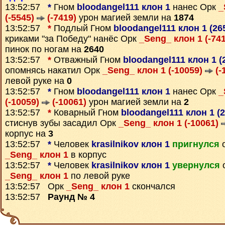
13:52:57
*
Гном
bloodangel111 клон 1
нанес Орк
_
(-5545)
(-7419)
урон магией земли на
1874
13:52:57
*
Подлый Гном
bloodangel111 клон 1 (26
криками "за Победу" нанёс Орк
_Seng_ клон 1 (-74
пинок по ногам на
2640
13:52:57
*
Отважный Гном
bloodangel111 клон 1 (
опомнясь накатил Орк
_Seng_ клон 1 (-10059)
(-
левой руке на
0
13:52:57
*
Гном
bloodangel111 клон 1
нанес Орк
_
(-10059)
(-10061)
урон магией земли на
2
13:52:57
*
Коварный Гном
bloodangel111 клон 1 (
стиснув зубы засадил Орк
_Seng_ клон 1 (-10061)
корпус на
3
13:52:57
*
Человек
krasilnikov клон 1
пригнулся
о
_Seng_ клон 1
в корпус
13:52:57
*
Человек
krasilnikov клон 1
увернулся
о
_Seng_ клон 1
по левой руке
13:52:57 Орк
_Seng_ клон 1
скончался
13:52:57
Раунд № 4