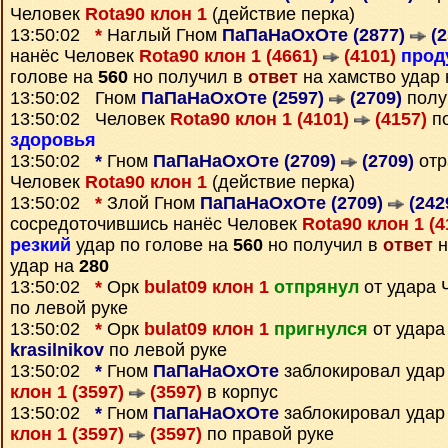
Человек
Rota90 клон 1
(действие перка)
13:50:02
*
Наглый Гном
ПаПаНаОхОте (2877)
(2
нанёс Человек
Rota90 клон 1 (4661)
(4101)
прод
голове на
560
но получил в
ответ
на хамство удар
13:50:02 Гном
ПаПаНаОхОте (2597)
(2709)
полу
13:50:02 Человек
Rota90 клон 1 (4101)
(4157)
по
здоровья
13:50:02
*
Гном
ПаПаНаОхОте (2709)
(2709)
отр
Человек
Rota90 клон 1
(действие перка)
13:50:02
*
Злой Гном
ПаПаНаОхОте (2709)
(242
сосредоточившись нанёс Человек
Rota90 клон 1 (
резкий
удар по голове на
560
но получил в
ответ
н
удар на
280
13:50:02
*
Орк
bulat09 клон 1
отпрянул
от удара 
по левой руке
13:50:02
*
Орк
bulat09 клон 1
пригнулся
от удара
krasilnikov
по левой руке
13:50:02
*
Гном
ПаПаНаОхОте
заблокировал удар
клон 1 (3597)
(3597)
в корпус
13:50:02
*
Гном
ПаПаНаОхОте
заблокировал удар
клон 1 (3597)
(3597)
по правой руке