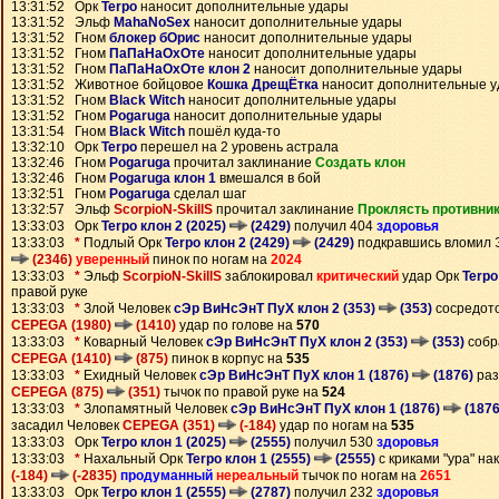
13:31:52 Орк
Terpo
наносит дополнительные удары
13:31:52 Эльф
MahaNoSex
наносит дополнительные удары
13:31:52 Гном
блокер бОрис
наносит дополнительные удары
13:31:52 Гном
ПаПаНаОхОте
наносит дополнительные удары
13:31:52 Гном
ПаПаНаОхОте клон 2
наносит дополнительные удары
13:31:52 Животное бойцовое
Кошка ДрещЁтка
наносит дополнительные 
13:31:52 Гном
Black Witch
наносит дополнительные удары
13:31:52 Гном
Pogaruga
наносит дополнительные удары
13:31:54 Гном
Black Witch
пошёл куда-то
13:32:10 Орк
Terpo
перешел на 2 уровень астрала
13:32:46 Гном
Pogaruga
прочитал заклинание
Создать клон
13:32:46 Гном
Pogaruga клон 1
вмешался в бой
13:32:51 Гном
Pogaruga
сделал шаг
13:32:57 Эльф
ScorpioN-SkillS
прочитал заклинание
Проклясть противни
13:33:03 Орк
Terpo клон 2 (2025)
(2429)
получил 404
здоровья
13:33:03
*
Подлый Орк
Terpo клон 2 (2429)
(2429)
подкравшись вломил
(2346)
уверенный
пинок по ногам на
2024
13:33:03
*
Эльф
ScorpioN-SkillS
заблокировал
критический
удар Орк
Terpo
правой руке
13:33:03
*
Злой Человек
сЭр ВиНсЭнТ ПуХ клон 2 (353)
(353)
сосредото
CEPEGA (1980)
(1410)
удар по голове на
570
13:33:03
*
Коварный Человек
сЭр ВиНсЭнТ ПуХ клон 2 (353)
(353)
собр
CEPEGA (1410)
(875)
пинок в корпус на
535
13:33:03
*
Ехидный Человек
сЭр ВиНсЭнТ ПуХ клон 1 (1876)
(1876)
раз
CEPEGA (875)
(351)
тычок по правой руке на
524
13:33:03
*
Злопамятный Человек
сЭр ВиНсЭнТ ПуХ клон 1 (1876)
(1876
засадил Человек
CEPEGA (351)
(-184)
удар по ногам на
535
13:33:03 Орк
Terpo клон 1 (2025)
(2555)
получил 530
здоровья
13:33:03
*
Нахальный Орк
Terpo клон 1 (2555)
(2555)
с криками "ура" на
(-184)
(-2835)
продуманный
нереальный
тычок по ногам на
2651
13:33:03 Орк
Terpo клон 1 (2555)
(2787)
получил 232
здоровья