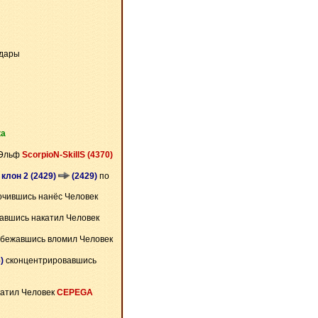
удары
ка
 Эльф
ScorpioN-SkillS (4370)
 клон 2 (2429)
(2429)
по
чившись нанёс Человек
авшись накатил Человек
бежавшись вломил Человек
)
сконцентрировавшись
катил Человек
CEPEGA