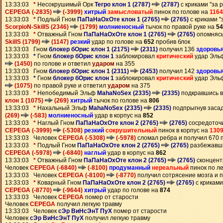
13:33:03
*
Несокрушимый Орк
Terpo клон 1 (2787)
(2787)
с криками "за 
CEPEGA (-2835)
(-3999)
хитрый
замысловатый
пинок по голове на
1164
13:33:03
*
Подлый Гном
ПаПаНаОхОте клон 1 (2765)
(2765)
с криками "
ScorpioN-SkillS (2346)
(1799)
молниеносный
тычок по правой руке на
54
13:33:03
*
Отважный Гном
ПаПаНаОхОте клон 1 (2765)
(2765)
опомнясь
SkillS (1799)
(1147)
резкий
удар по голове на
652
пробив блок
13:33:03 Гном
блокер бОрис клон 1 (2175)
(2311)
получил 136
здоровь
13:33:03
*
Гном
блокер бОрис клон 1
заблокировал
критический
удар Эл
(1450)
по голове и ответил
ударом
на 355
13:33:03 Гном
блокер бОрис клон 1 (2311)
(2453)
получил 142
здоровь
13:33:03
*
Гном
блокер бОрис клон 1
заблокировал
критический
удар Эл
(1075)
по правой руке и ответил
ударом
на 375
13:33:03
*
Непобедимый Эльф
MahaNoSex (2335)
(2335)
подкравшись 
клон 1 (1075)
(269)
хитрый
тычок по голове на
806
13:33:03
*
Нахальный Эльф
MahaNoSex (2335)
(2335)
подпрыгнув заса
(269)
(-583)
молниеносный
удар в корпус на
852
13:33:03
*
Наглый Гном
ПаПаНаОхОте клон 2 (2765)
(2765)
сосредоточ
CEPEGA (-3999)
(-5308)
резкий
сокрушительный
пинок в корпус на
130
13:33:03 Человек
CEPEGA (-5308)
(-5978)
сломал ребра и получил 670
13:33:03
*
Подлый Гном
ПаПаНаОхОте клон 2 (2765)
(2765)
разбежавши
CEPEGA (-5978)
(-6840)
наглый
удар в корпус на
862
13:33:03
*
Отважный Гном
ПаПаНаОхОте клон 2 (2765)
(2765)
сконцент
Человек
CEPEGA (-6840)
(-8100)
продуманный
нереальный
пинок по ле
13:33:03 Человек
CEPEGA (-8100)
(-8770)
получил сотрясение мозга и 
13:33:03
*
Коварный Гном
ПаПаНаОхОте клон 2 (2765)
(2765)
с криками
CEPEGA (-8770)
(-9644)
хитрый
удар по голове на
874
13:33:03 Человек
CEPEGA
помер от старости
Человек
CEPEGA
получил легкую травму
13:33:03 Человек
сЭр ВиНсЭнТ ПуХ
помер от старости
Человек
сЭр ВиНсЭнТ ПуХ
получил легкую травму