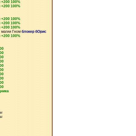
 +200 100%
 +200 100%
 +200 100%
 +200 100%
 +200 100%
 магии Гном
блокер бОрис
 +200 100%
00
00
00
00
00
00
00
00
00
00
щника
ры
ры