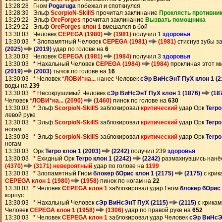
13:28:28 Гном
Pogaruga
побежал и споткнулся
13:28:39 Эльф
ScorpioN-SkillS
прочитал заклинание
Проклясть противни
13:29:22 Эльф
OreForges
прочитал заклинание
Вызвать помощника
13:29:22 Эльф
OreForges клон 1
вмешался в бой
13:30:03 Человек
CEPEGA (1980)
(1981)
получил 1
здоровья
13:30:03
*
Злопамятный Человек
CEPEGA (1981)
(1981)
стиснув зубы з
(2025)
(2019)
удар по голове на
6
13:30:03 Человек
CEPEGA (1981)
(1984)
получил 3
здоровья
13:30:03
*
Нахальный Человек
CEPEGA (1984)
(1984)
проклиная этот м
(2019)
(2003)
тычок по голове на
16
13:30:03
*
Человек
*ЛОВИ*на...
нанес Человек
сЭр ВиНсЭнТ ПуХ клон 1 (2
воды на
239
13:30:03
*
Несокрушимый Человек
сЭр ВиНсЭнТ ПуХ клон 1 (1876)
(18
Человек
*ЛОВИ*на... (2090)
(1460)
пинок по голове на
630
13:30:03
*
Эльф
ScorpioN-SkillS
заблокировал
критический
удар Орк
Terpo
левой руке
13:30:03
*
Эльф
ScorpioN-SkillS
заблокировал
критический
удар Орк
Terpo
ногам
13:30:03
*
Эльф
ScorpioN-SkillS
заблокировал
критический
удар Орк
Terpo
ногам
13:30:03 Орк
Terpo клон 1 (2003)
(2242)
получил 239
здоровья
13:30:03
*
Ехидный Орк
Terpo клон 1 (2242)
(2242)
размахнувшись нан
(4370)
(3171)
невероятный
удар по голове на
1199
13:30:03
*
Злопамятный Гном
блокер бОрис клон 1 (2175)
(2175)
с крик
CEPEGA клон 1 (1980)
(1958)
пинок по ногам на
22
13:30:03
*
Человек
CEPEGA клон 1
заблокировал удар Гном
блокер бОрис 
корпус
13:30:03
*
Нахальный Человек
сЭр ВиНсЭнТ ПуХ (2115)
(2115)
с крикам
Человек
CEPEGA клон 1 (1958)
(1306)
удар по правой руке на
652
13:30:03
*
Человек
CEPEGA клон 1
заблокировал удар Человек
сЭр ВиНсЭ