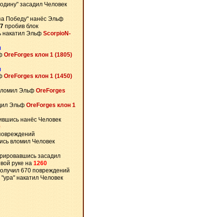
родину" засадил Человек
за Победу" нанёс Эльф
7
пробив блок
 накатил Эльф
ScorpioN-
я
ьф
OreForges клон 1 (1805)
я
ьф
OreForges клон 1 (1450)
вломил Эльф
OreForges
дил Эльф
OreForges клон 1
ившись нанёс Человек
9
 повреждений
сь вломил Человек
рировавшись засадил
вой руке на
1260
получил 670 повреждений
 "ура" накатил Человек