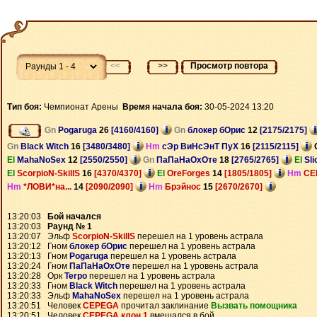
<<
>>
Просмотр повтора
Тип боя:
Чемпионат Арены
Время начала боя:
30-05-2024 13:20
Gn
Pogaruga
26
[4160/4160]
Gn
блокер бОрис
12
[2175/2175]
Gn
Black Witch
16
[3480/3480]
Hm
сЭр ВиНсЭнТ ПуХ
16
[2115/2115]
El
MahaNoSex
12
[2550/2550]
Gn
ПаПаНаОхОте
18
[2765/2765]
El
Sl
El
ScorpioN-SkillS
16
[4370/4370]
El
OreForges
14
[1805/1805]
Hm
CE
Hm
*ЛОВИ*на...
14
[2090/2090]
Hm
Брэйнос
15
[2670/2670]
13:20:03
Бой начался
13:20:03
Раунд № 1
13:20:07 Эльф
ScorpioN-SkillS
перешел на 1 уровень астрала
13:20:12 Гном
блокер бОрис
перешел на 1 уровень астрала
13:20:13 Гном
Pogaruga
перешел на 1 уровень астрала
13:20:24 Гном
ПаПаНаОхОте
перешел на 1 уровень астрала
13:20:28 Орк
Terpo
перешел на 1 уровень астрала
13:20:33 Гном
Black Witch
перешел на 1 уровень астрала
13:20:33 Эльф
MahaNoSex
перешел на 1 уровень астрала
13:20:51 Человек
CEPEGA
прочитал заклинание
Вызвать помощника
13:20:51 Человек
CEPEGA клон 1
вмешался в бой