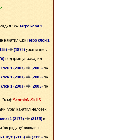
ка
асадил Орк
Terpo клон 1
ир накатил Орк
Terpo клон 1
115)
(1876)
урон магией
76)
подпрыгнув засадил
 клон 1 (2003)
(2003)
по
 клон 1 (2003)
(2003)
по
 клон 1 (2003)
(2003)
по
ёс Эльф
ScorpioN-SkillS
ами "ура" накатил Человек
клон 1 (2175)
(2175)
в
и "за родину" засадил
нТ ПуХ (2115)
(2115)
по