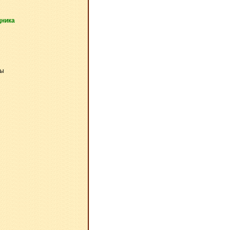
щника
ры