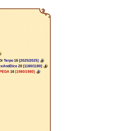
Or
Terpo
16
[2025/2025]
iceAndDice
20
[1180/1180]
PEGA
16
[1980/1980]