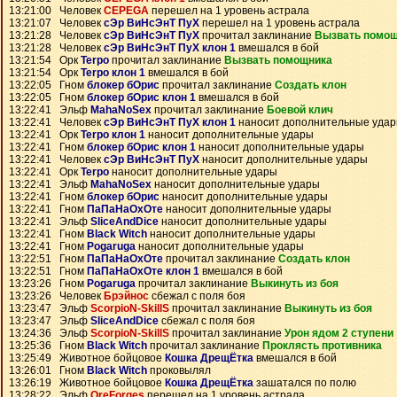
13:21:00 Человек
CEPEGA
перешел на 1 уровень астрала
13:21:07 Человек
сЭр ВиНсЭнТ ПуХ
перешел на 1 уровень астрала
13:21:28 Человек
сЭр ВиНсЭнТ ПуХ
прочитал заклинание
Вызвать помо
13:21:28 Человек
сЭр ВиНсЭнТ ПуХ клон 1
вмешался в бой
13:21:54 Орк
Terpo
прочитал заклинание
Вызвать помощника
13:21:54 Орк
Terpo клон 1
вмешался в бой
13:22:05 Гном
блокер бОрис
прочитал заклинание
Создать клон
13:22:05 Гном
блокер бОрис клон 1
вмешался в бой
13:22:41 Эльф
MahaNoSex
прочитал заклинание
Боевой клич
13:22:41 Человек
сЭр ВиНсЭнТ ПуХ клон 1
наносит дополнительные уда
13:22:41 Орк
Terpo клон 1
наносит дополнительные удары
13:22:41 Гном
блокер бОрис клон 1
наносит дополнительные удары
13:22:41 Человек
сЭр ВиНсЭнТ ПуХ
наносит дополнительные удары
13:22:41 Орк
Terpo
наносит дополнительные удары
13:22:41 Эльф
MahaNoSex
наносит дополнительные удары
13:22:41 Гном
блокер бОрис
наносит дополнительные удары
13:22:41 Гном
ПаПаНаОхОте
наносит дополнительные удары
13:22:41 Эльф
SliceAndDice
наносит дополнительные удары
13:22:41 Гном
Black Witch
наносит дополнительные удары
13:22:41 Гном
Pogaruga
наносит дополнительные удары
13:22:51 Гном
ПаПаНаОхОте
прочитал заклинание
Создать клон
13:22:51 Гном
ПаПаНаОхОте клон 1
вмешался в бой
13:23:26 Гном
Pogaruga
прочитал заклинание
Выкинуть из боя
13:23:26 Человек
Брэйнос
сбежал с поля боя
13:23:47 Эльф
ScorpioN-SkillS
прочитал заклинание
Выкинуть из боя
13:23:47 Эльф
SliceAndDice
сбежал с поля боя
13:24:36 Эльф
ScorpioN-SkillS
прочитал заклинание
Урон ядом 2 ступени
13:25:36 Гном
Black Witch
прочитал заклинание
Проклясть противника
13:25:49 Животное бойцовое
Кошка ДрещЁтка
вмешался в бой
13:26:01 Гном
Black Witch
проковылял
13:26:19 Животное бойцовое
Кошка ДрещЁтка
зашатался по полю
13:28:22 Эльф
OreForges
перешел на 1 уровень астрала