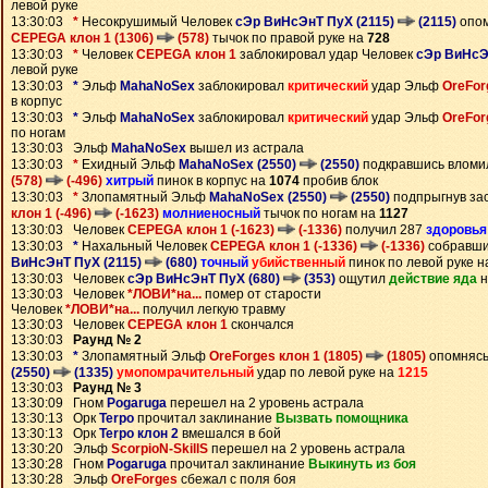
левой руке
13:30:03
*
Несокрушимый Человек
сЭр ВиНсЭнТ ПуХ (2115)
(2115)
опом
CEPEGA клон 1 (1306)
(578)
тычок по правой руке на
728
13:30:03
*
Человек
CEPEGA клон 1
заблокировал удар Человек
сЭр ВиНсЭ
левой руке
13:30:03
*
Эльф
MahaNoSex
заблокировал
критический
удар Эльф
OreFor
в корпус
13:30:03
*
Эльф
MahaNoSex
заблокировал
критический
удар Эльф
OreFor
по ногам
13:30:03 Эльф
MahaNoSex
вышел из астрала
13:30:03
*
Ехидный Эльф
MahaNoSex (2550)
(2550)
подкравшись вломи
(578)
(-496)
хитрый
пинок в корпус на
1074
пробив блок
13:30:03
*
Злопамятный Эльф
MahaNoSex (2550)
(2550)
подпрыгнув за
клон 1 (-496)
(-1623)
молниеносный
тычок по ногам на
1127
13:30:03 Человек
CEPEGA клон 1 (-1623)
(-1336)
получил 287
здоровья
13:30:03
*
Нахальный Человек
CEPEGA клон 1 (-1336)
(-1336)
собравши
ВиНсЭнТ ПуХ (2115)
(680)
точный
убийственный
пинок по левой руке 
13:30:03 Человек
сЭр ВиНсЭнТ ПуХ (680)
(353)
ощутил
действие яда
н
13:30:03 Человек
*ЛОВИ*на...
помер от старости
Человек
*ЛОВИ*на...
получил легкую травму
13:30:03 Человек
CEPEGA клон 1
скончался
13:30:03
Раунд № 2
13:30:03
*
Злопамятный Эльф
OreForges клон 1 (1805)
(1805)
опомнясь
(2550)
(1335)
умопомрачительный
удар по левой руке на
1215
13:30:03
Раунд № 3
13:30:09 Гном
Pogaruga
перешел на 2 уровень астрала
13:30:13 Орк
Terpo
прочитал заклинание
Вызвать помощника
13:30:13 Орк
Terpo клон 2
вмешался в бой
13:30:20 Эльф
ScorpioN-SkillS
перешел на 2 уровень астрала
13:30:28 Гном
Pogaruga
прочитал заклинание
Выкинуть из боя
13:30:28 Эльф
OreForges
сбежал с поля боя