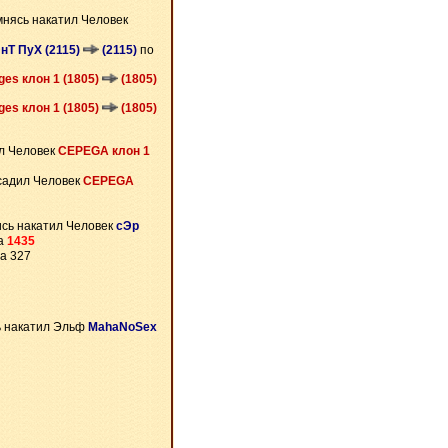
нясь накатил Человек
нТ ПуХ (2115)
(2115)
по
ges клон 1 (1805)
(1805)
ges клон 1 (1805)
(1805)
л Человек
CEPEGA клон 1
садил Человек
CEPEGA
сь накатил Человек
сЭр
на
1435
а 327
 накатил Эльф
MahaNoSex