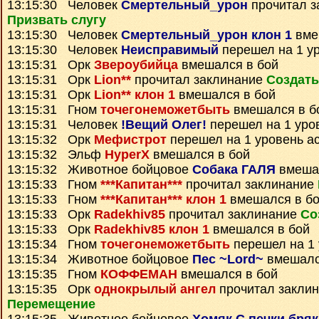
13:15:30 Человек
Смертельный_урон
прочитал з
Призвать слугу
13:15:30 Человек
Смертельный_урон клон 1
вме
13:15:30 Человек
Неисправимый
перешел на 1 у
13:15:31 Орк
Звероубийца
вмешался в бой
13:15:31 Орк
Lion**
прочитал заклинание
Создать
13:15:31 Орк
Lion** клон 1
вмешался в бой
13:15:31 Гном
точегонеможетбыть
вмешался в б
13:15:31 Человек
!Вещий Олег!
перешел на 1 уро
13:15:32 Орк
Мефистрот
перешел на 1 уровень а
13:15:32 Эльф
HyperX
вмешался в бой
13:15:32 Животное бойцовое
Собака ГАЛЯ
вмешал
13:15:33 Гном
***Капитан***
прочитал заклинание
13:15:33 Гном
***Капитан*** клон 1
вмешался в б
13:15:33 Орк
Radekhiv85
прочитал заклинание
Со
13:15:33 Орк
Radekhiv85 клон 1
вмешался в бой
13:15:34 Гном
точегонеможетбыть
перешел на 1 
13:15:34 Животное бойцовое
Пес ~Lord~
вмешалс
13:15:35 Гном
КОФФЕМАН
вмешался в бой
13:15:35 Орк
однокрылый ангел
прочитал закли
Перемещение