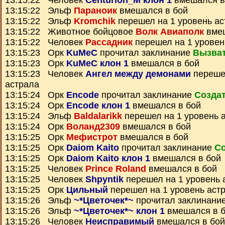
13:15:22 Человек
Centurion_M клон 1
вмешался в
13:15:22 Эльф
Параноик
вмешался в бой
13:15:22 Эльф
Kromchik
перешел на 1 уровень ас
13:15:22 Животное бойцовое
Волк Авиаполк
вмеш
13:15:22 Человек
Рассадник
перешел на 1 уровен
13:15:23 Орк
KuMeC
прочитал заклинание
Вызва
13:15:23 Орк
KuMeC клон 1
вмешался в бой
13:15:23 Человек
Ангел между демонами
перешел
астрала
13:15:24 Орк
Encode
прочитал заклинание
Создат
13:15:24 Орк
Encode клон 1
вмешался в бой
13:15:24 Эльф
Baldalarikk
перешел на 1 уровень 
13:15:24 Орк
Воланд2309
вмешался в бой
13:15:25 Орк
Мефистрот
вмешался в бой
13:15:25 Орк
Daiom Kaito
прочитал заклинание
Со
13:15:25 Орк
Daiom Kaito клон 1
вмешался в бой
13:15:25 Человек
Prince Roland
вмешался в бой
13:15:25 Человек
Shpyntik
перешел на 1 уровень 
13:15:25 Орк
Цильный
перешел на 1 уровень аст
13:15:26 Эльф
~*Цветочек*~
прочитал заклинани
13:15:26 Эльф
~*Цветочек*~ клон 1
вмешался в 
13:15:26 Человек
Неисправимый
вмешался в бой