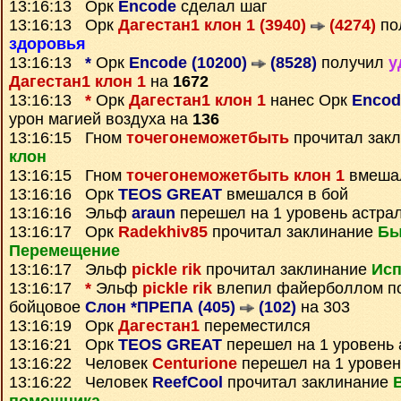
13:16:13 Орк
Encode
сделал шаг
13:16:13 Орк
Дагестан1 клон 1 (3940)
(4274)
по
здоровья
13:16:13
*
Орк
Encode (10200)
(8528)
получил
у
Дагестан1 клон 1
на
1672
13:16:13
*
Орк
Дагестан1 клон 1
нанес Орк
Encod
урон магией воздуха на
136
13:16:15 Гном
точегонеможетбыть
прочитал зак
клон
13:16:15 Гном
точегонеможетбыть клон 1
вмешал
13:16:16 Орк
TEOS GREAT
вмешался в бой
13:16:16 Эльф
araun
перешел на 1 уровень астра
13:16:17 Орк
Radekhiv85
прочитал заклинание
Бы
Перемещение
13:16:17 Эльф
pickle rik
прочитал заклинание
Исп
13:16:17
*
Эльф
pickle rik
влепил файерболлом п
бойцовое
Слон *ПРЕПА (405)
(102)
на 303
13:16:19 Орк
Дагестан1
переместился
13:16:21 Орк
TEOS GREAT
перешел на 1 уровень 
13:16:22 Человек
Centurione
перешел на 1 уровен
13:16:22 Человек
ReefCool
прочитал заклинание