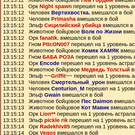
13:15:11 Животное бойцовое
Лев Гордый
вмешалс
13:15:11 Орк
Night spawn
перешел на 1 уровень а
13:15:12 Человек
Вертихвостка.
вмешался в бой
13:15:12 Человек
Primasha
вмешался в бой
13:15:12 Эльф
Сицилийский убийца
вмешался в 
13:15:12 Животное бойцовое
Волк по Жизни
вмеш
13:15:12 Орк
fanatik.
вмешался в бой
13:15:12 Гном
PtIcON007
перешел на 1 уровень а
13:15:12 Животное бойцовое
Хомяк ХАМЯК
вмеша
13:15:12 Гном
БАБА РОЗА
перешел на 1 уровень 
13:15:12 Орк
Encode
перешел на 1 уровень астра
13:15:12 Животное бойцовое
Медведь Толстый
в
13:15:12 Эльф
~~Griffit~~
перешел на 1 уровень 
13:15:13 Человек
Смертельный_урон
вмешался 
13:15:13 Человек
Centurion_M
перешел на 1 уров
13:15:13 Эльф
Gwain
вмешался в бой
13:15:13 Животное бойцовое
Пес Daimon
вмешалс
13:15:13 Животное бойцовое
Кот Мавик
вмешался
13:15:13 Орк
Lion**
перешел на 1 уровень астрал
13:15:13 Эльф
pickle rik
перешел на 1 уровень ас
13:15:14 Орк
Radekhiv85
перешел на 1 уровень а
13:15:14 Орк
Vegos
вмешался в бой