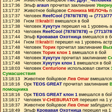
13:17:34 Животное бойцовое
Пес Друг_Человека
13:17:36 Эльф
araun
прочитал заклинание
Уверну
13:17:37 Животное бойцовое
Слониха МЕЛОЧЬ
п
13:17:37 Человек
ReefCool (7878/7878)
(7713/77
13:17:38 Гном
!!!krab!!!
вмешался в бой
13:17:38 Человек
Хукутун
перешел на 1 уровень 
13:17:43 Человек
ReefCool (7878/7878)
(7713/78
13:17:44 Эльф
Кровавая Охотница
вмешался в б
13:17:44 Гном
!!!krab!!!
перешел на 1 уровень аст
13:17:48 Человек
Торик
прочитал заклинание
Выз
13:17:48 Человек
Торик клон 1
вмешался в бой
13:17:48 Человек
Хукутун
прочитал заклинание
С
13:17:48 Человек
Хукутун клон 1
вмешался в бой
13:18:03 Человек
Centurione
использовал свиток
Сумаcшествия
13:18:13 Животное бойцовое
Лев Omar
вмешался 
13:18:16 Орк
TEOS GREAT
прочитал заклинание
помощника
13:18:16 Орк
TEOS GREAT клон 1
вмешался в бо
13:18:17 Человек
V-CHEBURATOR
перешел на 1 у
13:18:37 Животное бойцовое
Лев Omar
заблудилс
13:18:49 Эльф
Кровавая Охотница
перешел на 1