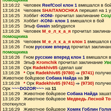
помощника
13:16:22 Человек
ReefCool клон 1
вмешался в бо
13:16:24 Человек
SHAITANOCHKA
перешел на 1 у
13:16:25 Хоббит
-KONI-
прочитал заклинание
Созд
13:16:25 Хоббит
-KONI- клон 1
вмешался в бой
13:16:25 Эльф
Gwain
заблудился
13:16:26 Человек
М_е_л_к_а_я
прочитал заклина
помощника
13:16:26 Человек
М_е_л_к_а_я клон 1
вмешался 
13:16:26 Гном
русские вперед
прочитал заклина
помощника
13:16:26 Гном
русские вперед клон 1
вмешался в
13:16:28 Эльф
Kromchik
прочитал заклинание
Ув
13:16:28 Орк
Radekhiv85
сделал шаг
13:16:28
*
Орк
Radekhiv85 (9780)
(9741)
получи
Животное бойцовое
Собака Найда
на
39
13:16:28
*
Орк
Radekhiv85 (9741)
(9730)
получи
Орк
~~~DOZOR~~~
на
11
13:16:29 Животное бойцовое
Собака Найда
зашат
13:16:29 Животное бойцовое
Медведь Лесной Т
споткнулся
13:16:29 Животное бойцовое
Хомяк Гоблин Голу