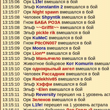
13:15:06 Орк
L1fe!
вмешался в бой
13:15:06 Эльф
Konstantin 2
вмешался в бой
13:15:07 Орк
Night spawn
вмешался в бой
13:15:08 Человек
Shpyntik
вмешался в бой
13:15:08 Гном
БАБА РОЗА
вмешался в бой
13:15:08 Эльф
~~Griffit~~
вмешался в бой
13:15:08 Эльф
pickle rik
вмешался в бой
13:15:08 Орк
KuMeC
вмешался в бой
13:15:09 Гном
PtIcON007
вмешался в бой
13:15:09 Орк
Moora
вмешался в бой
13:15:09 Орк
Lion**
вмешался в бой
13:15:10 Эльф
Маньячело
вмешался в бой
13:15:10 Животное бойцовое
Кот Komurin
вмешал
13:15:10 Орк
однокрылый ангел
вмешался в бой
13:15:10 Человек
Рассадник
вмешался в бой
13:15:10 Орк
Radekhiv85
вмешался в бой
13:15:10 Эльф
Хэффи
вмешался в бой
13:15:11 Эльф
~Elen
вмешался в бой
13:15:11 Эльф
Reversity
перешел на 1 уровень ас
13:15:11 Орк
Зеленов
вмешался в бой
13:15:11 Орк
L1fe!
перешел на 1 уровень астрала