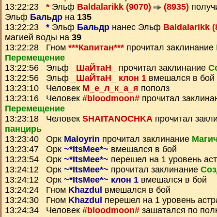
13:22:23
*
Эльф
Baldalarikk (9070)
(8935)
получ
Эльф
Бальдр
на
135
13:22:23
*
Эльф
Бальдр
нанес Эльф
Baldalarikk 
магией воды на
39
13:22:28 Гном
***Капитан***
прочитал заклинание
Перемещение
13:22:56 Эльф
_ШаЙтаН_
прочитал заклинание
С
13:22:56 Эльф
_ШаЙтаН_ клон 1
вмешался в бой
13:23:10 Человек
М_е_л_к_а_я
пополз
13:23:16 Человек
#bloodmoon#
прочитал заклина
Перемещение
13:23:18 Человек
SHAITANOCHKA
прочитал закл
панцирь
13:23:40 Орк
Maloyrin
прочитал заклинание
Магич
13:23:47 Орк
~*ItsMee*~
вмешался в бой
13:23:54 Орк
~*ItsMee*~
перешел на 1 уровень ас
13:24:12 Орк
~*ItsMee*~
прочитал заклинание
Соз
13:24:12 Орк
~*ItsMee*~ клон 1
вмешался в бой
13:24:24 Гном
Khazdul
вмешался в бой
13:24:30 Гном
Khazdul
перешел на 1 уровень астр
13:24:34 Человек
#bloodmoon#
зашатался по пол