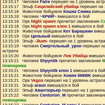
13:15:17 Человек
Faire
перешел на 1 уровень аст
13:15:17 Эльф
Сицилийский убийца
перешел на 
13:15:18 Животное бойцовое
Кошка Симка
вмешал
13:15:18 Человек
~КРИЙ~
вмешался в бой
13:15:18 Орк
Night spawn
прочитал заклинание
С
13:15:18 Орк
Night spawn клон 1
вмешался в бой
13:15:19 Животное бойцовое
Кот Барашкин
вмеша
13:15:19 Орк
Цильный
вмешался в бой
13:15:19 Эльф
-Jkam-
перешел на 1 уровень астр
13:15:19 Человек
Смертельный_урон
перешел на
астрала
13:15:20 Животное бойцовое
Лев Убийца
вмешалс
13:15:21 Человек
Shpyntik
прочитал заклинание
В
помощника
13:15:21 Человек
Shpyntik клон 1
вмешался в бо
13:15:21 Животное бойцовое
Хомяк IIIM9IK
вмеша
13:15:21 Орк
Vegos
перешел на 1 уровень астрал
13:15:21 Эльф
araun
вмешался в бой
13:15:22 Эльф
Авантюрьер
перешел на 1 уровен
13:15:22 Человек
Centurion_M
прочитал заклина
помощника