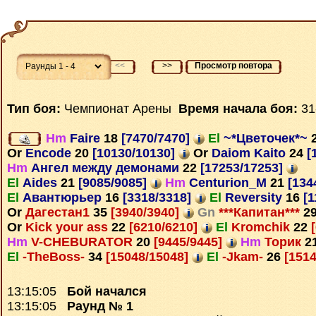
<<
>>
Просмотр повтора
Тип боя:
Чемпионат Арены
Время начала боя:
31
Hm
Faire
18
[7470/7470]
El
~*Цветочек*~
Or
Encode
20
[10130/10130]
Or
Daiom Kaito
24
[
Hm
Ангел между демонами
22
[17253/17253]
El
Aides
21
[9085/9085]
Hm
Centurion_M
21
[134
El
Авантюрьер
16
[3318/3318]
El
Reversity
16
[1
Or
Дагестан1
35
[3940/3940]
Gn
***Капитан***
2
Or
Kick your ass
22
[6210/6210]
El
Kromchik
22
[
Hm
V-CHEBURATOR
20
[9445/9445]
Hm
Торик
2
El
-TheBoss-
34
[15048/15048]
El
-Jkam-
26
[1514
13:15:05
Бой начался
13:15:05
Раунд № 1