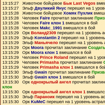
13:15:27 Животное бойцовое
Бык Last Vegos
вмеш
13:15:27 Эльф
Двуликий Янус
перешел на 1 уров
13:15:28 Животное бойцовое
Хомяк Пухлик
вмеша
13:15:28 Человек
Faire
прочитал заклинание
Приз
13:15:28 Человек
Faire клон 1
вмешался в бой
13:15:28 Человек
Makc_1991
вмешался в бой
13:15:29 Орк
Воланд2309
перешел на 1 уровень а
13:15:29 Эльф
Konstantin 2
перешел на 1 уровень
13:15:29 Эльф
Маньячело
перешел на 1 уровень 
13:15:29 Орк
Moora
прочитал заклинание
Создать
13:15:29 Орк
Moora клон 1
вмешался в бой
13:15:29 Человек
Prince Roland
перешел на 1 уро
13:15:29 Человек
Primasha
прочитал заклинание
13:15:29 Человек
Primasha клон 1
вмешался в бо
13:15:30 Эльф
Gwain
прочитал заклинание
Призв
13:15:30 Эльф
Gwain клон 1
вмешался в бой
13:15:30 Орк
однокрылый ангел
прочитал закли
клон
13:15:30 Орк
однокрылый ангел клон 1
вмешался
13:15:30 Эльф
Параноик
перешел на 1 уровень а
13:15:30 Орк
KuMeC
перешел на 1 уровень астра