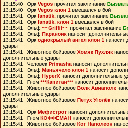
13:15:40 Орк
Vegos
прочитал заклинание
Вызват
13:15:40 Орк
Vegos клон 1
вмешался в бой
13:15:41 Орк
fanatik.
прочитал заклинание
Вызва
13:15:41 Орк
fanatik. клон 1
вмешался в бой
13:15:41 Эльф
~~Griffit~~
прочитал заклинание
Б
13:15:41 Эльф
Параноик
наносит дополнительны
13:15:41 Орк
однокрылый ангел клон 1
наносит 
удары
13:15:41 Животное бойцовое
Хомяк Пухляк
нанос
дополнительные удары
13:15:41 Человек
Primasha
наносит дополнитель
13:15:41 Эльф
Маньячело клон 1
наносит дополн
13:15:41 Эльф
HyperX
наносит дополнительные у
13:15:41 Гном
***Капитан***
наносит дополнитель
13:15:41 Животное бойцовое
Волк Авиаполк
нано
дополнительные удары
13:15:41 Животное бойцовое
Петух Уголёк
наноси
удары
13:15:41 Орк
Мефистрот
наносит дополнительны
13:15:41 Гном
КОФФЕМАН
наносит дополнительн
13:15:41 Животное бойцовое
Кот Наполеон
нанос