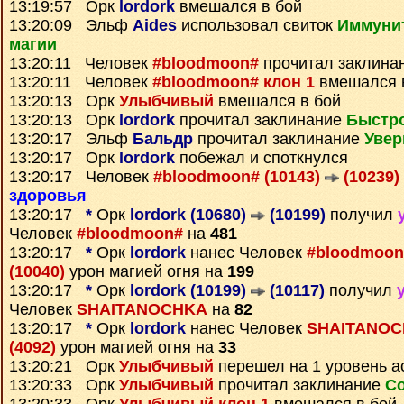
13:19:57 Орк
lordork
вмешался в бой
13:20:09 Эльф
Aides
использовал свиток
Иммунит
магии
13:20:11 Человек
#bloodmoon#
прочитал заклина
13:20:11 Человек
#bloodmoon# клон 1
вмешался 
13:20:13 Орк
Улыбчивый
вмешался в бой
13:20:13 Орк
lordork
прочитал заклинание
Быстр
13:20:17 Эльф
Бальдр
прочитал заклинание
Увер
13:20:17 Орк
lordork
побежал и споткнулся
13:20:17 Человек
#bloodmoon# (10143)
(10239)
здоровья
13:20:17
*
Орк
lordork (10680)
(10199)
получил
Человек
#bloodmoon#
на
481
13:20:17
*
Орк
lordork
нанес Человек
#bloodmoon
(10040)
урон магией огня на
199
13:20:17
*
Орк
lordork (10199)
(10117)
получил
Человек
SHAITANOCHKA
на
82
13:20:17
*
Орк
lordork
нанес Человек
SHAITANOC
(4092)
урон магией огня на
33
13:20:21 Орк
Улыбчивый
перешел на 1 уровень а
13:20:33 Орк
Улыбчивый
прочитал заклинание
Со