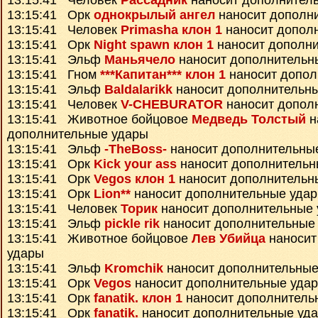
13:15:41 Человек
Рассадник
наносит дополнител
13:15:41 Орк
однокрылый ангел
наносит дополн
13:15:41 Человек
Primasha клон 1
наносит допол
13:15:41 Орк
Night spawn клон 1
наносит дополн
13:15:41 Эльф
Маньячело
наносит дополнительн
13:15:41 Гном
***Капитан*** клон 1
наносит допол
13:15:41 Эльф
Baldalarikk
наносит дополнительн
13:15:41 Человек
V-CHEBURATOR
наносит допол
13:15:41 Животное бойцовое
Медведь Толстый
н
дополнительные удары
13:15:41 Эльф
-TheBoss-
наносит дополнительны
13:15:41 Орк
Kick your ass
наносит дополнительн
13:15:41 Орк
Vegos клон 1
наносит дополнительн
13:15:41 Орк
Lion**
наносит дополнительные уда
13:15:41 Человек
Торик
наносит дополнительные
13:15:41 Эльф
pickle rik
наносит дополнительные
13:15:41 Животное бойцовое
Лев Убийца
наносит
удары
13:15:41 Эльф
Kromchik
наносит дополнительные
13:15:41 Орк
Vegos
наносит дополнительные уда
13:15:41 Орк
fanatik. клон 1
наносит дополнитель
13:15:41 Орк
fanatik.
наносит дополнительные уд