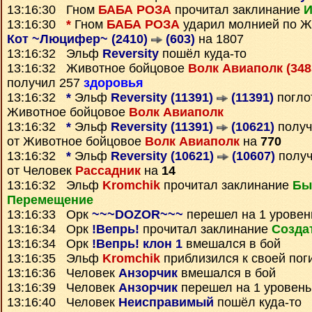
13:16:30 Гном
БАБА РОЗА
прочитал заклинание
И
13:16:30
*
Гном
БАБА РОЗА
ударил молнией по Ж
Кот ~Люцифер~ (2410)
(603)
на 1807
13:16:32 Эльф
Reversity
пошёл куда-то
13:16:32 Животное бойцовое
Волк Авиаполк (34
получил 257
здоровья
13:16:32
*
Эльф
Reversity (11391)
(11391)
погло
Животное бойцовое
Волк Авиаполк
13:16:32
*
Эльф
Reversity (11391)
(10621)
полу
от Животное бойцовое
Волк Авиаполк
на
770
13:16:32
*
Эльф
Reversity (10621)
(10607)
полу
от Человек
Рассадник
на
14
13:16:32 Эльф
Kromchik
прочитал заклинание
Бы
Перемещение
13:16:33 Орк
~~~DOZOR~~~
перешел на 1 уровен
13:16:34 Орк
!Вепрь!
прочитал заклинание
Созда
13:16:34 Орк
!Вепрь! клон 1
вмешался в бой
13:16:35 Эльф
Kromchik
приблизился к своей пог
13:16:36 Человек
Анзорчик
вмешался в бой
13:16:39 Человек
Анзорчик
перешел на 1 уровень
13:16:40 Человек
Неисправимый
пошёл куда-то