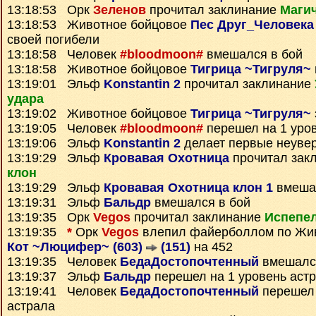
13:18:53 Орк
Зеленов
прочитал заклинание
Маги
13:18:53 Животное бойцовое
Пес Друг_Человека
своей погибели
13:18:58 Человек
#bloodmoon#
вмешался в бой
13:18:58 Животное бойцовое
Тигрица ~Тигруля~
13:19:01 Эльф
Konstantin 2
прочитал заклинание
удара
13:19:02 Животное бойцовое
Тигрица ~Тигруля~
13:19:05 Человек
#bloodmoon#
перешел на 1 уро
13:19:06 Эльф
Konstantin 2
делает первые неуве
13:19:29 Эльф
Кровавая Охотница
прочитал зак
клон
13:19:29 Эльф
Кровавая Охотница клон 1
вмешал
13:19:31 Эльф
Бальдр
вмешался в бой
13:19:35 Орк
Vegos
прочитал заклинание
Испепе
13:19:35
*
Орк
Vegos
влепил файерболлом по Жив
Кот ~Люцифер~ (603)
(151)
на 452
13:19:35 Человек
БедаДостопочтенный
вмешался
13:19:37 Эльф
Бальдр
перешел на 1 уровень аст
13:19:41 Человек
БедаДостопочтенный
перешел 
астрала