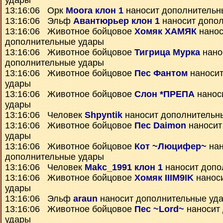
удары
13:16:06 Орк
Moora клон 1
наносит дополнительн
13:16:06 Эльф
Авантюрьер клон 1
наносит допо
13:16:06 Животное бойцовое
Хомяк ХАМЯК
нанос
дополнительные удары
13:16:06 Животное бойцовое
Тигрица Мурка
нано
дополнительные удары
13:16:06 Животное бойцовое
Пес Фантом
наносит
удары
13:16:06 Животное бойцовое
Слон *ПРЕПА
нанос
удары
13:16:06 Человек
Shpyntik
наносит дополнительн
13:16:06 Животное бойцовое
Пес Daimon
наносит
удары
13:16:06 Животное бойцовое
Кот ~Люцифер~
нан
дополнительные удары
13:16:06 Человек
Makc_1991 клон 1
наносит допо
13:16:06 Животное бойцовое
Хомяк IIIM9IK
нанос
удары
13:16:06 Эльф
araun
наносит дополнительные уд
13:16:06 Животное бойцовое
Пес ~Lord~
наносит
удары