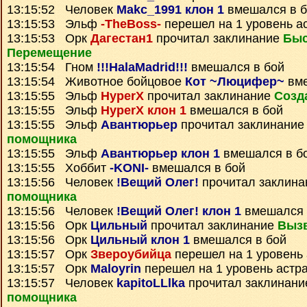
13:15:52 Человек
Makc_1991 клон 1
вмешался в б
13:15:53 Эльф
-TheBoss-
перешел на 1 уровень а
13:15:53 Орк
Дагестан1
прочитал заклинание
Быс
Перемещение
13:15:54 Гном
!!!HalaMadrid!!!
вмешался в бой
13:15:54 Животное бойцовое
Кот ~Люцифер~
вме
13:15:55 Эльф
HyperX
прочитал заклинание
Созд
13:15:55 Эльф
HyperX клон 1
вмешался в бой
13:15:55 Эльф
Авантюрьер
прочитал заклинани
помощника
13:15:55 Эльф
Авантюрьер клон 1
вмешался в б
13:15:55 Хоббит
-KONI-
вмешался в бой
13:15:56 Человек
!Вещий Олег!
прочитал заклин
помощника
13:15:56 Человек
!Вещий Олег! клон 1
вмешался 
13:15:56 Орк
Цильный
прочитал заклинание
Выз
13:15:56 Орк
Цильный клон 1
вмешался в бой
13:15:57 Орк
Звероубийца
перешел на 1 уровень
13:15:57 Орк
Maloyrin
перешел на 1 уровень астр
13:15:57 Человек
kapitoLLlka
прочитал заклинан
помощника