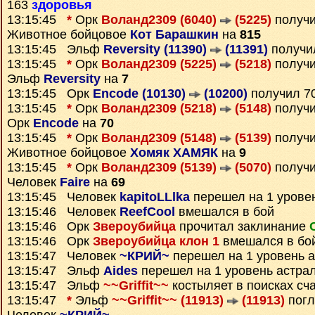
163
здоровья
13:15:45
*
Орк
Воланд2309 (6040)
(5225)
получ
Животное бойцовое
Кот Барашкин
на
815
13:15:45 Эльф
Reversity (11390)
(11391)
получи
13:15:45
*
Орк
Воланд2309 (5225)
(5218)
получ
Эльф
Reversity
на
7
13:15:45 Орк
Encode (10130)
(10200)
получил 7
13:15:45
*
Орк
Воланд2309 (5218)
(5148)
получ
Орк
Encode
на
70
13:15:45
*
Орк
Воланд2309 (5148)
(5139)
получ
Животное бойцовое
Хомяк ХАМЯК
на
9
13:15:45
*
Орк
Воланд2309 (5139)
(5070)
получ
Человек
Faire
на
69
13:15:45 Человек
kapitoLLlka
перешел на 1 урове
13:15:46 Человек
ReefCool
вмешался в бой
13:15:46 Орк
Звероубийца
прочитал заклинание
13:15:46 Орк
Звероубийца клон 1
вмешался в бо
13:15:47 Человек
~КРИЙ~
перешел на 1 уровень 
13:15:47 Эльф
Aides
перешел на 1 уровень астра
13:15:47 Эльф
~~Griffit~~
костыляет в поисках сч
13:15:47
*
Эльф
~~Griffit~~ (11913)
(11913)
погл