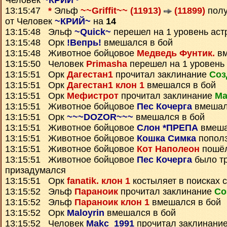
Человек
~КРИЙ~
13:15:47
*
Эльф
~~Griffit~~ (11913)
(11899)
пол
от Человек
~КРИЙ~
на
14
13:15:48 Эльф
~Quick~
перешел на 1 уровень аст
13:15:48 Орк
!Вепрь!
вмешался в бой
13:15:48 Животное бойцовое
Медведь Фунтик.
вм
13:15:50 Человек
Primasha
перешел на 1 уровень
13:15:51 Орк
Дагестан1
прочитал заклинание
Соз
13:15:51 Орк
Дагестан1 клон 1
вмешался в бой
13:15:51 Орк
Мефистрот
прочитал заклинание
Ма
13:15:51 Животное бойцовое
Пес Кочерга
вмешал
13:15:51 Орк
~~~DOZOR~~~
вмешался в бой
13:15:51 Животное бойцовое
Слон *ПРЕПА
вмеша
13:15:51 Животное бойцовое
Кошка Симка
попол
13:15:51 Животное бойцовое
Кот Наполеон
пошёл
13:15:51 Животное бойцовое
Пес Кочерга
было тр
призадумался
13:15:51 Орк
fanatik. клон 1
костыляет в поисках 
13:15:52 Эльф
Параноик
прочитал заклинание
Со
13:15:52 Эльф
Параноик клон 1
вмешался в бой
13:15:52 Орк
Maloyrin
вмешался в бой
13:15:52 Человек
Makc_1991
прочитал заклинани