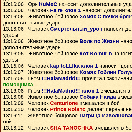
13:16:06 Орк
KuMeC
наносит дополнительные уд
13:16:06 Человек
Faire клон 1
наносит дополните
13:16:06 Животное бойцовое
Хомяк С печки бряк
дополнительные удары
13:16:06 Человек
Смертельный_урон
наносит до
удары
13:16:06 Животное бойцовое
Волк по Жизни
нано
дополнительные удары
13:16:06 Животное бойцовое
Кот Komurin
наноси
удары
13:16:06 Человек
kapitoLLlka клон 1
наносит доп
13:16:07 Животное бойцовое
Хомяк Гоблин Голу
13:16:08 Гном
!!!HalaMadrid!!!
прочитал заклинан
помощника
13:16:08 Гном
!!!HalaMadrid!!! клон 1
вмешался в 
13:16:08 Животное бойцовое
Собака Найда
вмеша
13:16:09 Человек
Centurione
вмешался в бой
13:16:10 Человек
Prince Roland
делает первые не
13:16:11 Животное бойцовое
Тигрица Изволнова
бой
13:16:12 Человек
SHAITANOCHKA
вмешался в бо