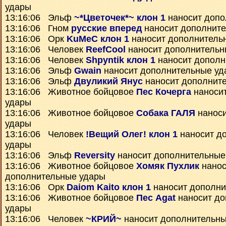
удары
13:16:06 Эльф
~*Цветочек*~ клон 1
наносит допо
13:16:06 Гном
русские вперед
наносит дополнит
13:16:06 Орк
KuMeC клон 1
наносит дополнитель
13:16:06 Человек
ReefCool
наносит дополнительн
13:16:06 Человек
Shpyntik клон 1
наносит дополн
13:16:06 Эльф
Gwain
наносит дополнительные уд
13:16:06 Эльф
Двуликий Янус
наносит дополнит
13:16:06 Животное бойцовое
Пес Кочерга
наноси
удары
13:16:06 Животное бойцовое
Собака ГАЛЯ
наноси
удары
13:16:06 Человек
!Вещий Олег! клон 1
наносит д
удары
13:16:06 Эльф
Reversity
наносит дополнительные
13:16:06 Животное бойцовое
Хомяк Пухлик
нанос
дополнительные удары
13:16:06 Орк
Daiom Kaito клон 1
наносит дополни
13:16:06 Животное бойцовое
Пес Agat
наносит до
удары
13:16:06 Человек
~КРИЙ~
наносит дополнительны