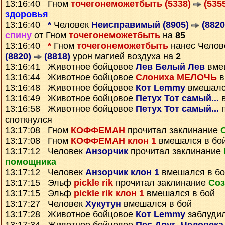
13:16:40 Гном
точегонеможетбыть (5338)
(535
здоровья
13:16:40
*
Человек
Неисправимый (8905)
(8820
спину
от Гном
точегонеможетбыть
на
85
13:16:40
*
Гном
точегонеможетбыть
нанес Чело
(8820)
(8818)
урон магией воздуха на
2
13:16:41 Животное бойцовое
Лев Белый Лев
вме
13:16:44 Животное бойцовое
Слониха МЕЛОЧЬ
в
13:16:48 Животное бойцовое
Кот Lemmy
вмешалс
13:16:49 Животное бойцовое
Петух Тот самый...
в
13:16:58 Животное бойцовое
Петух Тот самый...
п
споткнулся
13:17:08 Гном
КОФФЕМАН
прочитал заклинание
13:17:08 Гном
КОФФЕМАН клон 1
вмешался в бо
13:17:12 Человек
Анзорчик
прочитал заклинание
помощника
13:17:12 Человек
Анзорчик клон 1
вмешался в бо
13:17:15 Эльф
pickle rik
прочитал заклинание
Соз
13:17:15 Эльф
pickle rik клон 1
вмешался в бой
13:17:27 Человек
Хукутун
вмешался в бой
13:17:28 Животное бойцовое
Кот Lemmy
заблуди