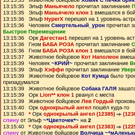
13:15:35 Животное бойцовое
Хомяк С печки бряк
13:15:35 Эльф
Маньячело
прочитал заклинание
П
13:15:35 Эльф
Маньячело клон 1
вмешался в бо
13:15:36 Эльф
HyperX
перешел на 1 уровень астр
13:15:36 Человек
Смертельный_урон
прочитал з
Быстрое Перемещение
13:15:36 Орк
Дагестан1
перешел на 1 уровень ас
13:15:36 Гном
БАБА РОЗА
прочитал заклинание
С
13:15:36 Гном
БАБА РОЗА клон 1
вмешался в бо
13:15:37 Животное бойцовое
Кот Наполеон
вмеша
13:15:39 Человек
~КРИЙ~
прочитал заклинание
В
13:15:39 Эльф
Хэффи
прочитал заклинание
Увер
13:15:39 Животное бойцовое
Кот Кумца
было трон
призадумался
13:15:39 Животное бойцовое
Собака ГАЛЯ
зашата
13:15:39 Орк
Lion** клон 1
рванул с места
13:15:39 Животное бойцовое
Лев Гордый
проков
13:15:40 Орк
однокрылый ангел
пошёл куда-то
13:15:40
*
Орк
однокрылый ангел (12385)
(123
спину
от Эльф
~*Цветочек*~
на
2
13:15:40
*
Орк
однокрылый ангел (12383)
(122
спину
от Животное бойцовое
Волчица ~*мАленьк