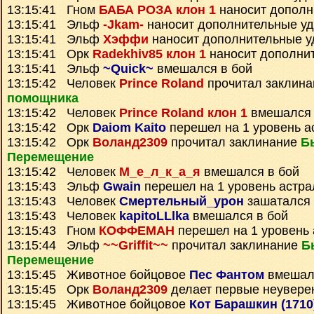
13:15:41 Гном
БАБА РОЗА клон 1
наносит дополн
13:15:41 Эльф
-Jkam-
наносит дополнительные у
13:15:41 Эльф
Хэффи
наносит дополнительные 
13:15:41 Орк
Radekhiv85 клон 1
наносит дополни
13:15:41 Эльф
~Quick~
вмешался в бой
13:15:42 Человек
Prince Roland
прочитал заклин
помощника
13:15:42 Человек
Prince Roland клон 1
вмешался 
13:15:42 Орк
Daiom Kaito
перешел на 1 уровень а
13:15:42 Орк
Воланд2309
прочитал заклинание
Б
Перемещение
13:15:42 Человек
М_е_л_к_а_я
вмешался в бой
13:15:43 Эльф
Gwain
перешел на 1 уровень астра
13:15:43 Человек
Смертельный_урон
зашатался 
13:15:43 Человек
kapitoLLlka
вмешался в бой
13:15:43 Гном
КОФФЕМАН
перешел на 1 уровень 
13:15:44 Эльф
~~Griffit~~
прочитал заклинание
Б
Перемещение
13:15:45 Животное бойцовое
Пес Фантом
вмешалс
13:15:45 Орк
Воланд2309
делает первые неувере
13:15:45 Животное бойцовое
Кот Барашкин (171