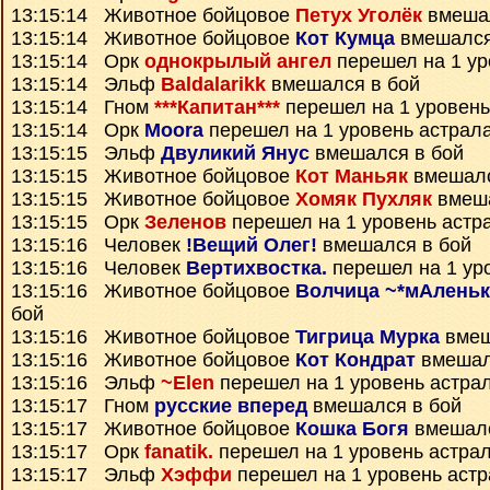
13:15:14 Животное бойцовое
Петух Уголёк
вмешал
13:15:14 Животное бойцовое
Кот Кумца
вмешался
13:15:14 Орк
однокрылый ангел
перешел на 1 ур
13:15:14 Эльф
Baldalarikk
вмешался в бой
13:15:14 Гном
***Капитан***
перешел на 1 уровень
13:15:14 Орк
Moora
перешел на 1 уровень астрал
13:15:15 Эльф
Двуликий Янус
вмешался в бой
13:15:15 Животное бойцовое
Кот Маньяк
вмешалс
13:15:15 Животное бойцовое
Хомяк Пухляк
вмеша
13:15:15 Орк
Зеленов
перешел на 1 уровень астр
13:15:16 Человек
!Вещий Олег!
вмешался в бой
13:15:16 Человек
Вертихвостка.
перешел на 1 ур
13:15:16 Животное бойцовое
Волчица ~*мАленьк
бой
13:15:16 Животное бойцовое
Тигрица Мурка
вмеш
13:15:16 Животное бойцовое
Кот Кондрат
вмешал
13:15:16 Эльф
~Elen
перешел на 1 уровень астра
13:15:17 Гном
русские вперед
вмешался в бой
13:15:17 Животное бойцовое
Кошка Богя
вмешалс
13:15:17 Орк
fanatik.
перешел на 1 уровень астра
13:15:17 Эльф
Хэффи
перешел на 1 уровень аст