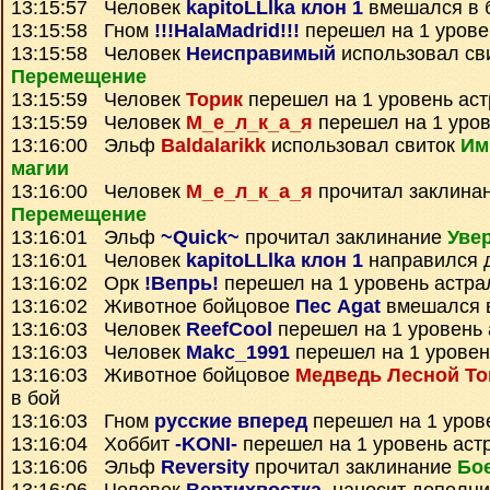
13:15:57 Человек
kapitoLLlka клон 1
вмешался в 
13:15:58 Гном
!!!HalaMadrid!!!
перешел на 1 урове
13:15:58 Человек
Неисправимый
использовал св
Перемещение
13:15:59 Человек
Торик
перешел на 1 уровень ас
13:15:59 Человек
М_е_л_к_а_я
перешел на 1 уров
13:16:00 Эльф
Baldalarikk
использовал свиток
Им
магии
13:16:00 Человек
М_е_л_к_а_я
прочитал заклина
Перемещение
13:16:01 Эльф
~Quick~
прочитал заклинание
Уве
13:16:01 Человек
kapitoLLlka клон 1
направился 
13:16:02 Орк
!Вепрь!
перешел на 1 уровень астра
13:16:02 Животное бойцовое
Пес Agat
вмешался 
13:16:03 Человек
ReefCool
перешел на 1 уровень 
13:16:03 Человек
Makc_1991
перешел на 1 уровен
13:16:03 Животное бойцовое
Медведь Лесной Т
в бой
13:16:03 Гном
русские вперед
перешел на 1 уров
13:16:04 Хоббит
-KONI-
перешел на 1 уровень аст
13:16:06 Эльф
Reversity
прочитал заклинание
Бо