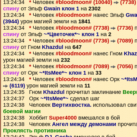
13:24:34
*
Человек
#bloodmoon# (10040)
(7738)
спину
от Эльф
Gwain клон 1
на
2302
13:24:34
*
Человек
#bloodmoon#
нанес Эльф
Gwa
(3944)
урон магией земли на
1841
13:24:34
*
Человек
#bloodmoon# (7738)
(7736)
п
спину
от Эльф
~*Цветочек*~ клон 1
на
2
13:24:34
*
Человек
#bloodmoon# (7736)
(7089)
п
спину
от Гном
Khazdul
на
647
13:24:34
*
Человек
#bloodmoon#
нанес Гном
Khaz
урон магией земли на
232
13:24:34
*
Человек
#bloodmoon# (7089)
(7056)
п
спину
от Орк
~*ItsMee*~ клон 1
на
33
13:24:34
*
Человек
#bloodmoon#
нанес Орк
~*Its
(6119)
урон магией земли на
11
13:24:35 Гном
Khazdul
прочитал заклинание
Веер
13:24:37 Орк
~*ItsMee*~
сделал шаг
13:24:38 Человек
Вертихвостка.
использовал сви
боевой магии
13:24:38 Хоббит
Super4000
вмешался в бой
13:24:38 Человек
Ангел между демонами
прочит
Проклясть противника