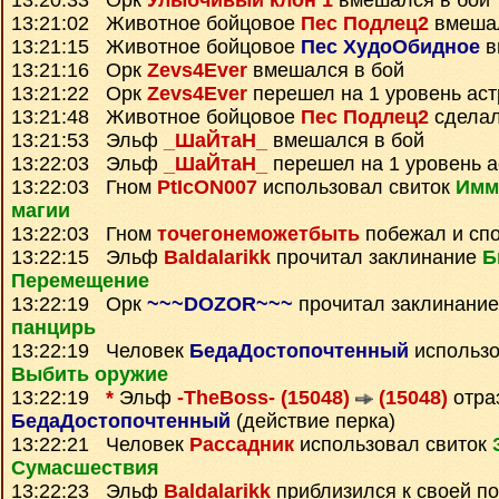
13:20:33 Орк
Улыбчивый клон 1
вмешался в бой
13:21:02 Животное бойцовое
Пес Подлец2
вмешал
13:21:15 Животное бойцовое
Пес ХудоОбидное
в
13:21:16 Орк
Zevs4Ever
вмешался в бой
13:21:22 Орк
Zevs4Ever
перешел на 1 уровень ас
13:21:48 Животное бойцовое
Пес Подлец2
сделал
13:21:53 Эльф
_ШаЙтаН_
вмешался в бой
13:22:03 Эльф
_ШаЙтаН_
перешел на 1 уровень 
13:22:03 Гном
PtIcON007
использовал свиток
Имм
магии
13:22:03 Гном
точегонеможетбыть
побежал и спо
13:22:15 Эльф
Baldalarikk
прочитал заклинание
Б
Перемещение
13:22:19 Орк
~~~DOZOR~~~
прочитал заклинани
панцирь
13:22:19 Человек
БедаДостопочтенный
использо
Выбить оружие
13:22:19
*
Эльф
-TheBoss- (15048)
(15048)
отра
БедаДостопочтенный
(действие перка)
13:22:21 Человек
Рассадник
использовал свиток
Сумаcшествия
13:22:23 Эльф
Baldalarikk
приблизился к своей п