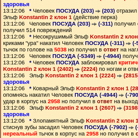
здоровья
13:12:06
*
Человек
ПОСУДА (203)
(203)
отразил
Эльф
Konstantin 2 клон 1
(действие перка)
13:12:06 Человек
ПОСУДА (203)
(-311)
получил 
получил 514 повреждений
13:12:06
*
Несокрушимый Эльф
Konstantin 2 клон
криками "ура" накатил Человек
ПОСУДА (-311)
(-
тычок по голове на
5038
но получил в
ответ
на наг
13:12:06 Человек
ПОСУДА (-5349)
(-4944)
получ
13:12:06
*
Человек
ПОСУДА
заблокировал
критич
Konstantin 2 клон 1 (2402)
(2224)
по ногам и от
13:12:06 Эльф
Konstantin 2 клон 1 (2224)
(2815
здоровья
13:12:06
*
Коварный Эльф
Konstantin 2 клон 1 (2
опомнясь накатил Человек
ПОСУДА (-4944)
(-790
удар в корпус на
2958
но получил в
ответ
на выход
13:12:06 Эльф
Konstantin 2 клон 1 (2607)
(3198
здоровья
13:12:06
*
Злопамятный Эльф
Konstantin 2 клон 
стиснув зубы засадил Человек
ПОСУДА (-7902)
(
нереальный
тычок в корпус на
2958
но получил в