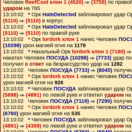
Человек
ReefCool клон 1 (4520)
(3755)
по правой
ударом
на 765
13:10:02
*
Орк
HateDetected
заблокировал удар О
(5110)
(5110)
в корпус
13:10:02
*
Орк
HateDetected
заблокировал удар О
(5110)
(5110)
по правой руке
13:10:02
*
Орк
lordork клон 1
нанес Человек
ПОСУ
(10298)
урон магией огня на
1179
13:10:02
*
Нахальный Орк
lordork клон 1 (7180)
накатил Человек
ПОСУДА (10298)
(7733)
удар по
получил в
ответ
на безрассудство удар на
1282
13:10:02 Человек
ПОСУДА (7733)
(8045)
получи
13:10:02
*
Орк
lordork клон 1
нанес Человек
ПОСУ
урон магией огня на
926
13:10:02
*
Человек
ПОСУДА
заблокировал удар О
(5898)
(4891)
по левой руке и ответил
ударом
на
13:10:02 Человек
ПОСУДА (7119)
(7295)
получи
13:10:02
*
Орк
lordork клон 1
нанес Человек
ПОСУ
(6760)
урон магией огня на
535
13:10:02
*
Человек
ПОСУДА
заблокировал удар О
(4891)
(4309)
по левой руке и ответил
ударом
на