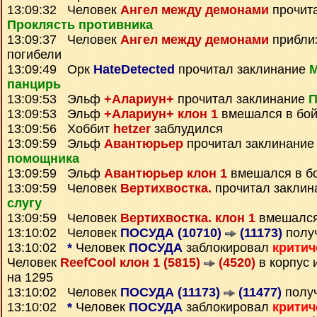
13:09:32 Человек
Ангел между демонами
прочит
Проклясть противника
13:09:37 Человек
Ангел между демонами
приблиз
погибели
13:09:49 Орк
HateDetected
прочитал заклинание
М
панцирь
13:09:53 Эльф
+Алариун+
прочитал заклинание
П
13:09:53 Эльф
+Алариун+ клон 1
вмешался в бо
13:09:56 Хоббит
hetzer
заблудился
13:09:59 Эльф
Авантюрьер
прочитал заклинани
помощника
13:09:59 Эльф
Авантюрьер клон 1
вмешался в б
13:09:59 Человек
Вертихвостка.
прочитал закли
слугу
13:09:59 Человек
Вертихвостка. клон 1
вмешался
13:10:02 Человек
ПОСУДА (10710)
(11173)
полу
13:10:02
*
Человек
ПОСУДА
заблокировал
критич
Человек
ReefCool клон 1 (5815)
(4520)
в корпус 
на 1295
13:10:02 Человек
ПОСУДА (11173)
(11477)
полу
13:10:02
*
Человек
ПОСУДА
заблокировал
критич