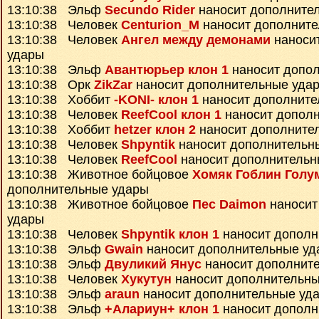
13:10:38 Эльф
Secundo Rider
наносит дополните
13:10:38 Человек
Centurion_M
наносит дополните
13:10:38 Человек
Ангел между демонами
наноси
удары
13:10:38 Эльф
Авантюрьер клон 1
наносит допо
13:10:38 Орк
ZikZar
наносит дополнительные уда
13:10:38 Хоббит
-KONI- клон 1
наносит дополните
13:10:38 Человек
ReefCool клон 1
наносит допол
13:10:38 Хоббит
hetzer клон 2
наносит дополните
13:10:38 Человек
Shpyntik
наносит дополнительн
13:10:38 Человек
ReefCool
наносит дополнительн
13:10:38 Животное бойцовое
Хомяк Гоблин Голу
дополнительные удары
13:10:38 Животное бойцовое
Пес Daimon
наносит
удары
13:10:38 Человек
Shpyntik клон 1
наносит дополн
13:10:38 Эльф
Gwain
наносит дополнительные уд
13:10:38 Эльф
Двуликий Янус
наносит дополнит
13:10:38 Человек
Хукутун
наносит дополнительны
13:10:38 Эльф
araun
наносит дополнительные уд
13:10:38 Эльф
+Алариун+ клон 1
наносит дополн