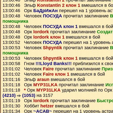
13:00:46 Эльф
Konstantin 2
прочитал заклинание
13:00:46 Эльф
Konstantin 2 клон 1
вмешался в б
13:00:46 Орк
БаДрИжАн
перешел на 1 уровень ас
13:00:48 Человек
ПОСУДА
прочитал заклинание
В
помощника
13:00:48 Человек
ПОСУДА клон 1
вмешался в бо
13:00:48 Орк
lordork
прочитал заклинание
Создат
13:00:48 Орк
lordork клон 1
вмешался в бой
13:00:52 Человек
ПОСУДА
перешел на 1 уровень 
13:00:53 Человек
Shpyntik
прочитал заклинание
В
помощника
13:00:53 Человек
Shpyntik клон 1
вмешался в бо
13:00:58 Гном
!!!Lloyd Banks!!!
приблизился к сво
13:01:02 Человек
Faire
прочитал заклинание
Приз
13:01:02 Человек
Faire клон 1
вмешался в бой
13:01:16 Эльф
araun
вмешался в бой
13:01:18 Орк
MYP31LKA
прочитал заклинание
Ис
13:01:18
*
Орк
MYP31LKA
ударил молнией по Ор
(4210)
(1053)
на 3157
13:01:19 Орк
lordork
прочитал заклинание
Быстр
13:01:30 Хоббит
hetzer
вмешался в бой
13:01:34 Орк
~ACAB~
перешел на 1 уровень астр