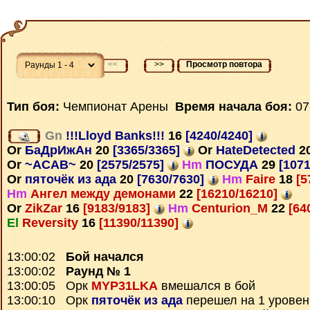
<<
>>
Просмотр повтора
Тип боя:
Чемпионат Арены
Время начала боя:
07
Gn
!!!Lloyd Banks!!!
16
[4240/4240]
Or
БаДрИжАн
20
[3365/3365]
Or
HateDetected
2
Or
~ACAB~
20
[2575/2575]
Hm
ПОСУДА
29
[1071
Or
пяточёк из ада
20
[7630/7630]
Hm
Faire
18
[5
Hm
Ангел между демонами
22
[16210/16210]
Or
ZikZar
16
[9183/9183]
Hm
Centurion_M
22
[64
El
Reversity
16
[11390/11390]
13:00:02
Бой начался
13:00:02
Раунд № 1
13:00:05 Орк
MYP31LKA
вмешался в бой
13:00:10 Орк
пяточёк из ада
перешел на 1 уровен