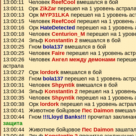
13:00:11 Человек
ReefCool
вмешался в бой
13:00:11 Орк
ZikZar
перешел на 1 уровень астрал
13:00:13 Орк
MYP31LKA
перешел на 1 уровень ас
13:00:15 Человек
ReefCool
перешел на 1 уровень 
13:00:16 Орк
HateDetected
перешел на 1 уровень 
13:00:18 Человек
Centurion_M
перешел на 1 уров
13:00:24 Эльф
Konstantin 2
вмешался в бой
13:00:25 Гном
bola137
вмешался в бой
13:00:25 Человек
Faire
перешел на 1 уровень аст
13:00:26 Человек
Ангел между демонами
перешел
астрала
13:00:27 Орк
lordork
вмешался в бой
13:00:28 Гном
bola137
перешел на 1 уровень астр
13:00:31 Человек
Shpyntik
вмешался в бой
13:00:34 Эльф
Konstantin 2
перешел на 1 уровень
13:00:35 Человек
Shpyntik
перешел на 1 уровень 
13:00:38 Орк
lordork
перешел на 1 уровень астра
13:00:41 Животное бойцовое
Пес Daimon
вмешалс
13:00:44 Гном
!!!Lloyd Banks!!!
прочитал заклина
защита
13:00:44 Животное бойцовое
Пес Daimon
зашатал