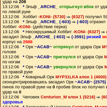
удар на
208
13:12:06
*
Эльф
_ARCHE_
отпрыгнул вбок
от уд
по левой руке
13:12:06 Хоббит
-KONI- (5730)
(6327)
получил 5
13:12:06
*
Эльф
_ARCHE_ (-603)
(-603)
отразил 
Хоббит
-KONI-
(действие перка)
13:12:06
*
Несокрушимый Хоббит
-KONI- (6327)
засадил Эльф
_ARCHE_ (-603)
(-3591)
резкий
м
корпус на
2988
13:12:06
*
Орк
~ACAB~
отпрянул
от удара Орк
MY
голове
13:12:06
*
Орк
~ACAB~
пригнулся
от удара Орк
M
по ногам
13:12:06
*
Орк
~ACAB~
увернулся
от удара Орк
M
по правой руке
13:12:06
*
Коварный Орк
MYP31LKA клон 1 (4000
сконцентрировавшись засадил Орк
~ACAB~ (2575
пинок по правой руке на
0
пробив блок но получил
удар на
0
13:12:06 Человек
Centurion_M клон 1 (5216)
(6
здоровья