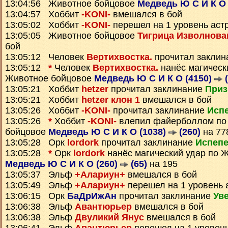
13:04:56 Животное бойцовое
Медведь Ю С И К О
13:04:57 Хоббит
-KONI-
вмешался в бой
13:05:02 Хоббит
-KONI-
перешел на 1 уровень аст
13:05:05 Животное бойцовое
Тигрица Изволнова
бой
13:05:12 Человек
Вертихвостка.
прочитал закли
13:05:12
*
Человек
Вертихвостка.
нанёс магическ
Животное бойцовое
Медведь Ю С И К О (4150)
(
13:05:21 Хоббит
hetzer
прочитал заклинание
Приз
13:05:21 Хоббит
hetzer клон 1
вмешался в бой
13:05:26 Хоббит
-KONI-
прочитал заклинание
Исп
13:05:26
*
Хоббит
-KONI-
влепил файерболлом по
бойцовое
Медведь Ю С И К О (1038)
(260)
на 77
13:05:28 Орк
lordork
прочитал заклинание
Испеп
13:05:28
*
Орк
lordork
нанёс магический удар по 
Медведь Ю С И К О (260)
(65)
на 195
13:05:37 Эльф
+Алариун+
вмешался в бой
13:05:49 Эльф
+Алариун+
перешел на 1 уровень 
13:06:15 Орк
БаДрИжАн
прочитал заклинание
Ув
13:06:38 Эльф
Авантюрьер
вмешался в бой
13:06:38 Эльф
Двуликий Янус
вмешался в бой