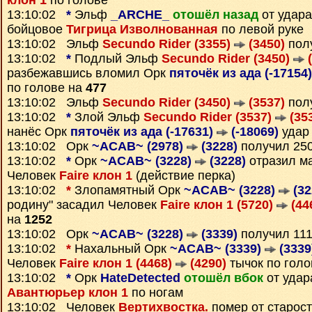
клон 1
по голове
13:10:02
*
Эльф
_ARCHE_
отошёл назад
от удар
бойцовое
Тигрица Изволнованная
по левой руке
13:10:02 Эльф
Secundo Rider (3355)
(3450)
пол
13:10:02
*
Подлый Эльф
Secundo Rider (3450)
(
разбежавшись вломил Орк
пяточёк из ада (-17154
по голове на
477
13:10:02 Эльф
Secundo Rider (3450)
(3537)
пол
13:10:02
*
Злой Эльф
Secundo Rider (3537)
(35
нанёс Орк
пяточёк из ада (-17631)
(-18069)
удар 
13:10:02 Орк
~ACAB~ (2978)
(3228)
получил 25
13:10:02
*
Орк
~ACAB~ (3228)
(3228)
отразил м
Человек
Faire клон 1
(действие перка)
13:10:02
*
Злопамятный Орк
~ACAB~ (3228)
(32
родину" засадил Человек
Faire клон 1 (5720)
(44
на
1252
13:10:02 Орк
~ACAB~ (3228)
(3339)
получил 11
13:10:02
*
Нахальный Орк
~ACAB~ (3339)
(3339
Человек
Faire клон 1 (4468)
(4290)
тычок по гол
13:10:02
*
Орк
HateDetected
отошёл вбок
от удар
Авантюрьер клон 1
по ногам
13:10:02 Человек
Вертихвостка.
помер от старос