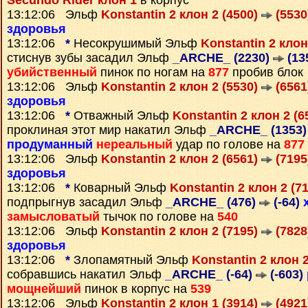
Secundo Rider клон 1
в корпус
13:12:06 Эльф
Konstantin 2 клон 2 (4500)
(5530
здоровья
13:12:06
*
Несокрушимый Эльф
Konstantin 2 клон
стиснув зубы засадил Эльф
_ARCHE_ (2230)
(13
убийственный
пинок по ногам на
877
пробив блок
13:12:06 Эльф
Konstantin 2 клон 2 (5530)
(6561
здоровья
13:12:06
*
Отважный Эльф
Konstantin 2 клон 2 (
проклиная этот мир накатил Эльф
_ARCHE_ (1353
продуманный
нереальный
удар по голове на
877
13:12:06 Эльф
Konstantin 2 клон 2 (6561)
(7195
здоровья
13:12:06
*
Коварный Эльф
Konstantin 2 клон 2 (7
подпрыгнув засадил Эльф
_ARCHE_ (476)
(-64)
замысловатый
тычок по голове на
540
13:12:06 Эльф
Konstantin 2 клон 2 (7195)
(7828
здоровья
13:12:06
*
Злопамятный Эльф
Konstantin 2 клон 
собравшись накатил Эльф
_ARCHE_ (-64)
(-603)
мощнейший
пинок в корпус на
539
13:12:06 Эльф
Konstantin 2 клон 1 (3914)
(4921