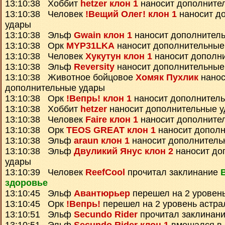
13:10:38 Хоббит
hetzer клон 1
наносит дополните
13:10:38 Человек
!Вещий Олег! клон 1
наносит д
удары
13:10:38 Эльф
Gwain клон 1
наносит дополнител
13:10:38 Орк
MYP31LKA
наносит дополнительные
13:10:38 Человек
Хукутун клон 1
наносит дополн
13:10:38 Эльф
Reversity
наносит дополнительные
13:10:38 Животное бойцовое
Хомяк Пухлик
нанос
дополнительные удары
13:10:38 Орк
!Вепрь! клон 1
наносит дополнител
13:10:38 Хоббит
hetzer
наносит дополнительные 
13:10:38 Человек
Faire клон 1
наносит дополните
13:10:38 Орк
TEOS GREAT клон 1
наносит дополн
13:10:38 Эльф
araun клон 1
наносит дополнитель
13:10:38 Эльф
Двуликий Янус клон 2
наносит до
удары
13:10:39 Человек
ReefCool
прочитал заклинание
здоровье
13:10:45 Эльф
Авантюрьер
перешел на 2 уровен
13:10:45 Орк
!Вепрь!
перешел на 2 уровень астра
13:10:51 Эльф
Secundo Rider
прочитал заклинан