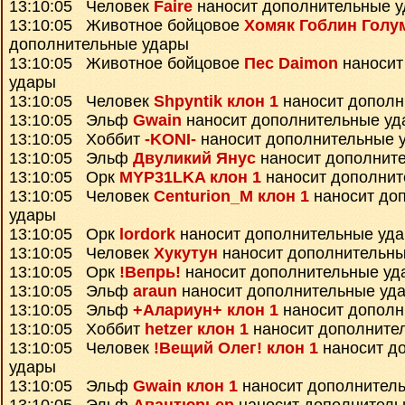
13:10:05 Человек
Faire
наносит дополнительные 
13:10:05 Животное бойцовое
Хомяк Гоблин Голу
дополнительные удары
13:10:05 Животное бойцовое
Пес Daimon
наносит
удары
13:10:05 Человек
Shpyntik клон 1
наносит дополн
13:10:05 Эльф
Gwain
наносит дополнительные уд
13:10:05 Хоббит
-KONI-
наносит дополнительные 
13:10:05 Эльф
Двуликий Янус
наносит дополнит
13:10:05 Орк
MYP31LKA клон 1
наносит дополнит
13:10:05 Человек
Centurion_M клон 1
наносит до
удары
13:10:05 Орк
lordork
наносит дополнительные уд
13:10:05 Человек
Хукутун
наносит дополнительны
13:10:05 Орк
!Вепрь!
наносит дополнительные уд
13:10:05 Эльф
araun
наносит дополнительные уд
13:10:05 Эльф
+Алариун+ клон 1
наносит дополн
13:10:05 Хоббит
hetzer клон 1
наносит дополните
13:10:05 Человек
!Вещий Олег! клон 1
наносит д
удары
13:10:05 Эльф
Gwain клон 1
наносит дополнител