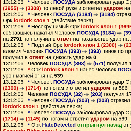
13:12:06
*
Человек
ПОСУДА
заблокировал удар О
(3955)
(3308)
по левой руке и ответил
ударом
на
13:12:06
*
Человек
ПОСУДА (3184)
(3184)
отраз
Орк
lordork клон 1
(действие перка)
13:12:06
*
Несокрушимый Орк
lordork клон 1 (369
собравшись накатил Человек
ПОСУДА (3184)
(39
на
2791
но получил в
ответ
на нахальство удар на
13:12:06
*
Подлый Орк
lordork клон 1 (2300)
(23
вломил Человек
ПОСУДА (393)
(393)
пинок по пр
получил в
ответ
на дикость удар на
0
13:12:06 Человек
ПОСУДА (393)
(571)
получил 
13:12:06
*
Орк
lordork клон 1
нанес Человек
ПОСУ
урон магией огня на
539
13:12:06
*
Человек
ПОСУДА
заблокировал удар О
(2300)
(1714)
по ногам и ответил
ударом
на 586
13:12:06 Человек
ПОСУДА (32)
(203)
получил 1
13:12:06
*
Человек
ПОСУДА (203)
(203)
отразил
lordork клон 1
(действие перка)
13:12:06
*
Человек
ПОСУДА
заблокировал удар О
(1714)
(1145)
по ногам и ответил
ударом
на 569
13:12:06
*
Орк
HateDetected
отпрыгнул назад
от 