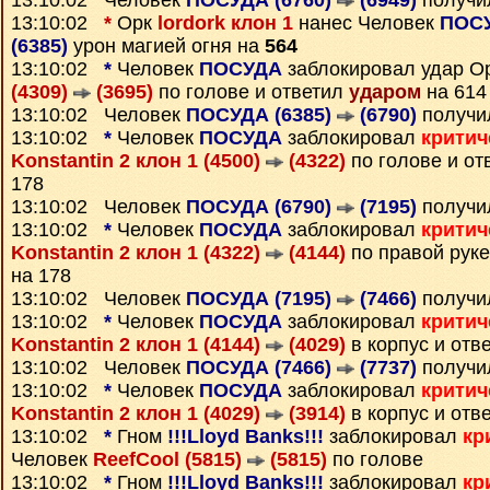
13:10:02 Человек
ПОСУДА (6760)
(6949)
получи
13:10:02
*
Орк
lordork клон 1
нанес Человек
ПОСУ
(6385)
урон магией огня на
564
13:10:02
*
Человек
ПОСУДА
заблокировал удар О
(4309)
(3695)
по голове и ответил
ударом
на 614
13:10:02 Человек
ПОСУДА (6385)
(6790)
получи
13:10:02
*
Человек
ПОСУДА
заблокировал
критич
Konstantin 2 клон 1 (4500)
(4322)
по голове и от
178
13:10:02 Человек
ПОСУДА (6790)
(7195)
получи
13:10:02
*
Человек
ПОСУДА
заблокировал
критич
Konstantin 2 клон 1 (4322)
(4144)
по правой руке
на 178
13:10:02 Человек
ПОСУДА (7195)
(7466)
получи
13:10:02
*
Человек
ПОСУДА
заблокировал
критич
Konstantin 2 клон 1 (4144)
(4029)
в корпус и отв
13:10:02 Человек
ПОСУДА (7466)
(7737)
получи
13:10:02
*
Человек
ПОСУДА
заблокировал
критич
Konstantin 2 клон 1 (4029)
(3914)
в корпус и отв
13:10:02
*
Гном
!!!Lloyd Banks!!!
заблокировал
кр
Человек
ReefCool (5815)
(5815)
по голове
13:10:02
*
Гном
!!!Lloyd Banks!!!
заблокировал
кр