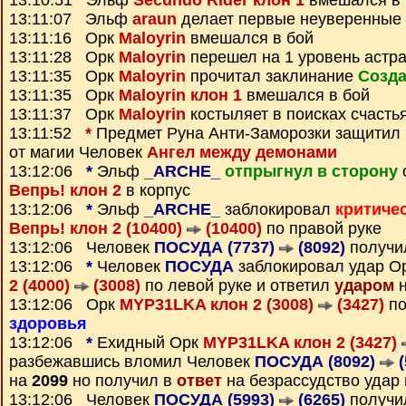
13:10:51 Эльф
Secundo Rider клон 1
вмешался в 
13:11:07 Эльф
araun
делает первые неуверенные
13:11:16 Орк
Maloyrin
вмешался в бой
13:11:28 Орк
Maloyrin
перешел на 1 уровень астр
13:11:35 Орк
Maloyrin
прочитал заклинание
Созда
13:11:35 Орк
Maloyrin клон 1
вмешался в бой
13:11:37 Орк
Maloyrin
костыляет в поисках счасть
13:11:52
*
Предмет
Руна Анти-Заморозки
защитил
от магии Человек
Ангел между демонами
13:12:06
*
Эльф
_ARCHE_
отпрыгнул в сторону
Вепрь! клон 2
в корпус
13:12:06
*
Эльф
_ARCHE_
заблокировал
критиче
Вепрь! клон 2 (10400)
(10400)
по правой руке
13:12:06 Человек
ПОСУДА (7737)
(8092)
получи
13:12:06
*
Человек
ПОСУДА
заблокировал удар О
2 (4000)
(3008)
по левой руке и ответил
ударом
н
13:12:06 Орк
MYP31LKA клон 2 (3008)
(3427)
по
здоровья
13:12:06
*
Ехидный Орк
MYP31LKA клон 2 (3427)
разбежавшись вломил Человек
ПОСУДА (8092)
(
на
2099
но получил в
ответ
на безрассудство удар
13:12:06 Человек
ПОСУДА (5993)
(6265)
получи