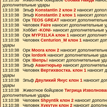
13:10:38 Животное бойцовое
Собака Найда
нанос
дополнительные удары
13:10:38 Эльф
Konstantin 2 клон 2
наносит допол
13:10:38 Эльф
Konstantin 2 клон 1
наносит допол
13:10:38 Орк
TEOS GREAT
наносит дополнительн
13:10:38 Человек
Faire
наносит дополнительные 
13:10:38 Хоббит
-KONI-
наносит дополнительные 
13:10:38 Орк
MYP31LKA клон 1
наносит дополнит
13:10:38 Человек
Centurion_M клон 1
наносит до
удары
13:10:38 Орк
Moora клон 2
наносит дополнительн
13:10:38 Орк
lordork
наносит дополнительные уд
13:10:38 Орк
!Вепрь!
наносит дополнительные уд
13:10:38 Эльф
Авантюрьер
наносит дополнитель
13:10:38 Человек
Вертихвостка. клон 1
наносит 
удары
13:10:38 Эльф
Двуликий Янус клон 1
наносит до
удары
13:10:38 Животное бойцовое
Тигрица Изволнова
дополнительные удары
13:10:38 Человек
Shpyntik клон 2
наносит дополн
13:10:38 Человек
Хукутун клон 2
наносит дополн