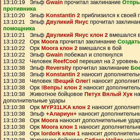
13:10:19 Эльф
Gwain
прочитал заклинание
Отпры
противника
13:10:20 Эльф
Konstantin 2
приблизился к своей 
13:10:21 Эльф
Двуликий Янус
прочитал заклина
помощника
13:10:21 Эльф
Двуликий Янус клон 2
вмешался в
13:10:22 Орк
Moora
прочитал заклинание
Создать
13:10:22 Орк
Moora клон 2
вмешался в бой
13:10:22 Эльф
Gwain
побежал и споткнулся
13:10:32 Человек
ReefCool
перешел на 2 уровень 
13:10:38 Эльф
Reversity
прочитал заклинание
Бо
13:10:38 Эльф
Konstantin 2
наносит дополнитель
13:10:38 Человек
!Вещий Олег!
наносит дополнит
13:10:38 Орк
!Вепрь! клон 2
наносит дополнител
13:10:38 Животное бойцовое
Петух Вялый Хук
на
дополнительные удары
13:10:38 Орк
MYP31LKA клон 2
наносит дополнит
13:10:38 Эльф
+Алариун+
наносит дополнительн
13:10:38 Орк
Moora
наносит дополнительные уда
13:10:38 Орк
Moora клон 1
наносит дополнительн
13:10:38 Орк
lordork клон 1
наносит дополнитель