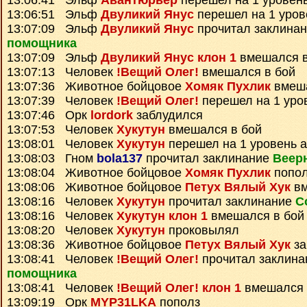
13:06:41 Эльф
Авантюрьер
перешел на 1 уровен
13:06:51 Эльф
Двуликий Янус
перешел на 1 уров
13:07:09 Эльф
Двуликий Янус
прочитал заклина
помощника
13:07:09 Эльф
Двуликий Янус клон 1
вмешался в
13:07:13 Человек
!Вещий Олег!
вмешался в бой
13:07:36 Животное бойцовое
Хомяк Пухлик
вмеша
13:07:39 Человек
!Вещий Олег!
перешел на 1 уро
13:07:46 Орк
lordork
заблудился
13:07:53 Человек
Хукутун
вмешался в бой
13:08:01 Человек
Хукутун
перешел на 1 уровень 
13:08:03 Гном
bola137
прочитал заклинание
Веер
13:08:04 Животное бойцовое
Хомяк Пухлик
попо
13:08:06 Животное бойцовое
Петух Вялый Хук
вм
13:08:16 Человек
Хукутун
прочитал заклинание
С
13:08:16 Человек
Хукутун клон 1
вмешался в бой
13:08:20 Человек
Хукутун
проковылял
13:08:36 Животное бойцовое
Петух Вялый Хук
за
13:08:41 Человек
!Вещий Олег!
прочитал заклин
помощника
13:08:41 Человек
!Вещий Олег! клон 1
вмешался 
13:09:19 Орк
MYP31LKA
пополз