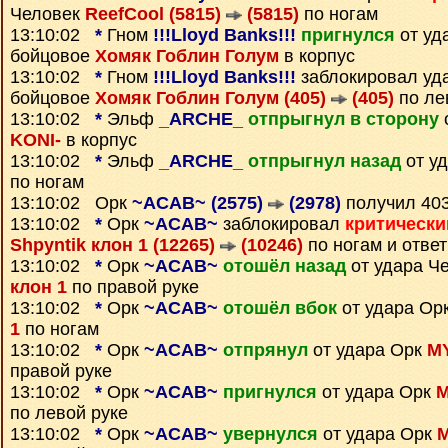
Человек
ReefCool (5815)
(5815)
по ногам
13:10:02
*
Гном
!!!Lloyd Banks!!!
пригнулся
от уд
бойцовое
Хомяк Гоблин Голум
в корпус
13:10:02
*
Гном
!!!Lloyd Banks!!!
заблокировал уд
бойцовое
Хомяк Гоблин Голум (405)
(405)
по ле
13:10:02
*
Эльф
_ARCHE_
отпрыгнул в сторону
KONI-
в корпус
13:10:02
*
Эльф
_ARCHE_
отпрыгнул назад
от у
по ногам
13:10:02 Орк
~ACAB~ (2575)
(2978)
получил 40
13:10:02
*
Орк
~ACAB~
заблокировал
критически
Shpyntik клон 1 (12265)
(10246)
по ногам и отве
13:10:02
*
Орк
~ACAB~
отошёл назад
от удара Ч
клон 1
по правой руке
13:10:02
*
Орк
~ACAB~
отошёл вбок
от удара Ор
1
по ногам
13:10:02
*
Орк
~ACAB~
отпрянул
от удара Орк
MY
правой руке
13:10:02
*
Орк
~ACAB~
пригнулся
от удара Орк
M
по левой руке
13:10:02
*
Орк
~ACAB~
увернулся
от удара Орк
M