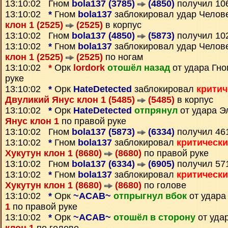
13:10:02 Гном
bola137 (3785)
(4850)
получил 10
13:10:02
*
Гном
bola137
заблокировал удар Челов
клон 1 (2525)
(2525)
в корпус
13:10:02 Гном
bola137 (4850)
(5873)
получил 10
13:10:02
*
Гном
bola137
заблокировал удар Челов
клон 1 (2525)
(2525)
по ногам
13:10:02
*
Орк
lordork
отошёл назад
от удара Гн
руке
13:10:02
*
Орк
HateDetected
заблокировал
критич
Двуликий Янус клон 1 (5485)
(5485)
в корпус
13:10:02
*
Орк
HateDetected
отпрянул
от удара 
Янус клон 1
по правой руке
13:10:02 Гном
bola137 (5873)
(6334)
получил 46
13:10:02
*
Гном
bola137
заблокировал
критическ
Хукутун клон 1 (8680)
(8680)
по правой руке
13:10:02 Гном
bola137 (6334)
(6905)
получил 57
13:10:02
*
Гном
bola137
заблокировал
критическ
Хукутун клон 1 (8680)
(8680)
по голове
13:10:02
*
Орк
~ACAB~
отпрыгнул вбок
от удара
1
по правой руке
13:10:02
*
Орк
~ACAB~
отошёл в сторону
от уда