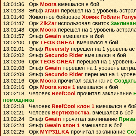
13:01:36 Орк
Moora
вмешался в бой
13:01:38 Эльф
araun
перешел на 1 уровень астра
13:01:40 Животное бойцовое
Хомяк Гоблин Голу
13:01:47 Орк
ZikZar
использовал свиток
Заклина
13:01:48 Орк
Moora
перешел на 1 уровень астрал
13:01:57 Эльф
Gwain
вмешался в бой
13:02:00 Орк
TEOS GREAT
вмешался в бой
13:02:01 Эльф
Reversity
перешел на 1 уровень ас
13:02:02 Эльф
Secundo Rider
вмешался в бой
13:02:06 Орк
TEOS GREAT
перешел на 1 уровень 
13:02:08 Эльф
Gwain
перешел на 1 уровень астра
13:02:09 Эльф
Secundo Rider
перешел на 1 урове
13:02:16 Орк
Moora
прочитал заклинание
Создать
13:02:16 Орк
Moora клон 1
вмешался в бой
13:02:18 Человек
ReefCool
прочитал заклинание
помощника
13:02:18 Человек
ReefCool клон 1
вмешался в бо
13:02:21 Человек
Вертихвостка.
вмешался в бой
13:02:24 Эльф
Gwain
прочитал заклинание
Призв
13:02:24 Эльф
Gwain клон 1
вмешался в бой
13:02:25 Орк
MYP31LKA
прочитал заклинание
Со