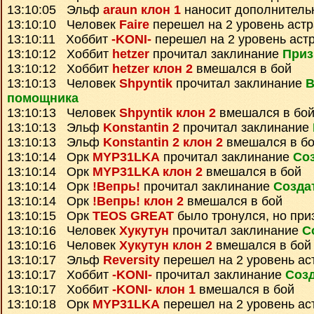
13:10:05 Эльф
araun клон 1
наносит дополнитель
13:10:10 Человек
Faire
перешел на 2 уровень аст
13:10:11 Хоббит
-KONI-
перешел на 2 уровень аст
13:10:12 Хоббит
hetzer
прочитал заклинание
Приз
13:10:12 Хоббит
hetzer клон 2
вмешался в бой
13:10:13 Человек
Shpyntik
прочитал заклинание
В
помощника
13:10:13 Человек
Shpyntik клон 2
вмешался в бо
13:10:13 Эльф
Konstantin 2
прочитал заклинание
13:10:13 Эльф
Konstantin 2 клон 2
вмешался в б
13:10:14 Орк
MYP31LKA
прочитал заклинание
Со
13:10:14 Орк
MYP31LKA клон 2
вмешался в бой
13:10:14 Орк
!Вепрь!
прочитал заклинание
Созда
13:10:14 Орк
!Вепрь! клон 2
вмешался в бой
13:10:15 Орк
TEOS GREAT
было тронулся, но пр
13:10:16 Человек
Хукутун
прочитал заклинание
С
13:10:16 Человек
Хукутун клон 2
вмешался в бой
13:10:17 Эльф
Reversity
перешел на 2 уровень ас
13:10:17 Хоббит
-KONI-
прочитал заклинание
Созд
13:10:17 Хоббит
-KONI- клон 1
вмешался в бой
13:10:18 Орк
MYP31LKA
перешел на 2 уровень ас