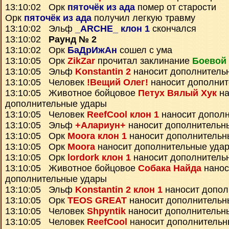
13:10:02 Орк
пяточёк из ада
помер от старости
Орк
пяточёк из ада
получил легкую травму
13:10:02 Эльф
_ARCHE_ клон 1
скончался
13:10:02
Раунд № 2
13:10:02 Орк
БаДрИжАн
сошел с ума
13:10:05 Орк
ZikZar
прочитал заклинание
Боевой 
13:10:05 Эльф
Konstantin 2
наносит дополнитель
13:10:05 Человек
!Вещий Олег!
наносит дополнит
13:10:05 Животное бойцовое
Петух Вялый Хук
на
дополнительные удары
13:10:05 Человек
ReefCool клон 1
наносит допол
13:10:05 Эльф
+Алариун+
наносит дополнительн
13:10:05 Орк
Moora клон 1
наносит дополнительн
13:10:05 Орк
Moora
наносит дополнительные уда
13:10:05 Орк
lordork клон 1
наносит дополнитель
13:10:05 Животное бойцовое
Собака Найда
нанос
дополнительные удары
13:10:05 Эльф
Konstantin 2 клон 1
наносит допол
13:10:05 Орк
TEOS GREAT
наносит дополнительн
13:10:05 Человек
Shpyntik
наносит дополнительн
13:10:05 Человек
ReefCool
наносит дополнительн