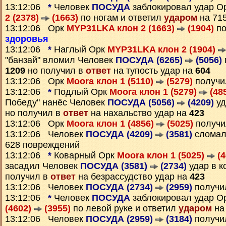
13:12:06
*
Человек
ПОСУДА
заблокировал удар О
2 (2378)
(1663)
по ногам и ответил
ударом
на 71
13:12:06 Орк
MYP31LKA клон 2 (1663)
(1904)
по
здоровья
13:12:06
*
Наглый Орк
MYP31LKA клон 2 (1904)
"банзай" вломил Человек
ПОСУДА (6265)
(5056)
1209
но получил в
ответ
на тупость удар на
604
13:12:06 Орк
Moora клон 1 (5110)
(5279)
получи
13:12:06
*
Подлый Орк
Moora клон 1 (5279)
(48
Победу" нанёс Человек
ПОСУДА (5056)
(4209)
уд
но получил в
ответ
на нахальство удар на
423
13:12:06 Орк
Moora клон 1 (4856)
(5025)
получи
13:12:06 Человек
ПОСУДА (4209)
(3581)
сломал
628 повреждений
13:12:06
*
Коварный Орк
Moora клон 1 (5025)
(4
засадил Человек
ПОСУДА (3581)
(2734)
удар в к
получил в
ответ
на безрассудство удар на
423
13:12:06 Человек
ПОСУДА (2734)
(2959)
получи
13:12:06
*
Человек
ПОСУДА
заблокировал удар О
(4602)
(3955)
по левой руке и ответил
ударом
на
13:12:06 Человек
ПОСУДА (2959)
(3184)
получи