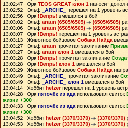
13:02:47 Орк
TEOS GREAT клон 1
наносит дополн
13:02:52 Эльф
_ARCHE_
перешел на 1 уровень а
13:02:56 Орк
!Вепрь!
вмешался в бой
13:03:02 Эльф
araun (6505/6505)
(6505/6505)
ра
13:03:06 Эльф
araun (6505/6505)
(6505/6505)
ра
13:03:07 Орк
!Вепрь!
перешел на 1 уровень астра
13:03:13 Животное бойцовое
Собака Найда
вмеша
13:03:27 Эльф
araun
прочитал заклинание
Призва
13:03:27 Эльф
araun клон 1
вмешался в бой
13:03:28 Орк
!Вепрь!
прочитал заклинание
Созда
13:03:28 Орк
!Вепрь! клон 1
вмешался в бой
13:03:29 Животное бойцовое
Собака Найда
напра
13:03:49 Эльф
_ARCHE_
прочитал заклинание
Со
13:03:49 Эльф
_ARCHE_ клон 1
вмешался в бой
13:04:14 Хоббит
hetzer
перешел на 1 уровень аст
13:04:28 Орк
пяточёк из ада
использовал свиток
жизни +300
13:04:33 Орк
пяточёк из ада
использовал свиток
жизни +300
13:04:52 Хоббит
hetzer (3370/3370)
(3370/3370)
13:04:53 Хоббит
hetzer (3370/3370)
(3370/3370)