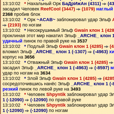
13:10:02
*
Нахальный Орк
БаДрИжАн (4311)
(43
засадил Человек
ReefCool (3447)
(1079)
наглый
2368
пробив блок
13:10:02
*
Орк
~ACAB~
заблокировал удар Эльф
(2193)
по ногам
13:10:02
*
Несокрушимый Эльф
Gwain клон 1 (42
проклиная этот мир накатил Эльф
_ARCHE_ клон 1
удачный
пинок по правой руке на
3537
13:10:02
*
Подлый Эльф
Gwain клон 1 (4285)
(4
вломил Эльф
_ARCHE_ клон 1 (-1307)
(-4963)
х
корпус на
3656
13:10:02
*
Отважный Эльф
Gwain клон 1 (4285)
засадил Эльф
_ARCHE_ клон 1 (-4963)
(-8597)
м
удар по ногам на
3634
13:10:02
*
Злой Эльф
Gwain клон 1 (4285)
(4285
сосредоточившись нанёс Эльф
_ARCHE_ клон 1 (-
резкий
пинок по левой руке на
3493
13:10:02
*
Человек
Shpyntik
заблокировал удар 
1 (-12090)
(-12090)
по правой руке
13:10:02
*
Человек
Shpyntik
заблокировал удар 
1 (-12090)
(-12090)
по ногам