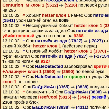
13:10:02
*
Человек
ПОСУДА клон 1
заблокировал 
Centurion_M клон 1 (5512)
(5216)
по левой руке 
на 296
13:10:02
*
Хоббит
hetzer клон 1
нанес Орк
пяточёк
(1541)
урон магией огня на
6089
13:10:02
*
Несокрушимый Хоббит
hetzer клон 1 (3
сконцентрировавшись засадил Орк
пяточёк из ада
убийственный
удар по голове на
9368
13:10:02
*
Орк
пяточёк из ада (-7827)
(-7827)
от
стихий Хоббит
hetzer клон 1
(действие перка)
13:10:02
*
Отважный Хоббит
hetzer клон 1 (3370)
"ура" накатил Орк
пяточёк из ада (-7827)
(-17154
тычок по ногам на
9327
13:10:02
*
Орк
HateDetected
заблокировал
критич
+Алариун+ клон 1 (2590)
(2590)
по левой руке
13:10:02
*
Орк
HateDetected
отпрянул
от удара 
клон 1
по голове
13:10:02 Орк
БаДрИжАн (3365)
(3838)
получил 
13:10:02
*
Злопамятный Орк
БаДрИжАн (3838)
накатил Человек
ReefCool (5815)
(3447)
резкий
у
2368
пробив блок
13:10:02 Орк
БаДрИжАн (3838)
(4311)
получил 