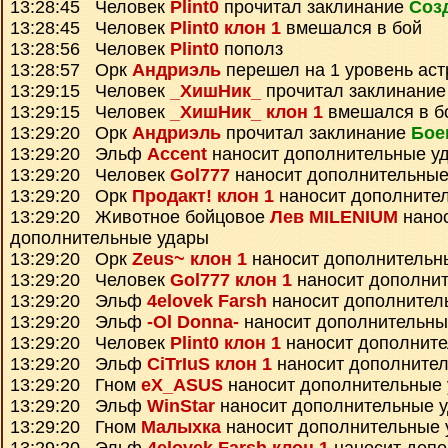
13:28:45 Человек
Plint0
прочитал заклинание
Соз
13:28:45 Человек
Plint0 клон 1
вмешался в бой
13:28:56 Человек
Plint0
пополз
13:28:57 Орк
Андриэль
перешел на 1 уровень ас
13:29:15 Человек
_ХишНик_
прочитал заклинани
13:29:15 Человек
_ХишНик_ клон 1
вмешался в б
13:29:20 Орк
Андриэль
прочитал заклинание
Бое
13:29:20 Эльф
Accent
наносит дополнительные у
13:29:20 Человек
Gol777
наносит дополнительные
13:29:20 Орк
Продакт! клон 1
наносит дополните
13:29:20 Животное бойцовое
Лев MILENIUM
нано
дополнительные удары
13:29:20 Орк
Zeus~ клон 1
наносит дополнительн
13:29:20 Человек
Gol777 клон 1
наносит дополни
13:29:20 Эльф
4elovek Farsh
наносит дополнител
13:29:20 Эльф
-Ol Donna-
наносит дополнительны
13:29:20 Человек
Plint0 клон 1
наносит дополнит
13:29:20 Эльф
CiTrIuS клон 1
наносит дополните
13:29:20 Гном
eX_ASUS
наносит дополнительные
13:29:20 Эльф
WinStar
наносит дополнительные 
13:29:20 Гном
Малыхка
наносит дополнительные 