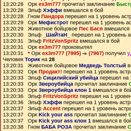
13:20:28 Орк
ex3m777
прочитал заклинание
Быст
13:20:28 Эльф
Хэффи
вмешался в бой
13:20:28 Гном
Пандора
перешел на 1 уровень аст
13:20:29 Орк
Мефистрот
перешел на 1 уровень а
13:20:29 Животное бойцовое
Пес Бася
вмешался 
13:20:30 Эльф
_ШаЙтаН_
перешел на 1 уровень 
13:20:31 Эльф
FritzVonSpritz
вмешался в бой
13:20:31 Орк
ex3m777
проковылял
13:20:31
*
Орк
ex3m777 (7995)
(7967)
получил
у
Человек
Торик
на
28
13:20:31 Животное бойцовое
Медведь Толстый
в
13:20:32 Орк
Продакт!
перешел на 1 уровень аст
13:20:33 Эльф
Сицилийский убийца
перешел на 
13:20:33 Орк
Звероубийца
прочитал заклинание
13:20:33 Орк
Звероубийца клон 1
вмешался в бо
13:20:36 Эльф
FritzVonSpritz
перешел на 1 уровен
13:20:36 Эльф
Хэффи
перешел на 1 уровень аст
13:20:37 Эльф
Accent
перешел на 1 уровень астр
13:20:37 Орк
Kick your ass
прочитал заклинание
13:20:37 Орк
Kick your ass клон 1
вмешался в бо
13:20:38 Гном
БАБА РОЗА
прочитал заклинание
С