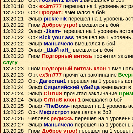
13:20:18 Орк
Гоблин72 клон 1
вмешался в бой
13:20:18 Орк
ex3m777
перешел на 1 уровень астр
13:20:20 Орк
Продакт!
вмешался в бой
13:20:21 Эльф
pickle rik
перешел на 1 уровень ас
13:20:22 Гном
Доброе утро!
вмешался в бой
13:20:22 Эльф
-Jkam-
перешел на 1 уровень астр
13:20:22 Орк
Kick your ass
перешел на 1 уровень 
13:20:22 Эльф
Маньячело
вмешался в бой
13:20:23 Эльф
_ШаЙтаН_
вмешался в бой
13:20:23 Гном
Подгорный витязь
прочитал закл
слугу
13:20:23 Гном
Подгорный витязь клон 1
вмешалс
13:20:23 Орк
ex3m777
прочитал заклинание
Веер
13:20:23 Орк
Дагестан1
перешел на 1 уровень ас
13:20:24 Эльф
Сицилийский убийца
вмешался в 
13:20:24 Эльф
CiTrIuS
прочитал заклинание
Приз
13:20:24 Эльф
CiTrIuS клон 1
вмешался в бой
13:20:25 Эльф
-TheBoss-
перешел на 1 уровень а
13:20:25 Орк
Мефистрот
вмешался в бой
13:20:26 Человек
редиска.
перешел на 1 уровень 
13:20:27 Эльф
Маньячело
перешел на 1 уровень 
13:20:28 Гном
Доброе утро!
перешел на 1 уровен