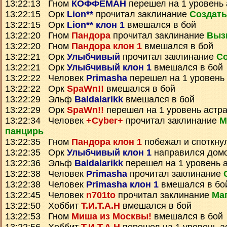
13:22:13 Гном
КОФФЕМАН
перешел на 1 уровень 
13:22:15 Орк
Lion**
прочитал заклинание
Создать
13:22:15 Орк
Lion** клон 1
вмешался в бой
13:22:20 Гном
Пандора
прочитал заклинание
Выз
13:22:20 Гном
Пандора клон 1
вмешался в бой
13:22:21 Орк
Улыбчивый
прочитал заклинание
Со
13:22:21 Орк
Улыбчивый клон 1
вмешался в бой
13:22:22 Человек
Primasha
перешел на 1 уровень
13:22:22 Орк
SpaWn!!
вмешался в бой
13:22:29 Эльф
Baldalarikk
вмешался в бой
13:22:29 Орк
SpaWn!!
перешел на 1 уровень астр
13:22:34 Человек
+Cyber+
прочитал заклинание
М
панцирь
13:22:35 Гном
Пандора клон 1
побежал и споткну
13:22:35 Орк
Улыбчивый клон 1
направился дом
13:22:36 Эльф
Baldalarikk
перешел на 1 уровень 
13:22:38 Человек
Primasha
прочитал заклинание
13:22:38 Человек
Primasha клон 1
вмешался в бо
13:22:45 Человек
n701to
прочитал заклинание
Ма
13:22:50 Хоббит
Т.И.Т.А.Н
вмешался в бой
13:22:53 Гном
Миша из Москвы!
вмешался в бой