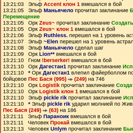
13:21:03 Эльф
Accent клон 1
вмешался в бой
13:21:05 Эльф
Маньячело
прочитал заклинание
Перемещение
13:21:05 Орк
Zeus~
прочитал заклинание
Создать
13:21:05 Орк
Zeus~ клон 1
вмешался в бой
13:21:06 Эльф
Ruthless.
перешел на 1 уровень ас
13:21:07 Эльф
~Elen
перешел на 1 уровень астра
13:21:08 Эльф
Маньячело
сделал шаг
13:21:09 Орк
Lion**
вмешался в бой
13:21:10 Гном
!berserker!
вмешался в бой
13:21:10 Орк
Дагестан1
прочитал заклинание
Исп
13:21:10
*
Орк
Дагестан1
влепил файерболлом п
бойцовое
Пес Бася (995)
(249)
на 746
13:21:10 Орк
Logistik
прочитал заклинание
Созда
13:21:10 Орк
Logistik клон 1
вмешался в бой
13:21:10 Эльф
pickle rik
прочитал заклинание
Исп
13:21:10
*
Эльф
pickle rik
ударил молнией по Жив
Пес Бася (249)
(63)
на 186
13:21:11 Эльф
Параноик
вмешался в бой
13:21:11 Человек
Прокай
вмешался в бой
13:21:13 Человек
Unlym
прочитал заклинание
Бы