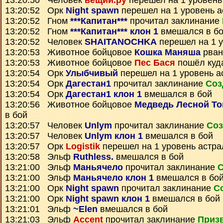
13:20:50 Человек
вещий.ру
перешел на 1 уровень
13:20:52 Орк
Night spawn
перешел на 1 уровень а
13:20:52 Гном
***Капитан***
прочитал заклинание
13:20:52 Гном
***Капитан*** клон 1
вмешался в б
13:20:52 Человек
SHAITANOCHKA
перешел на 1 у
13:20:53 Животное бойцовое
Кошка Маняша
рван
13:20:53 Животное бойцовое
Пес Бася
пошёл куд
13:20:54 Орк
Улыбчивый
перешел на 1 уровень а
13:20:54 Орк
Дагестан1
прочитал заклинание
Соз
13:20:54 Орк
Дагестан1 клон 1
вмешался в бой
13:20:56 Животное бойцовое
Медведь Лесной Т
в бой
13:20:57 Человек
Unlym
прочитал заклинание
Соз
13:20:57 Человек
Unlym клон 1
вмешался в бой
13:20:57 Орк
Logistik
перешел на 1 уровень астра
13:20:58 Эльф
Ruthless.
вмешался в бой
13:21:00 Эльф
Маньячело
прочитал заклинание
С
13:21:00 Эльф
Маньячело клон 1
вмешался в бо
13:21:00 Орк
Night spawn
прочитал заклинание
С
13:21:00 Орк
Night spawn клон 1
вмешался в бой
13:21:01 Эльф
~Elen
вмешался в бой
13:21:03 Эльф
Accent
прочитал заклинание
Призв