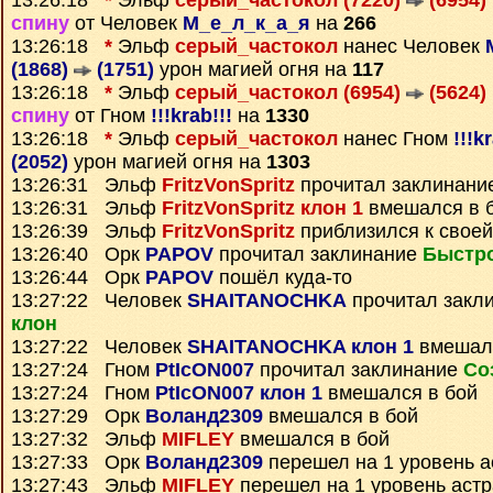
13:26:18
*
Эльф
серый_частокол (7220)
(6954)
спину
от Человек
М_е_л_к_а_я
на
266
13:26:18
*
Эльф
серый_частокол
нанес Человек
(1868)
(1751)
урон магией огня на
117
13:26:18
*
Эльф
серый_частокол (6954)
(5624)
спину
от Гном
!!!krab!!!
на
1330
13:26:18
*
Эльф
серый_частокол
нанес Гном
!!!k
(2052)
урон магией огня на
1303
13:26:31 Эльф
FritzVonSpritz
прочитал заклинани
13:26:31 Эльф
FritzVonSpritz клон 1
вмешался в 
13:26:39 Эльф
FritzVonSpritz
приблизился к своей
13:26:40 Орк
PAPOV
прочитал заклинание
Быстр
13:26:44 Орк
PAPOV
пошёл куда-то
13:27:22 Человек
SHAITANOCHKA
прочитал закл
клон
13:27:22 Человек
SHAITANOCHKA клон 1
вмешалс
13:27:24 Гном
PtIcON007
прочитал заклинание
Со
13:27:24 Гном
PtIcON007 клон 1
вмешался в бой
13:27:29 Орк
Воланд2309
вмешался в бой
13:27:32 Эльф
MIFLEY
вмешался в бой
13:27:33 Орк
Воланд2309
перешел на 1 уровень а
13:27:43 Эльф
MIFLEY
перешел на 1 уровень аст