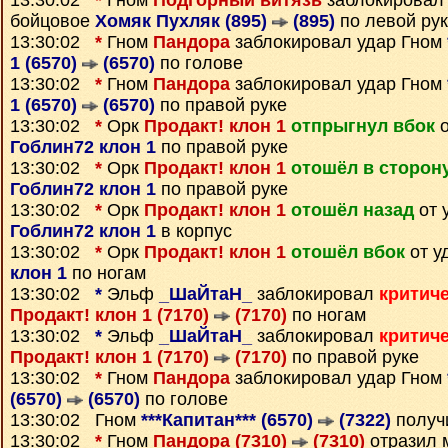
13:30:02
*
Гном
Подгорный витязь
заблокировал
бойцовое
Хомяк Пухляк (895)
(895)
по левой ру
13:30:02
*
Гном
Пандора
заблокировал удар Гном
1 (6570)
(6570)
по голове
13:30:02
*
Гном
Пандора
заблокировал удар Гном
1 (6570)
(6570)
по правой руке
13:30:02
*
Орк
Продакт! клон 1
отпрыгнул вбок
о
Гоблин72 клон 1
по правой руке
13:30:02
*
Орк
Продакт! клон 1
отошёл в сторон
Гоблин72 клон 1
по правой руке
13:30:02
*
Орк
Продакт! клон 1
отошёл назад
от 
Гоблин72 клон 1
в корпус
13:30:02
*
Орк
Продакт! клон 1
отошёл вбок
от у
клон 1
по ногам
13:30:02
*
Эльф
_ШаЙтаН_
заблокировал
критич
Продакт! клон 1 (7170)
(7170)
по ногам
13:30:02
*
Эльф
_ШаЙтаН_
заблокировал
критич
Продакт! клон 1 (7170)
(7170)
по правой руке
13:30:02
*
Гном
Пандора
заблокировал удар Гном
(6570)
(6570)
по голове
13:30:02 Гном
***Капитан*** (6570)
(7322)
получ
13:30:02
*
Гном
Пандора (7310)
(7310)
отразил 