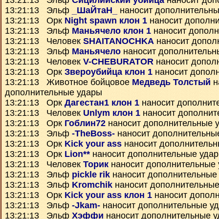
13:21:13 Эльф
Сицилийский убийца
наносит доп
13:21:13 Эльф
_ШаЙтаН_
наносит дополнительны
13:21:13 Орк
Night spawn клон 1
наносит дополн
13:21:13 Эльф
Маньячело клон 1
наносит дополн
13:21:13 Человек
SHAITANOCHKA
наносит допол
13:21:13 Эльф
Маньячело
наносит дополнительн
13:21:13 Человек
V-CHEBURATOR
наносит допол
13:21:13 Орк
Звероубийца клон 1
наносит допол
13:21:13 Животное бойцовое
Медведь Толстый
н
дополнительные удары
13:21:13 Орк
Дагестан1 клон 1
наносит дополнит
13:21:13 Человек
Unlym клон 1
наносит дополнит
13:21:13 Орк
Гоблин72
наносит дополнительные 
13:21:13 Эльф
-TheBoss-
наносит дополнительны
13:21:13 Орк
Kick your ass
наносит дополнительн
13:21:13 Орк
Lion**
наносит дополнительные уда
13:21:13 Человек
Торик
наносит дополнительные
13:21:13 Эльф
pickle rik
наносит дополнительные
13:21:13 Эльф
Kromchik
наносит дополнительные
13:21:13 Орк
Kick your ass клон 1
наносит допол
13:21:13 Эльф
-Jkam-
наносит дополнительные у
13:21:13 Эльф
Хэффи
наносит дополнительные 