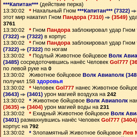
***Капитан***
(действие перка)
13:30:02
*
Нахальный Гном
***Капитан*** (7322)
этот мир накатил Гном
Пандора (7310)
(3549)
уда
3761
13:30:02
*
Гном
Пандора
заблокировал удар Гном
(7322)
(7322)
в корпус
13:30:02
*
Гном
Пандора
заблокировал удар Гном
(7322)
(7322)
по ногам
13:30:02
*
Подлый Животное бойцовое
Волк Авиа
(3485)
сосредоточившись нанёс Человек
Gol777 (3
по левой руке на
0
13:30:02 Животное бойцовое
Волк Авиаполк (34
получил 158
здоровья
13:30:02
*
Человек
Gol777
нанес Животное бойцо
(3643)
(3401)
урон магией воздуха на
242
13:30:02
*
Животное бойцовое
Волк Авиаполк
на
(3635)
(3404)
урон магией воды на
231
13:30:02
*
Ехидный Животное бойцовое
Волк Ави
(3401)
размахнувшись нанёс Человек
Gol777 (3404
корпус на
792
13:30:02
*
Злопамятный Животное бойцовое
Лев 