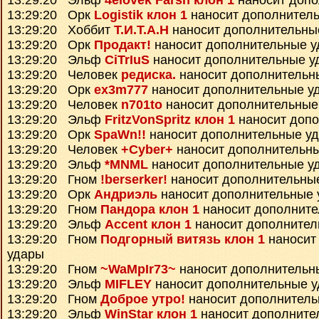
13:29:20 Эльф
4elovek Farsh клон 1
наносит допо
13:29:20 Орк
Logistik клон 1
наносит дополнител
13:29:20 Хоббит
Т.И.Т.А.Н
наносит дополнительны
13:29:20 Орк
Продакт!
наносит дополнительные 
13:29:20 Эльф
CiTrIuS
наносит дополнительные у
13:29:20 Человек
редиска.
наносит дополнительн
13:29:20 Орк
ex3m777
наносит дополнительные у
13:29:20 Человек
n701to
наносит дополнительные
13:29:20 Эльф
FritzVonSpritz клон 1
наносит доп
13:29:20 Орк
SpaWn!!
наносит дополнительные у
13:29:20 Человек
+Cyber+
наносит дополнительн
13:29:20 Эльф
*MNML
наносит дополнительные у
13:29:20 Гном
!berserker!
наносит дополнительны
13:29:20 Орк
Андриэль
наносит дополнительные 
13:29:20 Гном
Пандора клон 1
наносит дополните
13:29:20 Эльф
Accent клон 1
наносит дополнител
13:29:20 Гном
Подгорный витязь клон 1
наносит
удары
13:29:20 Гном
~WaMpIr73~
наносит дополнительн
13:29:20 Эльф
MIFLEY
наносит дополнительные 
13:29:20 Гном
Доброе утро!
наносит дополнитель
13:29:20 Эльф
WinStar клон 1
наносит дополните