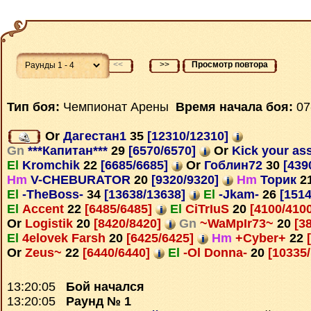
<<
>>
Просмотр повтора
Тип боя:
Чемпионат Арены
Время начала боя:
07
Or
Дагестан1
35
[12310/12310]
Gn
***Капитан***
29
[6570/6570]
Or
Kick your as
El
Kromchik
22
[6685/6685]
Or
Гоблин72
30
[439
Hm
V-CHEBURATOR
20
[9320/9320]
Hm
Торик
2
El
-TheBoss-
34
[13638/13638]
El
-Jkam-
26
[1514
El
Accent
22
[6485/6485]
El
CiTrIuS
20
[4100/410
Or
Logistik
20
[8420/8420]
Gn
~WaMpIr73~
20
[3
El
4elovek Farsh
20
[6425/6425]
Hm
+Cyber+
22
[
Or
Zeus~
22
[6440/6440]
El
-Ol Donna-
20
[10335
13:20:05
Бой начался
13:20:05
Раунд № 1