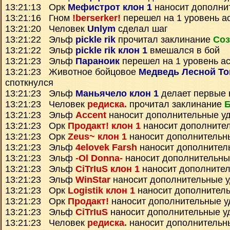
13:21:13 Орк
Мефистрот клон 1
наносит дополни
13:21:16 Гном
!berserker!
перешел на 1 уровень а
13:21:20 Человек
Unlym
сделал шаг
13:21:22 Эльф
pickle rik
прочитал заклинание
Соз
13:21:22 Эльф
pickle rik клон 1
вмешался в бой
13:21:23 Эльф
Параноик
перешел на 1 уровень а
13:21:23 Животное бойцовое
Медведь Лесной Т
споткнулся
13:21:23 Эльф
Маньячело клон 1
делает первые 
13:21:23 Человек
редиска.
прочитал заклинание
Б
13:21:23 Эльф
Accent
наносит дополнительные у
13:21:23 Орк
Продакт! клон 1
наносит дополните
13:21:23 Орк
Zeus~ клон 1
наносит дополнительн
13:21:23 Эльф
4elovek Farsh
наносит дополнител
13:21:23 Эльф
-Ol Donna-
наносит дополнительны
13:21:23 Эльф
CiTrIuS клон 1
наносит дополните
13:21:23 Эльф
WinStar
наносит дополнительные 
13:21:23 Орк
Logistik клон 1
наносит дополнител
13:21:23 Орк
Продакт!
наносит дополнительные 
13:21:23 Эльф
CiTrIuS
наносит дополнительные у
13:21:23 Человек
редиска.
наносит дополнительн