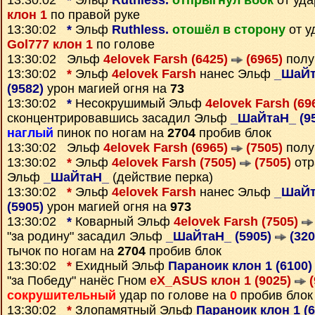
13:30:02
*
Эльф
Ruthless.
отпрыгнул вбок
от уда
клон 1
по правой руке
13:30:02
*
Эльф
Ruthless.
отошёл в сторону
от у
Gol777 клон 1
по голове
13:30:02 Эльф
4elovek Farsh (6425)
(6965)
полу
13:30:02
*
Эльф
4elovek Farsh
нанес Эльф
_ШаЙт
(9582)
урон магией огня на
73
13:30:02
*
Несокрушимый Эльф
4elovek Farsh (69
сконцентрировавшись засадил Эльф
_ШаЙтаН_ (9
наглый
пинок по ногам на
2704
пробив блок
13:30:02 Эльф
4elovek Farsh (6965)
(7505)
полу
13:30:02
*
Эльф
4elovek Farsh (7505)
(7505)
отр
Эльф
_ШаЙтаН_
(действие перка)
13:30:02
*
Эльф
4elovek Farsh
нанес Эльф
_ШаЙт
(5905)
урон магией огня на
973
13:30:02
*
Коварный Эльф
4elovek Farsh (7505)
"за родину" засадил Эльф
_ШаЙтаН_ (5905)
(320
тычок по ногам на
2704
пробив блок
13:30:02
*
Ехидный Эльф
Параноик клон 1 (6100
"за Победу" нанёс Гном
eX_ASUS клон 1 (9025)
(
сокрушительный
удар по голове на
0
пробив блок
13:30:02
*
Злопамятный Эльф
Параноик клон 1 (