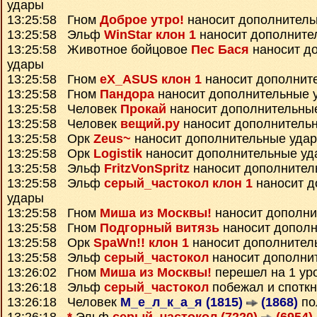
удары
13:25:58 Гном
Доброе утро!
наносит дополнитель
13:25:58 Эльф
WinStar клон 1
наносит дополните
13:25:58 Животное бойцовое
Пес Бася
наносит д
удары
13:25:58 Гном
eX_ASUS клон 1
наносит дополнит
13:25:58 Гном
Пандора
наносит дополнительные 
13:25:58 Человек
Прокай
наносит дополнительны
13:25:58 Человек
вещий.ру
наносит дополнитель
13:25:58 Орк
Zeus~
наносит дополнительные уда
13:25:58 Орк
Logistik
наносит дополнительные уд
13:25:58 Эльф
FritzVonSpritz
наносит дополнител
13:25:58 Эльф
серый_частокол клон 1
наносит д
удары
13:25:58 Гном
Миша из Москвы!
наносит дополни
13:25:58 Гном
Подгорный витязь
наносит дополн
13:25:58 Орк
SpaWn!! клон 1
наносит дополнител
13:25:58 Эльф
серый_частокол
наносит дополни
13:26:02 Гном
Миша из Москвы!
перешел на 1 ур
13:26:18 Эльф
серый_частокол
побежал и спотк
13:26:18 Человек
М_е_л_к_а_я (1815)
(1868)
по