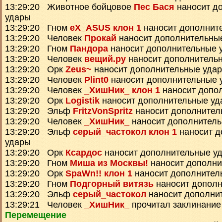
13:29:20 Животное бойцовое
Пес Бася
наносит д
удары
13:29:20 Гном
eX_ASUS клон 1
наносит дополнит
13:29:20 Человек
Прокай
наносит дополнительны
13:29:20 Гном
Пандора
наносит дополнительные 
13:29:20 Человек
вещий.ру
наносит дополнитель
13:29:20 Орк
Zeus~
наносит дополнительные уда
13:29:20 Человек
Plint0
наносит дополнительные 
13:29:20 Человек
_ХишНик_ клон 1
наносит допо
13:29:20 Орк
Logistik
наносит дополнительные уд
13:29:20 Эльф
FritzVonSpritz
наносит дополнител
13:29:20 Человек
_ХишНик_
наносит дополнител
13:29:20 Эльф
серый_частокол клон 1
наносит д
удары
13:29:20 Орк
Ксардос
наносит дополнительные у
13:29:20 Гном
Миша из Москвы!
наносит дополни
13:29:20 Орк
SpaWn!! клон 1
наносит дополнител
13:29:20 Гном
Подгорный витязь
наносит дополн
13:29:20 Эльф
серый_частокол
наносит дополни
13:29:21 Человек
_ХишНик_
прочитал заклинани
Перемещение