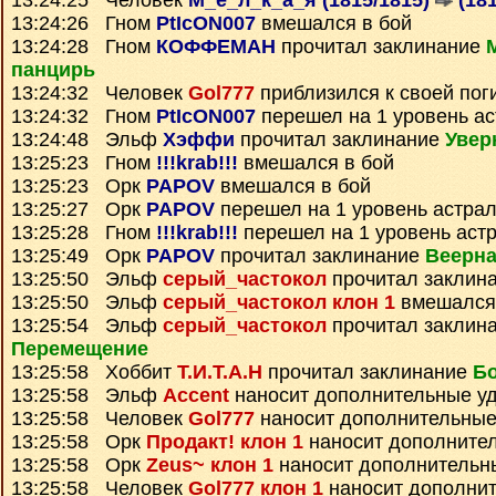
13:24:25 Человек
М_е_л_к_а_я (1815/1815)
(181
13:24:26 Гном
PtIcON007
вмешался в бой
13:24:28 Гном
КОФФЕМАН
прочитал заклинание
панцирь
13:24:32 Человек
Gol777
приблизился к своей пог
13:24:32 Гном
PtIcON007
перешел на 1 уровень а
13:24:48 Эльф
Хэффи
прочитал заклинание
Увер
13:25:23 Гном
!!!krab!!!
вмешался в бой
13:25:23 Орк
PAPOV
вмешался в бой
13:25:27 Орк
PAPOV
перешел на 1 уровень астра
13:25:28 Гном
!!!krab!!!
перешел на 1 уровень аст
13:25:49 Орк
PAPOV
прочитал заклинание
Веерна
13:25:50 Эльф
серый_частокол
прочитал заклин
13:25:50 Эльф
серый_частокол клон 1
вмешался 
13:25:54 Эльф
серый_частокол
прочитал заклин
Перемещение
13:25:58 Хоббит
Т.И.Т.А.Н
прочитал заклинание
Бо
13:25:58 Эльф
Accent
наносит дополнительные у
13:25:58 Человек
Gol777
наносит дополнительные
13:25:58 Орк
Продакт! клон 1
наносит дополните
13:25:58 Орк
Zeus~ клон 1
наносит дополнительн
13:25:58 Человек
Gol777 клон 1
наносит дополни