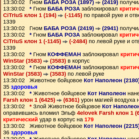
13:30:02 Гном
БАБА РОЗА (1897)
(2419)
получи
13:30:02
*
Гном
БАБА РОЗА
заблокировал
критич
CiTrIuS клон 1 (194)
(-1145)
по правой руке и от
1339
13:30:02 Гном
БАБА РОЗА (2419)
(2941)
получи
13:30:02
*
Гном
БАБА РОЗА
заблокировал
критич
CiTrIuS клон 1 (-1145)
(-2484)
по левой руке и о
1339
13:30:02
*
Гном
КОФФЕМАН
заблокировал
крити
WinStar (3583)
(3583)
в корпус
13:30:02
*
Гном
КОФФЕМАН
заблокировал
крити
WinStar (3583)
(3583)
по левой руке
13:30:02 Животное бойцовое
Кот Наполеон (2180
35
здоровья
13:30:02
*
Животное бойцовое
Кот Наполеон
нан
Farsh клон 1 (6425)
(6361)
урон магией воздуха 
13:30:02
*
Злой Животное бойцовое
Кот Наполеон
оправившись вломил Эльф
4elovek Farsh клон 1 (
критический
удар в корпус на
179
13:30:02 Животное бойцовое
Кот Наполеон (2215
36
здоровья