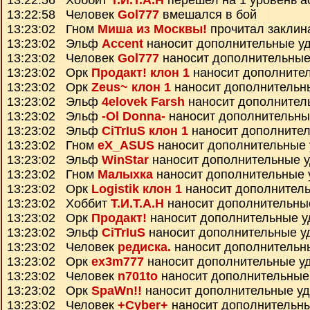
13:22:56 Хоббит
Т.И.Т.А.Н
перешел на 1 уровень а
13:22:58 Человек
Gol777
вмешался в бой
13:23:02 Гном
Миша из Москвы!
прочитал закли
13:23:02 Эльф
Accent
наносит дополнительные у
13:23:02 Человек
Gol777
наносит дополнительные
13:23:02 Орк
Продакт! клон 1
наносит дополните
13:23:02 Орк
Zeus~ клон 1
наносит дополнительн
13:23:02 Эльф
4elovek Farsh
наносит дополнител
13:23:02 Эльф
-Ol Donna-
наносит дополнительны
13:23:02 Эльф
CiTrIuS клон 1
наносит дополните
13:23:02 Гном
eX_ASUS
наносит дополнительные
13:23:02 Эльф
WinStar
наносит дополнительные 
13:23:02 Гном
Малыхка
наносит дополнительные 
13:23:02 Орк
Logistik клон 1
наносит дополнител
13:23:02 Хоббит
Т.И.Т.А.Н
наносит дополнительны
13:23:02 Орк
Продакт!
наносит дополнительные 
13:23:02 Эльф
CiTrIuS
наносит дополнительные у
13:23:02 Человек
редиска.
наносит дополнительн
13:23:02 Орк
ex3m777
наносит дополнительные у
13:23:02 Человек
n701to
наносит дополнительные
13:23:02 Орк
SpaWn!!
наносит дополнительные у
13:23:02 Человек
+Cyber+
наносит дополнительн