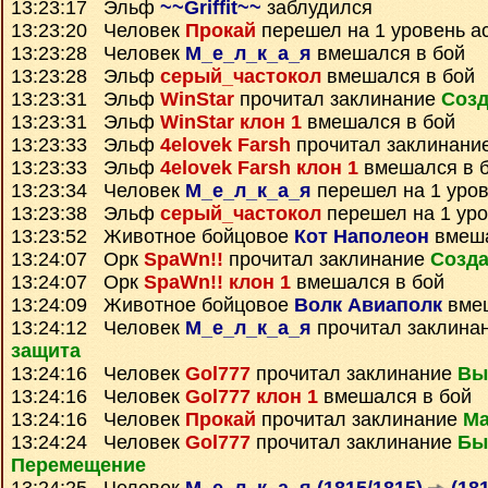
13:23:17 Эльф
~~Griffit~~
заблудился
13:23:20 Человек
Прокай
перешел на 1 уровень а
13:23:28 Человек
М_е_л_к_а_я
вмешался в бой
13:23:28 Эльф
серый_частокол
вмешался в бой
13:23:31 Эльф
WinStar
прочитал заклинание
Созд
13:23:31 Эльф
WinStar клон 1
вмешался в бой
13:23:33 Эльф
4elovek Farsh
прочитал заклинани
13:23:33 Эльф
4elovek Farsh клон 1
вмешался в 
13:23:34 Человек
М_е_л_к_а_я
перешел на 1 уров
13:23:38 Эльф
серый_частокол
перешел на 1 уро
13:23:52 Животное бойцовое
Кот Наполеон
вмеша
13:24:07 Орк
SpaWn!!
прочитал заклинание
Созда
13:24:07 Орк
SpaWn!! клон 1
вмешался в бой
13:24:09 Животное бойцовое
Волк Авиаполк
вмеш
13:24:12 Человек
М_е_л_к_а_я
прочитал заклина
защита
13:24:16 Человек
Gol777
прочитал заклинание
Вы
13:24:16 Человек
Gol777 клон 1
вмешался в бой
13:24:16 Человек
Прокай
прочитал заклинание
Ма
13:24:24 Человек
Gol777
прочитал заклинание
Бы
Перемещение