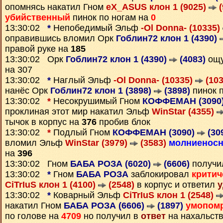
опомнясь накатил Гном
eX_ASUS клон 1 (9025)
(
убийственный
пинок по ногам на
0
13:30:02
*
Непобедимый Эльф
-Ol Donna- (10335)
оправившись вломил Орк
Гоблин72 клон 1 (4390)
правой руке на
185
13:30:02 Орк
Гоблин72 клон 1 (4390)
(4083)
ощ
на 307
13:30:02
*
Наглый Эльф
-Ol Donna- (10335)
(103
нанёс Орк
Гоблин72 клон 1 (3898)
(3898)
пинок п
13:30:02
*
Несокрушимый Гном
КОФФЕМАН (3090
проклиная этот мир накатил Эльф
WinStar (4355)
тычок в корпус на
376
пробив блок
13:30:02
*
Подлый Гном
КОФФЕМАН (3090)
(30
вломил Эльф
WinStar (3979)
(3583)
молниенос
на
396
13:30:02 Гном
БАБА РОЗА (6020)
(6606)
получи
13:30:02
*
Гном
БАБА РОЗА
заблокировал
критич
CiTrIuS клон 1 (4100)
(2548)
в корпус и ответил
у
13:30:02
*
Коварный Эльф
CiTrIuS клон 1 (2548)
накатил Гном
БАБА РОЗА (6606)
(1897)
умопом
по голове на
4709
но получил в
ответ
на нахальств