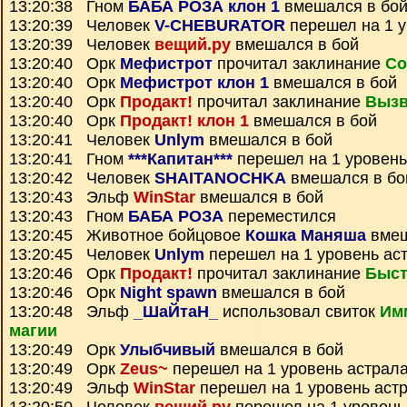
13:20:38 Гном
БАБА РОЗА клон 1
вмешался в бо
13:20:39 Человек
V-CHEBURATOR
перешел на 1 у
13:20:39 Человек
вещий.ру
вмешался в бой
13:20:40 Орк
Мефистрот
прочитал заклинание
Со
13:20:40 Орк
Мефистрот клон 1
вмешался в бой
13:20:40 Орк
Продакт!
прочитал заклинание
Вызв
13:20:40 Орк
Продакт! клон 1
вмешался в бой
13:20:41 Человек
Unlym
вмешался в бой
13:20:41 Гном
***Капитан***
перешел на 1 уровень
13:20:42 Человек
SHAITANOCHKA
вмешался в бо
13:20:43 Эльф
WinStar
вмешался в бой
13:20:43 Гном
БАБА РОЗА
переместился
13:20:45 Животное бойцовое
Кошка Маняша
вмеш
13:20:45 Человек
Unlym
перешел на 1 уровень ас
13:20:46 Орк
Продакт!
прочитал заклинание
Быст
13:20:46 Орк
Night spawn
вмешался в бой
13:20:48 Эльф
_ШаЙтаН_
использовал свиток
Им
магии
13:20:49 Орк
Улыбчивый
вмешался в бой
13:20:49 Орк
Zeus~
перешел на 1 уровень астрал
13:20:49 Эльф
WinStar
перешел на 1 уровень аст