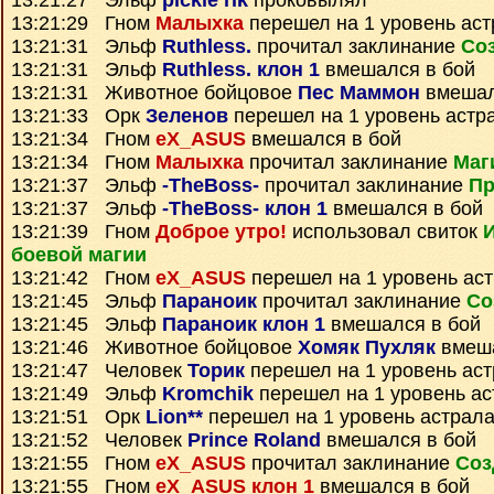
13:21:27 Эльф
pickle rik
проковылял
13:21:29 Гном
Малыхка
перешел на 1 уровень ас
13:21:31 Эльф
Ruthless.
прочитал заклинание
Со
13:21:31 Эльф
Ruthless. клон 1
вмешался в бой
13:21:31 Животное бойцовое
Пес Маммон
вмешал
13:21:33 Орк
Зеленов
перешел на 1 уровень астр
13:21:34 Гном
eX_ASUS
вмешался в бой
13:21:34 Гном
Малыхка
прочитал заклинание
Маг
13:21:37 Эльф
-TheBoss-
прочитал заклинание
Пр
13:21:37 Эльф
-TheBoss- клон 1
вмешался в бой
13:21:39 Гном
Доброе утро!
использовал свиток
боевой магии
13:21:42 Гном
eX_ASUS
перешел на 1 уровень ас
13:21:45 Эльф
Параноик
прочитал заклинание
Со
13:21:45 Эльф
Параноик клон 1
вмешался в бой
13:21:46 Животное бойцовое
Хомяк Пухляк
вмеша
13:21:47 Человек
Торик
перешел на 1 уровень ас
13:21:49 Эльф
Kromchik
перешел на 1 уровень ас
13:21:51 Орк
Lion**
перешел на 1 уровень астрал
13:21:52 Человек
Prince Roland
вмешался в бой
13:21:55 Гном
eX_ASUS
прочитал заклинание
Соз
13:21:55 Гном
eX_ASUS клон 1
вмешался в бой