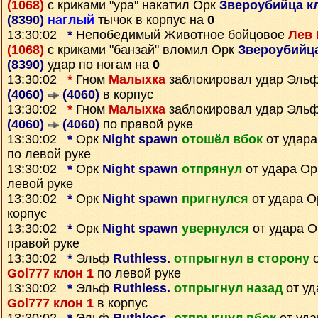
(1068)
с криками "ура" накатил Орк
Звероубийца кл
(8390)
наглый
тычок в корпус на
0
13:30:02
*
Непобедимый Животное бойцовое
Лев 
(1068)
с криками "банзай" вломил Орк
Звероубийца
(8390)
удар по ногам на
0
13:30:02
*
Гном
Малыхка
заблокировал удар Эль
(4060)
(4060)
в корпус
13:30:02
*
Гном
Малыхка
заблокировал удар Эль
(4060)
(4060)
по правой руке
13:30:02
*
Орк
Night spawn
отошёл вбок
от удар
по левой руке
13:30:02
*
Орк
Night spawn
отпрянул
от удара О
левой руке
13:30:02
*
Орк
Night spawn
пригнулся
от удара 
корпус
13:30:02
*
Орк
Night spawn
увернулся
от удара 
правой руке
13:30:02
*
Эльф
Ruthless.
отпрыгнул в сторону
о
Gol777 клон 1
по левой руке
13:30:02
*
Эльф
Ruthless.
отпрыгнул назад
от уд
Gol777 клон 1
в корпус