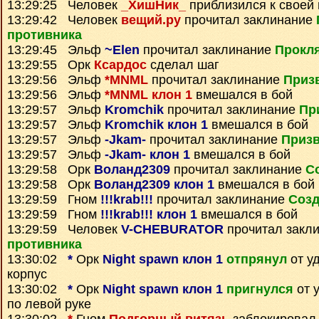
13:29:25 Человек
_ХишНик_
приблизился к своей
13:29:42 Человек
вещий.ру
прочитал заклинание
противника
13:29:45 Эльф
~Elen
прочитал заклинание
Прокля
13:29:55 Орк
Ксардос
сделал шаг
13:29:56 Эльф
*MNML
прочитал заклинание
Призв
13:29:56 Эльф
*MNML клон 1
вмешался в бой
13:29:57 Эльф
Kromchik
прочитал заклинание
Пр
13:29:57 Эльф
Kromchik клон 1
вмешался в бой
13:29:57 Эльф
-Jkam-
прочитал заклинание
Призв
13:29:57 Эльф
-Jkam- клон 1
вмешался в бой
13:29:58 Орк
Воланд2309
прочитал заклинание
С
13:29:58 Орк
Воланд2309 клон 1
вмешался в бой
13:29:59 Гном
!!!krab!!!
прочитал заклинание
Созд
13:29:59 Гном
!!!krab!!! клон 1
вмешался в бой
13:29:59 Человек
V-CHEBURATOR
прочитал закл
противника
13:30:02
*
Орк
Night spawn клон 1
отпрянул
от у
корпус
13:30:02
*
Орк
Night spawn клон 1
пригнулся
от 
по левой руке