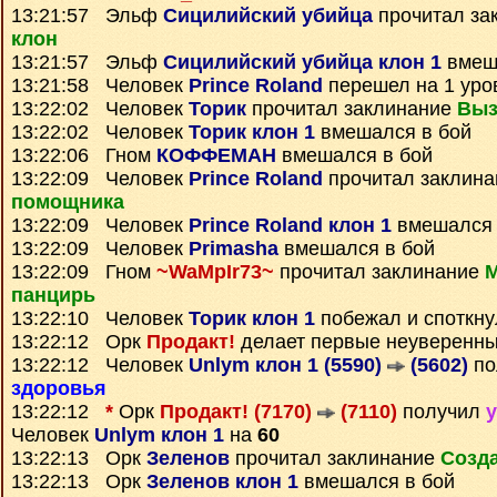
13:21:57 Эльф
Сицилийский убийца
прочитал за
клон
13:21:57 Эльф
Сицилийский убийца клон 1
вмеш
13:21:58 Человек
Prince Roland
перешел на 1 уро
13:22:02 Человек
Торик
прочитал заклинание
Выз
13:22:02 Человек
Торик клон 1
вмешался в бой
13:22:06 Гном
КОФФЕМАН
вмешался в бой
13:22:09 Человек
Prince Roland
прочитал заклин
помощника
13:22:09 Человек
Prince Roland клон 1
вмешался 
13:22:09 Человек
Primasha
вмешался в бой
13:22:09 Гном
~WaMpIr73~
прочитал заклинание
М
панцирь
13:22:10 Человек
Торик клон 1
побежал и споткну
13:22:12 Орк
Продакт!
делает первые неуверенны
13:22:12 Человек
Unlym клон 1 (5590)
(5602)
по
здоровья
13:22:12
*
Орк
Продакт! (7170)
(7110)
получил
у
Человек
Unlym клон 1
на
60
13:22:13 Орк
Зеленов
прочитал заклинание
Созда
13:22:13 Орк
Зеленов клон 1
вмешался в бой