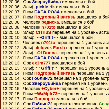
13:20:06 Орк
Звероубийца
вмешался в бой
13:20:06 Эльф
pickle rik
вмешался в бой
13:20:07 Гном
БАБА РОЗА
вмешался в бой
13:20:07 Гном
Подгорный витязь
вмешался в бо
13:20:08 Человек
редиска.
вмешался в бой
13:20:08 Человек
n701to
вмешался в бой
13:20:10 Эльф
CiTrIuS
перешел на 1 уровень астр
13:20:10 Эльф
~~Griffit~~
вмешался в бой
13:20:11 Человек
n701to
перешел на 1 уровень ас
13:20:12 Эльф
4elovek Farsh
перешел на 1 уровен
13:20:12 Эльф
-Ol Donna-
перешел на 1 уровень а
13:20:13 Гном
БАБА РОЗА
перешел на 1 уровень 
13:20:13 Орк
ex3m777
вмешался в бой
13:20:13 Эльф
~~Griffit~~
перешел на 1 уровень 
13:20:14 Гном
Подгорный витязь
перешел на 1 у
13:20:14 Орк
Гоблин72
перешел на 1 уровень аст
13:20:15 Орк
Звероубийца
перешел на 1 уровень
13:20:15 Человек
+Cyber+
перешел на 1 уровень 
13:20:15 Гном
~WaMpIr73~
перешел на 1 уровень 
13:20:17 Гном
Пандора
вмешался в бой
13:20:18 Орк
Гоблин72
прочитал заклинание
Созд