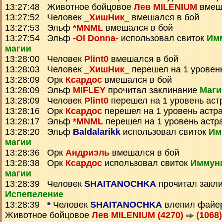
13:27:48 Животное бойцовое
Лев MILENIUM
вмеш
13:27:52 Человек
_ХишНик_
вмешался в бой
13:27:53 Эльф
*MNML
вмешался в бой
13:27:54 Эльф
-Ol Donna-
использовал свиток
Имм
магии
13:28:00 Человек
Plint0
вмешался в бой
13:28:03 Человек
_ХишНик_
перешел на 1 уровен
13:28:09 Орк
Ксардос
вмешался в бой
13:28:09 Эльф
MIFLEY
прочитал заклинание
Маги
13:28:09 Человек
Plint0
перешел на 1 уровень аст
13:28:16 Орк
Ксардос
перешел на 1 уровень астр
13:28:17 Эльф
*MNML
перешел на 1 уровень астр
13:28:20 Эльф
Baldalarikk
использовал свиток
Им
магии
13:28:36 Орк
Андриэль
вмешался в бой
13:28:38 Орк
Ксардос
использовал свиток
Иммуни
магии
13:28:39 Человек
SHAITANOCHKA
прочитал закл
Испепеление
13:28:39
*
Человек
SHAITANOCHKA
влепил файе
Животное бойцовое
Лев MILENIUM (4270)
(1068)