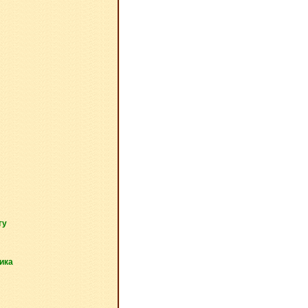
гу
ика