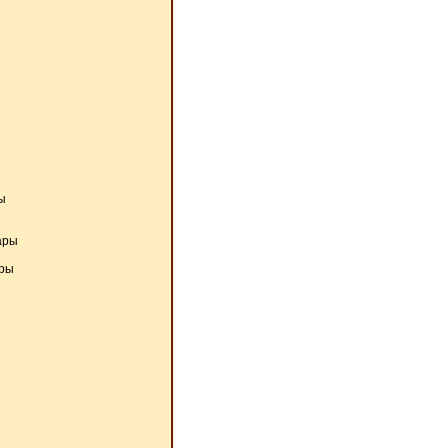
ы
ары
ары