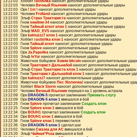
13:22:03 Хоббит
rastishka
наносит дополнительные удары
13:22:03 Человек
Вечный Язычник
наносит дополнительные удары
13:22:03 Орк
! 1st !
наносит дополнительные удары
13:22:03 Человек
Frolland
наносит дополнительные удары
13:22:03 Эльф
Страх Тракториста
наносит дополнительные удары
13:22:03 Гном
swallow-34
наносит дополнительные удары
13:22:03 Гном
Тайный агент клон 1
наносит дополнительные удары
13:22:03 Эльф
MAD_EVS
наносит дополнительные удары
13:22:03 Орк
kaktuzzz7 клон 1
наносит дополнительные удары
13:22:03 Хоббит
rastishka клон 1
наносит дополнительные удары
13:22:03 Гном
Тайный агент
наносит дополнительные удары
13:22:03 Гном
Splove
наносит дополнительные удары
13:22:03 Орк
Ja.Papo4ka
наносит дополнительные удары
13:22:03 Эльф
IvYur
наносит дополнительные удары
13:22:03 Животное бойцовое
Хомяк bitcoin
наносит дополнительные удар
13:22:03 Гном
Тракторист-Дальнабой
наносит дополнительные удары
13:22:03 Эльф
Страх Тракториста клон 1
наносит дополнительные удары
13:22:03 Гном
Тракторист-Дальнабой клон 1
наносит дополнительные уд
13:22:03 Орк
kaktuzzz7
наносит дополнительные удары
13:22:03 Животное бойцовое
Пес !Колючка!
наносит дополнительные уд
13:22:03 Хоббит
Black Storm
наносит дополнительные удары
13:22:07 Человек
Вечный Язычник
перешел на 1 уровень астрала
13:22:09 Орк
DRAGON-5
прочитал заклинание
Призвать слугу
13:22:09 Орк
DRAGON-5 клон 1
вмешался в бой
13:22:25 Гном
Splove
прочитал заклинание
Создать клон
13:22:25 Гном
Splove клон 1
вмешался в бой
13:22:34 Орк
BOUH1
прочитал заклинание
Создать клон
13:22:34 Орк
BOUH1 клон 1
вмешался в бой
13:22:36 Гном
Splove клон 1
переместился
13:22:36 Орк
DRAGON-5 клон 1
сделал шаг
13:23:02 Человек
Смазка для АС
вмешался в бой
13:23:20 Эльф
Чайная*Роза
вмешался в бой