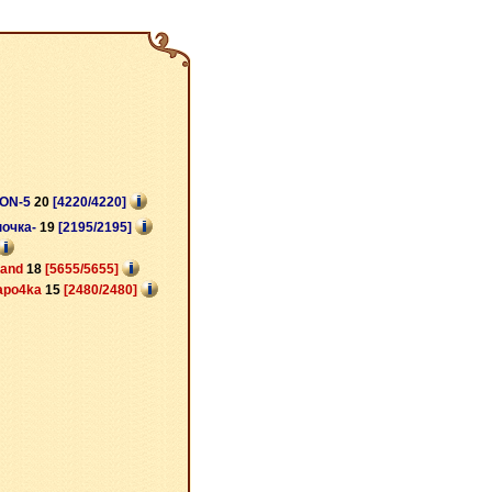
ON-5
20
[4220/4220]
ночка-
19
[2195/2195]
land
18
[5655/5655]
apo4ka
15
[2480/2480]