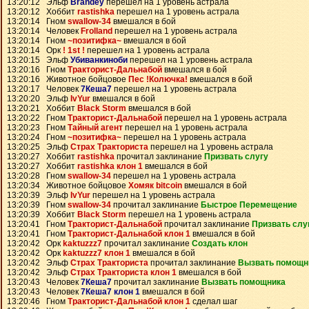
13:20:12 Эльф
Brandey
перешел на 1 уровень астрала
13:20:12 Хоббит
rastishka
перешел на 1 уровень астрала
13:20:14 Гном
swallow-34
вмешался в бой
13:20:14 Человек
Frolland
перешел на 1 уровень астрала
13:20:14 Гном
~позитифка~
вмешался в бой
13:20:14 Орк
! 1st !
перешел на 1 уровень астрала
13:20:15 Эльф
Убиванкиноби
перешел на 1 уровень астрала
13:20:16 Гном
Тракторист-Дальнабой
вмешался в бой
13:20:16 Животное бойцовое
Пес !Колючка!
вмешался в бой
13:20:17 Человек
7Кеша7
перешел на 1 уровень астрала
13:20:20 Эльф
IvYur
вмешался в бой
13:20:21 Хоббит
Black Storm
вмешался в бой
13:20:22 Гном
Тракторист-Дальнабой
перешел на 1 уровень астрала
13:20:23 Гном
Тайный агент
перешел на 1 уровень астрала
13:20:24 Гном
~позитифка~
перешел на 1 уровень астрала
13:20:25 Эльф
Страх Тракториста
перешел на 1 уровень астрала
13:20:27 Хоббит
rastishka
прочитал заклинание
Призвать слугу
13:20:27 Хоббит
rastishka клон 1
вмешался в бой
13:20:28 Гном
swallow-34
перешел на 1 уровень астрала
13:20:34 Животное бойцовое
Хомяк bitcoin
вмешался в бой
13:20:39 Эльф
IvYur
перешел на 1 уровень астрала
13:20:39 Гном
swallow-34
прочитал заклинание
Быстрое Перемещение
13:20:39 Хоббит
Black Storm
перешел на 1 уровень астрала
13:20:41 Гном
Тракторист-Дальнабой
прочитал заклинание
Призвать слу
13:20:41 Гном
Тракторист-Дальнабой клон 1
вмешался в бой
13:20:42 Орк
kaktuzzz7
прочитал заклинание
Создать клон
13:20:42 Орк
kaktuzzz7 клон 1
вмешался в бой
13:20:42 Эльф
Страх Тракториста
прочитал заклинание
Вызвать помощн
13:20:42 Эльф
Страх Тракториста клон 1
вмешался в бой
13:20:43 Человек
7Кеша7
прочитал заклинание
Вызвать помощника
13:20:43 Человек
7Кеша7 клон 1
вмешался в бой
13:20:46 Гном
Тракторист-Дальнабой клон 1
сделал шаг