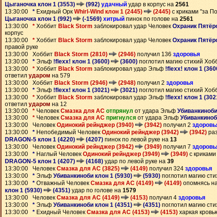
Цыганочка клон 1 (3553)
(992)
удачный
удар в корпус на
2561
13:30:00
*
Ехидный Орк
Whirl-Wind клон 1 (2445)
(2445)
с криками "за П
Цыганочка клон 1 (992)
(-1569)
хитрый
пинок по голове на
2561
13:30:00
*
Хоббит
Black Storm
заблокировал удар Человек
Охраник Пятёр
корпус
13:30:00
*
Хоббит
Black Storm
заблокировал удар Человек
Охраник Пятёр
правой руке
13:30:00 Хоббит
Black Storm (2810)
(2946)
получил 136
здоровья
13:30:00
*
Эльф
!flexx! клон 1 (3600)
(3600)
поглотил магию стихий Хоб
13:30:00
*
Хоббит
Black Storm
заблокировал удар Эльф
!flexx! клон 1 (36
ответил
ударом
на 579
13:30:00 Хоббит
Black Storm (2946)
(2948)
получил 2
здоровья
13:30:00
*
Эльф
!flexx! клон 1 (3021)
(3021)
поглотил магию стихий Хоб
13:30:00
*
Хоббит
Black Storm
заблокировал удар Эльф
!flexx! клон 1 (30
ответил
ударом
на 12
13:30:00
*
Человек
Смазка для АС
отпрянул
от удара Эльф
Убиванкиноби
13:30:00
*
Человек
Смазка для АС
пригнулся
от удара Эльф
Убиванкиноб
13:30:00 Человек
Одинокий рейнджер (3940)
(3942)
получил 2
здоровь
13:30:00
*
Непобедимый Человек
Одинокий рейнджер (3942)
(3942)
раз
DRAGON-5 клон 1 (4220)
(4207)
пинок по левой руке на
13
13:30:00 Человек
Одинокий рейнджер (3942)
(3949)
получил 7
здоровь
13:30:00
*
Наглый Человек
Одинокий рейнджер (3949)
(3949)
с криками
DRAGON-5 клон 1 (4207)
(4168)
удар по левой руке на
39
13:30:00 Человек
Смазка для АС (3825)
(4149)
получил 324
здоровья
13:30:00
*
Эльф
Убиванкиноби клон 1 (5930)
(5930)
поглотил магию сти
13:30:00
*
Отважный Человек
Смазка для АС (4149)
(4149)
опомнясь н
клон 1 (5930)
(4351)
удар по голове на
1579
13:30:00 Человек
Смазка для АС (4149)
(4153)
получил 4
здоровья
13:30:00
*
Эльф
Убиванкиноби клон 1 (4351)
(4351)
поглотил магию сти
13:30:00
*
Ехидный Человек
Смазка для АС (4153)
(4153)
харкая кровь