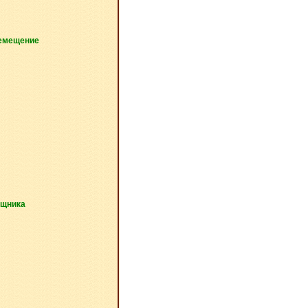
и
емещение
ощника