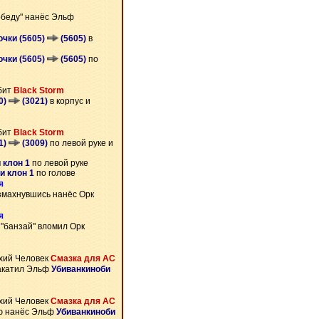
обеду" нанёс Эльф
очки (5605)
(5605)
в
очки (5605)
(5605)
по
бит
Black Storm
00)
(3021)
в корпус и
бит
Black Storm
21)
(3009)
по левой руке и
 клон 1
по левой руке
и клон 1
по голове
я
махнувшись нанёс Орк
я
 "банзай" вломил Орк
хий Человек
Смазка для АС
акатил Эльф
Убиванкиноби
хий Человек
Смазка для АС
ю нанёс Эльф
Убиванкиноби