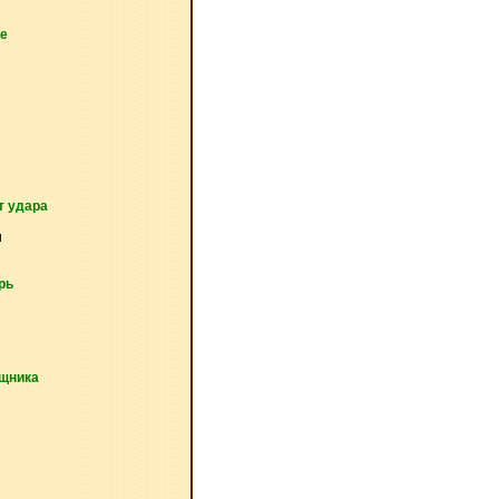
е
т удара
и
рь
щника