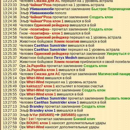
13:23:24 Человек
Смазка для АС
перешел на 1 уровень астрала
13:23:33 Эльф
Чайная*Роза
перешел на 1 уровень астрала
13:24:19 Эльф
Убиванкиноби
прочитал заклинание
Быстрое Перемещени
13:24:24 Эльф
Убиванкиноби
пополз
13:24:36 Эльф
Чайная*Роза
прочитал заклинание
Создать клон
13:24:36 Эльф
Чайная*Роза клон 1
вмешался в бой
13:24:48 Человек
Одинокий рейнджер
вмешался в бой
13:24:56 Гном
~позитифка~
прочитал заклинание
Создать клон
13:24:56 Гном
~позитифка~ клон 1
вмешался в бой
13:24:58 Человек
Одинокий рейнджер
перешел на 1 уровень астрала
13:25:19 Животное бойцовое
Хомяк позитив
вмешался в бой
13:25:32 Человек
Caelthas Sunstrider
вмешался в бой
13:25:35 Человек
Caelthas Sunstrider
перешел на 1 уровень астрала
13:25:36 Человек
Одинокий рейнджер
прочитал заклинание
Увернуться о
13:25:37 Животное бойцовое
Петух Medivh
вмешался в бой
13:25:37 Животное бойцовое
Хомяк позитив
приблизился к своей погибел
13:25:37 Орк
Ja.Papo4ka
прочитал заклинание
Создать клон
13:25:37 Орк
Ja.Papo4ka клон 1
вмешался в бой
13:25:49 Человек
Смазка для АС
прочитал заклинание
Магический панци
13:26:14 Орк
Whirl-Wind
вмешался в бой
13:26:18 Орк
Whirl-Wind
перешел на 1 уровень астрала
13:26:49 Орк
kaktuzzz7 клон 1
костыляет в поисках счастья
13:26:55 Орк
Whirl-Wind
прочитал заклинание
Создать клон
13:26:55 Орк
Whirl-Wind клон 1
вмешался в бой
13:27:05 Человек
Caelthas Sunstrider
прочитал заклинание
Вызвать помо
13:27:05 Человек
Caelthas Sunstrider клон 1
вмешался в бой
13:27:13 Эльф
Brandey
прочитал заклинание
Создать клон
13:27:13 Эльф
Brandey клон 1
вмешался в бой
13:27:33 Эльф
IvYur (685/685)
(685/685)
оделся
13:27:59 Орк
! 1st !
прочитал заклинание
Боевой клич
13:27:59 Орк
BOUH1 клон 1
наносит дополнительные удары
13:27:59 Орк
Whirl-Wind
наносит дополнительные удары