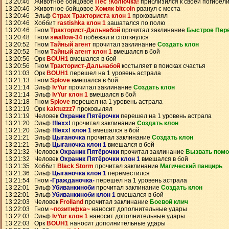
13:20:46 Животное бойцовое
Пес !Колючка!
приблизился к своей погибел
13:20:46 Животное бойцовое
Хомяк bitcoin
рванул с места
13:20:46 Эльф
Страх Тракториста клон 1
проковылял
13:20:46 Хоббит
rastishka клон 1
зашатался по полю
13:20:46 Гном
Тракторист-Дальнабой
прочитал заклинание
Быстрое Пер
13:20:48 Гном
swallow-34
побежал и споткнулся
13:20:52 Гном
Тайный агент
прочитал заклинание
Создать клон
13:20:52 Гном
Тайный агент клон 1
вмешался в бой
13:20:56 Орк
BOUH1
вмешался в бой
13:20:56 Гном
Тракторист-Дальнабой
костыляет в поисках счастья
13:21:03 Орк
BOUH1
перешел на 1 уровень астрала
13:21:13 Гном
Splove
вмешался в бой
13:21:14 Эльф
IvYur
прочитал заклинание
Создать клон
13:21:14 Эльф
IvYur клон 1
вмешался в бой
13:21:18 Гном
Splove
перешел на 1 уровень астрала
13:21:19 Орк
kaktuzzz7
проковылял
13:21:19 Человек
Охраник Пятёрочки
перешел на 1 уровень астрала
13:21:20 Эльф
!flexx!
прочитал заклинание
Создать клон
13:21:20 Эльф
!flexx! клон 1
вмешался в бой
13:21:21 Эльф
Цыганочка
прочитал заклинание
Создать клон
13:21:21 Эльф
Цыганочка клон 1
вмешался в бой
13:21:32 Человек
Охраник Пятёрочки
прочитал заклинание
Вызвать пом
13:21:32 Человек
Охраник Пятёрочки клон 1
вмешался в бой
13:21:35 Хоббит
Black Storm
прочитал заклинание
Магический панцирь
13:21:36 Эльф
Цыганочка клон 1
переместился
13:21:54 Гном
-Гражданочка-
перешел на 1 уровень астрала
13:22:01 Эльф
Убиванкиноби
прочитал заклинание
Создать клон
13:22:01 Эльф
Убиванкиноби клон 1
вмешался в бой
13:22:03 Человек
Frolland
прочитал заклинание
Боевой клич
13:22:03 Гном
~позитифка~
наносит дополнительные удары
13:22:03 Эльф
IvYur клон 1
наносит дополнительные удары
13:22:03 Орк
BOUH1
наносит дополнительные удары