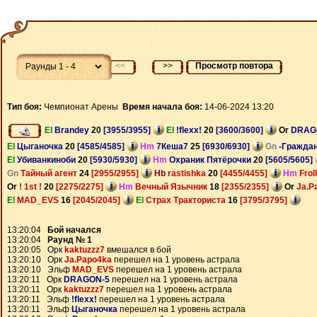
<<
>>
Просмотр повтора
Тип боя:
Чемпионат Арены
Время начала боя:
14-06-2024 13:20
El
Brandey
20
[3955/3955]
El
!flexx!
20
[3600/3600]
Or
DRAG
El
Цыганочка
20
[4585/4585]
Hm
7Кеша7
25
[6930/6930]
Gn
-Гражда
El
Убиванкиноби
20
[5930/5930]
Hm
Охраник Пятёрочки
20
[5605/5605]
Gn
Тайный агент
24
[2955/2955]
Hb
rastishka
20
[4455/4455]
Hm
Frol
Or
! 1st !
20
[2275/2275]
Hm
Вечный Язычник
18
[2355/2355]
Or
Ja.P
El
MAD_EVS
16
[2045/2045]
El
Страх Тракториста
16
[3795/3795]
13:20:04
Бой начался
13:20:04
Раунд № 1
13:20:05 Орк
kaktuzzz7
вмешался в бой
13:20:10 Орк
Ja.Papo4ka
перешел на 1 уровень астрала
13:20:10 Эльф
MAD_EVS
перешел на 1 уровень астрала
13:20:11 Орк
DRAGON-5
перешел на 1 уровень астрала
13:20:11 Орк
kaktuzzz7
перешел на 1 уровень астрала
13:20:11 Эльф
!flexx!
перешел на 1 уровень астрала
13:20:11 Эльф
Цыганочка
перешел на 1 уровень астрала