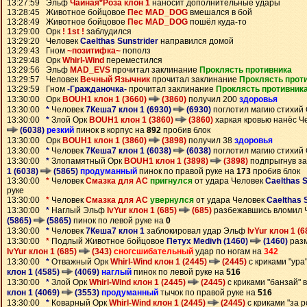
13:27:59 Эльф
Чайная*Роза клон 1
наносит дополнительные удары
13:28:45 Животное бойцовое
Пес MAD_DOG
вмешался в бой
13:28:49 Животное бойцовое
Пес MAD_DOG
пошёл куда-то
13:29:00 Орк
! 1st !
заблудился
13:29:20 Человек
Caelthas Sunstrider
направился домой
13:29:43 Гном
~позитифка~
пополз
13:29:48 Орк
Whirl-Wind
переместился
13:29:56 Эльф
MAD_EVS
прочитал заклинание
Проклясть противника
13:29:57 Человек
Вечный Язычник
прочитал заклинание
Проклясть прот
13:29:59 Гном
-Гражданочка-
прочитал заклинание
Проклясть противник
13:30:00 Орк
BOUH1 клон 1 (3660)
(3860)
получил 200
здоровья
13:30:00
*
Человек
7Кеша7 клон 1 (6930)
(6930)
поглотил магию стихий
13:30:00
*
Злой Орк
BOUH1 клон 1 (3860)
(3860)
харкая кровью нанёс Ч
(6038)
резкий
пинок в корпус на
892
пробив блок
13:30:00 Орк
BOUH1 клон 1 (3860)
(3898)
получил 38
здоровья
13:30:00
*
Человек
7Кеша7 клон 1 (6038)
(6038)
поглотил магию стихий
13:30:00
*
Злопамятный Орк
BOUH1 клон 1 (3898)
(3898)
подпрыгнув з
1 (6038)
(5865)
продуманный
пинок по правой руке на
173
пробив блок
13:30:00
*
Человек
Смазка для АС
пригнулся
от удара Человек
Caelthas S
руке
13:30:00
*
Человек
Смазка для АС
увернулся
от удара Человек
Caelthas 
13:30:00
*
Наглый Эльф
IvYur клон 1 (685)
(685)
разбежавшись вломил 
(5865)
(5865)
пинок по левой руке на
0
13:30:00
*
Человек
7Кеша7 клон 1
заблокировал удар Эльф
IvYur клон 1 (
13:30:00
*
Подлый Животное бойцовое
Петух Medivh (1460)
(1460)
разм
IvYur клон 1 (685)
(343)
сногсшибательный
удар по ногам на
342
13:30:00
*
Отважный Орк
Whirl-Wind клон 1 (2445)
(2445)
с криками "ура
клон 1 (4585)
(4069)
наглый
пинок по левой руке на
516
13:30:00
*
Злой Орк
Whirl-Wind клон 1 (2445)
(2445)
с криками "банзай"
клон 1 (4069)
(3553)
продуманный
тычок по правой руке на
516
13:30:00
*
Коварный Орк
Whirl-Wind клон 1 (2445)
(2445)
с криками "за 