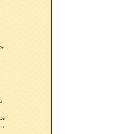
ары
ы
ары
ары