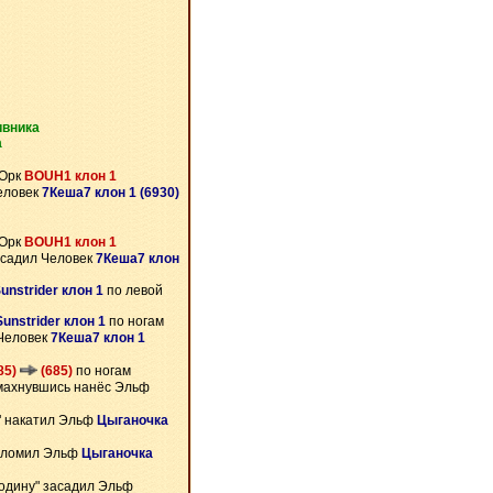
ивника
а
 Орк
BOUH1 клон 1
еловек
7Кеша7 клон 1 (6930)
 Орк
BOUH1 клон 1
асадил Человек
7Кеша7 клон
unstrider клон 1
по левой
Sunstrider клон 1
по ногам
Человек
7Кеша7 клон 1
685)
(685)
по ногам
ахнувшись нанёс Эльф
" накатил Эльф
Цыганочка
 вломил Эльф
Цыганочка
родину" засадил Эльф