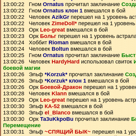
13:00:22 Гном
Ornatus
прочитал заклинание
Созд
13:00:22 Гном
Ornatus клон 1
вмешался в бой
13:00:22 Человек
AzikGr
перешел на 1 уровень ас
13:00:22 Человек
ZimeDoll*
перешел на 1 уровень
13:00:23 Орк
Leo-great
вмешался в бой
13:00:23 Орк
Больг
перешел на 1 уровень астрал
13:00:24 Хоббит
Rioman
вмешался в бой
13:00:24 Человек
Boltun
вмешался в бой
13:00:25 Гном
Ornatus
прочитал заклинание
Быст
13:00:26 Человек
HardyHard
использовал свиток
боевой магии
13:00:26 Эльф
*Korzuk*
прочитал заклинание
Соз
13:00:26 Эльф
*Korzuk* клон 1
вмешался в бой
13:00:26 Орк
Боевой-Дракон
перешел на 1 урове
13:00:28 Человек
Klann
вмешался в бой
13:00:29 Орк
Leo-great
перешел на 1 уровень аст
13:00:30 Эльф
КА-52
вмешался в бой
13:00:30 Эльф
el_Blanco
вмешался в бой
13:00:30 Орк
Ta3uKkpoBu
прочитал заклинание
Б
Перемещение
13:00:31 Эльф
~СПЯЩИЙ БЫК~
перешел на 1 ур