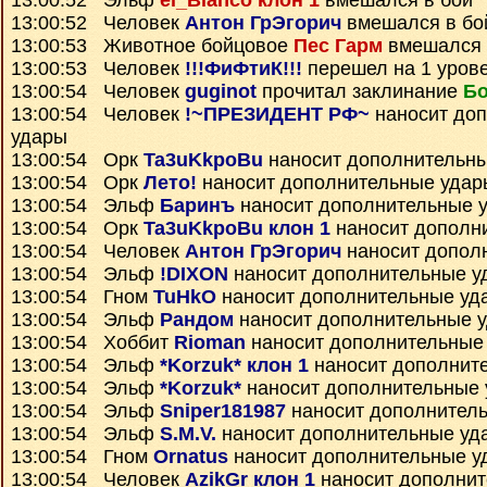
13:00:52 Эльф
el_Blanco клон 1
вмешался в бой
13:00:52 Человек
Антон ГрЭгорич
вмешался в бо
13:00:53 Животное бойцовое
Пес Гарм
вмешался 
13:00:53 Человек
!!!ФиФтиК!!!
перешел на 1 уров
13:00:54 Человек
guginot
прочитал заклинание
Бо
13:00:54 Человек
!~ПРЕЗИДЕНТ РФ~
наносит до
удары
13:00:54 Орк
Ta3uKkpoBu
наносит дополнительн
13:00:54 Орк
Лето!
наносит дополнительные удар
13:00:54 Эльф
Баринъ
наносит дополнительные 
13:00:54 Орк
Ta3uKkpoBu клон 1
наносит дополн
13:00:54 Человек
Антон ГрЭгорич
наносит допол
13:00:54 Эльф
!DIXON
наносит дополнительные у
13:00:54 Гном
TuHkO
наносит дополнительные уд
13:00:54 Эльф
Рандом
наносит дополнительные 
13:00:54 Хоббит
Rioman
наносит дополнительные
13:00:54 Эльф
*Korzuk* клон 1
наносит дополнит
13:00:54 Эльф
*Korzuk*
наносит дополнительные
13:00:54 Эльф
Sniper181987
наносит дополнител
13:00:54 Эльф
S.M.V.
наносит дополнительные уд
13:00:54 Гном
Ornatus
наносит дополнительные у
13:00:54 Человек
AzikGr клон 1
наносит дополнит