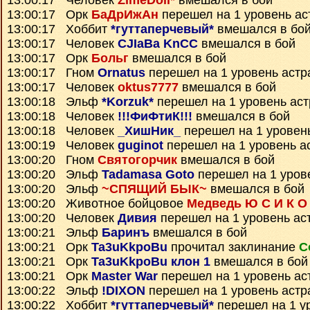
13:00:17 Человек
ZimeDoll*
вмешался в бой
13:00:17 Орк
БаДрИжАн
перешел на 1 уровень ас
13:00:17 Хоббит
*гуттаперчевый*
вмешался в бо
13:00:17 Человек
CJIaBa KnCC
вмешался в бой
13:00:17 Орк
Больг
вмешался в бой
13:00:17 Гном
Ornatus
перешел на 1 уровень астр
13:00:17 Человек
oktus7777
вмешался в бой
13:00:18 Эльф
*Korzuk*
перешел на 1 уровень ас
13:00:18 Человек
!!!ФиФтиК!!!
вмешался в бой
13:00:18 Человек
_ХишНик_
перешел на 1 уровен
13:00:19 Человек
guginot
перешел на 1 уровень а
13:00:20 Гном
Святогорчик
вмешался в бой
13:00:20 Эльф
Tadamasa Goto
перешел на 1 уров
13:00:20 Эльф
~СПЯЩИЙ БЫК~
вмешался в бой
13:00:20 Животное бойцовое
Медведь Ю С И К О
13:00:20 Человек
Дивия
перешел на 1 уровень ас
13:00:21 Эльф
Баринъ
вмешался в бой
13:00:21 Орк
Ta3uKkpoBu
прочитал заклинание
С
13:00:21 Орк
Ta3uKkpoBu клон 1
вмешался в бой
13:00:21 Орк
Master War
перешел на 1 уровень ас
13:00:22 Эльф
!DIXON
перешел на 1 уровень астр
13:00:22 Хоббит
*гуттаперчевый*
перешел на 1 у