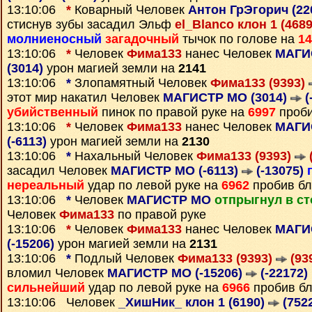
13:10:06
*
Коварный Человек
Антон ГрЭгорич (22
стиснув зубы засадил Эльф
el_Blanco клон 1 (468
молниеносный
загадочный
тычок по голове на
14
13:10:06
*
Человек
Фима133
нанес Человек
МАГИ
(3014)
урон магией земли на
2141
13:10:06
*
Злопамятный Человек
Фима133 (9393)
этот мир накатил Человек
МАГИСТР МО (3014)
(
убийственный
пинок по правой руке на
6997
проби
13:10:06
*
Человек
Фима133
нанес Человек
МАГИС
(-6113)
урон магией земли на
2130
13:10:06
*
Нахальный Человек
Фима133 (9393)
засадил Человек
МАГИСТР МО (-6113)
(-13075)
нереальный
удар по левой руке на
6962
пробив бл
13:10:06
*
Человек
МАГИСТР МО
отпрыгнул в с
Человек
Фима133
по правой руке
13:10:06
*
Человек
Фима133
нанес Человек
МАГИС
(-15206)
урон магией земли на
2131
13:10:06
*
Подлый Человек
Фима133 (9393)
(93
вломил Человек
МАГИСТР МО (-15206)
(-22172)
сильнейший
удар по левой руке на
6966
пробив бл
13:10:06 Человек
_ХишНик_ клон 1 (6190)
(752