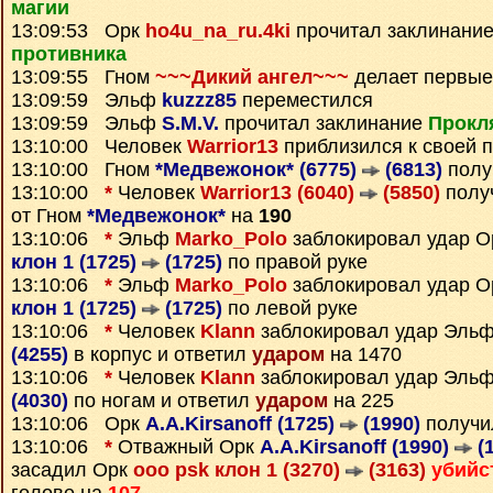
магии
13:09:53 Орк
ho4u_na_ru.4ki
прочитал заклинани
противника
13:09:55 Гном
~~~Дикий ангел~~~
делает первые
13:09:59 Эльф
kuzzz85
переместился
13:09:59 Эльф
S.M.V.
прочитал заклинание
Прокл
13:10:00 Человек
Warrior13
приблизился к своей 
13:10:00 Гном
*Медвежонок* (6775)
(6813)
полу
13:10:00
*
Человек
Warrior13 (6040)
(5850)
полу
от Гном
*Медвежонок*
на
190
13:10:06
*
Эльф
Marko_Polo
заблокировал удар 
клон 1 (1725)
(1725)
по правой руке
13:10:06
*
Эльф
Marko_Polo
заблокировал удар 
клон 1 (1725)
(1725)
по левой руке
13:10:06
*
Человек
Klann
заблокировал удар Эль
(4255)
в корпус и ответил
ударом
на 1470
13:10:06
*
Человек
Klann
заблокировал удар Эль
(4030)
по ногам и ответил
ударом
на 225
13:10:06 Орк
A.A.Kirsanoff (1725)
(1990)
получи
13:10:06
*
Отважный Орк
A.A.Kirsanoff (1990)
(1
засадил Орк
ooo psk клон 1 (3270)
(3163)
убийс