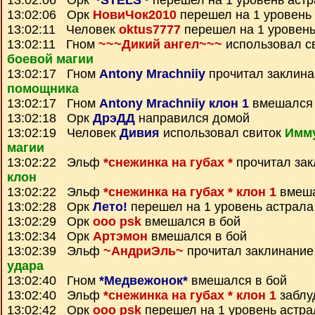
13:02:06 Орк
~STELS~
перешел на 1 уровень аст
13:02:06 Орк
НовиЧок2010
перешел на 1 уровень
13:02:11 Человек
oktus7777
перешел на 1 уровень
13:02:11 Гном
~~~Дикий ангел~~~
использовал с
боевой магии
13:02:17 Гном
Antony Mrachniiy
прочитал заклин
помощника
13:02:17 Гном
Antony Mrachniiy клон 1
вмешался 
13:02:18 Орк
ДрэДД
направился домой
13:02:19 Человек
Дивия
использовал свиток
Имму
магии
13:02:22 Эльф
*снежинка на губах *
прочитал за
клон
13:02:22 Эльф
*снежинка на губах * клон 1
вмеша
13:02:28 Орк
Лето!
перешел на 1 уровень астрала
13:02:29 Орк
ooo psk
вмешался в бой
13:02:34 Орк
Артэмон
вмешался в бой
13:02:39 Эльф
~АндриЭль~
прочитал заклинани
удара
13:02:40 Гном
*Медвежонок*
вмешался в бой
13:02:40 Эльф
*снежинка на губах * клон 1
заблу
13:02:42 Орк
ooo psk
перешел на 1 уровень астра