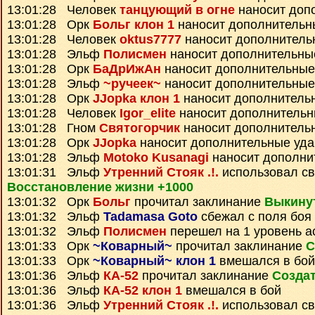
13:01:28 Человек
танцующий в огне
наносит доп
13:01:28 Орк
Больг клон 1
наносит дополнительн
13:01:28 Человек
oktus7777
наносит дополнитель
13:01:28 Эльф
Полисмен
наносит дополнительны
13:01:28 Орк
БаДрИжАн
наносит дополнительные
13:01:28 Эльф
~ручеек~
наносит дополнительные
13:01:28 Орк
JJopka клон 1
наносит дополнитель
13:01:28 Человек
Igor_elite
наносит дополнительн
13:01:28 Гном
Святогорчик
наносит дополнитель
13:01:28 Орк
JJopka
наносит дополнительные уд
13:01:28 Эльф
Motoko Kusanagi
наносит дополни
13:01:31 Эльф
Утренний Стояк .!.
использовал св
Восстановление жизни +1000
13:01:32 Орк
Больг
прочитал заклинание
Выкинут
13:01:32 Эльф
Tadamasa Goto
сбежал с поля боя
13:01:32 Эльф
Полисмен
перешел на 1 уровень а
13:01:33 Орк
~Коварный~
прочитал заклинание
С
13:01:33 Орк
~Коварный~ клон 1
вмешался в бой
13:01:36 Эльф
КА-52
прочитал заклинание
Создат
13:01:36 Эльф
КА-52 клон 1
вмешался в бой
13:01:36 Эльф
Утренний Стояк .!.
использовал св