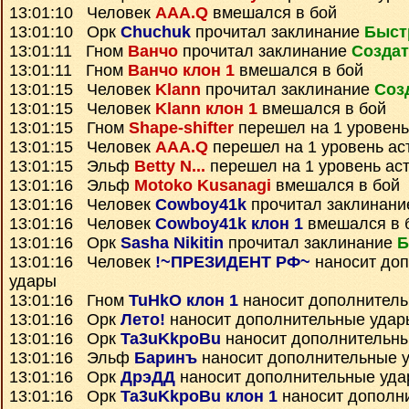
13:01:10 Человек
AAA.Q
вмешался в бой
13:01:10 Орк
Chuchuk
прочитал заклинание
Быст
13:01:11 Гном
Ванчо
прочитал заклинание
Создат
13:01:11 Гном
Ванчо клон 1
вмешался в бой
13:01:15 Человек
Klann
прочитал заклинание
Соз
13:01:15 Человек
Klann клон 1
вмешался в бой
13:01:15 Гном
Shape-shifter
перешел на 1 уровень
13:01:15 Человек
AAA.Q
перешел на 1 уровень ас
13:01:15 Эльф
Betty N...
перешел на 1 уровень ас
13:01:16 Эльф
Motoko Kusanagi
вмешался в бой
13:01:16 Человек
Cowboy41k
прочитал заклинан
13:01:16 Человек
Cowboy41k клон 1
вмешался в 
13:01:16 Орк
Sasha Nikitin
прочитал заклинание
Б
13:01:16 Человек
!~ПРЕЗИДЕНТ РФ~
наносит до
удары
13:01:16 Гном
TuHkO клон 1
наносит дополнител
13:01:16 Орк
Лето!
наносит дополнительные удар
13:01:16 Орк
Ta3uKkpoBu
наносит дополнительн
13:01:16 Эльф
Баринъ
наносит дополнительные 
13:01:16 Орк
ДрэДД
наносит дополнительные уд
13:01:16 Орк
Ta3uKkpoBu клон 1
наносит дополн