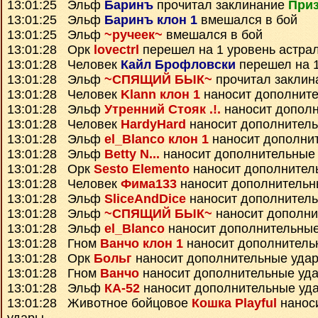
13:01:25 Эльф
Баринъ
прочитал заклинание
Приз
13:01:25 Эльф
Баринъ клон 1
вмешался в бой
13:01:25 Эльф
~ручеек~
вмешался в бой
13:01:28 Орк
lovectrl
перешел на 1 уровень астра
13:01:28 Человек
Кайл Брофловски
перешел на 1
13:01:28 Эльф
~СПЯЩИЙ БЫК~
прочитал закли
13:01:28 Человек
Klann клон 1
наносит дополнит
13:01:28 Эльф
Утренний Стояк .!.
наносит допол
13:01:28 Человек
HardyHard
наносит дополнител
13:01:28 Эльф
el_Blanco клон 1
наносит дополни
13:01:28 Эльф
Betty N...
наносит дополнительные
13:01:28 Орк
Sesto Elemento
наносит дополнител
13:01:28 Человек
Фима133
наносит дополнительн
13:01:28 Эльф
SliceAndDice
наносит дополнител
13:01:28 Эльф
~СПЯЩИЙ БЫК~
наносит дополни
13:01:28 Эльф
el_Blanco
наносит дополнительны
13:01:28 Гном
Ванчо клон 1
наносит дополнитель
13:01:28 Орк
Больг
наносит дополнительные уда
13:01:28 Гном
Ванчо
наносит дополнительные уд
13:01:28 Эльф
КА-52
наносит дополнительные уд
13:01:28 Животное бойцовое
Кошка Playful
нанос