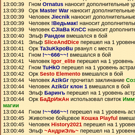
13:00:39 Гном
Ornatus
наносит дополнительные у
13:00:39 Орк
Master War
наносит дополнительные
13:00:39 Человек
Jiecnik
наносит дополнительные
13:00:39 Человек
!Ведьмак!
наносит дополнитель
13:00:39 Человек
CJIaBa KnCC
наносит дополнит
13:00:40 Эльф
Рандом
вмешался в бой
13:00:41 Эльф
SliceAndDice
перешел на 1 уровен
13:00:41 Орк
Ta3uKkpoBu
рванул с места
13:00:41 Гном
!~~666~~!
вмешался в бой
13:00:41 Человек
Igor_elite
перешел на 1 уровень
13:00:42 Гном
TuHkO
перешел на 1 уровень астра
13:00:42 Орк
Sesto Elemento
вмешался в бой
13:00:44 Человек
AzikGr
прочитал заклинание
Со
13:00:44 Человек
AzikGr клон 1
вмешался в бой
13:00:44 Эльф
Баринъ
перешел на 1 уровень аст
13:00:44 Орк
БаДрИжАн
использовал свиток
Имму
магии
13:00:44 Гном
!~~666~~!
перешел на 1 уровень ас
13:00:45 Животное бойцовое
Кошка Playful
вмеша
13:00:45 Человек
History2021
перешел на 1 урове
13:00:46 Эльф
~АндриЭль~
перешел на 1 уровен