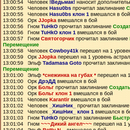
13:00:54 Человек
!Ведьмак!
наносит дополнитель
13:00:55 Человек
Hasu0bs
прочитал заклинание
С
13:00:55 Человек
Hasu0bs клон 1
вмешался в бой
13:00:56 Орк
JJopka
вмешался в бой
13:00:56 Гном
TuHkO
прочитал заклинание
Созда
13:00:56 Гном
TuHkO клон 1
вмешался в бой
13:00:57 Гном
Святогорчик
прочитал заклинание
Перемещение
13:00:58 Человек
Cowboy41k
перешел на 1 урове
13:00:59 Орк
JJopka
перешел на 1 уровень астра
13:00:59 Эльф
Tadamasa Goto
прочитал заклина
Перемещение
13:01:00 Эльф
*снежинка на губах *
перешел на 1
13:01:00 Орк
ДрэДД
вмешался в бой
13:01:00 Орк
Больг
прочитал заклинание
Создать
13:01:00 Орк
Больг клон 1
вмешался в бой
13:01:01 Человек
Karantir
вмешался в бой
13:01:02 Человек
_ХишНик_
прочитал заклинани
13:01:02 Человек
_ХишНик_ клон 1
вмешался в б
13:01:03 Гном
TuHkO
прочитал заклинание
Быстр
13:01:04 Гном
~~~Дикий ангел~~~
перешел на 1 