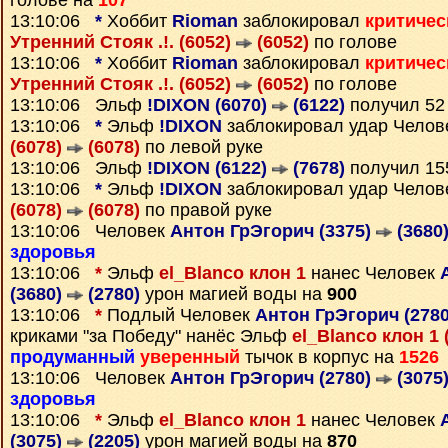
голове на
107
13:10:06
*
Хоббит
Rioman
заблокировал
критичес
Утренний Стояк .!. (6052)
(6052)
по голове
13:10:06
*
Хоббит
Rioman
заблокировал
критичес
Утренний Стояк .!. (6052)
(6052)
по голове
13:10:06 Эльф
!DIXON (6070)
(6122)
получил 5
13:10:06
*
Эльф
!DIXON
заблокировал удар Чело
(6078)
(6078)
по левой руке
13:10:06 Эльф
!DIXON (6122)
(7678)
получил 1
13:10:06
*
Эльф
!DIXON
заблокировал удар Чело
(6078)
(6078)
по правой руке
13:10:06 Человек
Антон ГрЭгорич (3375)
(3680
здоровья
13:10:06
*
Эльф
el_Blanco клон 1
нанес Человек
(3680)
(2780)
урон магией воды на
900
13:10:06
*
Подлый Человек
Антон ГрЭгорич (278
криками "за Победу" нанёс Эльф
el_Blanco клон 1 
продуманный
уверенный
тычок в корпус на
1526
13:10:06 Человек
Антон ГрЭгорич (2780)
(3075
здоровья
13:10:06
*
Эльф
el_Blanco клон 1
нанес Человек
(3075)
(2205)
урон магией воды на
870