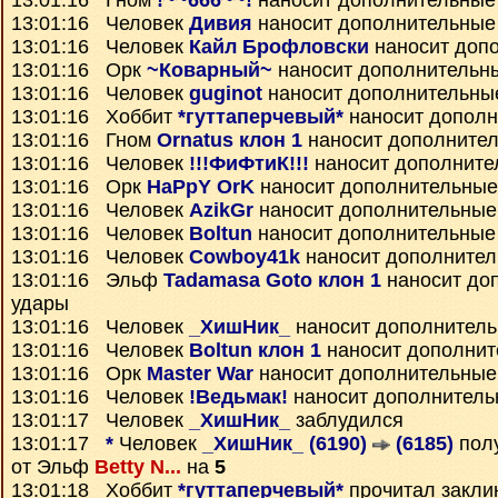
13:01:16 Гном
!~~666~~!
наносит дополнительные
13:01:16 Человек
Дивия
наносит дополнительные
13:01:16 Человек
Кайл Брофловски
наносит доп
13:01:16 Орк
~Коварный~
наносит дополнительн
13:01:16 Человек
guginot
наносит дополнительны
13:01:16 Хоббит
*гуттаперчевый*
наносит дополн
13:01:16 Гном
Ornatus клон 1
наносит дополните
13:01:16 Человек
!!!ФиФтиК!!!
наносит дополните
13:01:16 Орк
HaPpY OrK
наносит дополнительные
13:01:16 Человек
AzikGr
наносит дополнительные
13:01:16 Человек
Boltun
наносит дополнительные
13:01:16 Человек
Cowboy41k
наносит дополнител
13:01:16 Эльф
Tadamasa Goto клон 1
наносит до
удары
13:01:16 Человек
_ХишНик_
наносит дополнител
13:01:16 Человек
Boltun клон 1
наносит дополнит
13:01:16 Орк
Master War
наносит дополнительные
13:01:16 Человек
!Ведьмак!
наносит дополнитель
13:01:17 Человек
_ХишНик_
заблудился
13:01:17
*
Человек
_ХишНик_ (6190)
(6185)
пол
от Эльф
Betty N...
на
5
13:01:18 Хоббит
*гуттаперчевый*
прочитал закл