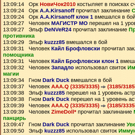
13:09:14 Орк
НовиЧок2010
костыляет в поисках с
13:09:24 Орк
A.A.Kirsanoff
прочитал заклинание
С
13:09:24 Орк
A.A.Kirsanoff клон 1
вмешался в бо
13:09:27 Человек
МАГИСТР МО
перешел на 1 уро
13:09:27 Эльф
DeNVeR24
прочитал заклинание
П
противника
13:09:29 Эльф
kuzzz85
вмешался в бой
13:09:31 Человек
Кайл Брофловски
прочитал за
помощника
13:09:31 Человек
Кайл Брофловски клон 1
вмеша
13:09:32 Человек
Западло
использовал свиток
Им
магии
13:09:34 Гном
Dark Duck
вмешался в бой
13:09:37 Человек
AAA.Q (3335/3335)
(3185/3185
13:09:38 Эльф
kuzzz85
перешел на 1 уровень аст
13:09:38 Гном
Dark Duck
перешел на 1 уровень ас
13:09:39 Человек
AAA.Q (3335/3335)
(3185/3335
13:09:39 Человек
ZimeDoll*
прочитал заклинание
панцирь
13:09:47 Гном
Dark Duck
прочитал заклинание
Ув
13:09:50 Эльф
kuzzz85
использовал свиток
Иммун