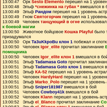
13:00:47 Орк
Sesto Elemento
перешел на 1 уровен
13:00:48 Эльф
*снежинка на губах *
вмешался в 
13:00:49 Эльф
Рандом
перешел на 1 уровень аст
13:00:49 Гном
Святогорчик
перешел на 1 уровень
13:00:49 Человек
танцующий в огне
использовал
к боевой магии
13:00:50 Животное бойцовое
Кошка Playful
было т
призадумался
13:00:50 Орк
Ta3uKkpoBu клон 1
побежал и спотк
13:00:50 Человек
Igor_elite
прочитал заклинание
помощника
13:00:50 Человек
Igor_elite клон 1
вмешался в бо
13:00:51 Эльф
Tadamasa Goto
прочитал заклина
13:00:51 Эльф
Tadamasa Goto клон 1
вмешался в
13:00:51 Эльф
КА-52
перешел на 1 уровень астра
13:00:51 Человек
HardyHard
перешел на 1 уровен
13:00:51 Эльф
Marko_Polo
перешел на 1 уровень 
13:00:51 Эльф
Sniper181987
вмешался в бой
13:00:51 Человек
Cowboy41k
вмешался в бой
13:00:52 Человек
Klann
перешел на 1 уровень аст
13:00:52 Эльф
el_Blanco
прочитал заклинание
Со