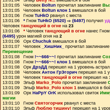
13:01:04 Эльф
Betty N...
вмешался в бой
13:01:05 Человек
Boltun
прочитал заклинание
Вы
13:01:05 Человек
Boltun клон 1
вмешался в бой
13:01:06 Гном
TuHkO
рванул с места
13:01:06
*
Гном
TuHkO (6520)
(6497)
получил
уд
Человек
танцующий в огне
на
23
13:01:06
*
Человек
танцующий в огне
нанес Гно
(6495)
урон магией огня на
2
13:01:06 Орк
Chuchuk
вмешался в бой
13:01:07 Человек
_ХишНик_
прочитал заклинани
Перемещение
13:01:08 Гном
!~~666~~!
прочитал заклинание
Соз
13:01:08 Гном
!~~666~~! клон 1
вмешался в бой
13:01:08 Орк
ДрэДД
перешел на 1 уровень астрал
13:01:08 Человек
Антон ГрЭгорич
перешел на 1 у
13:01:08 Человек
танцующий в огне
перешел на 1
13:01:09 Эльф
Marko_Polo
прочитал заклинание
13:01:09 Эльф
Marko_Polo клон 1
вмешался в бо
13:01:09 Орк
HaPpY OrK
использовал свиток
Имму
магии
13:01:10 Гном
Святогорчик
рванул с места
13:01:10 Эльф
Люблю тишину!
перешел на 1 уро