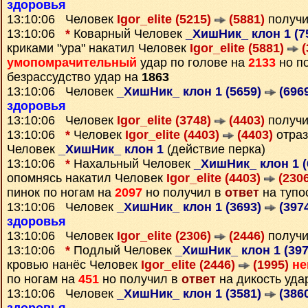
здоровья
13:10:06 Человек
Igor_elite (5215)
(5881)
получи
13:10:06
*
Коварный Человек
_ХишНик_ клон 1 (7
криками "ура" накатил Человек
Igor_elite (5881)
(
умопомрачительный
удар по голове на
2133
но п
безрассудство удар на
1863
13:10:06 Человек
_ХишНик_ клон 1 (5659)
(696
здоровья
13:10:06 Человек
Igor_elite (3748)
(4403)
получи
13:10:06
*
Человек
Igor_elite (4403)
(4403)
отраз
Человек
_ХишНик_ клон 1
(действие перка)
13:10:06
*
Нахальный Человек
_ХишНик_ клон 1 
опомнясь накатил Человек
Igor_elite (4403)
(2306
пинок по ногам на
2097
но получил в
ответ
на тупо
13:10:06 Человек
_ХишНик_ клон 1 (3693)
(397
здоровья
13:10:06 Человек
Igor_elite (2306)
(2446)
получи
13:10:06
*
Подлый Человек
_ХишНик_ клон 1 (39
кровью нанёс Человек
Igor_elite (2446)
(1995)
не
по ногам на
451
но получил в
ответ
на дикость уда
13:10:06 Человек
_ХишНик_ клон 1 (3581)
(386