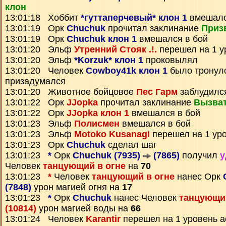
клон
13:01:18 Хоббит
*гуттаперчевый* клон 1
вмешалс
13:01:19 Орк
Chuchuk
прочитал заклинание
Приз
13:01:19 Орк
Chuchuk клон 1
вмешался в бой
13:01:20 Эльф
Утренний Стояк .!.
перешел на 1 у
13:01:20 Эльф
*Korzuk* клон 1
проковылял
13:01:20 Человек
Cowboy41k клон 1
было тронулс
призадумался
13:01:20 Животное бойцовое
Пес Гарм
заблудилс
13:01:22 Орк
JJopka
прочитал заклинание
Вызва
13:01:22 Орк
JJopka клон 1
вмешался в бой
13:01:23 Эльф
Полисмен
вмешался в бой
13:01:23 Эльф
Motoko Kusanagi
перешел на 1 ур
13:01:23 Орк
Chuchuk
сделал шаг
13:01:23
*
Орк
Chuchuk (7935)
(7865)
получил
у
Человек
танцующий в огне
на
70
13:01:23
*
Человек
танцующий в огне
нанес Орк
(7848)
урон магией огня на
17
13:01:23
*
Орк
Chuchuk
нанес Человек
танцующий
(10814)
урон магией воды на
66
13:01:24 Человек
Karantir
перешел на 1 уровень а