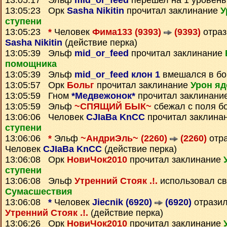
13:05:17 Эльф
mid_or_feed
перешел на 1 уровень
13:05:23 Орк
Sasha Nikitin
прочитал заклинание
У
ступени
13:05:23
*
Человек
Фима133 (9393)
(9393)
отраз
Sasha Nikitin
(действие перка)
13:05:39 Эльф
mid_or_feed
прочитал заклинание
помощника
13:05:39 Эльф
mid_or_feed клон 1
вмешался в бо
13:05:57 Орк
Больг
прочитал заклинание
Урон яд
13:05:59 Гном
*Медвежонок*
прочитал заклинани
13:05:59 Эльф
~СПЯЩИЙ БЫК~
сбежал с поля б
13:06:06 Человек
CJIaBa KnCC
прочитал заклина
ступени
13:06:06
*
Эльф
~АндриЭль~ (2260)
(2260)
отра
Человек
CJIaBa KnCC
(действие перка)
13:06:08 Орк
НовиЧок2010
прочитал заклинание
ступени
13:06:08 Эльф
Утренний Стояк .!.
использовал с
Сумаcшествия
13:06:08
*
Человек
Jiecnik (6920)
(6920)
отрази
Утренний Стояк .!.
(действие перка)
13:06:26 Орк
НовиЧок2010
прочитал заклинание