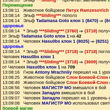
13:08:05 Эльф
***Sliding***
прочитал заклинание
Перемещение
13:08:11 Животное бойцовое
Петух RamzesoVich
13:08:14 Эльф
***Sliding***
пополз
13:08:14 Эльф
Tadamasa Goto клон 1 (8470)
(8
здоровья
13:08:14
*
Эльф
***Sliding*** (3760)
(3718)
полу
от Эльф
Tadamasa Goto клон 1
на
42
13:08:14 Человек
Hasu0bs клон 1 (8025)
(8251)
здоровья
13:08:14
*
Эльф
***Sliding*** (3718)
(3718)
погло
Человек
Hasu0bs клон 1
13:08:14
*
Эльф
***Sliding*** (3718)
(3009)
полу
от Человек
Hasu0bs клон 1
на
709
13:08:16 Гном
Antony Mrachniiy
перешел на 1 уро
13:08:25 Животное бойцовое
Слон Боевой-Слон
13:08:49 Животное бойцовое
Слон Боевой-Слон
13:08:56 Человек
МАГИСТР МО
вмешался в бой
13:09:00 Человек
Западло
вмешался в бой
13:09:07 Человек
Западло
перешел на 1 уровень 
13:09:08 Человек
МАГИСТР МО
использовал сви
боевой магии