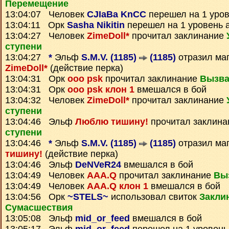
Перемещение
13:04:07 Человек
CJIaBa KnCC
перешел на 1 уров
13:04:11 Орк
Sasha Nikitin
перешел на 1 уровень 
13:04:27 Человек
ZimeDoll*
прочитал заклинание
ступени
13:04:27
*
Эльф
S.M.V. (1185)
(1185)
отразил ма
ZimeDoll*
(действие перка)
13:04:31 Орк
ooo psk
прочитал заклинание
Вызва
13:04:31 Орк
ooo psk клон 1
вмешался в бой
13:04:32 Человек
ZimeDoll*
прочитал заклинание
ступени
13:04:46 Эльф
Люблю тишину!
прочитал заклин
ступени
13:04:46
*
Эльф
S.M.V. (1185)
(1185)
отразил ма
тишину!
(действие перка)
13:04:46 Эльф
DeNVeR24
вмешался в бой
13:04:49 Человек
AAA.Q
прочитал заклинание
Вы
13:04:49 Человек
AAA.Q клон 1
вмешался в бой
13:04:56 Орк
~STELS~
использовал свиток
Закли
Сумаcшествия
13:05:08 Эльф
mid_or_feed
вмешался в бой