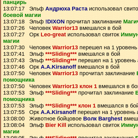
панцирь
13:07:17 Эльф
Андрюха Раста
использовал свит
боевой магии
13:07:18 Эльф
!DIXON
прочитал заклинание
Маги
13:07:26 Человек
Warrior13
вмешался в бой
13:07:27 Орк
Leo-great
использовал свиток
Иммун
магии
13:07:30 Человек
Warrior13
перешел на 1 уровень
13:07:41 Эльф
***Sliding***
вмешался в бой
13:07:43 Эльф
***Sliding***
перешел на 1 уровень 
13:07:46 Орк
A.A.Kirsanoff
вмешался в бой
13:07:50 Человек
Warrior13
прочитал заклинание
помощника
13:07:50 Человек
Warrior13 клон 1
вмешался в бо
13:07:53 Эльф
***Sliding***
прочитал заклинание
помощника
13:07:53 Эльф
***Sliding*** клон 1
вмешался в бо
13:07:55 Орк
A.A.Kirsanoff
перешел на 1 уровень 
13:08:00 Животное бойцовое
Волк Barghest
вмеша
13:08:04 Эльф
Bier Kill
использовал свиток
Иммун
магии