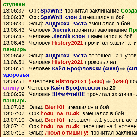
ступени
13:06:37 Орк
SpaWn!!
прочитал заклинание
Созда
13:06:37 Орк
SpaWn!! клон 1
вмешался в бой
13:06:39 Эльф
Андрюха Раста
вмешался в бой
13:06:43 Человек
Jiecnik
прочитал заклинание
Пр
13:06:43 Человек
Jiecnik клон 1
вмешался в бой
13:06:46 Человек
History2021
прочитал заклинан
панцирь
13:06:47 Эльф
Андрюха Раста
перешел на 1 уров
13:06:51 Человек
History2021
проковылял
13:06:51 Человек
Кайл Брофловски (4600)
(461
здоровья
13:06:51
*
Человек
History2021 (5300)
(5280)
по
спину
от Человек
Кайл Брофловски
на
20
13:06:59 Человек
!!!ФиФтиК!!!
прочитал заклинан
панцирь
13:07:06 Эльф
Bier Kill
вмешался в бой
13:07:07 Орк
ho4u_na_ru.4ki
вмешался в бой
13:07:10 Эльф
Bier Kill
перешел на 1 уровень аст
13:07:10 Орк
ho4u_na_ru.4ki
перешел на 1 уровен
13:07:13 Эльф
Люблю тишину!
прочитал заклин