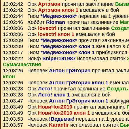
13:02:42 Орк
Артэмон
прочитал заклинание
Вызв
13:02:42 Орк
Артэмон клон 1
вмешался в бой
13:02:44 Гном
*Медвежонок*
перешел на 1 уровен
13:02:46 Хоббит
Rioman
прочитал заклинание
Маг
13:03:06 Орк
lovectrl
прочитал заклинание
Создат
13:03:06 Орк
lovectrl клон 1
вмешался в бой
13:03:09 Гном
*Медвежонок*
прочитал заклинани
13:03:09 Гном
*Медвежонок* клон 1
вмешался в 
13:03:17 Гном
*Медвежонок* клон 1
приблизился 
13:03:22 Эльф
Sniper181987
использовал свиток
Сумаcшествия
13:03:26 Человек
Антон ГрЭгорич
прочитал закл
клон
13:03:26 Человек
Антон ГрЭгорич клон 1
вмешалс
13:03:28 Орк
Лето!
прочитал заклинание
Создать
13:03:28 Орк
Лето! клон 1
вмешался в бой
13:03:47 Человек
Антон ГрЭгорич клон 1
заблуди
13:03:49 Орк
НовиЧок2010
прочитал заклинание
13:03:49 Орк
НовиЧок2010 клон 1
вмешался в бо
13:03:53 Человек
!Ведьмак!
перешел на 1 уровен
13:03:57 Человек
Karantir
использовал свиток
Бы