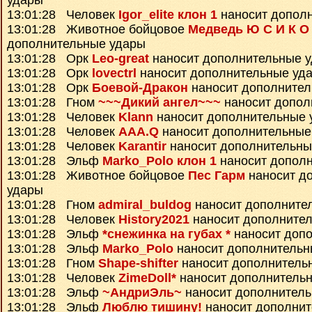
удары
13:01:28 Человек
Igor_elite клон 1
наносит допол
13:01:28 Животное бойцовое
Медведь Ю С И К О
дополнительные удары
13:01:28 Орк
Leo-great
наносит дополнительные 
13:01:28 Орк
lovectrl
наносит дополнительные уд
13:01:28 Орк
Боевой-Дракон
наносит дополнител
13:01:28 Гном
~~~Дикий ангел~~~
наносит допол
13:01:28 Человек
Klann
наносит дополнительные 
13:01:28 Человек
AAA.Q
наносит дополнительные
13:01:28 Человек
Karantir
наносит дополнительны
13:01:28 Эльф
Marko_Polo клон 1
наносит допол
13:01:28 Животное бойцовое
Пес Гарм
наносит д
удары
13:01:28 Гном
admiral_buldog
наносит дополните
13:01:28 Человек
History2021
наносит дополните
13:01:28 Эльф
*снежинка на губах *
наносит доп
13:01:28 Эльф
Marko_Polo
наносит дополнительн
13:01:28 Гном
Shape-shifter
наносит дополнитель
13:01:28 Человек
ZimeDoll*
наносит дополнитель
13:01:28 Эльф
~АндриЭль~
наносит дополнител
13:01:28 Эльф
Люблю тишину!
наносит дополнит