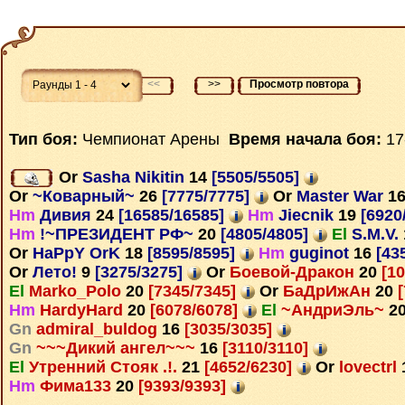
<<
>>
Просмотр повтора
Тип боя:
Чемпионат Арены
Время начала боя:
17
Or
Sasha Nikitin
14
[5505/5505]
Or
~Коварный~
26
[7775/7775]
Or
Master War
1
Hm
Дивия
24
[16585/16585]
Hm
Jiecnik
19
[6920
Hm
!~ПРЕЗИДЕНТ РФ~
20
[4805/4805]
El
S.M.V.
Or
HaPpY OrK
18
[8595/8595]
Hm
guginot
16
[43
Or
Лето!
9
[3275/3275]
Or
Боевой-Дракон
20
[10
El
Marko_Polo
20
[7345/7345]
Or
БаДрИжАн
20
[
Hm
HardyHard
20
[6078/6078]
El
~АндриЭль~
2
Gn
admiral_buldog
16
[3035/3035]
Gn
~~~Дикий ангел~~~
16
[3110/3110]
El
Утренний Стояк .!.
21
[4652/6230]
Or
lovectrl
Hm
Фима133
20
[9393/9393]