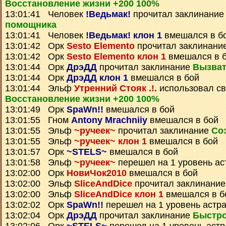
Восстановление жизни +200 100%
13:01:41 Человек
!Ведьмак!
прочитал заклинани
помощника
13:01:41 Человек
!Ведьмак! клон 1
вмешался в б
13:01:42 Орк
Sesto Elemento
прочитал заклинани
13:01:42 Орк
Sesto Elemento клон 1
вмешался в 
13:01:44 Орк
ДрэДД
прочитал заклинание
Вызват
13:01:44 Орк
ДрэДД клон 1
вмешался в бой
13:01:44 Эльф
Утренний Стояк .!.
использовал св
Восстановление жизни +200 100%
13:01:49 Орк
SpaWn!!
вмешался в бой
13:01:55 Гном
Antony Mrachniiy
вмешался в бой
13:01:55 Эльф
~ручеек~
прочитал заклинание
Со
13:01:55 Эльф
~ручеек~ клон 1
вмешался в бой
13:01:57 Орк
~STELS~
вмешался в бой
13:01:58 Эльф
~ручеек~
перешел на 1 уровень ас
13:02:00 Орк
НовиЧок2010
вмешался в бой
13:02:00 Эльф
SliceAndDice
прочитал заклинани
13:02:00 Эльф
SliceAndDice клон 1
вмешался в б
13:02:02 Орк
SpaWn!!
перешел на 1 уровень астр
13:02:04 Орк
ДрэДД
прочитал заклинание
Быстро