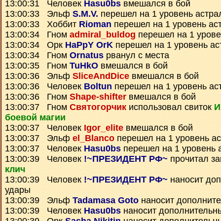
13:00:31 Человек
Hasu0bs
вмешался в бой
13:00:33 Эльф
S.M.V.
перешел на 1 уровень астра
13:00:33 Хоббит
Rioman
перешел на 1 уровень ас
13:00:34 Гном
admiral_buldog
перешел на 1 урове
13:00:34 Орк
HaPpY OrK
перешел на 1 уровень ас
13:00:34 Гном
Ornatus
рванул с места
13:00:35 Гном
TuHkO
вмешался в бой
13:00:36 Эльф
SliceAndDice
вмешался в бой
13:00:36 Человек
Boltun
перешел на 1 уровень ас
13:00:36 Гном
Shape-shifter
вмешался в бой
13:00:37 Гном
Святогорчик
использовал свиток
И
боевой магии
13:00:37 Человек
Igor_elite
вмешался в бой
13:00:37 Эльф
el_Blanco
перешел на 1 уровень а
13:00:37 Человек
Hasu0bs
перешел на 1 уровень 
13:00:39 Человек
!~ПРЕЗИДЕНТ РФ~
прочитал з
клич
13:00:39 Человек
!~ПРЕЗИДЕНТ РФ~
наносит до
удары
13:00:39 Эльф
Tadamasa Goto
наносит дополнит
13:00:39 Человек
Hasu0bs
наносит дополнительн