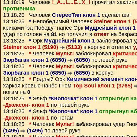
13:18:19 Человек
!_A...L...E...X_!
прочитал заклин
противника
13:18:20 Человек
СтереоТип клон 1
сделал шаг
13:18:25
*
Непобедимый Человек
Steiner клон 1 (
криками "за Победу" нанёс Орк
Мудрейший клон 1 
удар по голове на
81
но получил в
ответ
на безрас
13:18:25
*
Орк
Мудрейший клон 1
заблокировал у
Steiner клон 1 (5190)
(5133)
в корпус и ответил
у
13:18:25
*
Человек
Мульт!
заблокировал
критиче
Зюрбаган клон 1 (6850)
(6850)
по левой руке
13:18:25
*
Человек
Мульт!
заблокировал
критиче
Зюрбаган клон 1 (6850)
(6850)
в корпус
13:18:25
*
Подлый Орк
Химический элемент клон
харкая кровью нанёс Гном
Top Soul клон 1 (3765)
ногам на
0
13:18:25
*
Эльф
*Кнопочка* клон 1
отпрыгнул на
-Джексон- клон 1
по правой руке
13:18:25
*
Эльф
*Кнопочка* клон 1
отпрыгнул вб
-Джексон- клон 1
по ногам
13:18:25
*
Человек
Мульт!
заблокировал удар Гн
(1495)
(1495)
по левой руке