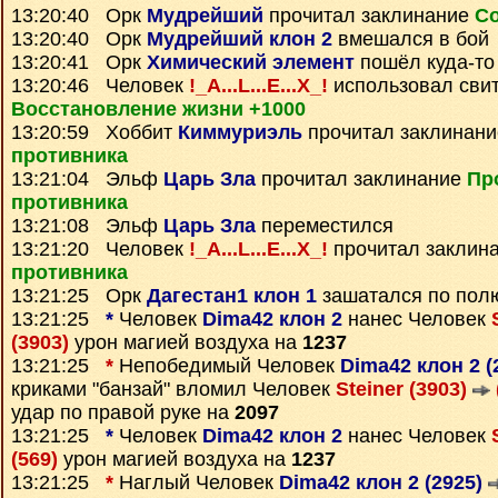
13:20:40 Орк
Мудрейший
прочитал заклинание
Со
13:20:40 Орк
Мудрейший клон 2
вмешался в бой
13:20:41 Орк
Химический элемент
пошёл куда-то
13:20:46 Человек
!_A...L...E...X_!
использовал сви
Восстановление жизни +1000
13:20:59 Хоббит
Киммуриэль
прочитал заклинан
противника
13:21:04 Эльф
Царь Зла
прочитал заклинание
Пр
противника
13:21:08 Эльф
Царь Зла
переместился
13:21:20 Человек
!_A...L...E...X_!
прочитал заклин
противника
13:21:25 Орк
Дагестан1 клон 1
зашатался по пол
13:21:25
*
Человек
Dima42 клон 2
нанес Человек
(3903)
урон магией воздуха на
1237
13:21:25
*
Непобедимый Человек
Dima42 клон 2 (
криками "банзай" вломил Человек
Steiner (3903)
удар по правой руке на
2097
13:21:25
*
Человек
Dima42 клон 2
нанес Человек
(569)
урон магией воздуха на
1237
13:21:25
*
Наглый Человек
Dima42 клон 2 (2925)