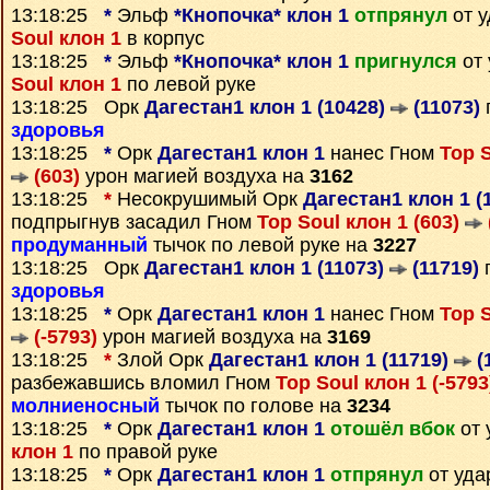
13:18:25
*
Эльф
*Кнопочка* клон 1
отпрянул
от 
Soul клон 1
в корпус
13:18:25
*
Эльф
*Кнопочка* клон 1
пригнулся
от 
Soul клон 1
по левой руке
13:18:25 Орк
Дагестан1 клон 1 (10428)
(11073)
здоровья
13:18:25
*
Орк
Дагестан1 клон 1
нанес Гном
Top S
(603)
урон магией воздуха на
3162
13:18:25
*
Несокрушимый Орк
Дагестан1 клон 1 (
подпрыгнув засадил Гном
Top Soul клон 1 (603)
продуманный
тычок по левой руке на
3227
13:18:25 Орк
Дагестан1 клон 1 (11073)
(11719)
п
здоровья
13:18:25
*
Орк
Дагестан1 клон 1
нанес Гном
Top S
(-5793)
урон магией воздуха на
3169
13:18:25
*
Злой Орк
Дагестан1 клон 1 (11719)
(
разбежавшись вломил Гном
Top Soul клон 1 (-579
молниеносный
тычок по голове на
3234
13:18:25
*
Орк
Дагестан1 клон 1
отошёл вбок
от 
клон 1
по правой руке
13:18:25
*
Орк
Дагестан1 клон 1
отпрянул
от уда