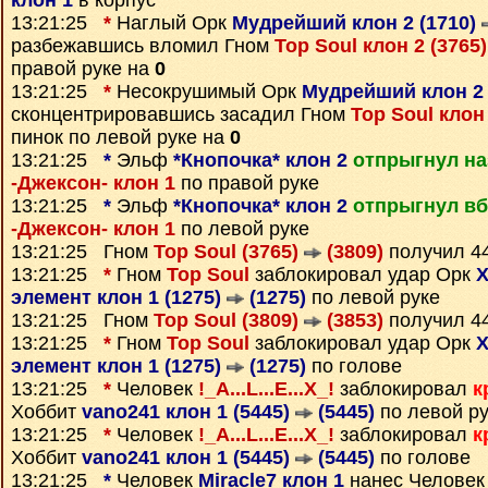
клон 1
в корпус
13:21:25
*
Наглый Орк
Мудрейший клон 2 (1710)
разбежавшись вломил Гном
Top Soul клон 2 (3765
правой руке на
0
13:21:25
*
Несокрушимый Орк
Мудрейший клон 2 
сконцентрировавшись засадил Гном
Top Soul клон
пинок по левой руке на
0
13:21:25
*
Эльф
*Кнопочка* клон 2
отпрыгнул на
-Джексон- клон 1
по правой руке
13:21:25
*
Эльф
*Кнопочка* клон 2
отпрыгнул вб
-Джексон- клон 1
по левой руке
13:21:25 Гном
Top Soul (3765)
(3809)
получил 4
13:21:25
*
Гном
Top Soul
заблокировал удар Орк
Х
элемент клон 1 (1275)
(1275)
по левой руке
13:21:25 Гном
Top Soul (3809)
(3853)
получил 4
13:21:25
*
Гном
Top Soul
заблокировал удар Орк
Х
элемент клон 1 (1275)
(1275)
по голове
13:21:25
*
Человек
!_A...L...E...X_!
заблокировал
к
Хоббит
vano241 клон 1 (5445)
(5445)
по левой р
13:21:25
*
Человек
!_A...L...E...X_!
заблокировал
к
Хоббит
vano241 клон 1 (5445)
(5445)
по голове
13:21:25
*
Человек
Miracle7 клон 1
нанес Челове