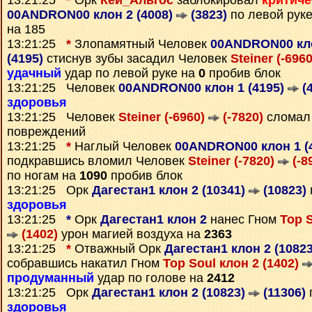
13:21:25
*
Орк
Кей_Альтос
заблокировал
критиче
00ANDRON00 клон 2 (4008)
(3823)
по левой руке
на 185
13:21:25
*
Злопамятный Человек
00ANDRON00 кло
(4195)
стиснув зубы засадил Человек
Steiner (-696
удачный
удар по левой руке на
0
пробив блок
13:21:25 Человек
00ANDRON00 клон 1 (4195)
(4
здоровья
13:21:25 Человек
Steiner (-6960)
(-7820)
сломал 
повреждений
13:21:25
*
Наглый Человек
00ANDRON00 клон 1 (
подкравшись вломил Человек
Steiner (-7820)
(-8
по ногам на
1090
пробив блок
13:21:25 Орк
Дагестан1 клон 2 (10341)
(10823)
здоровья
13:21:25
*
Орк
Дагестан1 клон 2
нанес Гном
Top S
(1402)
урон магией воздуха на
2363
13:21:25
*
Отважный Орк
Дагестан1 клон 2 (1082
собравшись накатил Гном
Top Soul клон 2 (1402)
продуманный
удар по голове на
2412
13:21:25 Орк
Дагестан1 клон 2 (10823)
(11306)
здоровья