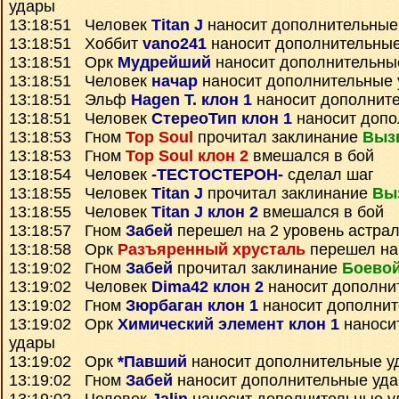
удары
13:18:51 Человек
Titan J
наносит дополнительные
13:18:51 Хоббит
vano241
наносит дополнительны
13:18:51 Орк
Мудрейший
наносит дополнительны
13:18:51 Человек
начар
наносит дополнительные
13:18:51 Эльф
Hagen T. клон 1
наносит дополнит
13:18:51 Человек
СтереоТип клон 1
наносит допо
13:18:53 Гном
Top Soul
прочитал заклинание
Выз
13:18:53 Гном
Top Soul клон 2
вмешался в бой
13:18:54 Человек
-ТЕСТОСТЕРОН-
сделал шаг
13:18:55 Человек
Titan J
прочитал заклинание
Вы
13:18:55 Человек
Titan J клон 2
вмешался в бой
13:18:57 Гном
Забей
перешел на 2 уровень астра
13:18:58 Орк
Разъяренный хрусталь
перешел на 
13:19:02 Гном
Забей
прочитал заклинание
Боевой
13:19:02 Человек
Dima42 клон 2
наносит дополни
13:19:02 Гном
Зюрбаган клон 1
наносит дополнит
13:19:02 Орк
Химический элемент клон 1
наноси
удары
13:19:02 Орк
*Павший
наносит дополнительные у
13:19:02 Гном
Забей
наносит дополнительные уд