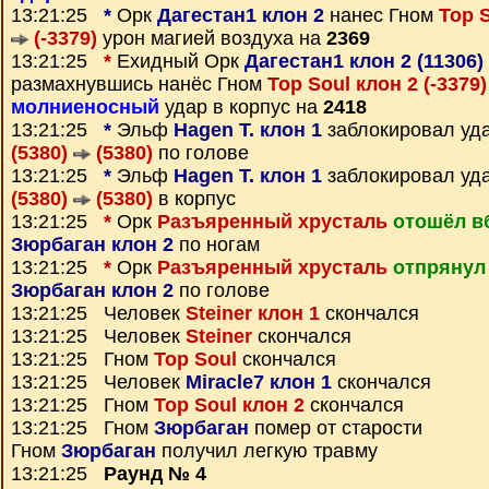
13:21:25
*
Орк
Дагестан1 клон 2
нанес Гном
Top S
(-3379)
урон магией воздуха на
2369
13:21:25
*
Ехидный Орк
Дагестан1 клон 2 (11306)
размахнувшись нанёс Гном
Top Soul клон 2 (-3379
молниеносный
удар в корпус на
2418
13:21:25
*
Эльф
Hagen T. клон 1
заблокировал уд
(5380)
(5380)
по голове
13:21:25
*
Эльф
Hagen T. клон 1
заблокировал уд
(5380)
(5380)
в корпус
13:21:25
*
Орк
Разъяренный хрусталь
отошёл в
Зюрбаган клон 2
по ногам
13:21:25
*
Орк
Разъяренный хрусталь
отпрянул
Зюрбаган клон 2
по голове
13:21:25 Человек
Steiner клон 1
скончался
13:21:25 Человек
Steiner
скончался
13:21:25 Гном
Top Soul
скончался
13:21:25 Человек
Miracle7 клон 1
скончался
13:21:25 Гном
Top Soul клон 2
скончался
13:21:25 Гном
Зюрбаган
помер от старости
Гном
Зюрбаган
получил легкую травму
13:21:25
Раунд № 4