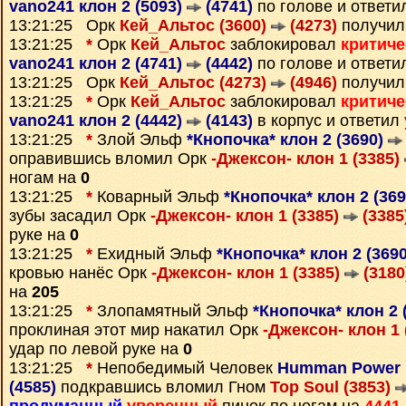
vano241 клон 2 (5093)
(4741)
по голове и ответ
13:21:25 Орк
Кей_Альтос (3600)
(4273)
получил
13:21:25
*
Орк
Кей_Альтос
заблокировал
критиче
vano241 клон 2 (4741)
(4442)
по голове и ответ
13:21:25 Орк
Кей_Альтос (4273)
(4946)
получил
13:21:25
*
Орк
Кей_Альтос
заблокировал
критиче
vano241 клон 2 (4442)
(4143)
в корпус и ответил
13:21:25
*
Злой Эльф
*Кнопочка* клон 2 (3690)
оправившись вломил Орк
-Джексон- клон 1 (3385)
ногам на
0
13:21:25
*
Коварный Эльф
*Кнопочка* клон 2 (36
зубы засадил Орк
-Джексон- клон 1 (3385)
(3385
руке на
0
13:21:25
*
Ехидный Эльф
*Кнопочка* клон 2 (369
кровью нанёс Орк
-Джексон- клон 1 (3385)
(3180
на
205
13:21:25
*
Злопамятный Эльф
*Кнопочка* клон 2 
проклиная этот мир накатил Орк
-Джексон- клон 1 
удар по левой руке на
0
13:21:25
*
Непобедимый Человек
Humman Power к
(4585)
подкравшись вломил Гном
Top Soul (3853)