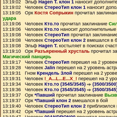
13:19:02 Эльф
Hagen T. клон 1
наносит дополнит
13:19:02 Человек
СтереоТип клон 1
наносит допо
13:19:05 Орк
Костя Сопрыкин
прочитал заклина
удара
13:19:06 Человек
Кто.то
прочитал заклинание
Сил
13:19:06 Человек
Кто.то
наносит дополнительные
13:19:08 Человек
СтереоТип
прочитал заклинани
13:19:08 Человек
СтереоТип клон 2
вмешался в 
13:19:08 Эльф
Hagen T.
костыляет в поисках счас
13:19:10 Орк
Разъяренный хрусталь
прочитал з
Магический панцирь
13:19:17 Человек
СтереоТип
перешел на 2 уровен
13:19:28 Человек
Jalin
перешел на 2 уровень астр
13:19:31 Гном
Крендель Злой
перешел на 2 урове
13:19:31 Человек
!_A...L...E...X_!
перешел на 2 уро
13:19:34 Человек
Кто.то (3545/3545)
(3500/3500
13:19:36 Человек
Кто.то (3545/3545)
(3500/3545
13:19:37 Орк
*Павший
прочитал заклинание
Вызв
13:19:37 Орк
*Павший клон 2
вмешался в бой
13:19:40 Человек
СтереоТип клон 2
приблизился 
13:19:42 Орк
*Павший
перешел на 2 уровень астр