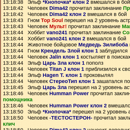
13:18:38 Эльф
*Кнопочка* клон 2
вмешался в бой
13:18:42 Человек
Dima42
прочитал заклинание
Пр
13:18:42 Человек
Dima42 клон 2
вмешался в бой
13:18:43 Гном
Top Soul
перешел на 2 уровень аст
13:18:43 Человек
Мульт!
прочитал заклинание
Ма
13:18:44 Хоббит
vano241
прочитал заклинание
Со
13:18:44 Хоббит
vano241 клон 2
вмешался в бой
13:18:44 Животное бойцовое
Медведь Зилибоба
13:18:44 Гном
Крендель Злой клон 1
заблудился
13:18:44 Человек
Jalin клон 1
костыляет в поисках
13:18:44 Эльф
Царь Зла клон 1
пополз
13:18:44 Человек
Titan J клон 1
приблизился к св
13:18:44 Эльф
Hagen T. клон 1
проковылял
13:18:44 Человек
СтереоТип клон 1
зашатался по
13:18:45 Эльф
Царь Зла
перешел на 2 уровень ас
13:18:46 Человек
Humman Power
прочитал закли
помощника
13:18:46 Человек
Humman Power клон 2
вмешалс
13:18:50 Эльф
*Кнопочка*
перешел на 2 уровень 
13:18:50 Человек
-ТЕСТОСТЕРОН-
прочитал закл
клич