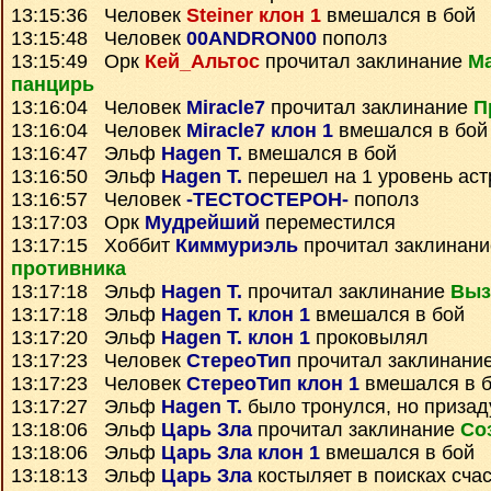
13:15:36 Человек
Steiner клон 1
вмешался в бой
13:15:48 Человек
00ANDRON00
пополз
13:15:49 Орк
Кей_Альтос
прочитал заклинание
Ма
панцирь
13:16:04 Человек
Miracle7
прочитал заклинание
П
13:16:04 Человек
Miracle7 клон 1
вмешался в бой
13:16:47 Эльф
Hagen T.
вмешался в бой
13:16:50 Эльф
Hagen T.
перешел на 1 уровень ас
13:16:57 Человек
-ТЕСТОСТЕРОН-
пополз
13:17:03 Орк
Мудрейший
переместился
13:17:15 Хоббит
Киммуриэль
прочитал заклинан
противника
13:17:18 Эльф
Hagen T.
прочитал заклинание
Выз
13:17:18 Эльф
Hagen T. клон 1
вмешался в бой
13:17:20 Эльф
Hagen T. клон 1
проковылял
13:17:23 Человек
СтереоТип
прочитал заклинани
13:17:23 Человек
СтереоТип клон 1
вмешался в 
13:17:27 Эльф
Hagen T.
было тронулся, но приза
13:18:06 Эльф
Царь Зла
прочитал заклинание
Со
13:18:06 Эльф
Царь Зла клон 1
вмешался в бой
13:18:13 Эльф
Царь Зла
костыляет в поисках сча