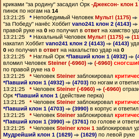
криками "за родину" засадил Орк
-Джексон- клон 1
пинок по ногам на
14
13:21:25
*
Непобедимый Человек
Мульт! (1175)
"за Победу" нанёс Хоббит
vano241 клон 2 (4143)
правой руке на
0
но получил в
ответ
на хамство уд
13:21:25
*
Нахальный Человек
Мульт! (1175)
(11
накатил Хоббит
vano241 клон 2 (4143)
(4143)
уда
0
но получил в
ответ
на нахальство удар на
0
13:21:25
*
Наглый Орк
*Павший клон 1 (4932)
(
вломил Человек
Steiner (-6960)
(-6960)
сногсши
по правой руке на
0
13:21:25
*
Человек
Steiner
заблокировал
критиче
*Павший клон 1 (4932)
(4703)
по ногам и ответи
13:21:25
*
Человек
Steiner (-6960)
(-6960)
отрази
Орк
*Павший клон 1
(действие перка)
13:21:25
*
Человек
Steiner
заблокировал
критиче
*Павший клон 1 (4703)
(3990)
в корпус и ответи
13:21:25
*
Человек
Steiner
заблокировал
критиче
*Павший клон 1 (3990)
(3761)
по голове и ответ
13:21:25
*
Человек
Steiner клон 1
заблокировал у
Мудрейший клон 1 (1629)
(1629)
по левой руке