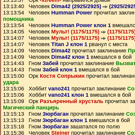
13:13:37 Орк
-xtreem-
направился домой
13:13:40 Человек
Dima42 (2925/2925)
(2925/292
13:13:54 Человек
Humman Power
прочитал закли
помощника
13:13:54 Человек
Humman Power клон 1
вмешалс
13:14:05 Человек
Мульт! (1175/1175)
(1175/1175
13:14:07 Человек
Мульт! (1175/1175)
(1175/1175
13:14:07 Человек
Titan J клон 1
рванул с места
13:14:09 Человек
Dima42
прочитал заклинание
Пр
13:14:09 Человек
Dima42 клон 1
вмешался в бой
13:14:43 Гном
Забей
прочитал заклинание
Вызва
13:14:43 Гном
Забей клон 1
вмешался в бой
13:15:00 Орк
Костя Сопрыкин
прочитал заклина
удара
13:15:06 Хоббит
vano241
прочитал заклинание
Со
13:15:06 Хоббит
vano241 клон 1
вмешался в бой
13:15:09 Орк
Разъяренный хрусталь
прочитал з
Магический панцирь
13:15:13 Гном
Зюрбаган
прочитал заклинание
Со
13:15:13 Гном
Зюрбаган клон 1
вмешался в бой
13:15:18 Гном
Зюрбаган
зашатался по полю
13:15:36 Человек
Steiner
прочитал заклинание
Со