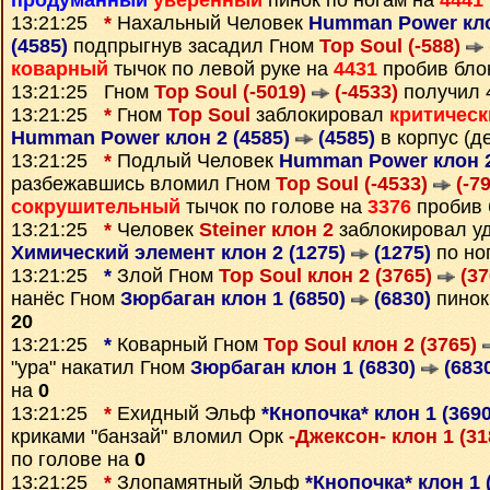
продуманный
уверенный
пинок по ногам на
4441
13:21:25
*
Нахальный Человек
Humman Power кло
(4585)
подпрыгнув засадил Гном
Top Soul (-588)
коварный
тычок по левой руке на
4431
пробив бло
13:21:25 Гном
Top Soul (-5019)
(-4533)
получил 
13:21:25
*
Гном
Top Soul
заблокировал
критическ
Humman Power клон 2 (4585)
(4585)
в корпус (д
13:21:25
*
Подлый Человек
Humman Power клон 2
разбежавшись вломил Гном
Top Soul (-4533)
(-79
сокрушительный
тычок по голове на
3376
пробив 
13:21:25
*
Человек
Steiner клон 2
заблокировал у
Химический элемент клон 2 (1275)
(1275)
по но
13:21:25
*
Злой Гном
Top Soul клон 2 (3765)
(37
нанёс Гном
Зюрбаган клон 1 (6850)
(6830)
пинок
20
13:21:25
*
Коварный Гном
Top Soul клон 2 (3765)
"ура" накатил Гном
Зюрбаган клон 1 (6830)
(683
на
0
13:21:25
*
Ехидный Эльф
*Кнопочка* клон 1 (369
криками "банзай" вломил Орк
-Джексон- клон 1 (3
по голове на
0
13:21:25
*
Злопамятный Эльф
*Кнопочка* клон 1 