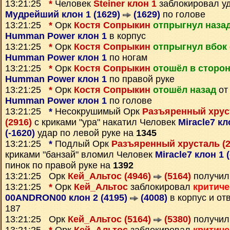
13:21:25
*
Человек
Steiner клон 1
заблокировал у
Мудрейший клон 1 (1629)
(1629)
по голове
13:21:25
*
Орк
Костя Сопрыкин
отпрыгнул наза
Humman Power клон 1
в корпус
13:21:25
*
Орк
Костя Сопрыкин
отпрыгнул вбок
Humman Power клон 1
по ногам
13:21:25
*
Орк
Костя Сопрыкин
отошёл в сторо
Humman Power клон 1
по правой руке
13:21:25
*
Орк
Костя Сопрыкин
отошёл назад
от
Humman Power клон 1
по голове
13:21:25
*
Несокрушимый Орк
Разъяренный хрус
(2916)
с криками "ура" накатил Человек
Miracle7 кл
(-1620)
удар по левой руке на
1345
13:21:25
*
Подлый Орк
Разъяренный хрусталь (
криками "банзай" вломил Человек
Miracle7 клон 1 
пинок по правой руке на
1392
13:21:25 Орк
Кей_Альтос (4946)
(5164)
получил
13:21:25
*
Орк
Кей_Альтос
заблокировал
критиче
00ANDRON00 клон 2 (4195)
(4008)
в корпус и от
187
13:21:25 Орк
Кей_Альтос (5164)
(5380)
получил