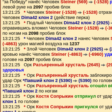
"за Победу" нанёс Человек
Steiner (569)
(-1528)
левой руке на
2097
пробив блок
13:21:25
*
Человек
Steiner (-1528)
(-1528)
отрази
Человек
Dima42 клон 2
(действие перка)
13:21:25
*
Подлый Человек
Dima42 клон 2 (2925)
оправившись вломил Человек
Steiner (-1528)
(-3
по ногам на
2098
пробив блок
13:21:25
*
Человек
Dima42 клон 2
нанес Человек
(-4863)
урон магией воздуха на
1237
13:21:25
*
Злой Человек
Dima42 клон 2 (2925)
(
кровью нанёс Человек
Steiner (-4863)
(-6960)
уд
голове на
2097
пробив блок
13:21:25 Орк
Разъяренный хрусталь (2645)
(2
здоровья
13:21:25
*
Орк
Разъяренный хрусталь
заблокир
удар Орк
*Павший клон 2 (5390)
(5390)
по голов
13:21:25
*
Орк
Разъяренный хрусталь
отошёл в
*Павший клон 2
по ногам
13:21:25
*
Орк
Костя Сопрыкин
отпрянул
от уда
клон 1
по голове
13:21:25
*
Орк
Костя Сопрыкин
пригнулся
от уд