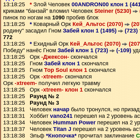
13:18:25
*
Злой Человек
00ANDRON00 клон 1 (44
криками "банзай" вломил Человек
Steiner (5230)
пинок по ногам на
1090
пробив блок
13:18:25
*
Коварный Орк
Кей_Альтос (2070)
(20
родину" засадил Гном
Забей клон 1 (1495)
(723)
772
13:18:25
*
Ехидный Орк
Кей_Альтос (2070)
(207
Победу" нанёс Гном
Забей клон 1 (723)
(-109)
уд
13:18:25 Орк
-Джексон-
скончался
13:18:25 Гном
Забей клон 1
скончался
13:18:25 Гном
Top Soul клон 1
скончался
13:18:25 Орк
-xtreem-
скончался
Орк
-xtreem-
получил легкую травму
13:18:25 Орк
-xtreem- клон 1
скончался
13:18:25
Раунд № 2
13:18:25
Раунд № 3
13:18:31 Человек
начар
было тронулся, но приза
13:18:31 Хоббит
vano241
перешел на 2 уровень а
13:18:34 Человек
Humman Power
перешел на 2 ур
13:18:37 Человек
Titan J
перешел на 2 уровень ас
13:18:38 Эльф
*Кнопочка*
прочитал заклинание
С