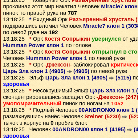
13:18:25
*
Коварный Орк
Разъяренный хрусталь 
проклиная этот мир накатил Человек
Miracle7 клон
пинок по правой руке на
787
13:18:25
*
Ехидный Орк
Разъяренный хрусталь (
подкравшись вломил Человек
Miracle7 клон 1 (30
по левой руке на
192
13:18:25
*
Орк
Костя Сопрыкин
увернулся
от уд
Humman Power клон 1
по голове
13:18:25
*
Орк
Костя Сопрыкин
отпрыгнул в ст
Человек
Humman Power клон 1
по левой руке
13:18:25
*
Орк
-Джексон-
заблокировал
критичес
Царь Зла клон 1 (4905)
(4905)
по левой руке
13:18:25 Эльф
Царь Зла клон 1 (4905)
(5115)
по
здоровья
13:18:25
*
Несокрушимый Эльф
Царь Зла клон 1 
сконцентрировавшись засадил Орк
-Джексон- (247
умопомрачительный
пинок по ногам на
1052
13:18:25
*
Подлый Человек
00ANDRON00 клон 1 (
размахнувшись нанёс Человек
Steiner (5230)
(52
тычок в корпус на
0
пробив блок
13:18:25 Человек
00ANDRON00 клон 1 (4195)
(4
здоровья