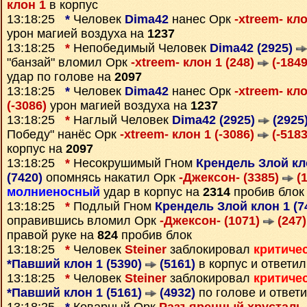
клон 1
в корпус
13:18:25
*
Человек
Dima42
нанес Орк
-xtreem- кл
урон магией воздуха на
1237
13:18:25
*
Непобедимый Человек
Dima42 (2925)
"банзай" вломил Орк
-xtreem- клон 1 (248)
(-1849
удар по голове на
2097
13:18:25
*
Человек
Dima42
нанес Орк
-xtreem- кло
(-3086)
урон магией воздуха на
1237
13:18:25
*
Наглый Человек
Dima42 (2925)
(2925
Победу" нанёс Орк
-xtreem- клон 1 (-3086)
(-5183
корпус на
2097
13:18:25
*
Несокрушимый Гном
Крендель Злой кл
(7420)
опомнясь накатил Орк
-Джексон- (3385)
(1
молниеносный
удар в корпус на
2314
пробив блок
13:18:25
*
Подлый Гном
Крендель Злой клон 1 (7
оправившись вломил Орк
-Джексон- (1071)
(247)
правой руке на
824
пробив блок
13:18:25
*
Человек
Steiner
заблокировал
критиче
*Павший клон 1 (5390)
(5161)
в корпус и ответи
13:18:25
*
Человек
Steiner
заблокировал
критиче
*Павший клон 1 (5161)
(4932)
по голове и ответ