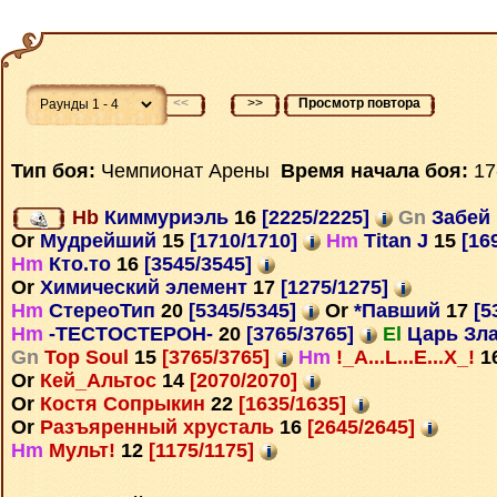
<<
>>
Просмотр повтора
Тип боя:
Чемпионат Арены
Время начала боя:
17
Hb
Киммуриэль
16
[2225/2225]
Gn
Забей
Or
Мудрейший
15
[1710/1710]
Hm
Titan J
15
[16
Hm
Кто.то
16
[3545/3545]
Or
Химический элемент
17
[1275/1275]
Hm
СтереоТип
20
[5345/5345]
Or
*Павший
17
[5
Hm
-ТЕСТОСТЕРОН-
20
[3765/3765]
El
Царь Зл
Gn
Top Soul
15
[3765/3765]
Hm
!_A...L...E...X_!
1
Or
Кей_Альтос
14
[2070/2070]
Or
Костя Сопрыкин
22
[1635/1635]
Or
Разъяренный хрусталь
16
[2645/2645]
Hm
Мульт!
12
[1175/1175]