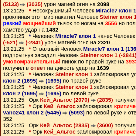
(5133)
(3035)
урон магией огня на
2098
13:21:25
*
Несокрушимый Человек
Miracle7 клон 
проклиная этот мир накатил Человек
Steiner клон 
резкий
мощнейший
тычок по ногам на
3556
но пол
хамство удар на
1482
13:21:25
*
Человек
Miracle7 клон 1
нанес Челове
(-521)
(-2841)
урон магией огня на
2320
13:21:25
*
Отважный Человек
Miracle7 клон 1 (13
подпрыгнув засадил Человек
Steiner клон 1 (-2841
умопомрачительный
пинок по правой руке на
393
получил в
ответ
на дикость удар на
1639
13:21:25
*
Человек
Steiner клон 1
заблокировал у
клон 2 (1695)
(1695)
по правой руке
13:21:25
*
Человек
Steiner клон 1
заблокировал у
клон 2 (1695)
(1695)
по левой руке
13:21:25 Орк
Кей_Альтос (2070)
(2835)
получил
13:21:25
*
Орк
Кей_Альтос
заблокировал
критиче
vano241 клон 2 (5445)
(5093)
по левой руке и от
352
13:21:25 Орк
Кей_Альтос (2835)
(3600)
получил
13:21:25
*
Орк
Кей_Альтос
заблокировал
критиче