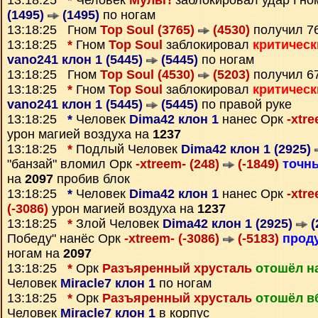
13:18:25
*
Человек
Мульт!
заблокировал удар Гн
(1495)
(1495)
по ногам
13:18:25 Гном
Top Soul (3765)
(4530)
получил 7
13:18:25
*
Гном
Top Soul
заблокировал
критическ
vano241 клон 1 (5445)
(5445)
по ногам
13:18:25 Гном
Top Soul (4530)
(5203)
получил 6
13:18:25
*
Гном
Top Soul
заблокировал
критическ
vano241 клон 1 (5445)
(5445)
по правой руке
13:18:25
*
Человек
Dima42 клон 1
нанес Орк
-xtr
урон магией воздуха на
1237
13:18:25
*
Подлый Человек
Dima42 клон 1 (2925)
"банзай" вломил Орк
-xtreem- (248)
(-1849)
точн
на
2097
пробив блок
13:18:25
*
Человек
Dima42 клон 1
нанес Орк
-xtre
(-3086)
урон магией воздуха на
1237
13:18:25
*
Злой Человек
Dima42 клон 1 (2925)
(
Победу" нанёс Орк
-xtreem- (-3086)
(-5183)
прод
ногам на
2097
13:18:25
*
Орк
Разъяренный хрусталь
отошёл н
Человек
Miracle7 клон 1
по ногам
13:18:25
*
Орк
Разъяренный хрусталь
отошёл в
Человек
Miracle7 клон 1
в корпус