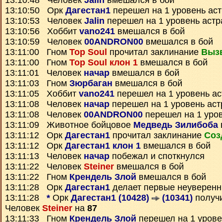
13:10:48 Человек
Jalin
вмешался в бой
13:10:50 Орк
Дагестан1
перешел на 1 уровень ас
13:10:53 Человек
Jalin
перешел на 1 уровень астр
13:10:56 Хоббит
vano241
вмешался в бой
13:10:59 Человек
00ANDRON00
вмешался в бой
13:11:00 Гном
Top Soul
прочитал заклинание
Выз
13:11:00 Гном
Top Soul клон 1
вмешался в бой
13:11:01 Человек
начар
вмешался в бой
13:11:03 Гном
Зюрбаган
вмешался в бой
13:11:05 Хоббит
vano241
перешел на 1 уровень а
13:11:08 Человек
начар
перешел на 1 уровень ас
13:11:08 Человек
00ANDRON00
перешел на 1 уро
13:11:09 Животное бойцовое
Медведь Зилибоба
13:11:12 Орк
Дагестан1
прочитал заклинание
Соз
13:11:12 Орк
Дагестан1 клон 1
вмешался в бой
13:11:13 Человек
начар
побежал и споткнулся
13:11:22 Человек
Steiner
вмешался в бой
13:11:22 Гном
Крендель Злой
вмешался в бой
13:11:28 Орк
Дагестан1
делает первые неуверенн
13:11:28
*
Орк
Дагестан1 (10428)
(10341)
получ
Человек
Steiner
на
87
13:11:33 Гном
Крендель Злой
перешел на 1 урове