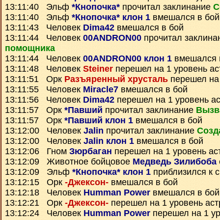
13:11:40 Эльф
*Кнопочка*
прочитал заклинание
С
13:11:40 Эльф
*Кнопочка* клон 1
вмешался в бой
13:11:43 Человек
Dima42
вмешался в бой
13:11:44 Человек
00ANDRON00
прочитал заклина
помощника
13:11:44 Человек
00ANDRON00 клон 1
вмешался 
13:11:48 Человек
Steiner
перешел на 1 уровень ас
13:11:51 Орк
Разъяренный хрусталь
перешел на 
13:11:55 Человек
Miracle7
вмешался в бой
13:11:56 Человек
Dima42
перешел на 1 уровень а
13:11:57 Орк
*Павший
прочитал заклинание
Вызв
13:11:57 Орк
*Павший клон 1
вмешался в бой
13:12:00 Человек
Jalin
прочитал заклинание
Созд
13:12:00 Человек
Jalin клон 1
вмешался в бой
13:12:06 Гном
Зюрбаган
перешел на 1 уровень ас
13:12:09 Животное бойцовое
Медведь Зилибоба
13:12:09 Эльф
*Кнопочка* клон 1
приблизился к с
13:12:15 Орк
-Джексон-
вмешался в бой
13:12:18 Человек
Humman Power
вмешался в бой
13:12:21 Орк
-Джексон-
перешел на 1 уровень ас
13:12:24 Человек
Humman Power
перешел на 1 ур