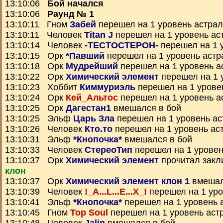
13:10:06
Бой начался
13:10:06
Раунд № 1
13:10:11 Гном
Забей
перешел на 1 уровень астра
13:10:11 Человек
Titan J
перешел на 1 уровень ас
13:10:14 Человек
-ТЕСТОСТЕРОН-
перешел на 1 
13:10:15 Орк
*Павший
перешел на 1 уровень астр
13:10:18 Орк
Мудрейший
перешел на 1 уровень а
13:10:22 Орк
Химический элемент
перешел на 1 
13:10:23 Хоббит
Киммуриэль
перешел на 1 урове
13:10:24 Орк
Кей_Альтос
перешел на 1 уровень а
13:10:25 Орк
Дагестан1
вмешался в бой
13:10:25 Эльф
Царь Зла
перешел на 1 уровень ас
13:10:26 Человек
Кто.то
перешел на 1 уровень ас
13:10:31 Эльф
*Кнопочка*
вмешался в бой
13:10:33 Человек
СтереоТип
перешел на 1 уровен
13:10:37 Орк
Химический элемент
прочитал зак
клон
13:10:37 Орк
Химический элемент клон 1
вмешал
13:10:39 Человек
!_A...L...E...X_!
перешел на 1 уро
13:10:41 Эльф
*Кнопочка*
перешел на 1 уровень 
13:10:45 Гном
Top Soul
перешел на 1 уровень аст