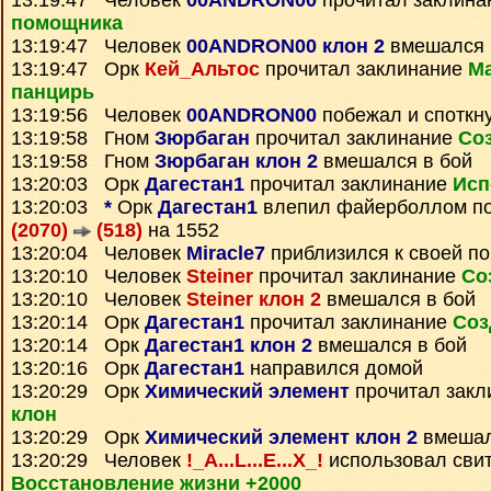
13:19:47 Человек
00ANDRON00
прочитал заклин
помощника
13:19:47 Человек
00ANDRON00 клон 2
вмешался 
13:19:47 Орк
Кей_Альтос
прочитал заклинание
Ма
панцирь
13:19:56 Человек
00ANDRON00
побежал и споткн
13:19:58 Гном
Зюрбаган
прочитал заклинание
Со
13:19:58 Гном
Зюрбаган клон 2
вмешался в бой
13:20:03 Орк
Дагестан1
прочитал заклинание
Исп
13:20:03
*
Орк
Дагестан1
влепил файерболлом п
(2070)
(518)
на 1552
13:20:04 Человек
Miracle7
приблизился к своей по
13:20:10 Человек
Steiner
прочитал заклинание
Со
13:20:10 Человек
Steiner клон 2
вмешался в бой
13:20:14 Орк
Дагестан1
прочитал заклинание
Соз
13:20:14 Орк
Дагестан1 клон 2
вмешался в бой
13:20:16 Орк
Дагестан1
направился домой
13:20:29 Орк
Химический элемент
прочитал зак
клон
13:20:29 Орк
Химический элемент клон 2
вмешал
13:20:29 Человек
!_A...L...E...X_!
использовал сви
Восстановление жизни +2000