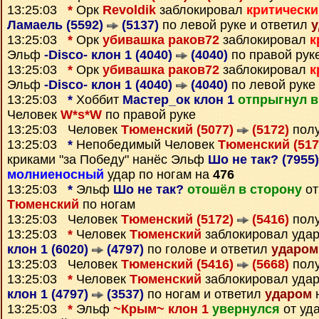
13:25:03
*
Орк
Revoldik
заблокировал
критически
Ламаель (5592)
(5137)
по левой руке и ответил
у
13:25:03
*
Орк
убивашка раков72
заблокировал
к
Эльф
-Disco- клон 1 (4040)
(4040)
по правой рук
13:25:03
*
Орк
убивашка раков72
заблокировал
к
Эльф
-Disco- клон 1 (4040)
(4040)
по левой руке
13:25:03
*
Хоббит
Мастер_ок клон 1
отпрыгнул в
Человек
W*s*W
по правой руке
13:25:03 Человек
Тюменский (5077)
(5172)
полу
13:25:03
*
Непобедимый Человек
Тюменский (51
криками "за Победу" нанёс Эльф
Шо не так? (7955
молниеносный
удар по ногам на
476
13:25:03
*
Эльф
Шо не так?
отошёл в сторону
от
Тюменский
по ногам
13:25:03 Человек
Тюменский (5172)
(5416)
полу
13:25:03
*
Человек
Тюменский
заблокировал уда
клон 1 (6020)
(4797)
по голове и ответил
ударом
13:25:03 Человек
Тюменский (5416)
(5668)
полу
13:25:03
*
Человек
Тюменский
заблокировал уда
клон 1 (4797)
(3537)
по ногам и ответил
ударом
н
13:25:03
*
Эльф
~Крым~ клон 1
увернулся
от уд