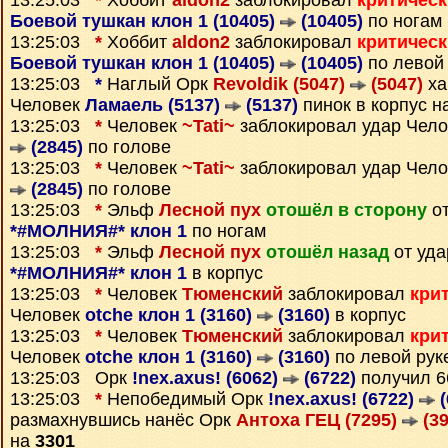
13:25:03
*
Хоббит
aldon2
заблокировал
критичес
Боевой тушкан клон 1 (10405)
(10405)
по ногам
13:25:03
*
Хоббит
aldon2
заблокировал
критичес
Боевой тушкан клон 1 (10405)
(10405)
по левой
13:25:03
*
Наглый Орк
Revoldik (5047)
(5047)
ха
Человек
Ламаель (5137)
(5137)
пинок в корпус н
13:25:03
*
Человек
~Tati~
заблокировал удар Чел
(2845)
по голове
13:25:03
*
Человек
~Tati~
заблокировал удар Чел
(2845)
по голове
13:25:03
*
Эльф
Лесной пух
отошёл в сторону
от
*#МОЛНИЯ#* клон 1
по ногам
13:25:03
*
Эльф
Лесной пух
отошёл назад
от уда
*#МОЛНИЯ#* клон 1
в корпус
13:25:03
*
Человек
Тюменский
заблокировал
кри
Человек
otche клон 1 (3160)
(3160)
в корпус
13:25:03
*
Человек
Тюменский
заблокировал
кри
Человек
otche клон 1 (3160)
(3160)
по левой рук
13:25:03 Орк
!nex.axus! (6062)
(6722)
получил 
13:25:03
*
Непобедимый Орк
!nex.axus! (6722)
(
размахнувшись нанёс Орк
Антоха ГЕЦ (7295)
(39
на
3301