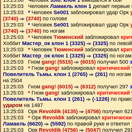
13:25:00 Человек
3JI0. клон 1
вмешался в бой
13:25:03 Человек
Ламаель клон 1
делает первые 
13:25:03
*
Человек
Se001
заблокировал удар Орк
(3740)
(3740)
по голове
13:25:03
*
Человек
Se001
заблокировал удар Орк
(3740)
(3740)
по ногам
13:25:03
*
Человек
Тюменский
заблокировал
кри
Хоббит
Мастер_ок клон 1 (3325)
(3325)
по левой
13:25:03
*
Человек
Тюменский
заблокировал
кри
Хоббит
Мастер_ок клон 1 (3325)
(3325)
по ногам
13:25:03 Гном
gang! (5515)
(6015)
получил 500
13:25:03
*
Гном
gang!
заблокировал
критический
Повелитель Тьмы. клон 1 (2765)
(261)
по ногам
на 2504
13:25:03 Гном
gang! (6015)
(6312)
получил 297
13:25:03
*
Гном
gang!
заблокировал
критический
Повелитель Тьмы. клон 1 (261)
(-1226)
по право
ударом
на 1487
13:25:03 Орк
Revoldik (4135)
(4756)
получил 62
13:25:03
*
Орк
Revoldik
заблокировал
критически
Ламаель (6620)
(5592)
по правой руке и ответил
13:25:03 Орк
Revoldik (4756)
(5047)
получил 29