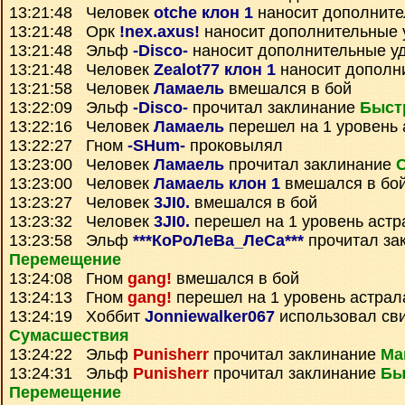
13:21:48 Человек
otche клон 1
наносит дополните
13:21:48 Орк
!nex.axus!
наносит дополнительные 
13:21:48 Эльф
-Disco-
наносит дополнительные у
13:21:48 Человек
Zealot77 клон 1
наносит дополн
13:21:58 Человек
Ламаель
вмешался в бой
13:22:09 Эльф
-Disco-
прочитал заклинание
Быст
13:22:16 Человек
Ламаель
перешел на 1 уровень 
13:22:27 Гном
-SHum-
проковылял
13:23:00 Человек
Ламаель
прочитал заклинание
13:23:00 Человек
Ламаель клон 1
вмешался в бо
13:23:27 Человек
3JI0.
вмешался в бой
13:23:32 Человек
3JI0.
перешел на 1 уровень астр
13:23:58 Эльф
***КоРоЛеВа_ЛеСа***
прочитал за
Перемещение
13:24:08 Гном
gang!
вмешался в бой
13:24:13 Гном
gang!
перешел на 1 уровень астрал
13:24:19 Хоббит
Jonniewalker067
использовал св
Сумаcшествия
13:24:22 Эльф
Punisherr
прочитал заклинание
Ма
13:24:31 Эльф
Punisherr
прочитал заклинание
Бы
Перемещение