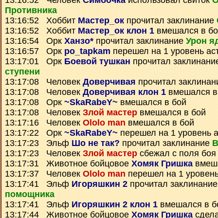
13:16:52 Человек
Симбочка
использовал свиток
О
Противника
13:16:52 Хоббит
Мастер_ок
прочитал заклинание
13:16:52 Хоббит
Мастер_ок клон 1
вмешался в бо
13:16:54 Орк
Ханзо*
прочитал заклинание
Урон я
13:16:57 Орк
po_tapkam
перешел на 1 уровень ас
13:17:01 Орк
Боевой тушкан
прочитал заклинани
ступени
13:17:08 Человек
Доверчивая
прочитал заклина
13:17:08 Человек
Доверчивая клон 1
вмешался в
13:17:08 Орк
~SkaRabeY~
вмешался в бой
13:17:08 Человек
Злой мастер
вмешался в бой
13:17:16 Человек
Ololo man
вмешался в бой
13:17:22 Орк
~SkaRabeY~
перешел на 1 уровень 
13:17:23 Эльф
Шо не так?
прочитал заклинание
В
13:17:23 Человек
Злой мастер
сбежал с поля боя
13:17:31 Животное бойцовое
Хомяк Гришка
вмеша
13:17:37 Человек
Ololo man
перешел на 1 уровень
13:17:41 Эльф
Игоряшкин 2
прочитал заклинани
помощника
13:17:41 Эльф
Игоряшкин 2 клон 1
вмешался в б
13:17:44 Животное бойцовое
Хомяк Гришка
сдела