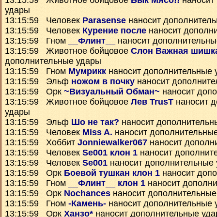
13:15:59 Животное бойцовое
Бык Мясо!!
наносит
удары
13:15:59 Человек
Parasense
наносит дополнитель
13:15:59 Человек
Курение после
наносит дополн
13:15:59 Гном
__Флинт__
наносит дополнительны
13:15:59 Животное бойцовое
Слон Важная шишк
дополнительные удары
13:15:59 Гном
Мумрикк
наносит дополнительные 
13:15:59 Эльф
ножом в почку
наносит дополните
13:15:59 Орк
~Визуальный Обман~
наносит доп
13:15:59 Животное бойцовое
Лев TrusT
наносит д
удары
13:15:59 Эльф
Шо не так?
наносит дополнительн
13:15:59 Человек
Miss A.
наносит дополнительны
13:15:59 Хоббит
Jonniewalker067
наносит дополн
13:15:59 Человек
Se001 клон 1
наносит дополнит
13:15:59 Человек
Se001
наносит дополнительные
13:15:59 Орк
Боевой тушкан клон 1
наносит доп
13:15:59 Гном
__Флинт__ клон 1
наносит дополни
13:15:59 Орк
Nochances
наносит дополнительные
13:15:59 Гном
-Камень-
наносит дополнительные 
13:15:59 Орк
Ханзо*
наносит дополнительные уд