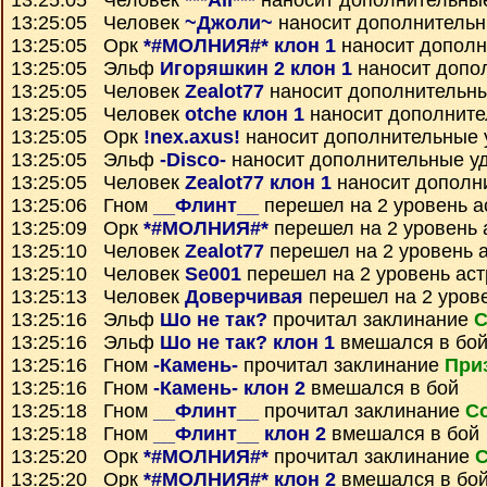
13:25:05 Человек
***Ali***
наносит дополнительны
13:25:05 Человек
~Джоли~
наносит дополнитель
13:25:05 Орк
*#МОЛНИЯ#* клон 1
наносит дополн
13:25:05 Эльф
Игоряшкин 2 клон 1
наносит допо
13:25:05 Человек
Zealot77
наносит дополнительн
13:25:05 Человек
otche клон 1
наносит дополните
13:25:05 Орк
!nex.axus!
наносит дополнительные 
13:25:05 Эльф
-Disco-
наносит дополнительные у
13:25:05 Человек
Zealot77 клон 1
наносит дополн
13:25:06 Гном
__Флинт__
перешел на 2 уровень а
13:25:09 Орк
*#МОЛНИЯ#*
перешел на 2 уровень 
13:25:10 Человек
Zealot77
перешел на 2 уровень 
13:25:10 Человек
Se001
перешел на 2 уровень ас
13:25:13 Человек
Доверчивая
перешел на 2 уров
13:25:16 Эльф
Шо не так?
прочитал заклинание
С
13:25:16 Эльф
Шо не так? клон 1
вмешался в бо
13:25:16 Гном
-Камень-
прочитал заклинание
При
13:25:16 Гном
-Камень- клон 2
вмешался в бой
13:25:18 Гном
__Флинт__
прочитал заклинание
С
13:25:18 Гном
__Флинт__ клон 2
вмешался в бой
13:25:20 Орк
*#МОЛНИЯ#*
прочитал заклинание
С
13:25:20 Орк
*#МОЛНИЯ#* клон 2
вмешался в бо