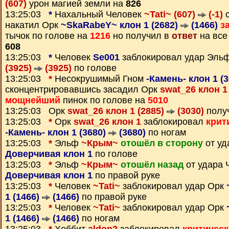
(607)
урон магией земли на
826
13:25:03
*
Нахальный Человек
~Tati~ (607)
(-1)
с
накатил Орк
~SkaRabeY~ клон 1 (2682)
(1466)
з
тычок по голове на
1216
но получил в
ответ
на все
608
13:25:03
*
Человек
Se001
заблокировал удар Эль
(3925)
(3925)
по голове
13:25:03
*
Несокрушимый Гном
-Камень- клон 1 (
сконцентрировавшись засадил Орк
swat_26 клон 1
мощнейший
пинок по голове на
5010
13:25:03 Орк
swat_26 клон 1 (2885)
(3030)
полу
13:25:03
*
Орк
swat_26 клон 1
заблокировал
крит
-Камень- клон 1 (3680)
(3680)
по ногам
13:25:03
*
Эльф
~Крым~
отошёл в сторону
от уд
Доверчивая клон 1
по голове
13:25:03
*
Эльф
~Крым~
отошёл назад
от удара 
Доверчивая клон 1
по правой руке
13:25:03
*
Человек
~Tati~
заблокировал удар Орк
1 (1466)
(1466)
по правой руке
13:25:03
*
Человек
~Tati~
заблокировал удар Орк
1 (1466)
(1466)
по ногам