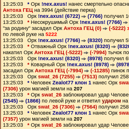
13:25:03
*
Орк
!nex.axus!
нанес смертельно опасн
Антоха ГЕЦ
на 3994 (действие перка)
13:25:03 Орк
!nex.axus! (6722)
(7766)
получил 
13:25:03
*
Несокрушимый Орк
!nex.axus! (7766)
"за родину" засадил Орк
Антоха ГЕЦ (0)
(-5222)
по левой руке на
5222
13:25:03 Орк
!nex.axus! (7766)
(8320)
получил 
13:25:03
*
Отважный Орк
!nex.axus! (8320)
(832
накатил Орк
Антоха ГЕЦ (-5222)
(-7994)
тычок по
13:25:03 Орк
!nex.axus! (8320)
(8978)
получил 
13:25:03
*
Коварный Орк
!nex.axus! (8978)
(8978
засадил Орк
Антоха ГЕЦ (-7994)
(-11285)
пинок п
13:25:03 Орк
swat_26 (7255)
(7513)
получил 25
13:25:03
*
Человек
Zealot77 клон 1
нанес Орк
swa
(7306)
урон магией земли на
207
13:25:03
*
Орк
swat_26
заблокировал удар Челов
(2545)
(1866)
по левой руке и ответил
ударом
на
13:25:03 Орк
swat_26 (7306)
(7564)
получил 25
13:25:03
*
Человек
Zealot77 клон 1
нанес Орк
swa
(7357)
урон магией земли на
207
13:25:03
*
Орк
swat_26
заблокировал удар Челов