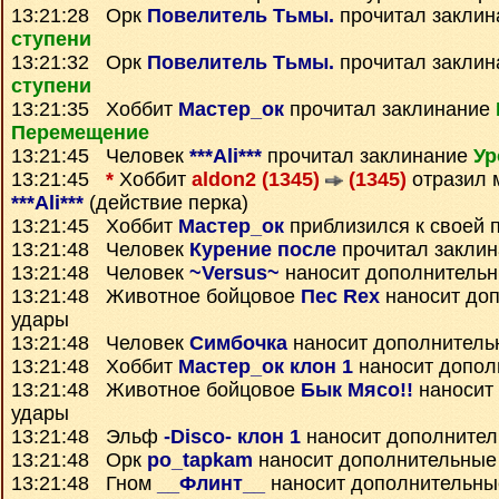
13:21:28 Орк
Повелитель Тьмы.
прочитал закли
ступени
13:21:32 Орк
Повелитель Тьмы.
прочитал закли
ступени
13:21:35 Хоббит
Мастер_ок
прочитал заклинание
Перемещение
13:21:45 Человек
***Ali***
прочитал заклинание
Ур
13:21:45
*
Хоббит
aldon2 (1345)
(1345)
отразил 
***Ali***
(действие перка)
13:21:45 Хоббит
Мастер_ок
приблизился к своей 
13:21:48 Человек
Курение после
прочитал закли
13:21:48 Человек
~Versus~
наносит дополнитель
13:21:48 Животное бойцовое
Пес Rex
наносит до
удары
13:21:48 Человек
Симбочка
наносит дополнитель
13:21:48 Хоббит
Мастер_ок клон 1
наносит допол
13:21:48 Животное бойцовое
Бык Мясо!!
наносит
удары
13:21:48 Эльф
-Disco- клон 1
наносит дополнител
13:21:48 Орк
po_tapkam
наносит дополнительные
13:21:48 Гном
__Флинт__
наносит дополнительны