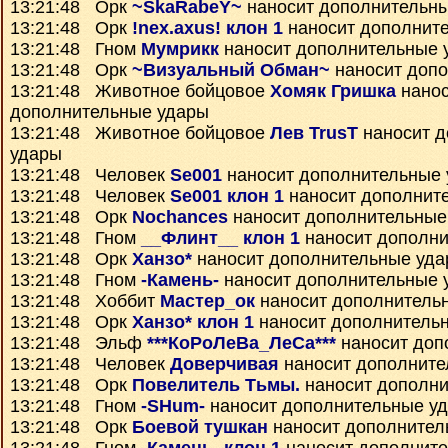
13:21:48 Орк
~SkaRabeY~
наносит дополнительн
13:21:48 Орк
!nex.axus! клон 1
наносит дополнит
13:21:48 Гном
Мумрикк
наносит дополнительные 
13:21:48 Орк
~Визуальный Обман~
наносит доп
13:21:48 Животное бойцовое
Хомяк Гришка
нанос
дополнительные удары
13:21:48 Животное бойцовое
Лев TrusT
наносит д
удары
13:21:48 Человек
Se001
наносит дополнительные
13:21:48 Человек
Se001 клон 1
наносит дополнит
13:21:48 Орк
Nochances
наносит дополнительные
13:21:48 Гном
__Флинт__ клон 1
наносит дополни
13:21:48 Орк
Ханзо*
наносит дополнительные уд
13:21:48 Гном
-Камень-
наносит дополнительные 
13:21:48 Хоббит
Мастер_ок
наносит дополнитель
13:21:48 Орк
Ханзо* клон 1
наносит дополнитель
13:21:48 Эльф
***КоРоЛеВа_ЛеСа***
наносит доп
13:21:48 Человек
Доверчивая
наносит дополните
13:21:48 Орк
Повелитель Тьмы.
наносит дополни
13:21:48 Гном
-SHum-
наносит дополнительные у
13:21:48 Орк
Боевой тушкан
наносит дополнител