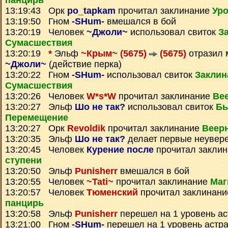
панцирь
13:19:43 Орк
po_tapkam
прочитал заклинание
Уро
13:19:50 Гном
-SHum-
вмешался в бой
13:20:19 Человек
~Джоли~
использовал свиток
З
Сумаcшествия
13:20:19
*
Эльф
~Крым~ (5675)
(5675)
отразил 
~Джоли~
(действие перка)
13:20:22 Гном
-SHum-
использовал свиток
Заклин
Сумаcшествия
13:20:26 Человек
W*s*W
прочитал заклинание
Ве
13:20:27 Эльф
Шо не так?
использовал свиток
Бы
Перемещение
13:20:27 Орк
Revoldik
прочитал заклинание
Веер
13:20:35 Эльф
Шо не так?
делает первые неувер
13:20:45 Человек
Курение после
прочитал закли
ступени
13:20:50 Эльф
Punisherr
вмешался в бой
13:20:55 Человек
~Tati~
прочитал заклинание
Маг
13:20:57 Человек
Тюменский
прочитал заклинан
панцирь
13:20:58 Эльф
Punisherr
перешел на 1 уровень а
13:21:00 Гном
-SHum-
перешел на 1 уровень астр