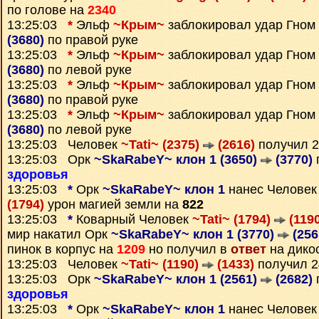
по голове на
2340
13:25:03
*
Эльф
~Крым~
заблокировал удар Гном
(3680)
по правой руке
13:25:03
*
Эльф
~Крым~
заблокировал удар Гном
(3680)
по левой руке
13:25:03
*
Эльф
~Крым~
заблокировал удар Гном
(3680)
по правой руке
13:25:03
*
Эльф
~Крым~
заблокировал удар Гном
(3680)
по левой руке
13:25:03 Человек
~Tati~ (2375)
(2616)
получил 
13:25:03 Орк
~SkaRabeY~ клон 1 (3650)
(3770)
здоровья
13:25:03
*
Орк
~SkaRabeY~ клон 1
нанес Челове
(1794)
урон магией земли на
822
13:25:03
*
Коварный Человек
~Tati~ (1794)
(1190
мир накатил Орк
~SkaRabeY~ клон 1 (3770)
(256
пинок в корпус на
1209
но получил в
ответ
на дико
13:25:03 Человек
~Tati~ (1190)
(1433)
получил 
13:25:03 Орк
~SkaRabeY~ клон 1 (2561)
(2682)
здоровья
13:25:03
*
Орк
~SkaRabeY~ клон 1
нанес Челове