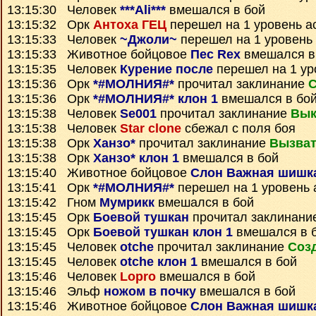
13:15:30 Человек
***Ali***
вмешался в бой
13:15:32 Орк
Антоха ГЕЦ
перешел на 1 уровень а
13:15:33 Человек
~Джоли~
перешел на 1 уровень
13:15:33 Животное бойцовое
Пес Rex
вмешался в
13:15:35 Человек
Курение после
перешел на 1 ур
13:15:36 Орк
*#МОЛНИЯ#*
прочитал заклинание
С
13:15:36 Орк
*#МОЛНИЯ#* клон 1
вмешался в бо
13:15:38 Человек
Se001
прочитал заклинание
Вык
13:15:38 Человек
Star clone
сбежал с поля боя
13:15:38 Орк
Ханзо*
прочитал заклинание
Вызват
13:15:38 Орк
Ханзо* клон 1
вмешался в бой
13:15:40 Животное бойцовое
Слон Важная шишк
13:15:41 Орк
*#МОЛНИЯ#*
перешел на 1 уровень 
13:15:42 Гном
Мумрикк
вмешался в бой
13:15:45 Орк
Боевой тушкан
прочитал заклинани
13:15:45 Орк
Боевой тушкан клон 1
вмешался в 
13:15:45 Человек
otche
прочитал заклинание
Соз
13:15:45 Человек
otche клон 1
вмешался в бой
13:15:46 Человек
Lopro
вмешался в бой
13:15:46 Эльф
ножом в почку
вмешался в бой
13:15:46 Животное бойцовое
Слон Важная шишк