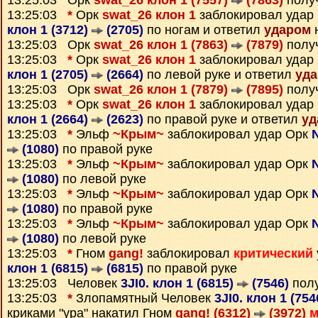
13:25:03 Орк
swat_26 клон 1 (7557)
(7863)
полу
13:25:03
*
Орк
swat_26 клон 1
заблокировал удар
клон 1 (3712)
(2705)
по ногам и ответил
ударом
н
13:25:03 Орк
swat_26 клон 1 (7863)
(7879)
полу
13:25:03
*
Орк
swat_26 клон 1
заблокировал удар
клон 1 (2705)
(2664)
по левой руке и ответил
уд
13:25:03 Орк
swat_26 клон 1 (7879)
(7895)
полу
13:25:03
*
Орк
swat_26 клон 1
заблокировал удар
клон 1 (2664)
(2623)
по правой руке и ответил
уд
13:25:03
*
Эльф
~Крым~
заблокировал удар Орк
(1080)
по правой руке
13:25:03
*
Эльф
~Крым~
заблокировал удар Орк
(1080)
по левой руке
13:25:03
*
Эльф
~Крым~
заблокировал удар Орк
(1080)
по правой руке
13:25:03
*
Эльф
~Крым~
заблокировал удар Орк
(1080)
по левой руке
13:25:03
*
Гном
gang!
заблокировал
критический
клон 1 (6815)
(6815)
по правой руке
13:25:03 Человек
3JI0. клон 1 (6815)
(7546)
пол
13:25:03
*
Злопамятный Человек
3JI0. клон 1 (75
криками "ура" накатил Гном
gang! (6312)
(3972)
м