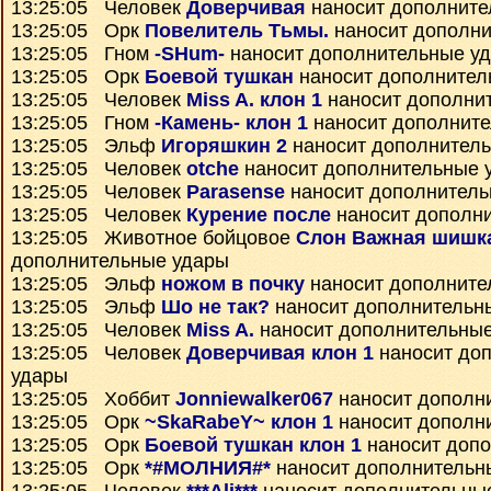
13:25:05 Человек
Доверчивая
наносит дополните
13:25:05 Орк
Повелитель Тьмы.
наносит дополни
13:25:05 Гном
-SHum-
наносит дополнительные у
13:25:05 Орк
Боевой тушкан
наносит дополнител
13:25:05 Человек
Miss A. клон 1
наносит дополни
13:25:05 Гном
-Камень- клон 1
наносит дополнит
13:25:05 Эльф
Игоряшкин 2
наносит дополнител
13:25:05 Человек
otche
наносит дополнительные 
13:25:05 Человек
Parasense
наносит дополнитель
13:25:05 Человек
Курение после
наносит дополн
13:25:05 Животное бойцовое
Слон Важная шишк
дополнительные удары
13:25:05 Эльф
ножом в почку
наносит дополните
13:25:05 Эльф
Шо не так?
наносит дополнительн
13:25:05 Человек
Miss A.
наносит дополнительны
13:25:05 Человек
Доверчивая клон 1
наносит до
удары
13:25:05 Хоббит
Jonniewalker067
наносит дополн
13:25:05 Орк
~SkaRabeY~ клон 1
наносит дополн
13:25:05 Орк
Боевой тушкан клон 1
наносит доп
13:25:05 Орк
*#МОЛНИЯ#*
наносит дополнительн