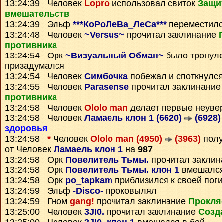
13:24:39 Человек
Lopro
использовал свиток
Защи
вмешательств
13:24:39 Эльф
***КоРоЛеВа_ЛеСа***
переместил
13:24:48 Человек
~Versus~
прочитал заклинание
противника
13:24:54 Орк
~Визуальный Обман~
было тронулс
призадумался
13:24:54 Человек
Симбочка
побежал и споткнулс
13:24:55 Человек
Parasense
прочитал заклинани
противника
13:24:58 Человек
Ololo man
делает первые неуве
13:24:58 Человек
Ламаель клон 1 (6620)
(6928)
здоровья
13:24:58
*
Человек
Ololo man (4950)
(3963)
пол
от Человек
Ламаель клон 1
на
987
13:24:58 Орк
Повелитель Тьмы.
прочитал закли
13:24:58 Орк
Повелитель Тьмы. клон 1
вмешался
13:24:58 Орк
po_tapkam
приблизился к своей пог
13:24:59 Эльф
-Disco-
проковылял
13:24:59 Гном
gang!
прочитал заклинание
Прокля
13:25:00 Человек
3JI0.
прочитал заклинание
Созд