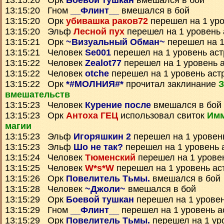
13:15:20 Орк
Боевой тушкан
вмешался в бой
13:15:20 Гном
__Флинт__
вмешался в бой
13:15:20 Орк
убивашка раков72
перешел на 1 уро
13:15:20 Эльф
Лесной пух
перешел на 1 уровень 
13:15:21 Орк
~Визуальный Обман~
перешел на 1
13:15:21 Человек
Se001
перешел на 1 уровень ас
13:15:22 Человек
Zealot77
перешел на 1 уровень 
13:15:22 Человек
otche
перешел на 1 уровень аст
13:15:22 Орк
*#МОЛНИЯ#*
прочитал заклинание
З
вмешательств
13:15:23 Человек
Курение после
вмешался в бой
13:15:23 Орк
Антоха ГЕЦ
использовал свиток
Имм
магии
13:15:23 Эльф
Игоряшкин 2
перешел на 1 уровен
13:15:23 Эльф
Шо не так?
перешел на 1 уровень 
13:15:24 Человек
Тюменский
перешел на 1 урове
13:15:25 Человек
W*s*W
перешел на 1 уровень ас
13:15:26 Орк
Повелитель Тьмы.
вмешался в бой
13:15:28 Человек
~Джоли~
вмешался в бой
13:15:29 Орк
Боевой тушкан
перешел на 1 уровен
13:15:29 Гном
__Флинт__
перешел на 1 уровень а
13:15:29 Орк
Повелитель Тьмы.
перешел на 1 ур