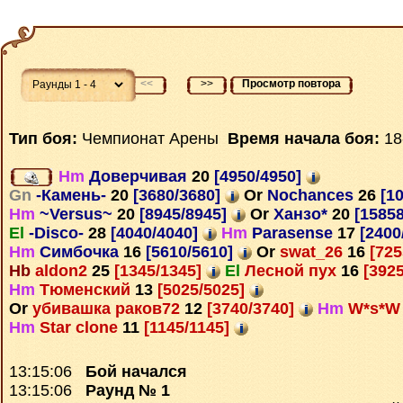
<<
>>
Просмотр повтора
Тип боя:
Чемпионат Арены
Время начала боя:
18
Hm
Доверчивая
20
[4950/4950]
Gn
-Камень-
20
[3680/3680]
Or
Nochances
26
[10
Hm
~Versus~
20
[8945/8945]
Or
Ханзо*
20
[15858
El
-Disco-
28
[4040/4040]
Hm
Parasense
17
[2400
Hm
Симбочка
16
[5610/5610]
Or
swat_26
16
[725
Hb
aldon2
25
[1345/1345]
El
Лесной пух
16
[3925
Hm
Тюменский
13
[5025/5025]
Or
убивашка раков72
12
[3740/3740]
Hm
W*s*
Hm
Star clone
11
[1145/1145]
13:15:06
Бой начался
13:15:06
Раунд № 1