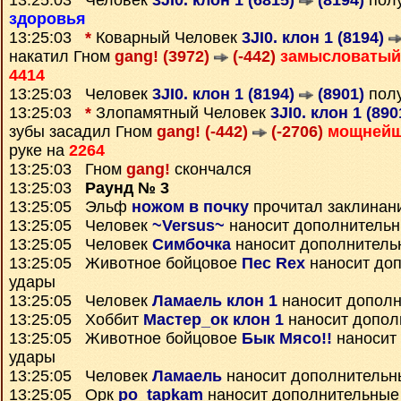
13:25:03 Человек
3JI0. клон 1 (6815)
(8194)
полу
здоровья
13:25:03
*
Коварный Человек
3JI0. клон 1 (8194)
накатил Гном
gang! (3972)
(-442)
замысловатый
4414
13:25:03 Человек
3JI0. клон 1 (8194)
(8901)
пол
13:25:03
*
Злопамятный Человек
3JI0. клон 1 (89
зубы засадил Гном
gang! (-442)
(-2706)
мощней
руке на
2264
13:25:03 Гном
gang!
скончался
13:25:03
Раунд № 3
13:25:05 Эльф
ножом в почку
прочитал заклинан
13:25:05 Человек
~Versus~
наносит дополнитель
13:25:05 Человек
Симбочка
наносит дополнитель
13:25:05 Животное бойцовое
Пес Rex
наносит до
удары
13:25:05 Человек
Ламаель клон 1
наносит дополн
13:25:05 Хоббит
Мастер_ок клон 1
наносит допол
13:25:05 Животное бойцовое
Бык Мясо!!
наносит
удары
13:25:05 Человек
Ламаель
наносит дополнительн
13:25:05 Орк
po_tapkam
наносит дополнительные