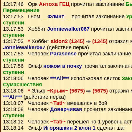
13:17:46 Орк
Антоха ГЕЦ
прочитал заклинание
Б
Перемещение
13:17:53 Гном
__Флинт__
прочитал заклинание
Ур
ступени
13:17:53 Хоббит
Jonniewalker067
прочитал закли
ступени
13:17:53
*
Хоббит
aldon2 (1345)
(1345)
отразил 
Jonniewalker067
(действие перка)
13:17:53 Человек
Parasense
прочитал заклинани
ступени
13:17:56 Эльф
ножом в почку
прочитал заклинан
ступени
13:18:06 Человек
***Ali***
использовал свиток
Зак
Сумаcшествия
13:18:06
*
Эльф
~Крым~ (5675)
(5675)
отразил 
***Ali***
(действие перка)
13:18:07 Человек
~Tati~
вмешался в бой
13:18:08 Человек
Доверчивая
прочитал заклина
ступени
13:18:12 Человек
~Tati~
перешел на 1 уровень ас
13:18:14 Эльф
Игоряшкин 2 клон 1
сделал шаг