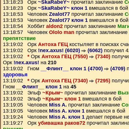
13:18:23 Орк
~SkaRabeY~
прочитал заклинание
С
13:18:23 Орк
~SkaRabeY~ клон 1
вмешался в бой
13:18:53 Человек
Zealot77
прочитал заклинание
С
13:18:53 Человек
Zealot77 клон 1
вмешался в бой
13:18:54 Хоббит
aldon2
прочитал заклинание
Маг
13:18:57 Человек
Ololo man
прочитал заклинание
препятствие
13:19:02 Орк
Антоха ГЕЦ
костыляет в поисках сча
13:19:02 Орк
!nex.axus! (6020)
(6062)
получил 
13:19:02
*
Орк
Антоха ГЕЦ (7550)
(7340)
получ
Орк
!nex.axus!
на
210
13:19:02 Гном
__Флинт__ клон 1 (4700)
(4709)
п
здоровья
13:19:02
*
Орк
Антоха ГЕЦ (7340)
(7295)
получ
Гном
__Флинт__ клон 1
на
45
13:19:02 Эльф
~Крым~
прочитал заклинание
Выз
13:19:02 Эльф
~Крым~ клон 1
вмешался в бой
13:19:05 Человек
Miss A.
прочитал заклинание
Со
13:19:05 Человек
Miss A. клон 1
вмешался в бой
13:19:24 Человек
Miss A. клон 1
делает первые н
13:19:27 Орк
убивашка раков72
прочитал заклин