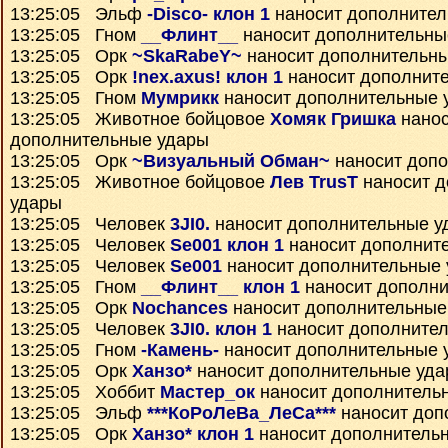
13:25:05 Эльф
-Disco- клон 1
наносит дополнител
13:25:05 Гном
__Флинт__
наносит дополнительны
13:25:05 Орк
~SkaRabeY~
наносит дополнительн
13:25:05 Орк
!nex.axus! клон 1
наносит дополнит
13:25:05 Гном
Мумрикк
наносит дополнительные 
13:25:05 Животное бойцовое
Хомяк Гришка
нанос
дополнительные удары
13:25:05 Орк
~Визуальный Обман~
наносит доп
13:25:05 Животное бойцовое
Лев TrusT
наносит д
удары
13:25:05 Человек
3JI0.
наносит дополнительные у
13:25:05 Человек
Se001 клон 1
наносит дополнит
13:25:05 Человек
Se001
наносит дополнительные
13:25:05 Гном
__Флинт__ клон 1
наносит дополни
13:25:05 Орк
Nochances
наносит дополнительные
13:25:05 Человек
3JI0. клон 1
наносит дополните
13:25:05 Гном
-Камень-
наносит дополнительные 
13:25:05 Орк
Ханзо*
наносит дополнительные уд
13:25:05 Хоббит
Мастер_ок
наносит дополнитель
13:25:05 Эльф
***КоРоЛеВа_ЛеСа***
наносит доп
13:25:05 Орк
Ханзо* клон 1
наносит дополнитель