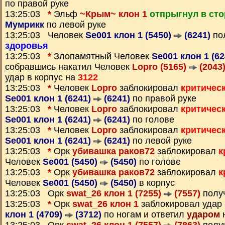
по правой руке
13:25:03
*
Эльф
~Крым~ клон 1
отпрыгнул в ст
Мумрикк
по левой руке
13:25:03 Человек
Se001 клон 1 (5450)
(6241)
по
здоровья
13:25:03
*
Злопамятный Человек
Se001 клон 1 (6
собравшись накатил Человек
Lopro (5165)
(2043
удар в корпус на
3122
13:25:03
*
Человек
Lopro
заблокировал
критичес
Se001 клон 1 (6241)
(6241)
по правой руке
13:25:03
*
Человек
Lopro
заблокировал
критичес
Se001 клон 1 (6241)
(6241)
по голове
13:25:03
*
Человек
Lopro
заблокировал
критичес
Se001 клон 1 (6241)
(6241)
по левой руке
13:25:03
*
Орк
убивашка раков72
заблокировал
к
Человек
Se001 (5450)
(5450)
по голове
13:25:03
*
Орк
убивашка раков72
заблокировал
к
Человек
Se001 (5450)
(5450)
в корпус
13:25:03 Орк
swat_26 клон 1 (7255)
(7557)
полу
13:25:03
*
Орк
swat_26 клон 1
заблокировал удар
клон 1 (4709)
(3712)
по ногам и ответил
ударом
н