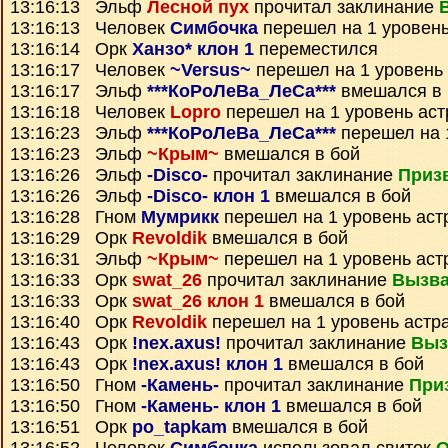
13:16:13 Эльф
Лесной пух
прочитал заклинание
13:16:13 Человек
Симбочка
перешел на 1 уровень
13:16:14 Орк
Ханзо* клон 1
переместился
13:16:17 Человек
~Versus~
перешел на 1 уровень
13:16:17 Эльф
***КоРоЛеВа_ЛеСа***
вмешался в 
13:16:18 Человек
Lopro
перешел на 1 уровень ас
13:16:23 Эльф
***КоРоЛеВа_ЛеСа***
перешел на 
13:16:23 Эльф
~Крым~
вмешался в бой
13:16:26 Эльф
-Disco-
прочитал заклинание
Призв
13:16:26 Эльф
-Disco- клон 1
вмешался в бой
13:16:28 Гном
Мумрикк
перешел на 1 уровень аст
13:16:29 Орк
Revoldik
вмешался в бой
13:16:31 Эльф
~Крым~
перешел на 1 уровень аст
13:16:33 Орк
swat_26
прочитал заклинание
Вызва
13:16:33 Орк
swat_26 клон 1
вмешался в бой
13:16:40 Орк
Revoldik
перешел на 1 уровень астр
13:16:43 Орк
!nex.axus!
прочитал заклинание
Выз
13:16:43 Орк
!nex.axus! клон 1
вмешался в бой
13:16:50 Гном
-Камень-
прочитал заклинание
При
13:16:50 Гном
-Камень- клон 1
вмешался в бой
13:16:51 Орк
po_tapkam
вмешался в бой