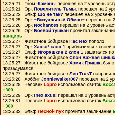
13:25:21 Гном
-Камень-
перешел на 2 уровень аст
13:25:21 Орк
Повелитель Тьмы.
перешел на 2 ур
13:25:22 Эльф
Шо не так?
перешел на 2 уровень 
13:25:25 Орк
~Визуальный Обман~
перешел на 2
13:25:26 Орк
Nochances
перешел на 2 уровень ас
13:25:26 Орк
Боевой тушкан
прочитал заклинани
панцирь
13:25:27 Животное бойцовое
Пес Rex
пополз
13:25:27 Орк
Ханзо* клон 1
приблизился к своей 
13:25:27 Эльф
Игоряшкин 2 клон 1
зашатался по
13:25:27 Животное бойцовое
Слон Важная шишк
13:25:27 Животное бойцовое
Хомяк Гришка
было 
призадумался
13:25:27 Животное бойцовое
Лев TrusT
направил
13:25:28 Хоббит
Jonniewalker067
перешел на 2 ур
13:25:28 Человек
Lopro
использовал свиток
Восс
+300
13:25:29 Орк
!nex.axus!
перешел на 2 уровень ас
13:25:31 Человек
Lopro
использовал свиток
Восс
+300
13:25:32 Эльф
Лесной пух
прочитал заклинание