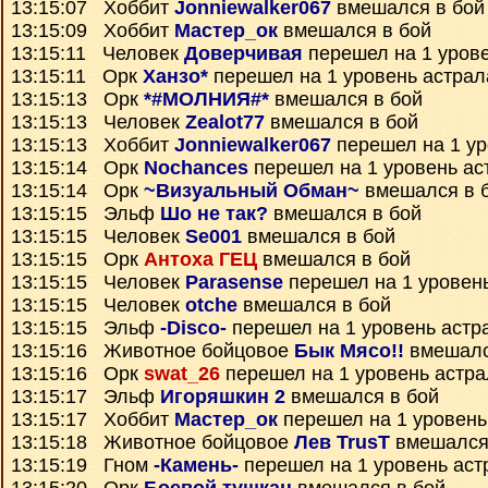
13:15:07 Хоббит
Jonniewalker067
вмешался в бой
13:15:09 Хоббит
Мастер_ок
вмешался в бой
13:15:11 Человек
Доверчивая
перешел на 1 уров
13:15:11 Орк
Ханзо*
перешел на 1 уровень астрал
13:15:13 Орк
*#МОЛНИЯ#*
вмешался в бой
13:15:13 Человек
Zealot77
вмешался в бой
13:15:13 Хоббит
Jonniewalker067
перешел на 1 ур
13:15:14 Орк
Nochances
перешел на 1 уровень ас
13:15:14 Орк
~Визуальный Обман~
вмешался в 
13:15:15 Эльф
Шо не так?
вмешался в бой
13:15:15 Человек
Se001
вмешался в бой
13:15:15 Орк
Антоха ГЕЦ
вмешался в бой
13:15:15 Человек
Parasense
перешел на 1 уровен
13:15:15 Человек
otche
вмешался в бой
13:15:15 Эльф
-Disco-
перешел на 1 уровень астр
13:15:16 Животное бойцовое
Бык Мясо!!
вмешалс
13:15:16 Орк
swat_26
перешел на 1 уровень астр
13:15:17 Эльф
Игоряшкин 2
вмешался в бой
13:15:17 Хоббит
Мастер_ок
перешел на 1 уровень
13:15:18 Животное бойцовое
Лев TrusT
вмешался
13:15:19 Гном
-Камень-
перешел на 1 уровень аст