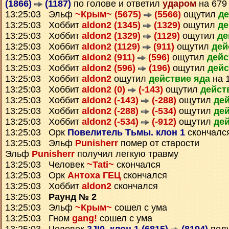
(1866)
(1187)
по голове и ответил
ударом
на 679
13:25:03 Эльф
~Крым~ (5675)
(5566)
ощутил
де
13:25:03 Хоббит
aldon2 (1345)
(1329)
ощутил
де
13:25:03 Хоббит
aldon2 (1329)
(1129)
ощутил
де
13:25:03 Хоббит
aldon2 (1129)
(911)
ощутил
дей
13:25:03 Хоббит
aldon2 (911)
(596)
ощутил
дейс
13:25:03 Хоббит
aldon2 (596)
(196)
ощутил
дейс
13:25:03 Хоббит
aldon2
ощутил
действие яда
на 
13:25:03 Хоббит
aldon2 (0)
(-143)
ощутил
дейст
13:25:03 Хоббит
aldon2 (-143)
(-288)
ощутил
дей
13:25:03 Хоббит
aldon2 (-288)
(-534)
ощутил
дей
13:25:03 Хоббит
aldon2 (-534)
(-912)
ощутил
дей
13:25:03 Орк
Повелитель Тьмы. клон 1
скончалс
13:25:03 Эльф
Punisherr
помер от старости
Эльф
Punisherr
получил легкую травму
13:25:03 Человек
~Tati~
скончался
13:25:03 Орк
Антоха ГЕЦ
скончался
13:25:03 Хоббит
aldon2
скончался
13:25:03
Раунд № 2
13:25:03 Эльф
~Крым~
сошел с ума
13:25:03 Гном
gang!
сошел с ума