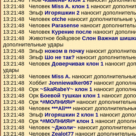
13:21:48 Гном
-Камень- клон 1
наносит дополнит
13:21:48 Человек
Miss A. клон 1
наносит дополни
13:21:48 Эльф
Игоряшкин 2
наносит дополнител
13:21:48 Человек
otche
наносит дополнительные 
13:21:48 Человек
Parasense
наносит дополнитель
13:21:48 Человек
Курение после
наносит дополн
13:21:48 Животное бойцовое
Слон Важная шишк
дополнительные удары
13:21:48 Эльф
ножом в почку
наносит дополните
13:21:48 Эльф
Шо не так?
наносит дополнительн
13:21:48 Человек
Доверчивая клон 1
наносит до
удары
13:21:48 Человек
Miss A.
наносит дополнительны
13:21:48 Хоббит
Jonniewalker067
наносит дополн
13:21:48 Орк
~SkaRabeY~ клон 1
наносит дополн
13:21:48 Орк
Боевой тушкан клон 1
наносит доп
13:21:48 Орк
*#МОЛНИЯ#*
наносит дополнительн
13:21:48 Человек
***Ali***
наносит дополнительны
13:21:48 Эльф
Игоряшкин 2 клон 1
наносит допо
13:21:48 Орк
*#МОЛНИЯ#* клон 1
наносит дополн
13:21:48 Человек
~Джоли~
наносит дополнитель
13:21:48 Человек
Zealot77
наносит дополнительн