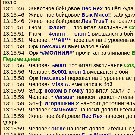
полю
13:15:46 Животное бойцовое
Пес Rex
пошёл куда-
13:15:46 Животное бойцовое
Бык Мясо!!
заблуди
13:15:46 Животное бойцовое
Лев TrusT
направил
13:15:51 Гном
__Флинт__
прочитал заклинание
С
13:15:51 Гном
__Флинт__ клон 1
вмешался в бой
13:15:51 Человек
***Ali***
перешел на 1 уровень а
13:15:53 Орк
!nex.axus!
вмешался в бой
13:15:54 Орк
*#МОЛНИЯ#*
прочитал заклинание
Перемещение
13:15:56 Человек
Se001
прочитал заклинание
Соз
13:15:56 Человек
Se001 клон 1
вмешался в бой
13:15:58 Орк
!nex.axus!
перешел на 1 уровень ас
13:15:59 Человек
Miss A.
вмешался в бой
13:15:59 Эльф
ножом в почку
прочитал заклинан
13:15:59 Человек
~Versus~
наносит дополнитель
13:15:59 Эльф
Игоряшкин 2
наносит дополнител
13:15:59 Человек
Симбочка
наносит дополнитель
13:15:59 Животное бойцовое
Пес Rex
наносит до
удары
13:15:59 Человек
otche
наносит дополнительные 