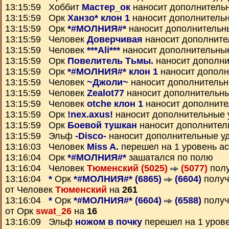
13:15:59 Хоббит
Мастер_ок
наносит дополнитель
13:15:59 Орк
Ханзо* клон 1
наносит дополнитель
13:15:59 Орк
*#МОЛНИЯ#*
наносит дополнительн
13:15:59 Человек
Доверчивая
наносит дополните
13:15:59 Человек
***Ali***
наносит дополнительны
13:15:59 Орк
Повелитель Тьмы.
наносит дополни
13:15:59 Орк
*#МОЛНИЯ#* клон 1
наносит дополн
13:15:59 Человек
~Джоли~
наносит дополнитель
13:15:59 Человек
Zealot77
наносит дополнительн
13:15:59 Человек
otche клон 1
наносит дополните
13:15:59 Орк
!nex.axus!
наносит дополнительные 
13:15:59 Орк
Боевой тушкан
наносит дополнител
13:15:59 Эльф
-Disco-
наносит дополнительные у
13:16:03 Человек
Miss A.
перешел на 1 уровень а
13:16:04 Орк
*#МОЛНИЯ#*
зашатался по полю
13:16:04 Человек
Тюменский (5025)
(5077)
полу
13:16:04
*
Орк
*#МОЛНИЯ#* (6865)
(6604)
полу
от Человек
Тюменский
на
261
13:16:04
*
Орк
*#МОЛНИЯ#* (6604)
(6588)
полу
от Орк
swat_26
на
16
13:16:09 Эльф
ножом в почку
перешел на 1 уров