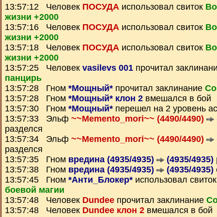
13:57:12 Человек
ПОСУДА
использовал свиток
Во
жизни +2000
13:57:16 Человек
ПОСУДА
использовал свиток
Во
жизни +2000
13:57:18 Человек
ПОСУДА
использовал свиток
Во
жизни +2000
13:57:25 Человек
vasilevs 001
прочитал заклинан
панцирь
13:57:28 Гном
*Мощный*
прочитал заклинание
Со
13:57:28 Гном
*Мощный* клон 2
вмешался в бой
13:57:30 Гном
*Мощный*
перешел на 2 уровень а
13:57:33 Эльф
~~Memento_mori~~ (4490/4490)
разделся
13:57:34 Эльф
~~Memento_mori~~ (4490/4490)
разделся
13:57:35 Гном
вредина (4935/4935)
(4935/4935)
13:57:38 Гном
вредина (4935/4935)
(4935/4935)
13:57:45 Гном
*Анти_Блокер*
использовал свито
боевой магии
13:57:48 Человек
Dundee
прочитал заклинание
Со
13:57:48 Человек
Dundee клон 2
вмешался в бой