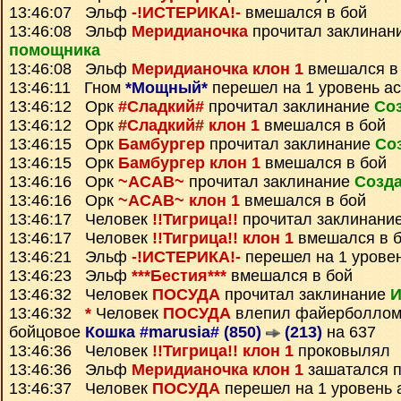
13:46:07 Эльф
-!ИСТЕРИКА!-
вмешался в бой
13:46:08 Эльф
Меридианочка
прочитал заклинан
помощника
13:46:08 Эльф
Меридианочка клон 1
вмешался в
13:46:11 Гном
*Мощный*
перешел на 1 уровень а
13:46:12 Орк
#Сладкий#
прочитал заклинание
Со
13:46:12 Орк
#Сладкий# клон 1
вмешался в бой
13:46:15 Орк
Бамбургер
прочитал заклинание
Со
13:46:15 Орк
Бамбургер клон 1
вмешался в бой
13:46:16 Орк
~ACAB~
прочитал заклинание
Созда
13:46:16 Орк
~ACAB~ клон 1
вмешался в бой
13:46:17 Человек
!!Тигрица!!
прочитал заклинани
13:46:17 Человек
!!Тигрица!! клон 1
вмешался в 
13:46:21 Эльф
-!ИСТЕРИКА!-
перешел на 1 урове
13:46:23 Эльф
***Бестия***
вмешался в бой
13:46:32 Человек
ПОСУДА
прочитал заклинание
И
13:46:32
*
Человек
ПОСУДА
влепил файерболлом
бойцовое
Кошка #marusia# (850)
(213)
на 637
13:46:36 Человек
!!Тигрица!! клон 1
проковылял
13:46:36 Эльф
Меридианочка клон 1
зашатался 
13:46:37 Человек
ПОСУДА
перешел на 1 уровень 