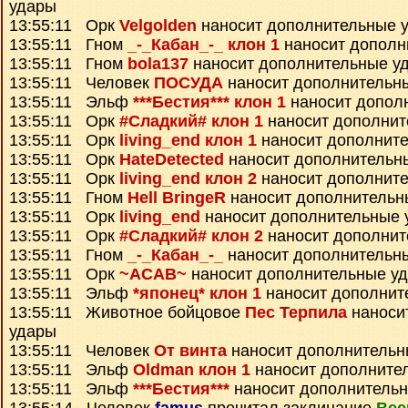
удары
13:55:11 Орк
Velgolden
наносит дополнительные 
13:55:11 Гном
_-_Кабан_-_ клон 1
наносит дополн
13:55:11 Гном
bola137
наносит дополнительные у
13:55:11 Человек
ПОСУДА
наносит дополнительн
13:55:11 Эльф
***Бестия*** клон 1
наносит допол
13:55:11 Орк
#Сладкий# клон 1
наносит дополнит
13:55:11 Орк
living_end клон 1
наносит дополнит
13:55:11 Орк
HateDetected
наносит дополнительн
13:55:11 Орк
living_end клон 2
наносит дополнит
13:55:11 Гном
Hell BringeR
наносит дополнительн
13:55:11 Орк
living_end
наносит дополнительные 
13:55:11 Орк
#Сладкий# клон 2
наносит дополнит
13:55:11 Гном
_-_Кабан_-_
наносит дополнительн
13:55:11 Орк
~ACAB~
наносит дополнительные у
13:55:11 Эльф
*японец* клон 1
наносит дополнит
13:55:11 Животное бойцовое
Пес Терпила
наноси
удары
13:55:11 Человек
От винта
наносит дополнительн
13:55:11 Эльф
Oldman клон 1
наносит дополните
13:55:11 Эльф
***Бестия***
наносит дополнитель