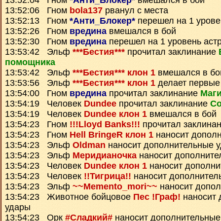
13:52:04 Гном
*Анти_Блокер*
вмешался в бой
13:52:06 Гном
bola137
рванул с места
13:52:13 Гном
*Анти_Блокер*
перешел на 1 урове
13:52:26 Гном
вредина
вмешался в бой
13:52:30 Гном
вредина
перешел на 1 уровень аст
13:53:42 Эльф
***Бестия***
прочитал заклинание
помощника
13:53:42 Эльф
***Бестия*** клон 1
вмешался в бо
13:53:56 Эльф
***Бестия*** клон 1
делает первые
13:54:00 Гном
вредина
прочитал заклинание
Маги
13:54:19 Человек
Dundee
прочитал заклинание
Со
13:54:19 Человек
Dundee клон 1
вмешался в бой
13:54:23 Гном
!!!Lloyd Banks!!!
прочитал заклина
13:54:23 Гном
Hell BringeR клон 1
наносит допол
13:54:23 Эльф
Oldman
наносит дополнительные 
13:54:23 Эльф
Меридианочка
наносит дополните
13:54:23 Человек
Dundee клон 1
наносит дополни
13:54:23 Человек
!!Тигрица!!
наносит дополнител
13:54:23 Эльф
~~Memento_mori~~
наносит допол
13:54:23 Животное бойцовое
Пес !Граф!
наносит 
удары
13:54:23 Орк
#Сладкий#
наносит дополнительные