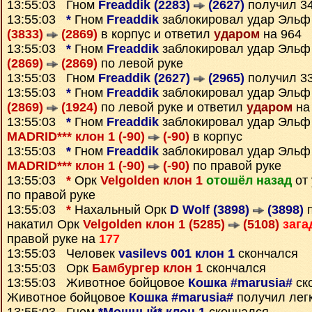
13:55:03 Гном
Freaddik (2283)
(2627)
получил 3
13:55:03
*
Гном
Freaddik
заблокировал удар Эль
(3833)
(2869)
в корпус и ответил
ударом
на 964
13:55:03
*
Гном
Freaddik
заблокировал удар Эль
(2869)
(2869)
по левой руке
13:55:03 Гном
Freaddik (2627)
(2965)
получил 3
13:55:03
*
Гном
Freaddik
заблокировал удар Эль
(2869)
(1924)
по левой руке и ответил
ударом
на
13:55:03
*
Гном
Freaddik
заблокировал удар Эль
MADRID*** клон 1 (-90)
(-90)
в корпус
13:55:03
*
Гном
Freaddik
заблокировал удар Эль
MADRID*** клон 1 (-90)
(-90)
по правой руке
13:55:03
*
Орк
Velgolden клон 1
отошёл назад
от
по правой руке
13:55:03
*
Нахальный Орк
D Wolf (3898)
(3898)
п
накатил Орк
Velgolden клон 1 (5285)
(5108)
заг
правой руке на
177
13:55:03 Человек
vasilevs 001 клон 1
скончался
13:55:03 Орк
Бамбургер клон 1
скончался
13:55:03 Животное бойцовое
Кошка #marusia#
ск
Животное бойцовое
Кошка #marusia#
получил лег