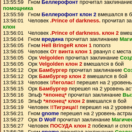
13:55:59 Гном
Беллерофонт
прочитал заклинани
помощника
13:55:59 Гном
Беллерофонт клон 2
вмешался в б
13:56:01 Человек
.Prince of darkness.
прочитал з
клон
13:56:01 Человек
.Prince of darkness. клон 2
вмеш
13:56:04 Гном
вредина
прочитал заклинание
Маги
13:56:05 Гном
Hell BringeR клон 1
пополз
13:56:05 Человек
От винта клон 1
рванул с места
13:56:05 Орк
Velgolden
прочитал заклинание
Созд
13:56:05 Орк
Velgolden клон 2
вмешался в бой
13:56:12 Орк
Бамбургер
прочитал заклинание
Со
13:56:12 Орк
Бамбургер клон 2
вмешался в бой
13:56:13 Человек
!Леголас!
перешел на 2 уровень
13:56:15 Орк
Бамбургер
перешел на 2 уровень ас
13:56:16 Эльф
*японец*
прочитал заклинание
Вы
13:56:16 Эльф
*японец* клон 2
вмешался в бой
13:56:19 Человек
!!Тигрица!!
перешел на 2 уровен
13:56:21 Гном
gnome
перешел на 2 уровень астра
13:56:27 Орк
D Wolf
прочитал заклинание
Магиче
13:56:27 Человек
ПОСУДА клон 2
побежал и спот