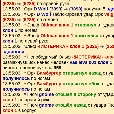
(5285)
(5285)
по правой руке
13:55:03 Орк
D Wolf (3893)
(3898)
получил 5
зд
13:55:03
*
Орк
D Wolf
заблокировал удар Орк
Velg
(5285)
(5285)
по голове
13:55:03
*
Эльф
Oldman клон 1
отпрянул
от удар
клон 1
по ногам
13:55:03
*
Эльф
Oldman клон 1
пригнулся
от уда
клон 1
по левой руке
13:55:03 Эльф
-!ИСТЕРИКА!- клон 1 (2325)
(251
здоровья
13:55:03
*
Непобедимый Эльф
-!ИСТЕРИКА!- клон
размахнувшись нанёс Человек
vasilevs 001 клон 1
пинок по левой руке на
955
13:55:03
*
Орк
Бамбургер
отпрыгнул назад
от у
получилось
по ногам
13:55:03
*
Орк
Бамбургер
отпрыгнул вбок
от уд
получилось
по ногам
13:55:03
*
Гном
gnome
отошёл в сторону
от удар
клон 1
по правой руке
13:55:03
*
Гном
gnome
отошёл назад
от удара Г
клон 1
в корпус