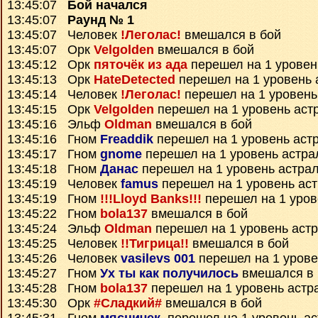
13:45:07
Бой начался
13:45:07
Раунд № 1
13:45:07 Человек
!Леголас!
вмешался в бой
13:45:07 Орк
Velgolden
вмешался в бой
13:45:12 Орк
пяточёк из ада
перешел на 1 уровен
13:45:13 Орк
HateDetected
перешел на 1 уровень 
13:45:14 Человек
!Леголас!
перешел на 1 уровень
13:45:15 Орк
Velgolden
перешел на 1 уровень аст
13:45:16 Эльф
Oldman
вмешался в бой
13:45:16 Гном
Freaddik
перешел на 1 уровень аст
13:45:17 Гном
gnome
перешел на 1 уровень астра
13:45:18 Гном
Данас
перешел на 1 уровень астра
13:45:19 Человек
famus
перешел на 1 уровень ас
13:45:19 Гном
!!!Lloyd Banks!!!
перешел на 1 уров
13:45:22 Гном
bola137
вмешался в бой
13:45:24 Эльф
Oldman
перешел на 1 уровень аст
13:45:25 Человек
!!Тигрица!!
вмешался в бой
13:45:26 Человек
vasilevs 001
перешел на 1 урове
13:45:27 Гном
Ух ты как получилось
вмешался в 
13:45:28 Гном
bola137
перешел на 1 уровень астр
13:45:30 Орк
#Сладкий#
вмешался в бой