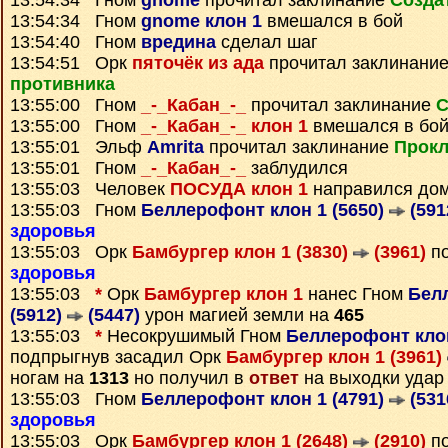
13:54:34 Гном
gnome
прочитал заклинание
Созда
13:54:34 Гном
gnome клон 1
вмешался в бой
13:54:40 Гном
вредина
сделал шаг
13:54:51 Орк
пяточёк из ада
прочитал заклинани
противника
13:55:00 Гном
_-_Кабан_-_
прочитал заклинание
С
13:55:00 Гном
_-_Кабан_-_ клон 1
вмешался в бо
13:55:01 Эльф
Amrita
прочитал заклинание
Прокл
13:55:01 Гном
_-_Кабан_-_
заблудился
13:55:03 Человек
ПОСУДА клон 1
направился до
13:55:03 Гном
Беллерофонт клон 1 (5650)
(591
здоровья
13:55:03 Орк
Бамбургер клон 1 (3830)
(3961)
по
здоровья
13:55:03
*
Орк
Бамбургер клон 1
нанес Гном
Бел
(5912)
(5447)
урон магией земли на
465
13:55:03
*
Несокрушимый Гном
Беллерофонт клон
подпрыгнув засадил Орк
Бамбургер клон 1 (3961)
ногам на
1313
но получил в
ответ
на выходки удар
13:55:03 Гном
Беллерофонт клон 1 (4791)
(531
здоровья
13:55:03 Орк
Бамбургер клон 1 (2648)
(2910)
по