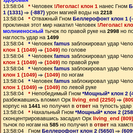
здоровья
13:58:04
*
Человек
!Леголас! клон 1
нанес Гном
Б
1 (1331)
(-887)
урон магией воды на
2218
13:58:04
*
Отважный Гном
Беллерофонт клон 1 (
проклиная этот мир накатил Человек
!Леголас! кло
молниеносный
тычок по правой руке на
2998
но п
наглость удар на
1499
13:58:04
*
Человек
famus
заблокировал удар Чел
клон 1 (1049)
(1049)
по голове
13:58:04
*
Человек
famus
заблокировал удар Чел
клон 1 (1049)
(1049)
по правой руке
13:58:04
*
Человек
famus
заблокировал удар Чел
клон 1 (1049)
(1049)
по ногам
13:58:04
*
Человек
famus
заблокировал удар Чел
клон 1 (1049)
(1049)
по левой руке
13:58:04
*
Непобедимый Гном
*Мощный* клон 2 (
разбежавшись вломил Орк
living_end (2250)
(809
корпус на
1441
но получил в
ответ
на тупость удар
13:58:04
*
Нахальный Гном
*Мощный* клон 2 (25
сконцентрировавшись засадил Орк
living_end (809
тычок по ногам на
585
но получил в
ответ
на хамст
13:58:04 Гном
Беллерофонт клон 2 (5650)
(609