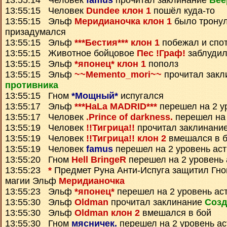
13:55:14 Человек
famus
прочитал заклинание
Вее
13:55:15 Человек
Dundee клон 1
пошёл куда-то
13:55:15 Эльф
Меридианочка клон 1
было тронул
призадумался
13:55:15 Эльф
***Бестия*** клон 1
побежал и спо
13:55:15 Животное бойцовое
Пес !Граф!
заблудил
13:55:15 Эльф
*японец* клон 1
пополз
13:55:15 Эльф
~~Memento_mori~~
прочитал зак
противника
13:55:15 Гном
*Мощный*
испугался
13:55:17 Эльф
***HaLa MADRID***
перешел на 2 у
13:55:17 Человек
.Prince of darkness.
перешел на 
13:55:19 Человек
!!Тигрица!!
прочитал заклинани
13:55:19 Человек
!!Тигрица!! клон 2
вмешался в 
13:55:19 Человек
famus
перешел на 2 уровень ас
13:55:20 Гном
Hell BringeR
перешел на 2 уровень 
13:55:23
*
Предмет
Руна Анти-Испуга
защитил Гн
магии Эльф
Меридианочка
13:55:23 Эльф
*японец*
перешел на 2 уровень ас
13:55:30 Эльф
Oldman
прочитал заклинание
Созд
13:55:30 Эльф
Oldman клон 2
вмешался в бой
13:55:30 Гном
мясничек.
перешел на 2 уровень а