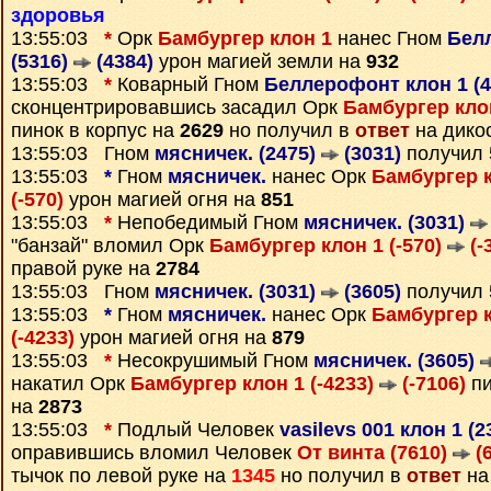
здоровья
13:55:03
*
Орк
Бамбургер клон 1
нанес Гном
Бел
(5316)
(4384)
урон магией земли на
932
13:55:03
*
Коварный Гном
Беллерофонт клон 1 (
сконцентрировавшись засадил Орк
Бамбургер клон
пинок в корпус на
2629
но получил в
ответ
на дико
13:55:03 Гном
мясничек. (2475)
(3031)
получил
13:55:03
*
Гном
мясничек.
нанес Орк
Бамбургер к
(-570)
урон магией огня на
851
13:55:03
*
Непобедимый Гном
мясничек. (3031)
"банзай" вломил Орк
Бамбургер клон 1 (-570)
(-
правой руке на
2784
13:55:03 Гном
мясничек. (3031)
(3605)
получил
13:55:03
*
Гном
мясничек.
нанес Орк
Бамбургер к
(-4233)
урон магией огня на
879
13:55:03
*
Несокрушимый Гном
мясничек. (3605)
накатил Орк
Бамбургер клон 1 (-4233)
(-7106)
пи
на
2873
13:55:03
*
Подлый Человек
vasilevs 001 клон 1 (
оправившись вломил Человек
От винта (7610)
(6
тычок по левой руке на
1345
но получил в
ответ
на