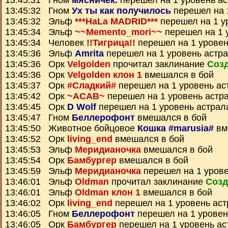
13:45:31 Гном
мясничек.
перешел на 1 уровень а
13:45:32 Гном
Ух ты как получилось
перешел на 
13:45:32 Эльф
***HaLa MADRID***
перешел на 1 у
13:45:34 Эльф
~~Memento_mori~~
перешел на 1 
13:45:34 Человек
!!Тигрица!!
перешел на 1 уровен
13:45:36 Эльф
Amrita
перешел на 1 уровень астр
13:45:36 Орк
Velgolden
прочитал заклинание
Созд
13:45:36 Орк
Velgolden клон 1
вмешался в бой
13:45:37 Орк
#Сладкий#
перешел на 1 уровень ас
13:45:42 Орк
~ACAB~
перешел на 1 уровень астр
13:45:45 Орк
D Wolf
перешел на 1 уровень астрал
13:45:47 Гном
Беллерофонт
вмешался в бой
13:45:50 Животное бойцовое
Кошка #marusia#
вм
13:45:52 Орк
living_end
вмешался в бой
13:45:53 Эльф
Меридианочка
вмешался в бой
13:45:54 Орк
Бамбургер
вмешался в бой
13:45:59 Эльф
Меридианочка
перешел на 1 урове
13:46:01 Эльф
Oldman
прочитал заклинание
Созд
13:46:01 Эльф
Oldman клон 1
вмешался в бой
13:46:02 Орк
living_end
перешел на 1 уровень ас
13:46:05 Гном
Беллерофонт
перешел на 1 уровен
13:46:05 Орк
Бамбургер
перешел на 1 уровень ас