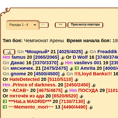
<<
>>
Просмотр повтора
Тип боя:
Чемпионат Арены
Время начала боя:
18
Gn
*Мощный*
21
[4025/4025]
Gn
Freaddi
Hm
famus
20
[2065/2065]
Or
D Wolf
16
[3740/374
Gn
Данас
16
[3370/3370]
Hm
vasilevs 001
19
[23
Gn
мясничек.
21
[2475/2475]
El
Amrita
20
[4000/
Gn
gnome
20
[4500/4500]
Gn
!!!Lloyd Banks!!!
1
Or
HateDetected
20
[5110/5110]
Hm
.Prince of darkness.
20
[2450/2450]
Or
~ACAB~
20
[4675/4675]
Hm
ПОСУДА
29
[1101
Or
пяточёк из ада
20
[6520/6520]
El
***HaLa MADRID***
20
[7130/7130]
El
~~Memento_mori~~
13
[4490/4490]