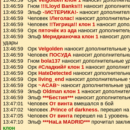
13:46:59 Орк
Velgolden клон 1
наносит дополните
13:46:59 Гном
!!!Lloyd Banks!!!
наносит дополнит
13:46:59 Эльф
-!ИСТЕРИКА!-
наносит дополнител
13:46:59 Человек
!Леголас!
наносит дополнитель
13:46:59 Человек
!!Тигрица!! клон 1
наносит допо
13:46:59 Орк
пяточёк из ада
наносит дополнител
13:46:59 Эльф
Меридианочка клон 1
наносит до
удары
13:46:59 Орк
Velgolden
наносит дополнительные 
13:46:59 Человек
ПОСУДА
наносит дополнительн
13:46:59 Гном
bola137
наносит дополнительные у
13:46:59 Орк
#Сладкий# клон 1
наносит дополнит
13:46:59 Орк
HateDetected
наносит дополнительн
13:46:59 Орк
living_end
наносит дополнительные 
13:46:59 Орк
~ACAB~
наносит дополнительные у
13:46:59 Эльф
Oldman клон 1
наносит дополните
13:46:59 Эльф
***Бестия***
наносит дополнитель
13:47:01 Человек
От винта
вмешался в бой
13:47:02 Человек
.Prince of darkness.
перешел на 
13:47:05 Человек
От винта
перешел на 1 уровень
13:47:10 Эльф
***HaLa MADRID***
прочитал закл
клон