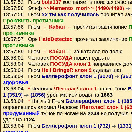
13:57:52 Гном
bola137
костыляет в поисках счасть
13:57:56 Эльф
~~Memento_mori~~ (4490/4490)
13:57:56 Гном
Ух ты как получилось
прочитал за
Проклясть противника
13:57:56 Гном
_-_Кабан_-_
прочитал заклинание
П
противника
13:57:57 Орк
HateDetected
прочитал заклинание
П
противника
13:57:59 Гном
_-_Кабан_-_
зашатался по полю
13:58:01 Человек
ПОСУДА
пошёл куда-то
13:58:04 Человек
ПОСУДА клон 1
направился до
13:58:04 Гном
Hell BringeR клон 2
сделал шаг
13:58:04 Гном
Беллерофонт клон 1 (3070)
(351
здоровья
13:58:04
*
Человек
!Леголас! клон 1
нанес Гном
Б
1 (3519)
(1856)
урон магией воды на
1663
13:58:04
*
Наглый Гном
Беллерофонт клон 1 (18
оправившись вломил Человек
!Леголас! клон 1 (6
продуманный
тычок по ногам на
2248
но получил 
удар на
1124
13:58:04 Гном
Беллерофонт клон 1 (732)
(1331