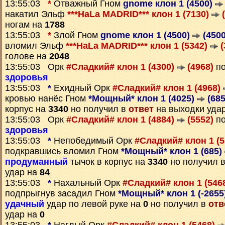
13:55:03
*
Отважный Гном
gnome клон 1 (4500)
накатил Эльф
***HaLa MADRID*** клон 1 (7130)
(
ногам на
1788
13:55:03
*
Злой Гном
gnome клон 1 (4500)
(4500
вломил Эльф
***HaLa MADRID*** клон 1 (5342)
(
голове на
2048
13:55:03 Орк
#Сладкий# клон 1 (4300)
(4968)
по
здоровья
13:55:03
*
Ехидный Орк
#Сладкий# клон 1 (4968)
кровью нанёс Гном
*Мощный* клон 1 (4025)
(685
корпус на
3340
но получил в
ответ
на выходки уда
13:55:03 Орк
#Сладкий# клон 1 (4884)
(5552)
по
здоровья
13:55:03
*
Непобедимый Орк
#Сладкий# клон 1 (
подкравшись вломил Гном
*Мощный* клон 1 (685)
продуманный
тычок в корпус на
3340
но получил 
удар на
84
13:55:03
*
Нахальный Орк
#Сладкий# клон 1 (546
подпрыгнув засадил Гном
*Мощный* клон 1 (-2655
удачный
удар по левой руке на
0
но получил в
отв
удар на
0