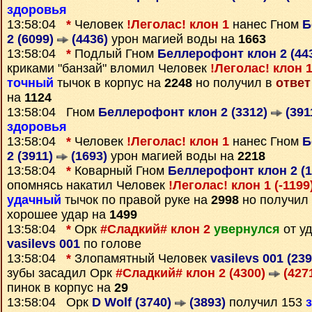
здоровья
13:58:04
*
Человек
!Леголас! клон 1
нанес Гном
Б
2 (6099)
(4436)
урон магией воды на
1663
13:58:04
*
Подлый Гном
Беллерофонт клон 2 (44
криками "банзай" вломил Человек
!Леголас! клон 1
точный
тычок в корпус на
2248
но получил в
ответ
на
1124
13:58:04 Гном
Беллерофонт клон 2 (3312)
(391
здоровья
13:58:04
*
Человек
!Леголас! клон 1
нанес Гном
Б
2 (3911)
(1693)
урон магией воды на
2218
13:58:04
*
Коварный Гном
Беллерофонт клон 2 (
опомнясь накатил Человек
!Леголас! клон 1 (-1199
удачный
тычок по правой руке на
2998
но получил
хорошее удар на
1499
13:58:04
*
Орк
#Сладкий# клон 2
увернулся
от у
vasilevs 001
по голове
13:58:04
*
Злопамятный Человек
vasilevs 001 (23
зубы засадил Орк
#Сладкий# клон 2 (4300)
(427
пинок в корпус на
29
13:58:04 Орк
D Wolf (3740)
(3893)
получил 153