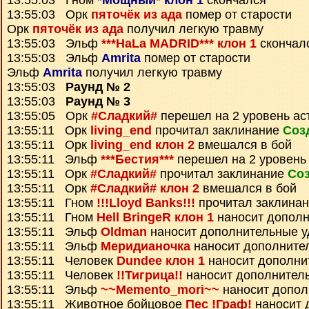
13:55:03 Гном
*Мощный* клон 1
скончался
13:55:03 Орк
пяточёк из ада
помер от старости
Орк
пяточёк из ада
получил легкую травму
13:55:03 Эльф
***HaLa MADRID*** клон 1
скончал
13:55:03 Эльф
Amrita
помер от старости
Эльф
Amrita
получил легкую травму
13:55:03
Раунд № 2
13:55:03
Раунд № 3
13:55:05 Орк
#Сладкий#
перешел на 2 уровень ас
13:55:11 Орк
living_end
прочитал заклинание
Соз
13:55:11 Орк
living_end клон 2
вмешался в бой
13:55:11 Эльф
***Бестия***
перешел на 2 уровень
13:55:11 Орк
#Сладкий#
прочитал заклинание
Соз
13:55:11 Орк
#Сладкий# клон 2
вмешался в бой
13:55:11 Гном
!!!Lloyd Banks!!!
прочитал заклина
13:55:11 Гном
Hell BringeR клон 1
наносит дополн
13:55:11 Эльф
Oldman
наносит дополнительные 
13:55:11 Эльф
Меридианочка
наносит дополните
13:55:11 Человек
Dundee клон 1
наносит дополни
13:55:11 Человек
!!Тигрица!!
наносит дополнител
13:55:11 Эльф
~~Memento_mori~~
наносит допол
13:55:11 Животное бойцовое
Пес !Граф!
наносит 