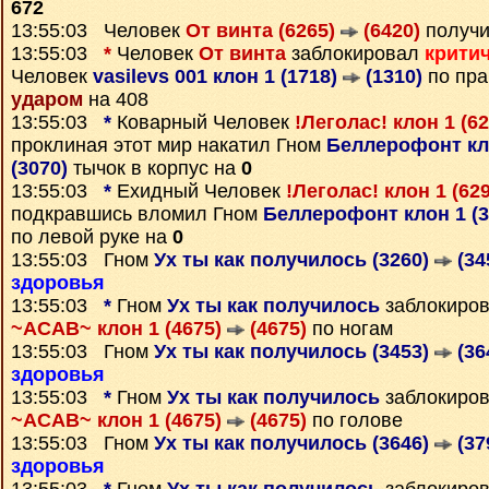
672
13:55:03 Человек
От винта (6265)
(6420)
получи
13:55:03
*
Человек
От винта
заблокировал
крити
Человек
vasilevs 001 клон 1 (1718)
(1310)
по пра
ударом
на 408
13:55:03
*
Коварный Человек
!Леголас! клон 1 (6
проклиная этот мир накатил Гном
Беллерофонт кло
(3070)
тычок в корпус на
0
13:55:03
*
Ехидный Человек
!Леголас! клон 1 (62
подкравшись вломил Гном
Беллерофонт клон 1 (
по левой руке на
0
13:55:03 Гном
Ух ты как получилось (3260)
(34
здоровья
13:55:03
*
Гном
Ух ты как получилось
заблокиров
~ACAB~ клон 1 (4675)
(4675)
по ногам
13:55:03 Гном
Ух ты как получилось (3453)
(36
здоровья
13:55:03
*
Гном
Ух ты как получилось
заблокиров
~ACAB~ клон 1 (4675)
(4675)
по голове
13:55:03 Гном
Ух ты как получилось (3646)
(37
здоровья