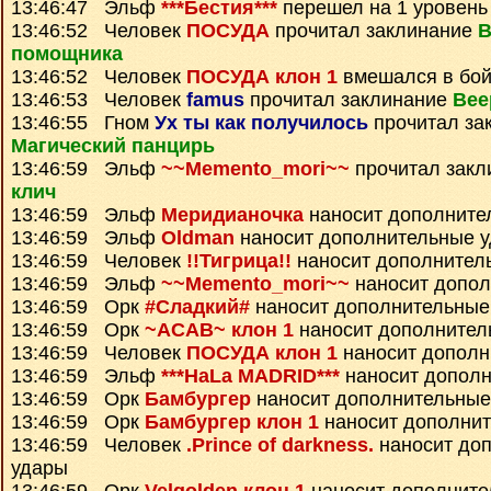
13:46:47 Эльф
***Бестия***
перешел на 1 уровень
13:46:52 Человек
ПОСУДА
прочитал заклинание
В
помощника
13:46:52 Человек
ПОСУДА клон 1
вмешался в бо
13:46:53 Человек
famus
прочитал заклинание
Вее
13:46:55 Гном
Ух ты как получилось
прочитал за
Магический панцирь
13:46:59 Эльф
~~Memento_mori~~
прочитал зак
клич
13:46:59 Эльф
Меридианочка
наносит дополните
13:46:59 Эльф
Oldman
наносит дополнительные 
13:46:59 Человек
!!Тигрица!!
наносит дополнител
13:46:59 Эльф
~~Memento_mori~~
наносит допол
13:46:59 Орк
#Сладкий#
наносит дополнительные
13:46:59 Орк
~ACAB~ клон 1
наносит дополнител
13:46:59 Человек
ПОСУДА клон 1
наносит дополн
13:46:59 Эльф
***HaLa MADRID***
наносит дополн
13:46:59 Орк
Бамбургер
наносит дополнительные
13:46:59 Орк
Бамбургер клон 1
наносит дополни
13:46:59 Человек
.Prince of darkness.
наносит до
удары