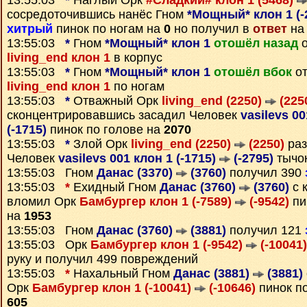
13:55:03
*
Наглый Орк
#Сладкий# клон 1 (5468)
сосредоточившись нанёс Гном
*Мощный* клон 1 (-
хитрый
пинок по ногам на
0
но получил в
ответ
на 
13:55:03
*
Гном
*Мощный* клон 1
отошёл назад
о
living_end клон 1
в корпус
13:55:03
*
Гном
*Мощный* клон 1
отошёл вбок
от
living_end клон 1
по ногам
13:55:03
*
Отважный Орк
living_end (2250)
(225
сконцентрировавшись засадил Человек
vasilevs 00
(-1715)
пинок по голове на
2070
13:55:03
*
Злой Орк
living_end (2250)
(2250)
раз
Человек
vasilevs 001 клон 1 (-1715)
(-2795)
тычок
13:55:03 Гном
Данас (3370)
(3760)
получил 390
13:55:03
*
Ехидный Гном
Данас (3760)
(3760)
с 
вломил Орк
Бамбургер клон 1 (-7589)
(-9542)
пи
на
1953
13:55:03 Гном
Данас (3760)
(3881)
получил 121
13:55:03 Орк
Бамбургер клон 1 (-9542)
(-10041)
руку и получил 499 повреждений
13:55:03
*
Нахальный Гном
Данас (3881)
(3881)
Орк
Бамбургер клон 1 (-10041)
(-10646)
пинок по
605