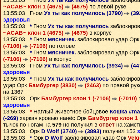
13:55:03
*
Гном
Ух ты как получилось
заблокиров
~ACAB~ клон 1 (4675)
(4675)
по левой руке
13:55:03 Гном
Ух ты как получилось (3790)
(39
здоровья
13:55:03
*
Гном
Ух ты как получилось
заблокиров
~ACAB~ клон 1 (4675)
(4675)
в корпус
13:55:03
*
Гном
мясничек.
заблокировал удар Ор
(-7106)
(-7106)
по голове
13:55:03
*
Гном
мясничек.
заблокировал удар Ор
(-7106)
(-7106)
в корпус
13:55:03 Гном
Ух ты как получилось (3934)
(44
здоровья
13:55:03
*
Гном
Ух ты как получилось
заблокиро
удар Орк
Бамбургер (3830)
(2463)
по правой рук
на 1367
13:55:03 Орк
Бамбургер клон 1 (-7106)
(-7010)
п
здоровья
13:55:03
*
Наглый Животное бойцовое
Кошка #mar
(-269)
харкая кровью нанёс Орк
Бамбургер клон 1 
тычок по ногам на
579
но получил в
ответ
на хамст
13:55:03 Орк
D Wolf (3740)
(3893)
получил 153
13:55:03
*
Орк
D Wolf
заблокировал удар Орк
Velg