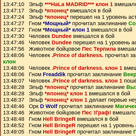
13:47:10 Эльф
***HaLa MADRID*** клон 1
вмешалс
13:47:17 Эльф
*японец*
вмешался в бой
13:47:24 Эльф
*японец*
перешел на 1 уровень ас
13:47:27 Гном
*Мощный*
прочитал заклинание
Со
13:47:27 Гном
*Мощный* клон 1
вмешался в бой
13:47:30 Человек
Dundee
вмешался в бой
13:47:46 Человек
Dundee
перешел на 1 уровень а
13:47:56 Животное бойцовое
Пес Терпила
вмешал
13:48:06 Человек
.Prince of darkness.
прочитал з
клон
13:48:06 Человек
.Prince of darkness. клон 1
вмеш
13:48:06 Гном
Freaddik
прочитал заклинание
Веер
13:48:07 Человек
.Prince of darkness. клон 1
пошё
13:48:28 Эльф
*японец*
прочитал заклинание
Вы
13:48:28 Эльф
*японец* клон 1
вмешался в бой
13:48:37 Эльф
*японец* клон 1
делает первые не
13:48:46 Орк
D Wolf
прочитал заклинание
Магиче
13:48:46 Животное бойцовое
Пес !Граф!
вмешался
13:48:48 Гном
Hell BringeR
вмешался в бой
13:48:52 Гном
Hell BringeR
перешел на 1 уровень 
13:49:05 Гном
Hell BringeR
прочитал заклинание