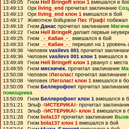
13:49:05 Гном
Hell BringeR клон 1
вмешался в бо
13:49:13 Орк
living_end
прочитал заклинание
Соз
13:49:13 Орк
living_end клон 1
вмешался в бой
13:49:17 Животное бойцовое
Пес !Граф!
побежал 
13:49:18 Гном
Данас
прочитал заклинание
Магиче
13:49:22 Гном
Hell BringeR
делает первые неувер
13:49:25 Гном
_-_Кабан_-_
вмешался в бой
13:49:33 Гном
_-_Кабан_-_
перешел на 1 уровень 
13:49:36 Человек
vasilevs 001
прочитал заклинан
13:49:36 Человек
vasilevs 001 клон 1
вмешался в 
13:49:49 Гном
Hell BringeR клон 1
рванул с места
13:49:55 Гном
мясничек.
прочитал заклинание
Ма
13:50:08 Человек
!Леголас!
прочитал заклинание
13:50:08 Человек
!Леголас! клон 1
вмешался в бо
13:50:09 Гном
Беллерофонт
прочитал заклинани
помощника
13:50:09 Гном
Беллерофонт клон 1
вмешался в б
13:51:21 Эльф
-!ИСТЕРИКА!-
прочитал заклинан
13:51:21 Эльф
-!ИСТЕРИКА!- клон 1
вмешался в 
13:51:28 Гном
bola137
прочитал заклинание
Вызв
13:51:28 Гном
bola137 клон 1
вмешался в бой