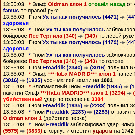
13:55:03
*
Эльф
Oldman клон 1
отошёл назад
от 
famus
по правой руке
13:55:03 Гном
Ух ты как получилось (4471)
(44
здоровья
13:55:03
*
Гном
Ух ты как получилось
заблокиров
бойцовое
Пес Терпила (340)
(340)
по левой руке
13:55:03 Гном
Ух ты как получилось (4472)
(44
здоровья
13:55:03
*
Гном
Ух ты как получилось
заблокиров
бойцовое
Пес Терпила (340)
(340)
по голове
13:55:03 Гном
Freaddik (2340)
(3016)
получил 6
13:55:03
*
Эльф
***HaLa MADRID*** клон 1
нанес 
(3016)
(1935)
урон магией земли на
1081
13:55:03
*
Злопамятный Гном
Freaddik (1935)
(1
накатил Эльф
***HaLa MADRID*** клон 1 (3294)
(
убийственный
удар по голове на
3384
13:55:03 Гном
Freaddik (1935)
(2283)
получил 3
13:55:03
*
Гном
Freaddik (2283)
(2283)
отразил 
Oldman клон 1
(действие перка)
13:55:03
*
Гном
Freaddik
заблокировал удар Эль
(5575)
(3833)
в корпус и ответил
ударом
на 1742