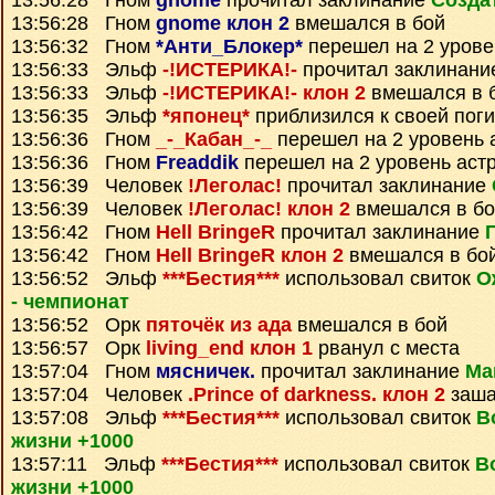
13:56:28 Гном
gnome
прочитал заклинание
Созда
13:56:28 Гном
gnome клон 2
вмешался в бой
13:56:32 Гном
*Анти_Блокер*
перешел на 2 урове
13:56:33 Эльф
-!ИСТЕРИКА!-
прочитал заклинан
13:56:33 Эльф
-!ИСТЕРИКА!- клон 2
вмешался в 
13:56:35 Эльф
*японец*
приблизился к своей пог
13:56:36 Гном
_-_Кабан_-_
перешел на 2 уровень 
13:56:36 Гном
Freaddik
перешел на 2 уровень аст
13:56:39 Человек
!Леголас!
прочитал заклинание
13:56:39 Человек
!Леголас! клон 2
вмешался в бо
13:56:42 Гном
Hell BringeR
прочитал заклинание
13:56:42 Гном
Hell BringeR клон 2
вмешался в бо
13:56:52 Эльф
***Бестия***
использовал свиток
О
- чемпионат
13:56:52 Орк
пяточёк из ада
вмешался в бой
13:56:57 Орк
living_end клон 1
рванул с места
13:57:04 Гном
мясничек.
прочитал заклинание
Ма
13:57:04 Человек
.Prince of darkness. клон 2
заша
13:57:08 Эльф
***Бестия***
использовал свиток
В
жизни +1000
13:57:11 Эльф
***Бестия***
использовал свиток
В
жизни +1000