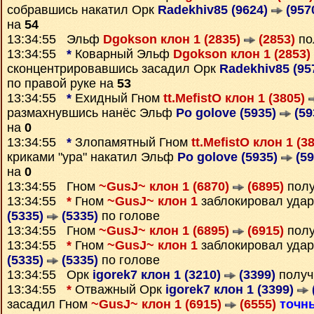
собравшись накатил Орк
Radekhiv85 (9624)
(957
на
54
13:34:55 Эльф
Dgokson клон 1 (2835)
(2853)
по
13:34:55
*
Коварный Эльф
Dgokson клон 1 (2853)
сконцентрировавшись засадил Орк
Radekhiv85 (95
по правой руке на
53
13:34:55
*
Ехидный Гном
tt.MefistO клон 1 (3805)
размахнувшись нанёс Эльф
Po golove (5935)
(59
на
0
13:34:55
*
Злопамятный Гном
tt.MefistO клон 1 (3
криками "ура" накатил Эльф
Po golove (5935)
(59
на
0
13:34:55 Гном
~GusJ~ клон 1 (6870)
(6895)
полу
13:34:55
*
Гном
~GusJ~ клон 1
заблокировал уда
(5335)
(5335)
по голове
13:34:55 Гном
~GusJ~ клон 1 (6895)
(6915)
полу
13:34:55
*
Гном
~GusJ~ клон 1
заблокировал уда
(5335)
(5335)
по голове
13:34:55 Орк
igorek7 клон 1 (3210)
(3399)
получ
13:34:55
*
Отважный Орк
igorek7 клон 1 (3399)
засадил Гном
~GusJ~ клон 1 (6915)
(6555)
точн