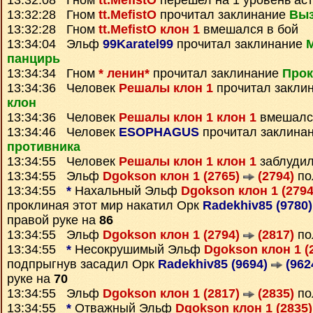
13:32:08 Гном
tt.MefistO
перешел на 1 уровень ас
13:32:28 Гном
tt.MefistO
прочитал заклинание
Выз
13:32:28 Гном
tt.MefistO клон 1
вмешался в бой
13:34:04 Эльф
99Karatel99
прочитал заклинание
панцирь
13:34:34 Гном
* ленин*
прочитал заклинание
Прок
13:34:36 Человек
Решалы клон 1
прочитал закли
клон
13:34:36 Человек
Решалы клон 1 клон 1
вмешался
13:34:46 Человек
ESOPHAGUS
прочитал заклина
противника
13:34:55 Человек
Решалы клон 1 клон 1
заблуди
13:34:55 Эльф
Dgokson клон 1 (2765)
(2794)
по
13:34:55
*
Нахальный Эльф
Dgokson клон 1 (279
проклиная этот мир накатил Орк
Radekhiv85 (9780
правой руке на
86
13:34:55 Эльф
Dgokson клон 1 (2794)
(2817)
по
13:34:55
*
Несокрушимый Эльф
Dgokson клон 1 (
подпрыгнув засадил Орк
Radekhiv85 (9694)
(962
руке на
70
13:34:55 Эльф
Dgokson клон 1 (2817)
(2835)
по
13:34:55
*
Отважный Эльф
Dgokson клон 1 (2835