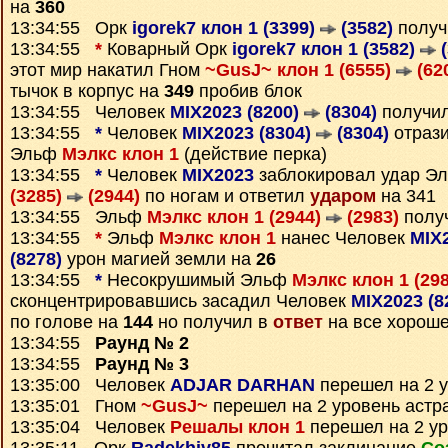
на
360
13:34:55 Орк
igorek7 клон 1 (3399)
(3582)
получ
13:34:55
*
Коварный Орк
igorek7 клон 1 (3582)
(
этот мир накатил Гном
~GusJ~ клон 1 (6555)
(62
тычок в корпус на
349
пробив блок
13:34:55 Человек
MIX2023 (8200)
(8304)
получи
13:34:55
*
Человек
MIX2023 (8304)
(8304)
отрази
Эльф
Мэлкс клон 1
(действие перка)
13:34:55
*
Человек
MIX2023
заблокировал удар Э
(3285)
(2944)
по ногам и ответил
ударом
на 341
13:34:55 Эльф
Мэлкс клон 1 (2944)
(2983)
полу
13:34:55
*
Эльф
Мэлкс клон 1
нанес Человек
MIX
(8278)
урон магией земли на
26
13:34:55
*
Несокрушимый Эльф
Мэлкс клон 1 (29
сконцентрировавшись засадил Человек
MIX2023 (8
по голове на
144
но получил в
ответ
на все хороше
13:34:55
Раунд № 2
13:34:55
Раунд № 3
13:35:00 Человек
ADJAR DARHAN
перешел на 2 у
13:35:01 Гном
~GusJ~
перешел на 2 уровень астр
13:35:04 Человек
Решалы клон 1
перешел на 2 ур