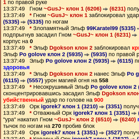
1
по правой руке
13:37:49 Гном
~GusJ~ клон 1 (6206)
(6231)
полу
13:37:49
*
Гном
~GusJ~ клон 1
заблокировал уда
(5335)
(5335)
по ногам
13:37:49
*
Злопамятный Эльф
99Karatel99 (5335)
подпрыгнув засадил Гном
~GusJ~ клон 1 (6231)
корпус на
0
13:37:49
*
Эльф
Dgokson клон 2
заблокировал
кр
Эльф
Po golove клон 2 (5935)
(5935)
по правой 
13:37:49 Эльф
Po golove клон 2 (5935)
(6115)
п
здоровья
13:37:49
*
Эльф
Dgokson клон 2
нанес Эльф
Po g
(6115)
(5557)
урон магией огня на
558
13:37:49
*
Несокрушимый Эльф
Po golove клон 2 
сконцентрировавшись засадил Эльф
Dgokson клон
убийственный
удар по голове на
900
13:37:49 Орк
igorek7 клон 1 (3210)
(3351)
получ
13:37:49
*
Отважный Орк
igorek7 клон 1 (3351)
"ура" накатил Гном
~GusJ~ клон 2 (6510)
(6240)
тычок по ногам на
270
пробив блок
13:37:49 Орк
igorek7 клон 1 (3351)
(3527)
получ