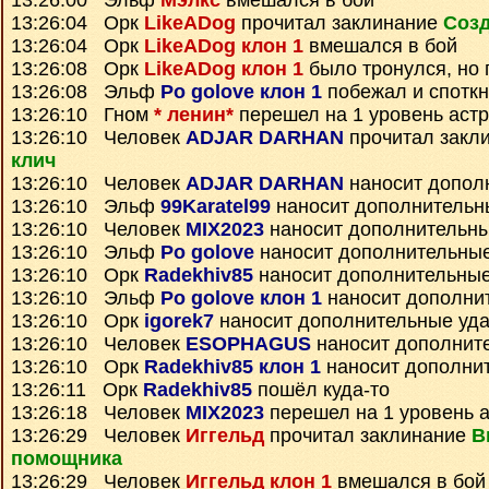
13:26:00 Эльф
Мэлкс
вмешался в бой
13:26:04 Орк
LikeADog
прочитал заклинание
Созд
13:26:04 Орк
LikeADog клон 1
вмешался в бой
13:26:08 Орк
LikeADog клон 1
было тронулся, но
13:26:08 Эльф
Po golove клон 1
побежал и спотк
13:26:10 Гном
* ленин*
перешел на 1 уровень аст
13:26:10 Человек
ADJAR DARHAN
прочитал закл
клич
13:26:10 Человек
ADJAR DARHAN
наносит допол
13:26:10 Эльф
99Karatel99
наносит дополнительн
13:26:10 Человек
MIX2023
наносит дополнительн
13:26:10 Эльф
Po golove
наносит дополнительны
13:26:10 Орк
Radekhiv85
наносит дополнительны
13:26:10 Эльф
Po golove клон 1
наносит дополни
13:26:10 Орк
igorek7
наносит дополнительные уд
13:26:10 Человек
ESOPHAGUS
наносит дополнит
13:26:10 Орк
Radekhiv85 клон 1
наносит дополни
13:26:11 Орк
Radekhiv85
пошёл куда-то
13:26:18 Человек
MIX2023
перешел на 1 уровень 
13:26:29 Человек
Иггельд
прочитал заклинание
В
помощника
13:26:29 Человек
Иггельд клон 1
вмешался в бой