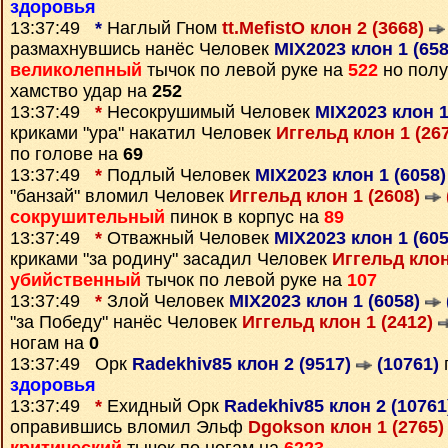
здоровья
13:37:49
*
Наглый Гном
tt.MefistO клон 2 (3668)
размахнувшись нанёс Человек
MIX2023 клон 1 (65
великолепный
тычок по левой руке на
522
но полу
хамство удар на
252
13:37:49
*
Несокрушимый Человек
MIX2023 клон 1
криками "ура" накатил Человек
Иггельд клон 1 (26
по голове на
69
13:37:49
*
Подлый Человек
MIX2023 клон 1 (6058
"банзай" вломил Человек
Иггельд клон 1 (2608)
сокрушительный
пинок в корпус на
89
13:37:49
*
Отважный Человек
MIX2023 клон 1 (60
криками "за родину" засадил Человек
Иггельд клон
убийственный
тычок по левой руке на
107
13:37:49
*
Злой Человек
MIX2023 клон 1 (6058)
"за Победу" нанёс Человек
Иггельд клон 1 (2412)
ногам на
0
13:37:49 Орк
Radekhiv85 клон 2 (9517)
(10761)
здоровья
13:37:49
*
Ехидный Орк
Radekhiv85 клон 2 (1076
оправившись вломил Эльф
Dgokson клон 1 (2765