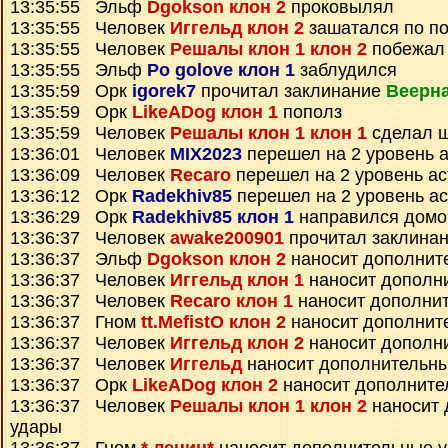
13:35:55 Эльф
Dgokson клон 2
проковылял
13:35:55 Человек
Иггельд клон 2
зашатался по п
13:35:55 Человек
Решалы клон 1 клон 2
побежал 
13:35:55 Эльф
Po golove клон 1
заблудился
13:35:59 Орк
igorek7
прочитал заклинание
Веерн
13:35:59 Орк
LikeADog клон 1
пополз
13:35:59 Человек
Решалы клон 1 клон 1
сделал 
13:36:01 Человек
MIX2023
перешел на 2 уровень 
13:36:09 Человек
Recaro
перешел на 2 уровень а
13:36:12 Орк
Radekhiv85
перешел на 2 уровень а
13:36:29 Орк
Radekhiv85 клон 1
направился домо
13:36:37 Человек
awake200901
прочитал заклина
13:36:37 Эльф
Dgokson клон 2
наносит дополнит
13:36:37 Человек
Иггельд клон 1
наносит дополн
13:36:37 Человек
Recaro клон 1
наносит дополни
13:36:37 Гном
tt.MefistO клон 2
наносит дополнит
13:36:37 Человек
Иггельд клон 2
наносит дополн
13:36:37 Человек
Иггельд
наносит дополнительн
13:36:37 Орк
LikeADog клон 2
наносит дополните
13:36:37 Человек
Решалы клон 1 клон 2
наносит 
удары