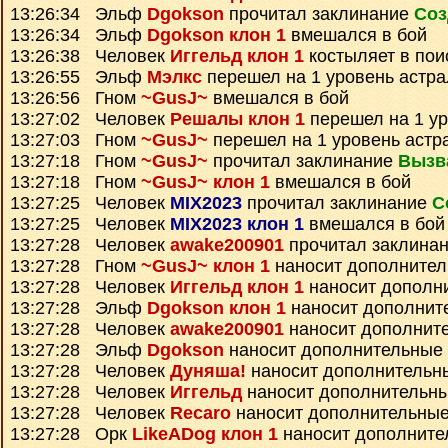
13:26:34 Эльф
Dgokson
прочитал заклинание
Соз
13:26:34 Эльф
Dgokson клон 1
вмешался в бой
13:26:38 Человек
Иггельд клон 1
костыляет в пои
13:26:55 Эльф
Мэлкс
перешел на 1 уровень астр
13:26:56 Гном
~GusJ~
вмешался в бой
13:27:02 Человек
Решалы клон 1
перешел на 1 ур
13:27:03 Гном
~GusJ~
перешел на 1 уровень астр
13:27:18 Гном
~GusJ~
прочитал заклинание
Вызв
13:27:18 Гном
~GusJ~ клон 1
вмешался в бой
13:27:25 Человек
MIX2023
прочитал заклинание
С
13:27:25 Человек
MIX2023 клон 1
вмешался в бой
13:27:28 Человек
awake200901
прочитал заклина
13:27:28 Гном
~GusJ~ клон 1
наносит дополнител
13:27:28 Человек
Иггельд клон 1
наносит дополн
13:27:28 Эльф
Dgokson клон 1
наносит дополнит
13:27:28 Человек
awake200901
наносит дополнит
13:27:28 Эльф
Dgokson
наносит дополнительные
13:27:28 Человек
Дуняша!
наносит дополнительн
13:27:28 Человек
Иггельд
наносит дополнительн
13:27:28 Человек
Recaro
наносит дополнительные
13:27:28 Орк
LikeADog клон 1
наносит дополните