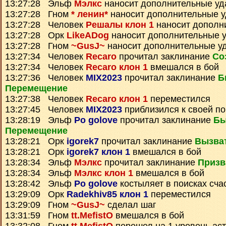
13:27:28 Эльф
Мэлкс
наносит дополнительные у
13:27:28 Гном
* ленин*
наносит дополнительные 
13:27:28 Человек
Решалы клон 1
наносит дополн
13:27:28 Орк
LikeADog
наносит дополнительные 
13:27:28 Гном
~GusJ~
наносит дополнительные у
13:27:34 Человек
Recaro
прочитал заклинание
Со
13:27:34 Человек
Recaro клон 1
вмешался в бой
13:27:36 Человек
MIX2023
прочитал заклинание
Б
Перемещение
13:27:38 Человек
Recaro клон 1
переместился
13:27:45 Человек
MIX2023
приблизился к своей по
13:28:19 Эльф
Po golove
прочитал заклинание
Бы
Перемещение
13:28:21 Орк
igorek7
прочитал заклинание
Вызва
13:28:21 Орк
igorek7 клон 1
вмешался в бой
13:28:34 Эльф
Мэлкс
прочитал заклинание
Призв
13:28:34 Эльф
Мэлкс клон 1
вмешался в бой
13:28:42 Эльф
Po golove
костыляет в поисках сча
13:29:09 Орк
Radekhiv85 клон 1
переместился
13:29:09 Гном
~GusJ~
сделал шаг
13:31:59 Гном
tt.MefistO
вмешался в бой