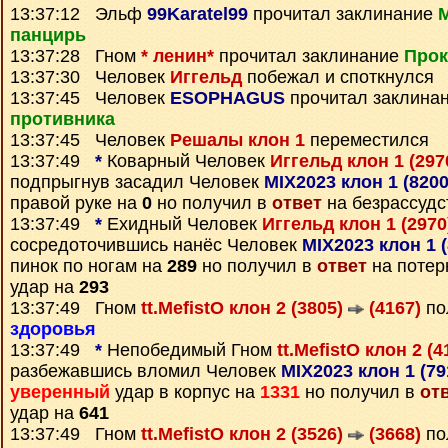
13:37:12 Эльф
99Karatel99
прочитал заклинание
панцирь
13:37:28 Гном
* ленин*
прочитал заклинание
Прок
13:37:30 Человек
Иггельд
побежал и споткнулся
13:37:45 Человек
ESOPHAGUS
прочитал заклина
противника
13:37:45 Человек
Решалы клон 1
переместился
13:37:49
*
Коварный Человек
Иггельд клон 1 (297
подпрыгнув засадил Человек
MIX2023 клон 1 (820
правой руке на
0
но получил в
ответ
на безрассудс
13:37:49
*
Ехидный Человек
Иггельд клон 1 (297
сосредоточившись нанёс Человек
MIX2023 клон 1 
пинок по ногам на
289
но получил в
ответ
на потер
удар на
293
13:37:49 Гном
tt.MefistO клон 2 (3805)
(4167)
по
здоровья
13:37:49
*
Непобедимый Гном
tt.MefistO клон 2 (
разбежавшись вломил Человек
MIX2023 клон 1 (7
уверенный
удар в корпус на
1331
но получил в
от
удар на
641
13:37:49 Гном
tt.MefistO клон 2 (3526)
(3668)
по