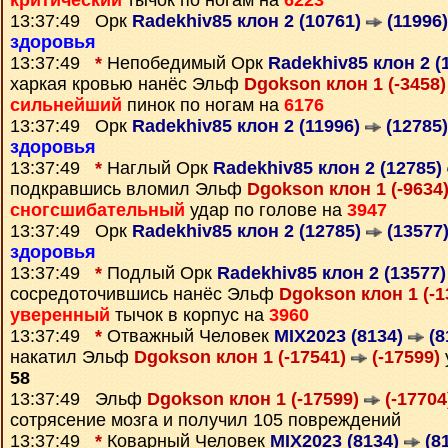
критический
тычок по ногам на
6223
13:37:49 Орк
Radekhiv85 клон 2 (10761)
(11996)
здоровья
13:37:49
*
Непобедимый Орк
Radekhiv85 клон 2 (
харкая кровью нанёс Эльф
Dgokson клон 1 (-3458
сильнейший
пинок по ногам на
6176
13:37:49 Орк
Radekhiv85 клон 2 (11996)
(12785)
здоровья
13:37:49
*
Наглый Орк
Radekhiv85 клон 2 (12785)
подкравшись вломил Эльф
Dgokson клон 1 (-9634
сногсшибательный
удар по голове на
3947
13:37:49 Орк
Radekhiv85 клон 2 (12785)
(13577
здоровья
13:37:49
*
Подлый Орк
Radekhiv85 клон 2 (13577
сосредоточившись нанёс Эльф
Dgokson клон 1 (-
уверенный
тычок в корпус на
3960
13:37:49
*
Отважный Человек
MIX2023 (8134)
(8
накатил Эльф
Dgokson клон 1 (-17541)
(-17599)
58
13:37:49 Эльф
Dgokson клон 1 (-17599)
(-17704
сотрясение мозга и получил 105 повреждений
13:37:49
*
Коварный Человек
MIX2023 (8134)
(8