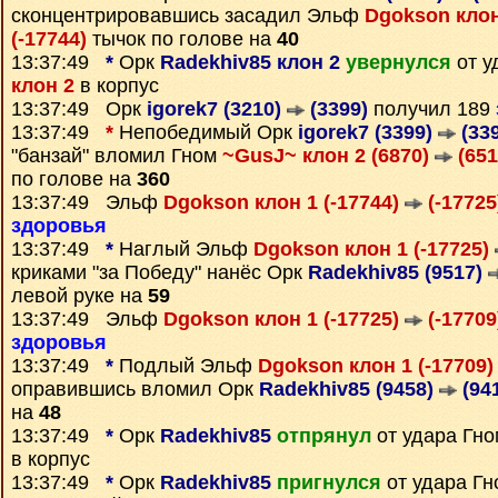
сконцентрировавшись засадил Эльф
Dgokson клон
(-17744)
тычок по голове на
40
13:37:49
*
Орк
Radekhiv85 клон 2
увернулся
от у
клон 2
в корпус
13:37:49 Орк
igorek7 (3210)
(3399)
получил 189
13:37:49
*
Непобедимый Орк
igorek7 (3399)
(339
"банзай" вломил Гном
~GusJ~ клон 2 (6870)
(651
по голове на
360
13:37:49 Эльф
Dgokson клон 1 (-17744)
(-17725
здоровья
13:37:49
*
Наглый Эльф
Dgokson клон 1 (-17725)
криками "за Победу" нанёс Орк
Radekhiv85 (9517)
левой руке на
59
13:37:49 Эльф
Dgokson клон 1 (-17725)
(-17709
здоровья
13:37:49
*
Подлый Эльф
Dgokson клон 1 (-17709
оправившись вломил Орк
Radekhiv85 (9458)
(94
на
48
13:37:49
*
Орк
Radekhiv85
отпрянул
от удара Гн
в корпус
13:37:49
*
Орк
Radekhiv85
пригнулся
от удара Г