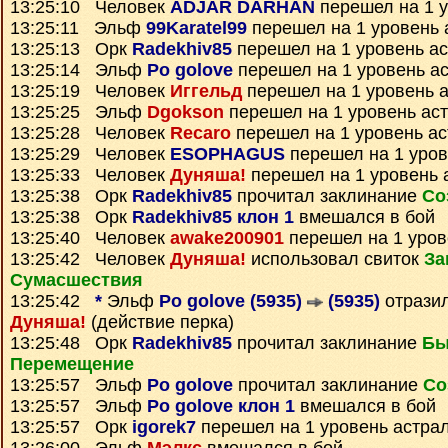
13:25:10 Человек
ADJAR DARHAN
перешел на 1 у
13:25:11 Эльф
99Karatel99
перешел на 1 уровень 
13:25:13 Орк
Radekhiv85
перешел на 1 уровень а
13:25:14 Эльф
Po golove
перешел на 1 уровень а
13:25:19 Человек
Иггельд
перешел на 1 уровень 
13:25:25 Эльф
Dgokson
перешел на 1 уровень ас
13:25:28 Человек
Recaro
перешел на 1 уровень а
13:25:29 Человек
ESOPHAGUS
перешел на 1 уров
13:25:33 Человек
Дуняша!
перешел на 1 уровень 
13:25:38 Орк
Radekhiv85
прочитал заклинание
Со
13:25:38 Орк
Radekhiv85 клон 1
вмешался в бой
13:25:40 Человек
awake200901
перешел на 1 уров
13:25:42 Человек
Дуняша!
использовал свиток
За
Сумаcшествия
13:25:42
*
Эльф
Po golove (5935)
(5935)
отрази
Дуняша!
(действие перка)
13:25:48 Орк
Radekhiv85
прочитал заклинание
Бы
Перемещение
13:25:57 Эльф
Po golove
прочитал заклинание
Со
13:25:57 Эльф
Po golove клон 1
вмешался в бой
13:25:57 Орк
igorek7
перешел на 1 уровень астра