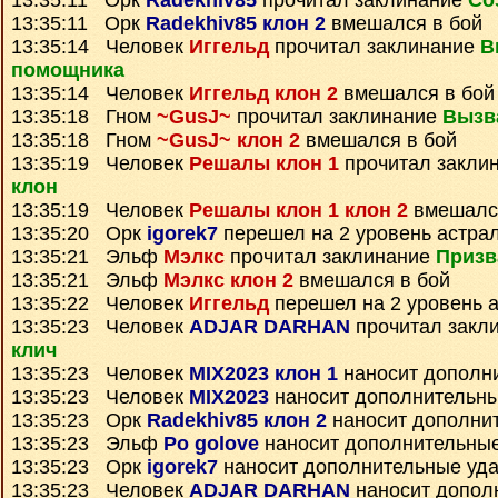
13:35:11 Орк
Radekhiv85
прочитал заклинание
Со
13:35:11 Орк
Radekhiv85 клон 2
вмешался в бой
13:35:14 Человек
Иггельд
прочитал заклинание
В
помощника
13:35:14 Человек
Иггельд клон 2
вмешался в бой
13:35:18 Гном
~GusJ~
прочитал заклинание
Вызв
13:35:18 Гном
~GusJ~ клон 2
вмешался в бой
13:35:19 Человек
Решалы клон 1
прочитал закли
клон
13:35:19 Человек
Решалы клон 1 клон 2
вмешался
13:35:20 Орк
igorek7
перешел на 2 уровень астра
13:35:21 Эльф
Мэлкс
прочитал заклинание
Призв
13:35:21 Эльф
Мэлкс клон 2
вмешался в бой
13:35:22 Человек
Иггельд
перешел на 2 уровень 
13:35:23 Человек
ADJAR DARHAN
прочитал закл
клич
13:35:23 Человек
MIX2023 клон 1
наносит дополн
13:35:23 Человек
MIX2023
наносит дополнительн
13:35:23 Орк
Radekhiv85 клон 2
наносит дополни
13:35:23 Эльф
Po golove
наносит дополнительны
13:35:23 Орк
igorek7
наносит дополнительные уд
13:35:23 Человек
ADJAR DARHAN
наносит допол