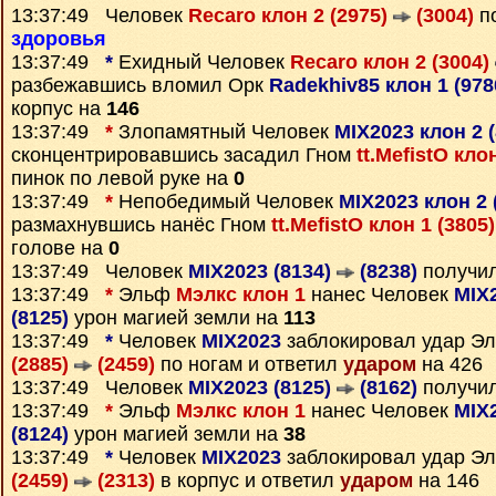
13:37:49 Человек
Recaro клон 2 (2975)
(3004)
по
здоровья
13:37:49
*
Ехидный Человек
Recaro клон 2 (3004)
разбежавшись вломил Орк
Radekhiv85 клон 1 (97
корпус на
146
13:37:49
*
Злопамятный Человек
MIX2023 клон 2 
сконцентрировавшись засадил Гном
tt.MefistO кло
пинок по левой руке на
0
13:37:49
*
Непобедимый Человек
MIX2023 клон 2 
размахнувшись нанёс Гном
tt.MefistO клон 1 (3805
голове на
0
13:37:49 Человек
MIX2023 (8134)
(8238)
получи
13:37:49
*
Эльф
Мэлкс клон 1
нанес Человек
MIX
(8125)
урон магией земли на
113
13:37:49
*
Человек
MIX2023
заблокировал удар Э
(2885)
(2459)
по ногам и ответил
ударом
на 426
13:37:49 Человек
MIX2023 (8125)
(8162)
получи
13:37:49
*
Эльф
Мэлкс клон 1
нанес Человек
MIX
(8124)
урон магией земли на
38
13:37:49
*
Человек
MIX2023
заблокировал удар Э
(2459)
(2313)
в корпус и ответил
ударом
на 146