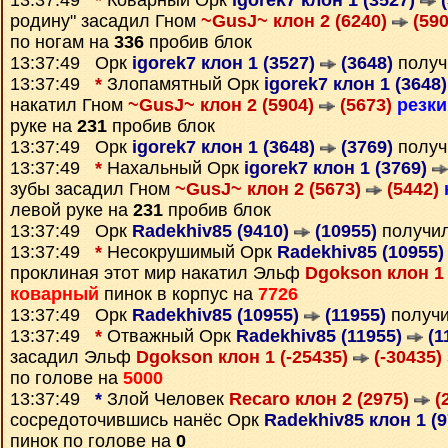
13:37:49
*
Коварный Орк
igorek7 клон 1 (3527)
(
родину" засадил Гном
~GusJ~ клон 2 (6240)
(590
по ногам на
336
пробив блок
13:37:49 Орк
igorek7 клон 1 (3527)
(3648)
получ
13:37:49
*
Злопамятный Орк
igorek7 клон 1 (3648
накатил Гном
~GusJ~ клон 2 (5904)
(5673)
резки
руке на
231
пробив блок
13:37:49 Орк
igorek7 клон 1 (3648)
(3769)
получ
13:37:49
*
Нахальный Орк
igorek7 клон 1 (3769)
зубы засадил Гном
~GusJ~ клон 2 (5673)
(5442)
левой руке на
231
пробив блок
13:37:49 Орк
Radekhiv85 (9410)
(10955)
получи
13:37:49
*
Несокрушимый Орк
Radekhiv85 (10955
проклиная этот мир накатил Эльф
Dgokson клон 1 
коварный
пинок в корпус на
7726
13:37:49 Орк
Radekhiv85 (10955)
(11955)
получ
13:37:49
*
Отважный Орк
Radekhiv85 (11955)
(1
засадил Эльф
Dgokson клон 1 (-25435)
(-30435)
по голове на
5000
13:37:49
*
Злой Человек
Recaro клон 2 (2975)
(
сосредоточившись нанёс Орк
Radekhiv85 клон 1 (
пинок по голове на
0