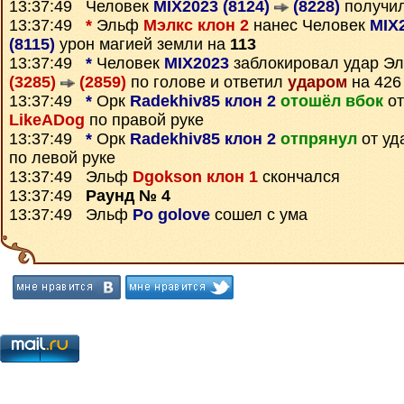
13:37:49 Человек
MIX2023 (8124)
(8228)
получи
13:37:49
*
Эльф
Мэлкс клон 2
нанес Человек
MIX
(8115)
урон магией земли на
113
13:37:49
*
Человек
MIX2023
заблокировал удар Э
(3285)
(2859)
по голове и ответил
ударом
на 426
13:37:49
*
Орк
Radekhiv85 клон 2
отошёл вбок
от
LikeADog
по правой руке
13:37:49
*
Орк
Radekhiv85 клон 2
отпрянул
от уд
по левой руке
13:37:49 Эльф
Dgokson клон 1
скончался
13:37:49
Раунд № 4
13:37:49 Эльф
Po golove
сошел с ума