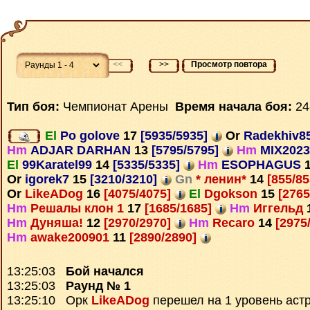
<<
>>
Просмотр повтора
Тип боя:
Чемпионат Арены
Время начала боя:
24
El
Po golove
17
[5935/5935]
Or
Radekhiv8
Hm
ADJAR DARHAN
13
[5795/5795]
Hm
MIX202
El
99Karatel99
14
[5335/5335]
Hm
ESOPHAGUS
Or
igorek7
15
[3210/3210]
Gn
* ленин*
14
[855/8
Or
LikeADog
16
[4075/4075]
El
Dgokson
15
[2765
Hm
Решалы клон 1
17
[1685/1685]
Hm
Иггельд
Hm
Дуняша!
12
[2970/2970]
Hm
Recaro
14
[2975
Hm
awake200901
11
[2890/2890]
13:25:03
Бой начался
13:25:03
Раунд № 1
13:25:10 Орк
LikeADog
перешел на 1 уровень аст