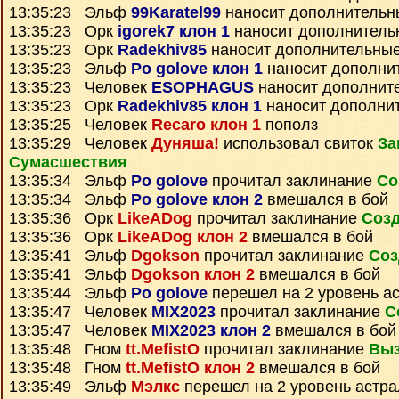
13:35:23 Эльф
99Karatel99
наносит дополнительн
13:35:23 Орк
igorek7 клон 1
наносит дополнитель
13:35:23 Орк
Radekhiv85
наносит дополнительны
13:35:23 Эльф
Po golove клон 1
наносит дополни
13:35:23 Человек
ESOPHAGUS
наносит дополнит
13:35:23 Орк
Radekhiv85 клон 1
наносит дополни
13:35:25 Человек
Recaro клон 1
пополз
13:35:29 Человек
Дуняша!
использовал свиток
За
Сумаcшествия
13:35:34 Эльф
Po golove
прочитал заклинание
Со
13:35:34 Эльф
Po golove клон 2
вмешался в бой
13:35:36 Орк
LikeADog
прочитал заклинание
Созд
13:35:36 Орк
LikeADog клон 2
вмешался в бой
13:35:41 Эльф
Dgokson
прочитал заклинание
Соз
13:35:41 Эльф
Dgokson клон 2
вмешался в бой
13:35:44 Эльф
Po golove
перешел на 2 уровень а
13:35:47 Человек
MIX2023
прочитал заклинание
С
13:35:47 Человек
MIX2023 клон 2
вмешался в бой
13:35:48 Гном
tt.MefistO
прочитал заклинание
Выз
13:35:48 Гном
tt.MefistO клон 2
вмешался в бой
13:35:49 Эльф
Мэлкс
перешел на 2 уровень астр