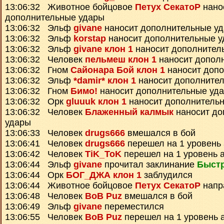
13:06:32 Животное бойцовое
Петух СекатоР
нано
дополнительные удары
13:06:32 Эльф
givane
наносит дополнительные у
13:06:32 Эльф
korstap
наносит дополнительные 
13:06:32 Эльф
givane клон 1
наносит дополнител
13:06:32 Человек
пельмеш клон 1
наносит допол
13:06:32 Гном
Сайонара Бой клон 1
наносит доп
13:06:32 Эльф
*damir* клон 1
наносит дополните
13:06:32 Гном
Бимо!
наносит дополнительные уд
13:06:32 Орк
gluuuk клон 1
наносит дополнитель
13:06:32 Человек
Блаженный калмык
наносит до
удары
13:06:33 Человек
drugs666
вмешался в бой
13:06:41 Человек
drugs666
перешел на 1 уровень
13:06:42 Человек
TiK_ToK
перешел на 1 уровень 
13:06:44 Эльф
givane
прочитал заклинание
Быст
13:06:44 Орк
БОГ_ДЖА клон 1
заблудился
13:06:44 Животное бойцовое
Петух СекатоР
напр
13:06:48 Человек
BoB Puz
вмешался в бой
13:06:49 Эльф
givane
переместился
13:06:55 Человек
BoB Puz
перешел на 1 уровень 