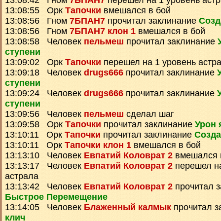
13:08:42 Гном
7БПАН7
перешел на 1 уровень аст
13:08:55 Орк
Тапочки
вмешался в бой
13:08:56 Гном
7БПАН7
прочитал заклинание
Созд
13:08:56 Гном
7БПАН7 клон 1
вмешался в бой
13:08:58 Человек
пельмеш
прочитал заклинание
ступени
13:09:02 Орк
Тапочки
перешел на 1 уровень астр
13:09:18 Человек
drugs666
прочитал заклинание
ступени
13:09:24 Человек
drugs666
прочитал заклинание
ступени
13:09:56 Человек
пельмеш
сделал шаг
13:09:58 Орк
Тапочки
прочитал заклинание
Урон 
13:10:11 Орк
Тапочки
прочитал заклинание
Созда
13:10:11 Орк
Тапочки клон 1
вмешался в бой
13:13:10 Человек
Евпатий Коловрат 2
вмешался 
13:13:17 Человек
Евпатий Коловрат 2
перешел на
астрала
13:13:42 Человек
Евпатий Коловрат 2
прочитал з
Быстрое Перемещение
13:14:05 Человек
Блаженный калмык
прочитал з
клич