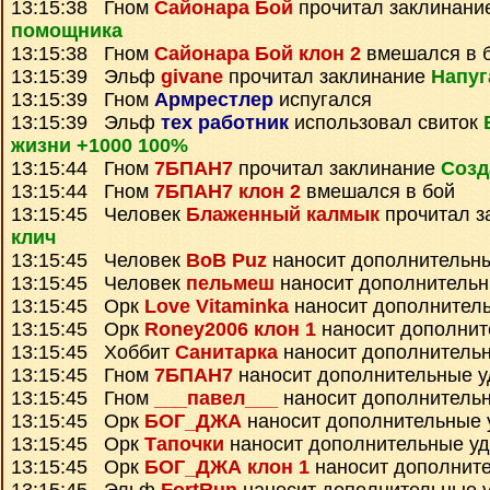
13:15:38 Гном
Сайонара Бой
прочитал заклинани
помощника
13:15:38 Гном
Сайонара Бой клон 2
вмешался в 
13:15:39 Эльф
givane
прочитал заклинание
Напуг
13:15:39 Гном
Армрестлер
испугался
13:15:39 Эльф
тех работник
использовал свиток
жизни +1000 100%
13:15:44 Гном
7БПАН7
прочитал заклинание
Созд
13:15:44 Гном
7БПАН7 клон 2
вмешался в бой
13:15:45 Человек
Блаженный калмык
прочитал з
клич
13:15:45 Человек
BoB Puz
наносит дополнительн
13:15:45 Человек
пельмеш
наносит дополнитель
13:15:45 Орк
Love Vitaminka
наносит дополнител
13:15:45 Орк
Roney2006 клон 1
наносит дополнит
13:15:45 Хоббит
Санитарка
наносит дополнитель
13:15:45 Гном
7БПАН7
наносит дополнительные 
13:15:45 Гном
___павел___
наносит дополнитель
13:15:45 Орк
БОГ_ДЖА
наносит дополнительные 
13:15:45 Орк
Тапочки
наносит дополнительные у
13:15:45 Орк
БОГ_ДЖА клон 1
наносит дополнит