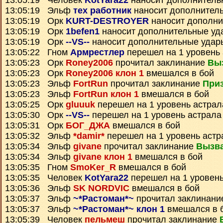
13:05:19 Человек
KotYara22
наносит дополнитель
13:05:19 Эльф
тех работник
наносит дополнител
13:05:19 Орк
KURT-DESTROYER
наносит дополни
13:05:19 Орк
1befen1
наносит дополнительные уд
13:05:19 Орк
--VS--
наносит дополнительные удар
13:05:22 Гном
Армрестлер
перешел на 1 уровень
13:05:23 Орк
Roney2006
прочитал заклинание
Вы
13:05:23 Орк
Roney2006 клон 1
вмешался в бой
13:05:23 Эльф
FortRun
прочитал заклинание
Приз
13:05:23 Эльф
FortRun клон 1
вмешался в бой
13:05:25 Орк
gluuuk
перешел на 1 уровень астрал
13:05:30 Орк
--VS--
перешел на 1 уровень астрала
13:05:31 Орк
БОГ_ДЖА
вмешался в бой
13:05:32 Эльф
*damir*
перешел на 1 уровень астр
13:05:34 Эльф
givane
прочитал заклинание
Вызв
13:05:34 Эльф
givane клон 1
вмешался в бой
13:05:35 Гном
SmoKer_R
вмешался в бой
13:05:35 Человек
KotYara22
перешел на 1 уровень
13:05:36 Эльф
SK NORDVIC
вмешался в бой
13:05:37 Эльф
~*Растоман*~
прочитал заклинан
13:05:37 Эльф
~*Растоман*~ клон 1
вмешался в 
13:05:39 Человек
пельмеш
прочитал заклинание