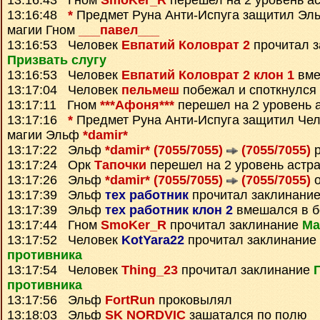
13:16:43 Гном
SmoKer_R
перешел на 2 уровень а
13:16:48
*
Предмет
Руна Анти-Испуга
защитил Эл
магии Гном
___павел___
13:16:53 Человек
Евпатий Коловрат 2
прочитал з
Призвать слугу
13:16:53 Человек
Евпатий Коловрат 2 клон 1
вме
13:17:04 Человек
пельмеш
побежал и споткнулся
13:17:11 Гном
***Афоня***
перешел на 2 уровень 
13:17:16
*
Предмет
Руна Анти-Испуга
защитил Че
магии Эльф
*damir*
13:17:22 Эльф
*damir* (7055/7055)
(7055/7055)
р
13:17:24 Орк
Тапочки
перешел на 2 уровень астр
13:17:26 Эльф
*damir* (7055/7055)
(7055/7055)
о
13:17:39 Эльф
тех работник
прочитал заклинани
13:17:39 Эльф
тех работник клон 2
вмешался в б
13:17:44 Гном
SmoKer_R
прочитал заклинание
Ма
13:17:52 Человек
KotYara22
прочитал заклинание
противника
13:17:54 Человек
Thing_23
прочитал заклинание
противника
13:17:56 Эльф
FortRun
проковылял
13:18:03 Эльф
SK NORDVIC
зашатался по полю