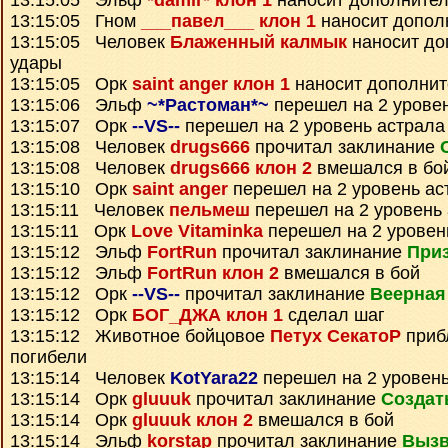
13:15:05 Эльф
*damir* клон 1
наносит дополните
13:15:05 Гном
___павел___ клон 1
наносит допол
13:15:05 Человек
Блаженный калмык
наносит до
удары
13:15:05 Орк
saint anger клон 1
наносит дополнит
13:15:06 Эльф
~*Растоман*~
перешел на 2 урове
13:15:07 Орк
--VS--
перешел на 2 уровень астрала
13:15:08 Человек
drugs666
прочитал заклинание
13:15:08 Человек
drugs666 клон 2
вмешался в бо
13:15:10 Орк
saint anger
перешел на 2 уровень ас
13:15:11 Человек
пельмеш
перешел на 2 уровень
13:15:11 Орк
Love Vitaminka
перешел на 2 уровен
13:15:12 Эльф
FortRun
прочитал заклинание
Приз
13:15:12 Эльф
FortRun клон 2
вмешался в бой
13:15:12 Орк
--VS--
прочитал заклинание
Веерная
13:15:12 Орк
БОГ_ДЖА клон 1
сделал шаг
13:15:12 Животное бойцовое
Петух СекатоР
приб
погибели
13:15:14 Человек
KotYara22
перешел на 2 уровень
13:15:14 Орк
gluuuk
прочитал заклинание
Создат
13:15:14 Орк
gluuuk клон 2
вмешался в бой
13:15:14 Эльф
korstap
прочитал заклинание
Вызв