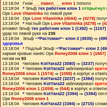
13:18:04 Гном
___павел___ клон 1
пополз
13:18:04
*
Эльф
тех работник клон 1
отпрыгнул 
Орк
Love Vitaminka
по левой руке
13:18:04 Орк
Love Vitaminka (4044)
(4278)
полу
13:18:04
*
Наглый Орк
Love Vitaminka (4278)
(4
вломил Эльф
тех работник клон 1 (1392)
(1157)
удар по левой руке на
235
13:18:04 Эльф
~*Растоман*~ клон 2 (4935)
(495
здоровья
13:18:04
*
Подлый Эльф
~*Растоман*~ клон 2 (4
харкая кровью нанёс Орк
Roney2006 клон 1 (1667)
ногам на
93
13:18:04 Человек
KotYara22 (3080)
(3237)
получ
13:18:04
*
Человек
KotYara22
заблокировал
крити
Roney2006 клон 1 (1574)
(1059)
в корпус и отве
13:18:04 Человек
KotYara22 (3237)
(3394)
получ
13:18:04
*
Человек
KotYara22
заблокировал
крити
Roney2006 клон 1 (1059)
(544)
в корпус и ответ
13:18:04
*
Человек
KotYara22 (3394)
(3394)
погл
Орк
Roney2006 клон 1
13:18:04 Человек
KotYara22 (3394)
(2715)
слома