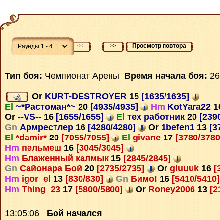
<<
>>
Просмотр повтора
Тип боя:
Чемпионат Арены
Время начала боя:
26
Or
KURT-DESTROYER
15
[1635/1635]
El
~*Растоман*~
20
[4935/4935]
Hm
KotYara22
1
Or
--VS--
16
[1655/1655]
El
тех работник
20
[239
Gn
Армрестлер
16
[4280/4280]
Or
1befen1
13
[3
El
*damir*
20
[7055/7055]
El
givane
17
[3780/378
Hm
пельмеш
16
[3045/3045]
Hm
Блаженный калмык
15
[2845/2845]
Gn
Сайонара Бой
20
[2735/2735]
Or
gluuuk
16
[
Hm
igor_el
13
[830/830]
Gn
Бимо!
16
[5410/5410
Hm
Thing_23
17
[5800/5800]
Or
Roney2006
13
[2
13:05:06
Бой начался