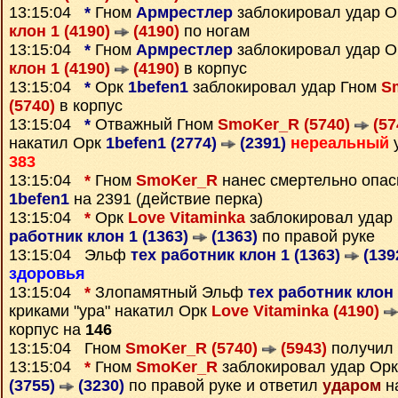
13:15:04
*
Гном
Армрестлер
заблокировал удар 
клон 1 (4190)
(4190)
по ногам
13:15:04
*
Гном
Армрестлер
заблокировал удар 
клон 1 (4190)
(4190)
в корпус
13:15:04
*
Орк
1befen1
заблокировал удар Гном
S
(5740)
в корпус
13:15:04
*
Отважный Гном
SmoKer_R (5740)
(57
накатил Орк
1befen1 (2774)
(2391)
нереальный
у
383
13:15:04
*
Гном
SmoKer_R
нанес смертельно опас
1befen1
на 2391 (действие перка)
13:15:04
*
Орк
Love Vitaminka
заблокировал уда
работник клон 1 (1363)
(1363)
по правой руке
13:15:04 Эльф
тех работник клон 1 (1363)
(139
здоровья
13:15:04
*
Злопамятный Эльф
тех работник клон 
криками "ура" накатил Орк
Love Vitaminka (4190)
корпус на
146
13:15:04 Гном
SmoKer_R (5740)
(5943)
получил
13:15:04
*
Гном
SmoKer_R
заблокировал удар Ор
(3755)
(3230)
по правой руке и ответил
ударом
н