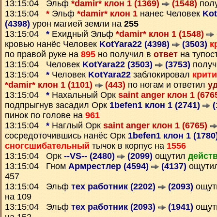
13:15:04 Эльф
*damir* клон 1 (1369)
(1548)
пол
13:15:04
*
Эльф
*damir* клон 1
нанес Человек
Kot
(4398)
урон магией земли на
255
13:15:04
*
Ехидный Эльф
*damir* клон 1 (1548)
кровью нанёс Человек
KotYara22 (4398)
(3503)
к
по правой руке на
895
но получил в
ответ
на тупос
13:15:04 Человек
KotYara22 (3503)
(3753)
получ
13:15:04
*
Человек
KotYara22
заблокировал
крити
*damir* клон 1 (1101)
(443)
по ногам и ответил
у
13:15:04
*
Нахальный Орк
saint anger клон 1 (676
подпрыгнув засадил Орк
1befen1 клон 1 (2741)
(
пинок по голове на
961
13:15:04
*
Наглый Орк
saint anger клон 1 (6765)
сосредоточившись нанёс Орк
1befen1 клон 1 (1780
сногсшибательный
тычок в корпус на
1556
13:15:04 Орк
--VS-- (2480)
(2099)
ощутил
действ
13:15:04 Гном
Армрестлер (4594)
(4137)
ощути
457
13:15:04 Эльф
тех работник (2202)
(2093)
ощут
на 109
13:15:04 Эльф
тех работник (2093)
(1941)
ощут