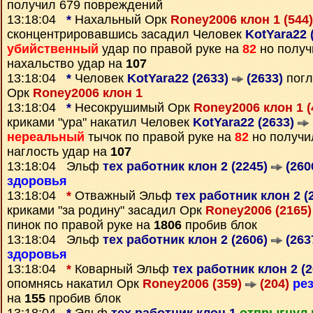
получил 679 повреждений
13:18:04
*
Нахальный Орк
Roney2006 клон 1 (544
сконцентрировавшись засадил Человек
KotYara22 
убийственный
удар по правой руке на
82
но получ
нахальство удар на
107
13:18:04
*
Человек
KotYara22 (2633)
(2633)
погл
Орк
Roney2006 клон 1
13:18:04
*
Несокрушимый Орк
Roney2006 клон 1 (
криками "ура" накатил Человек
KotYara22 (2633)
нереальный
тычок по правой руке на
82
но получи
наглость удар на
107
13:18:04 Эльф
тех работник клон 2 (2245)
(260
здоровья
13:18:04
*
Отважный Эльф
тех работник клон 2 (
криками "за родину" засадил Орк
Roney2006 (2165
пинок по правой руке на
1806
пробив блок
13:18:04 Эльф
тех работник клон 2 (2606)
(263
здоровья
13:18:04
*
Коварный Эльф
тех работник клон 2 (
опомнясь накатил Орк
Roney2006 (359)
(204)
ре
на
155
пробив блок