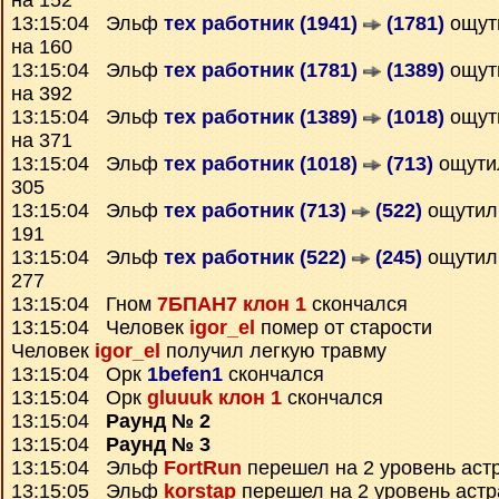
на 152
13:15:04 Эльф
тех работник (1941)
(1781)
ощут
на 160
13:15:04 Эльф
тех работник (1781)
(1389)
ощут
на 392
13:15:04 Эльф
тех работник (1389)
(1018)
ощут
на 371
13:15:04 Эльф
тех работник (1018)
(713)
ощут
305
13:15:04 Эльф
тех работник (713)
(522)
ощути
191
13:15:04 Эльф
тех работник (522)
(245)
ощути
277
13:15:04 Гном
7БПАН7 клон 1
скончался
13:15:04 Человек
igor_el
помер от старости
Человек
igor_el
получил легкую травму
13:15:04 Орк
1befen1
скончался
13:15:04 Орк
gluuuk клон 1
скончался
13:15:04
Раунд № 2
13:15:04
Раунд № 3
13:15:04 Эльф
FortRun
перешел на 2 уровень аст
13:15:05 Эльф
korstap
перешел на 2 уровень аст