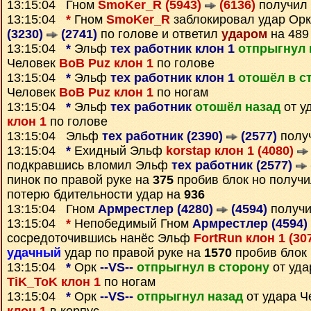
13:15:04 Гном
SmoKer_R (5943)
(6136)
получил
13:15:04
*
Гном
SmoKer_R
заблокировал удар Ор
(3230)
(2741)
по голове и ответил
ударом
на 489
13:15:04
*
Эльф
тех работник клон 1
отпрыгнул 
Человек
BoB Puz клон 1
по голове
13:15:04
*
Эльф
тех работник клон 1
отошёл в с
Человек
BoB Puz клон 1
по ногам
13:15:04
*
Эльф
тех работник
отошёл назад
от у
клон 1
по голове
13:15:04 Эльф
тех работник (2390)
(2577)
полу
13:15:04
*
Ехидный Эльф
korstap клон 1 (4080)
подкравшись вломил Эльф
тех работник (2577)
пинок по правой руке на
375
пробив блок но получ
потерю бдительности удар на
936
13:15:04 Гном
Армрестлер (4280)
(4594)
получи
13:15:04
*
Непобедимый Гном
Армрестлер (4594)
сосредоточившись нанёс Эльф
FortRun клон 1 (30
удачный
удар по правой руке на
1570
пробив блок
13:15:04
*
Орк
--VS--
отпрыгнул в сторону
от уда
TiK_ToK клон 1
по ногам
13:15:04
*
Орк
--VS--
отпрыгнул назад
от удара 