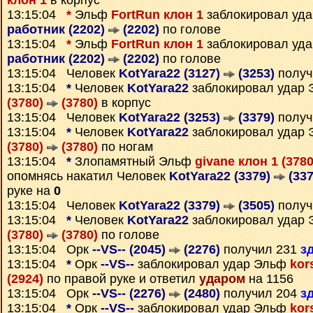
клон 1
в корпус
13:15:04
*
Эльф
FortRun клон 1
заблокировал уд
работник (2202)
(2202)
по голове
13:15:04
*
Эльф
FortRun клон 1
заблокировал уд
работник (2202)
(2202)
по голове
13:15:04 Человек
KotYara22 (3127)
(3253)
получ
13:15:04
*
Человек
KotYara22
заблокировал удар
(3780)
(3780)
в корпус
13:15:04 Человек
KotYara22 (3253)
(3379)
получ
13:15:04
*
Человек
KotYara22
заблокировал удар
(3780)
(3780)
по ногам
13:15:04
*
Злопамятный Эльф
givane клон 1 (378
опомнясь накатил Человек
KotYara22 (3379)
(337
руке на
0
13:15:04 Человек
KotYara22 (3379)
(3505)
получ
13:15:04
*
Человек
KotYara22
заблокировал удар
(3780)
(3780)
по голове
13:15:04 Орк
--VS-- (2045)
(2276)
получил 231
з
13:15:04
*
Орк
--VS--
заблокировал удар Эльф
kor
(2924)
по правой руке и ответил
ударом
на 1156
13:15:04 Орк
--VS-- (2276)
(2480)
получил 204
з
13:15:04
*
Орк
--VS--
заблокировал удар Эльф
kor