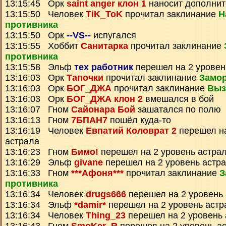
13:15:45 Орк
saint anger клон 1
наносит дополнит
13:15:50 Человек
TiK_ToK
прочитал заклинание
Н
противника
13:15:50 Орк
--VS--
испугался
13:15:55 Хоббит
Санитарка
прочитал заклинание
противника
13:15:58 Эльф
тех работник
перешел на 2 уровен
13:16:03 Орк
Тапочки
прочитал заклинание
Замор
13:16:03 Орк
БОГ_ДЖА
прочитал заклинание
Выз
13:16:03 Орк
БОГ_ДЖА клон 2
вмешался в бой
13:16:07 Гном
Сайонара Бой
зашатался по полю
13:16:13 Гном
7БПАН7
пошёл куда-то
13:16:19 Человек
Евпатий Коловрат 2
перешел на
астрала
13:16:23 Гном
Бимо!
перешел на 2 уровень астра
13:16:29 Эльф
givane
перешел на 2 уровень астр
13:16:33 Гном
***Афоня***
прочитал заклинание
З
противника
13:16:34 Человек
drugs666
перешел на 2 уровень
13:16:34 Эльф
*damir*
перешел на 2 уровень астр
13:16:34 Человек
Thing_23
перешел на 2 уровень 