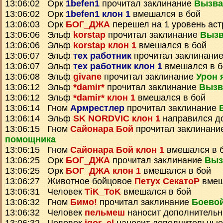
13:06:02 Орк
1befen1
прочитал заклинание
Вызва
13:06:02 Орк
1befen1 клон 1
вмешался в бой
13:06:03 Орк
БОГ_ДЖА
перешел на 1 уровень ас
13:06:06 Эльф
korstap
прочитал заклинание
Вызв
13:06:06 Эльф
korstap клон 1
вмешался в бой
13:06:07 Эльф
тех работник
прочитал заклинани
13:06:07 Эльф
тех работник клон 1
вмешался в б
13:06:08 Эльф
givane
прочитал заклинание
Урон 
13:06:12 Эльф
*damir*
прочитал заклинание
Вызв
13:06:12 Эльф
*damir* клон 1
вмешался в бой
13:06:14 Гном
Армрестлер
прочитал заклинание
13:06:14 Эльф
SK NORDVIC клон 1
направился д
13:06:15 Гном
Сайонара Бой
прочитал заклинани
помощника
13:06:15 Гном
Сайонара Бой клон 1
вмешался в 
13:06:25 Орк
БОГ_ДЖА
прочитал заклинание
Выз
13:06:25 Орк
БОГ_ДЖА клон 1
вмешался в бой
13:06:27 Животное бойцовое
Петух СекатоР
вмеш
13:06:31 Человек
TiK_ToK
вмешался в бой
13:06:32 Гном
Бимо!
прочитал заклинание
Боевой
13:06:32 Человек
пельмеш
наносит дополнитель