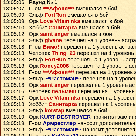
13:05:06
Раунд № 1
13:05:07 Гном
***Афоня***
вмешался в бой
13:05:09 Эльф
FortRun
вмешался в бой
13:05:09 Орк
Love Vitaminka
вмешался в бой
13:05:10 Хоббит
Санитарка
вмешался в бой
13:05:12 Орк
saint anger
вмешался в бой
13:05:13 Эльф
givane
перешел на 1 уровень астр
13:05:13 Гном
Бимо!
перешел на 1 уровень астра
13:05:13 Человек
Thing_23
перешел на 1 уровень 
13:05:13 Эльф
FortRun
перешел на 1 уровень аст
13:05:13 Орк
Roney2006
перешел на 1 уровень ас
13:05:14 Гном
***Афоня***
перешел на 1 уровень 
13:05:16 Эльф
~*Растоман*~
перешел на 1 урове
13:05:16 Орк
saint anger
перешел на 1 уровень ас
13:05:16 Человек
пельмеш
перешел на 1 уровень
13:05:17 Орк
Love Vitaminka
перешел на 1 уровен
13:05:18 Хоббит
Санитарка
перешел на 1 уровень
13:05:18 Эльф
korstap
вмешался в бой
13:05:19 Орк
KURT-DESTROYER
прочитал закли
13:05:19 Гном
Армрестлер
наносит дополнительн
13:05:19 Эльф
~*Растоман*~
наносит дополнител