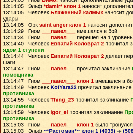
13:14:05 Гном
Бимо!
наносит дополнительные уд
13:14:05 Эльф
*damir* клон 1
наносит дополните
13:14:05 Человек
Блаженный калмык
наносит до
удары
13:14:05 Орк
saint anger клон 1
наносит дополнит
13:14:29 Гном
___павел___
вмешался в бой
13:14:34 Гном
___павел___
перешел на 1 уровень
13:14:40 Человек
Евпатий Коловрат 2
прочитал 
ядом 1 ступени
13:14:44 Человек
Евпатий Коловрат 2
делает пе
шаги
13:14:47 Гном
___павел___
прочитал заклинание
помощника
13:14:47 Гном
___павел___ клон 1
вмешался в бо
13:14:49 Человек
KotYara22
прочитал заклинание
противника
13:14:55 Человек
Thing_23
прочитал заклинание
противника
13:14:59 Человек
igor_el
прочитал заклинание
Пр
противника
13:15:03 Гном
___павел___ клон 1
было тронулся
13:15:03 Эльф
~*Растоман*~ клон 1 (4935)
(508