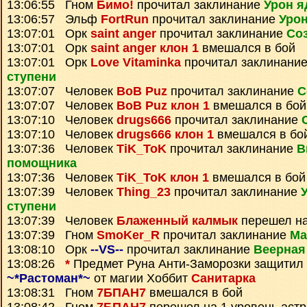
13:06:55 Гном
Бимо!
прочитал заклинание
Урон я
13:06:57 Эльф
FortRun
прочитал заклинание
Урон
13:07:01 Орк
saint anger
прочитал заклинание
Со
13:07:01 Орк
saint anger клон 1
вмешался в бой
13:07:01 Орк
Love Vitaminka
прочитал заклинани
ступени
13:07:07 Человек
BoB Puz
прочитал заклинание
С
13:07:07 Человек
BoB Puz клон 1
вмешался в бой
13:07:10 Человек
drugs666
прочитал заклинание
13:07:10 Человек
drugs666 клон 1
вмешался в бо
13:07:36 Человек
TiK_ToK
прочитал заклинание
В
помощника
13:07:36 Человек
TiK_ToK клон 1
вмешался в бой
13:07:39 Человек
Thing_23
прочитал заклинание
ступени
13:07:39 Человек
Блаженный калмык
перешел на
13:07:39 Гном
SmoKer_R
прочитал заклинание
Ма
13:08:10 Орк
--VS--
прочитал заклинание
Веерная
13:08:26
*
Предмет
Руна Анти-Заморозки
защитил
~*Растоман*~
от магии Хоббит
Санитарка
13:08:31 Гном
7БПАН7
вмешался в бой