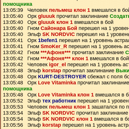
помощника
13:05:39 Человек
пельмеш клон 1
вмешался в бо
13:05:40 Орк
gluuuk
прочитал заклинание
Создат
13:05:40 Орк
gluuuk клон 1
вмешался в бой
13:05:40 Гном
Сайонара Бой
перешел на 1 уровен
13:05:40 Эльф
SK NORDVIC
перешел на 1 уровен
13:05:41 Орк
1befen1
перешел на 1 уровень астра
13:05:41 Гном
SmoKer_R
перешел на 1 уровень а
13:05:42 Гном
***Афоня***
прочитал заклинание
С
13:05:42 Гном
***Афоня*** клон 1
вмешался в бой
13:05:42 Человек
igor_el
перешел на 1 уровень ас
13:05:48 Эльф
korstap
прочитал заклинание
Выки
13:05:48 Орк
KURT-DESTROYER
сбежал с поля б
13:05:48 Орк
Love Vitaminka
прочитал заклинани
помощника
13:05:48 Орк
Love Vitaminka клон 1
вмешался в б
13:05:52 Эльф
тех работник
перешел на 1 уровен
13:05:53 Человек
пельмеш клон 1
зашатался по 
13:05:54 Эльф
SK NORDVIC
прочитал заклинани
13:05:54 Эльф
SK NORDVIC клон 1
вмешался в б
13:05:56 Эльф
korstap
перешел на 1 уровень аст