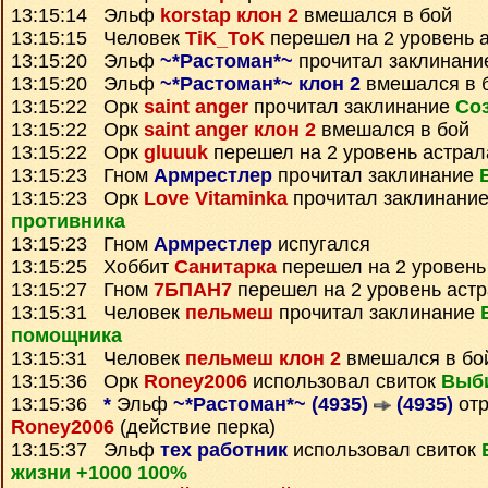
13:15:14 Эльф
korstap клон 2
вмешался в бой
13:15:15 Человек
TiK_ToK
перешел на 2 уровень 
13:15:20 Эльф
~*Растоман*~
прочитал заклинан
13:15:20 Эльф
~*Растоман*~ клон 2
вмешался в 
13:15:22 Орк
saint anger
прочитал заклинание
Со
13:15:22 Орк
saint anger клон 2
вмешался в бой
13:15:22 Орк
gluuuk
перешел на 2 уровень астрал
13:15:23 Гном
Армрестлер
прочитал заклинание
13:15:23 Орк
Love Vitaminka
прочитал заклинани
противника
13:15:23 Гном
Армрестлер
испугался
13:15:25 Хоббит
Санитарка
перешел на 2 уровень
13:15:27 Гном
7БПАН7
перешел на 2 уровень аст
13:15:31 Человек
пельмеш
прочитал заклинание
помощника
13:15:31 Человек
пельмеш клон 2
вмешался в бо
13:15:36 Орк
Roney2006
использовал свиток
Выб
13:15:36
*
Эльф
~*Растоман*~ (4935)
(4935)
отр
Roney2006
(действие перка)
13:15:37 Эльф
тех работник
использовал свиток
жизни +1000 100%