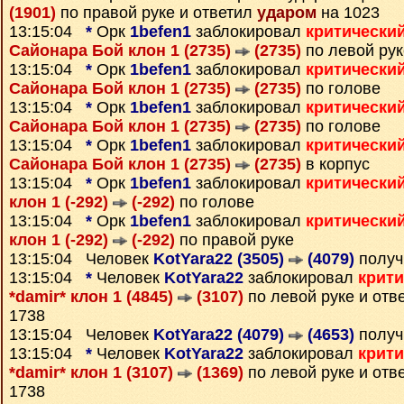
(1901)
по правой руке и ответил
ударом
на 1023
13:15:04
*
Орк
1befen1
заблокировал
критически
Сайонара Бой клон 1 (2735)
(2735)
по левой рук
13:15:04
*
Орк
1befen1
заблокировал
критически
Сайонара Бой клон 1 (2735)
(2735)
по голове
13:15:04
*
Орк
1befen1
заблокировал
критически
Сайонара Бой клон 1 (2735)
(2735)
по голове
13:15:04
*
Орк
1befen1
заблокировал
критически
Сайонара Бой клон 1 (2735)
(2735)
в корпус
13:15:04
*
Орк
1befen1
заблокировал
критически
клон 1 (-292)
(-292)
по голове
13:15:04
*
Орк
1befen1
заблокировал
критически
клон 1 (-292)
(-292)
по правой руке
13:15:04 Человек
KotYara22 (3505)
(4079)
получ
13:15:04
*
Человек
KotYara22
заблокировал
крити
*damir* клон 1 (4845)
(3107)
по левой руке и отв
1738
13:15:04 Человек
KotYara22 (4079)
(4653)
получ
13:15:04
*
Человек
KotYara22
заблокировал
крити
*damir* клон 1 (3107)
(1369)
по левой руке и отв
1738