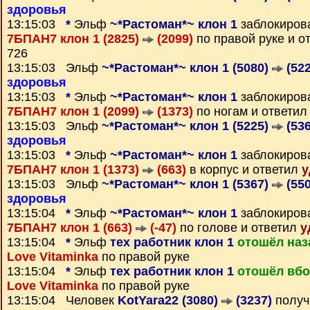
здоровья
13:15:03
*
Эльф
~*Растоман*~ клон 1
заблокиров
7БПАН7 клон 1 (2825)
(2099)
по правой руке и о
726
13:15:03 Эльф
~*Растоман*~ клон 1 (5080)
(522
здоровья
13:15:03
*
Эльф
~*Растоман*~ клон 1
заблокиров
7БПАН7 клон 1 (2099)
(1373)
по ногам и ответи
13:15:03 Эльф
~*Растоман*~ клон 1 (5225)
(536
здоровья
13:15:03
*
Эльф
~*Растоман*~ клон 1
заблокиров
7БПАН7 клон 1 (1373)
(663)
в корпус и ответил
у
13:15:03 Эльф
~*Растоман*~ клон 1 (5367)
(550
здоровья
13:15:04
*
Эльф
~*Растоман*~ клон 1
заблокиров
7БПАН7 клон 1 (663)
(-47)
по голове и ответил
у
13:15:04
*
Эльф
тех работник клон 1
отошёл наз
Love Vitaminka
по правой руке
13:15:04
*
Эльф
тех работник клон 1
отошёл вбо
Love Vitaminka
по правой руке
13:15:04 Человек
KotYara22 (3080)
(3237)
получ