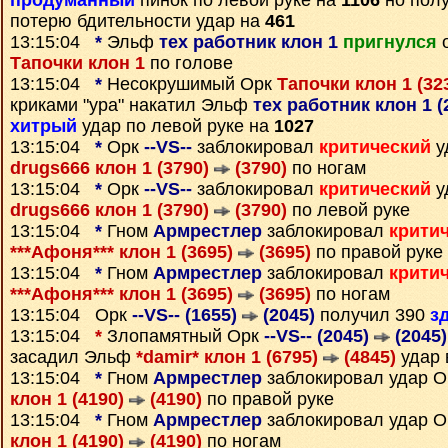
продуманный
пинок по левой руке на
1106
но пол
потерю бдительности удар на
461
13:15:04
*
Эльф
тех работник клон 1
пригнулся
о
Тапочки клон 1
по голове
13:15:04
*
Несокрушимый Орк
Тапочки клон 1 (32
криками "ура" накатил Эльф
тех работник клон 1 (
хитрый
удар по левой руке на
1027
13:15:04
*
Орк
--VS--
заблокировал
критический
у
drugs666 клон 1 (3790)
(3790)
по ногам
13:15:04
*
Орк
--VS--
заблокировал
критический
у
drugs666 клон 1 (3790)
(3790)
по левой руке
13:15:04
*
Гном
Армрестлер
заблокировал
крити
***Афоня*** клон 1 (3695)
(3695)
по правой руке
13:15:04
*
Гном
Армрестлер
заблокировал
крити
***Афоня*** клон 1 (3695)
(3695)
по ногам
13:15:04 Орк
--VS-- (1655)
(2045)
получил 390
з
13:15:04
*
Злопамятный Орк
--VS-- (2045)
(2045)
засадил Эльф
*damir* клон 1 (6795)
(4845)
удар 
13:15:04
*
Гном
Армрестлер
заблокировал удар 
клон 1 (4190)
(4190)
по правой руке
13:15:04
*
Гном
Армрестлер
заблокировал удар 
клон 1 (4190)
(4190)
по ногам