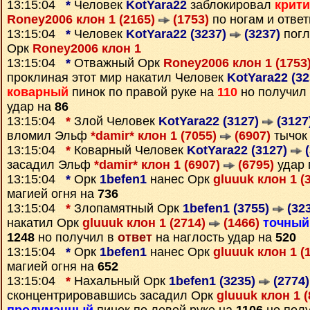
13:15:04
*
Человек
KotYara22
заблокировал
крити
Roney2006 клон 1 (2165)
(1753)
по ногам и отве
13:15:04
*
Человек
KotYara22 (3237)
(3237)
погл
Орк
Roney2006 клон 1
13:15:04
*
Отважный Орк
Roney2006 клон 1 (1753
проклиная этот мир накатил Человек
KotYara22 (3
коварный
пинок по правой руке на
110
но получил
удар на
86
13:15:04
*
Злой Человек
KotYara22 (3127)
(3127
вломил Эльф
*damir* клон 1 (7055)
(6907)
тычок 
13:15:04
*
Коварный Человек
KotYara22 (3127)
(
засадил Эльф
*damir* клон 1 (6907)
(6795)
удар 
13:15:04
*
Орк
1befen1
нанес Орк
gluuuk клон 1 (
магией огня на
736
13:15:04
*
Злопамятный Орк
1befen1 (3755)
(323
накатил Орк
gluuuk клон 1 (2714)
(1466)
точный
1248
но получил в
ответ
на наглость удар на
520
13:15:04
*
Орк
1befen1
нанес Орк
gluuuk клон 1 (
магией огня на
652
13:15:04
*
Нахальный Орк
1befen1 (3235)
(2774)
сконцентрировавшись засадил Орк
gluuuk клон 1 