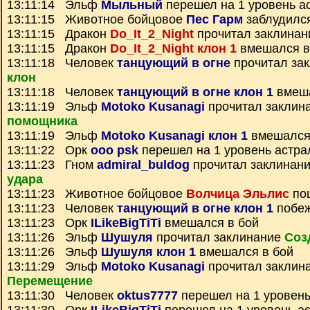
13:11:14 Эльф
Мыльный
перешел на 1 уровень а
13:11:15 Животное бойцовое
Пес Гарм
заблудилс
13:11:15 Дракон
Do_It_2_Night
прочитал заклина
13:11:15 Дракон
Do_It_2_Night клон 1
вмешался в
13:11:18 Человек
танцующий в огне
прочитал за
клон
13:11:18 Человек
танцующий в огне клон 1
вмеша
13:11:19 Эльф
Motoko Kusanagi
прочитал заклин
помощника
13:11:19 Эльф
Motoko Kusanagi клон 1
вмешался
13:11:22 Орк
ooo psk
перешел на 1 уровень астра
13:11:23 Гном
admiral_buldog
прочитал заклинан
удара
13:11:23 Животное бойцовое
Волчица Эльлис
пош
13:11:23 Человек
танцующий в огне клон 1
побеж
13:11:23 Орк
ILikeBigTiTi
вмешался в бой
13:11:26 Эльф
Шушуля
прочитал заклинание
Соз
13:11:26 Эльф
Шушуля клон 1
вмешался в бой
13:11:29 Эльф
Motoko Kusanagi
прочитал заклин
Перемещение
13:11:30 Человек
oktus7777
перешел на 1 уровень