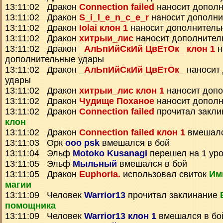
13:11:02 Дракон
Connection failed
наносит дополн
13:11:02 Дракон
S_i_l_e_n_c_e_r
наносит дополни
13:11:02 Дракон
Iolai клон 1
наносит дополнитель
13:11:02 Дракон
хитрыи_лис
наносит дополнител
13:11:02 Дракон
_АлЬпИйСкИй ЦвЕтОк_ клон 1
н
дополнительные удары
13:11:02 Дракон
_АлЬпИйСкИй ЦвЕтОк_
наносит
удары
13:11:02 Дракон
хитрыи_лис клон 1
наносит доп
13:11:02 Дракон
Чудище Поханое
наносит дополн
13:11:02 Дракон
Connection failed
прочитал закл
клон
13:11:02 Дракон
Connection failed клон 1
вмешалс
13:11:03 Орк
ooo psk
вмешался в бой
13:11:04 Эльф
Motoko Kusanagi
перешел на 1 уро
13:11:05 Эльф
Мыльный
вмешался в бой
13:11:05 Дракон
Euphoria.
использовал свиток
Им
магии
13:11:09 Человек
Warrior13
прочитал заклинание
помощника
13:11:09 Человек
Warrior13 клон 1
вмешался в бо