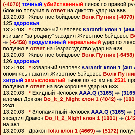
(-4070)
точный
убийственный
пинок по правой ру
блок но получил в
ответ
на дикость удар на
888
13:20:03 Животное бойцовое
Волк Путник (-4070
125
здоровья
13:20:03
*
Отважный Человек
Karantir клон 1 (46
криками "за родину" засадил Животное бойцовое
В
(-6458)
продуманный
нереальный
удар по лево
получил в
ответ
на безрассудство удар на
628
13:20:03 Животное бойцовое
Волк Путник (-6458
126
здоровья
13:20:03
*
Коварный Человек
Karantir клон 1 (401
опомнясь накатил Животное бойцовое
Волк Путник
хитрый
замысловатый
тычок по ногам на
2531
про
получил в
ответ
на все хорошее удар на
633
13:20:03
*
Ехидный Человек
AAA.Q (3165)
(3165
вломил Дракон
Do_It_2_Night клон 1 (4042)
(180
2241
13:20:03
*
Злопамятный Человек
AAA.Q (3165)
(
засадил Дракон
Do_It_2_Night клон 1 (1801)
(142
на
381
13:20:03 Дракон
Iolai клон 1 (4669)
(5172)
получ