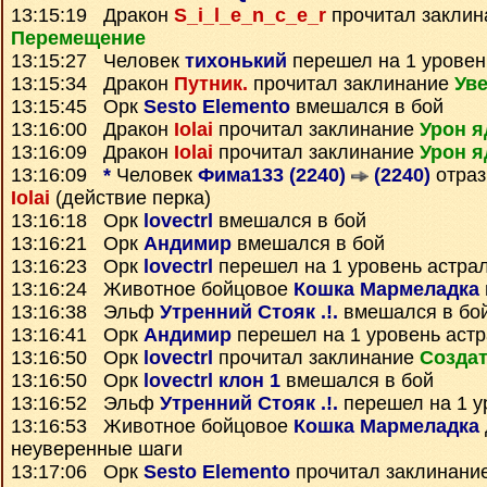
13:15:19 Дракон
S_i_l_e_n_c_e_r
прочитал закли
Перемещение
13:15:27 Человек
тихонький
перешел на 1 уровен
13:15:34 Дракон
Путник.
прочитал заклинание
Уве
13:15:45 Орк
Sesto Elemento
вмешался в бой
13:16:00 Дракон
Iolai
прочитал заклинание
Урон я
13:16:09 Дракон
Iolai
прочитал заклинание
Урон я
13:16:09
*
Человек
Фима133 (2240)
(2240)
отраз
Iolai
(действие перка)
13:16:18 Орк
lovectrl
вмешался в бой
13:16:21 Орк
Андимир
вмешался в бой
13:16:23 Орк
lovectrl
перешел на 1 уровень астра
13:16:24 Животное бойцовое
Кошка Мармеладка
13:16:38 Эльф
Утренний Стояк .!.
вмешался в бо
13:16:41 Орк
Андимир
перешел на 1 уровень аст
13:16:50 Орк
lovectrl
прочитал заклинание
Создат
13:16:50 Орк
lovectrl клон 1
вмешался в бой
13:16:52 Эльф
Утренний Стояк .!.
перешел на 1 у
13:16:53 Животное бойцовое
Кошка Мармеладка
неуверенные шаги
13:17:06 Орк
Sesto Elemento
прочитал заклинани