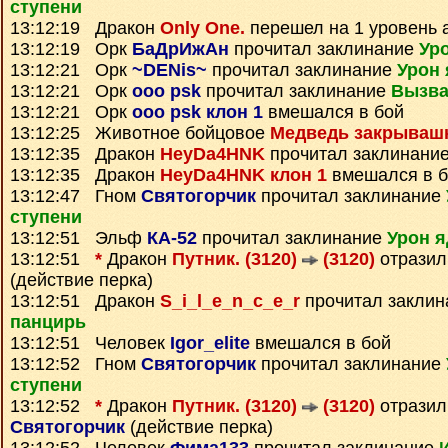
ступени
13:12:19 Дракон
Only One.
перешел на 1 уровень 
13:12:19 Орк
БаДрИжАн
прочитал заклинание
Ур
13:12:21 Орк
~DENis~
прочитал заклинание
Урон 
13:12:21 Орк
ooo psk
прочитал заклинание
Вызва
13:12:21 Орк
ooo psk клон 1
вмешался в бой
13:12:25 Животное бойцовое
Медведь закрываш
13:12:35 Дракон
HeyDa4HNK
прочитал заклинани
13:12:35 Дракон
HeyDa4HNK клон 1
вмешался в б
13:12:47 Гном
Святогорчик
прочитал заклинание
ступени
13:12:51 Эльф
КА-52
прочитал заклинание
Урон я
13:12:51
*
Дракон
Путник. (3120)
(3120)
отразил
(действие перка)
13:12:51 Дракон
S_i_l_e_n_c_e_r
прочитал закли
панцирь
13:12:51 Человек
Igor_elite
вмешался в бой
13:12:52 Гном
Святогорчик
прочитал заклинание
ступени
13:12:52
*
Дракон
Путник. (3120)
(3120)
отразил
Святогорчик
(действие перка)