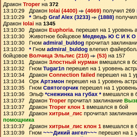
Дракон
Troper
на
372
13:10:29 Дракон
Iolai (4400)
(4669)
получил 269
13:10:29
*
Эльф
Graf Alex (3233)
(1888)
получи
Дракон
Iolai
на
1345
13:10:30 Дракон
Euphoria.
перешел на 1 уровень 
13:10:30 Животное бойцовое
Медведь Ю С И К О
13:10:30 Гном
admiral_buldog
прочитал заклинан
13:10:30
*
Гном
admiral_buldog
влепил файербол
бойцовое
Волчица Эльлис (210)
(53)
на 157
13:10:31 Дракон
Злостный нурман
вмешался в б
13:10:32 Гном
Tugar1n
перешел на 1 уровень астр
13:10:34 Дракон
Connection failed
перешел на 1 у
13:10:34 Орк
Артэмон
перешел на 1 уровень астр
13:10:35 Гном
Святогорчик
перешел на 1 уровень
13:10:36 Эльф
*снежинка на губах *
вмешался в 
13:10:37 Дракон
Troper
прочитал заклинание
Выз
13:10:37 Дракон
Troper клон 1
вмешался в бой
13:10:37 Дракон
хитрыи_лис
прочитал заклинан
помощника
13:10:37 Дракон
хитрыи_лис клон 1
вмешался в 
13:10:39 Гном
~~~Дикий ангел~~~
перешел на 1 