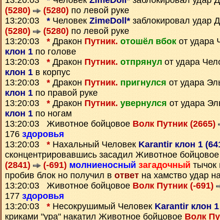
13:20:03
*
Человек
ZimeDoll*
заблокировал удар 
(5280)
(5280)
по левой руке
13:20:03
*
Человек
ZimeDoll*
заблокировал удар 
(5280)
(5280)
по левой руке
13:20:03
*
Дракон
Путник.
отошёл вбок
от удара 
клон 1
по голове
13:20:03
*
Дракон
Путник.
отпрянул
от удара Чел
клон 1
в корпус
13:20:03
*
Дракон
Путник.
пригнулся
от удара Э
клон 1
по правой руке
13:20:03
*
Дракон
Путник.
увернулся
от удара Э
клон 1
по ногам
13:20:03 Животное бойцовое
Волк Путник (2665)
176
здоровья
13:20:03
*
Нахальный Человек
Karantir клон 1 (6
сконцентрировавшись засадил Животное бойцово
(2841)
(-691)
молниеносный
загадочный
тычок 
пробив блок но получил в
ответ
на хамство удар н
13:20:03 Животное бойцовое
Волк Путник (-691)
177
здоровья
13:20:03
*
Несокрушимый Человек
Karantir клон 1
криками "ура" накатил Животное бойцовое
Волк Пу