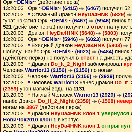
Орк
~DENis~
(действие перка)
13:20:03 Орк
~DENis~ (6415)
(6467)
получил 52
13:20:03
*
Отважный Дракон
HeyDa4HNK (5829)
"ура" накатил Орк
~DENis~ (6467)
(5946)
пинок п
521
(действие перка) но получил в
ответ
на тупост
13:20:03 Дракон
HeyDa4HNK (5648)
(5803)
полу
13:20:03 Орк
~DENis~ (5946)
(6023)
получил 77
13:20:03
*
Ехидный Дракон
HeyDa4HNK (5803)
(
Победу" нанёс Орк
~DENis~ (6023)
(5484)
пинок 
(действие перка) но получил в
ответ
на дикость уд
13:20:03
*
Дракон
Do_It_2_Night
заблокировал
кр
Человек
Warrior13 (2156)
(2156)
по ногам
13:20:03 Человек
Warrior13 (2156)
(2929)
получ
13:20:03
*
Человек
Warrior13
нанес Дракон
Do_It_
(2359)
урон магией воды на
1131
13:20:03
*
Наглый Человек
Warrior13 (2929)
(29
нанёс Дракон
Do_It_2_Night (2359)
(-1508)
неве
ногам на
3867
(действие перка)
13:20:03
*
Дракон
HeyDa4HNK клон 1
увернулся
НовиЧок2010 клон 1
в корпус
13:20:03
*
Дракон
HeyDa4HNK клон 1
отпрыгнул 