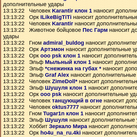
дополнительные удары
13:13:22 Человек
Karantir клон 1
наносит дополн
13:13:22 Орк
ILikeBigTiTi
наносит дополнительны
13:13:22 Человек
Karantir
наносит дополнительны
13:13:22 Животное бойцовое
Пес Гарм
наносит д
удары
13:13:22 Гном
admiral_buldog
наносит дополните
13:13:22 Орк
Артэмон
наносит дополнительные у
13:13:22 Орк
ooo psk клон 1
наносит дополнител
13:13:22 Эльф
Мыльный клон 1
наносит дополни
13:13:22 Эльф
*снежинка на губах *
наносит доп
13:13:22 Эльф
Graf Alex
наносит дополнительные
13:13:22 Человек
ZimeDoll*
наносит дополнитель
13:13:22 Эльф
Шушуля клон 1
наносит дополнит
13:13:22 Орк
ooo psk
наносит дополнительные уд
13:13:22 Человек
танцующий в огне
наносит доп
13:13:22 Человек
oktus7777
наносит дополнитель
13:13:22 Гном
Tugar1n клон 1
наносит дополните
13:13:22 Эльф
Шушуля
наносит дополнительные
13:13:22 Хоббит
Зеркало Мира
наносит дополнит
13:13:22 Орк
ho4u_na_ru.4ki
наносит дополнител