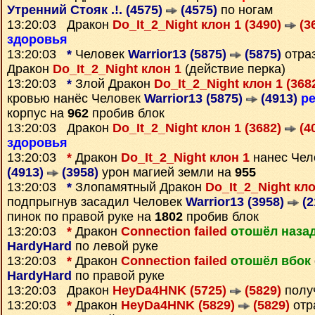
Утренний Стояк .!. (4575)
(4575)
по ногам
13:20:03 Дракон
Do_It_2_Night клон 1 (3490)
(3
здоровья
13:20:03
*
Человек
Warrior13 (5875)
(5875)
отраз
Дракон
Do_It_2_Night клон 1
(действие перка)
13:20:03
*
Злой Дракон
Do_It_2_Night клон 1 (368
кровью нанёс Человек
Warrior13 (5875)
(4913)
р
корпус на
962
пробив блок
13:20:03 Дракон
Do_It_2_Night клон 1 (3682)
(4
здоровья
13:20:03
*
Дракон
Do_It_2_Night клон 1
нанес Чел
(4913)
(3958)
урон магией земли на
955
13:20:03
*
Злопамятный Дракон
Do_It_2_Night кло
подпрыгнув засадил Человек
Warrior13 (3958)
(2
пинок по правой руке на
1802
пробив блок
13:20:03
*
Дракон
Connection failed
отошёл наза
HardyHard
по левой руке
13:20:03
*
Дракон
Connection failed
отошёл вбок
HardyHard
по правой руке
13:20:03 Дракон
HeyDa4HNK (5725)
(5829)
полу
13:20:03
*
Дракон
HeyDa4HNK (5829)
(5829)
отр