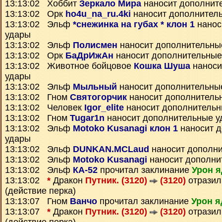
13:13:02 Хоббит
Зеркало Мира
наносит дополнит
13:13:02 Орк
ho4u_na_ru.4ki
наносит дополнител
13:13:02 Эльф
*снежинка на губах * клон 1
нанос
удары
13:13:02 Эльф
Полисмен
наносит дополнительны
13:13:02 Орк
БаДрИжАн
наносит дополнительные
13:13:02 Животное бойцовое
Кошка Шуша
наноси
удары
13:13:02 Эльф
Мыльный
наносит дополнительны
13:13:02 Гном
Святогорчик
наносит дополнитель
13:13:02 Человек
Igor_elite
наносит дополнительн
13:13:02 Гном
Tugar1n
наносит дополнительные у
13:13:02 Эльф
Motoko Kusanagi клон 1
наносит 
удары
13:13:02 Эльф
DUNKAN.MCLaud
наносит дополн
13:13:02 Эльф
Motoko Kusanagi
наносит дополни
13:13:02 Эльф
КА-52
прочитал заклинание
Урон я
13:13:02
*
Дракон
Путник. (3120)
(3120)
отразил
(действие перка)
13:13:07 Гном
Ванчо
прочитал заклинание
Урон я
13:13:07
*
Дракон
Путник. (3120)
(3120)
отразил