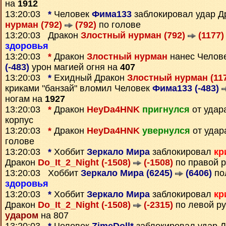
на
1912
13:20:03
*
Человек
Фима133
заблокировал удар Д
нурман (792)
(792)
по голове
13:20:03 Дракон
Злостный нурман (792)
(1177)
здоровья
13:20:03
*
Дракон
Злостный нурман
нанес Челов
(-483)
урон магией огня на
407
13:20:03
*
Ехидный Дракон
Злостный нурман (11
криками "банзай" вломил Человек
Фима133 (-483)
ногам на
1927
13:20:03
*
Дракон
HeyDa4HNK
пригнулся
от уда
корпус
13:20:03
*
Дракон
HeyDa4HNK
увернулся
от уда
голове
13:20:03
*
Хоббит
Зеркало Мира
заблокировал
кр
Дракон
Do_It_2_Night (-1508)
(-1508)
по правой р
13:20:03 Хоббит
Зеркало Мира (6245)
(6406)
по
здоровья
13:20:03
*
Хоббит
Зеркало Мира
заблокировал
кр
Дракон
Do_It_2_Night (-1508)
(-2315)
по левой ру
ударом
на 807