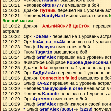
13:10:20 Человек
Karantir
вмешался в бой
13:10:21 Человек
oktus7777
вмешался в бой
13:10:21 Дракон
Путник.
перешел на 1 уровень ас
13:10:21 Человек
HardyHard
использовал свиток
боевой магии
13:10:22 Дракон
_АлЬпИйСкИй ЦвЕтОк_
перешел 
астрала
13:10:22 Орк
~DENis~
перешел на 1 уровень астр
13:10:22 Орк
ho4u_na_ru.4ki
перешел на 1 уровен
13:10:23 Эльф
Шушуля
вмешался в бой
13:10:23 Гном
Tugar1n
вмешался в бой
13:10:24 Эльф
Graf Alex
перешел на 1 уровень ас
13:10:25 Животное бойцовое
Корова Денисовна
13:10:25 Дракон
Iolai
перешел на 1 уровень астра
13:10:25 Орк
БаДрИжАн
перешел на 1 уровень ас
13:10:26 Дракон
Connection failed
вмешался в бо
13:10:26 Эльф
КА-52
перешел на 1 уровень астра
13:10:29 Человек
танцующий в огне
вмешался в 
13:10:29 Человек
Karantir
перешел на 1 уровень а
13:10:29 Орк
Артэмон
вмешался в бой
13:10:29 Эльф
Graf Alex
приблизился к своей пог
13:10:29
*
Эльф
Graf Alex (3605)
(3233)
получи