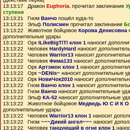
(действие перка)
13:13:17 Дракон
Euphoria.
прочитал заклинание
У
ступени
13:13:21 Гном
Ванчо
пошёл куда-то
13:13:22 Эльф
Полисмен
прочитал заклинание
Бо
13:13:22 Животное бойцовое
Корова Денисовна
дополнительные удары
13:13:22 Орк
ILikeBigTiTi клон 1
наносит дополни
13:13:22 Человек
HardyHard
наносит дополнител
13:13:22 Человек
Warrior13
наносит дополнитель
13:13:22 Человек
Фима133
наносит дополнительн
13:13:22 Орк
Артэмон клон 1
наносит дополните
13:13:22 Орк
~DENis~
наносит дополнительные у
13:13:22 Орк
НовиЧок2010
наносит дополнитель
13:13:22 Гном
Ванчо клон 1
наносит дополнитель
13:13:22 Гном
Ванчо
наносит дополнительные уд
13:13:22 Эльф
КА-52
наносит дополнительные уд
13:13:22 Животное бойцовое
Медведь Ю С И К О
дополнительные удары
13:13:22 Человек
Warrior13 клон 1
наносит допол
13:13:22 Гном
~~~Дикий ангел~~~
наносит допол
13:13:22 Человек
танцующий в огне клон 1
нанос