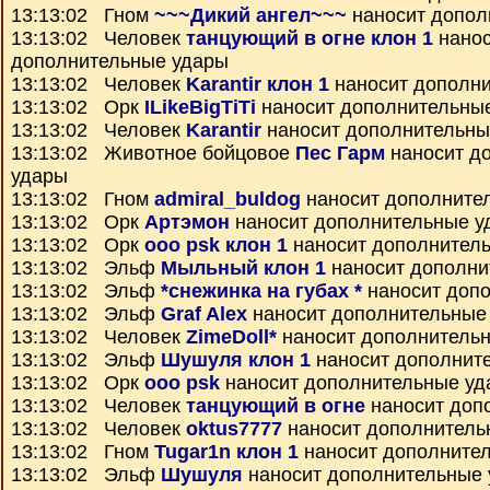
13:13:02 Гном
~~~Дикий ангел~~~
наносит допол
13:13:02 Человек
танцующий в огне клон 1
нанос
дополнительные удары
13:13:02 Человек
Karantir клон 1
наносит дополн
13:13:02 Орк
ILikeBigTiTi
наносит дополнительны
13:13:02 Человек
Karantir
наносит дополнительны
13:13:02 Животное бойцовое
Пес Гарм
наносит д
удары
13:13:02 Гном
admiral_buldog
наносит дополните
13:13:02 Орк
Артэмон
наносит дополнительные у
13:13:02 Орк
ooo psk клон 1
наносит дополнител
13:13:02 Эльф
Мыльный клон 1
наносит дополни
13:13:02 Эльф
*снежинка на губах *
наносит доп
13:13:02 Эльф
Graf Alex
наносит дополнительные
13:13:02 Человек
ZimeDoll*
наносит дополнитель
13:13:02 Эльф
Шушуля клон 1
наносит дополнит
13:13:02 Орк
ooo psk
наносит дополнительные уд
13:13:02 Человек
танцующий в огне
наносит доп
13:13:02 Человек
oktus7777
наносит дополнитель
13:13:02 Гном
Tugar1n клон 1
наносит дополните
13:13:02 Эльф
Шушуля
наносит дополнительные