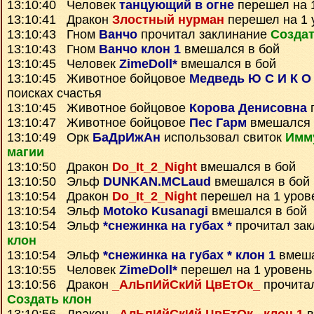
13:10:40 Человек
танцующий в огне
перешел на 1
13:10:41 Дракон
Злостный нурман
перешел на 1 
13:10:43 Гном
Ванчо
прочитал заклинание
Создат
13:10:43 Гном
Ванчо клон 1
вмешался в бой
13:10:45 Человек
ZimeDoll*
вмешался в бой
13:10:45 Животное бойцовое
Медведь Ю С И К О
поисках счастья
13:10:45 Животное бойцовое
Корова Денисовна
13:10:47 Животное бойцовое
Пес Гарм
вмешался 
13:10:49 Орк
БаДрИжАн
использовал свиток
Имму
магии
13:10:50 Дракон
Do_It_2_Night
вмешался в бой
13:10:50 Эльф
DUNKAN.MCLaud
вмешался в бой
13:10:54 Дракон
Do_It_2_Night
перешел на 1 уров
13:10:54 Эльф
Motoko Kusanagi
вмешался в бой
13:10:54 Эльф
*снежинка на губах *
прочитал за
клон
13:10:54 Эльф
*снежинка на губах * клон 1
вмеша
13:10:55 Человек
ZimeDoll*
перешел на 1 уровень
13:10:56 Дракон
_АлЬпИйСкИй ЦвЕтОк_
прочита
Создать клон