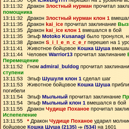
13:11:30 Орк
ILikeBigTiTi
перешел на 1 уровень а
13:11:32 Дракон
Злостный нурман
прочитал зак
помощника
13:11:32 Дракон
Злостный нурман клон 1
вмешал
13:11:35 Дракон
kai_ice
прочитал заклинание
Выз
13:11:35 Дракон
kai_ice клон 1
вмешался в бой
13:11:35 Эльф
Motoko Kusanagi
было тронулся, 
13:11:38 Дракон
S_i_l_e_n_c_e_r
перешел на 1 ур
13:11:41 Животное бойцовое
Кошка Шуша
вмешал
13:11:44 Человек
Warrior13
прочитал заклинание
Перемещение
13:11:52 Гном
admiral_buldog
прочитал заклинан
ступени
13:11:53 Эльф
Шушуля клон 1
сделал шаг
13:11:53 Животное бойцовое
Кошка Шуша
прибли
погибели
13:11:54 Эльф
Мыльный
прочитал заклинание
Пр
13:11:54 Эльф
Мыльный клон 1
вмешался в бой
13:11:55 Дракон
Чудище Поханое
прочитал закли
Испепеление
13:11:55
*
Дракон
Чудище Поханое
ударил молни
бойцовое
Кошка Шуша (2135)
(534)
на 1601