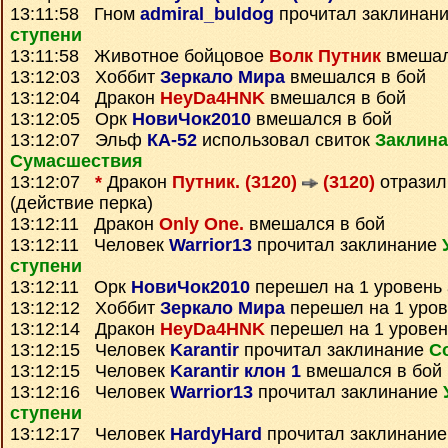
13:11:58 Гном
admiral_buldog
прочитал заклинан
ступени
13:11:58 Животное бойцовое
Волк Путник
вмешал
13:12:03 Хоббит
Зеркало Мира
вмешался в бой
13:12:04 Дракон
HeyDa4HNK
вмешался в бой
13:12:05 Орк
НовиЧок2010
вмешался в бой
13:12:07 Эльф
КА-52
использовал свиток
Заклин
Сумаcшествия
13:12:07
*
Дракон
Путник. (3120)
(3120)
отразил
(действие перка)
13:12:11 Дракон
Only One.
вмешался в бой
13:12:11 Человек
Warrior13
прочитал заклинание
ступени
13:12:11 Орк
НовиЧок2010
перешел на 1 уровень
13:12:12 Хоббит
Зеркало Мира
перешел на 1 уров
13:12:14 Дракон
HeyDa4HNK
перешел на 1 уровен
13:12:15 Человек
Karantir
прочитал заклинание
С
13:12:15 Человек
Karantir клон 1
вмешался в бой
13:12:16 Человек
Warrior13
прочитал заклинание
ступени
13:12:17 Человек
HardyHard
прочитал заклинани