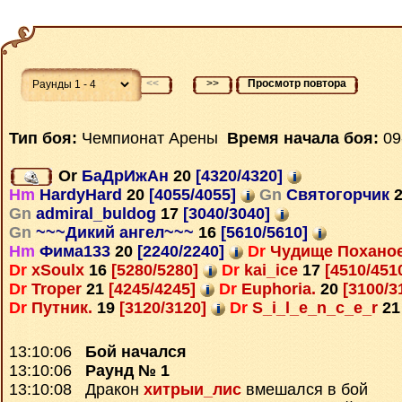
<<
>>
Просмотр повтора
Тип боя:
Чемпионат Арены
Время начала боя:
09
Or
БаДрИжАн
20
[4320/4320]
Hm
HardyHard
20
[4055/4055]
Gn
Святогорчик
Gn
admiral_buldog
17
[3040/3040]
Gn
~~~Дикий ангел~~~
16
[5610/5610]
Hm
Фима133
20
[2240/2240]
Dr
Чудище Похано
Dr
xSoulx
16
[5280/5280]
Dr
kai_ice
17
[4510/451
Dr
Troper
21
[4245/4245]
Dr
Euphoria.
20
[3100/3
Dr
Путник.
19
[3120/3120]
Dr
S_i_l_e_n_c_e_r
21
13:10:06
Бой начался
13:10:06
Раунд № 1
13:10:08 Дракон
хитрыи_лис
вмешался в бой