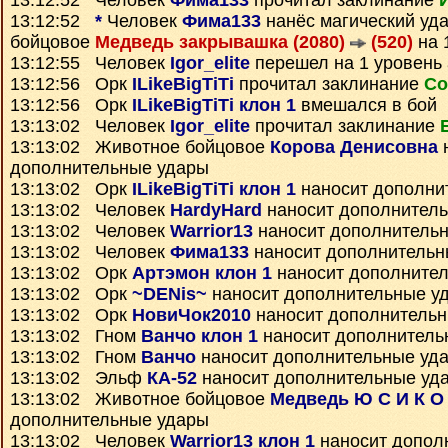
13:12:52 Человек
Фима133
прочитал заклинание
13:12:52
*
Человек
Фима133
нанёс магический уд
бойцовое
Медведь закрывашка (2080)
(520)
на 
13:12:55 Человек
Igor_elite
перешел на 1 уровень
13:12:56 Орк
ILikeBigTiTi
прочитал заклинание
Со
13:12:56 Орк
ILikeBigTiTi клон 1
вмешался в бой
13:13:02 Человек
Igor_elite
прочитал заклинание
13:13:02 Животное бойцовое
Корова Денисовна
дополнительные удары
13:13:02 Орк
ILikeBigTiTi клон 1
наносит дополни
13:13:02 Человек
HardyHard
наносит дополнител
13:13:02 Человек
Warrior13
наносит дополнитель
13:13:02 Человек
Фима133
наносит дополнительн
13:13:02 Орк
Артэмон клон 1
наносит дополните
13:13:02 Орк
~DENis~
наносит дополнительные у
13:13:02 Орк
НовиЧок2010
наносит дополнитель
13:13:02 Гном
Ванчо клон 1
наносит дополнитель
13:13:02 Гном
Ванчо
наносит дополнительные уд
13:13:02 Эльф
КА-52
наносит дополнительные уд
13:13:02 Животное бойцовое
Медведь Ю С И К О
дополнительные удары
13:13:02 Человек
Warrior13 клон 1
наносит допол