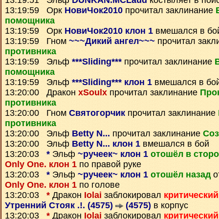
13:19:51 Эльф
DUNKAN.MCLaud
костыляет в поис
13:19:59 Орк
НовиЧок2010
прочитал заклинание
помощника
13:19:59 Орк
НовиЧок2010 клон 1
вмешался в бо
13:19:59 Гном
~~~Дикий ангел~~~
прочитал закл
противника
13:19:59 Эльф
***Sliding***
прочитал заклинание
помощника
13:19:59 Эльф
***Sliding*** клон 1
вмешался в бо
13:20:00 Дракон
xSoulx
прочитал заклинание
Про
противника
13:20:00 Гном
Святогорчик
прочитал заклинание
противника
13:20:00 Эльф
Betty N...
прочитал заклинание
Соз
13:20:00 Эльф
Betty N... клон 1
вмешался в бой
13:20:03
*
Эльф
~ручеек~ клон 1
отошёл в стор
Only One. клон 1
по правой руке
13:20:03
*
Эльф
~ручеек~ клон 1
отошёл назад
о
Only One. клон 1
по голове
13:20:03
*
Дракон
Iolai
заблокировал
критический
Утренний Стояк .!. (4575)
(4575)
в корпус
13:20:03
*
Дракон
Iolai
заблокировал
критический