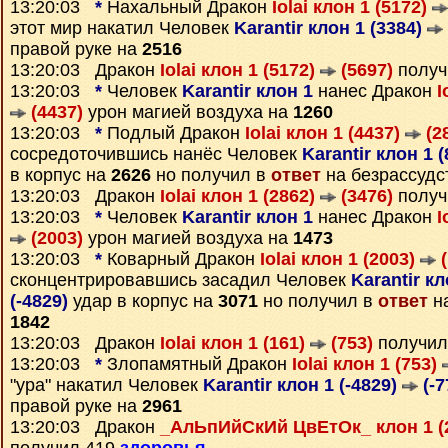
13:20:03
*
Нахальный Дракон
Iolai клон 1 (5172)
этот мир накатил Человек
Karantir клон 1 (3384)
правой руке на
2516
13:20:03 Дракон
Iolai клон 1 (5172)
(5697)
получ
13:20:03
*
Человек
Karantir клон 1
нанес Дракон
I
(4437)
урон магией воздуха на
1260
13:20:03
*
Подлый Дракон
Iolai клон 1 (4437)
(2
сосредоточившись нанёс Человек
Karantir клон 1 
в корпус на
2626
но получил в
ответ
на безрассудс
13:20:03 Дракон
Iolai клон 1 (2862)
(3476)
получ
13:20:03
*
Человек
Karantir клон 1
нанес Дракон
I
(2003)
урон магией воздуха на
1473
13:20:03
*
Коварный Дракон
Iolai клон 1 (2003)
(
сконцентрировавшись засадил Человек
Karantir кл
(-4829)
удар в корпус на
3071
но получил в
ответ
на
1842
13:20:03 Дракон
Iolai клон 1 (161)
(753)
получил
13:20:03
*
Злопамятный Дракон
Iolai клон 1 (753)
"ура" накатил Человек
Karantir клон 1 (-4829)
(-7
правой руке на
2961
13:20:03 Дракон
_АлЬпИйСкИй ЦвЕтОк_ клон 1 (