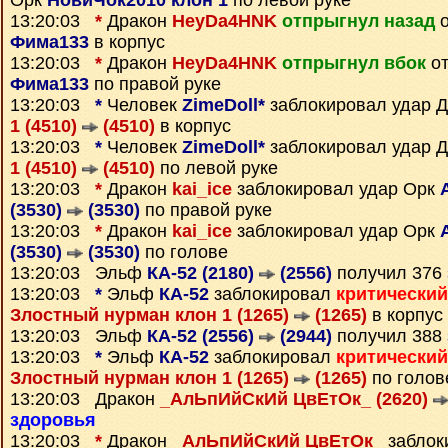
Орк
НовиЧок2010 клон 1
по левой руке
13:20:03
*
Дракон
HeyDa4HNK
отпрыгнул назад
о
Фима133
в корпус
13:20:03
*
Дракон
HeyDa4HNK
отпрыгнул вбок
от
Фима133
по правой руке
13:20:03
*
Человек
ZimeDoll*
заблокировал удар 
1 (4510)
(4510)
в корпус
13:20:03
*
Человек
ZimeDoll*
заблокировал удар 
1 (4510)
(4510)
по левой руке
13:20:03
*
Дракон
kai_ice
заблокировал удар Орк
(3530)
(3530)
по правой руке
13:20:03
*
Дракон
kai_ice
заблокировал удар Орк
(3530)
(3530)
по голове
13:20:03 Эльф
КА-52 (2180)
(2556)
получил 376
13:20:03
*
Эльф
КА-52
заблокировал
критический
Злостный нурман клон 1 (1265)
(1265)
в корпус
13:20:03 Эльф
КА-52 (2556)
(2944)
получил 388
13:20:03
*
Эльф
КА-52
заблокировал
критический
Злостный нурман клон 1 (1265)
(1265)
по голов
13:20:03 Дракон
_АлЬпИйСкИй ЦвЕтОк_ (2620)
здоровья
13:20:03
*
Дракон
_АлЬпИйСкИй ЦвЕтОк_
заблок