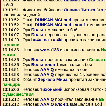
13:13:48 Животное бойцовое
Львица Титька 3го 
в бой
13:13:51 Животное бойцовое
Львица Титька 3го 
направился домой
13:13:52 Эльф
DUNKAN.MCLaud
прочитал закли
13:13:52 Эльф
DUNKAN.MCLaud клон 1
вмешался
13:14:02 Орк
Больг
вмешался в бой
13:14:07 Орк
Больг
перешел на 1 уровень астрал
13:14:20 Орк
ho4u_na_ru.4ki
прочитал заклинани
ступени
13:14:33 Человек
Фима133
использовал свиток
Им
магии
13:14:36 Орк
Больг
прочитал заклинание
Создать
13:14:36 Орк
Больг клон 1
вмешался в бой
13:14:51 Человек
AAA.Q
вмешался в бой
13:14:58 Человек
AAA.Q
перешел на 1 уровень ас
13:14:58 Хоббит
Зеркало Мира
прочитал заклина
панцирь
13:15:06 Человек
тихонький
использовал свиток
Сумаcшествия
13:15:12 Человек
AAA.Q
прочитал заклинание
Вы
13:15:12 Человек
AAA.Q клон 1
вмешался в бой