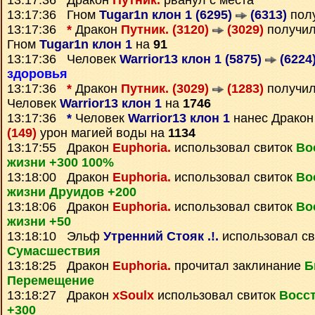
13:17:36 Дракон
Путник.
рванул с места
13:17:36 Гном
Tugar1n клон 1 (6295)
(6313)
пол
13:17:36
*
Дракон
Путник. (3120)
(3029)
получи
Гном
Tugar1n клон 1
на
91
13:17:36 Человек
Warrior13 клон 1 (5875)
(6224
здоровья
13:17:36
*
Дракон
Путник. (3029)
(1283)
получи
Человек
Warrior13 клон 1
на
1746
13:17:36
*
Человек
Warrior13 клон 1
нанес Драко
(149)
урон магией воды на
1134
13:17:55 Дракон
Euphoria.
использовал свиток
Во
жизни +300 100%
13:18:00 Дракон
Euphoria.
использовал свиток
Во
жизни Друидов +200
13:18:06 Дракон
Euphoria.
использовал свиток
Во
жизни +50
13:18:10 Эльф
Утренний Стояк .!.
использовал с
Сумаcшествия
13:18:25 Дракон
Euphoria.
прочитал заклинание
Б
Перемещение
13:18:27 Дракон
xSoulx
использовал свиток
Восс
+300