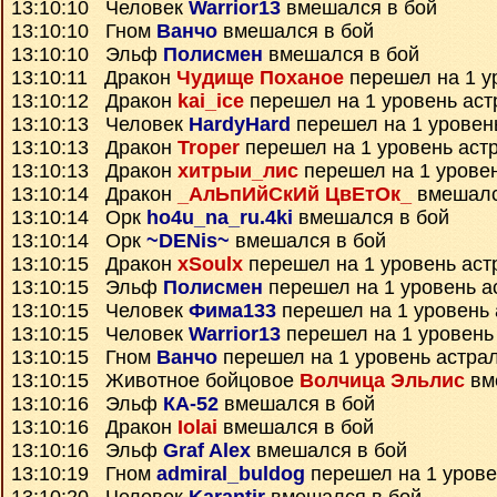
13:10:10 Человек
Warrior13
вмешался в бой
13:10:10 Гном
Ванчо
вмешался в бой
13:10:10 Эльф
Полисмен
вмешался в бой
13:10:11 Дракон
Чудище Поханое
перешел на 1 у
13:10:12 Дракон
kai_ice
перешел на 1 уровень аст
13:10:13 Человек
HardyHard
перешел на 1 уровен
13:10:13 Дракон
Troper
перешел на 1 уровень аст
13:10:13 Дракон
хитрыи_лис
перешел на 1 урове
13:10:14 Дракон
_АлЬпИйСкИй ЦвЕтОк_
вмешалс
13:10:14 Орк
ho4u_na_ru.4ki
вмешался в бой
13:10:14 Орк
~DENis~
вмешался в бой
13:10:15 Дракон
xSoulx
перешел на 1 уровень аст
13:10:15 Эльф
Полисмен
перешел на 1 уровень а
13:10:15 Человек
Фима133
перешел на 1 уровень 
13:10:15 Человек
Warrior13
перешел на 1 уровень
13:10:15 Гном
Ванчо
перешел на 1 уровень астра
13:10:15 Животное бойцовое
Волчица Эльлис
вм
13:10:16 Эльф
КА-52
вмешался в бой
13:10:16 Дракон
Iolai
вмешался в бой
13:10:16 Эльф
Graf Alex
вмешался в бой
13:10:19 Гном
admiral_buldog
перешел на 1 урове