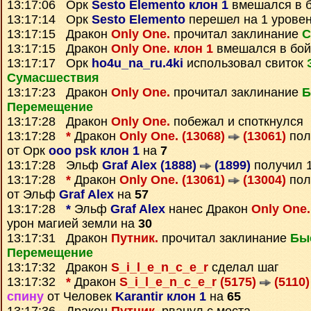
13:17:06 Орк
Sesto Elemento клон 1
вмешался в 
13:17:14 Орк
Sesto Elemento
перешел на 1 уровен
13:17:15 Дракон
Only One.
прочитал заклинание
С
13:17:15 Дракон
Only One. клон 1
вмешался в бой
13:17:17 Орк
ho4u_na_ru.4ki
использовал свиток
Сумаcшествия
13:17:23 Дракон
Only One.
прочитал заклинание
Б
Перемещение
13:17:28 Дракон
Only One.
побежал и споткнулся
13:17:28
*
Дракон
Only One. (13068)
(13061)
пол
от Орк
ooo psk клон 1
на
7
13:17:28 Эльф
Graf Alex (1888)
(1899)
получил 
13:17:28
*
Дракон
Only One. (13061)
(13004)
пол
от Эльф
Graf Alex
на
57
13:17:28
*
Эльф
Graf Alex
нанес Дракон
Only One.
урон магией земли на
30
13:17:31 Дракон
Путник.
прочитал заклинание
Бы
Перемещение
13:17:32 Дракон
S_i_l_e_n_c_e_r
сделал шаг
13:17:32
*
Дракон
S_i_l_e_n_c_e_r (5175)
(5110)
спину
от Человек
Karantir клон 1
на
65