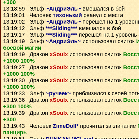
+300
13:18:59 Эльф
~АндриЭль~
вмешался в бой
13:19:01 Человек
тихонький
рванул с места
13:19:02 Эльф
~АндриЭль~
перешел на 1 уровен
13:19:12 Эльф
***Sliding***
вмешался в бой
13:19:17 Эльф
***Sliding***
перешел на 1 уровень 
13:19:19 Эльф
~АндриЭль~
использовал свиток
боевой магии
13:19:19 Дракон
xSoulx
использовал свиток
Восс
+1000 100%
13:19:27 Дракон
xSoulx
использовал свиток
Восс
+1000 100%
13:19:30 Дракон
xSoulx
использовал свиток
Восс
+1000 100%
13:19:33 Эльф
~ручеек~
приблизился к своей пог
13:19:36 Дракон
xSoulx
использовал свиток
Восс
+300 100%
13:19:39 Дракон
xSoulx
использовал свиток
Восс
+300
13:19:43 Человек
ZimeDoll*
прочитал заклинание
панцирь