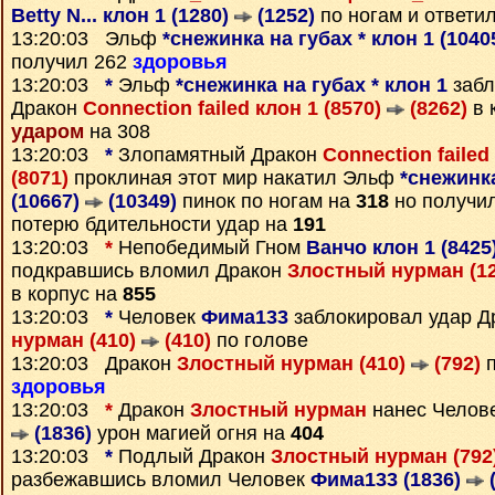
Betty N... клон 1 (1280)
(1252)
по ногам и ответи
13:20:03 Эльф
*снежинка на губах * клон 1 (1040
получил 262
здоровья
13:20:03
*
Эльф
*снежинка на губах * клон 1
забл
Дракон
Connection failed клон 1 (8570)
(8262)
в 
ударом
на 308
13:20:03
*
Злопамятный Дракон
Connection failed
(8071)
проклиная этот мир накатил Эльф
*снежинка
(10667)
(10349)
пинок по ногам на
318
но получи
потерю бдительности удар на
191
13:20:03
*
Непобедимый Гном
Ванчо клон 1 (8425
подкравшись вломил Дракон
Злостный нурман (1
в корпус на
855
13:20:03
*
Человек
Фима133
заблокировал удар Д
нурман (410)
(410)
по голове
13:20:03 Дракон
Злостный нурман (410)
(792)
п
здоровья
13:20:03
*
Дракон
Злостный нурман
нанес Челов
(1836)
урон магией огня на
404
13:20:03
*
Подлый Дракон
Злостный нурман (792
разбежавшись вломил Человек
Фима133 (1836)
(