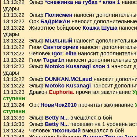
13:13:22 Эльф
*снежинка на губах * клон 1
нанос
удары
13:13:22 Эльф
Полисмен
наносит дополнительны
13:13:22 Орк
БаДрИжАн
наносит дополнительные
13:13:22 Животное бойцовое
Кошка Шуша
наноси
удары
13:13:22 Эльф
Мыльный
наносит дополнительны
13:13:22 Гном
Святогорчик
наносит дополнитель
13:13:22 Человек
Igor_elite
наносит дополнительн
13:13:22 Гном
Tugar1n
наносит дополнительные у
13:13:22 Эльф
Motoko Kusanagi клон 1
наносит 
удары
13:13:22 Эльф
DUNKAN.MCLaud
наносит дополн
13:13:22 Эльф
Motoko Kusanagi
наносит дополни
13:13:23 Дракон
Euphoria.
прочитал заклинание
У
ступени
13:13:24 Орк
НовиЧок2010
прочитал заклинание
ступени
13:13:30 Эльф
Betty N...
вмешался в бой
13:13:36 Эльф
Betty N...
перешел на 1 уровень ас
13:13:42 Человек
тихонький
вмешался в бой