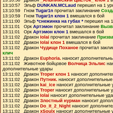
13:10:56 Дракон
_АлЬпИйСкИй ЦвЕтОк_ клон 1
в
13:10:57 Эльф
DUNKAN.MCLaud
перешел на 1 ур
13:10:59 Гном
Tugar1n
прочитал заклинание
Созд
13:10:59 Гном
Tugar1n клон 1
вмешался в бой
13:11:00 Эльф
*снежинка на губах *
перешел на 1
13:11:01 Орк
Артэмон
прочитал заклинание
Вызв
13:11:01 Орк
Артэмон клон 1
вмешался в бой
13:11:02 Дракон
Iolai
прочитал заклинание
Призва
13:11:02 Дракон
Iolai клон 1
вмешался в бой
13:11:02 Дракон
Чудище Поханое
прочитал закл
клич
13:11:02 Дракон
Euphoria.
наносит дополнительн
13:11:02 Животное бойцовое
Волчица Эльлис
на
дополнительные удары
13:11:02 Дракон
Troper клон 1
наносит дополните
13:11:02 Дракон
Путник.
наносит дополнительные
13:11:02 Дракон
kai_ice
наносит дополнительные 
13:11:02 Дракон
Troper
наносит дополнительные 
13:11:02 Дракон
Iolai
наносит дополнительные уд
13:11:02 Дракон
Злостный нурман
наносит допол
13:11:02 Дракон
Do_It_2_Night
наносит дополните
13:11:02 Дракон
xSoulx
наносит дополнительные 