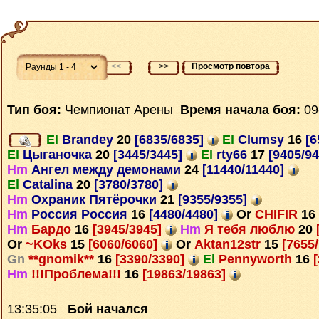
<<
>>
Просмотр повтора
Тип боя:
Чемпионат Арены
Время начала боя:
09
El
Brandey
20
[6835/6835]
El
Clumsy
16
[6
El
Цыганочка
20
[3445/3445]
El
rty66
17
[9405/9
Hm
Ангел между демонами
24
[11440/11440]
El
Catalina
20
[3780/3780]
Hm
Охраник Пятёрочки
21
[9355/9355]
Hm
Россия Россия
16
[4480/4480]
Or
CHIFIR
16
Hm
Бардо
16
[3945/3945]
Hm
Я тебя люблю
20
Or
~KOks
15
[6060/6060]
Or
Aktan12str
15
[7655
Gn
**gnomik**
16
[3390/3390]
El
Pennyworth
16
[
Hm
!!!Проблема!!!
16
[19863/19863]
13:35:05
Бой начался