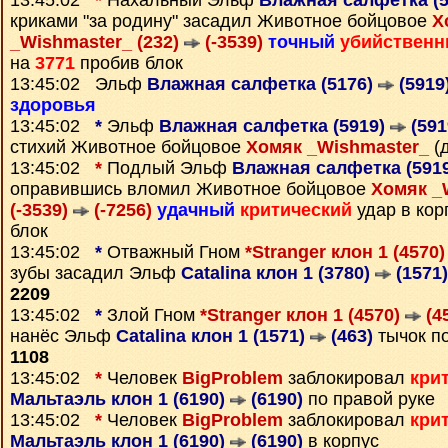
13:45:02
*
Нахальный Эльф
Влажная салфетка (
криками "за родину" засадил Животное бойцовое
Х
_Wishmaster_ (232)
(-3539)
точный
убийствен
на
3771
пробив блок
13:45:02 Эльф
Влажная салфетка (5176)
(5919
здоровья
13:45:02
*
Эльф
Влажная салфетка (5919)
(591
стихий Животное бойцовое
Хомяк _Wishmaster_
(д
13:45:02
*
Подлый Эльф
Влажная салфетка (591
оправившись вломил Животное бойцовое
Хомяк _
(-3539)
(-7256)
удачный
критический
удар в кор
блок
13:45:02
*
Отважный Гном
*Stranger клон 1 (4570
зубы засадил Эльф
Catalina клон 1 (3780)
(1571)
2209
13:45:02
*
Злой Гном
*Stranger клон 1 (4570)
(4
нанёс Эльф
Catalina клон 1 (1571)
(463)
тычок по
1108
13:45:02
*
Человек
BigProblem
заблокировал
кри
Мальтаэль клон 1 (6190)
(6190)
по правой руке
13:45:02
*
Человек
BigProblem
заблокировал
кри
Мальтаэль клон 1 (6190)
(6190)
в корпус