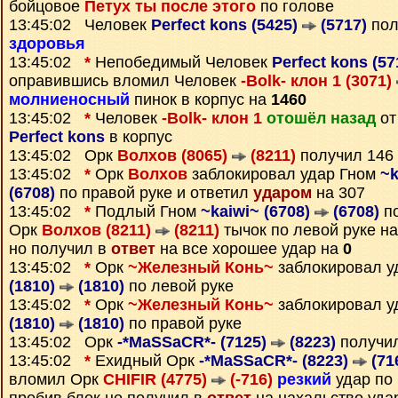
бойцовое
Петух ты после этого
по голове
13:45:02 Человек
Perfect kons (5425)
(5717)
пол
здоровья
13:45:02
*
Непобедимый Человек
Perfect kons (5
оправившись вломил Человек
-Bolk- клон 1 (3071)
молниеносный
пинок в корпус на
1460
13:45:02
*
Человек
-Bolk- клон 1
отошёл назад
от
Perfect kons
в корпус
13:45:02 Орк
Волхов (8065)
(8211)
получил 146
13:45:02
*
Орк
Волхов
заблокировал удар Гном
~k
(6708)
по правой руке и ответил
ударом
на 307
13:45:02
*
Подлый Гном
~kaiwi~ (6708)
(6708)
по
Орк
Волхов (8211)
(8211)
тычок по левой руке н
но получил в
ответ
на все хорошее удар на
0
13:45:02
*
Орк
~Железный Конь~
заблокировал у
(1810)
(1810)
по левой руке
13:45:02
*
Орк
~Железный Конь~
заблокировал у
(1810)
(1810)
по правой руке
13:45:02 Орк
-*MaSSaCR*- (7125)
(8223)
получи
13:45:02
*
Ехидный Орк
-*MaSSaCR*- (8223)
(71
вломил Орк
CHIFIR (4775)
(-716)
резкий
удар по