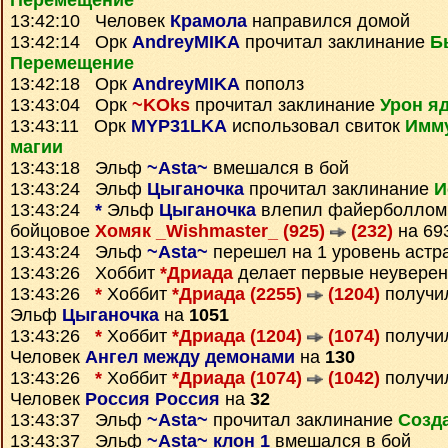
Перемещение
13:42:10 Человек
Крамола
направился домой
13:42:14 Орк
AndreyMIKA
прочитал заклинание
Б
Перемещение
13:42:18 Орк
AndreyMIKA
пополз
13:43:04 Орк
~KOks
прочитал заклинание
Урон я
13:43:11 Орк
MYP31LKA
использовал свиток
Имму
магии
13:43:18 Эльф
~Asta~
вмешался в бой
13:43:24 Эльф
Цыганочка
прочитал заклинание
И
13:43:24
*
Эльф
Цыганочка
влепил файерболлом
бойцовое
Хомяк _Wishmaster_ (925)
(232)
на 69
13:43:24 Эльф
~Asta~
перешел на 1 уровень астр
13:43:26 Хоббит
*Дриада
делает первые неувере
13:43:26
*
Хоббит
*Дриада (2255)
(1204)
получ
Эльф
Цыганочка
на
1051
13:43:26
*
Хоббит
*Дриада (1204)
(1074)
получ
Человек
Ангел между демонами
на
130
13:43:26
*
Хоббит
*Дриада (1074)
(1042)
получ
Человек
Россия Россия
на
32
13:43:37 Эльф
~Asta~
прочитал заклинание
Созд
13:43:37 Эльф
~Asta~ клон 1
вмешался в бой