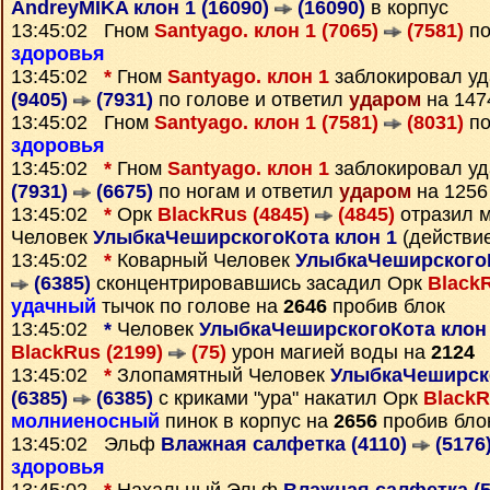
AndreyMIKA клон 1 (16090)
(16090)
в корпус
13:45:02 Гном
Santyago. клон 1 (7065)
(7581)
по
здоровья
13:45:02
*
Гном
Santyago. клон 1
заблокировал у
(9405)
(7931)
по голове и ответил
ударом
на 147
13:45:02 Гном
Santyago. клон 1 (7581)
(8031)
по
здоровья
13:45:02
*
Гном
Santyago. клон 1
заблокировал у
(7931)
(6675)
по ногам и ответил
ударом
на 1256
13:45:02
*
Орк
BlackRus (4845)
(4845)
отразил м
Человек
УлыбкаЧеширскогоКота клон 1
(действие
13:45:02
*
Коварный Человек
УлыбкаЧеширскогоКо
(6385)
сконцентрировавшись засадил Орк
Black
удачный
тычок по голове на
2646
пробив блок
13:45:02
*
Человек
УлыбкаЧеширскогоКота клон
BlackRus (2199)
(75)
урон магией воды на
2124
13:45:02
*
Злопамятный Человек
УлыбкаЧеширско
(6385)
(6385)
с криками "ура" накатил Орк
BlackR
молниеносный
пинок в корпус на
2656
пробив бло
13:45:02 Эльф
Влажная салфетка (4110)
(5176
здоровья