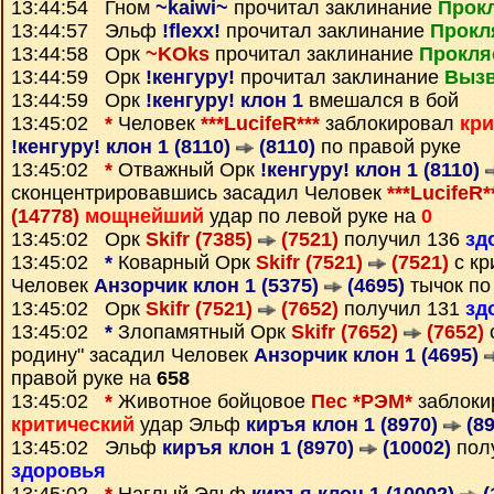
13:44:54 Гном
~kaiwi~
прочитал заклинание
Прок
13:44:57 Эльф
!flexx!
прочитал заклинание
Прокл
13:44:58 Орк
~KOks
прочитал заклинание
Прокля
13:44:59 Орк
!кенгуру!
прочитал заклинание
Вызв
13:44:59 Орк
!кенгуру! клон 1
вмешался в бой
13:45:02
*
Человек
***LucifeR***
заблокировал
кри
!кенгуру! клон 1 (8110)
(8110)
по правой руке
13:45:02
*
Отважный Орк
!кенгуру! клон 1 (8110)
сконцентрировавшись засадил Человек
***LucifeR*
(14778)
мощнейший
удар по левой руке на
0
13:45:02 Орк
Skifr (7385)
(7521)
получил 136
зд
13:45:02
*
Коварный Орк
Skifr (7521)
(7521)
с кр
Человек
Анзорчик клон 1 (5375)
(4695)
тычок по
13:45:02 Орк
Skifr (7521)
(7652)
получил 131
зд
13:45:02
*
Злопамятный Орк
Skifr (7652)
(7652)
с
родину" засадил Человек
Анзорчик клон 1 (4695)
правой руке на
658
13:45:02
*
Животное бойцовое
Пес *РЭМ*
заблоки
критический
удар Эльф
киръя клон 1 (8970)
(89
13:45:02 Эльф
киръя клон 1 (8970)
(10002)
пол
здоровья