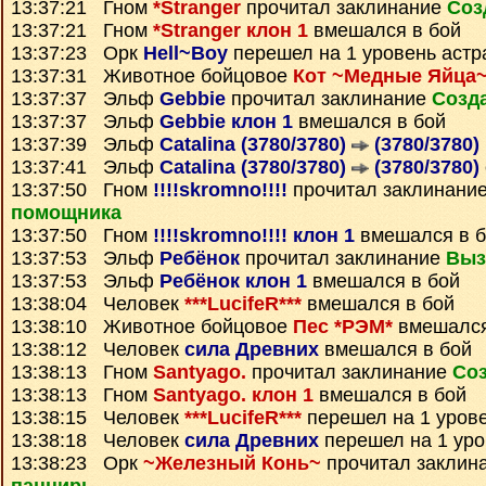
13:37:21 Гном
*Stranger
прочитал заклинание
Соз
13:37:21 Гном
*Stranger клон 1
вмешался в бой
13:37:23 Орк
Hell~Boy
перешел на 1 уровень астр
13:37:31 Животное бойцовое
Кот ~Медные Яйца
13:37:37 Эльф
Gebbie
прочитал заклинание
Созд
13:37:37 Эльф
Gebbie клон 1
вмешался в бой
13:37:39 Эльф
Catalina (3780/3780)
(3780/3780)
13:37:41 Эльф
Catalina (3780/3780)
(3780/3780)
13:37:50 Гном
!!!!skromno!!!!
прочитал заклинани
помощника
13:37:50 Гном
!!!!skromno!!!! клон 1
вмешался в б
13:37:53 Эльф
Ребёнок
прочитал заклинание
Выз
13:37:53 Эльф
Ребёнок клон 1
вмешался в бой
13:38:04 Человек
***LucifeR***
вмешался в бой
13:38:10 Животное бойцовое
Пес *РЭМ*
вмешался
13:38:12 Человек
сила Древних
вмешался в бой
13:38:13 Гном
Santyago.
прочитал заклинание
Соз
13:38:13 Гном
Santyago. клон 1
вмешался в бой
13:38:15 Человек
***LucifeR***
перешел на 1 уров
13:38:18 Человек
сила Древних
перешел на 1 уро
13:38:23 Орк
~Железный Конь~
прочитал заклин