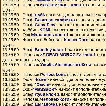
13:35:59 Эльф
Чайная*Роза
наносит дополнител
13:35:59 Человек
КЛУБНИЧКА... клон 1
наносит д
удары
13:35:59 Эльф
rty66
наносит дополнительные уда
13:35:59 Эльф
Влажная салфетка
наносит допол
13:35:59 Эльф
GamePlay..
наносит дополнительн
13:35:59 Хоббит
-KONI-
наносит дополнительные 
13:35:59 Орк
Мальтаэль клон 1
наносит дополнит
13:35:59 Животное бойцовое
Кошка Богя
наносит
удары
13:35:59 Эльф
Brandey клон 1
наносит дополнит
13:35:59 Человек
zZ DEAD MOROZ Zz клон 1
нано
дополнительные удары
13:35:59 Человек
УлыбкаЧеширскогоКота
наноси
удары
13:35:59 Человек
Perfect kons
наносит дополните
13:35:59 Гном
~kaiwi~
наносит дополнительные у
13:35:59 Эльф
*Daichi*
наносит дополнительные 
13:35:59 Орк
-*MaSSaCR*-
наносит дополнительн
13:35:59 Эльф
rty66 клон 1
наносит дополнитель
13:35:59 Человек
Человек-Котик
наносит дополн
13:35:59 Эльф
Цыганочка
наносит дополнительн