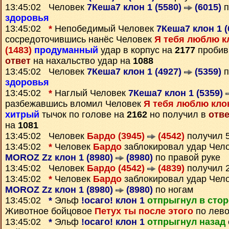
13:45:02 Человек
7Кеша7 клон 1 (5580)
(6015)
п
здоровья
13:45:02
*
Непобедимый Человек
7Кеша7 клон 1 
сосредоточившись нанёс Человек
Я тебя люблю кл
(1483)
продуманный
удар в корпус на
2177
пробив 
ответ
на нахальство удар на
1088
13:45:02 Человек
7Кеша7 клон 1 (4927)
(5359)
п
здоровья
13:45:02
*
Наглый Человек
7Кеша7 клон 1 (5359)
разбежавшись вломил Человек
Я тебя люблю клон
хитрый
тычок по голове на
2162
но получил в
отве
на
1081
13:45:02 Человек
Бардо (3945)
(4542)
получил 
13:45:02
*
Человек
Бардо
заблокировал удар Чел
MOROZ Zz клон 1 (8980)
(8980)
по правой руке
13:45:02 Человек
Бардо (4542)
(4839)
получил 
13:45:02
*
Человек
Бардо
заблокировал удар Чел
MOROZ Zz клон 1 (8980)
(8980)
по ногам
13:45:02
*
Эльф
!осаго! клон 1
отпрыгнул в сто
Животное бойцовое
Петух ты после этого
по лево
13:45:02
*
Эльф
!осаго! клон 1
отпрыгнул назад