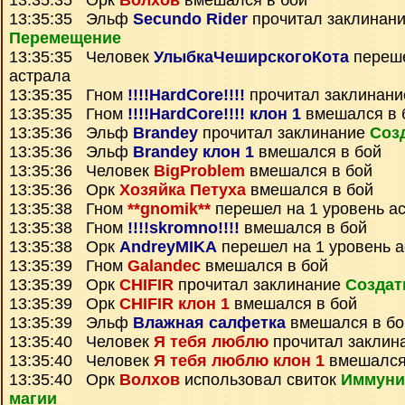
13:35:35 Орк
Волхов
вмешался в бой
13:35:35 Эльф
Secundo Rider
прочитал заклинан
Перемещение
13:35:35 Человек
УлыбкаЧеширскогоКота
переше
астрала
13:35:35 Гном
!!!!HardCore!!!!
прочитал заклинан
13:35:35 Гном
!!!!HardCore!!!! клон 1
вмешался в 
13:35:36 Эльф
Brandey
прочитал заклинание
Соз
13:35:36 Эльф
Brandey клон 1
вмешался в бой
13:35:36 Человек
BigProblem
вмешался в бой
13:35:36 Орк
Хозяйка Петуха
вмешался в бой
13:35:38 Гном
**gnomik**
перешел на 1 уровень а
13:35:38 Гном
!!!!skromno!!!!
вмешался в бой
13:35:38 Орк
AndreyMIKA
перешел на 1 уровень 
13:35:39 Гном
Galandec
вмешался в бой
13:35:39 Орк
CHIFIR
прочитал заклинание
Создат
13:35:39 Орк
CHIFIR клон 1
вмешался в бой
13:35:39 Эльф
Влажная салфетка
вмешался в бо
13:35:40 Человек
Я тебя люблю
прочитал заклин
13:35:40 Человек
Я тебя люблю клон 1
вмешался
13:35:40 Орк
Волхов
использовал свиток
Иммуни
магии