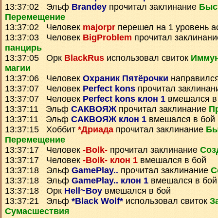
13:37:02 Эльф
Brandey
прочитал заклинание
Быс
Перемещение
13:37:02 Человек
majorpr
перешел на 1 уровень а
13:37:03 Человек
BigProblem
прочитал заклинан
панцирь
13:37:05 Орк
BlackRus
использовал свиток
Иммун
магии
13:37:06 Человек
Охраник Пятёрочки
направился
13:37:07 Человек
Perfect kons
прочитал заклинан
13:37:07 Человек
Perfect kons клон 1
вмешался в
13:37:11 Эльф
САКВОЯЖ
прочитал заклинание
П
13:37:11 Эльф
САКВОЯЖ клон 1
вмешался в бой
13:37:15 Хоббит
*Дриада
прочитал заклинание
Бы
Перемещение
13:37:17 Человек
-Bolk-
прочитал заклинание
Соз
13:37:17 Человек
-Bolk- клон 1
вмешался в бой
13:37:18 Эльф
GamePlay..
прочитал заклинание
С
13:37:18 Эльф
GamePlay.. клон 1
вмешался в бой
13:37:18 Орк
Hell~Boy
вмешался в бой
13:37:21 Эльф
*Black Wolf*
использовал свиток
З
Сумаcшествия