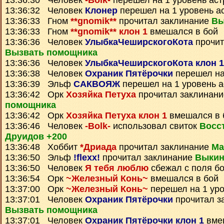
13:36:30 Человек
-Bolk-
перешел на 1 уровень ас
13:36:32 Человек
Клонер
перешел на 1 уровень а
13:36:33 Гном
**gnomik**
прочитал заклинание
Вы
13:36:33 Гном
**gnomik** клон 1
вмешался в бой
13:36:36 Человек
УлыбкаЧеширскогоКота
прочит
Вызвать помощника
13:36:36 Человек
УлыбкаЧеширскогоКота клон 1
13:36:38 Человек
Охраник Пятёрочки
перешел на
13:36:39 Эльф
САКВОЯЖ
перешел на 1 уровень 
13:36:42 Орк
Хозяйка Петуха
прочитал заклинан
помощника
13:36:42 Орк
Хозяйка Петуха клон 1
вмешался в 
13:36:46 Человек
-Bolk-
использовал свиток
Восс
Друидов +200
13:36:48 Хоббит
*Дриада
прочитал заклинание
Ма
13:36:50 Эльф
!flexx!
прочитал заклинание
Выкин
13:36:50 Человек
Я тебя люблю
сбежал с поля б
13:36:54 Орк
~Железный Конь~
вмешался в бой
13:37:00 Орк
~Железный Конь~
перешел на 1 уро
13:37:01 Человек
Охраник Пятёрочки
прочитал з
Вызвать помощника
13:37:01 Человек
Охраник Пятёрочки клон 1
вме