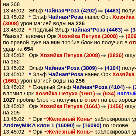
на 268
13:45:02 Эльф
Чайная*Роза (4202)
(4463)
полу
13:45:02
*
Эльф
Чайная*Роза
нанес Орк
Хозяйка 
(3008)
урон магией воды на
226
13:45:02
*
Подлый Эльф
Чайная*Роза (4463)
(3
"банзай" вломил Орк
Хозяйка Петуха (3008)
(209
по правой руке на
909
пробив блок но получил в
от
удар на
654
13:45:02 Орк
Хозяйка Петуха (3008)
(2826)
ощу
на 182
13:45:02 Эльф
Чайная*Роза (3809)
(4104)
полу
13:45:02
*
Эльф
Чайная*Роза
нанес Орк
Хозяйка 
(1661)
урон магией воды на
256
13:45:02
*
Ехидный Эльф
Чайная*Роза (4104)
(
вломил Орк
Хозяйка Петуха (1661)
(634)
наглы
1027
пробив блок но получил в
ответ
на все хорош
13:45:02 Орк
Хозяйка Петуха (1661)
(1456)
ощу
на 205
13:45:02
*
Орк
~Железный Конь~
заблокировал у
AndreyMIKA клон 1 (16090)
(16090)
по голове
13:45:02
*
Орк
~Железный Конь~
заблокировал у