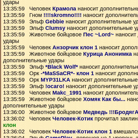
удары
13:35:59 Человек
Крамола
наносит дополнительн
13:35:59 Гном
!!!!skromno!!!!
наносит дополнител
13:35:59 Эльф
Gebbie
наносит дополнительные у
13:35:59 Эльф
Clumsy
наносит дополнительные 
13:35:59 Животное бойцовое
Пес ~Lord~
наносит
удары
13:35:59 Человек
Анзорчик клон 1
наносит допол
13:35:59 Животное бойцовое
Курица Анонимка
н
дополнительные удары
13:35:59 Эльф
*Black Wolf*
наносит дополнитель
13:35:59 Орк
-*MaSSaCR*- клон 1
наносит дополн
13:35:59 Орк
MYP31LKA
наносит дополнительные
13:35:59 Эльф
!осаго!
наносит дополнительные у
13:35:59 Человек
Makc_1991
наносит дополнител
13:35:59 Животное бойцовое
Хомяк Как бы...
нан
дополнительные удары
13:36:00 Животное бойцовое
Медведь !!!БродягА
13:36:02 Человек
Человек-Котик
прочитал закли
клон
13:36:02 Человек
Человек-Котик клон 1
вмешался