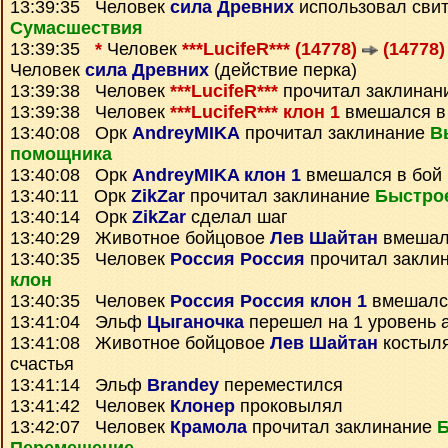
13:39:35 Человек
сила Древних
использовал сви
Сумаcшествия
13:39:35
*
Человек
***LucifeR*** (14778)
(14778)
Человек
сила Древних
(действие перка)
13:39:38 Человек
***LucifeR***
прочитал заклинан
13:39:38 Человек
***LucifeR*** клон 1
вмешался в
13:40:08 Орк
AndreyMIKA
прочитал заклинание
В
помощника
13:40:08 Орк
AndreyMIKA клон 1
вмешался в бой
13:40:11 Орк
ZikZar
прочитал заклинание
Быстро
13:40:14 Орк
ZikZar
сделал шаг
13:40:29 Животное бойцовое
Лев Шайтан
вмешал
13:40:35 Человек
Россия Россия
прочитал закли
клон
13:40:35 Человек
Россия Россия клон 1
вмешался
13:41:04 Эльф
Цыганочка
перешел на 1 уровень 
13:41:08 Животное бойцовое
Лев Шайтан
костыля
счастья
13:41:14 Эльф
Brandey
переместился
13:41:42 Человек
Клонер
проковылял
13:42:07 Человек
Крамола
прочитал заклинание