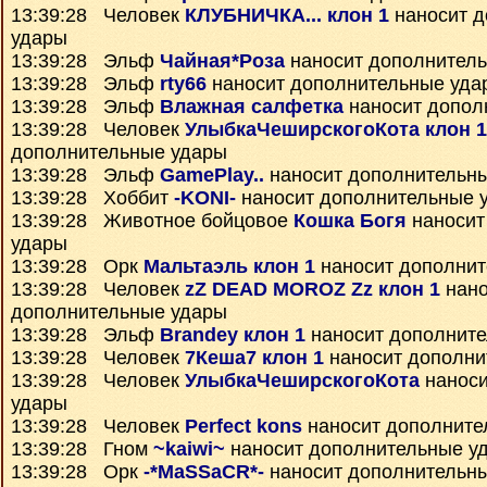
13:39:28 Человек
КЛУБНИЧКА... клон 1
наносит д
удары
13:39:28 Эльф
Чайная*Роза
наносит дополнител
13:39:28 Эльф
rty66
наносит дополнительные уда
13:39:28 Эльф
Влажная салфетка
наносит допол
13:39:28 Человек
УлыбкаЧеширскогоКота клон 1
дополнительные удары
13:39:28 Эльф
GamePlay..
наносит дополнительн
13:39:28 Хоббит
-KONI-
наносит дополнительные 
13:39:28 Животное бойцовое
Кошка Богя
наносит
удары
13:39:28 Орк
Мальтаэль клон 1
наносит дополнит
13:39:28 Человек
zZ DEAD MOROZ Zz клон 1
нано
дополнительные удары
13:39:28 Эльф
Brandey клон 1
наносит дополнит
13:39:28 Человек
7Кеша7 клон 1
наносит дополни
13:39:28 Человек
УлыбкаЧеширскогоКота
наноси
удары
13:39:28 Человек
Perfect kons
наносит дополните
13:39:28 Гном
~kaiwi~
наносит дополнительные у
13:39:28 Орк
-*MaSSaCR*-
наносит дополнительн