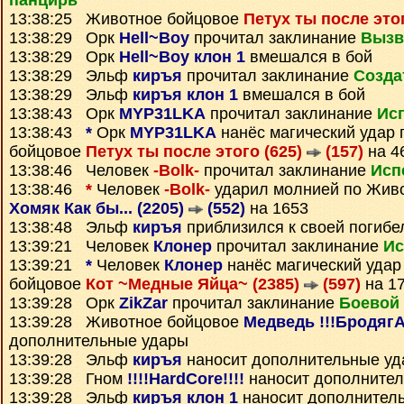
панцирь
13:38:25 Животное бойцовое
Петух ты после это
13:38:29 Орк
Hell~Boy
прочитал заклинание
Вызв
13:38:29 Орк
Hell~Boy клон 1
вмешался в бой
13:38:29 Эльф
киръя
прочитал заклинание
Созда
13:38:29 Эльф
киръя клон 1
вмешался в бой
13:38:43 Орк
MYP31LKA
прочитал заклинание
Ис
13:38:43
*
Орк
MYP31LKA
нанёс магический удар
бойцовое
Петух ты после этого (625)
(157)
на 4
13:38:46 Человек
-Bolk-
прочитал заклинание
Исп
13:38:46
*
Человек
-Bolk-
ударил молнией по Жив
Хомяк Как бы... (2205)
(552)
на 1653
13:38:48 Эльф
киръя
приблизился к своей погибе
13:39:21 Человек
Клонер
прочитал заклинание
Ис
13:39:21
*
Человек
Клонер
нанёс магический удар
бойцовое
Кот ~Медные Яйца~ (2385)
(597)
на 1
13:39:28 Орк
ZikZar
прочитал заклинание
Боевой 
13:39:28 Животное бойцовое
Медведь !!!БродягА
дополнительные удары
13:39:28 Эльф
киръя
наносит дополнительные у
13:39:28 Гном
!!!!HardCore!!!!
наносит дополните
13:39:28 Эльф
киръя клон 1
наносит дополнител