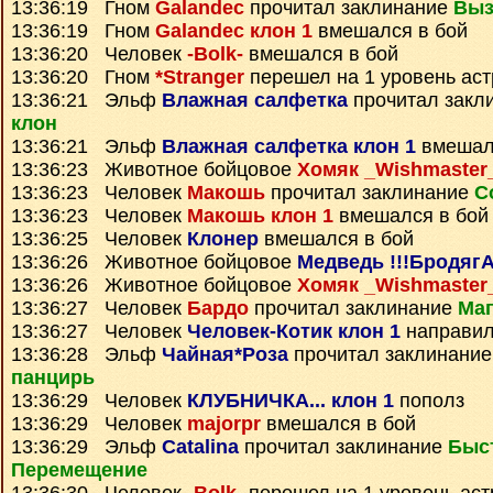
13:36:19 Гном
Galandec
прочитал заклинание
Выз
13:36:19 Гном
Galandec клон 1
вмешался в бой
13:36:20 Человек
-Bolk-
вмешался в бой
13:36:20 Гном
*Stranger
перешел на 1 уровень ас
13:36:21 Эльф
Влажная салфетка
прочитал закл
клон
13:36:21 Эльф
Влажная салфетка клон 1
вмешал
13:36:23 Животное бойцовое
Хомяк _Wishmaster
13:36:23 Человек
Макошь
прочитал заклинание
С
13:36:23 Человек
Макошь клон 1
вмешался в бой
13:36:25 Человек
Клонер
вмешался в бой
13:36:26 Животное бойцовое
Медведь !!!БродягА
13:36:26 Животное бойцовое
Хомяк _Wishmaster
13:36:27 Человек
Бардо
прочитал заклинание
Маг
13:36:27 Человек
Человек-Котик клон 1
направил
13:36:28 Эльф
Чайная*Роза
прочитал заклинани
панцирь
13:36:29 Человек
КЛУБНИЧКА... клон 1
пополз
13:36:29 Человек
majorpr
вмешался в бой
13:36:29 Эльф
Catalina
прочитал заклинание
Быс
Перемещение