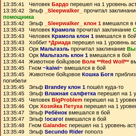
13:35:41 Человек
Бардо
перешел на 1 уровень ас
13:35:42 Эльф
_Sleepwalker_
прочитал заклинан
помощника
13:35:42 Эльф
_Sleepwalker_ клон 1
вмешался в 
13:35:43 Человек
Крамола
прочитал заклинание
С
13:35:43 Человек
Крамола клон 1
вмешался в бо
13:35:43 Хоббит
*Дриада
перешел на 1 уровень а
13:35:43 Орк
Мальтаэль
прочитал заклинание
Вы
13:35:43 Орк
Мальтаэль клон 1
вмешался в бой
13:35:44 Животное бойцовое
Волк **Red Wolf**
вм
13:35:45 Гном
~kaiwi~
вмешался в бой
13:35:45 Животное бойцовое
Кошка Богя
приблиз
погибели
13:35:45 Эльф
Brandey клон 1
пошёл куда-то
13:35:45 Эльф
Влажная салфетка
перешел на 1 
13:35:45 Человек
BigProblem
перешел на 1 урове
13:35:46 Орк
Хозяйка Петуха
перешел на 1 урове
13:35:47 Эльф
Ребёнок
вмешался в бой
13:35:47 Эльф
!осаго!
вмешался в бой
13:35:48 Гном
Galandec
перешел на 1 уровень ас
13:35:49 Эльф
Secundo Rider
пополз