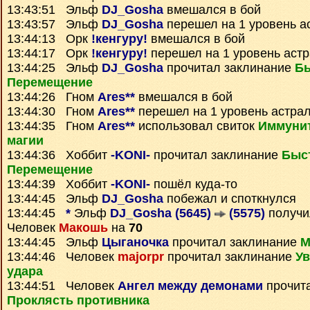
13:43:51 Эльф
DJ_Gosha
вмешался в бой
13:43:57 Эльф
DJ_Gosha
перешел на 1 уровень а
13:44:13 Орк
!кенгуру!
вмешался в бой
13:44:17 Орк
!кенгуру!
перешел на 1 уровень аст
13:44:25 Эльф
DJ_Gosha
прочитал заклинание
Б
Перемещение
13:44:26 Гном
Ares**
вмешался в бой
13:44:30 Гном
Ares**
перешел на 1 уровень астра
13:44:35 Гном
Ares**
использовал свиток
Иммунит
магии
13:44:36 Хоббит
-KONI-
прочитал заклинание
Быс
Перемещение
13:44:39 Хоббит
-KONI-
пошёл куда-то
13:44:45 Эльф
DJ_Gosha
побежал и споткнулся
13:44:45
*
Эльф
DJ_Gosha (5645)
(5575)
получ
Человек
Макошь
на
70
13:44:45 Эльф
Цыганочка
прочитал заклинание
М
13:44:46 Человек
majorpr
прочитал заклинание
Ув
удара
13:44:51 Человек
Ангел между демонами
прочит
Проклясть противника