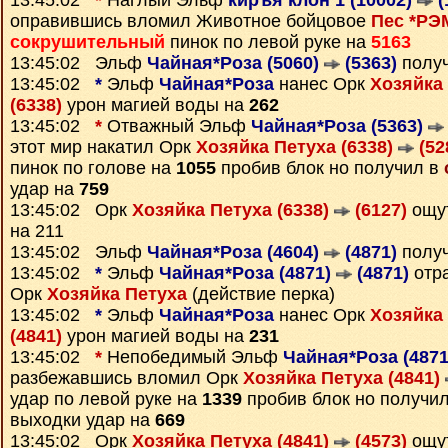
13:45:02
*
Наглый Эльф
киръя клон 1 (10002)
(
оправившись вломил Животное бойцовое
Пес *РЭМ
сокрушительный
пинок по левой руке на
5163
13:45:02 Эльф
Чайная*Роза (5060)
(5363)
полу
13:45:02
*
Эльф
Чайная*Роза
нанес Орк
Хозяйка 
(6338)
урон магией воды на
262
13:45:02
*
Отважный Эльф
Чайная*Роза (5363)
этот мир накатил Орк
Хозяйка Петуха (6338)
(52
пинок по голове на
1055
пробив блок но получил в
удар на
759
13:45:02 Орк
Хозяйка Петуха (6338)
(6127)
ощу
на 211
13:45:02 Эльф
Чайная*Роза (4604)
(4871)
полу
13:45:02
*
Эльф
Чайная*Роза (4871)
(4871)
отра
Орк
Хозяйка Петуха
(действие перка)
13:45:02
*
Эльф
Чайная*Роза
нанес Орк
Хозяйка 
(4841)
урон магией воды на
231
13:45:02
*
Непобедимый Эльф
Чайная*Роза (487
разбежавшись вломил Орк
Хозяйка Петуха (4841)
удар по левой руке на
1339
пробив блок но получи
выходки удар на
669
13:45:02 Орк
Хозяйка Петуха (4841)
(4573)
ощу