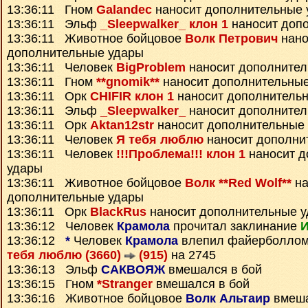
13:36:11 Гном
Galandec
наносит дополнительные 
13:36:11 Эльф
_Sleepwalker_ клон 1
наносит доп
13:36:11 Животное бойцовое
Волк Петрович
нано
дополнительные удары
13:36:11 Человек
BigProblem
наносит дополнител
13:36:11 Гном
**gnomik**
наносит дополнительны
13:36:11 Орк
CHIFIR клон 1
наносит дополнитель
13:36:11 Эльф
_Sleepwalker_
наносит дополнител
13:36:11 Орк
Aktan12str
наносит дополнительные
13:36:11 Человек
Я тебя люблю
наносит дополни
13:36:11 Человек
!!!Проблема!!! клон 1
наносит д
удары
13:36:11 Животное бойцовое
Волк **Red Wolf**
на
дополнительные удары
13:36:11 Орк
BlackRus
наносит дополнительные 
13:36:12 Человек
Крамола
прочитал заклинание
И
13:36:12
*
Человек
Крамола
влепил файерболлом
тебя люблю (3660)
(915)
на 2745
13:36:13 Эльф
САКВОЯЖ
вмешался в бой
13:36:15 Гном
*Stranger
вмешался в бой
13:36:16 Животное бойцовое
Волк Альтаир
вмеша