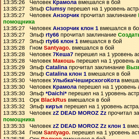
13:35:26 Человек
Крамола
вмешался в бой
13:35:27 Эльф
Clumsy
перешел на 1 уровень аст
13:35:27 Человек
Анзорчик
прочитал заклинание
помощника
13:35:27 Человек
Анзорчик клон 1
вмешался в бо
13:35:27 Эльф
rty66
прочитал заклинание
Создат
13:35:27 Эльф
rty66 клон 1
вмешался в бой
13:35:28 Гном
Santyago.
вмешался в бой
13:35:28 Человек
7Кеша7
перешел на 1 уровень а
13:35:28 Человек
Макошь
перешел на 1 уровень 
13:35:29 Эльф
Catalina
прочитал заклинание
Выз
13:35:29 Эльф
Catalina клон 1
вмешался в бой
13:35:30 Человек
УлыбкаЧеширскогоКота
вмешал
13:35:30 Человек
Крамола
перешел на 1 уровень 
13:35:30 Эльф
*Daichi*
перешел на 1 уровень аст
13:35:31 Орк
BlackRus
вмешался в бой
13:35:32 Эльф
киръя
перешел на 1 уровень астр
13:35:33 Человек
zZ DEAD MOROZ Zz
прочитал з
помощника
13:35:33 Человек
zZ DEAD MOROZ Zz клон 1
вмеш
13:35:34 Гном
Santyago.
перешел на 1 уровень ас