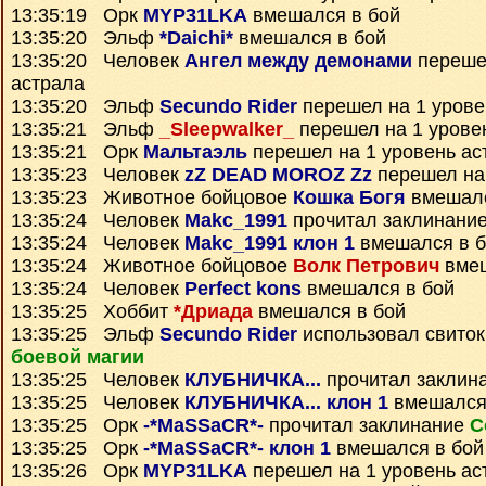
13:35:19 Орк
MYP31LKA
вмешался в бой
13:35:20 Эльф
*Daichi*
вмешался в бой
13:35:20 Человек
Ангел между демонами
перешел
астрала
13:35:20 Эльф
Secundo Rider
перешел на 1 урове
13:35:21 Эльф
_Sleepwalker_
перешел на 1 урове
13:35:21 Орк
Мальтаэль
перешел на 1 уровень ас
13:35:23 Человек
zZ DEAD MOROZ Zz
перешел на 
13:35:23 Животное бойцовое
Кошка Богя
вмешалс
13:35:24 Человек
Makc_1991
прочитал заклинани
13:35:24 Человек
Makc_1991 клон 1
вмешался в б
13:35:24 Животное бойцовое
Волк Петрович
вмеш
13:35:24 Человек
Perfect kons
вмешался в бой
13:35:25 Хоббит
*Дриада
вмешался в бой
13:35:25 Эльф
Secundo Rider
использовал свито
боевой магии
13:35:25 Человек
КЛУБНИЧКА...
прочитал заклин
13:35:25 Человек
КЛУБНИЧКА... клон 1
вмешался
13:35:25 Орк
-*MaSSaCR*-
прочитал заклинание
С
13:35:25 Орк
-*MaSSaCR*- клон 1
вмешался в бой
13:35:26 Орк
MYP31LKA
перешел на 1 уровень ас