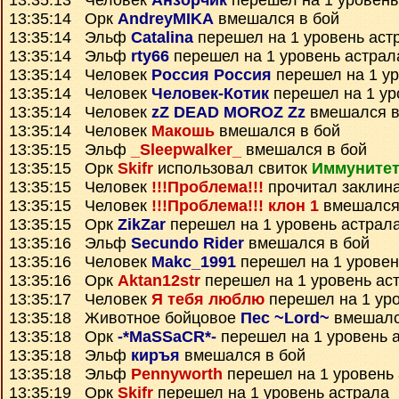
13:35:13 Человек
Анзорчик
перешел на 1 уровень
13:35:14 Орк
AndreyMIKA
вмешался в бой
13:35:14 Эльф
Catalina
перешел на 1 уровень аст
13:35:14 Эльф
rty66
перешел на 1 уровень астрал
13:35:14 Человек
Россия Россия
перешел на 1 ур
13:35:14 Человек
Человек-Котик
перешел на 1 ур
13:35:14 Человек
zZ DEAD MOROZ Zz
вмешался в
13:35:14 Человек
Макошь
вмешался в бой
13:35:15 Эльф
_Sleepwalker_
вмешался в бой
13:35:15 Орк
Skifr
использовал свиток
Иммунитет
13:35:15 Человек
!!!Проблема!!!
прочитал заклин
13:35:15 Человек
!!!Проблема!!! клон 1
вмешался
13:35:15 Орк
ZikZar
перешел на 1 уровень астрал
13:35:16 Эльф
Secundo Rider
вмешался в бой
13:35:16 Человек
Makc_1991
перешел на 1 уровен
13:35:16 Орк
Aktan12str
перешел на 1 уровень ас
13:35:17 Человек
Я тебя люблю
перешел на 1 ур
13:35:18 Животное бойцовое
Пес ~Lord~
вмешалс
13:35:18 Орк
-*MaSSaCR*-
перешел на 1 уровень 
13:35:18 Эльф
киръя
вмешался в бой
13:35:18 Эльф
Pennyworth
перешел на 1 уровень
13:35:19 Орк
Skifr
перешел на 1 уровень астрала