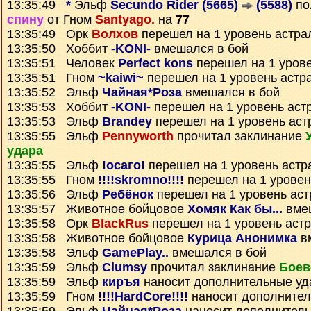
13:35:49
*
Эльф
Secundo Rider (5665)
(5588)
по
спину
от Гном
Santyago.
на
77
13:35:49 Орк
Волхов
перешел на 1 уровень астра
13:35:50 Хоббит
-KONI-
вмешался в бой
13:35:51 Человек
Perfect kons
перешел на 1 уров
13:35:51 Гном
~kaiwi~
перешел на 1 уровень астр
13:35:52 Эльф
Чайная*Роза
вмешался в бой
13:35:53 Хоббит
-KONI-
перешел на 1 уровень аст
13:35:53 Эльф
Brandey
перешел на 1 уровень аст
13:35:55 Эльф
Pennyworth
прочитал заклинание
удара
13:35:55 Эльф
!осаго!
перешел на 1 уровень астр
13:35:55 Гном
!!!!skromno!!!!
перешел на 1 уровен
13:35:56 Эльф
Ребёнок
перешел на 1 уровень ас
13:35:57 Животное бойцовое
Хомяк Как бы...
вмеш
13:35:58 Орк
BlackRus
перешел на 1 уровень аст
13:35:58 Животное бойцовое
Курица Анонимка
в
13:35:58 Эльф
GamePlay..
вмешался в бой
13:35:59 Эльф
Clumsy
прочитал заклинание
Боев
13:35:59 Эльф
киръя
наносит дополнительные у
13:35:59 Гном
!!!!HardCore!!!!
наносит дополните