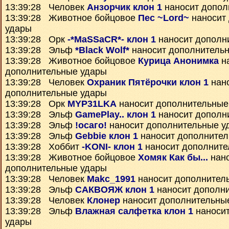
13:39:28 Человек
Анзорчик клон 1
наносит допол
13:39:28 Животное бойцовое
Пес ~Lord~
наносит
удары
13:39:28 Орк
-*MaSSaCR*- клон 1
наносит дополн
13:39:28 Эльф
*Black Wolf*
наносит дополнитель
13:39:28 Животное бойцовое
Курица Анонимка
н
дополнительные удары
13:39:28 Человек
Охраник Пятёрочки клон 1
нан
дополнительные удары
13:39:28 Орк
MYP31LKA
наносит дополнительные
13:39:28 Эльф
GamePlay.. клон 1
наносит дополн
13:39:28 Эльф
!осаго!
наносит дополнительные у
13:39:28 Эльф
Gebbie клон 1
наносит дополнител
13:39:28 Хоббит
-KONI- клон 1
наносит дополните
13:39:28 Животное бойцовое
Хомяк Как бы...
нан
дополнительные удары
13:39:28 Человек
Makc_1991
наносит дополнител
13:39:28 Эльф
САКВОЯЖ клон 1
наносит дополн
13:39:28 Человек
Клонер
наносит дополнительны
13:39:28 Эльф
Влажная салфетка клон 1
наносит
удары