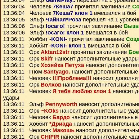
13:36:04 Эльф
GamePlay..
перешел на 1 уровень 
13:36:04 Человек
7Кеша7
прочитал заклинание
Со
13:36:04 Человек
7Кеша7 клон 1
вмешался в бой
13:36:05 Эльф
Чайная*Роза
перешел на 1 уровен
13:36:06 Эльф
!осаго!
прочитал заклинание
Вызв
13:36:06 Эльф
!осаго! клон 1
вмешался в бой
13:36:11 Хоббит
-KONI-
прочитал заклинание
Созд
13:36:11 Хоббит
-KONI- клон 1
вмешался в бой
13:36:11 Орк
Aktan12str
прочитал заклинание
Бое
13:36:11 Орк
Skifr
наносит дополнительные удары
13:36:11 Орк
Хозяйка Петуха
наносит дополните
13:36:11 Гном
Santyago.
наносит дополнительные
13:36:11 Человек
!!!Проблема!!!
наносит дополни
13:36:11 Орк
Волхов
наносит дополнительные уд
13:36:11 Человек
Я тебя люблю клон 1
наносит д
удары
13:36:11 Эльф
Pennyworth
наносит дополнительн
13:36:11 Орк
~KOks
наносит дополнительные уда
13:36:11 Человек
Бардо
наносит дополнительные
13:36:11 Хоббит
*Дриада
наносит дополнительны
13:36:11 Человек
Макошь
наносит дополнительны
13:36:11 Орк
CHIFIR
наносит дополнительные уда