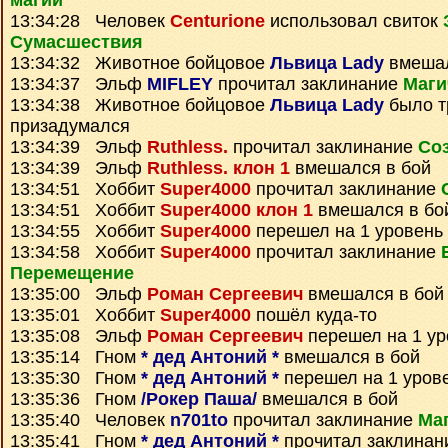
магии
13:34:28 Человек
Centurione
использовал свиток
Сумаcшествия
13:34:32 Животное бойцовое
Львица Lady
вмешал
13:34:37 Эльф
MIFLEY
прочитал заклинание
Маги
13:34:38 Животное бойцовое
Львица Lady
было т
призадумался
13:34:39 Эльф
Ruthless.
прочитал заклинание
Со
13:34:39 Эльф
Ruthless. клон 1
вмешался в бой
13:34:51 Хоббит
Super4000
прочитал заклинание
13:34:51 Хоббит
Super4000 клон 1
вмешался в бо
13:34:55 Хоббит
Super4000
перешел на 1 уровень
13:34:58 Хоббит
Super4000
прочитал заклинание
Перемещение
13:35:00 Эльф
Роман Сергеевич
вмешался в бой
13:35:01 Хоббит
Super4000
пошёл куда-то
13:35:08 Эльф
Роман Сергеевич
перешел на 1 ур
13:35:14 Гном
* дед Антоний *
вмешался в бой
13:35:30 Гном
* дед Антоний *
перешел на 1 уров
13:35:36 Гном
/Рокер Паша/
вмешался в бой
13:35:40 Человек
n701to
прочитал заклинание
Ма
13:35:41 Гном
* дед Антоний *
прочитал заклина