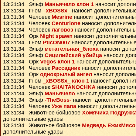
13:31:34 Эльф
Маньячело клон 1
наносит дополн
13:31:34 Гном
_xBOSSx_
наносит дополнительны
13:31:34 Человек
Mesrine
наносит дополнительны
13:31:34 Человек
Centurione
наносит дополнител
13:31:34 Человек
лаговоз
наносит дополнительны
13:31:34 Орк
Night spawn
наносит дополнительны
13:31:34 Гном
PtIcON007
наносит дополнительные
13:31:34 Эльф
метательная_блоха
наносит допо
13:31:34 Эльф
Сицилийский убийца
наносит доп
13:31:34 Орк
Vegos клон 1
наносит дополнительн
13:31:34 Человек
Рассадник
наносит дополнител
13:31:34 Орк
однокрылый ангел
наносит дополн
13:31:34 Гном
_xBOSSx_ клон 1
наносит дополни
13:31:34 Человек
SHAITANOCHKA
наносит допол
13:31:34 Эльф
Маньячело
наносит дополнительн
13:31:34 Эльф
-TheBoss-
наносит дополнительны
13:31:34 Человек
Уже папа
наносит дополнитель
13:31:34 Животное бойцовое
Хомячиха Подружк
дополнительные удары
13:31:34 Животное бойцовое
Медведь ЁжикМясо
дополнительные удары