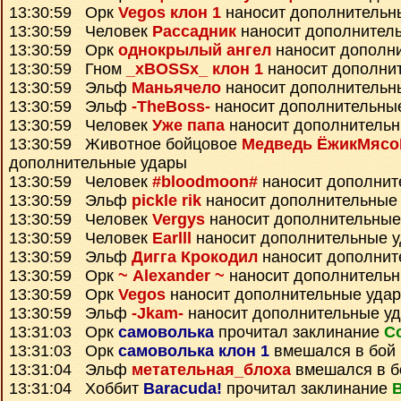
13:30:59 Орк
Vegos клон 1
наносит дополнительн
13:30:59 Человек
Рассадник
наносит дополнител
13:30:59 Орк
однокрылый ангел
наносит дополн
13:30:59 Гном
_xBOSSx_ клон 1
наносит дополни
13:30:59 Эльф
Маньячело
наносит дополнительн
13:30:59 Эльф
-TheBoss-
наносит дополнительны
13:30:59 Человек
Уже папа
наносит дополнитель
13:30:59 Животное бойцовое
Медведь ЁжикМясо
дополнительные удары
13:30:59 Человек
#bloodmoon#
наносит дополнит
13:30:59 Эльф
pickle rik
наносит дополнительные
13:30:59 Человек
Vergys
наносит дополнительные
13:30:59 Человек
Earlll
наносит дополнительные 
13:30:59 Эльф
Дигга Крокодил
наносит дополнит
13:30:59 Орк
~ Alexander ~
наносит дополнитель
13:30:59 Орк
Vegos
наносит дополнительные уда
13:30:59 Эльф
-Jkam-
наносит дополнительные у
13:31:03 Орк
самоволька
прочитал заклинание
С
13:31:03 Орк
самоволька клон 1
вмешался в бой
13:31:04 Эльф
метательная_блоха
вмешался в б
13:31:04 Хоббит
Baracuda!
прочитал заклинание