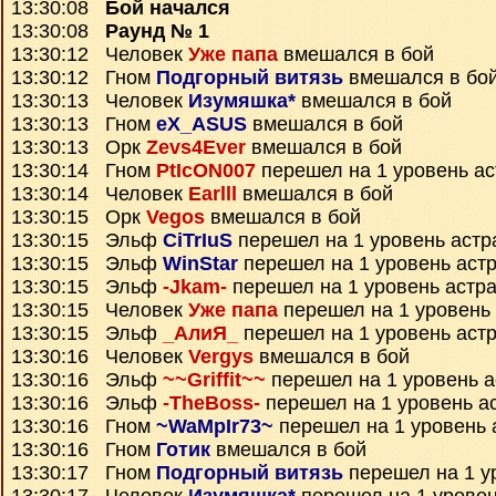
13:30:08
Бой начался
13:30:08
Раунд № 1
13:30:12 Человек
Уже папа
вмешался в бой
13:30:12 Гном
Подгорный витязь
вмешался в бо
13:30:13 Человек
Изумяшка*
вмешался в бой
13:30:13 Гном
eX_ASUS
вмешался в бой
13:30:13 Орк
Zevs4Ever
вмешался в бой
13:30:14 Гном
PtIcON007
перешел на 1 уровень а
13:30:14 Человек
Earlll
вмешался в бой
13:30:15 Орк
Vegos
вмешался в бой
13:30:15 Эльф
CiTrIuS
перешел на 1 уровень астр
13:30:15 Эльф
WinStar
перешел на 1 уровень аст
13:30:15 Эльф
-Jkam-
перешел на 1 уровень астр
13:30:15 Человек
Уже папа
перешел на 1 уровень
13:30:15 Эльф
_АлиЯ_
перешел на 1 уровень аст
13:30:16 Человек
Vergys
вмешался в бой
13:30:16 Эльф
~~Griffit~~
перешел на 1 уровень 
13:30:16 Эльф
-TheBoss-
перешел на 1 уровень а
13:30:16 Гном
~WaMpIr73~
перешел на 1 уровень 
13:30:16 Гном
Готик
вмешался в бой
13:30:17 Гном
Подгорный витязь
перешел на 1 у