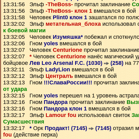
13:31:56 Эльф
-TheBoss-
прочитал заклинание
Со
13:31:56 Эльф
-TheBoss- клон 1
вмешался в бой
13:31:58 Человек
Plint0 клон 1
зашатался по пол
13:32:02 Эльф
метательная_блоха
использовал 
к боевой магии
13:32:05 Человек
Изумяшка*
побежал и споткнул
13:32:06 Гном
yoles
вмешался в бой
13:32:07 Человек
Centurione
прочитал заклинани
13:32:07
*
Человек
Centurione
нанёс магический у
бойцовое
Лев Leo Arsenal F.C. (1030)
(258)
на 77
13:32:11 Эльф
LadyLion
вмешался в бой
13:32:12 Эльф
Централъ
вмешался в бой
13:32:13 Гном
!!!СлаваРоссии!!!
прочитал заклин
от удара
13:32:15 Гном
yoles
перешел на 1 уровень астрал
13:32:16 Гном
Пандора
прочитал заклинание
Выз
13:32:16 Гном
Пандора клон 1
вмешался в бой
13:32:17 Эльф
Lamour fou
использовал свиток
За
Сумаcшествия
13:32:17
*
Орк
Продакт! (7145)
(7145)
отразил 
fou
(действие перка)