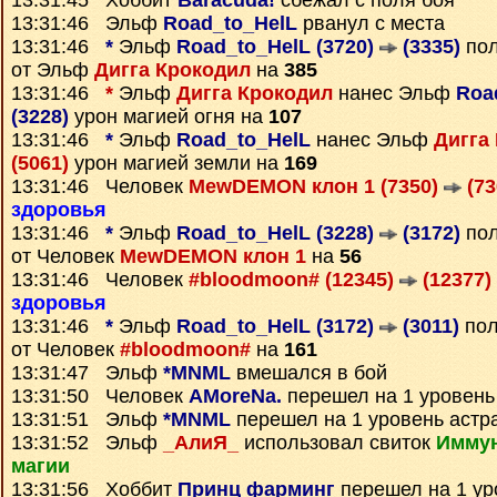
13:31:45 Хоббит
Baracuda!
сбежал с поля боя
13:31:46 Эльф
Road_to_HelL
рванул с места
13:31:46
*
Эльф
Road_to_HelL (3720)
(3335)
по
от Эльф
Дигга Крокодил
на
385
13:31:46
*
Эльф
Дигга Крокодил
нанес Эльф
Roa
(3228)
урон магией огня на
107
13:31:46
*
Эльф
Road_to_HelL
нанес Эльф
Дигга
(5061)
урон магией земли на
169
13:31:46 Человек
MewDEMON клон 1 (7350)
(73
здоровья
13:31:46
*
Эльф
Road_to_HelL (3228)
(3172)
по
от Человек
MewDEMON клон 1
на
56
13:31:46 Человек
#bloodmoon# (12345)
(12377)
здоровья
13:31:46
*
Эльф
Road_to_HelL (3172)
(3011)
по
от Человек
#bloodmoon#
на
161
13:31:47 Эльф
*MNML
вмешался в бой
13:31:50 Человек
AMoreNa.
перешел на 1 уровень
13:31:51 Эльф
*MNML
перешел на 1 уровень астр
13:31:52 Эльф
_АлиЯ_
использовал свиток
Иммун
магии
13:31:56 Хоббит
Принц фарминг
перешел на 1 ур