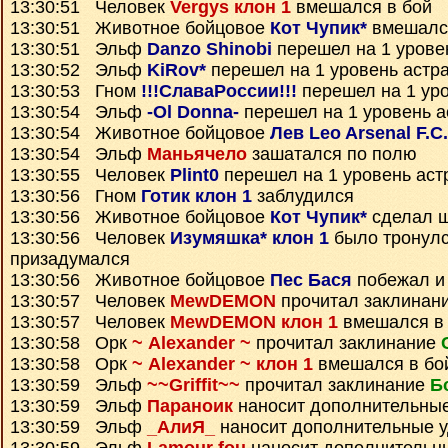
13:30:51 Человек
Vergys клон 1
вмешался в бой
13:30:51 Животное бойцовое
Кот Чупик*
вмешался
13:30:51 Эльф
Danzo Shinobi
перешел на 1 урове
13:30:52 Эльф
KiRov*
перешел на 1 уровень астр
13:30:53 Гном
!!!СлаваРоссии!!!
перешел на 1 ур
13:30:54 Эльф
-Ol Donna-
перешел на 1 уровень а
13:30:54 Животное бойцовое
Лев Leo Arsenal F.C.
13:30:54 Эльф
Маньячело
зашатался по полю
13:30:55 Человек
Plint0
перешел на 1 уровень аст
13:30:56 Гном
Готик клон 1
заблудился
13:30:56 Животное бойцовое
Кот Чупик*
сделал 
13:30:56 Человек
Изумяшка* клон 1
было тронулс
призадумался
13:30:56 Животное бойцовое
Пес Бася
побежал и 
13:30:57 Человек
MewDEMON
прочитал заклинан
13:30:57 Человек
MewDEMON клон 1
вмешался в
13:30:58 Орк
~ Alexander ~
прочитал заклинание
13:30:58 Орк
~ Alexander ~ клон 1
вмешался в бо
13:30:59 Эльф
~~Griffit~~
прочитал заклинание
Б
13:30:59 Эльф
Параноик
наносит дополнительны
13:30:59 Эльф
_АлиЯ_
наносит дополнительные 