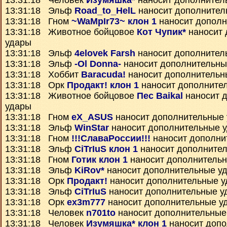
13:31:18 Человек
Изумяшка*
наносит дополнител
13:31:18 Эльф
Road_to_HelL
наносит дополнител
13:31:18 Гном
~WaMpIr73~ клон 1
наносит дополн
13:31:18 Животное бойцовое
Кот Чупик*
наносит 
удары
13:31:18 Эльф
4elovek Farsh
наносит дополнител
13:31:18 Эльф
-Ol Donna-
наносит дополнительны
13:31:18 Хоббит
Baracuda!
наносит дополнительн
13:31:18 Орк
Продакт! клон 1
наносит дополните
13:31:18 Животное бойцовое
Пес Baikal
наносит 
удары
13:31:18 Гном
eX_ASUS
наносит дополнительные
13:31:18 Эльф
WinStar
наносит дополнительные 
13:31:18 Гном
!!!СлаваРоссии!!!
наносит дополни
13:31:18 Эльф
CiTrIuS клон 1
наносит дополните
13:31:18 Гном
Готик клон 1
наносит дополнитель
13:31:18 Эльф
KiRov*
наносит дополнительные у
13:31:18 Орк
Продакт!
наносит дополнительные 
13:31:18 Эльф
CiTrIuS
наносит дополнительные у
13:31:18 Орк
ex3m777
наносит дополнительные у
13:31:18 Человек
n701to
наносит дополнительные
13:31:18 Человек
Изумяшка* клон 1
наносит допо