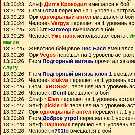
13:30:23 Эльф
Дигга Крокодил
вмешался в бой
13:30:23 Гном
Готик
перешел на 1 уровень астрал
13:30:23 Орк
однокрылый ангел
вмешался в бой
13:30:24 Человек
Vergys
перешел на 1 уровень ас
13:30:25 Хоббит
Вилхеор
вмешался в бой
13:30:25 Человек
Уже папа
использовал свиток
И
магии
13:30:25 Животное бойцовое
Пес Бася
вмешался 
13:30:26 Орк
Vegos
перешел на 1 уровень астрал
13:30:26 Гном
Подгорный витязь
прочитал закл
слугу
13:30:26 Гном
Подгорный витязь клон 1
вмешалс
13:30:26 Человек
klukva
перешел на 1 уровень ас
13:30:26 Гном
_xBOSSx_
перешел на 1 уровень а
13:30:26 Человек
iDerill
вмешался в бой
13:30:26 Эльф
~Elen
перешел на 1 уровень астра
13:30:27 Эльф
pickle rik
перешел на 1 уровень ас
13:30:27 Орк
однокрылый ангел
перешел на 1 ур
13:30:28 Гном
Доброе утро!
перешел на 1 уровен
13:30:28 Эльф
Параноик
перешел на 1 уровень а
13:30:28 Человек
n701to
вмешался в бой