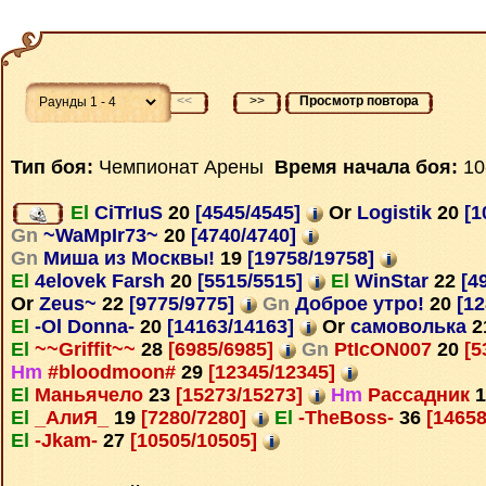
<<
>>
Просмотр повтора
Тип боя:
Чемпионат Арены
Время начала боя:
10
El
CiTrIuS
20
[4545/4545]
Or
Logistik
20
[1
Gn
~WaMpIr73~
20
[4740/4740]
Gn
Миша из Москвы!
19
[19758/19758]
El
4elovek Farsh
20
[5515/5515]
El
WinStar
22
[4
Or
Zeus~
22
[9775/9775]
Gn
Доброе утро!
20
[12
El
-Ol Donna-
20
[14163/14163]
Or
самоволька
2
El
~~Griffit~~
28
[6985/6985]
Gn
PtIcON007
20
[5
Hm
#bloodmoon#
29
[12345/12345]
El
Маньячело
23
[15273/15273]
Hm
Рассадник
1
El
_АлиЯ_
19
[7280/7280]
El
-TheBoss-
36
[14658
El
-Jkam-
27
[10505/10505]