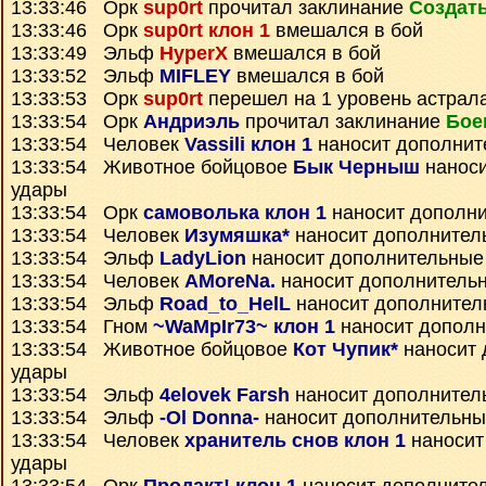
13:33:46 Орк
sup0rt
прочитал заклинание
Создать
13:33:46 Орк
sup0rt клон 1
вмешался в бой
13:33:49 Эльф
HyperX
вмешался в бой
13:33:52 Эльф
MIFLEY
вмешался в бой
13:33:53 Орк
sup0rt
перешел на 1 уровень астрал
13:33:54 Орк
Андриэль
прочитал заклинание
Бое
13:33:54 Человек
Vassili клон 1
наносит дополнит
13:33:54 Животное бойцовое
Бык Черныш
наноси
удары
13:33:54 Орк
самоволька клон 1
наносит дополн
13:33:54 Человек
Изумяшка*
наносит дополнител
13:33:54 Эльф
LadyLion
наносит дополнительные
13:33:54 Человек
AMoreNa.
наносит дополнитель
13:33:54 Эльф
Road_to_HelL
наносит дополнител
13:33:54 Гном
~WaMpIr73~ клон 1
наносит дополн
13:33:54 Животное бойцовое
Кот Чупик*
наносит 
удары
13:33:54 Эльф
4elovek Farsh
наносит дополнител
13:33:54 Эльф
-Ol Donna-
наносит дополнительны
13:33:54 Человек
хранитель снов клон 1
наносит
удары