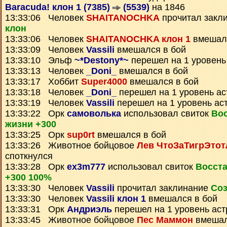
Baracuda! клон 1 (7385)
(5539)
на 1846
13:33:06 Человек
SHAITANOCHKA
прочитал закл
клон
13:33:06 Человек
SHAITANOCHKA клон 1
вмешалс
13:33:09 Человек
Vassili
вмешался в бой
13:33:10 Эльф
~*Destony*~
перешел на 1 уровень
13:33:13 Человек
_Doni_
вмешался в бой
13:33:17 Хоббит
Super4000
вмешался в бой
13:33:18 Человек
_Doni_
перешел на 1 уровень ас
13:33:19 Человек
Vassili
перешел на 1 уровень ас
13:33:22 Орк
самоволька
использовал свиток
Во
жизни +300
13:33:25 Орк
sup0rt
вмешался в бой
13:33:26 Животное бойцовое
Лев ЧтоЗаТигрЭтот
споткнулся
13:33:28 Орк
ex3m777
использовал свиток
Восст
+300 100%
13:33:30 Человек
Vassili
прочитал заклинание
Соз
13:33:30 Человек
Vassili клон 1
вмешался в бой
13:33:31 Орк
Андриэль
перешел на 1 уровень ас
13:33:45 Животное бойцовое
Пес Маммон
вмешал