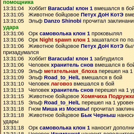
помощника
13:31:04 Хоббит
Baracuda! клон 1
вмешался в бо
13:31:05 Животное бойцовое
Петух ДоН КотЭ
вме
13:31:05 Эльф
Danzo Shinobi
прочитал заклинан
удара
13:31:06 Орк
самоволька клон 1
проковылял
13:31:06 Орк
Night spawn клон 1
зашатался по п
13:31:06 Животное бойцовое
Петух ДоН КотЭ
был
призадумался
13:31:06 Хоббит
Baracuda! клон 1
заблудился
13:31:06 Человек
хранитель снов
вмешался в бо
13:31:09 Эльф
метательная_блоха
перешел на 1
13:31:09 Эльф
Road_to_HelL
вмешался в бой
13:31:10 Человек
лаговоз
вмешался в бой
13:31:13 Человек
хранитель снов
перешел на 1 у
13:31:15 Животное бойцовое
Хомячиха Подружк
13:31:15 Эльф
Road_to_HelL
перешел на 1 уровен
13:31:18 Гном
Миша из Москвы!
прочитал закли
13:31:18 Животное бойцовое
Бык Черныш
наноси
удары
13:31:18 Орк
самоволька клон 1
наносит дополн