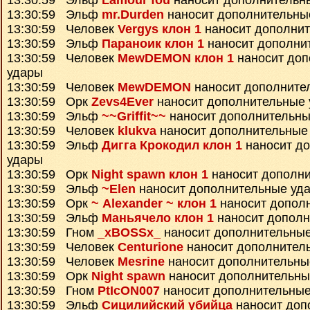
13:30:59 Эльф
Lamour fou
наносит дополнительн
13:30:59 Эльф
mr.Durden
наносит дополнительны
13:30:59 Человек
Vergys клон 1
наносит дополни
13:30:59 Эльф
Параноик клон 1
наносит дополни
13:30:59 Человек
MewDEMON клон 1
наносит доп
удары
13:30:59 Человек
MewDEMON
наносит дополните
13:30:59 Орк
Zevs4Ever
наносит дополнительные
13:30:59 Эльф
~~Griffit~~
наносит дополнительны
13:30:59 Человек
klukva
наносит дополнительные
13:30:59 Эльф
Дигга Крокодил клон 1
наносит д
удары
13:30:59 Орк
Night spawn клон 1
наносит дополн
13:30:59 Эльф
~Elen
наносит дополнительные уд
13:30:59 Орк
~ Alexander ~ клон 1
наносит допол
13:30:59 Эльф
Маньячело клон 1
наносит дополн
13:30:59 Гном
_xBOSSx_
наносит дополнительны
13:30:59 Человек
Centurione
наносит дополнител
13:30:59 Человек
Mesrine
наносит дополнительны
13:30:59 Орк
Night spawn
наносит дополнительны
13:30:59 Гном
PtIcON007
наносит дополнительные
13:30:59 Эльф
Сицилийский убийца
наносит доп