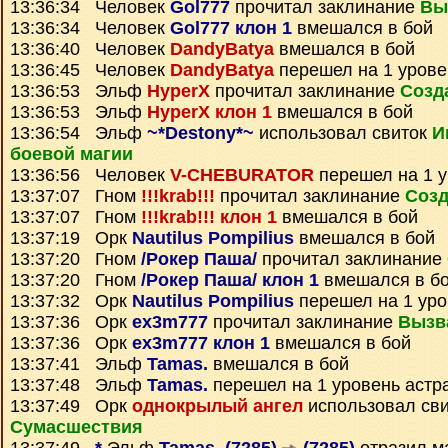
13:36:34 Человек
Gol777
прочитал заклинание
Вы
13:36:34 Человек
Gol777 клон 1
вмешался в бой
13:36:40 Человек
DandyBatya
вмешался в бой
13:36:45 Человек
DandyBatya
перешел на 1 урове
13:36:53 Эльф
HyperX
прочитал заклинание
Созд
13:36:53 Эльф
HyperX клон 1
вмешался в бой
13:36:54 Эльф
~*Destony*~
использовал свиток
И
боевой магии
13:36:56 Человек
V-CHEBURATOR
перешел на 1 у
13:37:07 Гном
!!!krab!!!
прочитал заклинание
Созд
13:37:07 Гном
!!!krab!!! клон 1
вмешался в бой
13:37:19 Орк
Nautilus Pompilius
вмешался в бой
13:37:20 Гном
/Рокер Паша/
прочитал заклинание
13:37:20 Гном
/Рокер Паша/ клон 1
вмешался в б
13:37:32 Орк
Nautilus Pompilius
перешел на 1 уро
13:37:36 Орк
ex3m777
прочитал заклинание
Вызв
13:37:36 Орк
ex3m777 клон 1
вмешался в бой
13:37:41 Эльф
Tamas.
вмешался в бой
13:37:48 Эльф
Tamas.
перешел на 1 уровень астр
13:37:49 Орк
однокрылый ангел
использовал св
Сумаcшествия