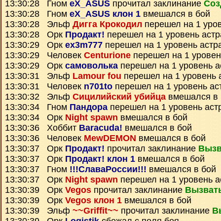
13:30:28 Гном
eX_ASUS
прочитал заклинание
Соз
13:30:28 Гном
eX_ASUS клон 1
вмешался в бой
13:30:28 Эльф
Дигга Крокодил
перешел на 1 уро
13:30:28 Орк
Продакт!
перешел на 1 уровень аст
13:30:29 Орк
ex3m777
перешел на 1 уровень астр
13:30:29 Человек
Centurione
перешел на 1 уровен
13:30:29 Орк
самоволька
перешел на 1 уровень а
13:30:31 Эльф
Lamour fou
перешел на 1 уровень 
13:30:31 Человек
n701to
перешел на 1 уровень ас
13:30:32 Эльф
Сицилийский убийца
вмешался в 
13:30:34 Гном
Пандора
перешел на 1 уровень аст
13:30:34 Орк
Night spawn
вмешался в бой
13:30:36 Хоббит
Baracuda!
вмешался в бой
13:30:36 Человек
MewDEMON
вмешался в бой
13:30:37 Орк
Продакт!
прочитал заклинание
Вызв
13:30:37 Орк
Продакт! клон 1
вмешался в бой
13:30:37 Гном
!!!СлаваРоссии!!!
вмешался в бой
13:30:37 Орк
Night spawn
перешел на 1 уровень а
13:30:39 Орк
Vegos
прочитал заклинание
Вызват
13:30:39 Орк
Vegos клон 1
вмешался в бой
13:30:39 Эльф
~~Griffit~~
прочитал заклинание
В