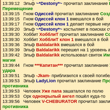
13:39:12 Эльф
~*Destony*~
прочитал заклинание
Перемещение
13:39:15 Гном
Одиссей
прочитал заклинание
Соз
13:39:15 Гном
Одиссей клон 1
вмешался в бой
13:39:17 Гном
Одиссей клон 1
делает первые неу
13:39:20 Эльф
~*Destony*~
костыляет в поисках с
13:39:30 Хоббит
ХобблиТ
прочитал заклинание
С
13:39:30 Хоббит
ХобблиТ клон 1
вмешался в бой
13:39:36 Эльф
Baldalarikk
вмешался в бой
13:39:39 Эльф
Baldalarikk
перешел на 1 уровень 
13:39:42 Эльф
Baldalarikk
использовал свиток
Им
магии
13:39:44 Гном
***Капитан***
прочитал заклинание
удара
13:39:51 Эльф
-Jkam-
приблизился к своей погиб
13:39:53 Эльф
LadyLion
прочитал заклинание
Пр
противника
13:39:53 Человек
Уже папа
зашатался по полю
13:39:53 Орк
однокрылый ангел
пошёл куда-то
13:39:56 Человек
V-CHEBURATOR
прочитал закл
противника