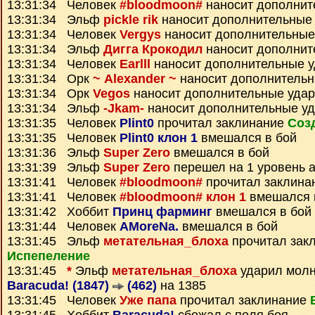
13:31:34 Человек
#bloodmoon#
наносит дополнит
13:31:34 Эльф
pickle rik
наносит дополнительные
13:31:34 Человек
Vergys
наносит дополнительные
13:31:34 Эльф
Дигга Крокодил
наносит дополнит
13:31:34 Человек
Earlll
наносит дополнительные 
13:31:34 Орк
~ Alexander ~
наносит дополнитель
13:31:34 Орк
Vegos
наносит дополнительные уда
13:31:34 Эльф
-Jkam-
наносит дополнительные у
13:31:35 Человек
Plint0
прочитал заклинание
Соз
13:31:35 Человек
Plint0 клон 1
вмешался в бой
13:31:36 Эльф
Super Zero
вмешался в бой
13:31:39 Эльф
Super Zero
перешел на 1 уровень 
13:31:41 Человек
#bloodmoon#
прочитал заклина
13:31:41 Человек
#bloodmoon# клон 1
вмешался 
13:31:42 Хоббит
Принц фарминг
вмешался в бой
13:31:44 Человек
AMoreNa.
вмешался в бой
13:31:45 Эльф
метательная_блоха
прочитал зак
Испепеление
13:31:45
*
Эльф
метательная_блоха
ударил молн
Baracuda! (1847)
(462)
на 1385
13:31:45 Человек
Уже папа
прочитал заклинание