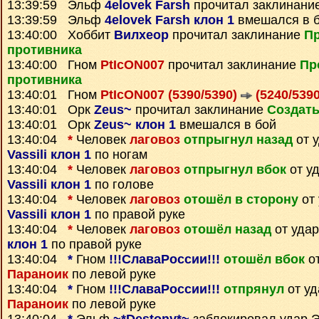
13:39:59 Эльф
4elovek Farsh
прочитал заклинани
13:39:59 Эльф
4elovek Farsh клон 1
вмешался в 
13:40:00 Хоббит
Вилхеор
прочитал заклинание
П
противника
13:40:00 Гном
PtIcON007
прочитал заклинание
Пр
противника
13:40:01 Гном
PtIcON007 (5390/5390)
(5240/5390
13:40:01 Орк
Zeus~
прочитал заклинание
Создать
13:40:01 Орк
Zeus~ клон 1
вмешался в бой
13:40:04
*
Человек
лаговоз
отпрыгнул назад
от 
Vassili клон 1
по ногам
13:40:04
*
Человек
лаговоз
отпрыгнул вбок
от у
Vassili клон 1
по голове
13:40:04
*
Человек
лаговоз
отошёл в сторону
от 
Vassili клон 1
по правой руке
13:40:04
*
Человек
лаговоз
отошёл назад
от уда
клон 1
по правой руке
13:40:04
*
Гном
!!!СлаваРоссии!!!
отошёл вбок
от
Параноик
по левой руке
13:40:04
*
Гном
!!!СлаваРоссии!!!
отпрянул
от у
Параноик
по левой руке