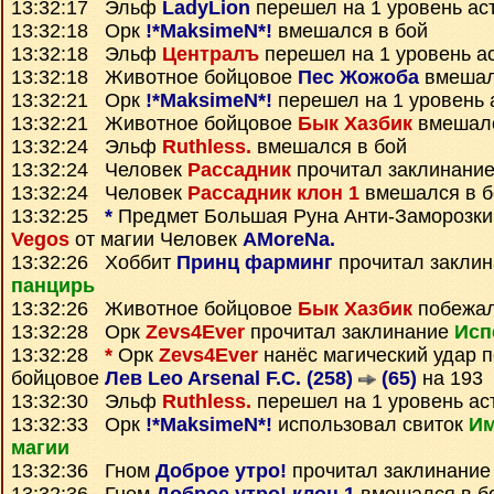
13:32:17 Эльф
LadyLion
перешел на 1 уровень ас
13:32:18 Орк
!*MaksimeN*!
вмешался в бой
13:32:18 Эльф
Централъ
перешел на 1 уровень а
13:32:18 Животное бойцовое
Пес Жожоба
вмешал
13:32:21 Орк
!*MaksimeN*!
перешел на 1 уровень 
13:32:21 Животное бойцовое
Бык Хазбик
вмешалс
13:32:24 Эльф
Ruthless.
вмешался в бой
13:32:24 Человек
Рассадник
прочитал заклинани
13:32:24 Человек
Рассадник клон 1
вмешался в б
13:32:25
*
Предмет
Большая Руна Анти-Заморозки
Vegos
от магии Человек
AMoreNa.
13:32:26 Хоббит
Принц фарминг
прочитал закли
панцирь
13:32:26 Животное бойцовое
Бык Хазбик
побежал
13:32:28 Орк
Zevs4Ever
прочитал заклинание
Исп
13:32:28
*
Орк
Zevs4Ever
нанёс магический удар 
бойцовое
Лев Leo Arsenal F.C. (258)
(65)
на 193
13:32:30 Эльф
Ruthless.
перешел на 1 уровень ас
13:32:33 Орк
!*MaksimeN*!
использовал свиток
Им
магии
13:32:36 Гном
Доброе утро!
прочитал заклинани