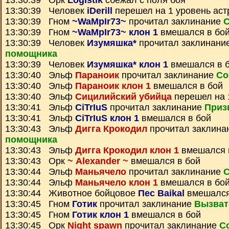
13:30:39 Орк
Logistik
сбежал с поля боя
13:30:39 Человек
iDerill
перешел на 1 уровень аст
13:30:39 Гном
~WaMpIr73~
прочитал заклинание
С
13:30:39 Гном
~WaMpIr73~ клон 1
вмешался в бо
13:30:39 Человек
Изумяшка*
прочитал заклинани
помощника
13:30:39 Человек
Изумяшка* клон 1
вмешался в 
13:30:40 Эльф
Параноик
прочитал заклинание
Со
13:30:40 Эльф
Параноик клон 1
вмешался в бой
13:30:40 Эльф
Сицилийский убийца
перешел на 
13:30:41 Эльф
CiTrIuS
прочитал заклинание
Приз
13:30:41 Эльф
CiTrIuS клон 1
вмешался в бой
13:30:43 Эльф
Дигга Крокодил
прочитал заклина
помощника
13:30:43 Эльф
Дигга Крокодил клон 1
вмешался 
13:30:43 Орк
~ Alexander ~
вмешался в бой
13:30:44 Эльф
Маньячело
прочитал заклинание
С
13:30:44 Эльф
Маньячело клон 1
вмешался в бо
13:30:44 Животное бойцовое
Пес Baikal
вмешался
13:30:45 Гном
Готик
прочитал заклинание
Вызват
13:30:45 Гном
Готик клон 1
вмешался в бой
13:30:45 Орк
Night spawn
прочитал заклинание
С