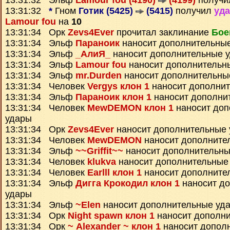
13:31:32 Эльф
Lamour fou (4190)
(4199)
получи
13:31:32
*
Гном
Готик (5425)
(5415)
получил
уда
Lamour fou
на
10
13:31:34 Орк
Zevs4Ever
прочитал заклинание
Бое
13:31:34 Эльф
Параноик
наносит дополнительны
13:31:34 Эльф
_АлиЯ_
наносит дополнительные 
13:31:34 Эльф
Lamour fou
наносит дополнительн
13:31:34 Эльф
mr.Durden
наносит дополнительны
13:31:34 Человек
Vergys клон 1
наносит дополни
13:31:34 Эльф
Параноик клон 1
наносит дополни
13:31:34 Человек
MewDEMON клон 1
наносит доп
удары
13:31:34 Орк
Zevs4Ever
наносит дополнительные
13:31:34 Человек
MewDEMON
наносит дополните
13:31:34 Эльф
~~Griffit~~
наносит дополнительны
13:31:34 Человек
klukva
наносит дополнительные
13:31:34 Человек
Earlll клон 1
наносит дополните
13:31:34 Эльф
Дигга Крокодил клон 1
наносит д
удары
13:31:34 Эльф
~Elen
наносит дополнительные уд
13:31:34 Орк
Night spawn клон 1
наносит дополн
13:31:34 Орк
~ Alexander ~ клон 1
наносит допол