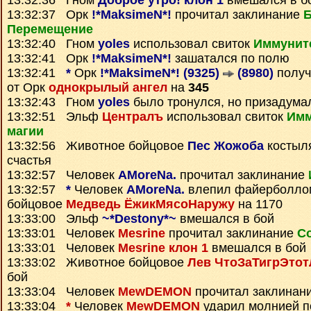
13:32:36 Гном
Доброе утро! клон 1
вмешался в б
13:32:37 Орк
!*MaksimeN*!
прочитал заклинание
Перемещение
13:32:40 Гном
yoles
использовал свиток
Иммуните
13:32:41 Орк
!*MaksimeN*!
зашатался по полю
13:32:41
*
Орк
!*MaksimeN*! (9325)
(8980)
полу
от Орк
однокрылый ангел
на
345
13:32:43 Гном
yoles
было тронулся, но призадума
13:32:51 Эльф
Централъ
использовал свиток
Имм
магии
13:32:56 Животное бойцовое
Пес Жожоба
костыля
счастья
13:32:57 Человек
AMoreNa.
прочитал заклинание
13:32:57
*
Человек
AMoreNa.
влепил файерболло
бойцовое
Медведь ЁжикМясоНаружу
на 1170
13:33:00 Эльф
~*Destony*~
вмешался в бой
13:33:01 Человек
Mesrine
прочитал заклинание
С
13:33:01 Человек
Mesrine клон 1
вмешался в бой
13:33:02 Животное бойцовое
Лев ЧтоЗаТигрЭтот
бой
13:33:04 Человек
MewDEMON
прочитал заклинан
13:33:04
*
Человек
MewDEMON
ударил молнией п