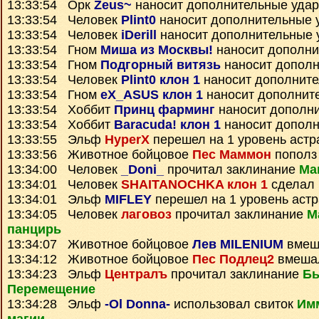
13:33:54 Орк
Zeus~
наносит дополнительные уда
13:33:54 Человек
Plint0
наносит дополнительные 
13:33:54 Человек
iDerill
наносит дополнительные 
13:33:54 Гном
Миша из Москвы!
наносит дополни
13:33:54 Гном
Подгорный витязь
наносит дополн
13:33:54 Человек
Plint0 клон 1
наносит дополнит
13:33:54 Гном
eX_ASUS клон 1
наносит дополнит
13:33:54 Хоббит
Принц фарминг
наносит дополн
13:33:54 Хоббит
Baracuda! клон 1
наносит дополн
13:33:55 Эльф
HyperX
перешел на 1 уровень астр
13:33:56 Животное бойцовое
Пес Маммон
пополз
13:34:00 Человек
_Doni_
прочитал заклинание
Ма
13:34:01 Человек
SHAITANOCHKA клон 1
сделал 
13:34:01 Эльф
MIFLEY
перешел на 1 уровень аст
13:34:05 Человек
лаговоз
прочитал заклинание
М
панцирь
13:34:07 Животное бойцовое
Лев MILENIUM
вмеш
13:34:12 Животное бойцовое
Пес Подлец2
вмешал
13:34:23 Эльф
Централъ
прочитал заклинание
Бы
Перемещение
13:34:28 Эльф
-Ol Donna-
использовал свиток
Имм