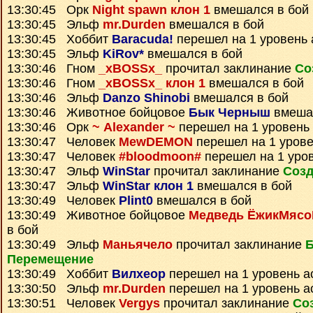
13:30:45 Орк
Night spawn клон 1
вмешался в бой
13:30:45 Эльф
mr.Durden
вмешался в бой
13:30:45 Хоббит
Baracuda!
перешел на 1 уровень 
13:30:45 Эльф
KiRov*
вмешался в бой
13:30:46 Гном
_xBOSSx_
прочитал заклинание
Со
13:30:46 Гном
_xBOSSx_ клон 1
вмешался в бой
13:30:46 Эльф
Danzo Shinobi
вмешался в бой
13:30:46 Животное бойцовое
Бык Черныш
вмешал
13:30:46 Орк
~ Alexander ~
перешел на 1 уровень
13:30:47 Человек
MewDEMON
перешел на 1 урове
13:30:47 Человек
#bloodmoon#
перешел на 1 уро
13:30:47 Эльф
WinStar
прочитал заклинание
Созд
13:30:47 Эльф
WinStar клон 1
вмешался в бой
13:30:49 Человек
Plint0
вмешался в бой
13:30:49 Животное бойцовое
Медведь ЁжикМясо
в бой
13:30:49 Эльф
Маньячело
прочитал заклинание
Перемещение
13:30:49 Хоббит
Вилхеор
перешел на 1 уровень а
13:30:50 Эльф
mr.Durden
перешел на 1 уровень а
13:30:51 Человек
Vergys
прочитал заклинание
Со