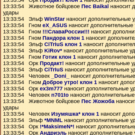
13:33:54 Орк
Продакт! клон 1
наносит дополните
13:33:54 Животное бойцовое
Пес Baikal
наносит 
удары
13:33:54 Эльф
WinStar
наносит дополнительные 
13:33:54 Гном
eX_ASUS
наносит дополнительные
13:33:54 Гном
!!!СлаваРоссии!!!
наносит дополни
13:33:54 Гном
Пандора клон 1
наносит дополните
13:33:54 Эльф
CiTrIuS клон 1
наносит дополните
13:33:54 Эльф
KiRov*
наносит дополнительные у
13:33:54 Гном
Готик клон 1
наносит дополнитель
13:33:54 Орк
Продакт!
наносит дополнительные 
13:33:54 Эльф
CiTrIuS
наносит дополнительные у
13:33:54 Человек
_Doni_
наносит дополнительные
13:33:54 Гном
Доброе утро! клон 1
наносит допо
13:33:54 Орк
ex3m777
наносит дополнительные у
13:33:54 Человек
n701to
наносит дополнительные
13:33:54 Животное бойцовое
Пес Жожоба
наноси
удары
13:33:54 Человек
Изумяшка* клон 1
наносит допо
13:33:54 Эльф
*MNML
наносит дополнительные у
13:33:54 Орк
!*MaksimeN*!
наносит дополнительн
13:33:54 Орк
Андриэль
наносит дополнительные 