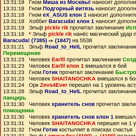
13:31:18 Гном
Миша из Москвы!
наносит дополни
13:31:18 Гном
Подгорный витязь
наносит дополн
13:31:18 Гном
eX_ASUS клон 1
наносит дополнит
13:31:18 Хоббит
Baracuda! клон 1
наносит дополн
13:31:19 Эльф
pickle rik
прочитал заклинание
Исп
13:31:19
*
Эльф
pickle rik
нанёс магический удар 
Baracuda! (7385)
(1847)
на 5538
13:31:21 Эльф
Road_to_HelL
прочитал заклинани
Перемещение
13:31:23 Человек
Earlll
прочитал заклинание
Созд
13:31:23 Человек
Earlll клон 1
вмешался в бой
13:31:23 Гном
Готик
прочитал заклинание
Быстро
13:31:23 Человек
SHAITANOCHKA
вмешался в бо
13:31:24 Орк
Zevs4Ever
перешел на 1 уровень ас
13:31:28 Эльф
Road_to_HelL
прочитал заклинани
панцирь
13:31:30 Человек
хранитель снов
прочитал закл
помощника
13:31:30 Человек
хранитель снов клон 1
вмешалс
13:31:31 Человек
SHAITANOCHKA
перешел на 1 у
13:31:32 Гном
Готик
костыляет в поисках счастья