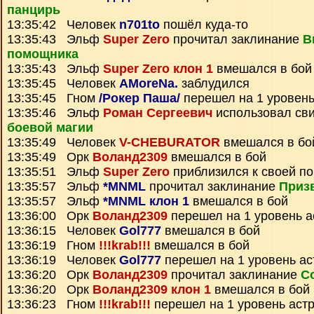
панцирь
13:35:42 Человек
n701to
пошёл куда-то
13:35:43 Эльф
Super Zero
прочитал заклинание
В
помощника
13:35:43 Эльф
Super Zero клон 1
вмешался в бой
13:35:45 Человек
AMoreNa.
заблудился
13:35:45 Гном
/Рокер Паша/
перешел на 1 уровень
13:35:46 Эльф
Роман Сергеевич
использовал св
боевой магии
13:35:49 Человек
V-CHEBURATOR
вмешался в бо
13:35:49 Орк
Воланд2309
вмешался в бой
13:35:51 Эльф
Super Zero
приблизился к своей по
13:35:57 Эльф
*MNML
прочитал заклинание
Призв
13:35:57 Эльф
*MNML клон 1
вмешался в бой
13:36:00 Орк
Воланд2309
перешел на 1 уровень а
13:36:15 Человек
Gol777
вмешался в бой
13:36:19 Гном
!!!krab!!!
вмешался в бой
13:36:19 Человек
Gol777
перешел на 1 уровень ас
13:36:20 Орк
Воланд2309
прочитал заклинание
С
13:36:20 Орк
Воланд2309 клон 1
вмешался в бой
13:36:23 Гном
!!!krab!!!
перешел на 1 уровень аст