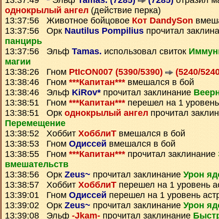
13:37:49
*
Эльф
Tamas. (7285)
(7285)
отразил м
однокрылый ангел
(действие перка)
13:37:56 Животное бойцовое
Кот DandySon
вмеша
13:37:56 Орк
Nautilus Pompilius
прочитал заклин
панцирь
13:37:56 Эльф
Tamas.
использовал свиток
Иммуни
магии
13:38:26 Гном
PtIcON007 (5390/5390)
(5240/5240
13:38:46 Гном
***Капитан***
вмешался в бой
13:38:46 Эльф
KiRov*
прочитал заклинание
Веерн
13:38:51 Гном
***Капитан***
перешел на 1 уровень
13:38:51 Орк
однокрылый ангел
прочитал закли
Перемещение
13:38:52 Хоббит
ХобблиТ
вмешался в бой
13:38:53 Гном
Одиссей
вмешался в бой
13:38:55 Гном
***Капитан***
прочитал заклинание
вмешательств
13:38:56 Орк
Zeus~
прочитал заклинание
Урон яд
13:38:57 Хоббит
ХобблиТ
перешел на 1 уровень а
13:39:01 Гном
Одиссей
перешел на 1 уровень аст
13:39:02 Орк
Zeus~
прочитал заклинание
Урон яд
13:39:08 Эльф
-Jkam-
прочитал заклинание
Быст