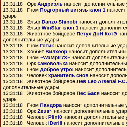
13:31:18 Орк
Андриэль
наносит дополнительные 
13:31:18 Гном
Подгорный витязь клон 1
наносит
удары
13:31:18 Эльф
Danzo Shinobi
наносит дополните
13:31:18 Эльф
WinStar клон 1
наносит дополните
13:31:18 Животное бойцовое
Петух ДоН КотЭ
нан
дополнительные удары
13:31:18 Гном
Готик
наносит дополнительные уда
13:31:18 Хоббит
Вилхеор
наносит дополнительны
13:31:18 Гном
~WaMpIr73~
наносит дополнительн
13:31:18 Орк
самоволька
наносит дополнительны
13:31:18 Гном
Доброе утро!
наносит дополнитель
13:31:18 Человек
хранитель снов
наносит допол
13:31:18 Животное бойцовое
Лев Leo Arsenal F.C.
дополнительные удары
13:31:18 Животное бойцовое
Пес Бася
наносит д
удары
13:31:18 Гном
Пандора
наносит дополнительные 
13:31:18 Орк
Zeus~
наносит дополнительные уда
13:31:18 Человек
Plint0
наносит дополнительные 
13:31:18 Человек
iDerill
наносит дополнительные 