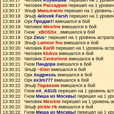
13:30:17 Человек
Изумяшка*
перешел на 1 уровен
13:30:17 Человек
Рассадник
перешел на 1 уровен
13:30:17 Эльф
Маньячело
перешел на 1 уровень 
13:30:18 Эльф
4elovek Farsh
перешел на 1 уровен
13:30:18 Орк
Продакт!
вмешался в бой
13:30:19 Человек
Mesrine
вмешался в бой
13:30:19 Гном
_xBOSSx_
вмешался в бой
13:30:19 Орк
Zeus~
перешел на 1 уровень астрал
13:30:19 Эльф
Lamour fou
вмешался в бой
13:30:20 Человек
Earlll
перешел на 1 уровень аст
13:30:20 Человек
klukva
вмешался в бой
13:30:20 Человек
Centurione
вмешался в бой
13:30:21 Гном
Пандора
вмешался в бой
13:30:21 Эльф
~Elen
вмешался в бой
13:30:21 Орк
Андриэль
вмешался в бой
13:30:22 Орк
ex3m777
вмешался в бой
13:30:22 Эльф
Параноик
вмешался в бой
13:30:22 Гном
eX_ASUS
перешел на 1 уровень ас
13:30:22 Гном
Миша из Москвы!
перешел на 1 ур
13:30:22 Человек
Mesrine
перешел на 1 уровень а
13:30:22 Эльф
pickle rik
вмешался в бой
13:30:22 Гном
Миша из Москвы!
перешел на 1 ур