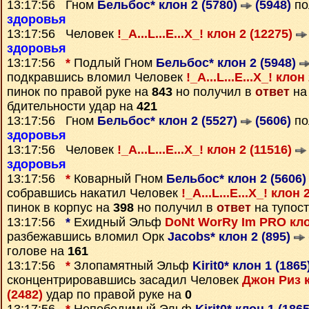
13:17:56 Гном
Бельбос* клон 2 (5780)
(5948)
по
здоровья
13:17:56 Человек
!_A...L...E...X_! клон 2 (12275)
здоровья
13:17:56
*
Подлый Гном
Бельбос* клон 2 (5948)
подкравшись вломил Человек
!_A...L...E...X_! кло
пинок по правой руке на
843
но получил в
ответ
на
бдительности удар на
421
13:17:56 Гном
Бельбос* клон 2 (5527)
(5606)
по
здоровья
13:17:56 Человек
!_A...L...E...X_! клон 2 (11516)
здоровья
13:17:56
*
Коварный Гном
Бельбос* клон 2 (5606
собравшись накатил Человек
!_A...L...E...X_! клон
пинок в корпус на
398
но получил в
ответ
на тупост
13:17:56
*
Ехидный Эльф
DoNt WorRy Im PRO кло
разбежавшись вломил Орк
Jacobs* клон 2 (895)
голове на
161
13:17:56
*
Злопамятный Эльф
Kirit0* клон 1 (1865
сконцентрировавшись засадил Человек
Джон Риз к
(2482)
удар по правой руке на
0