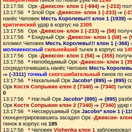
невероятный
пинок по левой руке на
2298
13:17:56 Орк
-Джексон- клон 1 (-694)
(-233)
пол
13:17:56
*
Злой Орк
-Джексон- клон 1 (-233)
(-2
нанёс Человек
Месть Королевы!!! клон 1 (1939)
критический
удар в корпус на
2305
13:17:56 Орк
-Джексон- клон 1 (-233)
(58)
получ
13:17:56
*
Ехидный Орк
-Джексон- клон 1 (58)
(
вломил Человек
Месть Королевы!!! клон 1 (-366)
молниеносный
сильнейший
тычок в корпус на
14
13:17:56 Орк
-Джексон- клон 1 (58)
(355)
получ
13:17:56
*
Непобедимый Орк
-Джексон- клон 1 (3
сосредоточившись нанёс Человек
Месть Королевы!
(-3311)
точный
сногсшибательный
пинок по но
13:17:56
*
Нахальный Орк
Jacobs* (895)
(895)
со
Орк
Костя Сопрыкин клон 2 (7340)
(7340)
тычок 
0
13:17:56
*
Наглый Орк
Jacobs* (895)
(895)
разб
Орк
Костя Сопрыкин клон 2 (7340)
(7340)
удар 
13:17:56
*
Несокрушимый Орк
Jacobs* клон 1 (-1
сконцентрировавшись засадил Орк
-Джексон- клон
пинок в корпус на
185
13:17:56
*
Человек
Vishenka клон 1
заблокировал