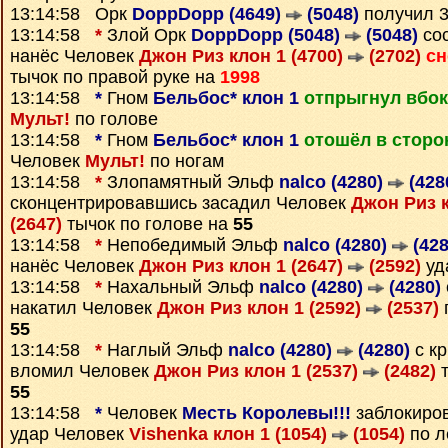
13:14:58 Орк
DoppDopp (4649)
(5048)
получил 
13:14:58
*
Злой Орк
DoppDopp (5048)
(5048)
со
нанёс Человек
Джон Риз клон 1 (4700)
(2702)
сн
тычок по правой руке на
1998
13:14:58
*
Гном
Бельбос* клон 1
отпрыгнул вбок
Мульт!
по голове
13:14:58
*
Гном
Бельбос* клон 1
отошёл в сторо
Человек
Мульт!
по ногам
13:14:58
*
Злопамятный Эльф
nalco (4280)
(428
сконцентрировавшись засадил Человек
Джон Риз к
(2647)
тычок по голове на
55
13:14:58
*
Непобедимый Эльф
nalco (4280)
(428
нанёс Человек
Джон Риз клон 1 (2647)
(2592)
уд
13:14:58
*
Нахальный Эльф
nalco (4280)
(4280)
накатил Человек
Джон Риз клон 1 (2592)
(2537)
55
13:14:58
*
Наглый Эльф
nalco (4280)
(4280)
с кр
вломил Человек
Джон Риз клон 1 (2537)
(2482)
т
55
13:14:58
*
Человек
Месть Королевы!!!
заблокиро
удар Человек
Vishenka клон 1 (1054)
(1054)
по л