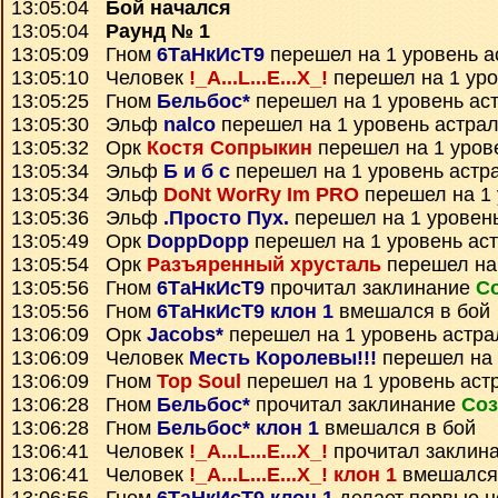
13:05:04
Бой начался
13:05:04
Раунд № 1
13:05:09 Гном
6ТаНкИсТ9
перешел на 1 уровень а
13:05:10 Человек
!_A...L...E...X_!
перешел на 1 уро
13:05:25 Гном
Бельбос*
перешел на 1 уровень ас
13:05:30 Эльф
nalco
перешел на 1 уровень астра
13:05:32 Орк
Костя Сопрыкин
перешел на 1 уров
13:05:34 Эльф
Б и б с
перешел на 1 уровень астр
13:05:34 Эльф
DoNt WorRy Im PRO
перешел на 1 
13:05:36 Эльф
.Просто Пух.
перешел на 1 уровен
13:05:49 Орк
DoppDopp
перешел на 1 уровень ас
13:05:54 Орк
Разъяренный хрусталь
перешел на 
13:05:56 Гном
6ТаНкИсТ9
прочитал заклинание
С
13:05:56 Гном
6ТаНкИсТ9 клон 1
вмешался в бой
13:06:09 Орк
Jacobs*
перешел на 1 уровень астра
13:06:09 Человек
Месть Королевы!!!
перешел на 
13:06:09 Гном
Top Soul
перешел на 1 уровень аст
13:06:28 Гном
Бельбос*
прочитал заклинание
Соз
13:06:28 Гном
Бельбос* клон 1
вмешался в бой
13:06:41 Человек
!_A...L...E...X_!
прочитал заклин
13:06:41 Человек
!_A...L...E...X_! клон 1
вмешался 