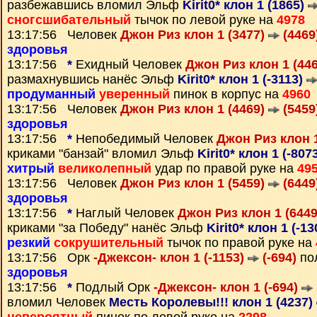
разбежавшись вломил Эльф
Kirit0* клон 1 (1865)
сногсшибательный
тычок по левой руке на
4978
13:17:56 Человек
Джон Риз клон 1 (3477)
(4469
здоровья
13:17:56
*
Ехидный Человек
Джон Риз клон 1 (44
размахнувшись нанёс Эльф
Kirit0* клон 1 (-3113)
продуманный
уверенный
пинок в корпус на
4960
13:17:56 Человек
Джон Риз клон 1 (4469)
(5459
здоровья
13:17:56
*
Непобедимый Человек
Джон Риз клон 
криками "банзай" вломил Эльф
Kirit0* клон 1 (-807
хитрый
великолепный
удар по правой руке на
49
13:17:56 Человек
Джон Риз клон 1 (5459)
(6449
здоровья
13:17:56
*
Наглый Человек
Джон Риз клон 1 (644
криками "за Победу" нанёс Эльф
Kirit0* клон 1 (-1
резкий
сокрушительный
тычок по правой руке на
13:17:56 Орк
-Джексон- клон 1 (-1153)
(-694)
по
здоровья
13:17:56
*
Подлый Орк
-Джексон- клон 1 (-694)
вломил Человек
Месть Королевы!!! клон 1 (4237)