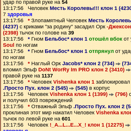
удар по правой руке на
54
13:17:56 Человек
Месть Королевы!!! клон 1 (423
7
здоровья
13:17:56
*
Злопамятный Человек
Месть Королевы!
(4237)
с криками "за родину" засадил Орк
-Джексон
(2398)
тычок по голове на
39
13:17:56
*
Гном
Бельбос* клон 1
отошёл вбок
от 
Soul
по ногам
13:17:56
*
Гном
Бельбос* клон 1
отпрянул
от уд
по ногам
13:17:56
*
Наглый Орк
Jacobs* клон 2 (734)
(73
вломил Эльф
DoNt WorRy Im PRO клон 2 (3410)
правой руке на
1137
13:17:56
*
Человек
Vishenka клон 1
заблокировал
.Просто Пух. клон 2 (545)
(545)
в корпус
13:17:56 Человек
Vishenka клон 1 (1399)
(796)
с
и получил 603 повреждений
13:17:56
*
Отважный Эльф
.Просто Пух. клон 2 (
проклиная этот мир накатил Человек
Vishenka клон
тычок по левой руке на
601
13:17:56 Человек
!_A...L...E...X_! клон 1 (12275)