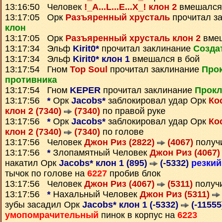
13:16:50 Человек
!_A...L...E...X_! клон 2
вмешался 
13:17:05 Орк
Разъяренный хрусталь
прочитал з
клон
13:17:05 Орк
Разъяренный хрусталь клон 2
вмеш
13:17:34 Эльф
Kirit0*
прочитал заклинание
Созда
13:17:34 Эльф
Kirit0* клон 1
вмешался в бой
13:17:54 Гном
Top Soul
прочитал заклинание
Про
противника
13:17:54 Гном
KEPER
прочитал заклинание
Прокл
13:17:56
*
Орк
Jacobs*
заблокировал удар Орк
Ко
клон 2 (7340)
(7340)
по правой руке
13:17:56
*
Орк
Jacobs*
заблокировал удар Орк
Ко
клон 2 (7340)
(7340)
по голове
13:17:56 Человек
Джон Риз (2822)
(4067)
получ
13:17:56
*
Злопамятный Человек
Джон Риз (4067
накатил Орк
Jacobs* клон 1 (895)
(-5332)
резкий
тычок по голове на
6227
пробив блок
13:17:56 Человек
Джон Риз (4067)
(5311)
получ
13:17:56
*
Нахальный Человек
Джон Риз (5311)
зубы засадил Орк
Jacobs* клон 1 (-5332)
(-11555
умопомрачительный
пинок в корпус на
6223