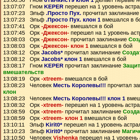
13:06:56 Гном
6ТаНкИсТ9 клон 1
делает первые н
13:07:07 Гном
KEPER
перешел на 1 уровень астр
13:07:23 Эльф
.Просто Пух.
прочитал заклинани
13:07:23 Эльф
.Просто Пух. клон 1
вмешался в б
13:07:41 Орк
-Джексон-
вмешался в бой
13:07:45 Орк
-Джексон-
перешел на 1 уровень ас
13:08:03 Орк
-Джексон-
прочитал заклинание
Соз
13:08:03 Орк
-Джексон- клон 1
вмешался в бой
13:08:12 Орк
Jacobs*
прочитал заклинание
Созда
13:08:12 Орк
Jacobs* клон 1
вмешался в бой
13:08:17 Гном
KEPER
прочитал заклинание
Защит
вмешательств
13:08:19 Орк
-xtreem-
вмешался в бой
13:08:23 Человек
Месть Королевы!!!
прочитал з
клон
13:08:23 Человек
Месть Королевы!!! клон 1
вмеш
13:08:32 Орк
-xtreem-
перешел на 1 уровень астр
13:08:59 Орк
-xtreem-
прочитал заклинание
Созда
13:08:59 Орк
-xtreem- клон 1
вмешался в бой
13:10:11 Эльф
Kirit0*
перешел на 1 уровень астра
13:10:23 Эльф
Kirit0*
прочитал заклинание
Магич
13:10:50 Человек
Vishenka
перешел на 1 уровень 