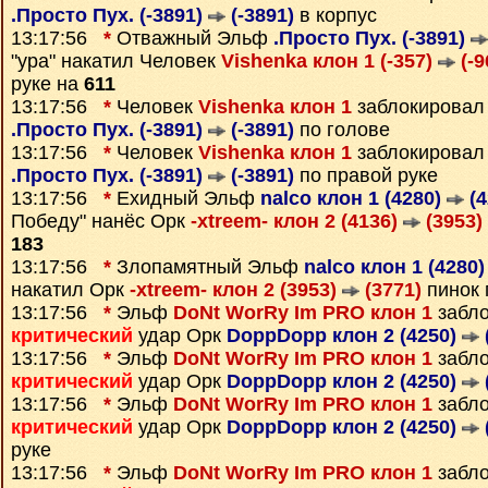
.Просто Пух. (-3891)
(-3891)
в корпус
13:17:56
*
Отважный Эльф
.Просто Пух. (-3891)
"ура" накатил Человек
Vishenka клон 1 (-357)
(-9
руке на
611
13:17:56
*
Человек
Vishenka клон 1
заблокировал
.Просто Пух. (-3891)
(-3891)
по голове
13:17:56
*
Человек
Vishenka клон 1
заблокировал
.Просто Пух. (-3891)
(-3891)
по правой руке
13:17:56
*
Ехидный Эльф
nalco клон 1 (4280)
(4
Победу" нанёс Орк
-xtreem- клон 2 (4136)
(3953)
183
13:17:56
*
Злопамятный Эльф
nalco клон 1 (4280
накатил Орк
-xtreem- клон 2 (3953)
(3771)
пинок 
13:17:56
*
Эльф
DoNt WorRy Im PRO клон 1
забло
критический
удар Орк
DoppDopp клон 2 (4250)
13:17:56
*
Эльф
DoNt WorRy Im PRO клон 1
забло
критический
удар Орк
DoppDopp клон 2 (4250)
13:17:56
*
Эльф
DoNt WorRy Im PRO клон 1
забло
критический
удар Орк
DoppDopp клон 2 (4250)
руке
13:17:56
*
Эльф
DoNt WorRy Im PRO клон 1
забло