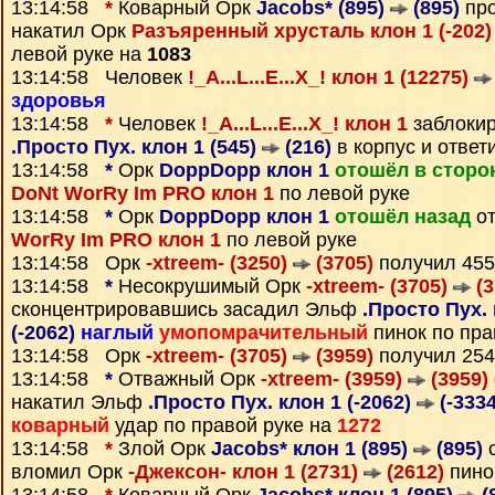
13:14:58
*
Коварный Орк
Jacobs* (895)
(895)
про
накатил Орк
Разъяренный хрусталь клон 1 (-202
левой руке на
1083
13:14:58 Человек
!_A...L...E...X_! клон 1 (12275)
здоровья
13:14:58
*
Человек
!_A...L...E...X_! клон 1
заблоки
.Просто Пух. клон 1 (545)
(216)
в корпус и отве
13:14:58
*
Орк
DoppDopp клон 1
отошёл в сторо
DoNt WorRy Im PRO клон 1
по левой руке
13:14:58
*
Орк
DoppDopp клон 1
отошёл назад
от
WorRy Im PRO клон 1
по левой руке
13:14:58 Орк
-xtreem- (3250)
(3705)
получил 45
13:14:58
*
Несокрушимый Орк
-xtreem- (3705)
(3
сконцентрировавшись засадил Эльф
.Просто Пух. 
(-2062)
наглый
умопомрачительный
пинок по пра
13:14:58 Орк
-xtreem- (3705)
(3959)
получил 25
13:14:58
*
Отважный Орк
-xtreem- (3959)
(3959)
накатил Эльф
.Просто Пух. клон 1 (-2062)
(-3334
коварный
удар по правой руке на
1272
13:14:58
*
Злой Орк
Jacobs* клон 1 (895)
(895)
с
вломил Орк
-Джексон- клон 1 (2731)
(2612)
пино