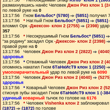
13:17:56
*
Непобедимый Эльф
Kirit0* клон 1 (186
размахнувшись нанёс Человек
Джон Риз клон 1 (2
по левой руке на
0
13:17:56 Гном
Бельбос* (5780)
(5851)
получил 
13:17:56
*
Наглый Гном
Бельбос* (5851)
(5851)
вломил Орк
-Джексон- клон 2 (2755)
(2398)
удар 
357
13:17:56
*
Несокрушимый Гном
Бельбос* (5851)
"за родину" засадил Орк
-Джексон- клон 2 (2398)
правой руке на
0
13:17:56 Человек
Джон Риз клон 2 (2822)
(4040
здоровья
13:17:56
*
Отважный Человек
Джон Риз клон 2 (4
опомнясь накатил Гном
6ТаНкИсТ9 клон 1 (2250)
умопомрачительный
удар по левой руке на
6090
13:17:56 Человек
Джон Риз клон 2 (4040)
(5275
здоровья
13:17:56
*
Коварный Человек
Джон Риз клон 2 (5
стиснув зубы засадил Гном
6ТаНкИсТ9 клон 1 (-38
удачный
коварный
тычок по голове на
6176
13:17:56
*
Человек
Vishenka клон 2
заблокировал
(1872)
(1872)
по голове