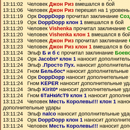
13:11:02 Человек
Джон Риз
вмешался в бой
13:11:06 Человек
Джон Риз
перешел на 1 уровень
13:11:19 Орк
DoppDopp
прочитал заклинание
Соз
13:11:19 Орк
DoppDopp клон 1
вмешался в бой
13:11:20 Человек
Vishenka
прочитал заклинание
13:11:20 Человек
Vishenka клон 1
вмешался в бо
13:11:23 Человек
Джон Риз
прочитал заклинание
13:11:23 Человек
Джон Риз клон 1
вмешался в бо
13:11:24 Эльф
Б и б с
прочитал заклинание
Боево
13:11:24 Орк
Jacobs* клон 1
наносит дополнител
13:11:24 Эльф
.Просто Пух.
наносит дополнитель
13:11:24 Гном
Бельбос*
наносит дополнительные
13:11:24 Орк
DoppDopp
наносит дополнительные
13:11:24 Гном
KEPER
наносит дополнительные у
13:11:24 Эльф
Kirit0*
наносит дополнительные уд
13:11:24 Гном
6ТаНкИсТ9 клон 1
наносит дополни
13:11:24 Человек
Месть Королевы!!! клон 1
нано
дополнительные удары
13:11:24 Эльф
nalco
наносит дополнительные уд
13:11:24 Орк
DoppDopp клон 1
наносит дополнит
13:11:24 Человек
Месть Королевы!!!
наносит доп