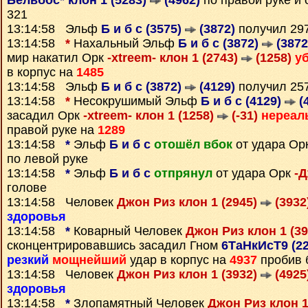
Бельбос* клон 1 (5283)
(4962)
по правой руке и
321
13:14:58 Эльф
Б и б с (3575)
(3872)
получил 29
13:14:58
*
Нахальный Эльф
Б и б с (3872)
(3872
мир накатил Орк
-xtreem- клон 1 (2743)
(1258)
у
в корпус на
1485
13:14:58 Эльф
Б и б с (3872)
(4129)
получил 25
13:14:58
*
Несокрушимый Эльф
Б и б с (4129)
(
засадил Орк
-xtreem- клон 1 (1258)
(-31)
нереал
правой руке на
1289
13:14:58
*
Эльф
Б и б с
отошёл вбок
от удара Ор
по левой руке
13:14:58
*
Эльф
Б и б с
отпрянул
от удара Орк
-Д
голове
13:14:58 Человек
Джон Риз клон 1 (2945)
(3932
здоровья
13:14:58
*
Коварный Человек
Джон Риз клон 1 (3
сконцентрировавшись засадил Гном
6ТаНкИсТ9 (2
резкий
мощнейший
удар в корпус на
4937
пробив 
13:14:58 Человек
Джон Риз клон 1 (3932)
(4925
здоровья
13:14:58
*
Злопамятный Человек
Джон Риз клон 1