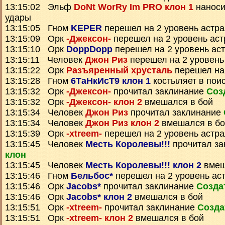
13:15:02 Эльф
DoNt WorRy Im PRO клон 1
наноси
удары
13:15:05 Гном
KEPER
перешел на 2 уровень астр
13:15:09 Орк
-Джексон-
перешел на 2 уровень ас
13:15:10 Орк
DoppDopp
перешел на 2 уровень ас
13:15:11 Человек
Джон Риз
перешел на 2 уровень
13:15:22 Орк
Разъяренный хрусталь
перешел на 
13:15:28 Гном
6ТаНкИсТ9 клон 1
костыляет в поис
13:15:32 Орк
-Джексон-
прочитал заклинание
Соз
13:15:32 Орк
-Джексон- клон 2
вмешался в бой
13:15:34 Человек
Джон Риз
прочитал заклинание
13:15:34 Человек
Джон Риз клон 2
вмешался в бо
13:15:39 Орк
-xtreem-
перешел на 2 уровень астр
13:15:45 Человек
Месть Королевы!!!
прочитал з
клон
13:15:45 Человек
Месть Королевы!!! клон 2
вмеш
13:15:46 Гном
Бельбос*
перешел на 2 уровень ас
13:15:46 Орк
Jacobs*
прочитал заклинание
Созда
13:15:46 Орк
Jacobs* клон 2
вмешался в бой
13:15:51 Орк
-xtreem-
прочитал заклинание
Созда
13:15:51 Орк
-xtreem- клон 2
вмешался в бой