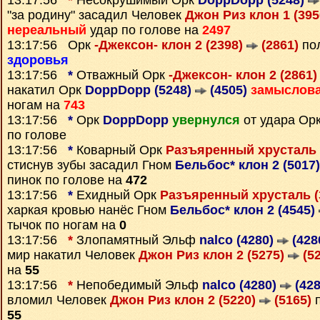
13:17:56
*
Несокрушимый Орк
DoppDopp (5248)
"за родину" засадил Человек
Джон Риз клон 1 (39
нереальный
удар по голове на
2497
13:17:56 Орк
-Джексон- клон 2 (2398)
(2861)
пол
здоровья
13:17:56
*
Отважный Орк
-Джексон- клон 2 (2861
накатил Орк
DoppDopp (5248)
(4505)
замыслов
ногам на
743
13:17:56
*
Орк
DoppDopp
увернулся
от удара Ор
по голове
13:17:56
*
Коварный Орк
Разъяренный хрусталь 
стиснув зубы засадил Гном
Бельбос* клон 2 (5017
пинок по голове на
472
13:17:56
*
Ехидный Орк
Разъяренный хрусталь (
харкая кровью нанёс Гном
Бельбос* клон 2 (4545)
тычок по ногам на
0
13:17:56
*
Злопамятный Эльф
nalco (4280)
(428
мир накатил Человек
Джон Риз клон 2 (5275)
(52
на
55
13:17:56
*
Непобедимый Эльф
nalco (4280)
(428
вломил Человек
Джон Риз клон 2 (5220)
(5165)
п
55