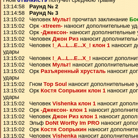
Гном
6ТаНкИсТ9
получил среднюю травму
13:14:58
Раунд № 2
13:14:58
Раунд № 3
13:15:02 Человек
Мульт!
прочитал заклинание
Бо
13:15:02 Орк
-xtreem-
наносит дополнительные у
13:15:02 Орк
-Джексон-
наносит дополнительные 
13:15:02 Человек
Джон Риз
наносит дополнитель
13:15:02 Человек
!_A...L...E...X_! клон 1
наносит д
удары
13:15:02 Человек
!_A...L...E...X_!
наносит дополни
13:15:02 Человек
Мульт!
наносит дополнительные
13:15:02 Орк
Разъяренный хрусталь
наносит до
удары
13:15:02 Гном
Top Soul
наносит дополнительные 
13:15:02 Орк
Костя Сопрыкин клон 1
наносит до
удары
13:15:02 Человек
Vishenka клон 1
наносит допол
13:15:02 Орк
-Джексон- клон 1
наносит дополнит
13:15:02 Человек
Джон Риз клон 1
наносит допол
13:15:02 Эльф
DoNt WorRy Im PRO
наносит допо
13:15:02 Орк
Костя Сопрыкин
наносит дополнит
13:15:02 Человек
Vishenka
наносит дополнительн