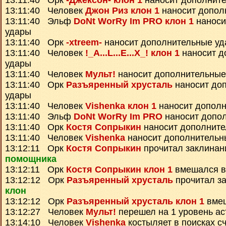
13:11:40 Орк
-Джексон- клон 1
наносит дополнит
13:11:40 Человек
Джон Риз клон 1
наносит допол
13:11:40 Эльф
DoNt WorRy Im PRO клон 1
наноси
удары
13:11:40 Орк
-xtreem-
наносит дополнительные у
13:11:40 Человек
!_A...L...E...X_! клон 1
наносит д
удары
13:11:40 Человек
Мульт!
наносит дополнительные
13:11:40 Орк
Разъяренный хрусталь
наносит до
удары
13:11:40 Человек
Vishenka клон 1
наносит дополн
13:11:40 Эльф
DoNt WorRy Im PRO
наносит допо
13:11:40 Орк
Костя Сопрыкин
наносит дополните
13:11:40 Человек
Vishenka
наносит дополнительн
13:12:11 Орк
Костя Сопрыкин
прочитал заклина
помощника
13:12:11 Орк
Костя Сопрыкин клон 1
вмешался в
13:12:12 Орк
Разъяренный хрусталь
прочитал з
клон
13:12:12 Орк
Разъяренный хрусталь клон 1
вмеш
13:12:27 Человек
Мульт!
перешел на 1 уровень ас
13:14:10 Человек
Vishenka
костыляет в поисках с