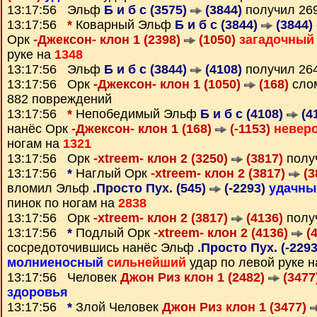
13:17:56 Эльф
Б и б с (3575)
(3844)
получил 26
13:17:56
*
Коварный Эльф
Б и б с (3844)
(3844)
Орк
-Джексон- клон 1 (2398)
(1050)
загадочный
руке на
1348
13:17:56 Эльф
Б и б с (3844)
(4108)
получил 26
13:17:56 Орк
-Джексон- клон 1 (1050)
(168)
слом
882 повреждений
13:17:56
*
Непобедимый Эльф
Б и б с (4108)
(4
нанёс Орк
-Джексон- клон 1 (168)
(-1153)
невер
ногам на
1321
13:17:56 Орк
-xtreem- клон 2 (3250)
(3817)
полу
13:17:56
*
Наглый Орк
-xtreem- клон 2 (3817)
(3
вломил Эльф
.Просто Пух. (545)
(-2293)
удачны
пинок по ногам на
2838
13:17:56 Орк
-xtreem- клон 2 (3817)
(4136)
полу
13:17:56
*
Подлый Орк
-xtreem- клон 2 (4136)
(4
сосредоточившись нанёс Эльф
.Просто Пух. (-229
молниеносный
сильнейший
удар по левой руке 
13:17:56 Человек
Джон Риз клон 1 (2482)
(3477
здоровья
13:17:56
*
Злой Человек
Джон Риз клон 1 (3477)