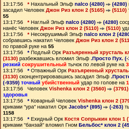
13:17:56
*
Нахальный Эльф
nalco (4280)
(4280)
засадил Человек
Джон Риз клон 2 (5165)
(5110)
55
13:17:56
*
Наглый Эльф
nalco (4280)
(4280)
сос
нанёс Человек
Джон Риз клон 2 (5110)
(5110)
уда
13:17:56
*
Несокрушимый Эльф
nalco клон 2 (428
собравшись накатил Человек
Джон Риз клон 2 (51
по правой руке на
55
13:17:56
*
Подлый Орк
Разъяренный хрусталь кл
(3130)
разбежавшись вломил Эльф
.Просто Пух. (
резкий
сокрушительный
тычок по левой руке на
3
13:17:56
*
Отважный Орк
Разъяренный хрусталь 
(3130)
сконцентрировавшись засадил Эльф
.Прост
(-9359)
точный
убийственный
удар по голове на
1
13:17:56 Человек
Vishenka клон 2 (3560)
(3791)
здоровья
13:17:56
*
Коварный Человек
Vishenka клон 2 (37
криками "ура" накатил Орк
Jacobs* (895)
(-263)
ты
1158
13:17:56
*
Ехидный Орк
Костя Сопрыкин клон 1 
криками "банзай" вломил Гном
Бельбос* клон 2 (4