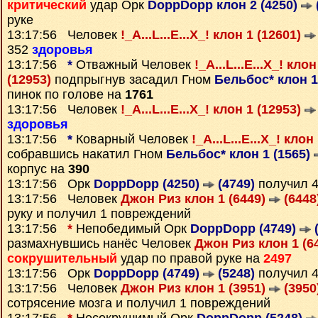
критический
удар Орк
DoppDopp клон 2 (4250)
руке
13:17:56 Человек
!_A...L...E...X_! клон 1 (12601)
352
здоровья
13:17:56
*
Отважный Человек
!_A...L...E...X_! кло
(12953)
подпрыгнув засадил Гном
Бельбос* клон 1
пинок по голове на
1761
13:17:56 Человек
!_A...L...E...X_! клон 1 (12953)
здоровья
13:17:56
*
Коварный Человек
!_A...L...E...X_! кло
собравшись накатил Гном
Бельбос* клон 1 (1565)
корпус на
390
13:17:56 Орк
DoppDopp (4250)
(4749)
получил 
13:17:56 Человек
Джон Риз клон 1 (6449)
(6448
руку и получил 1 повреждений
13:17:56
*
Непобедимый Орк
DoppDopp (4749)
(
размахнувшись нанёс Человек
Джон Риз клон 1 (6
сокрушительный
удар по правой руке на
2497
13:17:56 Орк
DoppDopp (4749)
(5248)
получил 
13:17:56 Человек
Джон Риз клон 1 (3951)
(3950
сотрясение мозга и получил 1 повреждений