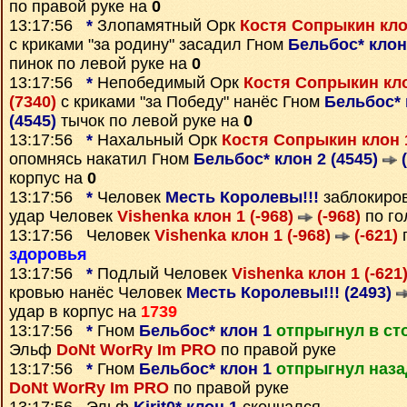
по правой руке на
0
13:17:56
*
Злопамятный Орк
Костя Сопрыкин кло
с криками "за родину" засадил Гном
Бельбос* клон
пинок по левой руке на
0
13:17:56
*
Непобедимый Орк
Костя Сопрыкин кло
(7340)
с криками "за Победу" нанёс Гном
Бельбос* 
(4545)
тычок по левой руке на
0
13:17:56
*
Нахальный Орк
Костя Сопрыкин клон 
опомнясь накатил Гном
Бельбос* клон 2 (4545)
(
корпус на
0
13:17:56
*
Человек
Месть Королевы!!!
заблокиро
удар Человек
Vishenka клон 1 (-968)
(-968)
по го
13:17:56 Человек
Vishenka клон 1 (-968)
(-621)
п
здоровья
13:17:56
*
Подлый Человек
Vishenka клон 1 (-621
кровью нанёс Человек
Месть Королевы!!! (2493)
удар в корпус на
1739
13:17:56
*
Гном
Бельбос* клон 1
отпрыгнул в ст
Эльф
DoNt WorRy Im PRO
по правой руке
13:17:56
*
Гном
Бельбос* клон 1
отпрыгнул наза
DoNt WorRy Im PRO
по правой руке