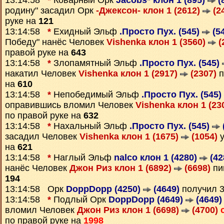
13:14:58
*
Коварный Орк
Jacobs* клон 1 (895)
(
родину" засадил Орк
-Джексон- клон 1 (2612)
(2
руке на
121
13:14:58
*
Ехидный Эльф
.Просто Пух. (545)
(5
Победу" нанёс Человек
Vishenka клон 1 (3560)
(
правой руке на
643
13:14:58
*
Злопамятный Эльф
.Просто Пух. (545)
накатил Человек
Vishenka клон 1 (2917)
(2307)
п
на
610
13:14:58
*
Непобедимый Эльф
.Просто Пух. (545)
оправившись вломил Человек
Vishenka клон 1 (23
по правой руке на
632
13:14:58
*
Нахальный Эльф
.Просто Пух. (545)
засадил Человек
Vishenka клон 1 (1675)
(1054)
у
на
621
13:14:58
*
Наглый Эльф
nalco клон 1 (4280)
(42
нанёс Человек
Джон Риз клон 1 (6892)
(6698)
пи
194
13:14:58 Орк
DoppDopp (4250)
(4649)
получил 
13:14:58
*
Подлый Орк
DoppDopp (4649)
(4649)
вломил Человек
Джон Риз клон 1 (6698)
(4700)
по правой руке на
1998