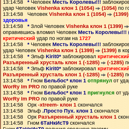
13:14:58
*
Человек
Месть Королевы!!!
заблокиро
удар Человек
Vishenka клон 1 (1054)
(1054)
по г
13:14:58 Человек
Vishenka клон 1 (1054)
(1399)
здоровья
13:14:58
*
Злой Человек
Vishenka клон 1 (1399)
оправившись вломил Человек
Месть Королевы!!! 
критический
удар по ногам на
1727
13:14:58
*
Человек
Месть Королевы!!!
заблокиро
удар Человек
Vishenka клон 1 (1399)
(1399)
в ко
13:14:58
*
Эльф
Kirit0*
заблокировал
критически
Разъяренный хрусталь клон 1 (-1285)
(-1285)
п
13:14:58
*
Эльф
Kirit0*
заблокировал
критически
Разъяренный хрусталь клон 1 (-1285)
(-1285)
п
13:14:58
*
Гном
Бельбос* клон 1
отпрянул
от уд
WorRy Im PRO
по правой руке
13:14:58
*
Гном
Бельбос* клон 1
пригнулся
от у
WorRy Im PRO
по правой руке
13:14:58 Орк
-xtreem- клон 1
скончался
13:14:58 Эльф
.Просто Пух. клон 1
скончался
13:14:58 Орк
Разъяренный хрусталь клон 1
скон
13:14:58 Гном
6ТаНкИсТ9
скончался