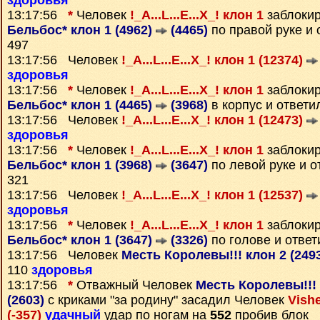
здоровья
13:17:56
*
Человек
!_A...L...E...X_! клон 1
заблокир
Бельбос* клон 1 (4962)
(4465)
по правой руке и
497
13:17:56 Человек
!_A...L...E...X_! клон 1 (12374)
здоровья
13:17:56
*
Человек
!_A...L...E...X_! клон 1
заблокир
Бельбос* клон 1 (4465)
(3968)
в корпус и ответ
13:17:56 Человек
!_A...L...E...X_! клон 1 (12473)
здоровья
13:17:56
*
Человек
!_A...L...E...X_! клон 1
заблокир
Бельбос* клон 1 (3968)
(3647)
по левой руке и 
321
13:17:56 Человек
!_A...L...E...X_! клон 1 (12537)
здоровья
13:17:56
*
Человек
!_A...L...E...X_! клон 1
заблокир
Бельбос* клон 1 (3647)
(3326)
по голове и отве
13:17:56 Человек
Месть Королевы!!! клон 2 (249
110
здоровья
13:17:56
*
Отважный Человек
Месть Королевы!!! 
(2603)
с криками "за родину" засадил Человек
Vish
(-357)
удачный
удар по ногам на
552
пробив блок