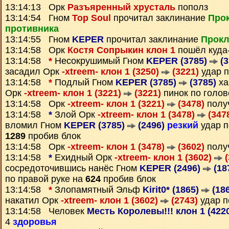
13:14:13 Орк
Разъяренный хрусталь
пополз
13:14:54 Гном
Top Soul
прочитал заклинание
Про
противника
13:14:55 Гном
KEPER
прочитал заклинание
Прокл
13:14:58 Орк
Костя Сопрыкин клон 1
пошёл куда
13:14:58
*
Несокрушимый Гном
KEPER (3785)
(3
засадил Орк
-xtreem- клон 1 (3250)
(3221)
удар п
13:14:58
*
Подлый Гном
KEPER (3785)
(3785)
ха
Орк
-xtreem- клон 1 (3221)
(3221)
пинок по голов
13:14:58 Орк
-xtreem- клон 1 (3221)
(3478)
полу
13:14:58
*
Злой Орк
-xtreem- клон 1 (3478)
(347
вломил Гном
KEPER (3785)
(2496)
резкий
удар п
1289
пробив блок
13:14:58 Орк
-xtreem- клон 1 (3478)
(3602)
полу
13:14:58
*
Ехидный Орк
-xtreem- клон 1 (3602)
(
сосредоточившись нанёс Гном
KEPER (2496)
(18
по правой руке на
624
пробив блок
13:14:58
*
Злопамятный Эльф
Kirit0* (1865)
(186
накатил Орк
-xtreem- клон 1 (3602)
(2743)
удар п
13:14:58 Человек
Месть Королевы!!! клон 1 (422
4
здоровья