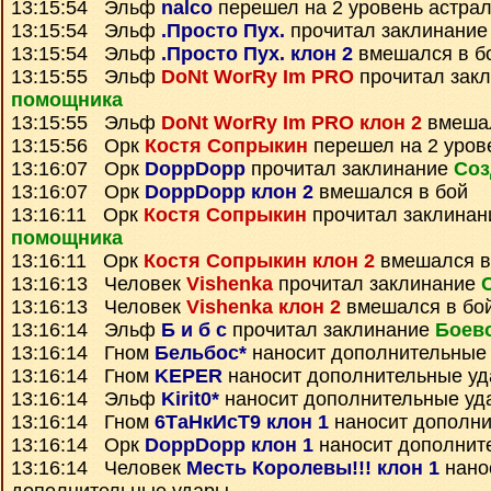
13:15:54 Эльф
nalco
перешел на 2 уровень астра
13:15:54 Эльф
.Просто Пух.
прочитал заклинани
13:15:54 Эльф
.Просто Пух. клон 2
вмешался в б
13:15:55 Эльф
DoNt WorRy Im PRO
прочитал зак
помощника
13:15:55 Эльф
DoNt WorRy Im PRO клон 2
вмешал
13:15:56 Орк
Костя Сопрыкин
перешел на 2 уров
13:16:07 Орк
DoppDopp
прочитал заклинание
Соз
13:16:07 Орк
DoppDopp клон 2
вмешался в бой
13:16:11 Орк
Костя Сопрыкин
прочитал заклина
помощника
13:16:11 Орк
Костя Сопрыкин клон 2
вмешался в
13:16:13 Человек
Vishenka
прочитал заклинание
13:16:13 Человек
Vishenka клон 2
вмешался в бо
13:16:14 Эльф
Б и б с
прочитал заклинание
Боев
13:16:14 Гном
Бельбос*
наносит дополнительные
13:16:14 Гном
KEPER
наносит дополнительные у
13:16:14 Эльф
Kirit0*
наносит дополнительные уд
13:16:14 Гном
6ТаНкИсТ9 клон 1
наносит дополни
13:16:14 Орк
DoppDopp клон 1
наносит дополнит
13:16:14 Человек
Месть Королевы!!! клон 1
нано