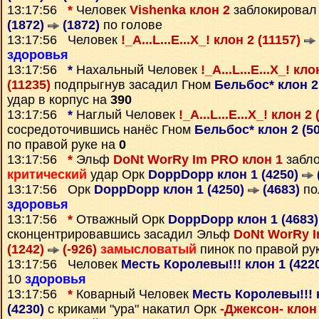
13:17:56
*
Человек
Vishenka клон 2
заблокировал
(1872)
(1872)
по голове
13:17:56 Человек
!_A...L...E...X_! клон 2 (11157)
здоровья
13:17:56
*
Нахальный Человек
!_A...L...E...X_! кл
(11235)
подпрыгнув засадил Гном
Бельбос* клон 2
удар в корпус на
390
13:17:56
*
Наглый Человек
!_A...L...E...X_! клон 2
сосредоточившись нанёс Гном
Бельбос* клон 2 (5
по правой руке на
0
13:17:56
*
Эльф
DoNt WorRy Im PRO клон 1
забло
критический
удар Орк
DoppDopp клон 1 (4250)
13:17:56 Орк
DoppDopp клон 1 (4250)
(4683)
по
здоровья
13:17:56
*
Отважный Орк
DoppDopp клон 1 (4683
сконцентрировавшись засадил Эльф
DoNt WorRy I
(1242)
(-926)
замысловатый
пинок по правой ру
13:17:56 Человек
Месть Королевы!!! клон 1 (422
10
здоровья
13:17:56
*
Коварный Человек
Месть Королевы!!! 
(4230)
с криками "ура" накатил Орк
-Джексон- клон 