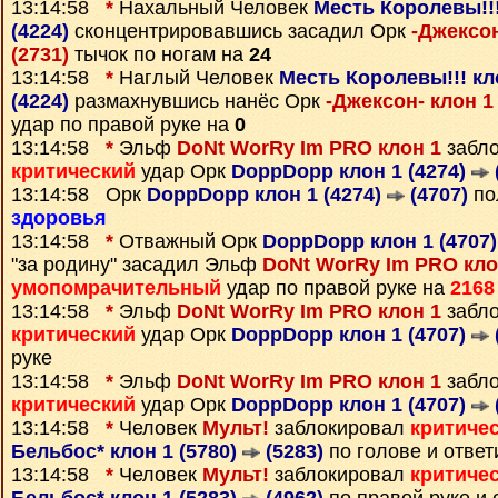
13:14:58
*
Нахальный Человек
Месть Королевы!!!
(4224)
сконцентрировавшись засадил Орк
-Джексон
(2731)
тычок по ногам на
24
13:14:58
*
Наглый Человек
Месть Королевы!!! кл
(4224)
размахнувшись нанёс Орк
-Джексон- клон 1
удар по правой руке на
0
13:14:58
*
Эльф
DoNt WorRy Im PRO клон 1
забло
критический
удар Орк
DoppDopp клон 1 (4274)
13:14:58 Орк
DoppDopp клон 1 (4274)
(4707)
по
здоровья
13:14:58
*
Отважный Орк
DoppDopp клон 1 (4707
"за родину" засадил Эльф
DoNt WorRy Im PRO кло
умопомрачительный
удар по правой руке на
2168
13:14:58
*
Эльф
DoNt WorRy Im PRO клон 1
забло
критический
удар Орк
DoppDopp клон 1 (4707)
руке
13:14:58
*
Эльф
DoNt WorRy Im PRO клон 1
забло
критический
удар Орк
DoppDopp клон 1 (4707)
13:14:58
*
Человек
Мульт!
заблокировал
критиче
Бельбос* клон 1 (5780)
(5283)
по голове и отве
13:14:58
*
Человек
Мульт!
заблокировал
критиче