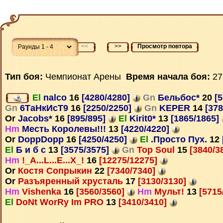
<<
>>
Просмотр повтора
Тип боя:
Чемпионат Арены
Время начала боя:
27
El
nalco
16
[4280/4280]
Gn
Бельбос*
20
[5
Gn
6ТаНкИсТ9
16
[2250/2250]
Gn
KEPER
14
[378
Or
Jacobs*
16
[895/895]
El
Kirit0*
13
[1865/1865]
Hm
Месть Королевы!!!
13
[4220/4220]
Or
DoppDopp
16
[4250/4250]
El
.Просто Пух.
12
El
Б и б с
13
[3575/3575]
Gn
Top Soul
15
[3840/3
Hm
!_A...L...E...X_!
16
[12275/12275]
Or
Костя Сопрыкин
22
[7340/7340]
Or
Разъяренный хрусталь
17
[3130/3130]
Hm
Vishenka
16
[3560/3560]
Hm
Мульт!
13
[5715
El
DoNt WorRy Im PRO
13
[3410/3410]