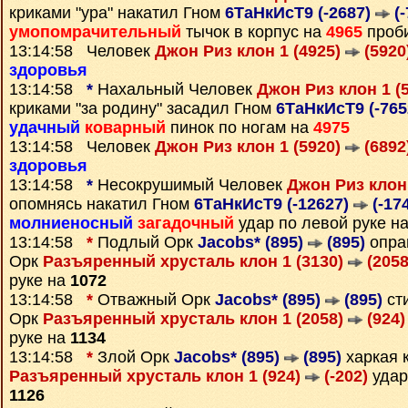
криками "ура" накатил Гном
6ТаНкИсТ9 (-2687)
(-
умопомрачительный
тычок в корпус на
4965
проби
13:14:58 Человек
Джон Риз клон 1 (4925)
(5920
здоровья
13:14:58
*
Нахальный Человек
Джон Риз клон 1 (
криками "за родину" засадил Гном
6ТаНкИсТ9 (-76
удачный
коварный
пинок по ногам на
4975
13:14:58 Человек
Джон Риз клон 1 (5920)
(6892
здоровья
13:14:58
*
Несокрушимый Человек
Джон Риз клон 
опомнясь накатил Гном
6ТаНкИсТ9 (-12627)
(-17
молниеносный
загадочный
удар по левой руке н
13:14:58
*
Подлый Орк
Jacobs* (895)
(895)
опра
Орк
Разъяренный хрусталь клон 1 (3130)
(2058
руке на
1072
13:14:58
*
Отважный Орк
Jacobs* (895)
(895)
ст
Орк
Разъяренный хрусталь клон 1 (2058)
(924)
руке на
1134
13:14:58
*
Злой Орк
Jacobs* (895)
(895)
харкая 
Разъяренный хрусталь клон 1 (924)
(-202)
удар
1126