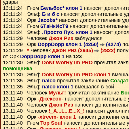
удары
13:11:24 Гном
Бельбос* клон 1
наносит дополнит
13:11:24 Эльф
Б и б с
наносит дополнительные у
13:11:24 Орк
Jacobs*
наносит дополнительные уд
13:11:24 Гном
6ТаНкИсТ9
наносит дополнительны
13:11:24 Эльф
.Просто Пух. клон 1
наносит допо
13:11:29 Человек
Джон Риз
заблудился
13:11:29 Орк
DoppDopp клон 1 (4250)
(4274)
по
13:11:29
*
Человек
Джон Риз (2945)
(2822)
полу
от Орк
DoppDopp клон 1
на
123
13:11:30 Эльф
DoNt WorRy Im PRO
прочитал зак
помощника
13:11:30 Эльф
DoNt WorRy Im PRO клон 1
вмешал
13:11:35 Эльф
nalco
прочитал заклинание
Создат
13:11:35 Эльф
nalco клон 1
вмешался в бой
13:11:40 Человек
Мульт!
прочитал заклинание
Бо
13:11:40 Орк
-Джексон-
наносит дополнительные 
13:11:40 Человек
Джон Риз
наносит дополнитель
13:11:40 Человек
!_A...L...E...X_!
наносит дополни
13:11:40 Орк
-xtreem- клон 1
наносит дополнител
13:11:40 Гном
Top Soul
наносит дополнительные 