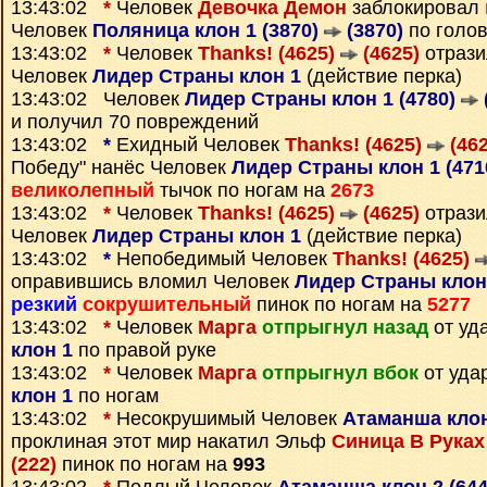
13:43:02
*
Человек
Девочка Демон
заблокировал
Человек
Поляница клон 1 (3870)
(3870)
по голо
13:43:02
*
Человек
Thanks! (4625)
(4625)
отрази
Человек
Лидер Страны клон 1
(действие перка)
13:43:02 Человек
Лидер Страны клон 1 (4780)
и получил 70 повреждений
13:43:02
*
Ехидный Человек
Thanks! (4625)
(462
Победу" нанёс Человек
Лидер Страны клон 1 (471
великолепный
тычок по ногам на
2673
13:43:02
*
Человек
Thanks! (4625)
(4625)
отрази
Человек
Лидер Страны клон 1
(действие перка)
13:43:02
*
Непобедимый Человек
Thanks! (4625)
оправившись вломил Человек
Лидер Страны клон 
резкий
сокрушительный
пинок по ногам на
5277
13:43:02
*
Человек
Марга
отпрыгнул назад
от уд
клон 1
по правой руке
13:43:02
*
Человек
Марга
отпрыгнул вбок
от уда
клон 1
по ногам
13:43:02
*
Несокрушимый Человек
Атаманша клон
проклиная этот мир накатил Эльф
Синица В Руках 
(222)
пинок по ногам на
993