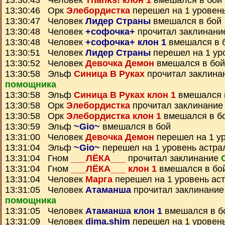
13:30:43 Человек
Thanks! клон 1
вмешался в бой
13:30:46 Орк
Элебордистка
перешел на 1 уровен
13:30:47 Человек
Лидер Страны
вмешался в бой
13:30:48 Человек
+софочка+
прочитал заклинан
13:30:48 Человек
+софочка+ клон 1
вмешался в 
13:30:51 Человек
Лидер Страны
перешел на 1 ур
13:30:52 Человек
Девочка Демон
вмешался в бой
13:30:58 Эльф
Синица В Руках
прочитал заклина
помощника
13:30:58 Эльф
Синица В Руках клон 1
вмешался 
13:30:58 Орк
Элебордистка
прочитал заклинани
13:30:58 Орк
Элебордистка клон 1
вмешался в б
13:30:59 Эльф
~Gio~
вмешался в бой
13:31:00 Человек
Девочка Демон
перешел на 1 у
13:31:04 Эльф
~Gio~
перешел на 1 уровень астра
13:31:04 Гном
___ЛЁКА___
прочитал заклинание
13:31:04 Гном
___ЛЁКА___ клон 1
вмешался в бо
13:31:04 Человек
Марга
перешел на 1 уровень ас
13:31:05 Человек
Атаманша
прочитал заклинани
помощника
13:31:05 Человек
Атаманша клон 1
вмешался в б
13:31:09 Человек
dima.shim
перешел на 1 уровен