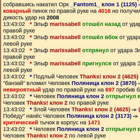
собравшись накатил Орк
_Fantom1_ клон 1 (1125)
коварный
пинок по правой руке на
4016
но получи
дикость удар на
2008
13:43:02
*
Эльф
marissabell
отошёл назад
от уда
правой руке
13:43:02
*
Эльф
marissabell
отошёл вбок
от уда
левой руке
13:43:02
*
Эльф
marissabell
отпрянул
от удара 
правой руке
13:43:02
*
Эльф
marissabell
пригнулся
от удара
левой руке
13:43:02
*
Подлый Человек
Thanks! клон 2 (4625)
"банзай" вломил Человек
Поляница клон 2 (3870)
невероятный
удар по правой руке на
697
пробив б
13:43:02
*
Человек
Поляница клон 2
отпрыгнул 
Человек
Thanks! клон 2
по правой руке
13:43:02
*
Злой Человек
Thanks! клон 2 (4625)
(
Победу" нанёс Человек
Поляница клон 2 (3173)
критический
тычок в корпус на
1471
13:43:02
*
Человек
Поляница клон 2
отпрыгнул 
Человек
Thanks! клон 2
по левой руке