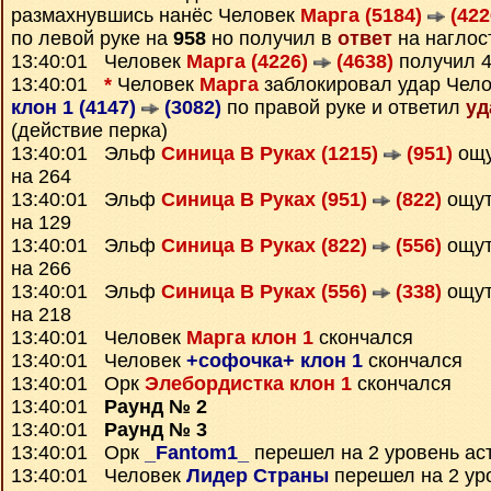
размахнувшись нанёс Человек
Марга (5184)
(422
по левой руке на
958
но получил в
ответ
на наглос
13:40:01 Человек
Марга (4226)
(4638)
получил 
13:40:01
*
Человек
Марга
заблокировал удар Чел
клон 1 (4147)
(3082)
по правой руке и ответил
уд
(действие перка)
13:40:01 Эльф
Синица В Руках (1215)
(951)
ощ
на 264
13:40:01 Эльф
Синица В Руках (951)
(822)
ощу
на 129
13:40:01 Эльф
Синица В Руках (822)
(556)
ощу
на 266
13:40:01 Эльф
Синица В Руках (556)
(338)
ощу
на 218
13:40:01 Человек
Марга клон 1
скончался
13:40:01 Человек
+софочка+ клон 1
скончался
13:40:01 Орк
Элебордистка клон 1
скончался
13:40:01
Раунд № 2
13:40:01
Раунд № 3
13:40:01 Орк
_Fantom1_
перешел на 2 уровень ас
13:40:01 Человек
Лидер Страны
перешел на 2 ур