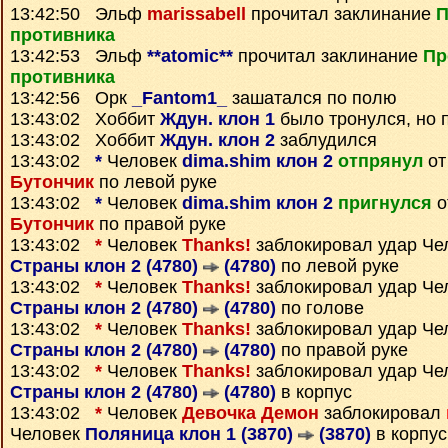
13:42:50 Эльф
marissabell
прочитал заклинание
П
противника
13:42:53 Эльф
**atomic**
прочитал заклинание
Пр
противника
13:42:56 Орк
_Fantom1_
зашатался по полю
13:43:02 Хоббит
Ждун. клон 1
было тронулся, но 
13:43:02 Хоббит
Ждун. клон 2
заблудился
13:43:02
*
Человек
dima.shim клон 2
отпрянул
от
Бутончик
по левой руке
13:43:02
*
Человек
dima.shim клон 2
пригнулся
о
Бутончик
по правой руке
13:43:02
*
Человек
Thanks!
заблокировал удар Че
Страны клон 2 (4780)
(4780)
по левой руке
13:43:02
*
Человек
Thanks!
заблокировал удар Че
Страны клон 2 (4780)
(4780)
по голове
13:43:02
*
Человек
Thanks!
заблокировал удар Че
Страны клон 2 (4780)
(4780)
по правой руке
13:43:02
*
Человек
Thanks!
заблокировал удар Че
Страны клон 2 (4780)
(4780)
в корпус
13:43:02
*
Человек
Девочка Демон
заблокировал
Человек
Поляница клон 1 (3870)
(3870)
в корпус