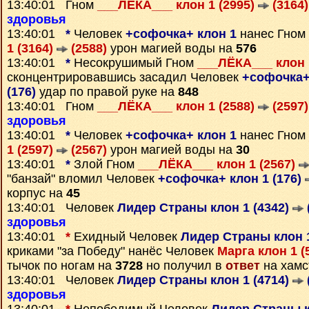
13:40:01 Гном
___ЛЁКА___ клон 1 (2995)
(3164)
здоровья
13:40:01
*
Человек
+софочка+ клон 1
нанес Гном
1 (3164)
(2588)
урон магией воды на
576
13:40:01
*
Несокрушимый Гном
___ЛЁКА___ клон 
сконцентрировавшись засадил Человек
+софочка+ 
(176)
удар по правой руке на
848
13:40:01 Гном
___ЛЁКА___ клон 1 (2588)
(2597)
здоровья
13:40:01
*
Человек
+софочка+ клон 1
нанес Гном
1 (2597)
(2567)
урон магией воды на
30
13:40:01
*
Злой Гном
___ЛЁКА___ клон 1 (2567)
"банзай" вломил Человек
+софочка+ клон 1 (176)
корпус на
45
13:40:01 Человек
Лидер Страны клон 1 (4342)
здоровья
13:40:01
*
Ехидный Человек
Лидер Страны клон 1
криками "за Победу" нанёс Человек
Марга клон 1 (
тычок по ногам на
3728
но получил в
ответ
на хамс
13:40:01 Человек
Лидер Страны клон 1 (4714)
здоровья