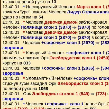
тычок по левой руке на
13
13:40:01
*
Несокрушимый Человек
Марга клон 1 (
криками "ура" накатил Человек
Лидер Страны клон
удар по ногам на
54
13:40:01
*
Человек
Девочка Демон
заблокировал
Человек
Поляница клон 1 (3870)
(3870)
по голо
13:40:01
*
Человек
Девочка Демон
заблокировал
Человек
Поляница клон 1 (3870)
(3870)
в корпус
13:40:01 Человек
+софочка+ клон 1 (2670)
(283
здоровья
13:40:01
*
Коварный Человек
+софочка+ клон 1 (
опомнясь накатил Орк
Элебордистка клон 1 (2450
корпус на
833
13:40:01 Человек
+софочка+ клон 1 (2836)
(304
здоровья
13:40:01
*
Злопамятный Человек
+софочка+ клон 
стиснув зубы засадил Орк
Элебордистка клон 1 (
по левой руке на
1068
13:40:01 Орк
Элебордистка клон 1 (549)
(723)
п
здоровья
13:40:01
*
Человек
+софочка+ клон 1
нанес Орк