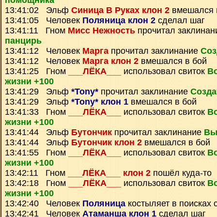
помощника
13:41:02 Эльф
Синица В Руках клон 2
вмешался 
13:41:05 Человек
Поляница клон 2
сделал шаг
13:41:11 Гном
Мисс Нежность
прочитал заклина
панцирь
13:41:12 Человек
Марга
прочитал заклинание
Соз
13:41:12 Человек
Марга клон 2
вмешался в бой
13:41:25 Гном
___ЛЁКА___
использовал свиток
В
жизни +100
13:41:29 Эльф
*Tony*
прочитал заклинание
Созда
13:41:29 Эльф
*Tony* клон 1
вмешался в бой
13:41:33 Гном
___ЛЁКА___
использовал свиток
В
жизни +100
13:41:44 Эльф
Бутончик
прочитал заклинание
Вы
13:41:44 Эльф
Бутончик клон 2
вмешался в бой
13:41:55 Гном
___ЛЁКА___
использовал свиток
В
жизни +100
13:42:11 Гном
___ЛЁКА___ клон 2
пошёл куда-то
13:42:18 Гном
___ЛЁКА___
использовал свиток
В
жизни +100
13:42:40 Человек
Поляница
костыляет в поисках 
13:42:41 Человек
Атаманша клон 1
сделал шаг