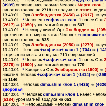
13:40:01
*
Непобедимый Человек
Лидер Страны к
(4985)
оправившись вломил Человек
Марга клон 1
пинок по голове на
2718
но получил в
ответ
на дик
13:40:01 Орк
Элебордистка (2450)
(2617)
получ
13:40:01
*
Человек
+софочка+ клон 1
нанес Орк
(2617)
(2050)
урон магией воды на
567
13:40:01
*
Несокрушимый Орк
Элебордистка (205
проклиная этот мир накатил Человек
+софочка+ кл
пинок по голове на
835
13:40:01 Орк
Элебордистка (2050)
(2279)
получ
13:40:01 Человек
+софочка+ клон 1 (-704)
(-14
сотрясение мозга и получил 710 повреждений
13:40:01
*
Человек
+софочка+ клон 1
нанес Орк
(2279)
(1500)
урон магией воды на
779
13:40:01
*
Коварный Орк
Элебордистка (1500)
(
накатил Человек
+софочка+ клон 1 (-1414)
(-256
на
1146
13:40:01 Человек
dima.shim клон 1 (4435)
(4626
здоровья
13:40:01
*
Человек
dima.shim клон 1
нанес Челов
(5184)
урон магией воздуха на
651
13:40:01
*
Непобедимый Человек
dima.shim клон 