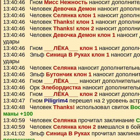
13:40:46 Гном
Мисс Нежность
наносит дополните
13:40:46 Человек
Девочка Демон
наносит дополн
13:40:46 Человек
Селянка клон 1
наносит дополн
13:40:46 Человек
Thanks! клон 1
наносит дополн
13:40:46 Человек
Thanks! клон 2
наносит дополн
13:40:46 Человек
Девочка Демон клон 1
наносит
удары
13:40:46 Гном
___ЛЁКА___ клон 1
наносит допол
13:40:46 Эльф
Синица В Руках клон 1
наносит д
удары
13:40:46 Человек
Селянка
наносит дополнительн
13:40:46 Эльф
Бутончик клон 1
наносит дополни
13:40:46 Гном
___ЛЁКА___
наносит дополнительн
13:40:46 Орк
Элебордистка
наносит дополнитель
13:40:46 Гном
___ЛЁКА___ клон 2
наносит допол
13:40:47 Гном
Piligrim4
перешел на 2 уровень аст
13:40:48 Человек
Thanks!
использовал свиток
Во
маны +100
13:40:59 Человек
Селянка
прочитал заклинание
С
13:40:59 Человек
Селянка клон 2
вмешался в бой
13:41:02 Эльф
Синица В Руках
прочитал заклина