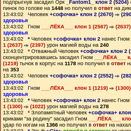
подпрыгнув засадил Орк
_Fantom1_ клон 2 (5204)
пинок по голове на
1448
но получил в
ответ
на дик
13:43:02 Человек
+софочка+ клон 2 (2670)
(290
здоровья
13:43:02 Гном
___ЛЁКА___ клон 1 (2567)
(2637)
здоровья
13:43:02
*
Человек
+софочка+ клон 2
нанес Гном
1 (2637)
(2397)
урон магией воды на
240
13:43:02
*
Отважный Человек
+софочка+ клон 2 
сконцентрировавшись засадил Гном
___ЛЁКА___ к
(1219)
тычок в корпус на
1178
но получил в
ответ
н
на
353
13:43:02 Человек
+софочка+ клон 2 (2552)
(282
здоровья
13:43:02 Гном
___ЛЁКА___ клон 1 (1219)
(1300)
здоровья
13:43:02
*
Человек
+софочка+ клон 2
нанес Гном
1 (1300)
(1022)
урон магией воды на
278
13:43:02
*
Злопамятный Человек
+софочка+ клон 
криками "за родину" засадил Гном
___ЛЁКА___ кло
удар по ногам на
1366
но получил в
ответ
на нахал