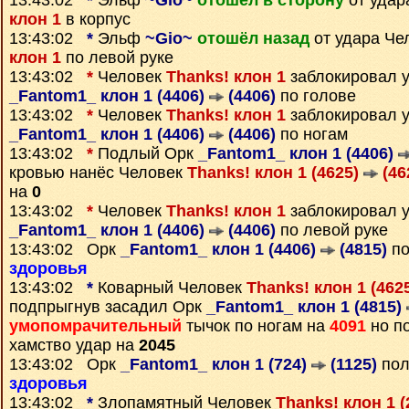
13:43:02
*
Эльф
~Gio~
отошёл в сторону
от удар
клон 1
в корпус
13:43:02
*
Эльф
~Gio~
отошёл назад
от удара Че
клон 1
по левой руке
13:43:02
*
Человек
Thanks! клон 1
заблокировал 
_Fantom1_ клон 1 (4406)
(4406)
по голове
13:43:02
*
Человек
Thanks! клон 1
заблокировал 
_Fantom1_ клон 1 (4406)
(4406)
по ногам
13:43:02
*
Подлый Орк
_Fantom1_ клон 1 (4406)
кровью нанёс Человек
Thanks! клон 1 (4625)
(46
на
0
13:43:02
*
Человек
Thanks! клон 1
заблокировал 
_Fantom1_ клон 1 (4406)
(4406)
по левой руке
13:43:02 Орк
_Fantom1_ клон 1 (4406)
(4815)
по
здоровья
13:43:02
*
Коварный Человек
Thanks! клон 1 (462
подпрыгнув засадил Орк
_Fantom1_ клон 1 (4815)
умопомрачительный
тычок по ногам на
4091
но п
хамство удар на
2045
13:43:02 Орк
_Fantom1_ клон 1 (724)
(1125)
пол
здоровья
13:43:02
*
Злопамятный Человек
Thanks! клон 1 