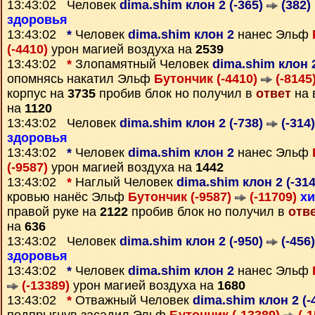
13:43:02 Человек
dima.shim клон 2 (-365)
(382)
здоровья
13:43:02
*
Человек
dima.shim клон 2
нанес Эльф
(-4410)
урон магией воздуха на
2539
13:43:02
*
Злопамятный Человек
dima.shim клон 
опомнясь накатил Эльф
Бутончик (-4410)
(-8145
корпус на
3735
пробив блок но получил в
ответ
на 
на
1120
13:43:02 Человек
dima.shim клон 2 (-738)
(-314)
здоровья
13:43:02
*
Человек
dima.shim клон 2
нанес Эльф
(-9587)
урон магией воздуха на
1442
13:43:02
*
Наглый Человек
dima.shim клон 2 (-31
кровью нанёс Эльф
Бутончик (-9587)
(-11709)
х
правой руке на
2122
пробив блок но получил в
отв
на
636
13:43:02 Человек
dima.shim клон 2 (-950)
(-456)
здоровья
13:43:02
*
Человек
dima.shim клон 2
нанес Эльф
(-13389)
урон магией воздуха на
1680
13:43:02
*
Отважный Человек
dima.shim клон 2 (-