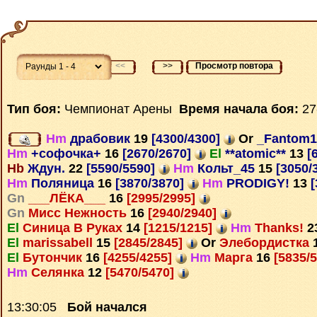
<<
>>
Просмотр повтора
Тип боя:
Чемпионат Арены
Время начала боя:
27
Hm
драбовик
19
[4300/4300]
Or
_Fantom
Hm
+софочка+
16
[2670/2670]
El
**atomic**
13
[
Hb
Ждун.
22
[5590/5590]
Hm
Кольт_45
15
[3050/
Hm
Поляница
16
[3870/3870]
Hm
PRODIGY!
13
[
Gn
___ЛЁКА___
16
[2995/2995]
Gn
Мисс Нежность
16
[2940/2940]
El
Синица В Руках
14
[1215/1215]
Hm
Thanks!
2
El
marissabell
15
[2845/2845]
Or
Элебордистка
El
Бутончик
16
[4255/4255]
Hm
Марга
16
[5835/
Hm
Селянка
12
[5470/5470]
13:30:05
Бой начался