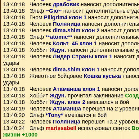
13:40:18 Человек
драбовик
наносит дополнитель
13:40:18 Эльф
~Gio~
наносит дополнительные уд
13:40:18 Гном
Piligrim4 клон 1
наносит дополните
13:40:18 Человек
Поляница
наносит дополнитель
13:40:18 Человек
dima.shim клон 2
наносит допо
13:40:18 Эльф
**atomic**
наносит дополнительны
13:40:18 Человек
Кольт_45 клон 1
наносит допол
13:40:18 Хоббит
Ждун.
наносит дополнительные 
13:40:18 Человек
Лидер Страны клон 1
наносит 
удары
13:40:18 Человек
dima.shim клон 1
наносит допо
13:40:18 Животное бойцовое
Кошка куська
нанос
удары
13:40:18 Человек
Атаманша клон 1
наносит допо
13:40:18 Хоббит
Ждун.
прочитал заклинание
Созд
13:40:18 Хоббит
Ждун. клон 2
вмешался в бой
13:40:19 Человек
Атаманша
перешел на 2 уровен
13:40:20 Эльф
*Tony*
вмешался в бой
13:40:22 Человек
Поляница
перешел на 2 уровен
13:40:24 Эльф
marissabell
использовал свиток
Во
жизни +1000