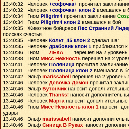
13:40:32 Человек
+софочка+
прочитал заклинан
13:40:32 Человек
+софочка+ клон 2
вмешался в 
13:40:34 Гном
Piligrim4
прочитал заклинание
Созд
13:40:34 Гном
Piligrim4 клон 2
вмешался в бой
13:40:35 Животное бойцовое
Пес Странний Лиде
поисках счастья
13:40:35 Человек
Кольт_45 клон 2
сделал шаг
13:40:35 Человек
драбовик клон 1
приблизился к 
13:40:36 Гном
___ЛЁКА___
перешел на 2 уровень
13:40:38 Гном
Мисс Нежность
перешел на 2 уров
13:40:41 Человек
Поляница
прочитал заклинани
13:40:41 Человек
Поляница клон 2
вмешался в б
13:40:42 Эльф
marissabell
перешел на 2 уровень 
13:40:46 Человек
Девочка Демон
прочитал закли
13:40:46 Эльф
Бутончик
наносит дополнительные
13:40:46 Человек
Thanks!
наносит дополнительны
13:40:46 Человек
Марга
наносит дополнительные
13:40:46 Гном
Мисс Нежность клон 1
наносит до
удары
13:40:46 Эльф
marissabell
наносит дополнительн
13:40:46 Эльф
Синица В Руках
наносит дополнит