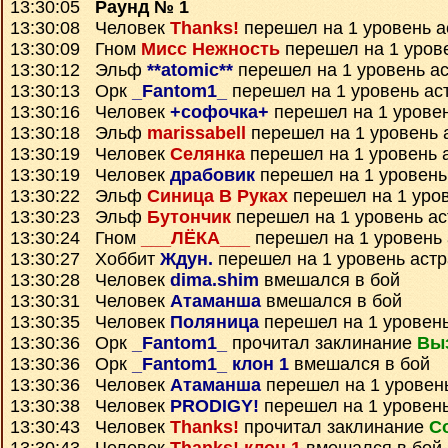
13:30:05
Раунд № 1
13:30:08 Человек
Thanks!
перешел на 1 уровень а
13:30:09 Гном
Мисс Нежность
перешел на 1 уров
13:30:12 Эльф
**atomic**
перешел на 1 уровень а
13:30:13 Орк
_Fantom1_
перешел на 1 уровень ас
13:30:16 Человек
+софочка+
перешел на 1 урове
13:30:18 Эльф
marissabell
перешел на 1 уровень 
13:30:19 Человек
Селянка
перешел на 1 уровень 
13:30:19 Человек
драбовик
перешел на 1 уровень
13:30:22 Эльф
Синица В Руках
перешел на 1 уро
13:30:23 Эльф
Бутончик
перешел на 1 уровень а
13:30:24 Гном
___ЛЁКА___
перешел на 1 уровень
13:30:27 Хоббит
Ждун.
перешел на 1 уровень аст
13:30:28 Человек
dima.shim
вмешался в бой
13:30:31 Человек
Атаманша
вмешался в бой
13:30:35 Человек
Поляница
перешел на 1 уровен
13:30:36 Орк
_Fantom1_
прочитал заклинание
Вы
13:30:36 Орк
_Fantom1_ клон 1
вмешался в бой
13:30:36 Человек
Атаманша
перешел на 1 уровен
13:30:38 Человек
PRODIGY!
перешел на 1 уровен
13:30:43 Человек
Thanks!
прочитал заклинание
С