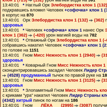
клон 1 (723)
(132)
урон магией воды на
591
13:40:01
*
Наглый Орк
Элебордистка клон 1 (132
подкравшись вломил Человек
+софочка+ клон 1 (
в корпус на
870
13:40:01 Орк
Элебордистка клон 1 (132)
(362)
п
здоровья
13:40:01
*
Человек
+софочка+ клон 1
нанес Орк
клон 1 (362)
(-420)
урон магией воды на
782
13:40:01
*
Отважный Орк
Элебордистка клон 1 (-
собравшись накатил Человек
+софочка+ клон 1 (2
по голове на
1151
13:40:01 Гном
Мисс Нежность клон 1 (2940)
(3
здоровья
13:40:01
*
Коварный Гном
Мисс Нежность клон 1 
сконцентрировавшись засадил Человек
Лидер Стра
(4528)
продуманный
тычок по правой руке на
18
13:40:01 Гном
Мисс Нежность клон 1 (3125)
(3
здоровья
13:40:01
*
Злопамятный Гном
Мисс Нежность кло
с криками "ура" накатил Человек
Лидер Страны кло
(4342)
хитрый
пинок по ногам на
186
13:40:01 Гном
___ЛЁКА___ (2995)
(3087)
получи