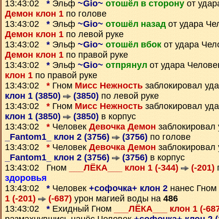
13:43:02
*
Эльф
~Gio~
отошёл в сторону
от удар
Демон клон 1
по голове
13:43:02
*
Эльф
~Gio~
отошёл назад
от удара Че
Демон клон 1
по левой руке
13:43:02
*
Эльф
~Gio~
отошёл вбок
от удара Чел
Демон клон 1
по правой руке
13:43:02
*
Эльф
~Gio~
отпрянул
от удара Челов
клон 1
по правой руке
13:43:02
*
Гном
Мисс Нежность
заблокировал уд
клон 1 (3850)
(3850)
по левой руке
13:43:02
*
Гном
Мисс Нежность
заблокировал уд
клон 1 (3850)
(3850)
в корпус
13:43:02
*
Человек
Девочка Демон
заблокировал 
_Fantom1_ клон 2 (3756)
(3756)
по голове
13:43:02
*
Человек
Девочка Демон
заблокировал 
_Fantom1_ клон 2 (3756)
(3756)
в корпус
13:43:02 Гном
___ЛЁКА___ клон 1 (-344)
(-201)
здоровья
13:43:02
*
Человек
+софочка+ клон 2
нанес Гном
1 (-201)
(-687)
урон магией воды на
486
13:43:02
*
Ехидный Гном
___ЛЁКА___ клон 1 (-68