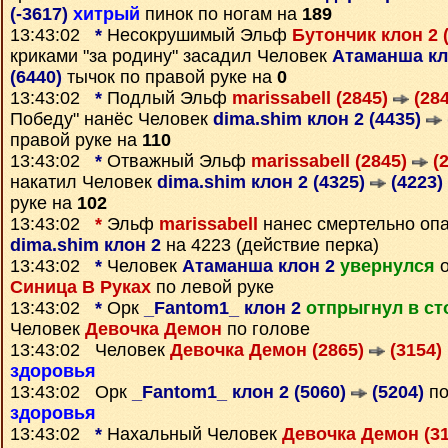
(-3617)
хитрый
пинок по ногам на
189
13:43:02
*
Несокрушимый Эльф
Бутончик клон 2 
криками "за родину" засадил Человек
Атаманша кл
(6440)
тычок по правой руке на
0
13:43:02
*
Подлый Эльф
marissabell (2845)
(284
Победу" нанёс Человек
dima.shim клон 2 (4435)
правой руке на
110
13:43:02
*
Отважный Эльф
marissabell (2845)
(2
накатил Человек
dima.shim клон 2 (4325)
(4223)
руке на
102
13:43:02
*
Эльф
marissabell
нанес смертельно оп
dima.shim клон 2
на 4223 (действие перка)
13:43:02
*
Человек
Атаманша клон 2
увернулся
о
Синица В Руках
по левой руке
13:43:02
*
Орк
_Fantom1_ клон 2
отпрыгнул в ст
Человек
Девочка Демон
по голове
13:43:02 Человек
Девочка Демон (2865)
(3154)
здоровья
13:43:02 Орк
_Fantom1_ клон 2 (5060)
(5204)
по
здоровья
13:43:02
*
Нахальный Человек
Девочка Демон (3