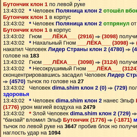
Бутончик клон 1
по левой руке
13:43:02
*
Человек
Поляница клон 2
отошёл вбо
Бутончик клон 1
в корпус
13:43:02
*
Человек
Поляница клон 2
отпрянул
от
Бутончик клон 1
в корпус
13:43:02 Гном
___ЛЁКА___ (2916)
(3098)
получи
13:43:02
*
Нахальный Гном
___ЛЁКА___ (3098)
накатил Человек
Лидер Страны клон 2 (4780)
(4
голове на
183
13:43:02 Гном
___ЛЁКА___ (3098)
(3124)
получи
13:43:02
*
Несокрушимый Гном
___ЛЁКА___ (3124
сконцентрировавшись засадил Человек
Лидер Стра
(4570)
тычок по голове на
27
13:43:02 Человек
dima.shim клон 2 (0)
(729)
пол
здоровья
13:43:02
*
Человек
dima.shim клон 2
нанес Эльф
(1776)
урон магией воздуха на
2479
13:43:02
*
Злой Человек
dima.shim клон 2 (729)
"банзай" вломил Эльф
Бутончик (1776)
(-1871)
м
тычок по левой руке на
3647
пробив блок но получ
наглость удар на
1094