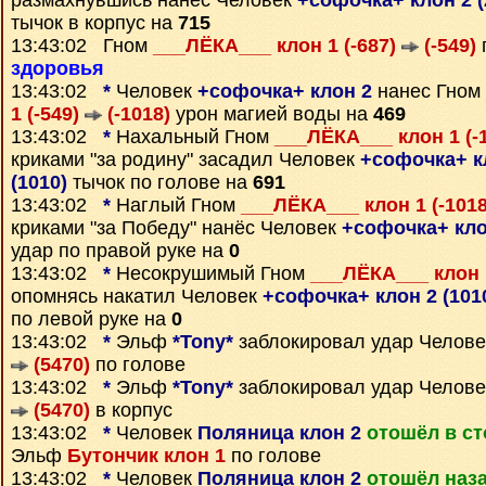
размахнувшись нанёс Человек
+софочка+ клон 2 
тычок в корпус на
715
13:43:02 Гном
___ЛЁКА___ клон 1 (-687)
(-549)
здоровья
13:43:02
*
Человек
+софочка+ клон 2
нанес Гном
1 (-549)
(-1018)
урон магией воды на
469
13:43:02
*
Нахальный Гном
___ЛЁКА___ клон 1 (-
криками "за родину" засадил Человек
+софочка+ к
(1010)
тычок по голове на
691
13:43:02
*
Наглый Гном
___ЛЁКА___ клон 1 (-101
криками "за Победу" нанёс Человек
+софочка+ кло
удар по правой руке на
0
13:43:02
*
Несокрушимый Гном
___ЛЁКА___ клон 
опомнясь накатил Человек
+софочка+ клон 2 (101
по левой руке на
0
13:43:02
*
Эльф
*Tony*
заблокировал удар Челов
(5470)
по голове
13:43:02
*
Эльф
*Tony*
заблокировал удар Челов
(5470)
в корпус
13:43:02
*
Человек
Поляница клон 2
отошёл в с
Эльф
Бутончик клон 1
по голове
13:43:02
*
Человек
Поляница клон 2
отошёл наз