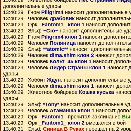
13:40:29 Животное бойцовое
Пес Странний Лиде
дополнительные удары
13:40:29 Гном
Piligrim4
наносит дополнительные 
13:40:29 Человек
драбовик
наносит дополнитель
13:40:29 Орк
_Fantom1_ клон 1
наносит дополнит
13:40:29 Эльф
~Gio~
наносит дополнительные уд
13:40:29 Гном
Piligrim4 клон 1
наносит дополните
13:40:29 Человек
Поляница
наносит дополнитель
13:40:29 Эльф
**atomic**
наносит дополнительны
13:40:29 Человек
dima.shim клон 2
наносит допо
13:40:29 Человек
Кольт_45 клон 1
наносит допол
13:40:29 Человек
Лидер Страны клон 1
наносит 
удары
13:40:29 Хоббит
Ждун.
наносит дополнительные 
13:40:29 Человек
dima.shim клон 1
наносит допо
13:40:29 Животное бойцовое
Кошка куська
нанос
удары
13:40:29 Эльф
*Tony*
наносит дополнительные у
13:40:29 Человек
Атаманша клон 1
наносит допо
13:40:29 Орк
_Fantom1_
прочитал заклинание
Вы
13:40:29 Орк
_Fantom1_ клон 2
вмешался в бой
13:40:31 Эльф
Синица В Руках
перешел на 2 уро