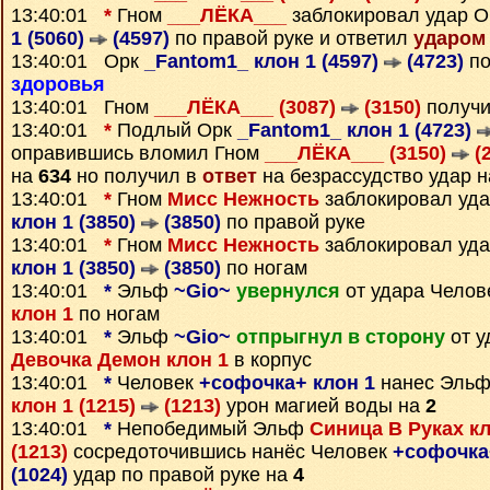
13:40:01
*
Гном
___ЛЁКА___
заблокировал удар 
1 (5060)
(4597)
по правой руке и ответил
ударом
13:40:01 Орк
_Fantom1_ клон 1 (4597)
(4723)
по
здоровья
13:40:01 Гном
___ЛЁКА___ (3087)
(3150)
получи
13:40:01
*
Подлый Орк
_Fantom1_ клон 1 (4723)
оправившись вломил Гном
___ЛЁКА___ (3150)
(2
на
634
но получил в
ответ
на безрассудство удар 
13:40:01
*
Гном
Мисс Нежность
заблокировал уд
клон 1 (3850)
(3850)
по правой руке
13:40:01
*
Гном
Мисс Нежность
заблокировал уд
клон 1 (3850)
(3850)
по ногам
13:40:01
*
Эльф
~Gio~
увернулся
от удара Чело
клон 1
по ногам
13:40:01
*
Эльф
~Gio~
отпрыгнул в сторону
от у
Девочка Демон клон 1
в корпус
13:40:01
*
Человек
+софочка+ клон 1
нанес Эль
клон 1 (1215)
(1213)
урон магией воды на
2
13:40:01
*
Непобедимый Эльф
Синица В Руках кл
(1213)
сосредоточившись нанёс Человек
+софочка+
(1024)
удар по правой руке на
4