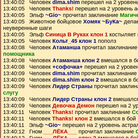
13:40:02 Человек
dima.shim
перешел на 2 уровен
13:40:05 Человек
Thanks!
перешел на 2 уровень а
13:40:05 Эльф
~Gio~
прочитал заклинание
Магич
13:40:05 Животное бойцовое
Хомяк ~БуКа~
делае
неуверенные шаги
13:40:05 Эльф
Синица В Руках клон 1
костыляет 
13:40:05 Человек
Кольт_45 клон 1
пополз
13:40:08 Человек
Атаманша
прочитал заклинани
помощника
13:40:08 Человек
Атаманша клон 2
вмешался в б
13:40:08 Человек
+софочка+
перешел на 2 урове
13:40:09 Человек
dima.shim
прочитал заклинани
13:40:09 Человек
dima.shim клон 2
вмешался в б
13:40:09 Человек
Лидер Страны
прочитал закли
слугу
13:40:09 Человек
Лидер Страны клон 2
вмешался
13:40:09 Человек
Девочка Демон
перешел на 2 у
13:40:11 Человек
Thanks!
прочитал заклинание
С
13:40:11 Человек
Thanks! клон 2
вмешался в бой
13:40:11 Эльф
~Gio~
перешел на 2 уровень астра
13:40:12 Гном
___ЛЁКА___
прочитал заклинание