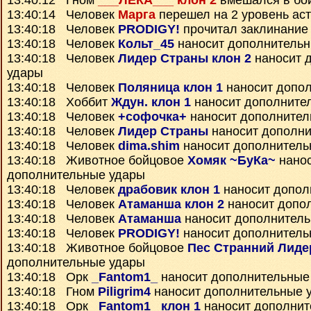
13:40:12 Гном
___ЛЁКА___ клон 2
вмешался в бо
13:40:14 Человек
Марга
перешел на 2 уровень ас
13:40:18 Человек
PRODIGY!
прочитал заклинани
13:40:18 Человек
Кольт_45
наносит дополнитель
13:40:18 Человек
Лидер Страны клон 2
наносит 
удары
13:40:18 Человек
Поляница клон 1
наносит допо
13:40:18 Хоббит
Ждун. клон 1
наносит дополните
13:40:18 Человек
+софочка+
наносит дополнител
13:40:18 Человек
Лидер Страны
наносит дополни
13:40:18 Человек
dima.shim
наносит дополнитель
13:40:18 Животное бойцовое
Хомяк ~БуКа~
нано
дополнительные удары
13:40:18 Человек
драбовик клон 1
наносит допол
13:40:18 Человек
Атаманша клон 2
наносит допо
13:40:18 Человек
Атаманша
наносит дополнител
13:40:18 Человек
PRODIGY!
наносит дополнитель
13:40:18 Животное бойцовое
Пес Странний Лиде
дополнительные удары
13:40:18 Орк
_Fantom1_
наносит дополнительные
13:40:18 Гном
Piligrim4
наносит дополнительные 
13:40:18 Орк
_Fantom1_ клон 1
наносит дополнит