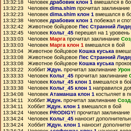
13:32:18 Человек
драбовик клон 1
вмешался в бо
13:32:23 Человек
dima.shim
прочитал заклинани
13:32:23 Человек
dima.shim клон 1
вмешался в б
13:32:38 Человек
драбовик клон 1
побежал и спо
13:32:42 Животное бойцовое
Пес Странний Лиде
13:32:45 Человек
Кольт_45
перешел на 1 уровень
13:33:03 Человек
Марга
прочитал заклинание
Соз
13:33:03 Человек
Марга клон 1
вмешался в бой
13:33:04 Животное бойцовое
Кошка куська
вмеша
13:33:08 Животное бойцовое
Пес Странний Лиде
13:33:08 Животное бойцовое
Кошка куська
проко
13:33:22 Хоббит
Ждун.
прочитал заклинание
Урон
13:33:33 Человек
Кольт_45
прочитал заклинание
13:33:33 Человек
Кольт_45 клон 1
вмешался в бо
13:33:38 Человек
Кольт_45 клон 1
направился до
13:34:08 Человек
Атаманша клон 1
костыляет в п
13:34:11 Хоббит
Ждун.
прочитал заклинание
Созд
13:34:11 Хоббит
Ждун. клон 1
вмешался в бой
13:34:24 Человек
PRODIGY!
прочитал заклинани
13:34:24 Человек
Кольт_45
наносит дополнитель
13:34:24 Хоббит
Ждун. клон 1
наносит дополните