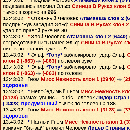
13:43:02
*
Подлый Человек
Атаманша клон 2 (64
подкравшись вломил Эльф
Синица В Руках клон 2
тычок в корпус на
996
13:43:02
*
Отважный Человек
Атаманша клон 2 (
подпрыгнув засадил Эльф
Синица В Руках клон 2 
удар по правой руке на
80
13:43:02
*
Злой Человек
Атаманша клон 2 (6440)
сосредоточившись нанёс Эльф
Синица В Руках кло
пинок по правой руке на
9
13:43:02
*
Эльф
*Tony*
заблокировал удар Эльф
клон 2 (-863)
(-863)
по левой руке
13:43:02
*
Эльф
*Tony*
заблокировал удар Эльф
клон 2 (-863)
(-863)
по голове
13:43:02 Гном
Мисс Нежность клон 1 (2940)
(3
здоровья
13:43:02
*
Непобедимый Гном
Мисс Нежность кло
(3128)
размахнувшись нанёс Человек
Лидер Страны
(-3428)
продуманный
тычок по голове на
188
13:43:02 Гном
Мисс Нежность клон 1 (3128)
(3
здоровья
13:43:02
*
Наглый Гном
Мисс Нежность клон 1 (3
криками "банзай" вломил Человек
Лидер Страны кл