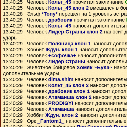
13:40:25 Человек
Кольт_45
прочитал заклинание
13:40:25 Человек
Кольт_45 клон 2
вмешался в бо
13:40:28 Эльф
*Tony*
перешел на 1 уровень астр
13:40:29 Человек
драбовик
прочитал заклинание
13:40:29 Человек
Кольт_45
наносит дополнитель
13:40:29 Человек
Лидер Страны клон 2
наносит 
удары
13:40:29 Человек
Поляница клон 1
наносит допо
13:40:29 Хоббит
Ждун. клон 1
наносит дополните
13:40:29 Человек
+софочка+
наносит дополнител
13:40:29 Человек
Лидер Страны
наносит дополни
13:40:29 Животное бойцовое
Хомяк ~БуКа~
нано
дополнительные удары
13:40:29 Человек
dima.shim
наносит дополнитель
13:40:29 Человек
Кольт_45 клон 2
наносит допол
13:40:29 Человек
драбовик клон 1
наносит допол
13:40:29 Человек
Атаманша клон 2
наносит допо
13:40:29 Человек
PRODIGY!
наносит дополнитель
13:40:29 Человек
Атаманша
наносит дополнител
13:40:29 Хоббит
Ждун. клон 2
наносит дополните
13:40:29 Орк
_Fantom1_
наносит дополнительные