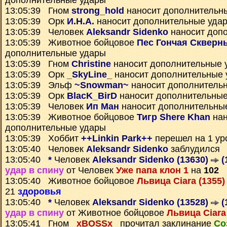
дополнительные удары
13:05:39 Гном
strong_hold
наносит дополнительн
13:05:39 Орк
И.Н.А.
наносит дополнительные уда
13:05:39 Человек
Aleksandr Sidenko
наносит доп
13:05:39 Животное бойцовое
Пес Гончая Скверн
дополнительные удары
13:05:39 Гном
Christine
наносит дополнительные 
13:05:39 Орк
_SkyLine_
наносит дополнительные 
13:05:39 Эльф
~Snowman~
наносит дополнитель
13:05:39 Орк
BlacK_BirD
наносит дополнительные
13:05:39 Человек
Ип Ман
наносит дополнительны
13:05:39 Животное бойцовое
Тигр Shere Khan
нан
дополнительные удары
13:05:39 Хоббит
++Linkin Park++
перешел на 1 ур
13:05:40 Человек
Aleksandr Sidenko
заблудился
13:05:40
*
Человек
Aleksandr Sidenko (13630)
(
удар в спину
от Человек
Уже папа клон 1
на
102
13:05:40 Животное бойцовое
Львица Ciara (1355
21
здоровья
13:05:40
*
Человек
Aleksandr Sidenko (13528)
(
удар в спину
от Животное бойцовое
Львица Ciara
13:05:41 Гном
_xBOSSx_
прочитал заклинание
Со