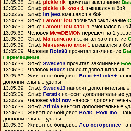
13:05:38 Эльф
pickle rik
прочитал заклинание
Выз
13:05:38 Эльф
pickle rik клон 1
вмешался в бой
13:05:39 Эльф
im jeez
вмешался в бой
13:05:39 Эльф
Lamour fou
прочитал заклинание
С
13:05:39 Эльф
Lamour fou клон 1
вмешался в бо
13:05:39 Человек
MewDEMON
перешел на 1 урове
13:05:39 Эльф
Маньячело
прочитал заклинание
С
13:05:39 Эльф
Маньячело клон 1
вмешался в бо
13:05:39 Человек
Rota90
прочитал заклинание
Бы
Перемещение
13:05:39 Эльф
Swede13
прочитал заклинание
Бое
13:05:39 Человек
Hiloss
наносит дополнительные
13:05:39 Животное бойцовое
Волк ++Link++
нано
дополнительные удары
13:05:39 Эльф
Swede13
наносит дополнительные
13:05:39 Эльф
Ferstik
наносит дополнительные у
13:05:39 Человек
vkblinov
наносит дополнительн
13:05:39 Эльф
Arimla
наносит дополнительные у
13:05:39 Животное бойцовое
Волк _RedLine_
нан
дополнительные удары
13:05:39 Животное бойцовое
Лев остороннее
нан