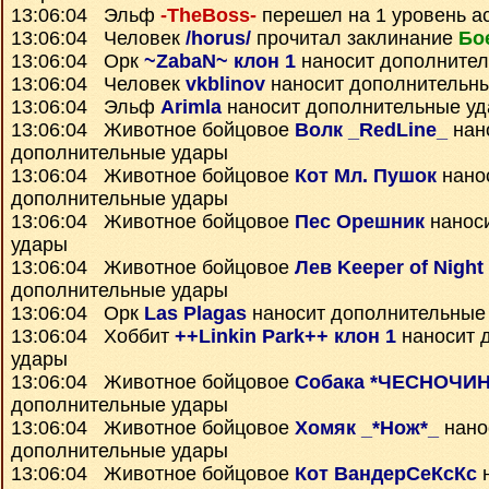
13:06:04 Эльф
-TheBoss-
перешел на 1 уровень а
13:06:04 Человек
/horus/
прочитал заклинание
Бо
13:06:04 Орк
~ZabaN~ клон 1
наносит дополните
13:06:04 Человек
vkblinov
наносит дополнительн
13:06:04 Эльф
Arimla
наносит дополнительные у
13:06:04 Животное бойцовое
Волк _RedLine_
нан
дополнительные удары
13:06:04 Животное бойцовое
Кот Мл. Пушок
нано
дополнительные удары
13:06:04 Животное бойцовое
Пес Орешник
нанос
удары
13:06:04 Животное бойцовое
Лев Keeper of Night
дополнительные удары
13:06:04 Орк
Las Plagas
наносит дополнительные
13:06:04 Хоббит
++Linkin Park++ клон 1
наносит 
удары
13:06:04 Животное бойцовое
Собака *ЧЕСНОЧИН
дополнительные удары
13:06:04 Животное бойцовое
Хомяк _*Нож*_
нано
дополнительные удары
13:06:04 Животное бойцовое
Кот ВандерСеКсКс
н