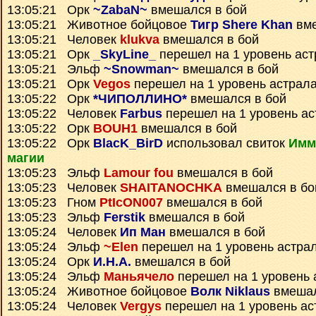
13:05:21 Орк
~ZabaN~
вмешался в бой
13:05:21 Животное бойцовое
Тигр Shere Khan
вме
13:05:21 Человек
klukva
вмешался в бой
13:05:21 Орк
_SkyLine_
перешел на 1 уровень ас
13:05:21 Эльф
~Snowman~
вмешался в бой
13:05:21 Орк
Vegos
перешел на 1 уровень астрал
13:05:22 Орк
*ЧИПОЛЛИНО*
вмешался в бой
13:05:22 Человек
Farbus
перешел на 1 уровень ас
13:05:22 Орк
BOUH1
вмешался в бой
13:05:22 Орк
BlacK_BirD
использовал свиток
Имм
магии
13:05:23 Эльф
Lamour fou
вмешался в бой
13:05:23 Человек
SHAITANOCHKA
вмешался в бо
13:05:23 Гном
PtIcON007
вмешался в бой
13:05:23 Эльф
Ferstik
вмешался в бой
13:05:24 Человек
Ип Ман
вмешался в бой
13:05:24 Эльф
~Elen
перешел на 1 уровень астра
13:05:24 Орк
И.Н.А.
вмешался в бой
13:05:24 Эльф
Маньячело
перешел на 1 уровень 
13:05:24 Животное бойцовое
Волк Niklaus
вмешал
13:05:24 Человек
Vergys
перешел на 1 уровень ас