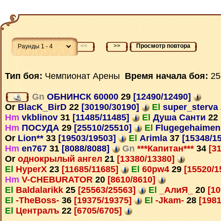
<<
>>
Просмотр повтора
Тип боя:
Чемпионат Арены
Время начала боя:
25
Gn
ОБНИНСК 60000
29
[12490/12490]
Or
BlacK_BirD
22
[30190/30190]
El
super_sterva
Hm
vkblinov
31
[11485/11485]
El
Душа Санти
22
Hm
ПОСУДА
29
[25510/25510]
El
Flugegehaime
Or
Lion**
33
[19503/19503]
El
Arimla
37
[15348/1
Hm
en767
31
[8088/8088]
Gn
***Капитан***
34
[31
Or
однокрылый ангел
21
[13380/13380]
El
HyperX
23
[11685/11685]
El
60pw4
29
[15520/1
Hm
V-CHEBURATOR
20
[8610/8610]
El
Baldalarikk
25
[25563/25563]
El
_АлиЯ_
20
[10
El
-TheBoss-
36
[19375/19375]
El
-Jkam-
28
[1981
El
Централъ
22
[6705/6705]