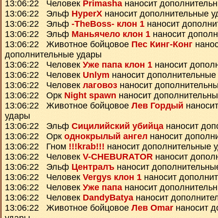
13:06:22 Человек
Primasha
наносит дополнитель
13:06:22 Эльф
HyperX
наносит дополнительные у
13:06:22 Эльф
-TheBoss- клон 1
наносит дополни
13:06:22 Эльф
Маньячело клон 1
наносит дополн
13:06:22 Животное бойцовое
Пес Кинг-Конг
нанос
дополнительные удары
13:06:22 Человек
Уже папа клон 1
наносит допол
13:06:22 Человек
Unlym
наносит дополнительные
13:06:22 Человек
лаговоз
наносит дополнительны
13:06:22 Орк
Night spawn
наносит дополнительны
13:06:22 Животное бойцовое
Лев Гордый
наносит
удары
13:06:22 Эльф
Сицилийский убийца
наносит доп
13:06:22 Орк
однокрылый ангел
наносит дополн
13:06:22 Гном
!!!krab!!!
наносит дополнительные 
13:06:22 Человек
V-CHEBURATOR
наносит допол
13:06:22 Эльф
Централъ
наносит дополнительны
13:06:22 Человек
Vergys клон 1
наносит дополни
13:06:22 Человек
Уже папа
наносит дополнитель
13:06:22 Человек
DandyBatya
наносит дополните
13:06:22 Животное бойцовое
Лев Omar
наносит д