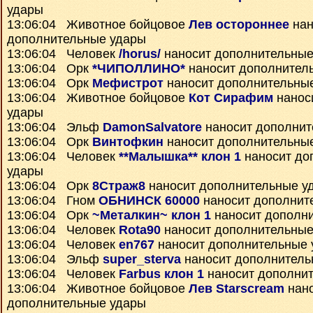
удары
13:06:04 Животное бойцовое
Лев остороннее
нан
дополнительные удары
13:06:04 Человек
/horus/
наносит дополнительные
13:06:04 Орк
*ЧИПОЛЛИНО*
наносит дополнител
13:06:04 Орк
Мефистрот
наносит дополнительны
13:06:04 Животное бойцовое
Кот Сирафим
нанос
удары
13:06:04 Эльф
DamonSalvatore
наносит дополнит
13:06:04 Орк
Винтофкин
наносит дополнительны
13:06:04 Человек
**Малышка** клон 1
наносит до
удары
13:06:04 Орк
8Страж8
наносит дополнительные у
13:06:04 Гном
ОБНИНСК 60000
наносит дополнит
13:06:04 Орк
~Металкин~ клон 1
наносит дополн
13:06:04 Человек
Rota90
наносит дополнительные
13:06:04 Человек
en767
наносит дополнительные 
13:06:04 Эльф
super_sterva
наносит дополнитель
13:06:04 Человек
Farbus клон 1
наносит дополни
13:06:04 Животное бойцовое
Лев Starscream
нан
дополнительные удары