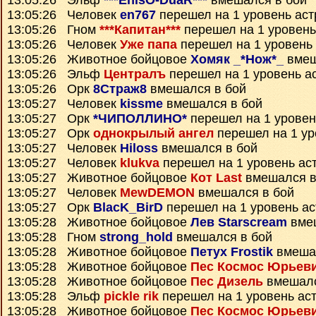
13:05:26 Эльф
***EnisO-DuaR***
вмешался в бой
13:05:26 Человек
en767
перешел на 1 уровень ас
13:05:26 Гном
***Капитан***
перешел на 1 уровень
13:05:26 Человек
Уже папа
перешел на 1 уровень
13:05:26 Животное бойцовое
Хомяк _*Нож*_
вмеш
13:05:26 Эльф
Централъ
перешел на 1 уровень а
13:05:26 Орк
8Страж8
вмешался в бой
13:05:27 Человек
kissme
вмешался в бой
13:05:27 Орк
*ЧИПОЛЛИНО*
перешел на 1 уровен
13:05:27 Орк
однокрылый ангел
перешел на 1 ур
13:05:27 Человек
Hiloss
вмешался в бой
13:05:27 Человек
klukva
перешел на 1 уровень ас
13:05:27 Животное бойцовое
Кот Last
вмешался в
13:05:27 Человек
MewDEMON
вмешался в бой
13:05:27 Орк
BlacK_BirD
перешел на 1 уровень а
13:05:28 Животное бойцовое
Лев Starscream
вмеш
13:05:28 Гном
strong_hold
вмешался в бой
13:05:28 Животное бойцовое
Петух Frostik
вмешал
13:05:28 Животное бойцовое
Пес Космос Юрьев
13:05:28 Животное бойцовое
Пес Дизель
вмешалс
13:05:28 Эльф
pickle rik
перешел на 1 уровень ас
13:05:28 Животное бойцовое
Пес Космос Юрьев