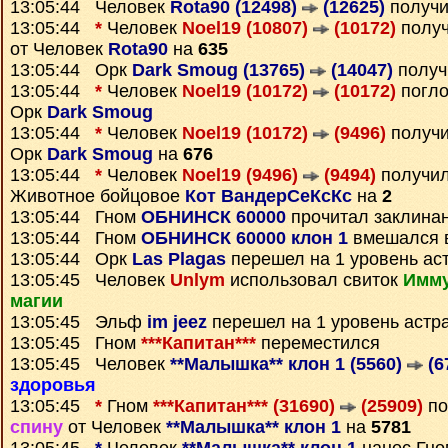
13:05:44 Человек
Rota90 (12498)
(12625)
получи
13:05:44
*
Человек
Noel19 (10807)
(10172)
полу
от Человек
Rota90
на
635
13:05:44 Орк
Dark Smoug (13765)
(14047)
получ
13:05:44
*
Человек
Noel19 (10172)
(10172)
погло
Орк
Dark Smoug
13:05:44
*
Человек
Noel19 (10172)
(9496)
получ
Орк
Dark Smoug
на
676
13:05:44
*
Человек
Noel19 (9496)
(9494)
получи
Животное бойцовое
Кот ВандерСеКсКс
на
2
13:05:44 Гном
ОБНИНСК 60000
прочитал заклина
13:05:44 Гном
ОБНИНСК 60000 клон 1
вмешался 
13:05:44 Орк
Las Plagas
перешел на 1 уровень ас
13:05:45 Человек
Unlym
использовал свиток
Имму
магии
13:05:45 Эльф
im jeez
перешел на 1 уровень астр
13:05:45 Гном
***Капитан***
переместился
13:05:45 Человек
**Малышка** клон 1 (5560)
(6
здоровья
13:05:45
*
Гном
***Капитан*** (31690)
(25909)
по
спину
от Человек
**Малышка** клон 1
на
5781