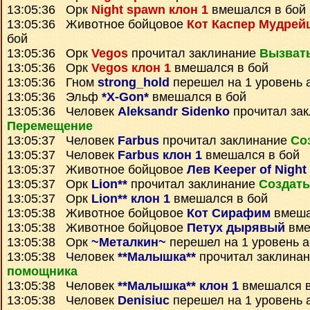
13:05:36 Орк
Night spawn клон 1
вмешался в бой
13:05:36 Животное бойцовое
Кот Каспер Мудрей
бой
13:05:36 Орк
Vegos
прочитал заклинание
Вызват
13:05:36 Орк
Vegos клон 1
вмешался в бой
13:05:36 Гном
strong_hold
перешел на 1 уровень 
13:05:36 Эльф
*X-Gon*
вмешался в бой
13:05:36 Человек
Aleksandr Sidenko
прочитал за
Перемещение
13:05:37 Человек
Farbus
прочитал заклинание
Со
13:05:37 Человек
Farbus клон 1
вмешался в бой
13:05:37 Животное бойцовое
Лев Keeper of Night
13:05:37 Орк
Lion**
прочитал заклинание
Создать
13:05:37 Орк
Lion** клон 1
вмешался в бой
13:05:38 Животное бойцовое
Кот Сирафим
вмеша
13:05:38 Животное бойцовое
Петух дырявый
вме
13:05:38 Орк
~Металкин~
перешел на 1 уровень 
13:05:38 Человек
**Малышка**
прочитал заклина
помощника
13:05:38 Человек
**Малышка** клон 1
вмешался в
13:05:38 Человек
Denisiuc
перешел на 1 уровень 