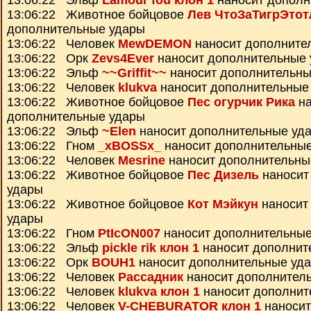
13:06:22 Эльф
Lamour fou клон 1
наносит дополн
13:06:22 Животное бойцовое
Лев ЧтоЗаТигрЭтот
дополнительные удары
13:06:22 Человек
MewDEMON
наносит дополните
13:06:22 Орк
Zevs4Ever
наносит дополнительные
13:06:22 Эльф
~~Griffit~~
наносит дополнительны
13:06:22 Человек
klukva
наносит дополнительные
13:06:22 Животное бойцовое
Пес огурчик Рика
на
дополнительные удары
13:06:22 Эльф
~Elen
наносит дополнительные уд
13:06:22 Гном
_xBOSSx_
наносит дополнительны
13:06:22 Человек
Mesrine
наносит дополнительны
13:06:22 Животное бойцовое
Пес Дизель
наносит
удары
13:06:22 Животное бойцовое
Кот Мэйкун
наносит
удары
13:06:22 Гном
PtIcON007
наносит дополнительные
13:06:22 Эльф
pickle rik клон 1
наносит дополнит
13:06:22 Орк
BOUH1
наносит дополнительные уд
13:06:22 Человек
Рассадник
наносит дополнител
13:06:22 Человек
klukva клон 1
наносит дополнит
13:06:22 Человек
V-CHEBURATOR клон 1
наносит