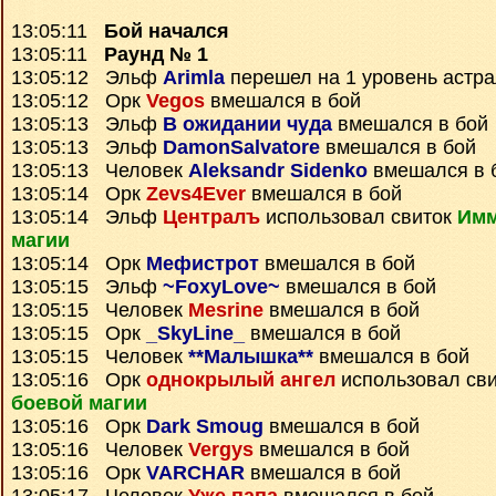
13:05:11
Бой начался
13:05:11
Раунд № 1
13:05:12 Эльф
Arimla
перешел на 1 уровень астр
13:05:12 Орк
Vegos
вмешался в бой
13:05:13 Эльф
В ожидании чуда
вмешался в бой
13:05:13 Эльф
DamonSalvatore
вмешался в бой
13:05:13 Человек
Aleksandr Sidenko
вмешался в 
13:05:14 Орк
Zevs4Ever
вмешался в бой
13:05:14 Эльф
Централъ
использовал свиток
Имм
магии
13:05:14 Орк
Мефистрот
вмешался в бой
13:05:15 Эльф
~FoxyLove~
вмешался в бой
13:05:15 Человек
Mesrine
вмешался в бой
13:05:15 Орк
_SkyLine_
вмешался в бой
13:05:15 Человек
**Малышка**
вмешался в бой
13:05:16 Орк
однокрылый ангел
использовал св
боевой магии
13:05:16 Орк
Dark Smoug
вмешался в бой
13:05:16 Человек
Vergys
вмешался в бой
13:05:16 Орк
VARCHAR
вмешался в бой