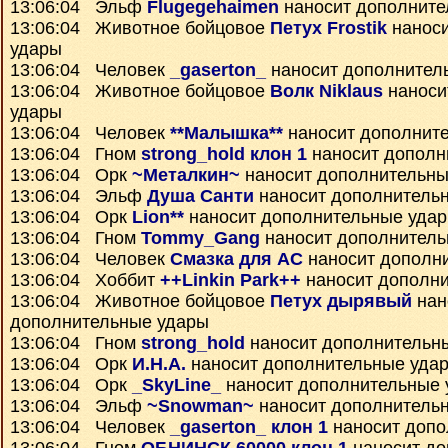
13:06:04 Эльф
Flugegehaimen
наносит дополните
13:06:04 Животное бойцовое
Петух Frostik
наноси
удары
13:06:04 Человек
_gaserton_
наносит дополнител
13:06:04 Животное бойцовое
Волк Niklaus
наноси
удары
13:06:04 Человек
**Малышка**
наносит дополнит
13:06:04 Гном
strong_hold клон 1
наносит дополн
13:06:04 Орк
~Металкин~
наносит дополнительны
13:06:04 Эльф
Душа Санти
наносит дополнитель
13:06:04 Орк
Lion**
наносит дополнительные уда
13:06:04 Гном
Tommy_Gang
наносит дополнитель
13:06:04 Человек
Смазка для АС
наносит дополн
13:06:04 Хоббит
++Linkin Park++
наносит дополн
13:06:04 Животное бойцовое
Петух дырявый
нан
дополнительные удары
13:06:04 Гном
strong_hold
наносит дополнительн
13:06:04 Орк
И.Н.А.
наносит дополнительные уда
13:06:04 Орк
_SkyLine_
наносит дополнительные 
13:06:04 Эльф
~Snowman~
наносит дополнитель
13:06:04 Человек
_gaserton_ клон 1
наносит допо