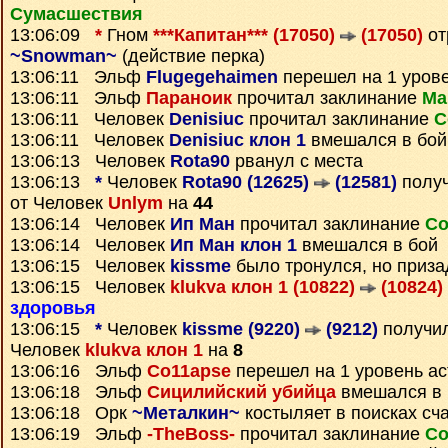
Сумаcшествия
13:06:09
*
Гном
***Капитан*** (17050)
(17050)
от
~Snowman~
(действие перка)
13:06:11 Эльф
Flugegehaimen
перешел на 1 уров
13:06:11 Эльф
Параноик
прочитал заклинание
Ма
13:06:11 Человек
Denisiuc
прочитал заклинание
С
13:06:11 Человек
Denisiuc клон 1
вмешался в бой
13:06:13 Человек
Rota90
рванул с места
13:06:13
*
Человек
Rota90 (12625)
(12581)
полу
от Человек
Unlym
на
44
13:06:14 Человек
Ип Ман
прочитал заклинание
Со
13:06:14 Человек
Ип Ман клон 1
вмешался в бой
13:06:15 Человек
kissme
было тронулся, но приз
13:06:15 Человек
klukva клон 1 (10822)
(10824)
здоровья
13:06:15
*
Человек
kissme (9220)
(9212)
получи
Человек
klukva клон 1
на
8
13:06:16 Эльф
Co11apse
перешел на 1 уровень а
13:06:18 Эльф
Сицилийский убийца
вмешался в 
13:06:18 Орк
~Металкин~
костыляет в поисках сч
13:06:19 Эльф
-TheBoss-
прочитал заклинание
Со