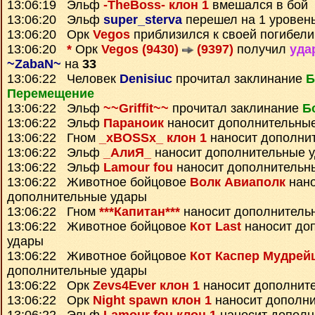
13:06:19 Эльф
-TheBoss- клон 1
вмешался в бой
13:06:20 Эльф
super_sterva
перешел на 1 уровен
13:06:20 Орк
Vegos
приблизился к своей погибели
13:06:20
*
Орк
Vegos (9430)
(9397)
получил
уда
~ZabaN~
на
33
13:06:22 Человек
Denisiuc
прочитал заклинание
Б
Перемещение
13:06:22 Эльф
~~Griffit~~
прочитал заклинание
Б
13:06:22 Эльф
Параноик
наносит дополнительны
13:06:22 Гном
_xBOSSx_ клон 1
наносит дополни
13:06:22 Эльф
_АлиЯ_
наносит дополнительные 
13:06:22 Эльф
Lamour fou
наносит дополнительн
13:06:22 Животное бойцовое
Волк Авиаполк
нано
дополнительные удары
13:06:22 Гном
***Капитан***
наносит дополнитель
13:06:22 Животное бойцовое
Кот Last
наносит до
удары
13:06:22 Животное бойцовое
Кот Каспер Мудрей
дополнительные удары
13:06:22 Орк
Zevs4Ever клон 1
наносит дополнит
13:06:22 Орк
Night spawn клон 1
наносит дополн