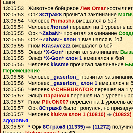
шаги
13:05:53 Животное бойцовое
Лев Omar
костыляет 
13:05:53 Орк
8Страж8
прочитал заклинание
Маги
13:05:54 Человек
Primasha
вмешался в бой
13:05:54 Человек
/horus/
перешел на 1 уровень ас
13:05:55 Орк
~ZabaN~
прочитал заклинание
Созд
13:05:55 Орк
~ZabaN~ клон 1
вмешался в бой
13:05:55 Гном
Krasavezzz
вмешался в бой
13:05:55 Эльф
*X-Gon*
прочитал заклинание
Выз
13:05:55 Эльф
*X-Gon* клон 1
вмешался в бой
13:05:55 Человек
kissme
прочитал заклинание
Бы
Перемещение
13:05:56 Человек
_gaserton_
прочитал заклинани
13:05:56 Человек
_gaserton_ клон 1
вмешался в 
13:05:56 Человек
V-CHEBURATOR
перешел на 1 у
13:05:57 Эльф
Параноик
перешел на 1 уровень а
13:05:57 Гном
PtIcON007
перешел на 1 уровень а
13:05:57 Орк
8Страж8
было тронулся, но призаду
13:05:57 Человек
klukva клон 1 (10810)
(10822)
здоровья
13:05:57
*
Орк
8Страж8 (11335)
(11272)
получи