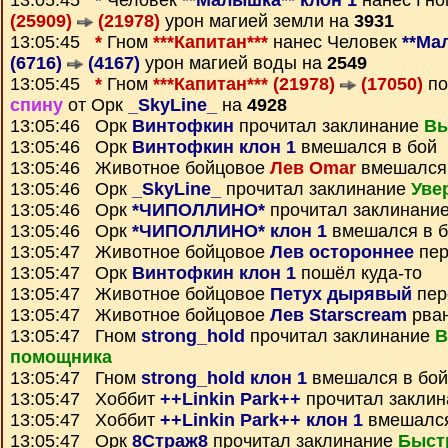
13:05:45
*
Человек
**Малышка** клон 1
нанес Гн
(25909)
(21978)
урон магией земли на
3931
13:05:45
*
Гном
***Капитан***
нанес Человек
**Ма
(6716)
(4167)
урон магией воды на
2549
13:05:45
*
Гном
***Капитан*** (21978)
(17050)
по
спину
от Орк
_SkyLine_
на
4928
13:05:46 Орк
Винтофкин
прочитал заклинание
Вы
13:05:46 Орк
Винтофкин клон 1
вмешался в бой
13:05:46 Животное бойцовое
Лев Omar
вмешался 
13:05:46 Орк
_SkyLine_
прочитал заклинание
Уве
13:05:46 Орк
*ЧИПОЛЛИНО*
прочитал заклинани
13:05:46 Орк
*ЧИПОЛЛИНО* клон 1
вмешался в б
13:05:47 Животное бойцовое
Лев остороннее
пер
13:05:47 Орк
Винтофкин клон 1
пошёл куда-то
13:05:47 Животное бойцовое
Петух дырявый
пер
13:05:47 Животное бойцовое
Лев Starscream
рван
13:05:47 Гном
strong_hold
прочитал заклинание
В
помощника
13:05:47 Гном
strong_hold клон 1
вмешался в бой
13:05:47 Хоббит
++Linkin Park++
прочитал закли
13:05:47 Хоббит
++Linkin Park++ клон 1
вмешался
13:05:47 Орк
8Страж8
прочитал заклинание
Быст