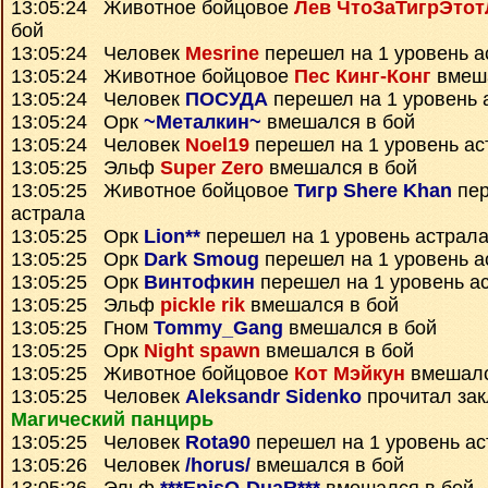
13:05:24 Животное бойцовое
Лев ЧтоЗаТигрЭтот
бой
13:05:24 Человек
Mesrine
перешел на 1 уровень а
13:05:24 Животное бойцовое
Пес Кинг-Конг
вмеша
13:05:24 Человек
ПОСУДА
перешел на 1 уровень 
13:05:24 Орк
~Металкин~
вмешался в бой
13:05:24 Человек
Noel19
перешел на 1 уровень ас
13:05:25 Эльф
Super Zero
вмешался в бой
13:05:25 Животное бойцовое
Тигр Shere Khan
пер
астрала
13:05:25 Орк
Lion**
перешел на 1 уровень астрал
13:05:25 Орк
Dark Smoug
перешел на 1 уровень а
13:05:25 Орк
Винтофкин
перешел на 1 уровень а
13:05:25 Эльф
pickle rik
вмешался в бой
13:05:25 Гном
Tommy_Gang
вмешался в бой
13:05:25 Орк
Night spawn
вмешался в бой
13:05:25 Животное бойцовое
Кот Мэйкун
вмешалс
13:05:25 Человек
Aleksandr Sidenko
прочитал за
Магический панцирь
13:05:25 Человек
Rota90
перешел на 1 уровень ас
13:05:26 Человек
/horus/
вмешался в бой