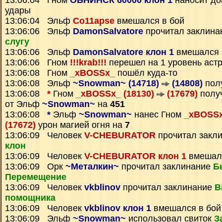
13:06:04 Гном
ОБНИНСК 60000 клон 1
наносит до
удары
13:06:04 Эльф
Co11apse
вмешался в бой
13:06:06 Эльф
DamonSalvatore
прочитал заклин
слугу
13:06:06 Эльф
DamonSalvatore клон 1
вмешался 
13:06:06 Гном
!!!krab!!!
перешел на 1 уровень аст
13:06:08 Гном
_xBOSSx_
пошёл куда-то
13:06:08 Эльф
~Snowman~ (14718)
(14808)
пол
13:06:08
*
Гном
_xBOSSx_ (18130)
(17679)
полу
от Эльф
~Snowman~
на
451
13:06:08
*
Эльф
~Snowman~
нанес Гном
_xBOSSx
(17672)
урон магией огня на
7
13:06:09 Человек
V-CHEBURATOR
прочитал закл
клон
13:06:09 Человек
V-CHEBURATOR клон 1
вмешалс
13:06:09 Орк
~Металкин~
прочитал заклинание
Б
Перемещение
13:06:09 Человек
vkblinov
прочитал заклинание
В
помощника
13:06:09 Человек
vkblinov клон 1
вмешался в бой
13:06:09 Эльф
~Snowman~
использовал свиток
З