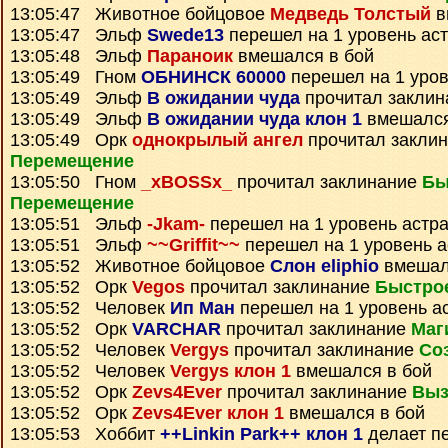
13:05:47 Животное бойцовое
Медведь Толстый
в
13:05:47 Эльф
Swede13
перешел на 1 уровень ас
13:05:48 Эльф
Параноик
вмешался в бой
13:05:49 Гном
ОБНИНСК 60000
перешел на 1 уров
13:05:49 Эльф
В ожидании чуда
прочитал закли
13:05:49 Эльф
В ожидании чуда клон 1
вмешался
13:05:49 Орк
однокрылый ангел
прочитал закли
Перемещение
13:05:50 Гном
_xBOSSx_
прочитал заклинание
Бы
Перемещение
13:05:51 Эльф
-Jkam-
перешел на 1 уровень астр
13:05:51 Эльф
~~Griffit~~
перешел на 1 уровень 
13:05:52 Животное бойцовое
Слон eliphio
вмешал
13:05:52 Орк
Vegos
прочитал заклинание
Быстро
13:05:52 Человек
Ип Ман
перешел на 1 уровень а
13:05:52 Орк
VARCHAR
прочитал заклинание
Маг
13:05:52 Человек
Vergys
прочитал заклинание
Со
13:05:52 Человек
Vergys клон 1
вмешался в бой
13:05:52 Орк
Zevs4Ever
прочитал заклинание
Выз
13:05:52 Орк
Zevs4Ever клон 1
вмешался в бой
13:05:53 Хоббит
++Linkin Park++ клон 1
делает п