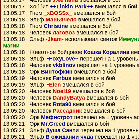
13:05:17 Человек
Уже папа
вмешался в бой
13:05:17 Хоббит
++Linkin Park++
вмешался в бой
13:05:17 Гном
_xBOSSx_
вмешался в бой
13:05:18 Эльф
Маньячело
вмешался в бой
13:05:18 Гном
Christine
вмешался в бой
13:05:18 Человек
лаговоз
вмешался в бой
13:05:18 Эльф
-Jkam-
использовал свиток
Иммуни
магии
13:05:18 Животное бойцовое
Кошка Коралина
вме
13:05:18 Эльф
~FoxyLove~
перешел на 1 уровень
13:05:18 Человек
vkblinov
перешел на 1 уровень 
13:05:18 Орк
Винтофкин
вмешался в бой
13:05:19 Человек
Farbus
вмешался в бой
13:05:19 Эльф
~Elen
вмешался в бой
13:05:20 Человек
Noel19
вмешался в бой
13:05:20 Человек
DandyBatya
вмешался в бой
13:05:20 Человек
Rota90
вмешался в бой
13:05:20 Человек
Рассадник
вмешался в бой
13:05:20 Орк
Мефистрот
перешел на 1 уровень а
13:05:21 Орк
Mr.Greed
вмешался в бой
13:05:21 Эльф
Душа Санти
перешел на 1 уровень
13:05:21 Эльф
В ожидании чуда
перешел на 1 ур