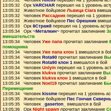
13:05:32 Человек
Hiloss
перешел на 1 уровень ас
13:05:32 Орк
VARCHAR
перешел на 1 уровень ас
13:05:32 Животное бойцовое
Львица Ciara
вмешал
13:05:32 Человек
Рассадник
перешел на 1 уровен
13:05:33 Животное бойцовое
Пес Орешник
вмеша
13:05:33 Орк
8Страж8
перешел на 1 уровень астр
13:05:34 Орк
~Металкин~
прочитал заклинание
З
вмешательств
13:05:34 Человек
Уже папа
прочитал заклинание
помощника
13:05:34 Человек
Уже папа клон 1
вмешался в бо
13:05:34 Человек
Rota90
прочитал заклинание
Вы
13:05:34 Человек
Rota90 клон 1
вмешался в бой
13:05:34 Человек
Unlym
перешел на 1 уровень ас
13:05:34 Человек
klukva
прочитал заклинание
Вы
13:05:34 Человек
klukva клон 1
вмешался в бой
13:05:34 Человек
Noel19
прочитал заклинание
Бы
Перемещение
13:05:34 Человек
kissme
перешел на 1 уровень а
13:05:35 Животное бойцовое
Пес Гончая Скверн
13:05:35 Человек
_gaserton_
вмешался в бой
13:05:36 Орк
Night spawn
прочитал заклинание
С