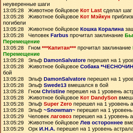
неуверенные шаги
13:05:28 Животное бойцовое
Кот Last
сделал шаг
13:05:28 Животное бойцовое
Кот Мэйкун
приблизи
погибели
13:05:28 Животное бойцовое
Кошка Коралина
заш
13:05:28 Человек
Farbus
прочитал заклинание
Бы
Перемещение
13:05:28 Гном
***Капитан***
прочитал заклинание
Перемещение
13:05:28 Эльф
DamonSalvatore
перешел на 1 уро
13:05:28 Животное бойцовое
Собака *ЧЕСНОЧИН
бой
13:05:28 Эльф
DamonSalvatore
перешел на 1 уро
13:05:28 Эльф
Swede13
вмешался в бой
13:05:28 Гном
Christine
перешел на 1 уровень аст
13:05:28 Животное бойцовое
Кот DandySon
вмеша
13:05:28 Эльф
Super Zero
перешел на 1 уровень 
13:05:28 Эльф
~Snowman~
перешел на 1 уровень
13:05:29 Человек
лаговоз
перешел на 1 уровень 
13:05:29 Животное бойцовое
Лев остороннее
вме
13:05:29 Орк
И.Н.А.
перешел на 1 уровень астрал