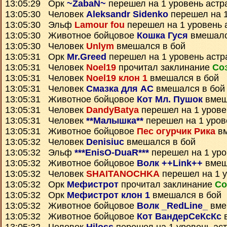
13:05:29 Орк
~ZabaN~
перешел на 1 уровень астр
13:05:30 Человек
Aleksandr Sidenko
перешел на 1
13:05:30 Эльф
Lamour fou
перешел на 1 уровень 
13:05:30 Животное бойцовое
Кошка Гуся
вмешалс
13:05:30 Человек
Unlym
вмешался в бой
13:05:31 Орк
Mr.Greed
перешел на 1 уровень астр
13:05:31 Человек
Noel19
прочитал заклинание
Со
13:05:31 Человек
Noel19 клон 1
вмешался в бой
13:05:31 Человек
Смазка для АС
вмешался в бой
13:05:31 Животное бойцовое
Кот Мл. Пушок
вмеш
13:05:31 Человек
DandyBatya
перешел на 1 урове
13:05:31 Человек
**Малышка**
перешел на 1 уров
13:05:31 Животное бойцовое
Пес огурчик Рика
вм
13:05:32 Человек
Denisiuc
вмешался в бой
13:05:32 Эльф
***EnisO-DuaR***
перешел на 1 уро
13:05:32 Животное бойцовое
Волк ++Link++
вмеш
13:05:32 Человек
SHAITANOCHKA
перешел на 1 у
13:05:32 Орк
Мефистрот
прочитал заклинание
Со
13:05:32 Орк
Мефистрот клон 1
вмешался в бой
13:05:32 Животное бойцовое
Волк _RedLine_
вме
13:05:32 Животное бойцовое
Кот ВандерСеКсКс
в