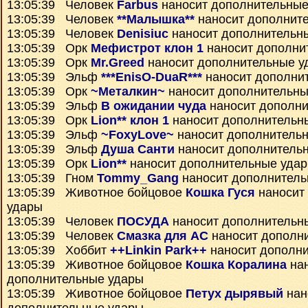
13:05:39 Человек
Farbus
наносит дополнительные
13:05:39 Человек
**Малышка**
наносит дополнит
13:05:39 Человек
Denisiuc
наносит дополнительн
13:05:39 Орк
Мефистрот клон 1
наносит дополни
13:05:39 Орк
Mr.Greed
наносит дополнительные у
13:05:39 Эльф
***EnisO-DuaR***
наносит дополни
13:05:39 Орк
~Металкин~
наносит дополнительны
13:05:39 Эльф
В ожидании чуда
наносит дополни
13:05:39 Орк
Lion** клон 1
наносит дополнительн
13:05:39 Эльф
~FoxyLove~
наносит дополнитель
13:05:39 Эльф
Душа Санти
наносит дополнитель
13:05:39 Орк
Lion**
наносит дополнительные уда
13:05:39 Гном
Tommy_Gang
наносит дополнитель
13:05:39 Животное бойцовое
Кошка Гуся
наносит
удары
13:05:39 Человек
ПОСУДА
наносит дополнительн
13:05:39 Человек
Смазка для АС
наносит дополн
13:05:39 Хоббит
++Linkin Park++
наносит дополн
13:05:39 Животное бойцовое
Кошка Коралина
нан
дополнительные удары
13:05:39 Животное бойцовое
Петух дырявый
нан