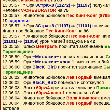
Человек
klukva клон 1
на
63
13:05:57
*
Орк
8Страж8 (11272)
(11197)
получи
Человек
V-CHEBURATOR
на
75
13:05:57 Животное бойцовое
Пес Кинг-Конг (876
19
здоровья
13:05:57
*
Орк
8Страж8 (11197)
(11101)
получи
Животное бойцовое
Пес Кинг-Конг
на
96
13:05:57
*
Животное бойцовое
Пес Кинг-Конг
нан
(11101)
(11059)
урон магией воздуха на
42
13:05:58 Эльф
Централъ
прочитал заклинание
Бы
Перемещение
13:05:59 Орк
~Металкин~
прочитал заклинание
С
13:05:59 Орк
~Металкин~ клон 1
вмешался в бой
13:06:00 Орк
BlacK_BirD
прочитал заклинание
Бы
Перемещение
13:06:02 Животное бойцовое
Лев Гордый
вмешалс
13:06:02 Орк
BlacK_BirD
побежал и споткнулся
13:06:03 Эльф
60pw4
прочитал заклинание
Призв
13:06:03 Эльф
60pw4 клон 1
вмешался в бой
13:06:04 Животное бойцовое
Волк Авиаполк
вмеш
13:06:04 Животное бойцовое
Лев Гордый
перешел
астрала