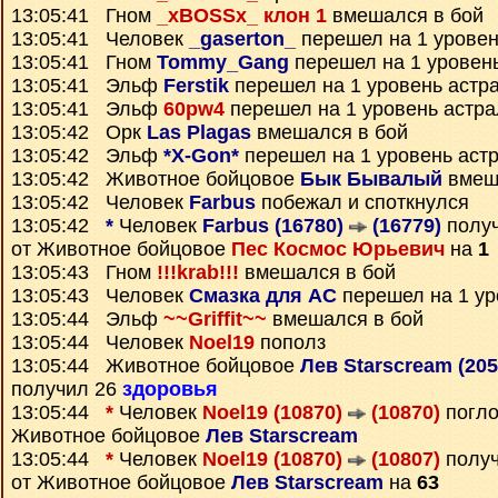
13:05:41 Гном
_xBOSSx_ клон 1
вмешался в бой
13:05:41 Человек
_gaserton_
перешел на 1 уровен
13:05:41 Гном
Tommy_Gang
перешел на 1 уровен
13:05:41 Эльф
Ferstik
перешел на 1 уровень астр
13:05:41 Эльф
60pw4
перешел на 1 уровень астр
13:05:42 Орк
Las Plagas
вмешался в бой
13:05:42 Эльф
*X-Gon*
перешел на 1 уровень аст
13:05:42 Животное бойцовое
Бык Бывалый
вмеш
13:05:42 Человек
Farbus
побежал и споткнулся
13:05:42
*
Человек
Farbus (16780)
(16779)
полу
от Животное бойцовое
Пес Космос Юрьевич
на
1
13:05:43 Гном
!!!krab!!!
вмешался в бой
13:05:43 Человек
Смазка для АС
перешел на 1 ур
13:05:44 Эльф
~~Griffit~~
вмешался в бой
13:05:44 Человек
Noel19
пополз
13:05:44 Животное бойцовое
Лев Starscream (20
получил 26
здоровья
13:05:44
*
Человек
Noel19 (10870)
(10870)
погло
Животное бойцовое
Лев Starscream
13:05:44
*
Человек
Noel19 (10870)
(10807)
полу
от Животное бойцовое
Лев Starscream
на
63