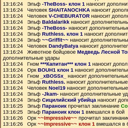
13:16:24 Эльф
-TheBoss- клон 1
наносит дополни
13:16:24 Человек
SHAITANOCHKA
наносит допол
13:16:24 Человек
V-CHEBURATOR
наносит допол
13:16:24 Эльф
Baldalarikk
наносит дополнительн
13:16:24 Эльф
-TheBoss-
наносит дополнительны
13:16:24 Эльф
Ruthless. клон 1
наносит дополнит
13:16:24 Эльф
~~Griffit~~
наносит дополнительны
13:16:24 Человек
DandyBatya
наносит дополните
13:16:24 Животное бойцовое
Медведь Лесной Т
дополнительные удары
13:16:24 Гном
***Капитан*** клон 1
наносит допол
13:16:24 Орк
BOUH1 клон 1
наносит дополнитель
13:16:24 Гном
_xBOSSx_
наносит дополнительны
13:16:24 Эльф
Ruthless.
наносит дополнительные
13:16:24 Человек
Noel19
наносит дополнительные
13:16:24 Эльф
-Jkam-
наносит дополнительные у
13:16:24 Эльф
Сицилийский убийца
наносит доп
13:16:25 Эльф
Параноик
прочитал заклинание
Со
13:16:25 Эльф
Параноик клон 1
вмешался в бой
13:16:26 Орк
~~Impressive~~
прочитал заклинан
13:16:26 Орк
~~Impressive~~ клон 1
вмешался в 