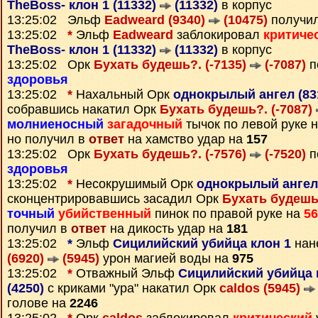
TheBoss- клон 1 (11332)
(11332)
в корпус
13:25:02 Эльф
Eadweard (9340)
(10475)
получи
13:25:02
*
Эльф
Eadweard
заблокировал
критиче
TheBoss- клон 1 (11332)
(11332)
в корпус
13:25:02 Орк
Бухать будешь?. (-7135)
(-7087)
п
здоровья
13:25:02
*
Нахальный Орк
однокрылый ангел (83
собравшись накатил Орк
Бухать будешь?. (-7087)
молниеносный
загадочный
тычок по левой руке 
но получил в
ответ
на хамство удар на
157
13:25:02 Орк
Бухать будешь?. (-7576)
(-7520)
п
здоровья
13:25:02
*
Несокрушимый Орк
однокрылый ангел
сконцентрировавшись засадил Орк
Бухать будешь?
точный
убийственный
пинок по правой руке на
56
получил в
ответ
на дикость удар на
181
13:25:02
*
Эльф
Сицилийский убийца клон 1
нан
(6920)
(5945)
урон магией воды на
975
13:25:02
*
Отважный Эльф
Сицилийский убийца к
(4250)
с криками "ура" накатил Орк
caldos (5945)
голове на
2246