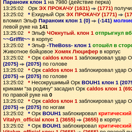
Параноик клон 1
на 7980 (действие перка)
13:25:02 Орк
ЭХ ПРОКАЧУ (1631)
(1771)
получи
13:25:02
*
Ехидный Орк
ЭХ ПРОКАЧУ (1771)
(17
вломил Эльф
Параноик клон 1 (0)
(-141)
молни
левой руке на
141
13:25:02
*
Эльф
ЧОкнутый. клон 1
отпрыгнул вб
~~Griffit~~
в корпус
13:25:02
*
Эльф
-TheBoss- клон 1
отошёл в стор
Животное бойцовое
Хомяк Люцифер
в корпус
13:25:02
*
Орк
caldos клон 1
заблокировал удар 
(2075)
(2075)
по голове
13:25:02
*
Орк
caldos клон 1
заблокировал удар 
(2075)
(2075)
по голове
13:25:02
*
Несокрушимый Орк
BOUH1 клон 1 (207
криками "за родину" засадил Орк
caldos клон 1 (69
по правой руке на
0
13:25:02
*
Орк
caldos клон 1
заблокировал удар 
(2075)
(2075)
по ногам
13:25:02
*
Орк
BOUH1
заблокировал
критический
Vitalyn_official клон 1 (3655)
(3655)
в корпус
13:25:02
*
Орк
BOUH1
заблокировал
критический