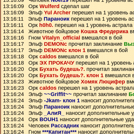
13:16:09 Человек
Noel19
перешел на 1 уровень ас
13:16:09 Орк
Wulferd
сделал шаг
13:16:09 Эльф
Yul Archer
перешел на 1 уровень а
13:16:11 Эльф
Параноик
перешел на 1 уровень а
13:16:11 Орк
h0h0.
перешел на 1 уровень астрала
13:16:14 Животное бойцовое
Кошка Фредерика
в
13:16:16 Гном
Vitalyn_official
вмешался в бой
13:16:17 Эльф
DEMONc
прочитал заклинание
Выз
13:16:17 Эльф
DEMONc клон 1
вмешался в бой
13:16:18 Орк
caldos
вмешался в бой
13:16:18 Орк
ЭХ ПРОКАЧУ
перешел на 1 уровень 
13:16:20 Орк
Бухать будешь?.
прочитал заклина
13:16:20 Орк
Бухать будешь?. клон 1
вмешался в
13:16:23 Животное бойцовое
Хомяк Люцифер
вм
13:16:23 Орк
caldos
перешел на 1 уровень астрал
13:16:24 Эльф
~~Griffit~~
прочитал заклинание
Б
13:16:24 Эльф
-Jkam- клон 1
наносит дополнител
13:16:24 Эльф
Параноик
наносит дополнительны
13:16:24 Эльф
_АлиЯ_
наносит дополнительные 
13:16:24 Орк
BOUH1
наносит дополнительные уд
13:16:24 Человек
Рассадник
наносит дополнител
13:16:24 Гном
***Капитан***
наносит дополнитель