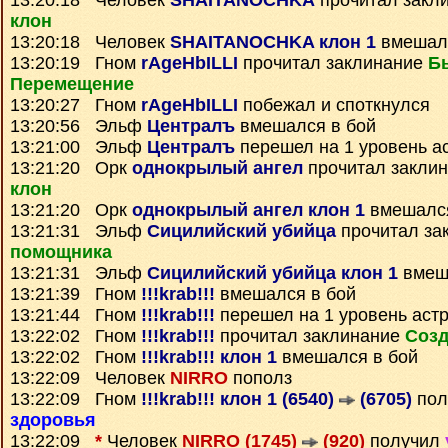
13:20:18 Человек
SHAITANOCHKA
прочитал закл
клон
13:20:18 Человек
SHAITANOCHKA клон 1
вмешалс
13:20:19 Гном
rAgeHbILLI
прочитал заклинание
Б
Перемещение
13:20:27 Гном
rAgeHbILLI
побежал и споткнулся
13:20:56 Эльф
Централъ
вмешался в бой
13:21:00 Эльф
Централъ
перешел на 1 уровень а
13:21:20 Орк
однокрылый ангел
прочитал закли
клон
13:21:20 Орк
однокрылый ангел клон 1
вмешался
13:21:31 Эльф
Сицилийский убийца
прочитал за
помощника
13:21:31 Эльф
Сицилийский убийца клон 1
вмеш
13:21:39 Гном
!!!krab!!!
вмешался в бой
13:21:44 Гном
!!!krab!!!
перешел на 1 уровень аст
13:22:02 Гном
!!!krab!!!
прочитал заклинание
Созд
13:22:02 Гном
!!!krab!!! клон 1
вмешался в бой
13:22:09 Человек
NIRRO
пополз
13:22:09 Гном
!!!krab!!! клон 1 (6540)
(6705)
пол
здоровья
13:22:09
*
Человек
NIRRO (1745)
(920)
получил