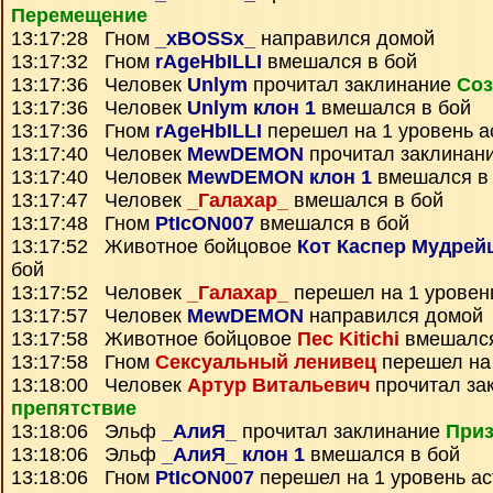
Перемещение
13:17:28 Гном
_xBOSSx_
направился домой
13:17:32 Гном
rAgeHbILLI
вмешался в бой
13:17:36 Человек
Unlym
прочитал заклинание
Соз
13:17:36 Человек
Unlym клон 1
вмешался в бой
13:17:36 Гном
rAgeHbILLI
перешел на 1 уровень а
13:17:40 Человек
MewDEMON
прочитал заклинан
13:17:40 Человек
MewDEMON клон 1
вмешался в
13:17:47 Человек
_Галахар_
вмешался в бой
13:17:48 Гном
PtIcON007
вмешался в бой
13:17:52 Животное бойцовое
Кот Каспер Мудрей
бой
13:17:52 Человек
_Галахар_
перешел на 1 уровен
13:17:57 Человек
MewDEMON
направился домой
13:17:58 Животное бойцовое
Пес Kitichi
вмешался
13:17:58 Гном
Сексуальный ленивец
перешел на 
13:18:00 Человек
Артур Витальевич
прочитал за
препятствие
13:18:06 Эльф
_АлиЯ_
прочитал заклинание
Приз
13:18:06 Эльф
_АлиЯ_ клон 1
вмешался в бой
13:18:06 Гном
PtIcON007
перешел на 1 уровень а