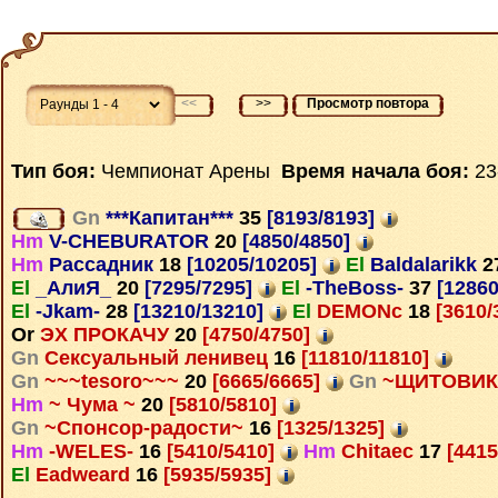
<<
>>
Просмотр повтора
Тип боя:
Чемпионат Арены
Время начала боя:
23
Gn
***Капитан***
35
[8193/8193]
Hm
V-CHEBURATOR
20
[4850/4850]
Hm
Рассадник
18
[10205/10205]
El
Baldalarikk
2
El
_АлиЯ_
20
[7295/7295]
El
-TheBoss-
37
[12860
El
-Jkam-
28
[13210/13210]
El
DEMONc
18
[3610/
Or
ЭХ ПРОКАЧУ
20
[4750/4750]
Gn
Сексуальный ленивец
16
[11810/11810]
Gn
~~~tesoro~~~
20
[6665/6665]
Gn
~ЩИТОВИ
Hm
~ Чума ~
20
[5810/5810]
Gn
~Спонсор-радости~
16
[1325/1325]
Hm
-WELES-
16
[5410/5410]
Hm
Chitaec
17
[4415
El
Eadweard
16
[5935/5935]