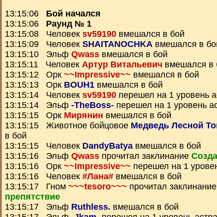
13:15:06
Бой начался
13:15:06
Раунд № 1
13:15:08 Человек
sv59190
вмешался в бой
13:15:09 Человек
SHAITANOCHKA
вмешался в бо
13:15:10 Эльф
Qwass
вмешался в бой
13:15:11 Человек
Артур Витальевич
вмешался в 
13:15:12 Орк
~~Impressive~~
вмешался в бой
13:15:13 Орк
BOUH1
вмешался в бой
13:15:14 Человек
sv59190
перешел на 1 уровень 
13:15:14 Эльф
-TheBoss-
перешел на 1 уровень а
13:15:15 Орк
Мирянин
вмешался в бой
13:15:15 Животное бойцовое
Медведь Лесной Т
в бой
13:15:15 Человек
DandyBatya
вмешался в бой
13:15:16 Эльф
Qwass
прочитал заклинание
Созда
13:15:16 Орк
~~Impressive~~
перешел на 1 урове
13:15:16 Человек
#Лана#
вмешался в бой
13:15:17 Гном
~~~tesoro~~~
прочитал заклинани
препятствие
13:15:17 Эльф
Ruthless.
вмешался в бой