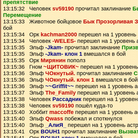
препятствие
13:15:32 Человек
sv59190
прочитал заклинание
Б
Перемещение
13:15:33 Животное бойцовое
Бык Прозорливая З
бой
13:15:34 Орк
kachman2000
перешел на 1 уровень
13:15:34 Человек
-WELES-
перешел на 1 уровень 
13:15:35 Эльф
-Jkam-
прочитал заклинание
Призв
13:15:35 Эльф
-Jkam- клон 1
вмешался в бой
13:15:35 Орк
Мирянин
пополз
13:15:36 Гном
~ЩИТОВИК~
перешел на 1 уровень
13:15:36 Эльф
ЧОкнутый.
прочитал заклинание
С
13:15:36 Эльф
ЧОкнутый. клон 1
вмешался в бой
13:15:36 Эльф
~~Griffit~~
перешел на 1 уровень 
13:15:37 Эльф
The_Family
перешел на 1 уровень 
13:15:38 Человек
Рассадник
перешел на 1 уровен
13:15:38 Человек
sv59190
пошёл куда-то
13:15:40 Хоббит
maccoffe
перешел на 1 уровень а
13:15:40 Эльф
Qwass
побежал и споткнулся
13:15:40 Эльф
_АлиЯ_
перешел на 1 уровень аст
13:15:41 Орк
BOUH1
прочитал заклинание
Вызва