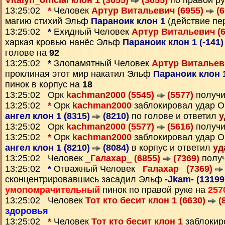
Vitalyn_official клон 1 (3655)
(3655)
по правой ру
13:25:02
*
Человек
Артур Витальевич (6955)
(6
магию стихий Эльф
Параноик клон 1
(действие пе
13:25:02
*
Ехидный Человек
Артур Витальевич (
харкая кровью нанёс Эльф
Параноик клон 1 (-141
голове на
92
13:25:02
*
Злопамятный Человек
Артур Витальев
проклиная этот мир накатил Эльф
Параноик клон 1
пинок в корпус на
18
13:25:02 Орк
kachman2000 (5545)
(5577)
получи
13:25:02
*
Орк
kachman2000
заблокировал удар 
ангел клон 1 (8315)
(8210)
по голове и ответил
у
13:25:02 Орк
kachman2000 (5577)
(5616)
получи
13:25:02
*
Орк
kachman2000
заблокировал удар 
ангел клон 1 (8210)
(8084)
в корпус и ответил
уд
13:25:02 Человек
_Галахар_ (6855)
(7369)
полу
13:25:02
*
Отважный Человек
_Галахар_ (7369)
сконцентрировавшись засадил Эльф
-Jkam- (1319
умопомрачительный
пинок по правой руке на
257
13:25:02 Человек
Тот кто бесит клон 1 (6630)
(
здоровья
13:25:02
*
Человек
Тот кто бесит клон 1
заблоки