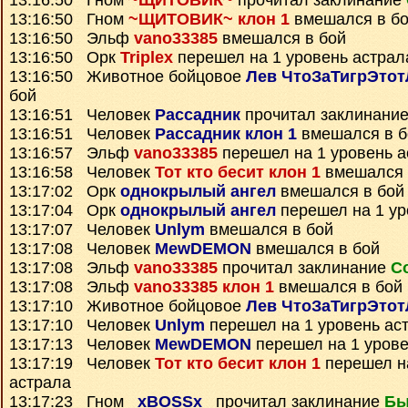
13:16:50 Гном
~ЩИТОВИК~
прочитал заклинание
13:16:50 Гном
~ЩИТОВИК~ клон 1
вмешался в б
13:16:50 Эльф
vano33385
вмешался в бой
13:16:50 Орк
Triplex
перешел на 1 уровень астрал
13:16:50 Животное бойцовое
Лев ЧтоЗаТигрЭтот
бой
13:16:51 Человек
Рассадник
прочитал заклинани
13:16:51 Человек
Рассадник клон 1
вмешался в б
13:16:57 Эльф
vano33385
перешел на 1 уровень а
13:16:58 Человек
Тот кто бесит клон 1
вмешался 
13:17:02 Орк
однокрылый ангел
вмешался в бой
13:17:04 Орк
однокрылый ангел
перешел на 1 ур
13:17:07 Человек
Unlym
вмешался в бой
13:17:08 Человек
MewDEMON
вмешался в бой
13:17:08 Эльф
vano33385
прочитал заклинание
С
13:17:08 Эльф
vano33385 клон 1
вмешался в бой
13:17:10 Животное бойцовое
Лев ЧтоЗаТигрЭтот
13:17:10 Человек
Unlym
перешел на 1 уровень ас
13:17:13 Человек
MewDEMON
перешел на 1 урове
13:17:19 Человек
Тот кто бесит клон 1
перешел на
астрала
13:17:23 Гном
_xBOSSx_
прочитал заклинание
Бы