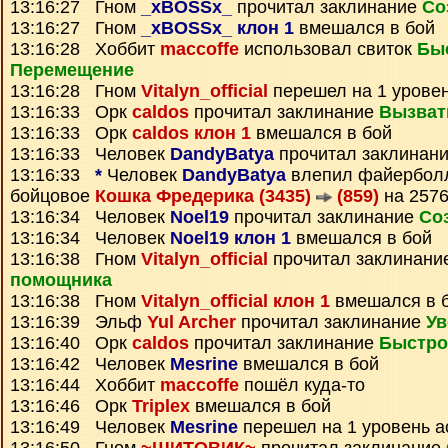
13:16:27 Гном
_xBOSSx_
прочитал заклинание
Со
13:16:27 Гном
_xBOSSx_ клон 1
вмешался в бой
13:16:28 Хоббит
maccoffe
использовал свиток
Бы
Перемещение
13:16:28 Гном
Vitalyn_official
перешел на 1 уровен
13:16:33 Орк
caldos
прочитал заклинание
Вызват
13:16:33 Орк
caldos клон 1
вмешался в бой
13:16:33 Человек
DandyBatya
прочитал заклинан
13:16:33
*
Человек
DandyBatya
влепил файербол
бойцовое
Кошка Фредерика (3435)
(859)
на 257
13:16:34 Человек
Noel19
прочитал заклинание
Со
13:16:34 Человек
Noel19 клон 1
вмешался в бой
13:16:38 Гном
Vitalyn_official
прочитал заклинани
помощника
13:16:38 Гном
Vitalyn_official клон 1
вмешался в 
13:16:39 Эльф
Yul Archer
прочитал заклинание
Ув
13:16:40 Орк
caldos
прочитал заклинание
Быстро
13:16:42 Человек
Mesrine
вмешался в бой
13:16:44 Хоббит
maccoffe
пошёл куда-то
13:16:46 Орк
Triplex
вмешался в бой
13:16:49 Человек
Mesrine
перешел на 1 уровень а