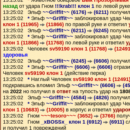
13:25:02
*
Животное бойцовое
Бык Прозорливая
назад
от удара Гном
!!!krab!!! клон 1
по левой руке
13:25:02 Эльф
~~Griffit~~ (6176)
(6211)
получил
13:25:02
*
Эльф
~~Griffit~~
заблокировал удар Ч
клон 1 (11965)
(11866)
по правой руке и ответил
13:25:02 Эльф
~~Griffit~~ (6211)
(6245)
получил
13:25:02
*
Эльф
~~Griffit~~
заблокировал удар Ч
клон 1 (11866)
(11768)
по левой руке и ответил
у
13:25:02 Человек
sv59190 клон 1 (11768)
(12491
здоровья
13:25:02 Эльф
~~Griffit~~ (6245)
(6606)
получи
13:25:02
*
Эльф
~~Griffit~~ (6606)
(6606)
отрази
Человек
sv59190 клон 1
(действие перка)
13:25:02
*
Наглый Человек
sv59190 клон 1 (12491
подкравшись вломил Эльф
~~Griffit~~ (6606)
(45
на
2022
но получил в
ответ
на тупость удар на
180
13:25:02 Эльф
~~Griffit~~ (4584)
(4826)
получи
13:25:02
*
Эльф
~~Griffit~~
заблокировал удар Ч
клон 1 (10683)
(10005)
в корпус и ответил
ударо
13:25:02 Гном
~~~tesoro~~~ (3652)
(3766)
полу
13:25:02 Гном
_xBOSSx_ клон 1 (6912)
(6911)
сл
и получил 1 повреждений