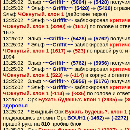
13:25:02 Эльф
~~Griffit~~ (5094)
(5428)
получи
13:25:02
*
Эльф
~~Griffit~~ (5428)
(5428)
отрази
Эльф
ЧОкнутый. клон 1
(действие перка)
13:25:02
*
Эльф
~~Griffit~~
заблокировал
критич
ЧОкнутый. клон 1 (3290)
(1617)
по голове и отв
1673
13:25:02 Эльф
~~Griffit~~ (5428)
(5762)
получи
13:25:02
*
Эльф
~~Griffit~~
заблокировал
критич
ЧОкнутый. клон 1 (1617)
(523)
по правой руке и
1094
13:25:02 Эльф
~~Griffit~~ (5762)
(5956)
получи
13:25:02
*
Эльф
~~Griffit~~
заблокировал
критич
ЧОкнутый. клон 1 (523)
(-114)
в корпус и ответи
13:25:02 Эльф
~~Griffit~~ (5956)
(6176)
получи
13:25:02
*
Эльф
~~Griffit~~
заблокировал
критич
ЧОкнутый. клон 1 (-114)
(-835)
по голове и отве
13:25:02 Орк
Бухать будешь?. клон 1 (2935)
(3
здоровья
13:25:02
*
Ехидный Орк
Бухать будешь?. клон 1 
подкравшись вломил Орк
BOUH1 (-1462)
(-2272)
правой руке на
810
пробив блок