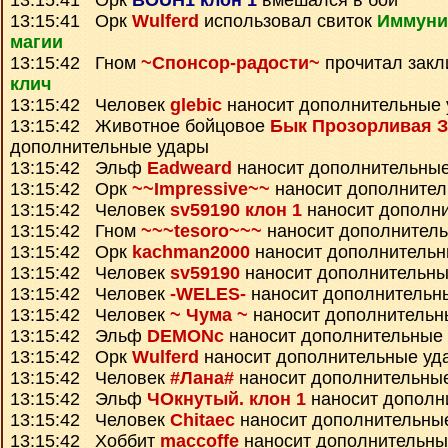
13:15:41 Орк
BOUH1 клон 1
вмешался в бой
13:15:41 Орк
Wulferd
использовал свиток
Иммуни
магии
13:15:42 Гном
~Спонсор-радости~
прочитал зак
клич
13:15:42 Человек
glebic
наносит дополнительные
13:15:42 Животное бойцовое
Бык Прозорливая З
дополнительные удары
13:15:42 Эльф
Eadweard
наносит дополнительны
13:15:42 Орк
~~Impressive~~
наносит дополнител
13:15:42 Человек
sv59190 клон 1
наносит дополн
13:15:42 Гном
~~~tesoro~~~
наносит дополнител
13:15:42 Орк
kachman2000
наносит дополнительн
13:15:42 Человек
sv59190
наносит дополнительны
13:15:42 Человек
-WELES-
наносит дополнительн
13:15:42 Человек
~ Чума ~
наносит дополнительн
13:15:42 Эльф
DEMONc
наносит дополнительные
13:15:42 Орк
Wulferd
наносит дополнительные уд
13:15:42 Человек
#Лана#
наносит дополнительны
13:15:42 Эльф
ЧОкнутый. клон 1
наносит дополн
13:15:42 Человек
Chitaec
наносит дополнительны
13:15:42 Хоббит
maccoffe
наносит дополнительны