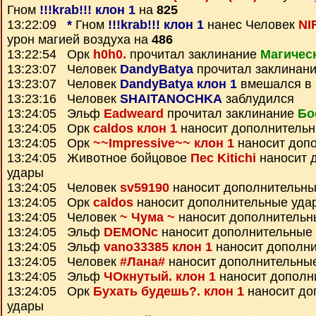
Гном
!!!krab!!! клон 1
на
825
13:22:09
*
Гном
!!!krab!!! клон 1
нанес Человек
NI
урон магией воздуха на
486
13:22:54 Орк
h0h0.
прочитал заклинание
Магичес
13:23:07 Человек
DandyBatya
прочитал заклинан
13:23:07 Человек
DandyBatya клон 1
вмешался в 
13:23:16 Человек
SHAITANOCHKA
заблудился
13:24:05 Эльф
Eadweard
прочитал заклинание
Бо
13:24:05 Орк
caldos клон 1
наносит дополнитель
13:24:05 Орк
~~Impressive~~ клон 1
наносит доп
13:24:05 Животное бойцовое
Пес Kitichi
наносит 
удары
13:24:05 Человек
sv59190
наносит дополнительны
13:24:05 Орк
caldos
наносит дополнительные уда
13:24:05 Человек
~ Чума ~
наносит дополнительн
13:24:05 Эльф
DEMONc
наносит дополнительные
13:24:05 Эльф
vano33385 клон 1
наносит дополн
13:24:05 Человек
#Лана#
наносит дополнительны
13:24:05 Эльф
ЧОкнутый. клон 1
наносит дополн
13:24:05 Орк
Бухать будешь?. клон 1
наносит до
удары