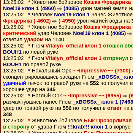
13:25:02
*
Животное бойцовое
Кошка Фредерика
Noel19 клон 1 (4860)
(4085)
урон магией земли 
13:25:02
*
Человек
Noel19 клон 1
нанес Животное
Фредерика (-4602)
(-4950)
урон магией воды на
13:25:02
*
Животное бойцовое
Кошка Фредерика
критический
удар Человек
Noel19 клон 1 (4085)
ответил
ударом
на 1140
13:25:02
*
Гном
Vitalyn_official клон 1
отошёл вб
BOUH1
по левой руке
13:25:02
*
Гном
Vitalyn_official клон 1
отпрянул
о
BOUH1
по правой руке
13:25:02
*
Нахальный Орк
~~Impressive~~ (7300)
сконцентрировавшись засадил Гном
_xBOSSx_ кло
удачный
тычок по правой руке на
552
но получил 
хорошее удар на
345
13:25:02
*
Наглый Орк
~~Impressive~~ (6955)
(6
размахнувшись нанёс Гном
_xBOSSx_ клон 1 (746
удар по правой руке на
556
но получил в
ответ
на 
348
13:25:02
*
Животное бойцовое
Бык Прозорливая
в сторону
от удара Гном
!!!krab!!! клон 1
в корпус