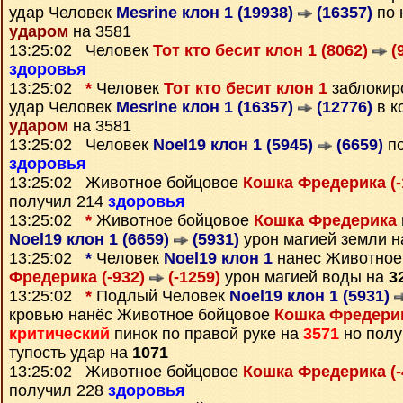
удар Человек
Mesrine клон 1 (19938)
(16357)
по 
ударом
на 3581
13:25:02 Человек
Тот кто бесит клон 1 (8062)
(
здоровья
13:25:02
*
Человек
Тот кто бесит клон 1
заблоки
удар Человек
Mesrine клон 1 (16357)
(12776)
в к
ударом
на 3581
13:25:02 Человек
Noel19 клон 1 (5945)
(6659)
по
здоровья
13:25:02 Животное бойцовое
Кошка Фредерика (-
получил 214
здоровья
13:25:02
*
Животное бойцовое
Кошка Фредерика
Noel19 клон 1 (6659)
(5931)
урон магией земли 
13:25:02
*
Человек
Noel19 клон 1
нанес Животное
Фредерика (-932)
(-1259)
урон магией воды на
3
13:25:02
*
Подлый Человек
Noel19 клон 1 (5931)
кровью нанёс Животное бойцовое
Кошка Фредерик
критический
пинок по правой руке на
3571
но полу
тупость удар на
1071
13:25:02 Животное бойцовое
Кошка Фредерика (-
получил 228
здоровья