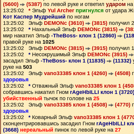
(5600)
(5387)
по левой руке и ответил
ударом
на
13:25:02
*
Эльф
Yul Archer
пригнулся
от удара Ж
Кот Каспер Мудрейший
по ногам
13:25:02 Эльф
DEMONc (3610)
(3815)
получил 
13:25:02
*
Нахальный Эльф
DEMONc (3815)
(38
мир накатил Эльф
-TheBoss- клон 1 (12860)
(118
правой руке на
1025
13:25:02 Эльф
DEMONc (3815)
(3915)
получил 
13:25:02
*
Несокрушимый Эльф
DEMONc (3915)
засадил Эльф
-TheBoss- клон 1 (11835)
(11332)
руке на
503
13:25:02 Эльф
vano33385 клон 1 (4260)
(4508)
п
здоровья
13:25:02
*
Отважный Эльф
vano33385 клон 1 (45
собравшись накатил Гном
rAgeHbILLI клон 1 (3720
убийственный
тычок по голове на
25
13:25:02 Эльф
vano33385 клон 1 (4508)
(4770)
п
здоровья
13:25:02
*
Коварный Эльф
vano33385 клон 1 (477
сконцентрировавшись засадил Гном
rAgeHbILLI кл
(3668)
нереальный
пинок по левой руке на
27