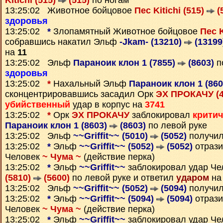
Kitichi (515)
(515)
по ногам
13:25:02 Животное бойцовое
Пес Kitichi (515)
(
здоровья
13:25:02
*
Злопамятный Животное бойцовое
Пес K
собравшись накатил Эльф
-Jkam- (13210)
(13199
на
11
13:25:02 Эльф
Параноик клон 1 (7855)
(8603)
п
здоровья
13:25:02
*
Нахальный Эльф
Параноик клон 1 (86
сконцентрировавшись засадил Орк
ЭХ ПРОКАЧУ (
убийственный
удар в корпус на
3741
13:25:02
*
Орк
ЭХ ПРОКАЧУ
заблокировал
крити
Параноик клон 1 (8603)
(8603)
по левой руке
13:25:02 Эльф
~~Griffit~~ (5010)
(5052)
получи
13:25:02
*
Эльф
~~Griffit~~ (5052)
(5052)
отрази
Человек
~ Чума ~
(действие перка)
13:25:02
*
Эльф
~~Griffit~~
заблокировал удар Ч
(5810)
(5600)
по левой руке и ответил
ударом
на
13:25:02 Эльф
~~Griffit~~ (5052)
(5094)
получи
13:25:02
*
Эльф
~~Griffit~~ (5094)
(5094)
отрази
Человек
~ Чума ~
(действие перка)
13:25:02
*
Эльф
~~Griffit~~
заблокировал удар Ч