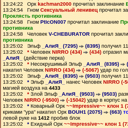
13:24:22 Орк
kachman2000
прочитал заклинание
13:24:54 Гном
Сексуальный ленивец
прочитал з
Проклясть противника
13:24:58 Гном
PtIcON007
прочитал заклинание
Пр
противника
13:24:58 Человек
V-CHEBURATOR
прочитал закл
противника
13:25:02 Эльф
_АлиЯ_ (7295)
(8395)
получил 1
13:25:02
*
Человек
NIRRO (434)
(434)
отразил м
_АлиЯ_
(действие перка)
13:25:02
*
Несокрушимый Эльф
_АлиЯ_ (8395)
(
накатил Человек
NIRRO (434)
(-5067)
удар по го
13:25:02 Эльф
_АлиЯ_ (8395)
(9503)
получил 1
13:25:02
*
Эльф
_АлиЯ_
нанес Человек
NIRRO (-
магией воздуха на
4433
13:25:02
*
Злой Эльф
_АлиЯ_ (9503)
(9503)
раз
Человек
NIRRO (-9500)
(-15042)
удар в корпус н
13:25:02
*
Коварный Орк
~~Impressive~~ клон 1 (
криками "ура" накатил Орк
BOUH1 (2075)
(663)
т
левой руке на
1412
пробив блок
13:25:02
*
Ехидный Орк
~~Impressive~~ клон 1 (