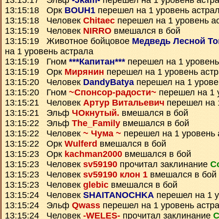
13:15:17 Эльф
-Jkam-
перешел на 1 уровень астр
13:15:18 Орк
BOUH1
перешел на 1 уровень астра
13:15:18 Человек
Chitaec
перешел на 1 уровень а
13:15:19 Человек
NIRRO
вмешался в бой
13:15:19 Животное бойцовое
Медведь Лесной Т
на 1 уровень астрала
13:15:19 Гном
***Капитан***
перешел на 1 уровень
13:15:19 Орк
Мирянин
перешел на 1 уровень аст
13:15:20 Человек
DandyBatya
перешел на 1 урове
13:15:20 Гном
~Спонсор-радости~
перешел на 1 
13:15:21 Человек
Артур Витальевич
перешел на 
13:15:21 Эльф
ЧОкнутый.
вмешался в бой
13:15:22 Эльф
The_Family
вмешался в бой
13:15:22 Человек
~ Чума ~
перешел на 1 уровень 
13:15:22 Орк
Wulferd
вмешался в бой
13:15:23 Орк
kachman2000
вмешался в бой
13:15:23 Человек
sv59190
прочитал заклинание
С
13:15:23 Человек
sv59190 клон 1
вмешался в бой
13:15:23 Человек
glebic
вмешался в бой
13:15:24 Человек
SHAITANOCHKA
перешел на 1 у
13:15:24 Эльф
Qwass
перешел на 1 уровень астр
13:15:24 Человек
-WELES-
прочитал заклинание
С