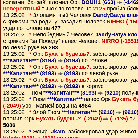
криками "банзай" вломил Орк
BOUH1 (663)
(-146
невероятный
тычок по голове на
2125
пробив бло
13:25:02
*
Злопамятный Человек
DandyBatya клон
с криками "за родину" засадил Человек
NIRRO (-15
удар по голове на
477
13:25:02
*
Непобедимый Человек
DandyBatya кло
с криками "за Победу" нанёс Человек
NIRRO (-1551
по левой руке на
283
13:25:02
*
Орк
Бухать будешь?.
заблокировал уд
***Капитан*** (8193)
(8193)
по голове
13:25:02
*
Орк
Бухать будешь?.
заблокировал уд
***Капитан*** (8193)
(8193)
по левой руке
13:25:02
*
Орк
Бухать будешь?.
заблокировал уд
***Капитан*** (8193)
(8193)
в корпус
13:25:02 Гном
***Капитан*** (8193)
(9210)
получ
13:25:02
*
Гном
***Капитан***
нанес Орк
Бухать б
(-2049)
урон магией воды на
4984
13:25:02
*
Злой Гном
***Капитан*** (9210)
(9210
вломил Орк
Бухать будешь?. (-2049)
(-7135)
пин
5086
13:25:02
*
Эльф
-Jkam-
заблокировал удар Живот