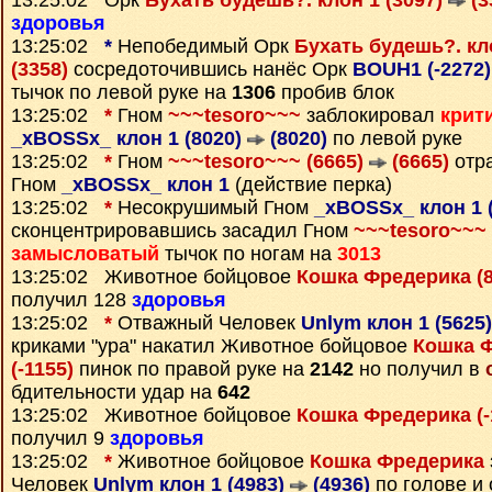
13:25:02 Орк
Бухать будешь?. клон 1 (3097)
(3
здоровья
13:25:02
*
Непобедимый Орк
Бухать будешь?. кл
(3358)
сосредоточившись нанёс Орк
BOUH1 (-2272
тычок по левой руке на
1306
пробив блок
13:25:02
*
Гном
~~~tesoro~~~
заблокировал
крит
_xBOSSx_ клон 1 (8020)
(8020)
по левой руке
13:25:02
*
Гном
~~~tesoro~~~ (6665)
(6665)
отра
Гном
_xBOSSx_ клон 1
(действие перка)
13:25:02
*
Несокрушимый Гном
_xBOSSx_ клон 1 
сконцентрировавшись засадил Гном
~~~tesoro~~~ 
замысловатый
тычок по ногам на
3013
13:25:02 Животное бойцовое
Кошка Фредерика (
получил 128
здоровья
13:25:02
*
Отважный Человек
Unlym клон 1 (5625
криками "ура" накатил Животное бойцовое
Кошка Ф
(-1155)
пинок по правой руке на
2142
но получил в
бдительности удар на
642
13:25:02 Животное бойцовое
Кошка Фредерика (-
получил 9
здоровья
13:25:02
*
Животное бойцовое
Кошка Фредерика
Человек
Unlym клон 1 (4983)
(4936)
по голове и