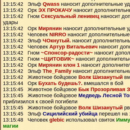
13:15:42 Эльф
Qwass
наносит дополнительные у
13:15:42 Орк
ЭХ ПРОКАЧУ
наносит дополнительн
13:15:42 Гном
Сексуальный ленивец
наносит до
удары
13:15:42 Орк
Мирянин
наносит дополнительные 
13:15:42 Человек
NIRRO
наносит дополнительные
13:15:42 Эльф
ЧОкнутый.
наносит дополнительн
13:15:42 Человек
Артур Витальевич
наносит доп
13:15:42 Гном
~Спонсор-радости~
наносит допо
13:15:42 Гном
~ЩИТОВИК~
наносит дополнитель
13:15:42 Орк
Мирянин клон 1
наносит дополните
13:15:42 Эльф
The_Family
наносит дополнительн
13:15:42 Животное бойцовое
Волк Шизанутый
вм
13:15:44 Орк
Бухать будешь?.
вмешался в бой
13:15:45 Животное бойцовое
Бык Прозорливая З
13:15:45 Животное бойцовое
Медведь Лесной Т
приблизился к своей погибели
13:15:45 Животное бойцовое
Волк Шизанутый
рв
13:15:45 Эльф
Сицилийский убийца
перешел на 
13:15:48 Человек
glebic
использовал свиток
Имму
магии