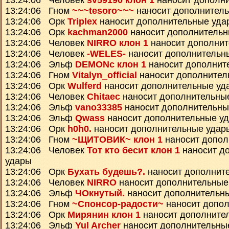
13:24:06 Человек
sv59190 клон 1
наносит дополн
13:24:06 Гном
~~~tesoro~~~
наносит дополнител
13:24:06 Орк
Triplex
наносит дополнительные уда
13:24:06 Орк
kachman2000
наносит дополнительн
13:24:06 Человек
NIRRO клон 1
наносит дополнит
13:24:06 Человек
-WELES-
наносит дополнительн
13:24:06 Эльф
DEMONc клон 1
наносит дополнит
13:24:06 Гном
Vitalyn_official
наносит дополнител
13:24:06 Орк
Wulferd
наносит дополнительные уд
13:24:06 Человек
Chitaec
наносит дополнительны
13:24:06 Эльф
vano33385
наносит дополнительны
13:24:06 Эльф
Qwass
наносит дополнительные у
13:24:06 Орк
h0h0.
наносит дополнительные удар
13:24:06 Гном
~ЩИТОВИК~ клон 1
наносит допол
13:24:06 Человек
Тот кто бесит клон 1
наносит д
удары
13:24:06 Орк
Бухать будешь?.
наносит дополнит
13:24:06 Человек
NIRRO
наносит дополнительные
13:24:06 Эльф
ЧОкнутый.
наносит дополнительн
13:24:06 Гном
~Спонсор-радости~
наносит допо
13:24:06 Орк
Мирянин клон 1
наносит дополните
13:24:06 Эльф
Yul Archer
наносит дополнительны