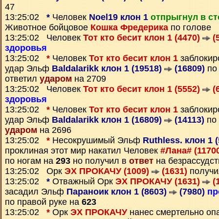
47
13:25:02
*
Человек
Noel19 клон 1
отпрыгнул в с
Животное бойцовое
Кошка Фредерика
по голове
13:25:02 Человек
Тот кто бесит клон 1 (4470)
(
здоровья
13:25:02
*
Человек
Тот кто бесит клон 1
заблоки
удар Эльф
Baldalarikk клон 1 (19518)
(16809)
по 
ответил
ударом
на 2709
13:25:02 Человек
Тот кто бесит клон 1 (5552)
(
здоровья
13:25:02
*
Человек
Тот кто бесит клон 1
заблоки
удар Эльф
Baldalarikk клон 1 (16809)
(14113)
по 
ударом
на 2696
13:25:02
*
Несокрушимый Эльф
Ruthless. клон 1 
проклиная этот мир накатил Человек
#Лана# (1170
по ногам на
293
но получил в
ответ
на безрассудст
13:25:02 Орк
ЭХ ПРОКАЧУ (1009)
(1631)
получи
13:25:02
*
Отважный Орк
ЭХ ПРОКАЧУ (1631)
(
засадил Эльф
Параноик клон 1 (8603)
(7980)
пр
по правой руке на
623
13:25:02
*
Орк
ЭХ ПРОКАЧУ
нанес смертельно оп