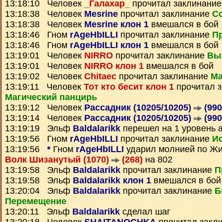
13:18:10 Человек
_Галахар_
прочитал заклинани
13:18:38 Человек
Mesrine
прочитал заклинание
С
13:18:38 Человек
Mesrine клон 1
вмешался в бой
13:18:46 Гном
rAgeHbILLI
прочитал заклинание
Пр
13:18:46 Гном
rAgeHbILLI клон 1
вмешался в бой
13:19:01 Человек
NIRRO
прочитал заклинание
Вы
13:19:01 Человек
NIRRO клон 1
вмешался в бой
13:19:02 Человек
Chitaec
прочитал заклинание
Ма
13:19:11 Человек
Тот кто бесит клон 1
прочитал 
Магический панцирь
13:19:12 Человек
Рассадник (10205/10205)
(990
13:19:14 Человек
Рассадник (10205/10205)
(990
13:19:19 Эльф
Baldalarikk
перешел на 1 уровень 
13:19:56 Гном
rAgeHbILLI
прочитал заклинание
И
13:19:56
*
Гном
rAgeHbILLI
ударил молнией по Жи
Волк Шизанутый (1070)
(268)
на 802
13:19:58 Эльф
Baldalarikk
прочитал заклинание
П
13:19:58 Эльф
Baldalarikk клон 1
вмешался в бой
13:20:04 Эльф
Baldalarikk
прочитал заклинание
Б
Перемещение
13:20:11 Эльф
Baldalarikk
сделал шаг