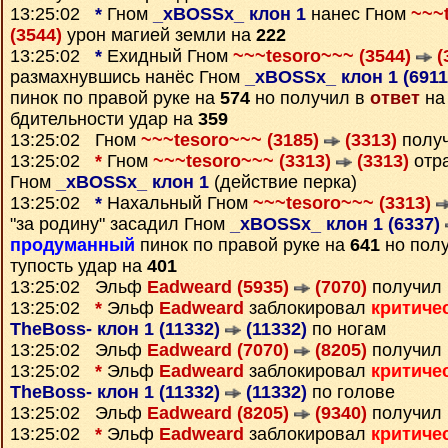
13:25:02
*
Гном
_xBOSSx_ клон 1
нанес Гном
~~~
(3544)
урон магией земли на
222
13:25:02
*
Ехидный Гном
~~~tesoro~~~ (3544)
(
размахнувшись нанёс Гном
_xBOSSx_ клон 1 (691
пинок по правой руке на
574
но получил в
ответ
на
бдительности удар на
359
13:25:02 Гном
~~~tesoro~~~ (3185)
(3313)
полу
13:25:02
*
Гном
~~~tesoro~~~ (3313)
(3313)
отра
Гном
_xBOSSx_ клон 1
(действие перка)
13:25:02
*
Нахальный Гном
~~~tesoro~~~ (3313)
"за родину" засадил Гном
_xBOSSx_ клон 1 (6337)
продуманный
пинок по правой руке на
641
но пол
тупость удар на
401
13:25:02 Эльф
Eadweard (5935)
(7070)
получил
13:25:02
*
Эльф
Eadweard
заблокировал
критиче
TheBoss- клон 1 (11332)
(11332)
по ногам
13:25:02 Эльф
Eadweard (7070)
(8205)
получил
13:25:02
*
Эльф
Eadweard
заблокировал
критиче
TheBoss- клон 1 (11332)
(11332)
по голове
13:25:02 Эльф
Eadweard (8205)
(9340)
получил
13:25:02
*
Эльф
Eadweard
заблокировал
критиче