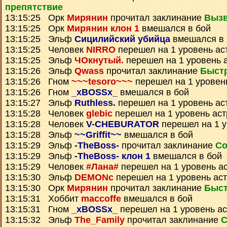
препятствие
13:15:25 Орк
Мирянин
прочитал заклинание
Вызв
13:15:25 Орк
Мирянин клон 1
вмешался в бой
13:15:25 Эльф
Сицилийский убийца
вмешался в 
13:15:25 Человек
NIRRO
перешел на 1 уровень ас
13:15:25 Эльф
ЧОкнутый.
перешел на 1 уровень 
13:15:26 Эльф
Qwass
прочитал заклинание
Быст
13:15:26 Гном
~~~tesoro~~~
перешел на 1 уровен
13:15:26 Гном
_xBOSSx_
вмешался в бой
13:15:27 Эльф
Ruthless.
перешел на 1 уровень ас
13:15:28 Человек
glebic
перешел на 1 уровень ас
13:15:28 Человек
V-CHEBURATOR
перешел на 1 у
13:15:28 Эльф
~~Griffit~~
вмешался в бой
13:15:29 Эльф
-TheBoss-
прочитал заклинание
Со
13:15:29 Эльф
-TheBoss- клон 1
вмешался в бой
13:15:29 Человек
#Лана#
перешел на 1 уровень а
13:15:30 Эльф
DEMONc
перешел на 1 уровень ас
13:15:30 Орк
Мирянин
прочитал заклинание
Быст
13:15:31 Хоббит
maccoffe
вмешался в бой
13:15:31 Гном
_xBOSSx_
перешел на 1 уровень а
13:15:32 Эльф
The_Family
прочитал заклинание
С