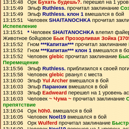
13:15:48 Орк
Бухать будешь?.
перешел на 1 уров
13:15:49 Эльф
Ruthless.
прочитал заклинание
Со
13:15:49 Эльф
Ruthless. клон 1
вмешался в бой
13:15:51 Человек
SHAITANOCHKA
прочитал закл
Испепеление
13:15:51
*
Человек
SHAITANOCHKA
влепил файе
Животное бойцовое
Бык Прозорливая Зойка (370
13:15:52 Гном
***Капитан***
прочитал заклинание
13:15:52 Гном
***Капитан*** клон 1
вмешался в б
13:15:52 Человек
glebic
прочитал заклинание
Быс
Перемещение
13:15:56 Эльф
Ruthless.
приблизился к своей пог
13:15:58 Человек
glebic
рванул с места
13:16:00 Эльф
Yul Archer
вмешался в бой
13:16:03 Эльф
Параноик
вмешался в бой
13:16:03 Эльф
Eadweard
перешел на 1 уровень а
13:16:03 Человек
~ Чума ~
прочитал заклинание
препятствие
13:16:04 Орк
h0h0.
вмешался в бой
13:16:05 Человек
Noel19
вмешался в бой
13:16:06 Орк
Wulferd
прочитал заклинание
Быстр