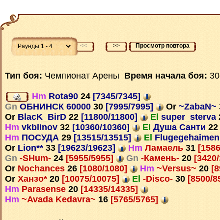
<<
>>
Просмотр повтора
Тип боя:
Чемпионат Арены
Время начала боя:
30
Hm
Rota90
24
[7345/7345]
Gn
ОБНИНСК 60000
30
[7995/7995]
Or
~ZabaN~
Or
BlacK_BirD
22
[11800/11800]
El
super_sterva
Hm
vkblinov
32
[10360/10360]
El
Душа Санти
22
Hm
ПОСУДА
29
[13515/13515]
El
Flugegehaime
Or
Lion**
33
[19623/19623]
Hm
Ламаель
31
[1586
Gn
-SHum-
24
[5955/5955]
Gn
-Камень-
20
[3420
Or
Nochances
26
[1080/1080]
Hm
~Versus~
20
[8
Or
Ханзо*
20
[10075/10075]
El
-Disco-
30
[8500/8
Hm
Parasense
20
[14335/14335]
Hm
~Avada Kedavra~
16
[5765/5765]