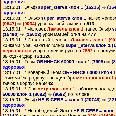
здоровья
13:15:01 Эльф
super_sterva клон 1 (15215)
(154
здоровья
13:15:01
*
Эльф
super_sterva клон 1
нанес Челов
(9547)
(9034)
урон магией земли на
513
13:15:01
*
Человек
Ламаель клон 1
нанес Эльф
s
(15480)
(15003)
урон магией огня на
477
13:15:01
*
Отважный Человек
Ламаель клон 1 (90
криками "ура" накатил Эльф
super_sterva клон 1 (
нереальный
удар по левой руке на
2652
но получи
выходки удар на
1326
13:15:01 Гном
ОБНИНСК 60000 клон 1 (7995)
(8
здоровья
13:15:01
*
Коварный Гном
ОБНИНСК 60000 клон 1
криками "за родину" засадил Орк
метролог клон 1 
тычок в корпус на
3443
13:15:01
*
Орк
метролог клон 1
заблокировал уда
60000 клон 1 (8683)
(8683)
по голове
13:15:01 Эльф
НЕ В СЕБЕ... клон 1 (20748)
(22
здоровья
13:15:01
*
Непобедимый Эльф
НЕ В СЕБЕ... клон 