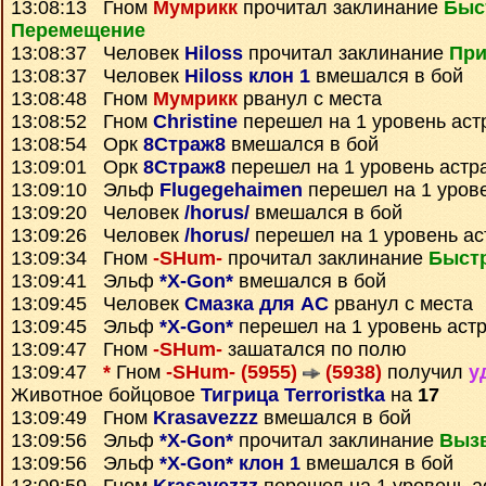
13:08:13 Гном
Мумрикк
прочитал заклинание
Быс
Перемещение
13:08:37 Человек
Hiloss
прочитал заклинание
При
13:08:37 Человек
Hiloss клон 1
вмешался в бой
13:08:48 Гном
Мумрикк
рванул с места
13:08:52 Гном
Christine
перешел на 1 уровень аст
13:08:54 Орк
8Страж8
вмешался в бой
13:09:01 Орк
8Страж8
перешел на 1 уровень астр
13:09:10 Эльф
Flugegehaimen
перешел на 1 уров
13:09:20 Человек
/horus/
вмешался в бой
13:09:26 Человек
/horus/
перешел на 1 уровень ас
13:09:34 Гном
-SHum-
прочитал заклинание
Быст
13:09:41 Эльф
*X-Gon*
вмешался в бой
13:09:45 Человек
Смазка для АС
рванул с места
13:09:45 Эльф
*X-Gon*
перешел на 1 уровень аст
13:09:47 Гном
-SHum-
зашатался по полю
13:09:47
*
Гном
-SHum- (5955)
(5938)
получил
у
Животное бойцовое
Тигрица Terroristka
на
17
13:09:49 Гном
Krasavezzz
вмешался в бой
13:09:56 Эльф
*X-Gon*
прочитал заклинание
Выз
13:09:56 Эльф
*X-Gon* клон 1
вмешался в бой