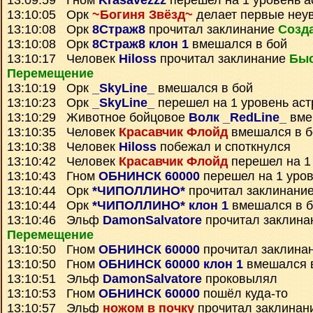
13:09:59 Гном
Krasavezzz
перешел на 1 уровень а
13:10:05 Орк
~Богиня Звёзд~
делает первые неу
13:10:08 Орк
8Страж8
прочитал заклинание
Созд
13:10:08 Орк
8Страж8 клон 1
вмешался в бой
13:10:17 Человек
Hiloss
прочитал заклинание
Быс
Перемещение
13:10:19 Орк
_SkyLine_
вмешался в бой
13:10:23 Орк
_SkyLine_
перешел на 1 уровень ас
13:10:29 Животное бойцовое
Волк _RedLine_
вме
13:10:35 Человек
Красавчик Флойд
вмешался в б
13:10:38 Человек
Hiloss
побежал и споткнулся
13:10:42 Человек
Красавчик Флойд
перешел на 1
13:10:43 Гном
ОБНИНСК 60000
перешел на 1 уров
13:10:44 Орк
*ЧИПОЛЛИНО*
прочитал заклинани
13:10:44 Орк
*ЧИПОЛЛИНО* клон 1
вмешался в б
13:10:46 Эльф
DamonSalvatore
прочитал заклин
Перемещение
13:10:50 Гном
ОБНИНСК 60000
прочитал заклина
13:10:50 Гном
ОБНИНСК 60000 клон 1
вмешался 
13:10:51 Эльф
DamonSalvatore
проковылял
13:10:53 Гном
ОБНИНСК 60000
пошёл куда-то
13:10:57 Эльф
ножом в почку
прочитал заклинан