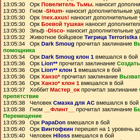
13:05:30 Орк
Повелитель Тьмы.
наносит дополни
13:05:30 Гном
-SHum-
наносит дополнительные у
13:05:30 Орк
!nex.axus!
наносит дополнительные 
13:05:30 Орк
Боевой тушкан
наносит дополнител
13:05:30 Эльф
-Disco-
наносит дополнительные у
13:05:32 Животное бойцовое
Тигрица Terroristka
13:05:34 Орк
Dark Smoug
прочитал заклинание
В
помощника
13:05:34 Орк
Dark Smoug клон 1
вмешался в бой
13:05:36 Орк
Lion**
прочитал заклинание
Создать
13:05:36 Орк
Lion** клон 1
вмешался в бой
13:05:36 Орк
Ханзо*
прочитал заклинание
Вызват
13:05:36 Орк
Ханзо* клон 1
вмешался в бой
13:05:37 Хоббит
Мастер_ок
прочитал заклинание
препятствие
13:05:38 Человек
Смазка для АС
вмешался в бой
13:05:38 Гном
__Флинт__
прочитал заклинание
Б
Перемещение
13:05:39 Орк
PapaDon
вмешался в бой
13:05:40 Орк
Винтофкин
перешел на 1 уровень а
13:05:40 Человек
Hiloss
вмешался в бой