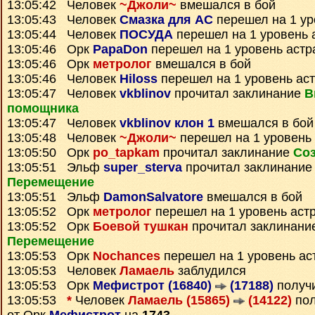
13:05:42 Человек
~Джоли~
вмешался в бой
13:05:43 Человек
Смазка для АС
перешел на 1 ур
13:05:44 Человек
ПОСУДА
перешел на 1 уровень 
13:05:46 Орк
PapaDon
перешел на 1 уровень астр
13:05:46 Орк
метролог
вмешался в бой
13:05:46 Человек
Hiloss
перешел на 1 уровень ас
13:05:47 Человек
vkblinov
прочитал заклинание
В
помощника
13:05:47 Человек
vkblinov клон 1
вмешался в бой
13:05:48 Человек
~Джоли~
перешел на 1 уровень
13:05:50 Орк
po_tapkam
прочитал заклинание
Соз
13:05:51 Эльф
super_sterva
прочитал заклинани
Перемещение
13:05:51 Эльф
DamonSalvatore
вмешался в бой
13:05:52 Орк
метролог
перешел на 1 уровень аст
13:05:52 Орк
Боевой тушкан
прочитал заклинани
Перемещение
13:05:53 Орк
Nochances
перешел на 1 уровень ас
13:05:53 Человек
Ламаель
заблудился
13:05:53 Орк
Мефистрот (16840)
(17188)
получ
13:05:53
*
Человек
Ламаель (15865)
(14122)
по