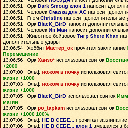
13:06:51 Человек
ПОСУДА
наносит дополнительн
13:06:51 Орк
Dark Smoug клон 1
наносит дополни
13:06:51 Человек
Смазка для АС
наносит дополн
13:06:51 Гном
Christine
наносит дополнительные 
13:06:51 Орк
BlacK_BirD
наносит дополнительные
13:06:51 Человек
Ип Ман
наносит дополнительны
13:06:51 Животное бойцовое
Тигр Shere Khan
нан
дополнительные удары
13:06:54 Хоббит
Мастер_ок
прочитал заклинание
Перемещение
13:06:56 Орк
Ханзо*
использовал свиток
Восстан
+2000
13:07:00 Эльф
ножом в почку
использовал свито
жизни +1000
13:07:03 Эльф
ножом в почку
использовал свито
жизни +1000
13:07:05 Орк
BlacK_BirD
использовал свиток
Имм
магии
13:07:05 Орк
po_tapkam
использовал свиток
Восс
жизни +1000 100%
13:07:06 Эльф
НЕ В СЕБЕ...
прочитал заклинани
13:07:06 Эльф
НЕ В СЕБЕ... клон 1
вмешался в б