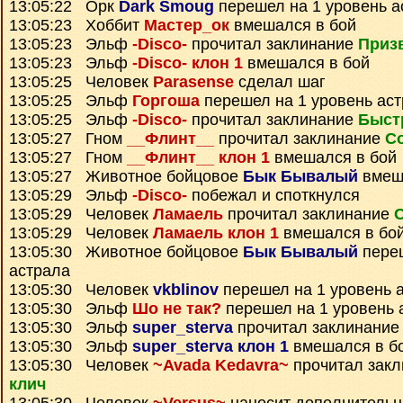
13:05:22 Орк
Dark Smoug
перешел на 1 уровень а
13:05:23 Хоббит
Мастер_ок
вмешался в бой
13:05:23 Эльф
-Disco-
прочитал заклинание
Призв
13:05:23 Эльф
-Disco- клон 1
вмешался в бой
13:05:25 Человек
Parasense
сделал шаг
13:05:25 Эльф
Горгоша
перешел на 1 уровень ас
13:05:25 Эльф
-Disco-
прочитал заклинание
Быст
13:05:27 Гном
__Флинт__
прочитал заклинание
С
13:05:27 Гном
__Флинт__ клон 1
вмешался в бой
13:05:27 Животное бойцовое
Бык Бывалый
вмеш
13:05:29 Эльф
-Disco-
побежал и споткнулся
13:05:29 Человек
Ламаель
прочитал заклинание
13:05:29 Человек
Ламаель клон 1
вмешался в бо
13:05:30 Животное бойцовое
Бык Бывалый
переш
астрала
13:05:30 Человек
vkblinov
перешел на 1 уровень 
13:05:30 Эльф
Шо не так?
перешел на 1 уровень 
13:05:30 Эльф
super_sterva
прочитал заклинани
13:05:30 Эльф
super_sterva клон 1
вмешался в б
13:05:30 Человек
~Avada Kedavra~
прочитал зак
клич