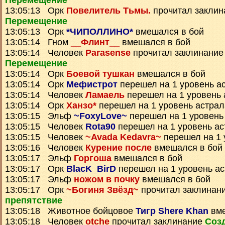
Перемещение
13:05:13 Орк
Повелитель Тьмы.
прочитал закли
Перемещение
13:05:13 Орк
*ЧИПОЛЛИНО*
вмешался в бой
13:05:14 Гном
__Флинт__
вмешался в бой
13:05:14 Человек
Parasense
прочитал заклинани
Перемещение
13:05:14 Орк
Боевой тушкан
вмешался в бой
13:05:14 Орк
Мефистрот
перешел на 1 уровень а
13:05:14 Человек
Ламаель
перешел на 1 уровень 
13:05:14 Орк
Ханзо*
перешел на 1 уровень астрал
13:05:15 Эльф
~FoxyLove~
перешел на 1 уровень
13:05:15 Человек
Rota90
перешел на 1 уровень ас
13:05:15 Человек
~Avada Kedavra~
перешел на 1 
13:05:16 Человек
Курение после
вмешался в бой
13:05:17 Эльф
Горгоша
вмешался в бой
13:05:17 Орк
BlacK_BirD
перешел на 1 уровень а
13:05:17 Эльф
ножом в почку
вмешался в бой
13:05:17 Орк
~Богиня Звёзд~
прочитал заклинан
препятствие
13:05:18 Животное бойцовое
Тигр Shere Khan
вме
13:05:18 Человек
otche
прочитал заклинание
Соз