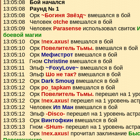
13:05:08
Бой начался
13:05:08
Раунд № 1
13:05:08 Орк
~Богиня Звёзд~
вмешался в бой
13:05:08 Человек
otche
вмешался в бой
13:05:09 Человек
Parasense
использовал свиток
боевой магии
13:05:10 Орк
!nex.axus!
вмешался в бой
13:05:10 Орк
Повелитель Тьмы.
вмешался в бой
13:05:10 Орк
Мефистрот
вмешался в бой
13:05:11 Гном
Christine
вмешался в бой
13:05:11 Эльф
~FoxyLove~
вмешался в бой
13:05:11 Эльф
Шо не так?
вмешался в бой
13:05:12 Орк
Dark Smoug
вмешался в бой
13:05:12 Орк
po_tapkam
вмешался в бой
13:05:12 Орк
Повелитель Тьмы.
перешел на 1 ур
13:05:12 Орк
!nex.axus!
перешел на 1 уровень ас
13:05:12 Человек
Ип Ман
вмешался в бой
13:05:12 Эльф
-Disco-
перешел на 1 уровень астр
13:05:13 Орк
Винтофкин
вмешался в бой
13:05:13 Гном
-SHum-
перешел на 1 уровень астр
13:05:13 Орк
!nex.axus!
прочитал заклинание
Быс