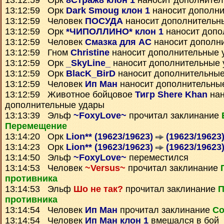
13:12:59 Орк
8Страж8 клон 1
наносит дополнител
13:12:59 Орк
Dark Smoug клон 1
наносит дополни
13:12:59 Человек
ПОСУДА
наносит дополнительн
13:12:59 Орк
*ЧИПОЛЛИНО* клон 1
наносит допо
13:12:59 Человек
Смазка для АС
наносит дополн
13:12:59 Гном
Christine
наносит дополнительные 
13:12:59 Орк
_SkyLine_
наносит дополнительные 
13:12:59 Орк
BlacK_BirD
наносит дополнительные
13:12:59 Человек
Ип Ман
наносит дополнительны
13:12:59 Животное бойцовое
Тигр Shere Khan
нан
дополнительные удары
13:13:39 Эльф
~FoxyLove~
прочитал заклинание
Перемещение
13:14:20 Орк
Lion** (19623/19623)
(19623/19623
13:14:23 Орк
Lion** (19623/19623)
(19623/19623
13:14:50 Эльф
~FoxyLove~
переместился
13:14:53 Человек
~Versus~
прочитал заклинание
противника
13:14:53 Эльф
Шо не так?
прочитал заклинание
П
противника
13:14:54 Человек
Ип Ман
прочитал заклинание
Со
13:14:54 Человек
Ип Ман клон 1
вмешался в бой