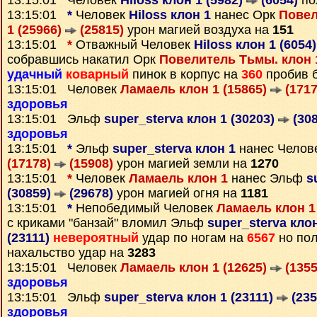
13:15:01 Человек
Hiloss клон 1 (5982)
(6054)
по
13:15:01
*
Человек
Hiloss клон 1
нанес Орк
Повел
1 (25966)
(25815)
урон магией воздуха на
151
13:15:01
*
Отважный Человек
Hiloss клон 1 (6054
собравшись накатил Орк
Повелитель Тьмы. клон 
удачный
коварный
пинок в корпус на
360
пробив 
13:15:01 Человек
Ламаель клон 1 (15865)
(1717
здоровья
13:15:01 Эльф
super_sterva клон 1 (30203)
(308
здоровья
13:15:01
*
Эльф
super_sterva клон 1
нанес Челов
(17178)
(15908)
урон магией земли на
1270
13:15:01
*
Человек
Ламаель клон 1
нанес Эльф
s
(30859)
(29678)
урон магией огня на
1181
13:15:01
*
Непобедимый Человек
Ламаель клон 1
с криками "банзай" вломил Эльф
super_sterva клон
(23111)
невероятный
удар по ногам на
6567
но по
нахальство удар на
3283
13:15:01 Человек
Ламаель клон 1 (12625)
(1355
здоровья
13:15:01 Эльф
super_sterva клон 1 (23111)
(235
здоровья