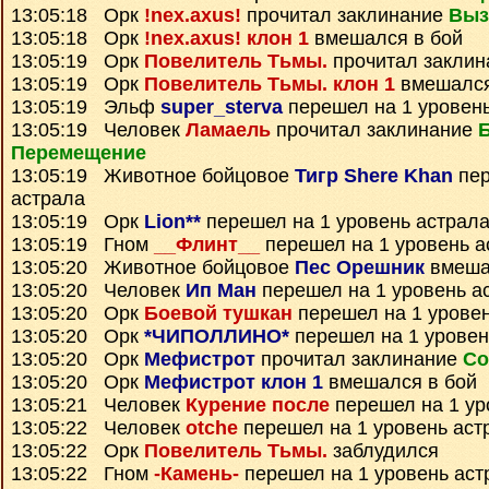
13:05:18 Орк
!nex.axus!
прочитал заклинание
Выз
13:05:18 Орк
!nex.axus! клон 1
вмешался в бой
13:05:19 Орк
Повелитель Тьмы.
прочитал закли
13:05:19 Орк
Повелитель Тьмы. клон 1
вмешался
13:05:19 Эльф
super_sterva
перешел на 1 уровен
13:05:19 Человек
Ламаель
прочитал заклинание
Перемещение
13:05:19 Животное бойцовое
Тигр Shere Khan
пер
астрала
13:05:19 Орк
Lion**
перешел на 1 уровень астрал
13:05:19 Гном
__Флинт__
перешел на 1 уровень а
13:05:20 Животное бойцовое
Пес Орешник
вмеша
13:05:20 Человек
Ип Ман
перешел на 1 уровень а
13:05:20 Орк
Боевой тушкан
перешел на 1 уровен
13:05:20 Орк
*ЧИПОЛЛИНО*
перешел на 1 уровен
13:05:20 Орк
Мефистрот
прочитал заклинание
Со
13:05:20 Орк
Мефистрот клон 1
вмешался в бой
13:05:21 Человек
Курение после
перешел на 1 ур
13:05:22 Человек
otche
перешел на 1 уровень аст
13:05:22 Орк
Повелитель Тьмы.
заблудился
13:05:22 Гном
-Камень-
перешел на 1 уровень аст