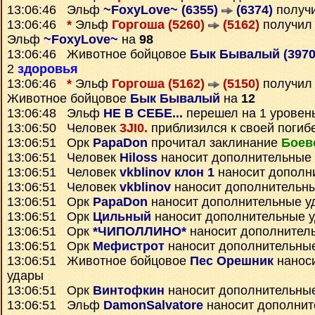
13:06:46 Эльф
~FoxyLove~ (6355)
(6374)
получ
13:06:46
*
Эльф
Горгоша (5260)
(5162)
получи
Эльф
~FoxyLove~
на
98
13:06:46 Животное бойцовое
Бык Бывалый (397
2
здоровья
13:06:46
*
Эльф
Горгоша (5162)
(5150)
получи
Животное бойцовое
Бык Бывалый
на
12
13:06:48 Эльф
НЕ В СЕБЕ...
перешел на 1 уровен
13:06:50 Человек
3JI0.
приблизился к своей погиб
13:06:51 Орк
PapaDon
прочитал заклинание
Боев
13:06:51 Человек
Hiloss
наносит дополнительные
13:06:51 Человек
vkblinov клон 1
наносит дополн
13:06:51 Человек
vkblinov
наносит дополнительн
13:06:51 Орк
PapaDon
наносит дополнительные у
13:06:51 Орк
Цильный
наносит дополнительные 
13:06:51 Орк
*ЧИПОЛЛИНО*
наносит дополнител
13:06:51 Орк
Мефистрот
наносит дополнительны
13:06:51 Животное бойцовое
Пес Орешник
нанос
удары
13:06:51 Орк
Винтофкин
наносит дополнительны
13:06:51 Эльф
DamonSalvatore
наносит дополнит