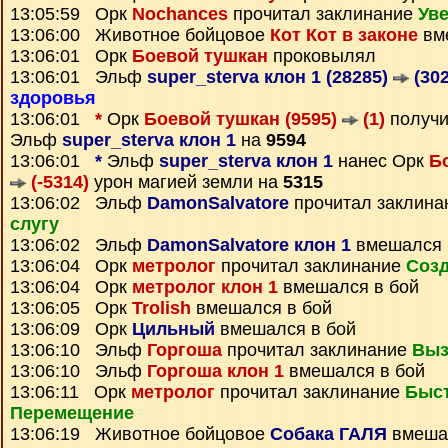
13:05:59 Орк
Nochances
прочитал заклинание
Уве
13:06:00 Животное бойцовое
Кот Кот в законе
вм
13:06:01 Орк
Боевой тушкан
проковылял
13:06:01 Эльф
super_sterva клон 1 (28285)
(302
здоровья
13:06:01
*
Орк
Боевой тушкан (9595)
(1)
получ
Эльф
super_sterva клон 1
на
9594
13:06:01
*
Эльф
super_sterva клон 1
нанес Орк
Б
(-5314)
урон магией земли на
5315
13:06:02 Эльф
DamonSalvatore
прочитал заклин
слугу
13:06:02 Эльф
DamonSalvatore клон 1
вмешался 
13:06:04 Орк
метролог
прочитал заклинание
Созд
13:06:04 Орк
метролог клон 1
вмешался в бой
13:06:05 Орк
Trolish
вмешался в бой
13:06:09 Орк
Цильный
вмешался в бой
13:06:10 Эльф
Горгоша
прочитал заклинание
Выз
13:06:10 Эльф
Горгоша клон 1
вмешался в бой
13:06:11 Орк
метролог
прочитал заклинание
Быс
Перемещение
13:06:19 Животное бойцовое
Собака ГАЛЯ
вмешал