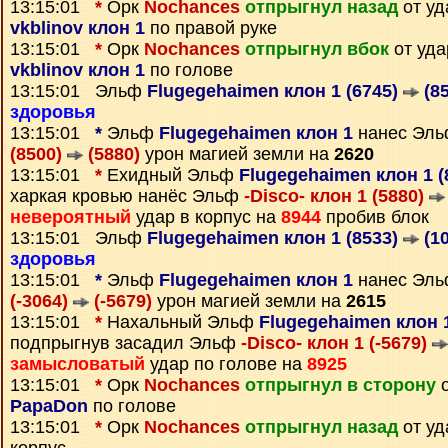
13:15:01
*
Орк
Nochances
отпрыгнул назад
от уд
vkblinov клон 1
по правой руке
13:15:01
*
Орк
Nochances
отпрыгнул вбок
от уда
vkblinov клон 1
по голове
13:15:01 Эльф
Flugegehaimen клон 1 (6745)
(85
здоровья
13:15:01
*
Эльф
Flugegehaimen клон 1
нанес Эл
(8500)
(5880)
урон магией земли на
2620
13:15:01
*
Ехидный Эльф
Flugegehaimen клон 1 (
харкая кровью нанёс Эльф
-Disco- клон 1 (5880)
невероятный
удар в корпус на
8944
пробив блок
13:15:01 Эльф
Flugegehaimen клон 1 (8533)
(10
здоровья
13:15:01
*
Эльф
Flugegehaimen клон 1
нанес Эл
(-3064)
(-5679)
урон магией земли на
2615
13:15:01
*
Нахальный Эльф
Flugegehaimen клон 
подпрыгнув засадил Эльф
-Disco- клон 1 (-5679)
замысловатый
удар по голове на
8925
13:15:01
*
Орк
Nochances
отпрыгнул в сторону
о
PapaDon
по голове
13:15:01
*
Орк
Nochances
отпрыгнул назад
от уд