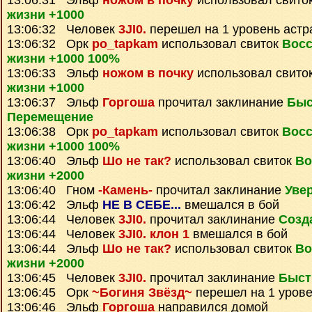
13:06:31 Эльф
ножом в почку
использовал свито
жизни +1000
13:06:32 Человек
3JI0.
перешел на 1 уровень астр
13:06:32 Орк
po_tapkam
использовал свиток
Восс
жизни +1000 100%
13:06:33 Эльф
ножом в почку
использовал свито
жизни +1000
13:06:37 Эльф
Горгоша
прочитал заклинание
Быс
Перемещение
13:06:38 Орк
po_tapkam
использовал свиток
Восс
жизни +1000 100%
13:06:40 Эльф
Шо не так?
использовал свиток
Во
жизни +2000
13:06:40 Гном
-Камень-
прочитал заклинание
Уве
13:06:42 Эльф
НЕ В СЕБЕ...
вмешался в бой
13:06:44 Человек
3JI0.
прочитал заклинание
Созд
13:06:44 Человек
3JI0. клон 1
вмешался в бой
13:06:44 Эльф
Шо не так?
использовал свиток
Во
жизни +2000
13:06:45 Человек
3JI0.
прочитал заклинание
Быст
13:06:45 Орк
~Богиня Звёзд~
перешел на 1 урове
13:06:46 Эльф
Горгоша
направился домой