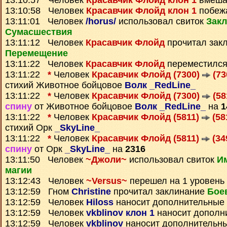
13:10:57 Человек
Красавчик Флойд клон 1
вмеша
13:10:58 Человек
Красавчик Флойд клон 1
побежа
13:11:01 Человек
/horus/
использовал свиток
Зак
Сумаcшествия
13:11:12 Человек
Красавчик Флойд
прочитал зак
Перемещение
13:11:22 Человек
Красавчик Флойд
переместилс
13:11:22
*
Человек
Красавчик Флойд (7300)
(73
стихий Животное бойцовое
Волк _RedLine_
13:11:22
*
Человек
Красавчик Флойд (7300)
(58
спину
от Животное бойцовое
Волк _RedLine_
на
1
13:11:22
*
Человек
Красавчик Флойд (5811)
(58
стихий Орк
_SkyLine_
13:11:22
*
Человек
Красавчик Флойд (5811)
(34
спину
от Орк
_SkyLine_
на
2316
13:11:50 Человек
~Джоли~
использовал свиток
И
магии
13:12:43 Человек
~Versus~
перешел на 1 уровень
13:12:59 Гном
Christine
прочитал заклинание
Бое
13:12:59 Человек
Hiloss
наносит дополнительные
13:12:59 Человек
vkblinov клон 1
наносит дополн
13:12:59 Человек
vkblinov
наносит дополнительн