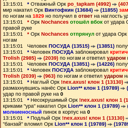
13:15:01
*
Отважный Орк
po_tapkam (4992)
(407
мир накатил Орк
Винтофкин (13684)
(11855)
за
по ногам на
1829
но получил в
ответ
на наглость у
13:15:01
*
Орк
Nochances
отошёл вбок
от удара
правой руке
13:15:01
*
Орк
Nochances
отпрянул
от удара Ор
ногам
13:15:01 Человек
ПОСУДА (13515)
(13851)
полу
13:15:01
*
Человек
ПОСУДА
заблокировал
критич
Trolish (2985)
(2039)
по ногам и ответил
ударом
13:15:01 Человек
ПОСУДА (13851)
(14226)
полу
13:15:01
*
Человек
ПОСУДА
заблокировал
критич
Trolish (2039)
(963)
по ногам и ответил
ударом
н
13:15:01
*
Наглый Орк
!nex.axus! клон 1 (13130)
размахнувшись нанёс Орк
Lion** клон 1 (19789)
(
удар по правой руке на
0
13:15:01
*
Несокрушимый Орк
!nex.axus! клон 1 (
криками "ура" накатил Орк
Lion** клон 1 (19789)
молниеносный
пинок в корпус на
0
13:15:01
*
Подлый Орк
!nex.axus! клон 1 (13130)
"банзай" вломил Орк
Lion** клон 1 (19789)
(1978