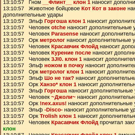
13:10:57 Гном
__Флинт__ клон 1
наносит дополни
13:10:57 Животное бойцовое
Кот Кот в законе
на
дополнительные удары
13:10:57 Эльф
Горгоша клон 1
наносит дополнит
13:10:57 Человек
otche
наносит дополнительные 
13:10:57 Человек
Parasense
наносит дополнитель
13:10:57 Орк
метролог
наносит дополнительные 
13:10:57 Человек
Красавчик Флойд
наносит допо
13:10:57 Человек
Курение после
наносит дополн
13:10:57 Человек
3JI0. клон 1
наносит дополните
13:10:57 Эльф
ножом в почку
наносит дополните
13:10:57 Орк
метролог клон 1
наносит дополните
13:10:57 Эльф
Шо не так?
наносит дополнительн
13:10:57 Орк
Ханзо* клон 1
наносит дополнитель
13:10:57 Эльф
Горгоша
наносит дополнительные
13:10:57 Человек
~Джоли~
наносит дополнитель
13:10:57 Орк
!nex.axus!
наносит дополнительные 
13:10:57 Эльф
-Disco-
наносит дополнительные у
13:10:57 Орк
Trolish клон 1
наносит дополнитель
13:10:57 Человек
Красавчик Флойд
прочитал зак
клон