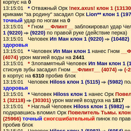
корпус на
0
13:15:01
*
Отважный Орк
!nex.axus! клон 1 (1313
криками "за родину" засадил Орк
Lion** клон 1 (19
точный
удар по ногам на
0
13:15:01
*
Гном
__Флинт__
заблокировал удар Че
1 (9220)
(9220)
по правой руке (действие перка)
13:15:01 Человек
Ип Ман клон 1 (9220)
(10482)
здоровья
13:15:01
*
Человек
Ип Ман клон 1
нанес Гном
__Ф
(4074)
урон магией воды на
2441
13:15:01
*
Злопамятный Человек
Ип Ман клон 1 (
стиснув зубы засадил Гном
__Флинт__ (4074)
(-2
в корпус на
6310
пробив блок
13:15:01 Человек
Hiloss клон 1 (5115)
(5982)
по
здоровья
13:15:01
*
Человек
Hiloss клон 1
нанес Орк
Повел
1 (32118)
(30301)
урон магией воздуха на
1817
13:15:01
*
Наглый Человек
Hiloss клон 1 (5982)
подкравшись вломил Орк
Повелитель Тьмы. клон 
(25966)
точный
сногсшибательный
пинок по прав
пробив блок