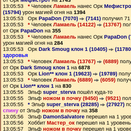
от Орк
Мефистрот
на
1743
13:05:53
*
Человек
Ламаель
нанес Орк
Мефистро
(15794)
урон магией огня на
1394
13:05:53 Орк
PapaDon (7070)
(7141)
получил 7
13:05:53
*
Человек
Ламаель (14122)
(13767)
по
от Орк
PapaDon
на
355
13:05:53
*
Человек
Ламаель
нанес Орк
PapaDon (
урон магией огня на
284
13:05:53 Орк
Dark Smoug клон 1 (10405)
(11780
здоровья
13:05:53
*
Человек
Ламаель (13767)
(6889)
пол
от Орк
Dark Smoug клон 1
на
6878
13:05:53 Орк
Lion** клон 1 (19623)
(19789)
полу
13:05:53
*
Человек
Ламаель (6889)
(6059)
полу
от Орк
Lion** клон 1
на
830
13:05:55 Эльф
super_sterva
пошёл куда-то
13:05:55 Эльф
ножом в почку (9450)
(9521)
пол
13:05:55
*
Эльф
super_sterva (28285)
(27927)
п
спину
от Эльф
ножом в почку
на
358
13:05:56 Эльф
DamonSalvatore
перешел на 1 уро
13:05:56 Хоббит
Мастер_ок
перешел на 1 уровень
13:05:57 Эльф
ножом в почку
перешел на 1 уров