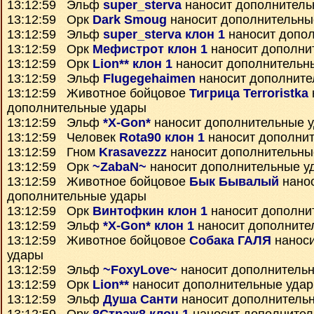
13:12:59 Эльф
super_sterva
наносит дополнитель
13:12:59 Орк
Dark Smoug
наносит дополнительны
13:12:59 Эльф
super_sterva клон 1
наносит допо
13:12:59 Орк
Мефистрот клон 1
наносит дополни
13:12:59 Орк
Lion** клон 1
наносит дополнительн
13:12:59 Эльф
Flugegehaimen
наносит дополните
13:12:59 Животное бойцовое
Тигрица Terroristka
дополнительные удары
13:12:59 Эльф
*X-Gon*
наносит дополнительные 
13:12:59 Человек
Rota90 клон 1
наносит дополни
13:12:59 Гном
Krasavezzz
наносит дополнительны
13:12:59 Орк
~ZabaN~
наносит дополнительные у
13:12:59 Животное бойцовое
Бык Бывалый
нано
дополнительные удары
13:12:59 Орк
Винтофкин клон 1
наносит дополни
13:12:59 Эльф
*X-Gon* клон 1
наносит дополните
13:12:59 Животное бойцовое
Собака ГАЛЯ
наноси
удары
13:12:59 Эльф
~FoxyLove~
наносит дополнитель
13:12:59 Орк
Lion**
наносит дополнительные уда
13:12:59 Эльф
Душа Санти
наносит дополнитель