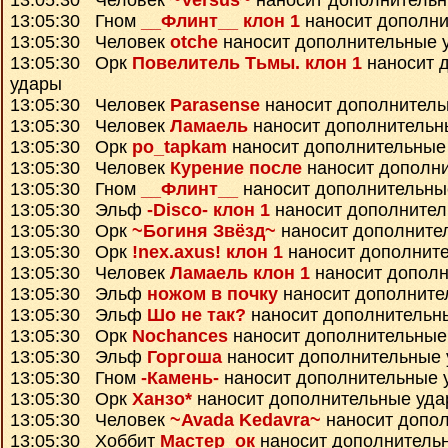
13:05:30 Человек
~Versus~
наносит дополнитель
13:05:30 Гном
__Флинт__ клон 1
наносит дополни
13:05:30 Человек
otche
наносит дополнительные 
13:05:30 Орк
Повелитель Тьмы. клон 1
наносит 
удары
13:05:30 Человек
Parasense
наносит дополнитель
13:05:30 Человек
Ламаель
наносит дополнительн
13:05:30 Орк
po_tapkam
наносит дополнительные
13:05:30 Человек
Курение после
наносит дополн
13:05:30 Гном
__Флинт__
наносит дополнительны
13:05:30 Эльф
-Disco- клон 1
наносит дополнител
13:05:30 Орк
~Богиня Звёзд~
наносит дополните
13:05:30 Орк
!nex.axus! клон 1
наносит дополнит
13:05:30 Человек
Ламаель клон 1
наносит дополн
13:05:30 Эльф
ножом в почку
наносит дополните
13:05:30 Эльф
Шо не так?
наносит дополнительн
13:05:30 Орк
Nochances
наносит дополнительные
13:05:30 Эльф
Горгоша
наносит дополнительные
13:05:30 Гном
-Камень-
наносит дополнительные 
13:05:30 Орк
Ханзо*
наносит дополнительные уд
13:05:30 Человек
~Avada Kedavra~
наносит допо
13:05:30 Хоббит
Мастер_ок
наносит дополнитель