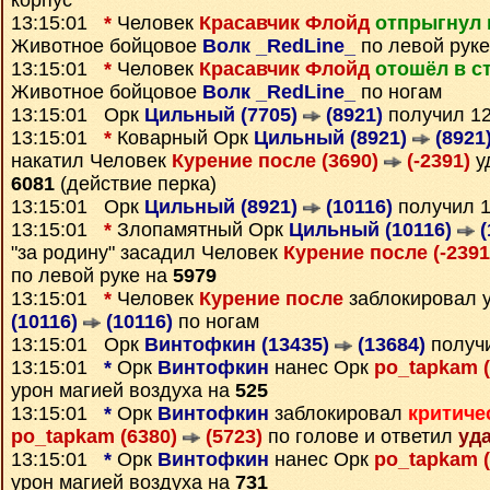
корпус
13:15:01
*
Человек
Красавчик Флойд
отпрыгнул 
Животное бойцовое
Волк _RedLine_
по левой руке
13:15:01
*
Человек
Красавчик Флойд
отошёл в с
Животное бойцовое
Волк _RedLine_
по ногам
13:15:01 Орк
Цильный (7705)
(8921)
получил 1
13:15:01
*
Коварный Орк
Цильный (8921)
(8921
накатил Человек
Курение после (3690)
(-2391)
у
6081
(действие перка)
13:15:01 Орк
Цильный (8921)
(10116)
получил 
13:15:01
*
Злопамятный Орк
Цильный (10116)
(
"за родину" засадил Человек
Курение после (-239
по левой руке на
5979
13:15:01
*
Человек
Курение после
заблокировал 
(10116)
(10116)
по ногам
13:15:01 Орк
Винтофкин (13435)
(13684)
получ
13:15:01
*
Орк
Винтофкин
нанес Орк
po_tapkam 
урон магией воздуха на
525
13:15:01
*
Орк
Винтофкин
заблокировал
критиче
po_tapkam (6380)
(5723)
по голове и ответил
уд
13:15:01
*
Орк
Винтофкин
нанес Орк
po_tapkam 
урон магией воздуха на
731