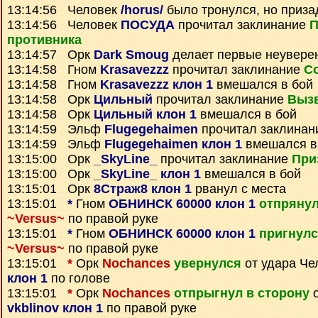
13:14:56 Человек
/horus/
было тронулся, но приз
13:14:56 Человек
ПОСУДА
прочитал заклинание
П
противника
13:14:57 Орк
Dark Smoug
делает первые неувере
13:14:58 Гном
Krasavezzz
прочитал заклинание
С
13:14:58 Гном
Krasavezzz клон 1
вмешался в бой
13:14:58 Орк
Цильный
прочитал заклинание
Выз
13:14:58 Орк
Цильный клон 1
вмешался в бой
13:14:59 Эльф
Flugegehaimen
прочитал заклина
13:14:59 Эльф
Flugegehaimen клон 1
вмешался в
13:15:00 Орк
_SkyLine_
прочитал заклинание
При
13:15:00 Орк
_SkyLine_ клон 1
вмешался в бой
13:15:01 Орк
8Страж8 клон 1
рванул с места
13:15:01
*
Гном
ОБНИНСК 60000 клон 1
отпряну
~Versus~
по правой руке
13:15:01
*
Гном
ОБНИНСК 60000 клон 1
пригнул
~Versus~
по правой руке
13:15:01
*
Орк
Nochances
увернулся
от удара Че
клон 1
по голове
13:15:01
*
Орк
Nochances
отпрыгнул в сторону
о
vkblinov клон 1
по правой руке