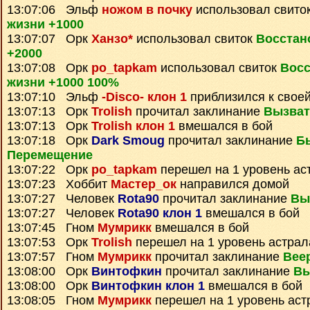
13:07:06 Эльф
ножом в почку
использовал свито
жизни +1000
13:07:07 Орк
Ханзо*
использовал свиток
Восстан
+2000
13:07:08 Орк
po_tapkam
использовал свиток
Восс
жизни +1000 100%
13:07:10 Эльф
-Disco- клон 1
приблизился к своей
13:07:13 Орк
Trolish
прочитал заклинание
Вызват
13:07:13 Орк
Trolish клон 1
вмешался в бой
13:07:18 Орк
Dark Smoug
прочитал заклинание
Б
Перемещение
13:07:22 Орк
po_tapkam
перешел на 1 уровень ас
13:07:23 Хоббит
Мастер_ок
направился домой
13:07:27 Человек
Rota90
прочитал заклинание
Вы
13:07:27 Человек
Rota90 клон 1
вмешался в бой
13:07:45 Гном
Мумрикк
вмешался в бой
13:07:53 Орк
Trolish
перешел на 1 уровень астрал
13:07:57 Гном
Мумрикк
прочитал заклинание
Вее
13:08:00 Орк
Винтофкин
прочитал заклинание
Вы
13:08:00 Орк
Винтофкин клон 1
вмешался в бой
13:08:05 Гном
Мумрикк
перешел на 1 уровень аст