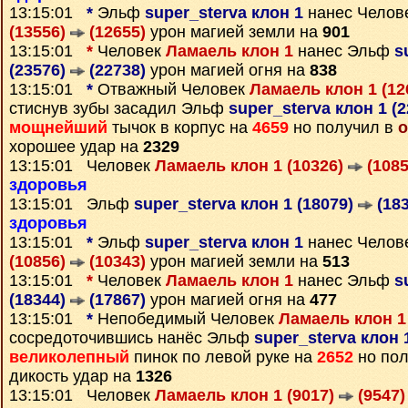
13:15:01
*
Эльф
super_sterva клон 1
нанес Челов
(13556)
(12655)
урон магией земли на
901
13:15:01
*
Человек
Ламаель клон 1
нанес Эльф
s
(23576)
(22738)
урон магией огня на
838
13:15:01
*
Отважный Человек
Ламаель клон 1 (12
стиснув зубы засадил Эльф
super_sterva клон 1 (
мощнейший
тычок в корпус на
4659
но получил в
о
хорошее удар на
2329
13:15:01 Человек
Ламаель клон 1 (10326)
(1085
здоровья
13:15:01 Эльф
super_sterva клон 1 (18079)
(183
здоровья
13:15:01
*
Эльф
super_sterva клон 1
нанес Челов
(10856)
(10343)
урон магией земли на
513
13:15:01
*
Человек
Ламаель клон 1
нанес Эльф
s
(18344)
(17867)
урон магией огня на
477
13:15:01
*
Непобедимый Человек
Ламаель клон 1
сосредоточившись нанёс Эльф
super_sterva клон 
великолепный
пинок по левой руке на
2652
но пол
дикость удар на
1326
13:15:01 Человек
Ламаель клон 1 (9017)
(9547)