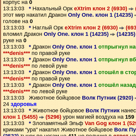
корпус на
0
13:13:03
*
Нахальный Орк
eXtrim клон 2 (6930)
этот мир накатил Дракон
Only One. клон 1 (14235)
голове на
0
13:13:03
*
Наглый Орк
eXtrim клон 2 (6930)
(693
вломил Дракон
Only One. клон 1 (14235)
(14235)
руке на
0
13:13:03
*
Дракон
Only One. клон 1
отпрыгнул на
***denis***
по правой руке
13:13:03
*
Дракон
Only One. клон 1
отпрыгнул вб
***denis***
по левой руке
13:13:03
*
Дракон
Only One. клон 1
отошёл в сто
***denis***
по правой руке
13:13:03
*
Дракон
Only One. клон 1
отошёл назад
***denis***
по левой руке
13:13:03 Животное бойцовое
Волк Путник (2920)
24
здоровья
13:13:03
*
Животное бойцовое
Волк Путник
нане
клон 1 (5455)
(5296)
урон магией воздуха на
159
13:13:03
*
Злопамятный Эльф
Van Gog клон 1 (52
криками "ура" накатил Животное бойцовое
Волк Пу