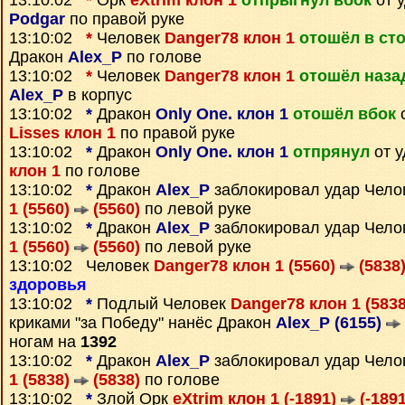
13:10:02
*
Орк
eXtrim клон 1
отпрыгнул вбок
от 
Podgar
по правой руке
13:10:02
*
Человек
Danger78 клон 1
отошёл в ст
Дракон
Alex_P
по голове
13:10:02
*
Человек
Danger78 клон 1
отошёл наза
Alex_P
в корпус
13:10:02
*
Дракон
Only One. клон 1
отошёл вбок
о
Lisses клон 1
по правой руке
13:10:02
*
Дракон
Only One. клон 1
отпрянул
от 
клон 1
по голове
13:10:02
*
Дракон
Alex_P
заблокировал удар Чел
1 (5560)
(5560)
по левой руке
13:10:02
*
Дракон
Alex_P
заблокировал удар Чел
1 (5560)
(5560)
по левой руке
13:10:02 Человек
Danger78 клон 1 (5560)
(5838
здоровья
13:10:02
*
Подлый Человек
Danger78 клон 1 (583
криками "за Победу" нанёс Дракон
Alex_P (6155)
ногам на
1392
13:10:02
*
Дракон
Alex_P
заблокировал удар Чел
1 (5838)
(5838)
по голове
13:10:02
*
Злой Орк
eXtrim клон 1 (-1891)
(-1891