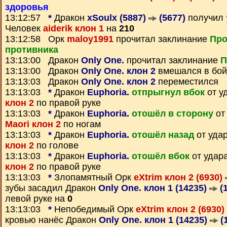
здоровья
13:12:57
*
Дракон
xSoulx (5887)
(5677)
получил
Человек
aiderik клон 1
на
210
13:12:58 Орк
maloy1991
прочитал заклинание
Про
противника
13:13:00 Дракон
Only One.
прочитал заклинание
П
13:13:00 Дракон
Only One. клон 2
вмешался в бой
13:13:03 Дракон
Only One. клон 2
переместился
13:13:03
*
Дракон
Euphoria.
отпрыгнул вбок
от у
клон 2
по правой руке
13:13:03
*
Дракон
Euphoria.
отошёл в сторону
от
Maori клон 2
по ногам
13:13:03
*
Дракон
Euphoria.
отошёл назад
от уда
клон 2
по голове
13:13:03
*
Дракон
Euphoria.
отошёл вбок
от удар
клон 2
по правой руке
13:13:03
*
Злопамятный Орк
eXtrim клон 2 (6930)
зубы засадил Дракон
Only One. клон 1 (14235)
(
левой руке на
0
13:13:03
*
Непобедимый Орк
eXtrim клон 2 (6930)
кровью нанёс Дракон
Only One. клон 1 (14235)
(