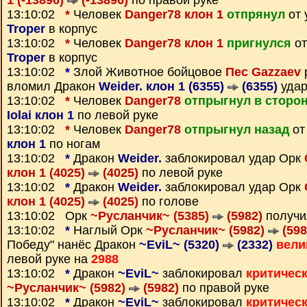
1 (-13896)
(-13896)
по правой руке
13:10:02
*
Человек
Danger78 клон 1
отпрянул
от 
Troper
в корпус
13:10:02
*
Человек
Danger78 клон 1
пригнулся
от
Troper
в корпус
13:10:02
*
Злой Животное бойцовое
Пес Gazzaev
вломил Дракон
Weider. клон 1 (6355)
(6355)
удар
13:10:02
*
Человек
Danger78
отпрыгнул в сторо
Iolai клон 1
по левой руке
13:10:02
*
Человек
Danger78
отпрыгнул назад
от
клон 1
по ногам
13:10:02
*
Дракон
Weider.
заблокировал удар Орк
клон 1 (4025)
(4025)
по левой руке
13:10:02
*
Дракон
Weider.
заблокировал удар Орк
клон 1 (4025)
(4025)
по голове
13:10:02 Орк
~Русланчик~ (5385)
(5982)
получи
13:10:02
*
Наглый Орк
~Русланчик~ (5982)
(598
Победу" нанёс Дракон
~EviL~ (5320)
(2332)
вели
левой руке на
2988
13:10:02
*
Дракон
~EviL~
заблокировал
критичес
~Русланчик~ (5982)
(5982)
по правой руке
13:10:02
*
Дракон
~EviL~
заблокировал
критичес