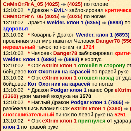
СиМпОтЯгА_05 (4025)
(4025)
по голове
13:10:02
*
Дракон
~EviL~
заблокировал
критичес
СиМпОтЯгА_05 (4025)
(4025)
по ногам
13:10:02 Дракон
Weider. клон 1 (6355)
(6893)
по
здоровья
13:10:02
*
Коварный Дракон
Weider. клон 1 (6893)
проклиная этот мир накатил Человек
Danger78 (55
нереальный
тычок по ногам на
1724
13:10:02
*
Человек
Danger78
заблокировал
крити
Weider. клон 1 (6893)
(6893)
в корпус
13:10:02
*
Орк
eXtrim клон 1
отошёл в сторону
от
бойцовое
Кот Охотник на карасей
по правой руке
13:10:02
*
Орк
eXtrim клон 1
отошёл назад
от уд
бойцовое
Кот Охотник на карасей
по ногам
13:10:02
*
Дракон
Podgar клон 1
нанес Орк
eXtrim
(3360)
урон магией воздуха на
3570
13:10:02
*
Наглый Дракон
Podgar клон 1 (7865)
разбежавшись вломил Орк
eXtrim клон 1 (3360)
(
сногсшибательный
пинок по левой руке на
5251
13:10:02
*
Орк
eXtrim клон 1
пригнулся
от удара
клон 1
по правой руке