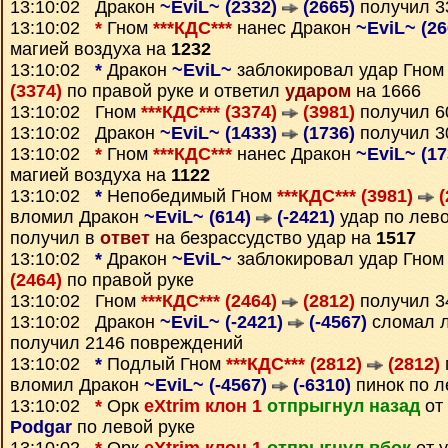
13:10:02 Дракон
~EviL~ (2332)
(2665)
получил 
13:10:02
*
Гном
***КДС***
нанес Дракон
~EviL~ (2
магией воздуха на
1232
13:10:02
*
Дракон
~EviL~
заблокировал удар Гно
(3374)
по правой руке и ответил
ударом
на 1666
13:10:02 Гном
***КДС*** (3374)
(3981)
получил 
13:10:02 Дракон
~EviL~ (1433)
(1736)
получил 
13:10:02
*
Гном
***КДС***
нанес Дракон
~EviL~ (1
магией воздуха на
1122
13:10:02
*
Непобедимый Гном
***КДС*** (3981)
(
вломил Дракон
~EviL~ (614)
(-2421)
удар по лево
получил в
ответ
на безрассудство удар на
1517
13:10:02
*
Дракон
~EviL~
заблокировал удар Гно
(2464)
по правой руке
13:10:02 Гном
***КДС*** (2464)
(2812)
получил 
13:10:02 Дракон
~EviL~ (-2421)
(-4567)
сломал л
получил 2146 повреждений
13:10:02
*
Подлый Гном
***КДС*** (2812)
(2812)
вломил Дракон
~EviL~ (-4567)
(-6310)
пинок по л
13:10:02
*
Орк
eXtrim клон 1
отпрыгнул назад
от
Podgar
по левой руке