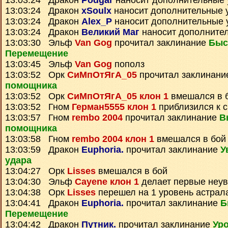
13:03:24 Дракон
Podgar
наносит дополнительные
13:03:24 Дракон
xSoulx
наносит дополнительные 
13:03:24 Дракон
Alex_P
наносит дополнительные 
13:03:24 Дракон
Великий Маг
наносит дополните
13:03:30 Эльф
Van Gog
прочитал заклинание
Быс
Перемещение
13:03:45 Эльф
Van Gog
пополз
13:03:52 Орк
СиМпОтЯгА_05
прочитал заклинан
помощника
13:03:52 Орк
СиМпОтЯгА_05 клон 1
вмешался в 
13:03:52 Гном
Герман5555 клон 1
приблизился к с
13:03:57 Гном
rembo 2004
прочитал заклинание
В
помощника
13:03:58 Гном
rembo 2004 клон 1
вмешался в бой
13:03:59 Дракон
Euphoria.
прочитал заклинание
У
удара
13:04:27 Орк
Lisses
вмешался в бой
13:04:30 Эльф
Cayene клон 1
делает первые неу
13:04:38 Орк
Lisses
перешел на 1 уровень астрал
13:04:41 Дракон
Euphoria.
прочитал заклинание
Б
Перемещение
13:04:42 Дракон
Путник.
прочитал заклинание
Уро