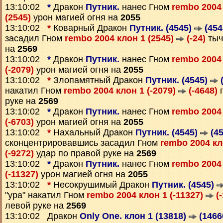
13:10:02
*
Дракон
Путник.
нанес Гном
rembo 2004 
(2545)
урон магией огня на
2055
13:10:02
*
Коварный Дракон
Путник. (4545)
(454
засадил Гном
rembo 2004 клон 1 (2545)
(-24)
тыч
на
2569
13:10:02
*
Дракон
Путник.
нанес Гном
rembo 2004 
(-2079)
урон магией огня на
2055
13:10:02
*
Злопамятный Дракон
Путник. (4545)
(
накатил Гном
rembo 2004 клон 1 (-2079)
(-4648)
п
руке на
2569
13:10:02
*
Дракон
Путник.
нанес Гном
rembo 2004 
(-6703)
урон магией огня на
2055
13:10:02
*
Нахальный Дракон
Путник. (4545)
(45
сконцентрировавшись засадил Гном
rembo 2004 кл
(-9272)
удар по правой руке на
2569
13:10:02
*
Дракон
Путник.
нанес Гном
rembo 2004 
(-11327)
урон магией огня на
2055
13:10:02
*
Несокрушимый Дракон
Путник. (4545)
"ура" накатил Гном
rembo 2004 клон 1 (-11327)
(-
левой руке на
2569
13:10:02 Дракон
Only One. клон 1 (13818)
(1466