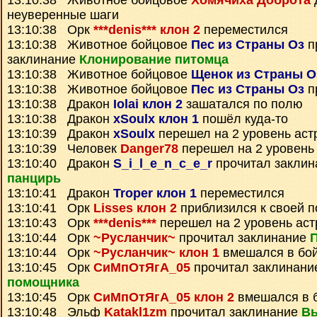
13:10:38 Животное бойцовое
Хомячиха Доброта
неуверенные шаги
13:10:38 Орк
***denis*** клон 2
переместился
13:10:38 Животное бойцовое
Пес из Страны Оз
п
заклинание
Клонирование питомца
13:10:38 Животное бойцовое
Щенок из Страны О
13:10:38 Животное бойцовое
Пес из Страны Оз
п
13:10:38 Дракон
Iolai клон 2
зашатался по полю
13:10:38 Дракон
xSoulx клон 1
пошёл куда-то
13:10:39 Дракон
xSoulx
перешел на 2 уровень аст
13:10:39 Человек
Danger78
перешел на 2 уровень
13:10:40 Дракон
S_i_l_e_n_c_e_r
прочитал закли
панцирь
13:10:41 Дракон
Troper клон 1
переместился
13:10:41 Орк
Lisses клон 2
приблизился к своей п
13:10:43 Орк
***denis***
перешел на 2 уровень ас
13:10:44 Орк
~Русланчик~
прочитал заклинание
П
13:10:44 Орк
~Русланчик~ клон 1
вмешался в бо
13:10:45 Орк
СиМпОтЯгА_05
прочитал заклинан
помощника
13:10:45 Орк
СиМпОтЯгА_05 клон 2
вмешался в 
13:10:48 Эльф
Katakl1zm
прочитал заклинание
Вы