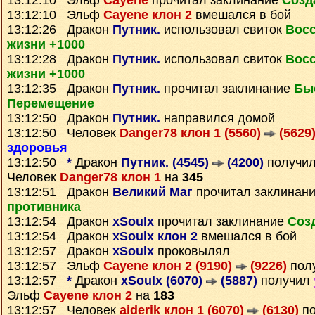
13:12:10 Эльф
Cayene
прочитал заклинание
Созд
13:12:10 Эльф
Cayene клон 2
вмешался в бой
13:12:26 Дракон
Путник.
использовал свиток
Вос
жизни +1000
13:12:28 Дракон
Путник.
использовал свиток
Вос
жизни +1000
13:12:35 Дракон
Путник.
прочитал заклинание
Бы
Перемещение
13:12:50 Дракон
Путник.
направился домой
13:12:50 Человек
Danger78 клон 1 (5560)
(5629
здоровья
13:12:50
*
Дракон
Путник. (4545)
(4200)
получи
Человек
Danger78 клон 1
на
345
13:12:51 Дракон
Великий Маг
прочитал заклинан
противника
13:12:54 Дракон
xSoulx
прочитал заклинание
Соз
13:12:54 Дракон
xSoulx клон 2
вмешался в бой
13:12:57 Дракон
xSoulx
проковылял
13:12:57 Эльф
Cayene клон 2 (9190)
(9226)
пол
13:12:57
*
Дракон
xSoulx (6070)
(5887)
получил
Эльф
Cayene клон 2
на
183
13:12:57 Человек
aiderik клон 1 (6070)
(6130)
по