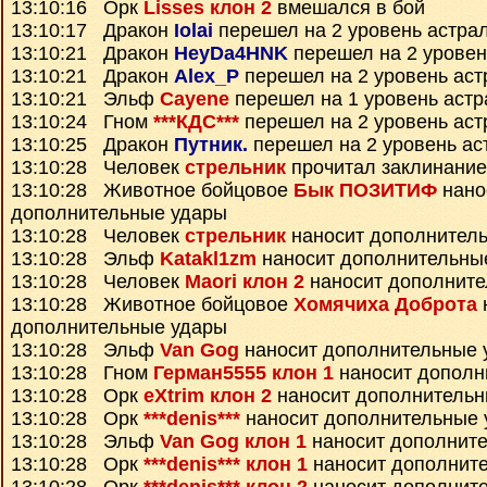
13:10:16 Орк
Lisses клон 2
вмешался в бой
13:10:17 Дракон
Iolai
перешел на 2 уровень астра
13:10:21 Дракон
HeyDa4HNK
перешел на 2 уровен
13:10:21 Дракон
Alex_P
перешел на 2 уровень аст
13:10:21 Эльф
Cayene
перешел на 1 уровень астр
13:10:24 Гном
***КДС***
перешел на 2 уровень аст
13:10:25 Дракон
Путник.
перешел на 2 уровень ас
13:10:28 Человек
стрельник
прочитал заклинани
13:10:28 Животное бойцовое
Бык ПОЗИТИФ
нано
дополнительные удары
13:10:28 Человек
стрельник
наносит дополнител
13:10:28 Эльф
Katakl1zm
наносит дополнительны
13:10:28 Человек
Maori клон 2
наносит дополните
13:10:28 Животное бойцовое
Хомячиха Доброта
дополнительные удары
13:10:28 Эльф
Van Gog
наносит дополнительные 
13:10:28 Гном
Герман5555 клон 1
наносит дополн
13:10:28 Орк
eXtrim клон 2
наносит дополнительн
13:10:28 Орк
***denis***
наносит дополнительные 
13:10:28 Эльф
Van Gog клон 1
наносит дополнит
13:10:28 Орк
***denis*** клон 1
наносит дополнит