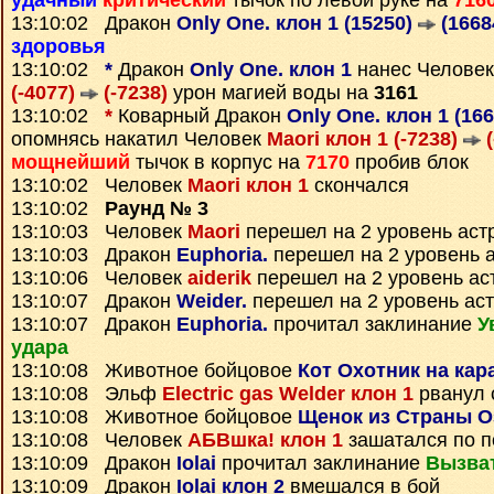
удачный
критический
тычок по левой руке на
716
13:10:02 Дракон
Only One. клон 1 (15250)
(1668
здоровья
13:10:02
*
Дракон
Only One. клон 1
нанес Челове
(-4077)
(-7238)
урон магией воды на
3161
13:10:02
*
Коварный Дракон
Only One. клон 1 (16
опомнясь накатил Человек
Maori клон 1 (-7238)
(
мощнейший
тычок в корпус на
7170
пробив блок
13:10:02 Человек
Maori клон 1
скончался
13:10:02
Раунд № 3
13:10:03 Человек
Maori
перешел на 2 уровень аст
13:10:03 Дракон
Euphoria.
перешел на 2 уровень 
13:10:06 Человек
aiderik
перешел на 2 уровень ас
13:10:07 Дракон
Weider.
перешел на 2 уровень ас
13:10:07 Дракон
Euphoria.
прочитал заклинание
У
удара
13:10:08 Животное бойцовое
Кот Охотник на кар
13:10:08 Эльф
Electric gas Welder клон 1
рванул 
13:10:08 Животное бойцовое
Щенок из Страны О
13:10:08 Человек
АБВшка! клон 1
зашатался по 
13:10:09 Дракон
Iolai
прочитал заклинание
Вызва
13:10:09 Дракон
Iolai клон 2
вмешался в бой