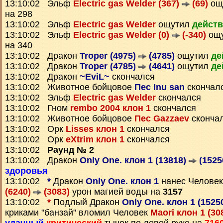
13:10:02 Эльф
Electric gas Welder (367)
(69)
ощ
на 298
13:10:02 Эльф
Electric gas Welder
ощутил
действ
13:10:02 Эльф
Electric gas Welder (0)
(-340)
ощ
на 340
13:10:02 Дракон
Troper (4975)
(4785)
ощутил
де
13:10:02 Дракон
Troper (4785)
(4641)
ощутил
де
13:10:02 Дракон
~EviL~
скончался
13:10:02 Животное бойцовое
Пес Inu san
скончал
13:10:02 Эльф
Electric gas Welder
скончался
13:10:02 Гном
rembo 2004 клон 1
скончался
13:10:02 Животное бойцовое
Пес Gazzaev
сконча
13:10:02 Орк
Lisses клон 1
скончался
13:10:02 Орк
eXtrim клон 1
скончался
13:10:02
Раунд № 2
13:10:02 Дракон
Only One. клон 1 (13818)
(1525
здоровья
13:10:02
*
Дракон
Only One. клон 1
нанес Челове
(6240)
(3083)
урон магией воды на
3157
13:10:02
*
Подлый Дракон
Only One. клон 1 (1525
криками "банзай" вломил Человек
Maori клон 1 (30