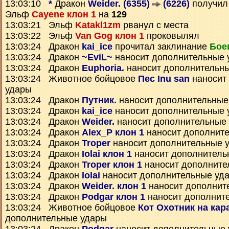
13:03:10
*
Дракон
Weider. (6355)
(6226)
получи
Эльф
Cayene клон 1
на
129
13:03:21 Эльф
Katakl1zm
рванул с места
13:03:22 Эльф
Van Gog клон 1
проковылял
13:03:24 Дракон
kai_ice
прочитал заклинание
Бое
13:03:24 Дракон
~EviL~
наносит дополнительные 
13:03:24 Дракон
Euphoria.
наносит дополнительн
13:03:24 Животное бойцовое
Пес Inu san
наносит
удары
13:03:24 Дракон
Путник.
наносит дополнительные
13:03:24 Дракон
kai_ice
наносит дополнительные 
13:03:24 Дракон
Weider.
наносит дополнительные
13:03:24 Дракон
Alex_P клон 1
наносит дополнит
13:03:24 Дракон
Troper
наносит дополнительные 
13:03:24 Дракон
Iolai клон 1
наносит дополнитель
13:03:24 Дракон
Troper клон 1
наносит дополните
13:03:24 Дракон
Iolai
наносит дополнительные уд
13:03:24 Дракон
Weider. клон 1
наносит дополнит
13:03:24 Дракон
Podgar клон 1
наносит дополнит
13:03:24 Животное бойцовое
Кот Охотник на кар
дополнительные удары