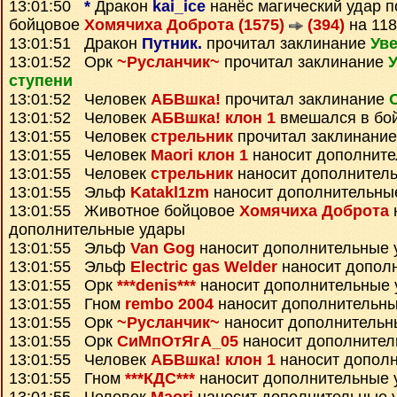
13:01:50
*
Дракон
kai_ice
нанёс магический удар 
бойцовое
Хомячиха Доброта (1575)
(394)
на 11
13:01:51 Дракон
Путник.
прочитал заклинание
Уве
13:01:52 Орк
~Русланчик~
прочитал заклинание
У
ступени
13:01:52 Человек
АБВшка!
прочитал заклинание
13:01:52 Человек
АБВшка! клон 1
вмешался в бо
13:01:55 Человек
стрельник
прочитал заклинани
13:01:55 Человек
Maori клон 1
наносит дополните
13:01:55 Человек
стрельник
наносит дополнител
13:01:55 Эльф
Katakl1zm
наносит дополнительны
13:01:55 Животное бойцовое
Хомячиха Доброта
дополнительные удары
13:01:55 Эльф
Van Gog
наносит дополнительные 
13:01:55 Эльф
Electric gas Welder
наносит допол
13:01:55 Орк
***denis***
наносит дополнительные 
13:01:55 Гном
rembo 2004
наносит дополнительны
13:01:55 Орк
~Русланчик~
наносит дополнительн
13:01:55 Орк
СиМпОтЯгА_05
наносит дополнител
13:01:55 Человек
АБВшка! клон 1
наносит допол
13:01:55 Гном
***КДС***
наносит дополнительные 