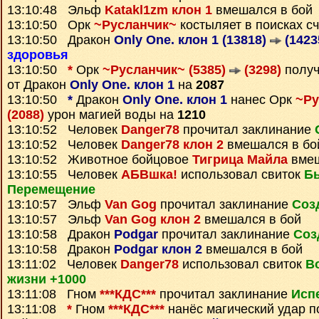
13:10:48 Эльф
Katakl1zm клон 1
вмешался в бой
13:10:50 Орк
~Русланчик~
костыляет в поисках с
13:10:50 Дракон
Only One. клон 1 (13818)
(1423
здоровья
13:10:50
*
Орк
~Русланчик~ (5385)
(3298)
полу
от Дракон
Only One. клон 1
на
2087
13:10:50
*
Дракон
Only One. клон 1
нанес Орк
~Ру
(2088)
урон магией воды на
1210
13:10:52 Человек
Danger78
прочитал заклинание
13:10:52 Человек
Danger78 клон 2
вмешался в бо
13:10:52 Животное бойцовое
Тигрица Майла
вмеш
13:10:55 Человек
АБВшка!
использовал свиток
Б
Перемещение
13:10:57 Эльф
Van Gog
прочитал заклинание
Соз
13:10:57 Эльф
Van Gog клон 2
вмешался в бой
13:10:58 Дракон
Podgar
прочитал заклинание
Соз
13:10:58 Дракон
Podgar клон 2
вмешался в бой
13:11:02 Человек
Danger78
использовал свиток
В
жизни +1000
13:11:08 Гном
***КДС***
прочитал заклинание
Исп
13:11:08
*
Гном
***КДС***
нанёс магический удар 