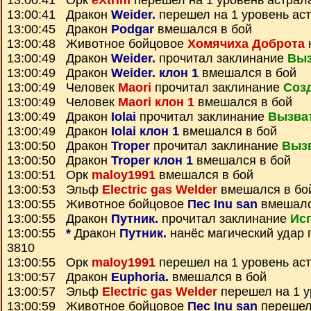
13:00:41 Орк
eXtrim
перешел на 1 уровень астрал
13:00:41 Дракон
Weider.
перешел на 1 уровень ас
13:00:45 Дракон
Podgar
вмешался в бой
13:00:48 Животное бойцовое
Хомячиха Доброта
13:00:49 Дракон
Weider.
прочитал заклинание
Выз
13:00:49 Дракон
Weider. клон 1
вмешался в бой
13:00:49 Человек
Maori
прочитал заклинание
Соз
13:00:49 Человек
Maori клон 1
вмешался в бой
13:00:49 Дракон
Iolai
прочитал заклинание
Вызва
13:00:49 Дракон
Iolai клон 1
вмешался в бой
13:00:50 Дракон
Troper
прочитал заклинание
Выз
13:00:50 Дракон
Troper клон 1
вмешался в бой
13:00:51 Орк
maloy1991
вмешался в бой
13:00:53 Эльф
Electric gas Welder
вмешался в бо
13:00:55 Животное бойцовое
Пес Inu san
вмешалс
13:00:55 Дракон
Путник.
прочитал заклинание
Ис
13:00:55
*
Дракон
Путник.
нанёс магический удар
3810
13:00:55 Орк
maloy1991
перешел на 1 уровень ас
13:00:57 Дракон
Euphoria.
вмешался в бой
13:00:57 Эльф
Electric gas Welder
перешел на 1 у
13:00:59 Животное бойцовое
Пес Inu san
перешел 