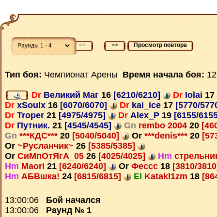
<<
>>
Просмотр повтора
Тип боя:
Чемпионат Арены
Время начала боя:
12
Dr
Великий Маг
16
[6210/6210]
Dr
Iolai
17
Dr
xSoulx
16
[6070/6070]
Dr
kai_ice
17
[5770/577
Dr
Troper
21
[4975/4975]
Dr
Alex_P
19
[6155/615
Dr
Путник.
21
[4545/4545]
Gn
rembo 2004
20
[46
Gn
***КДС***
20
[5040/5040]
Or
***denis***
20
[57
Or
~Русланчик~
26
[5385/5385]
Or
СиМпОтЯгА_05
26
[4025/4025]
Hm
стрельни
Hm
Maori
21
[6240/6240]
Or
Фессс
18
[3810/381
Hm
АБВшка!
24
[6815/6815]
El
Katakl1zm
18
[86
13:00:06
Бой начался
13:00:06
Раунд № 1