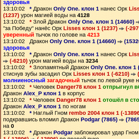
здоровья
13:10:02
*
Дракон
Only One. клон 1
нанес Орк
Lis
(1237)
урон магией воды на
4128
13:10:02
*
Злой Дракон
Only One. клон 1 (14660)
"за Победу" нанёс Орк
Lisses клон 1 (1237)
(-297
уверенный
тычок по голове на
4213
13:10:02 Дракон
Only One. клон 1 (14660)
(1532
здоровья
13:10:02
*
Дракон
Only One. клон 1
нанес Орк
Lis
(-6210)
урон магией воды на
3234
13:10:02
*
Злопамятный Дракон
Only One. клон 1 
стиснув зубы засадил Орк
Lisses клон 1 (-6210)
(
молниеносный
загадочный
тычок по левой руке 
13:10:02
*
Человек
Danger78 клон 1
отпрыгнул в
Дракон
Alex_P клон 1
в корпус
13:10:02
*
Человек
Danger78 клон 1
отошёл в ст
Дракон
Alex_P клон 1
по ногам
13:10:02
*
Наглый Гном
rembo 2004 клон 1 (-1389
подкравшись вломил Дракон
Podgar (7865)
(7865
на
0
13:10:02
*
Дракон
Podgar
заблокировал удар Гно