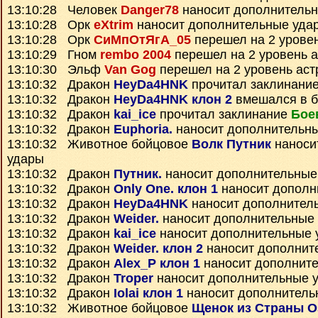
13:10:28 Человек
Danger78
наносит дополнитель
13:10:28 Орк
eXtrim
наносит дополнительные уда
13:10:28 Орк
СиМпОтЯгА_05
перешел на 2 урове
13:10:29 Гном
rembo 2004
перешел на 2 уровень 
13:10:30 Эльф
Van Gog
перешел на 2 уровень аст
13:10:32 Дракон
HeyDa4HNK
прочитал заклинани
13:10:32 Дракон
HeyDa4HNK клон 2
вмешался в б
13:10:32 Дракон
kai_ice
прочитал заклинание
Бое
13:10:32 Дракон
Euphoria.
наносит дополнительн
13:10:32 Животное бойцовое
Волк Путник
наноси
удары
13:10:32 Дракон
Путник.
наносит дополнительные
13:10:32 Дракон
Only One. клон 1
наносит дополн
13:10:32 Дракон
HeyDa4HNK
наносит дополнител
13:10:32 Дракон
Weider.
наносит дополнительные
13:10:32 Дракон
kai_ice
наносит дополнительные 
13:10:32 Дракон
Weider. клон 2
наносит дополнит
13:10:32 Дракон
Alex_P клон 1
наносит дополнит
13:10:32 Дракон
Troper
наносит дополнительные 
13:10:32 Дракон
Iolai клон 1
наносит дополнитель
13:10:32 Животное бойцовое
Щенок из Страны О