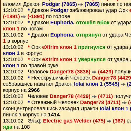
вломил Дракон
Podgar (7865)
(7865)
пинок по но
13:10:02
*
Дракон
Podgar
заблокировал удар Орк
(-1891)
(-1891)
по голове
13:10:02
*
Дракон
Euphoria.
отошёл вбок
от удар
клон 1
по ногам
13:10:02
*
Дракон
Euphoria.
отпрянул
от удара Ч
1
в корпус
13:10:02
*
Орк
eXtrim клон 1
пригнулся
от удара
клон 1
в корпус
13:10:02
*
Орк
eXtrim клон 1
увернулся
от удара
клон 1
по правой руке
13:10:02 Человек
Danger78 (3836)
(4429)
получ
13:10:02
*
Несокрушимый Человек
Danger78 (442
собравшись накатил Дракон
Iolai клон 1 (5545)
(2
корпус на
2966
13:10:02 Человек
Danger78 (4429)
(4711)
получ
13:10:02
*
Отважный Человек
Danger78 (4711)
(
сконцентрировавшись засадил Дракон
Iolai клон 1
пинок в корпус на
1414
13:10:02 Эльф
Electric gas Welder (475)
(367)
о
яда
на 108