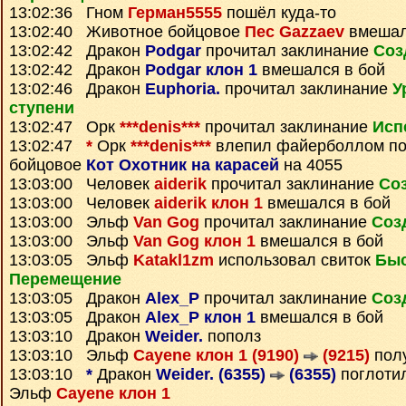
13:02:36 Гном
Герман5555
пошёл куда-то
13:02:40 Животное бойцовое
Пес Gazzaev
вмешал
13:02:42 Дракон
Podgar
прочитал заклинание
Соз
13:02:42 Дракон
Podgar клон 1
вмешался в бой
13:02:46 Дракон
Euphoria.
прочитал заклинание
У
ступени
13:02:47 Орк
***denis***
прочитал заклинание
Исп
13:02:47
*
Орк
***denis***
влепил файерболлом по
бойцовое
Кот Охотник на карасей
на 4055
13:03:00 Человек
aiderik
прочитал заклинание
Со
13:03:00 Человек
aiderik клон 1
вмешался в бой
13:03:00 Эльф
Van Gog
прочитал заклинание
Соз
13:03:00 Эльф
Van Gog клон 1
вмешался в бой
13:03:05 Эльф
Katakl1zm
использовал свиток
Быс
Перемещение
13:03:05 Дракон
Alex_P
прочитал заклинание
Соз
13:03:05 Дракон
Alex_P клон 1
вмешался в бой
13:03:10 Дракон
Weider.
пополз
13:03:10 Эльф
Cayene клон 1 (9190)
(9215)
пол
13:03:10
*
Дракон
Weider. (6355)
(6355)
поглотил
Эльф
Cayene клон 1