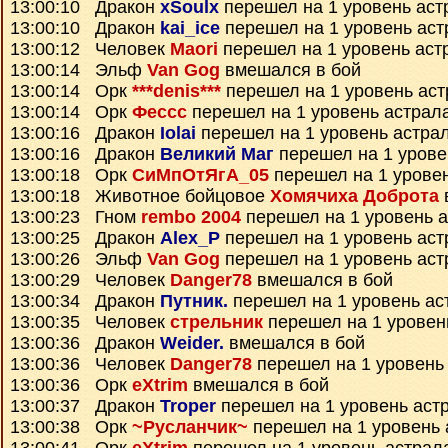
13:00:10 Дракон
xSoulx
перешел на 1 уровень аст
13:00:10 Дракон
kai_ice
перешел на 1 уровень аст
13:00:12 Человек
Maori
перешел на 1 уровень аст
13:00:14 Эльф
Van Gog
вмешался в бой
13:00:14 Орк
***denis***
перешел на 1 уровень ас
13:00:14 Орк
Фессс
перешел на 1 уровень астрал
13:00:16 Дракон
Iolai
перешел на 1 уровень астра
13:00:16 Дракон
Великий Маг
перешел на 1 урове
13:00:18 Орк
СиМпОтЯгА_05
перешел на 1 урове
13:00:18 Животное бойцовое
Хомячиха Доброта
13:00:23 Гном
rembo 2004
перешел на 1 уровень 
13:00:25 Дракон
Alex_P
перешел на 1 уровень аст
13:00:26 Эльф
Van Gog
перешел на 1 уровень аст
13:00:29 Человек
Danger78
вмешался в бой
13:00:34 Дракон
Путник.
перешел на 1 уровень ас
13:00:35 Человек
стрельник
перешел на 1 уровен
13:00:36 Дракон
Weider.
вмешался в бой
13:00:36 Человек
Danger78
перешел на 1 уровень
13:00:36 Орк
eXtrim
вмешался в бой
13:00:37 Дракон
Troper
перешел на 1 уровень аст
13:00:38 Орк
~Русланчик~
перешел на 1 уровень 