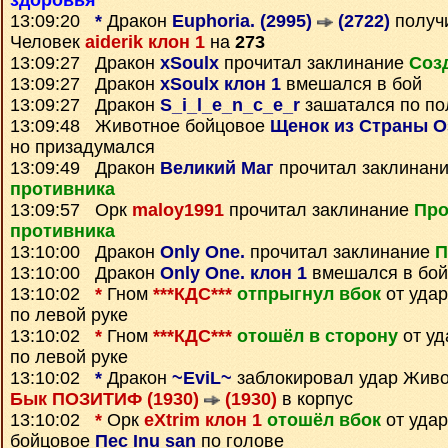
здоровья
13:09:20
*
Дракон
Euphoria. (2995)
(2722)
получ
Человек
aiderik клон 1
на
273
13:09:27 Дракон
xSoulx
прочитал заклинание
Соз
13:09:27 Дракон
xSoulx клон 1
вмешался в бой
13:09:27 Дракон
S_i_l_e_n_c_e_r
зашатался по п
13:09:48 Животное бойцовое
Щенок из Страны О
но призадумался
13:09:49 Дракон
Великий Маг
прочитал заклинан
противника
13:09:57 Орк
maloy1991
прочитал заклинание
Про
противника
13:10:00 Дракон
Only One.
прочитал заклинание
П
13:10:00 Дракон
Only One. клон 1
вмешался в бой
13:10:02
*
Гном
***КДС***
отпрыгнул вбок
от уда
по левой руке
13:10:02
*
Гном
***КДС***
отошёл в сторону
от уд
по левой руке
13:10:02
*
Дракон
~EviL~
заблокировал удар Живо
Бык ПОЗИТИФ (1930)
(1930)
в корпус
13:10:02
*
Орк
eXtrim клон 1
отошёл вбок
от уда
бойцовое
Пес Inu san
по голове