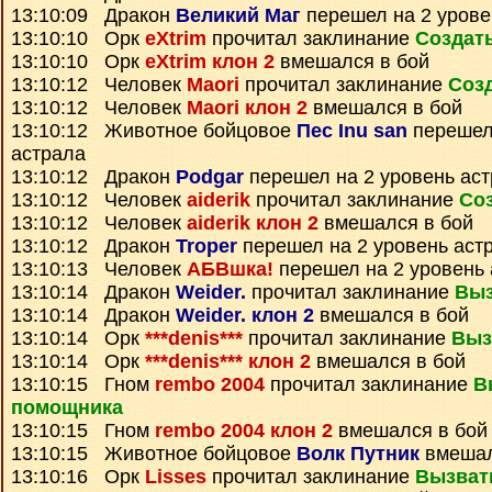
13:10:09 Дракон
Великий Маг
перешел на 2 урове
13:10:10 Орк
eXtrim
прочитал заклинание
Создат
13:10:10 Орк
eXtrim клон 2
вмешался в бой
13:10:12 Человек
Maori
прочитал заклинание
Соз
13:10:12 Человек
Maori клон 2
вмешался в бой
13:10:12 Животное бойцовое
Пес Inu san
перешел 
астрала
13:10:12 Дракон
Podgar
перешел на 2 уровень ас
13:10:12 Человек
aiderik
прочитал заклинание
Со
13:10:12 Человек
aiderik клон 2
вмешался в бой
13:10:12 Дракон
Troper
перешел на 2 уровень аст
13:10:13 Человек
АБВшка!
перешел на 2 уровень 
13:10:14 Дракон
Weider.
прочитал заклинание
Выз
13:10:14 Дракон
Weider. клон 2
вмешался в бой
13:10:14 Орк
***denis***
прочитал заклинание
Выз
13:10:14 Орк
***denis*** клон 2
вмешался в бой
13:10:15 Гном
rembo 2004
прочитал заклинание
В
помощника
13:10:15 Гном
rembo 2004 клон 2
вмешался в бой
13:10:15 Животное бойцовое
Волк Путник
вмешал
13:10:16 Орк
Lisses
прочитал заклинание
Вызват