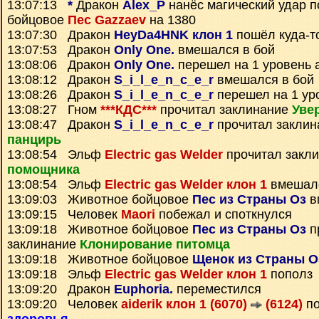
13:07:13
*
Дракон
Alex_P
нанёс магический удар 
бойцовое
Пес Gazzaev
на 1380
13:07:30 Дракон
HeyDa4HNK клон 1
пошёл куда-т
13:07:53 Дракон
Only One.
вмешался в бой
13:08:06 Дракон
Only One.
перешел на 1 уровень 
13:08:12 Дракон
S_i_l_e_n_c_e_r
вмешался в бой
13:08:26 Дракон
S_i_l_e_n_c_e_r
перешел на 1 ур
13:08:27 Гном
***КДС***
прочитал заклинание
Уве
13:08:47 Дракон
S_i_l_e_n_c_e_r
прочитал закли
панцирь
13:08:54 Эльф
Electric gas Welder
прочитал закл
помощника
13:08:54 Эльф
Electric gas Welder клон 1
вмешалс
13:09:03 Животное бойцовое
Пес из Страны Оз
в
13:09:15 Человек
Maori
побежал и споткнулся
13:09:18 Животное бойцовое
Пес из Страны Оз
п
заклинание
Клонирование питомца
13:09:18 Животное бойцовое
Щенок из Страны О
13:09:18 Эльф
Electric gas Welder клон 1
пополз
13:09:20 Дракон
Euphoria.
переместился
13:09:20 Человек
aiderik клон 1 (6070)
(6124)
по