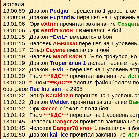
астрала
13:00:59 Дракон
Podgar
перешел на 1 уровень ас
13:00:59 Дракон
Euphoria.
перешел на 1 уровень 
13:01:06 Орк
eXtrim
прочитал заклинание
Создат
13:01:06 Орк
eXtrim клон 1
вмешался в бой
13:01:15 Дракон
~EviL~
вмешался в бой
13:01:15 Человек
АБВшка!
перешел на 1 уровень 
13:01:17 Эльф
Cayene
вмешался в бой
13:01:19 Человек
Maori клон 1
было тронулся, но
13:01:19 Дракон
Troper клон 1
делает первые неу
13:01:22 Дракон
~EviL~
перешел на 1 уровень аст
13:01:30 Гном
***КДС***
прочитал заклинание
Исп
13:01:30
*
Гном
***КДС***
влепил файерболлом по
бойцовое
Пес Inu san
на 2905
13:01:32 Эльф
Katakl1zm
перешел на 1 уровень а
13:01:32 Дракон
Weider.
прочитал заклинание
Вык
13:01:32 Орк
Фессс
сбежал с поля боя
13:01:42 Гном
***КДС***
перешел на 1 уровень аст
13:01:45 Человек
Danger78
прочитал заклинание
13:01:45 Человек
Danger78 клон 1
вмешался в бо
13:01:50 Дракон
kai_ice
прочитал заклинание
Исп