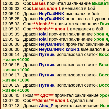
13:05:03 Орк
Lisses
прочитал заклинание
Вызват
13:05:03 Орк
Lisses клон 1
вмешался в бой
13:05:19 Дракон
HeyDa4HNK
вмешался в бой
13:05:25 Дракон
HeyDa4HNK
перешел на 1 уровен
13:05:33 Орк
***denis***
прочитал заклинание
Выз
13:05:33 Орк
***denis*** клон 1
вмешался в бой
13:05:35 Дракон
Iolai
прочитал заклинание
Урон я
13:05:42 Дракон
Iolai
прочитал заклинание
Урон я
13:06:00 Дракон
HeyDa4HNK
прочитал заклинани
13:06:00 Дракон
HeyDa4HNK клон 1
вмешался в б
13:06:14 Дракон
Путник.
использовал свиток
Вос
жизни +1000
13:06:15 Дракон
Путник.
использовал свиток
Вос
жизни +1000
13:06:17 Дракон
Путник.
использовал свиток
Вос
жизни +1000
13:06:19 Дракон
Путник.
использовал свиток
Вос
жизни +1000
13:06:45 Гном
***КДС***
прочитал заклинание
Уро
13:07:00 Орк
***denis*** клон 1
сделал шаг
13:07:13 Дракон
Alex_P
прочитал заклинание
Исп