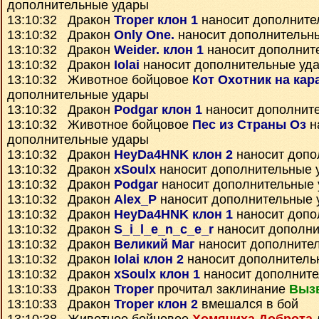
дополнительные удары
13:10:32 Дракон
Troper клон 1
наносит дополните
13:10:32 Дракон
Only One.
наносит дополнительн
13:10:32 Дракон
Weider. клон 1
наносит дополнит
13:10:32 Дракон
Iolai
наносит дополнительные уд
13:10:32 Животное бойцовое
Кот Охотник на кар
дополнительные удары
13:10:32 Дракон
Podgar клон 1
наносит дополнит
13:10:32 Животное бойцовое
Пес из Страны Оз
н
дополнительные удары
13:10:32 Дракон
HeyDa4HNK клон 2
наносит допо
13:10:32 Дракон
xSoulx
наносит дополнительные 
13:10:32 Дракон
Podgar
наносит дополнительные
13:10:32 Дракон
Alex_P
наносит дополнительные 
13:10:32 Дракон
HeyDa4HNK клон 1
наносит допо
13:10:32 Дракон
S_i_l_e_n_c_e_r
наносит дополни
13:10:32 Дракон
Великий Маг
наносит дополните
13:10:32 Дракон
Iolai клон 2
наносит дополнитель
13:10:32 Дракон
xSoulx клон 1
наносит дополнит
13:10:33 Дракон
Troper
прочитал заклинание
Выз
13:10:33 Дракон
Troper клон 2
вмешался в бой