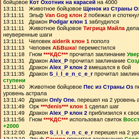
бойцовое
Кот Охотник на карасей
на 4000
13:11:11 Животное бойцовое
Щенок из Страны О
13:11:11 Эльф
Van Gog клон 2
побежал и споткну
13:11:11 Дракон
Podgar клон 1
заблудился
13:11:11 Животное бойцовое
Тигрица Майла
дела
неуверенные шаги
13:11:11 Человек
aiderik клон 1
пополз
13:11:13 Человек
АБВшка!
переместился
13:11:18 Гном
***КДС***
прочитал заклинание
Уве
13:11:31 Дракон
Alex_P
прочитал заклинание
Соз
13:11:31 Дракон
Alex_P клон 2
вмешался в бой
13:11:35 Дракон
S_i_l_e_n_c_e_r
прочитал закли
ступени
13:11:40 Животное бойцовое
Пес из Страны Оз
п
уровень астрала
13:11:40 Дракон
Only One.
перешел на 2 уровень 
13:11:49 Орк
***denis*** клон 1
сделал шаг
13:11:49 Дракон
Alex_P клон 2
приблизился к сво
13:11:56 Гном
***КДС***
использовал свиток
Восс
+2000
13:12:00 Дракон
S_i_l_e_n_c_e_r
перешел на 2 ур