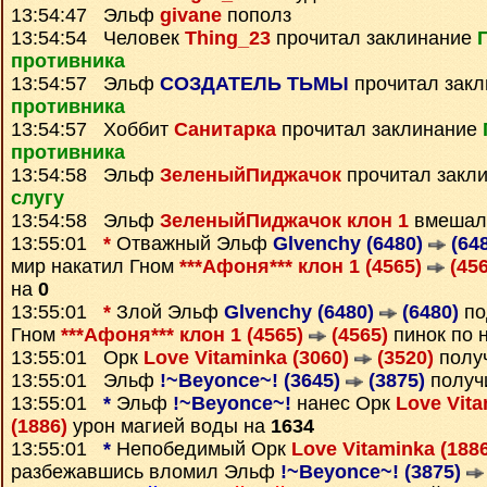
13:54:47 Эльф
givane
пополз
13:54:54 Человек
Thing_23
прочитал заклинание
противника
13:54:57 Эльф
СОЗДАТЕЛЬ ТЬМЫ
прочитал зак
противника
13:54:57 Хоббит
Санитарка
прочитал заклинание
противника
13:54:58 Эльф
ЗеленыйПиджачок
прочитал закл
слугу
13:54:58 Эльф
ЗеленыйПиджачок клон 1
вмешалс
13:55:01
*
Отважный Эльф
Glvenchy (6480)
(648
мир накатил Гном
***Афоня*** клон 1 (4565)
(456
на
0
13:55:01
*
Злой Эльф
Glvenchy (6480)
(6480)
по
Гном
***Афоня*** клон 1 (4565)
(4565)
пинок по 
13:55:01 Орк
Love Vitaminka (3060)
(3520)
полу
13:55:01 Эльф
!~Beyonce~! (3645)
(3875)
получ
13:55:01
*
Эльф
!~Beyonce~!
нанес Орк
Love Vita
(1886)
урон магией воды на
1634
13:55:01
*
Непобедимый Орк
Love Vitaminka (188
разбежавшись вломил Эльф
!~Beyonce~! (3875)