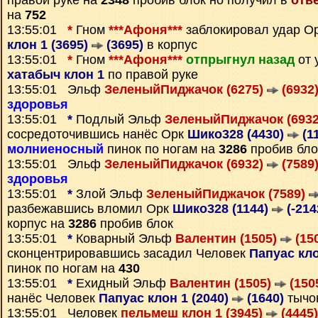
правой руке на
2348
пробив блок но получил в
отв
на
752
13:55:01
*
Гном
***Афоня***
заблокировал удар О
клон 1 (3695)
(3695)
в корпус
13:55:01
*
Гном
***Афоня***
отпрыгнул назад
от 
хатабыч клон 1
по правой руке
13:55:01 Эльф
ЗеленыйПиджачок (6275)
(6932
здоровья
13:55:01
*
Подлый Эльф
ЗеленыйПиджачок (693
сосредоточившись нанёс Орк
Шико328 (4430)
(1
молниеносный
пинок по ногам на
3286
пробив бло
13:55:01 Эльф
ЗеленыйПиджачок (6932)
(7589
здоровья
13:55:01
*
Злой Эльф
ЗеленыйПиджачок (7589)
разбежавшись вломил Орк
Шико328 (1144)
(-214
корпус на
3286
пробив блок
13:55:01
*
Коварный Эльф
Валентин (1505)
(15
сконцентрировавшись засадил Человек
Папуас кло
пинок по ногам на
430
13:55:01
*
Ехидный Эльф
Валентин (1505)
(150
нанёс Человек
Папуас клон 1 (2040)
(1640)
тычок
13:55:01 Человек
пельмеш клон 1 (3945)
(4445)