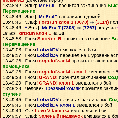
пельмеш
(действие перка)
13:48:42 Эльф
Mr.FruIT
прочитал заклинание
Быс
Перемещение
13:48:46 Эльф
Mr.FruIT
направился домой
13:48:46 Эльф
FortRun клон 1 (3070)
(3114)
пол
13:48:46
*
Эльф
Mr.FruIT (7305)
(7267)
получил
Эльф
FortRun клон 1
на
38
13:48:53 Гном
SmoKer_R
прочитал заклинание
Бы
Перемещение
13:49:06 Гном
LobzikDV
вмешался в бой
13:49:17 Гном
LobzikDV
перешел на 1 уровень ас
13:49:26 Гном
torgodofwar14
прочитал заклинани
помощника
13:49:26 Гном
torgodofwar14 клон 1
вмешался в 
13:49:29 Гном
!GRAND!
прочитал заклинание
Соз
13:49:29 Гном
!GRAND! клон 1
вмешался в бой
13:49:39 Человек
Трезвый хомяк
прочитал закли
ступени
13:49:45 Гном
LobzikDV
прочитал заклинание
Соз
13:49:45 Гном
LobzikDV клон 1
вмешался в бой
13:49:49 Орк
Love Vitaminka
вмешался в бой
13:49:57 Эльф
ЗеленыйПиджачок
вмешался в бо