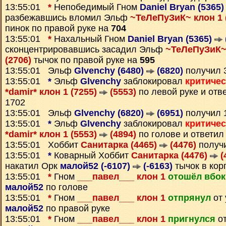
13:55:01
*
Непобедимый Гном
Daniel Bryan (5365
разбежавшись вломил Эльф
~ТеЛеПуЗиК~ клон 1 
пинок по правой руке на
704
13:55:01
*
Нахальный Гном
Daniel Bryan (5365)
сконцентрировавшись засадил Эльф
~ТеЛеПуЗиК~ 
(2706)
тычок по правой руке на
595
13:55:01 Эльф
Glvenchy (6480)
(6820)
получил 
13:55:01
*
Эльф
Glvenchy
заблокировал
критиче
*damir* клон 1 (7255)
(5553)
по левой руке и отв
1702
13:55:01 Эльф
Glvenchy (6820)
(6951)
получил 
13:55:01
*
Эльф
Glvenchy
заблокировал
критиче
*damir* клон 1 (5553)
(4894)
по голове и ответи
13:55:01 Хоббит
Санитарка (4465)
(4476)
получ
13:55:01
*
Коварный Хоббит
Санитарка (4476)
(
накатил Орк
малой52 (-6107)
(-6163)
тычок в кор
13:55:01
*
Гном
___павел___ клон 1
отошёл вбок
малой52
по голове
13:55:01
*
Гном
___павел___ клон 1
отпрянул
от 
малой52
по правой руке
13:55:01
*
Гном
___павел___ клон 1
пригнулся
от