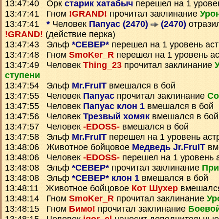
13:47:40 Орк
старик хатабыч
перешел на 1 урове
13:47:41 Гном
!GRAND!
прочитал заклинание
Уро
13:47:41
*
Человек
Папуас (2470)
(2470)
отрази
!GRAND!
(действие перка)
13:47:43 Эльф
*СЕВЕР*
перешел на 1 уровень ас
13:47:48 Гном
SmoKer_R
перешел на 1 уровень а
13:47:49 Человек
Thing_23
прочитал заклинание
ступени
13:47:54 Эльф
Mr.FruIT
вмешался в бой
13:47:55 Человек
Папуас
прочитал заклинание
Со
13:47:55 Человек
Папуас клон 1
вмешался в бой
13:47:56 Человек
Трезвый хомяк
вмешался в бой
13:47:57 Человек
-EDOSS-
вмешался в бой
13:47:58 Эльф
Mr.FruIT
перешел на 1 уровень аст
13:48:06 Животное бойцовое
Медведь Jr.FruIT
вм
13:48:06 Человек
-EDOSS-
перешел на 1 уровень 
13:48:08 Эльф
*СЕВЕР*
прочитал заклинание
При
13:48:08 Эльф
*СЕВЕР* клон 1
вмешался в бой
13:48:11 Животное бойцовое
Кот Шухер
вмешался
13:48:14 Гном
SmoKer_R
прочитал заклинание
Ур
13:48:15 Гном
Бимо!
прочитал заклинание
Боевой