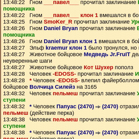
13:48:22 Гном
___павел___
прочитал заклинание
помощника
13:48:22 Гном
___павел___ клон 1
вмешался в бо
13:48:25 Гном
SmoKer_R
прочитал заклинание
Ур
13:48:26 Гном
Daniel Bryan
прочитал заклинание
помощника
13:48:26 Гном
Daniel Bryan клон 1
вмешался в бо
13:48:27 Эльф
kraemur клон 1
было тронулся, но
13:48:27 Животное бойцовое
Медведь Jr.FruIT
де
неуверенные шаги
13:48:27 Животное бойцовое
Кот Шухер
пополз
13:48:28 Человек
-EDOSS-
прочитал заклинание
И
13:48:28
*
Человек
-EDOSS-
влепил файерболлом
бойцовое
Волчица Силейз
на 3165
13:48:32 Человек
пельмеш
прочитал заклинание
ступени
13:48:32
*
Человек
Папуас (2470)
(2470)
отрази
пельмеш
(действие перка)
13:48:38 Человек
пельмеш
прочитал заклинание
ступени
13:48:38
*
Человек
Папуас (2470)
(2470)
отрази