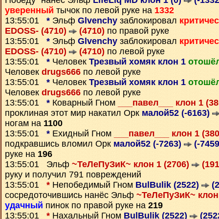
Победу" нанёс Эльф
LifeLiq MD клон 1 (0)
(-1332
уверенный
тычок по левой руке на
1332
13:55:01
*
Эльф
Glvenchy
заблокировал
критиче
EDOSS- (4710)
(4710)
по правой руке
13:55:01
*
Эльф
Glvenchy
заблокировал
критиче
EDOSS- (4710)
(4710)
по левой руке
13:55:01
*
Человек
Трезвый хомяк клон 1
отошёл
Человек
drugs666
по левой руке
13:55:01
*
Человек
Трезвый хомяк клон 1
отошёл
Человек
drugs666
по левой руке
13:55:01
*
Коварный Гном
___павел___ клон 1 (3
проклиная этот мир накатил Орк
малой52 (-6163)
ногам на
1100
13:55:01
*
Ехидный Гном
___павел___ клон 1 (38
подкравшись вломил Орк
малой52 (-7263)
(-7459
руке на
196
13:55:01 Эльф
~ТеЛеПуЗиК~ клон 1 (2706)
(191
руку и получил 791 повреждений
13:55:01
*
Непобедимый Гном
BulBulik (2522)
(2
сосредоточившись нанёс Эльф
~ТеЛеПуЗиК~ клон 
удачный
пинок по правой руке на
219
13:55:01
*
Нахальный Гном
BulBulik (2522)
(252