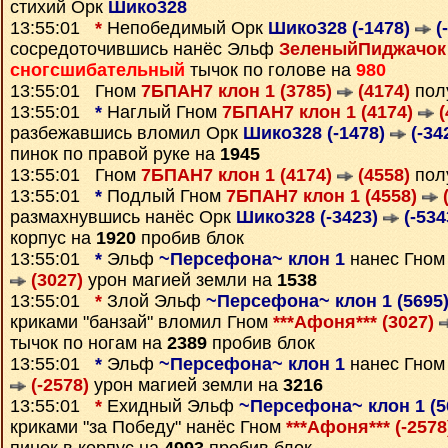
стихий Орк
Шико328
13:55:01
*
Непобедимый Орк
Шико328 (-1478)
(
сосредоточившись нанёс Эльф
ЗеленыйПиджачок 
сногсшибательный
тычок по голове на
980
13:55:01 Гном
7БПАН7 клон 1 (3785)
(4174)
пол
13:55:01
*
Наглый Гном
7БПАН7 клон 1 (4174)
(
разбежавшись вломил Орк
Шико328 (-1478)
(-34
пинок по правой руке на
1945
13:55:01 Гном
7БПАН7 клон 1 (4174)
(4558)
пол
13:55:01
*
Подлый Гном
7БПАН7 клон 1 (4558)
(
размахнувшись нанёс Орк
Шико328 (-3423)
(-534
корпус на
1920
пробив блок
13:55:01
*
Эльф
~Персефона~ клон 1
нанес Гно
(3027)
урон магией земли на
1538
13:55:01
*
Злой Эльф
~Персефона~ клон 1 (5695
криками "банзай" вломил Гном
***Афоня*** (3027)
тычок по ногам на
2389
пробив блок
13:55:01
*
Эльф
~Персефона~ клон 1
нанес Гно
(-2578)
урон магией земли на
3216
13:55:01
*
Ехидный Эльф
~Персефона~ клон 1 (5
криками "за Победу" нанёс Гном
***Афоня*** (-257