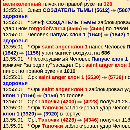
великолепный
тычок по правой руке на
328
13:55:01 Эльф
СОЗДАТЕЛЬ ТЬМЫ (5612)
(5807
здоровья
13:55:01
*
Эльф
СОЗДАТЕЛЬ ТЬМЫ
заблокиров
удар Гном
torgodofwar14 (4565)
(4565)
по левой 
13:55:01 Человек
Папуас клон 1 (1640)
(1842)
п
здоровья
13:55:01
*
Орк
saint anger клон 1
нанес Человек
П
(1842)
(1156)
урон магией воздуха на
686
13:55:01
*
Несокрушимый Человек
Папуас клон 1 
криками "за родину" засадил Орк
saint anger клон 
пинок по правой руке на
1010
13:55:01 Орк
saint anger клон 1 (5530)
(5738)
по
здоровья
13:55:01
*
Орк
saint anger клон 1
заблокировал у
клон 1 (1156)
(1156)
по голове
13:55:01 Орк
Тапочки (4200)
(4228)
получил 28
13:55:01
*
Орк
Тапочки
заблокировал удар Челов
клон 1 (3920)
(3920)
в корпус
13:55:01 Орк
Тапочки (4228)
(4346)
получил 11
13:55:01
*
Орк
Тапочки
заблокировал удар Челов