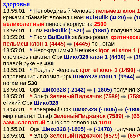
здоровья
13:55:01
*
Непобедимый Человек
пельмеш клон 1
криками "банзай" вломил Гном
BulBulik (4020)
(1
великолепный
пинок в корпус на
2500
13:55:01 Гном
BulBulik (1520)
(1861)
получил 3
13:55:01
*
Гном
BulBulik
заблокировал
критическ
пельмеш клон 1 (4445)
(4445)
по ногам
13:55:01
*
Несокрушимый Человек
igor_el клон 1 
опомнясь накатил Орк
Шико328 клон 1 (4430)
(3
правой руке на
486
13:55:01
*
Подлый Человек
igor_el клон 1 (1490)
оправившись вломил Орк
Шико328 клон 1 (3944)
ногам на
530
13:55:01 Орк
Шико328 (-2142)
(-1805)
получил 
13:55:01
*
Эльф
ЗеленыйПиджачок (7589)
(758
стихий Орк
Шико328
13:55:01
*
Коварный Орк
Шико328 (-1805)
(-180
мир накатил Эльф
ЗеленыйПиджачок (7589)
(65
замысловатый
тычок по голове на
1010
13:55:01 Орк
Шико328 (-1805)
(-1478)
получил 
13:55:01
*
Эльф
ЗеленыйПиджачок (6579)
(657