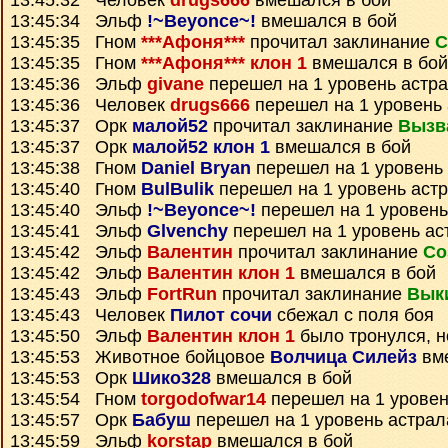
13:45:32 Человек
drugs666
вмешался в бой
13:45:34 Эльф
!~Beyonce~!
вмешался в бой
13:45:35 Гном
***Афоня***
прочитал заклинание
С
13:45:35 Гном
***Афоня*** клон 1
вмешался в бой
13:45:36 Эльф
givane
перешел на 1 уровень астр
13:45:36 Человек
drugs666
перешел на 1 уровень
13:45:37 Орк
малой52
прочитал заклинание
Вызв
13:45:37 Орк
малой52 клон 1
вмешался в бой
13:45:38 Гном
Daniel Bryan
перешел на 1 уровень
13:45:40 Гном
BulBulik
перешел на 1 уровень аст
13:45:40 Эльф
!~Beyonce~!
перешел на 1 уровень
13:45:41 Эльф
Glvenchy
перешел на 1 уровень ас
13:45:42 Эльф
Валентин
прочитал заклинание
Со
13:45:42 Эльф
Валентин клон 1
вмешался в бой
13:45:43 Эльф
FortRun
прочитал заклинание
Выки
13:45:43 Человек
Пилот сочи
сбежал с поля боя
13:45:50 Эльф
Валентин клон 1
было тронулся, н
13:45:53 Животное бойцовое
Волчица Силейз
вме
13:45:53 Орк
Шико328
вмешался в бой
13:45:54 Гном
torgodofwar14
перешел на 1 уровен
13:45:57 Орк
Бабуш
перешел на 1 уровень астрал
13:45:59 Эльф
korstap
вмешался в бой