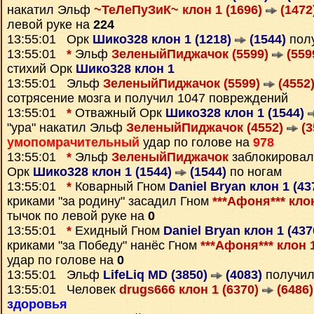
накатил Эльф
~ТеЛеПуЗиК~ клон 1 (1696)
(1472
левой руке на
224
13:55:01 Орк
Шико328 клон 1 (1218)
(1544)
пол
13:55:01
*
Эльф
ЗеленыйПиджачок (5599)
(559
стихий Орк
Шико328 клон 1
13:55:01 Эльф
ЗеленыйПиджачок (5599)
(4552
сотрясение мозга и получил 1047 повреждений
13:55:01
*
Отважный Орк
Шико328 клон 1 (1544)
"ура" накатил Эльф
ЗеленыйПиджачок (4552)
(3
умопомрачительный
удар по голове на
978
13:55:01
*
Эльф
ЗеленыйПиджачок
заблокирова
Орк
Шико328 клон 1 (1544)
(1544)
по ногам
13:55:01
*
Коварный Гном
Daniel Bryan клон 1 (43
криками "за родину" засадил Гном
***Афоня*** кло
тычок по левой руке на
0
13:55:01
*
Ехидный Гном
Daniel Bryan клон 1 (43
криками "за Победу" нанёс Гном
***Афоня*** клон 
удар по голове на
0
13:55:01 Эльф
LifeLiq MD (3850)
(4083)
получил
13:55:01 Человек
drugs666 клон 1 (6370)
(6486)
здоровья