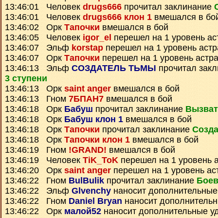
13:46:01 Человек
drugs666
прочитал заклинание
13:46:01 Человек
drugs666 клон 1
вмешался в бо
13:46:02 Орк
Тапочки
вмешался в бой
13:46:05 Человек
igor_el
перешел на 1 уровень ас
13:46:07 Эльф
korstap
перешел на 1 уровень аст
13:46:07 Орк
Тапочки
перешел на 1 уровень астр
13:46:13 Эльф
СОЗДАТЕЛЬ ТЬМЫ
прочитал зак
3 ступени
13:46:13 Орк
saint anger
вмешался в бой
13:46:13 Гном
7БПАН7
вмешался в бой
13:46:18 Орк
Бабуш
прочитал заклинание
Вызват
13:46:18 Орк
Бабуш клон 1
вмешался в бой
13:46:18 Орк
Тапочки
прочитал заклинание
Созда
13:46:18 Орк
Тапочки клон 1
вмешался в бой
13:46:19 Гном
!GRAND!
вмешался в бой
13:46:19 Человек
TiK_ToK
перешел на 1 уровень 
13:46:20 Орк
saint anger
перешел на 1 уровень ас
13:46:22 Гном
BulBulik
прочитал заклинание
Боев
13:46:22 Эльф
Glvenchy
наносит дополнительные
13:46:22 Гном
Daniel Bryan
наносит дополнитель
13:46:22 Орк
малой52
наносит дополнительные у