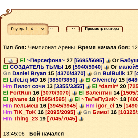
<<
>>
Просмотр повтора
Тип боя:
Чемпионат Арены
Время начала боя:
12
El
~Персефона~
27
[5695/5695]
Or
Бабу
El
СОЗДАТЕЛЬ ТЬМЫ
16
[5940/5940]
Or
малой
Gn
Daniel Bryan
15
[4370/4370]
Gn
BulBulik
17
[
El
LifeLiq MD
16
[3850/3850]
El
Glvenchy
15
[648
Hm
Пилот сочи
13
[3355/3355]
El
*damir*
20
[725
El
FortRun
16
[3070/3070]
El
Валентин
14
[1505/
El
givane
18
[4595/4595]
El
~ТеЛеПуЗиК~
18
[40
Hm
пельмеш
16
[3945/3945]
Hm
igor_el
15
[1490
Hm
TiK_ToK
16
[2095/2095]
Gn
Бимо!
16
[10325/
Hm
Thing_23
19
[7045/7045]
13:45:06
Бой начался