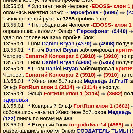
пинок в корпус на
4993
пробив блок
13:55:01
*
Злопамятный Человек
-EDOSS- клон 1 
опомнясь накатил Эльф
~Персефона~ (5695)
(2
тычок по левой руке на
3255
пробив блок
13:55:01
*
Непобедимый Человек
-EDOSS- клон 1
оправившись вломил Эльф
~Персефона~ (2440)
удар по голове на
3255
пробив блок
13:55:01 Гном
Daniel Bryan (4370)
(4908)
получ
13:55:01
*
Гном
Daniel Bryan
заблокировал
крити
Человек
Евпатий Коловрат 2 (3910)
(3910)
по пр
13:55:01 Гном
Daniel Bryan (4908)
(5365)
получ
13:55:01
*
Гном
Daniel Bryan
заблокировал
крити
Человек
Евпатий Коловрат 2 (3910)
(3910)
по г
13:55:01
*
Животное бойцовое
Медведь Jr.FruIT
з
Эльф
FortRun клон 1 (3114)
(3114)
в корпус
13:55:01 Эльф
FortRun клон 1 (3114)
(3682)
пол
здоровья
13:55:01
*
Коварный Эльф
FortRun клон 1 (3682)
собравшись накатил Животное бойцовое
Медведь J
(122)
пинок по ногам на
483
13:55:01
*
Ехидный Гном
torgodofwar14 (4565)
(
разбежавшись вломил Эльф
СОЗДАТЕЛЬ ТЬМЫ (