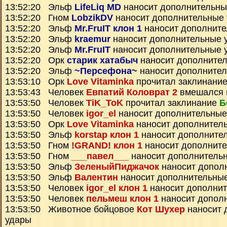
13:52:20 Эльф
LifeLiq MD
наносит дополнительны
13:52:20 Гном
LobzikDV
наносит дополнительные
13:52:20 Эльф
Mr.FruIT клон 1
наносит дополните
13:52:20 Эльф
kraemur
наносит дополнительные 
13:52:20 Эльф
Mr.FruIT
наносит дополнительные 
13:52:20 Орк
старик хатабыч
наносит дополните
13:52:20 Эльф
~Персефона~
наносит дополните
13:53:10 Орк
Love Vitaminka
прочитал заклинани
13:53:43 Человек
Евпатий Коловрат 2
вмешался 
13:53:50 Человек
TiK_ToK
прочитал заклинание
Б
13:53:50 Человек
igor_el
наносит дополнительные
13:53:50 Орк
Love Vitaminka
наносит дополнител
13:53:50 Эльф
korstap клон 1
наносит дополните
13:53:50 Гном
!GRAND! клон 1
наносит дополнит
13:53:50 Гном
___павел___
наносит дополнитель
13:53:50 Эльф
ЗеленыйПиджачок
наносит допол
13:53:50 Эльф
Валентин
наносит дополнительны
13:53:50 Человек
igor_el клон 1
наносит дополни
13:53:50 Человек
пельмеш клон 1
наносит допол
13:53:50 Животное бойцовое
Кот Шухер
наносит 
удары