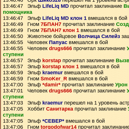
13:46:46 Орк
Шико328
перешел на 1 уровень астр
13:46:47 Эльф
LifeLiq MD
прочитал заклинание
В
помощника
13:46:47 Эльф
LifeLiq MD клон 1
вмешался в бой
13:46:49 Гном
7БПАН7
прочитал заклинание
Созд
13:46:49 Гном
7БПАН7 клон 1
вмешался в бой
13:46:50 Животное бойцовое
Волчица Силейз
заш
13:46:55 Человек
Папуас
вмешался в бой
13:46:55 Человек
drugs666
прочитал заклинание
ступени
13:46:57 Эльф
korstap
прочитал заклинание
Вызв
13:46:57 Эльф
korstap клон 1
вмешался в бой
13:46:59 Эльф
kraemur
вмешался в бой
13:46:59 Гном
SmoKer_R
вмешался в бой
13:47:00 Эльф
*damir*
прочитал заклинание
Урон
13:47:01 Человек
drugs666
прочитал заклинание
ступени
13:47:03 Эльф
kraemur
перешел на 1 уровень аст
13:47:05 Хоббит
Санитарка
прочитал заклинание
ступени
13:47:05 Эльф
*СЕВЕР*
вмешался в бой
13:47:06 Гном
torgodofwar14
прочитал заклинани