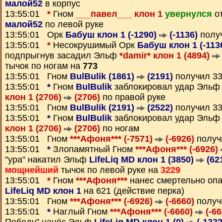
малой52
в корпус
13:55:01
*
Гном
___павел___ клон 1
увернулся
от
малой52
по левой руке
13:55:01 Орк
Бабуш клон 1 (-1290)
(-1136)
полу
13:55:01
*
Несокрушимый Орк
Бабуш клон 1 (-113
подпрыгнув засадил Эльф
*damir* клон 1 (4894)
тычок по ногам на
773
13:55:01 Гном
BulBulik (1861)
(2191)
получил 3
13:55:01
*
Гном
BulBulik
заблокировал удар Эль
клон 1 (2706)
(2706)
по правой руке
13:55:01 Гном
BulBulik (2191)
(2522)
получил 3
13:55:01
*
Гном
BulBulik
заблокировал удар Эль
клон 1 (2706)
(2706)
по ногам
13:55:01 Гном
***Афоня*** (-7571)
(-6926)
получ
13:55:01
*
Злопамятный Гном
***Афоня*** (-6926)
"ура" накатил Эльф
LifeLiq MD клон 1 (3850)
(62
мощнейший
тычок по левой руке на
3229
13:55:01
*
Гном
***Афоня***
нанес смертельно оп
LifeLiq MD клон 1
на 621 (действие перка)
13:55:01 Гном
***Афоня*** (-6926)
(-6660)
получ
13:55:01
*
Наглый Гном
***Афоня*** (-6660)
(-66