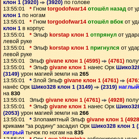
клон 1 (3920)
(3920)
по голове
13:55:01
*
Гном
torgodofwar14
отошёл назад
от у
клон 1
по ногам
13:55:01
*
Гном
torgodofwar14
отошёл вбок
от уд
клон 1
в корпус
13:55:01
*
Эльф
korstap клон 1
отпрянул
от удар
левой руке
13:55:01
*
Эльф
korstap клон 1
пригнулся
от уда
левой руке
13:55:01 Эльф
givane клон 1 (4595)
(4761)
полу
13:55:01
*
Эльф
givane клон 1
нанес Орк
Шико328
(3149)
урон магией земли на
265
13:55:01
*
Злой Эльф
givane клон 1 (4761)
(476
нанёс Орк
Шико328 клон 1 (3149)
(2319)
наглый
на
830
13:55:01 Эльф
givane клон 1 (4761)
(4928)
полу
13:55:01
*
Эльф
givane клон 1
нанес Орк
Шико328
(2053)
урон магией земли на
266
13:55:01
*
Злопамятный Эльф
givane клон 1 (492
криками "за родину" засадил Орк
Шико328 клон 1 
хитрый
тычок по ногам на
835