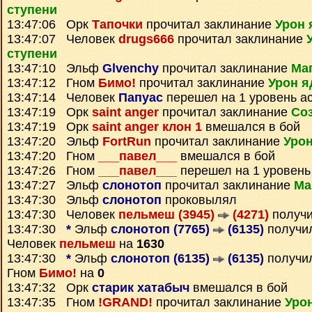
ступени
13:47:06 Орк
Тапочки
прочитал заклинание
Урон 
13:47:07 Человек
drugs666
прочитал заклинание
ступени
13:47:10 Эльф
Glvenchy
прочитал заклинание
Ма
13:47:12 Гном
Бимо!
прочитал заклинание
Урон я
13:47:14 Человек
Папуас
перешел на 1 уровень а
13:47:19 Орк
saint anger
прочитал заклинание
Со
13:47:19 Орк
saint anger клон 1
вмешался в бой
13:47:20 Эльф
FortRun
прочитал заклинание
Урон
13:47:20 Гном
___павел___
вмешался в бой
13:47:26 Гном
___павел___
перешел на 1 уровень
13:47:27 Эльф
слонотоп
прочитал заклинание
Ма
13:47:30 Эльф
слонотоп
проковылял
13:47:30 Человек
пельмеш (3945)
(4271)
получ
13:47:30
*
Эльф
слонотоп (7765)
(6135)
получи
Человек
пельмеш
на
1630
13:47:30
*
Эльф
слонотоп (6135)
(6135)
получи
Гном
Бимо!
на
0
13:47:32 Орк
старик хатабыч
вмешался в бой
13:47:35 Гном
!GRAND!
прочитал заклинание
Уро