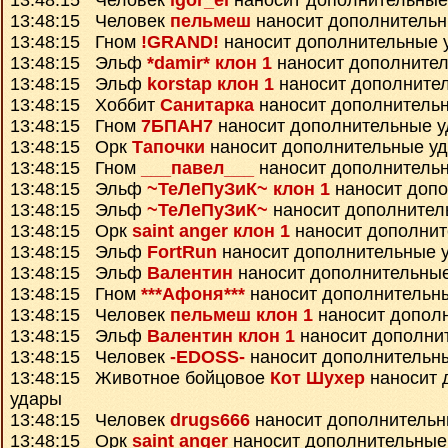
13:48:15 Человек
igor_el
наносит дополнительные
13:48:15 Человек
пельмеш
наносит дополнитель
13:48:15 Гном
!GRAND!
наносит дополнительные 
13:48:15 Эльф
*damir* клон 1
наносит дополните
13:48:15 Эльф
korstap клон 1
наносит дополните
13:48:15 Хоббит
Санитарка
наносит дополнитель
13:48:15 Гном
7БПАН7
наносит дополнительные 
13:48:15 Орк
Тапочки
наносит дополнительные у
13:48:15 Гном
___павел___
наносит дополнитель
13:48:15 Эльф
~ТеЛеПуЗиК~ клон 1
наносит доп
13:48:15 Эльф
~ТеЛеПуЗиК~
наносит дополнител
13:48:15 Орк
saint anger клон 1
наносит дополнит
13:48:15 Эльф
FortRun
наносит дополнительные 
13:48:15 Эльф
Валентин
наносит дополнительны
13:48:15 Гном
***Афоня***
наносит дополнительн
13:48:15 Человек
пельмеш клон 1
наносит допол
13:48:15 Эльф
Валентин клон 1
наносит дополни
13:48:15 Человек
-EDOSS-
наносит дополнительн
13:48:15 Животное бойцовое
Кот Шухер
наносит 
удары
13:48:15 Человек
drugs666
наносит дополнительн
13:48:15 Орк
saint anger
наносит дополнительные