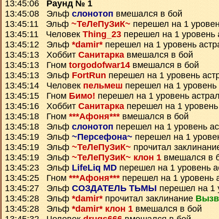
13:45:06
Раунд № 1
13:45:08 Эльф
слонотоп
вмешался в бой
13:45:11 Эльф
~ТеЛеПуЗиК~
перешел на 1 уровен
13:45:11 Человек
Thing_23
перешел на 1 уровень 
13:45:12 Эльф
*damir*
перешел на 1 уровень астр
13:45:13 Хоббит
Санитарка
вмешался в бой
13:45:13 Гном
torgodofwar14
вмешался в бой
13:45:13 Эльф
FortRun
перешел на 1 уровень аст
13:45:14 Человек
пельмеш
перешел на 1 уровень
13:45:15 Гном
Бимо!
перешел на 1 уровень астра
13:45:16 Хоббит
Санитарка
перешел на 1 уровень
13:45:18 Гном
***Афоня***
вмешался в бой
13:45:18 Эльф
слонотоп
перешел на 1 уровень а
13:45:19 Эльф
~Персефона~
перешел на 1 урове
13:45:19 Эльф
~ТеЛеПуЗиК~
прочитал заклинани
13:45:19 Эльф
~ТеЛеПуЗиК~ клон 1
вмешался в 
13:45:23 Эльф
LifeLiq MD
перешел на 1 уровень а
13:45:25 Гном
***Афоня***
перешел на 1 уровень 
13:45:27 Эльф
СОЗДАТЕЛЬ ТЬМЫ
перешел на 1 
13:45:28 Эльф
*damir*
прочитал заклинание
Вызв
13:45:28 Эльф
*damir* клон 1
вмешался в бой