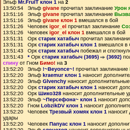
Эльф
Mr.FruIT клон 1
на
2
13:50:54 Эльф
givane
прочитал заклинание
Урон 
13:51:16 Эльф
givane
прочитал заклинание
Вызв
13:51:16 Эльф
givane клон 1
вмешался в бой
13:51:26 Человек
igor_el
прочитал заклинание
Со
13:51:26 Человек
igor_el клон 1
вмешался в бой
13:51:31 Орк
старик хатабыч
прочитал заклинан
13:51:31 Орк
старик хатабыч клон 1
вмешался в 
13:51:43 Орк
старик хатабыч
побежал и споткнул
13:51:43
*
Орк
старик хатабыч (3695)
(3692)
по
спину
от Гном
Бимо!
на
3
13:52:20 Эльф
!~Beyonce~!
прочитал заклинание
13:52:20 Эльф
kraemur клон 1
наносит дополните
13:52:20 Эльф
Glvenchy
наносит дополнительные
13:52:20 Орк
старик хатабыч клон 1
наносит доп
13:52:20 Орк
Шико328
наносит дополнительные у
13:52:20 Эльф
~Персефона~ клон 1
наносит доп
13:52:20 Гном
LobzikDV клон 1
наносит дополнит
13:52:20 Человек
Трезвый хомяк клон 1
наносит 
удары
13:52:20 Человек
Папуас клон 1
наносит дополни