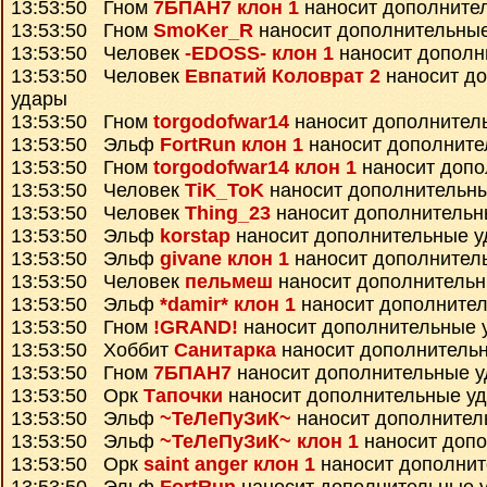
13:53:50 Гном
7БПАН7 клон 1
наносит дополните
13:53:50 Гном
SmoKer_R
наносит дополнительны
13:53:50 Человек
-EDOSS- клон 1
наносит дополн
13:53:50 Человек
Евпатий Коловрат 2
наносит д
удары
13:53:50 Гном
torgodofwar14
наносит дополнител
13:53:50 Эльф
FortRun клон 1
наносит дополните
13:53:50 Гном
torgodofwar14 клон 1
наносит допо
13:53:50 Человек
TiK_ToK
наносит дополнительн
13:53:50 Человек
Thing_23
наносит дополнительн
13:53:50 Эльф
korstap
наносит дополнительные 
13:53:50 Эльф
givane клон 1
наносит дополнител
13:53:50 Человек
пельмеш
наносит дополнитель
13:53:50 Эльф
*damir* клон 1
наносит дополните
13:53:50 Гном
!GRAND!
наносит дополнительные 
13:53:50 Хоббит
Санитарка
наносит дополнитель
13:53:50 Гном
7БПАН7
наносит дополнительные 
13:53:50 Орк
Тапочки
наносит дополнительные у
13:53:50 Эльф
~ТеЛеПуЗиК~
наносит дополнител
13:53:50 Эльф
~ТеЛеПуЗиК~ клон 1
наносит доп
13:53:50 Орк
saint anger клон 1
наносит дополнит