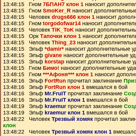
13:48:15 Гном
7БПАН7 клон 1
наносит дополните
13:48:15 Гном
SmoKer_R
наносит дополнительны
13:48:15 Человек
drugs666 клон 1
наносит допол
13:48:15 Гном
torgodofwar14
наносит дополнител
13:48:15 Человек
TiK_ToK
наносит дополнительн
13:48:15 Орк
Тапочки клон 1
наносит дополнител
13:48:15 Человек
Thing_23
наносит дополнительн
13:48:15 Эльф
*damir*
наносит дополнительные у
13:48:15 Эльф
givane
наносит дополнительные у
13:48:15 Эльф
korstap
наносит дополнительные 
13:48:15 Гном
Бимо!
наносит дополнительные уд
13:48:15 Гном
***Афоня*** клон 1
наносит дополн
13:48:16 Эльф
FortRun
прочитал заклинание
Приз
13:48:16 Эльф
FortRun клон 1
вмешался в бой
13:48:16 Эльф
Mr.FruIT
прочитал заклинание
Соз
13:48:16 Эльф
Mr.FruIT клон 1
вмешался в бой
13:48:19 Эльф
kraemur
прочитал заклинание
Соз
13:48:19 Эльф
kraemur клон 1
вмешался в бой
13:48:22 Человек
Трезвый хомяк
прочитал закли
клон
13:48:22 Человек
Трезвый хомяк клон 1
вмешалс