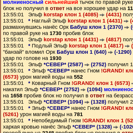
молниеносный
сильнейший
тычок по правой рук
блок но получил в
ответ
на все хорошее удар на
1
13:55:01 Эльф
korstap клон 1 (4085)
(4431)
пол
13:55:01
*
Наглый Эльф
korstap клон 1 (4431)
(
размахнувшись нанёс Орк
Бабуш клон 1 (2370)
(
по правой руке на
1730
пробив блок
13:55:01 Эльф
korstap клон 1 (4431)
(4817)
пол
13:55:01
*
Подлый Эльф
korstap клон 1 (4817)
(
"банзай" вломил Орк
Бабуш клон 1 (640)
(-1290)
удар по голове на
1930
13:55:01 Эльф
*СЕВЕР* (2587)
(2752)
получил 
13:55:01
*
Эльф
*СЕВЕР*
нанес Гном
!GRAND! кло
(6573)
урон магией воды на
552
13:55:01
*
Коварный Гном
!GRAND! клон 1 (6573)
накатил Эльф
*СЕВЕР* (2752)
(1094)
молниено
на
1658
пробив блок но получил в
ответ
на безрасс
13:55:01 Эльф
*СЕВЕР* (1094)
(1328)
получил 
13:55:01
*
Эльф
*СЕВЕР*
нанес Гном
!GRAND! кло
(5261)
урон магией воды на
781
13:55:01
*
Непобедимый Гном
!GRAND! клон 1 (5
харкая кровью нанёс Эльф
*СЕВЕР* (1328)
(-102