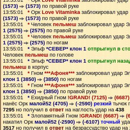
13:55:01
*
Орк
Love Vitaminka
заблокировал уда
(1573)
(1573)
по правой руке
13:55:01
*
Орк
Love Vitaminka
заблокировал уда
(1573)
(1573)
по правой руке
13:55:01
*
Человек
пельмеш
заблокировал удар 
1 (2575)
(2575)
по правой руке
13:55:01
*
Человек
пельмеш
заблокировал удар 
1 (2575)
(2575)
по ногам
13:55:01
*
Эльф
*СЕВЕР* клон 1
отпрыгнул в ст
Человек
пельмеш
по голове
13:55:01
*
Эльф
*СЕВЕР* клон 1
отпрыгнул наза
пельмеш
в корпус
13:55:01
*
Гном
***Афоня***
заблокировал удар 
клон 1 (3850)
(3850)
по ногам
13:55:01
*
Гном
***Афоня***
заблокировал удар 
клон 1 (3850)
(3850)
по правой руке
13:55:01
*
Ехидный Гном
!GRAND! (7125)
(6687)
нанёс Орк
малой52 (4705)
(-2590)
резкий
тычок п
7295
но получил в
ответ
на наглость удар на
438
13:55:01
*
Злопамятный Гном
!GRAND! (6687)
(6
накатил Орк
малой52 (-2590)
(-6107)
точный
уда
3517
но получил в
ответ
на безрассудство удар на