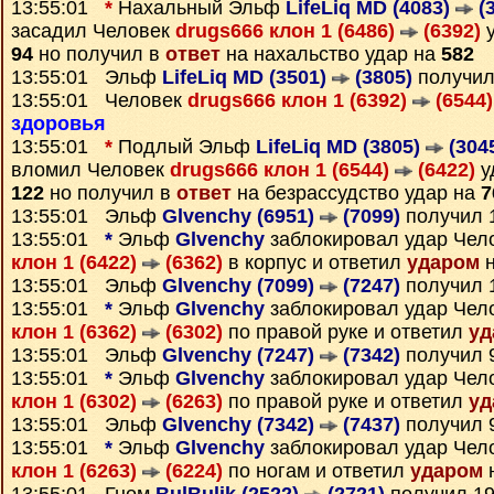
13:55:01
*
Нахальный Эльф
LifeLiq MD (4083)
(3
засадил Человек
drugs666 клон 1 (6486)
(6392)
у
94
но получил в
ответ
на нахальство удар на
582
13:55:01 Эльф
LifeLiq MD (3501)
(3805)
получил
13:55:01 Человек
drugs666 клон 1 (6392)
(6544)
здоровья
13:55:01
*
Подлый Эльф
LifeLiq MD (3805)
(304
вломил Человек
drugs666 клон 1 (6544)
(6422)
у
122
но получил в
ответ
на безрассудство удар на
7
13:55:01 Эльф
Glvenchy (6951)
(7099)
получил 
13:55:01
*
Эльф
Glvenchy
заблокировал удар Чел
клон 1 (6422)
(6362)
в корпус и ответил
ударом
н
13:55:01 Эльф
Glvenchy (7099)
(7247)
получил 
13:55:01
*
Эльф
Glvenchy
заблокировал удар Чел
клон 1 (6362)
(6302)
по правой руке и ответил
уд
13:55:01 Эльф
Glvenchy (7247)
(7342)
получил 
13:55:01
*
Эльф
Glvenchy
заблокировал удар Чел
клон 1 (6302)
(6263)
по правой руке и ответил
уд
13:55:01 Эльф
Glvenchy (7342)
(7437)
получил 
13:55:01
*
Эльф
Glvenchy
заблокировал удар Чел
клон 1 (6263)
(6224)
по ногам и ответил
ударом
н