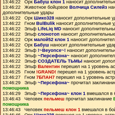
13:46:22 Орк
Бабуш клон 1
наносит дополнитель
13:46:22 Животное бойцовое
Волчица Силейз
нан
дополнительные удары
13:46:22 Орк
Шико328
наносит дополнительные у
13:46:22 Гном
BulBulik
наносит дополнительные 
13:46:22 Эльф
LifeLiq MD
наносит дополнительны
13:46:22 Эльф
слонотоп
наносит дополнительны
13:46:22 Орк
малой52 клон 1
наносит дополнител
13:46:22 Орк
Бабуш
наносит дополнительные уда
13:46:22 Эльф
!~Beyonce~!
наносит дополнитель
13:46:22 Эльф
~Персефона~
наносит дополните
13:46:22 Эльф
СОЗДАТЕЛЬ ТЬМЫ
наносит допо
13:46:22 Эльф
Валентин
перешел на 1 уровень а
13:46:25 Гном
!GRAND!
перешел на 1 уровень аст
13:46:27 Гном
7БПАН7
перешел на 1 уровень аст
13:46:29 Эльф
~Персефона~
прочитал заклинан
помощника
13:46:29 Эльф
~Персефона~ клон 1
вмешался в 
13:46:43 Человек
пельмеш
прочитал заклинание
помощника
13:46:43 Человек
пельмеш клон 1
вмешался в бо