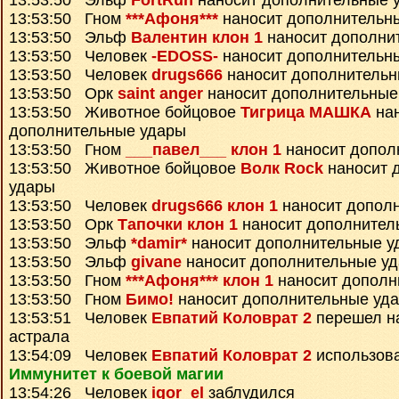
13:53:50 Эльф
FortRun
наносит дополнительные 
13:53:50 Гном
***Афоня***
наносит дополнительн
13:53:50 Эльф
Валентин клон 1
наносит дополни
13:53:50 Человек
-EDOSS-
наносит дополнительн
13:53:50 Человек
drugs666
наносит дополнительн
13:53:50 Орк
saint anger
наносит дополнительные
13:53:50 Животное бойцовое
Тигрица МАШКА
нан
дополнительные удары
13:53:50 Гном
___павел___ клон 1
наносит допол
13:53:50 Животное бойцовое
Волк Rock
наносит 
удары
13:53:50 Человек
drugs666 клон 1
наносит допол
13:53:50 Орк
Тапочки клон 1
наносит дополнител
13:53:50 Эльф
*damir*
наносит дополнительные у
13:53:50 Эльф
givane
наносит дополнительные у
13:53:50 Гном
***Афоня*** клон 1
наносит дополн
13:53:50 Гном
Бимо!
наносит дополнительные уд
13:53:51 Человек
Евпатий Коловрат 2
перешел на
астрала
13:54:09 Человек
Евпатий Коловрат 2
использова
Иммунитет к боевой магии
13:54:26 Человек
igor_el
заблудился