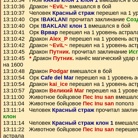
13:10:34 Гном
Князь клон 1 клон 1
вмешался в б
13:10:36 Дракон
~EviL~
вмешался в бой
13:10:37 Человек
Красный страж
перешел на 1 у
13:10:40 Орк
!BAKLAN!
прочитал заклинание
Соз
13:10:40 Орк
!BAKLAN! клон 1
вмешался в бой
13:10:41 Орк
Врвар
перешел на 1 уровень астрал
13:10:42 Дракон
Alex_P
перешел на 1 уровень аст
13:10:42 Дракон
~EviL~
перешел на 1 уровень аст
13:10:45 Дракон
Путник.
прочитал заклинание
Ис
13:10:45
*
Дракон
Путник.
нанёс магический удар
на 1600
13:10:48 Дракон
Podgar
вмешался в бой
13:10:54 Орк
Cafe del Mar
перешел на 1 уровень а
13:10:54 Дракон
kai_ice
перешел на 1 уровень аст
13:10:57 Дракон
Великий Маг
перешел на 1 урове
13:11:00 Животное бойцовое
Пес Inu san
вмешалс
13:11:04 Животное бойцовое
Пес Inu san
пополз
13:11:14 Человек
Красный страж
прочитал закли
клон
13:11:14 Человек
Красный страж клон 1
вмешалс
13:11:22 Животное бойцовое
Пес Inu san
перешел 
астрала