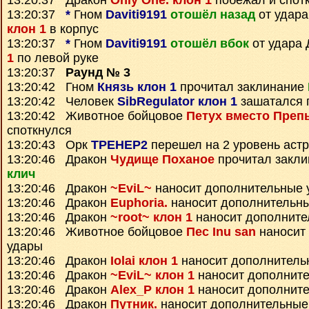
13:20:37 Дракон
Only One. клон 1
побежал и спот
13:20:37
*
Гном
Daviti9191
отошёл назад
от удар
клон 1
в корпус
13:20:37
*
Гном
Daviti9191
отошёл вбок
от удара
1
по левой руке
13:20:37
Раунд № 3
13:20:42 Гном
Князь клон 1
прочитал заклинание
13:20:42 Человек
SibRegulator клон 1
зашатался 
13:20:42 Животное бойцовое
Петух вместо Преп
споткнулся
13:20:43 Орк
TPEHEP2
перешел на 2 уровень аст
13:20:46 Дракон
Чудище Поханое
прочитал закл
клич
13:20:46 Дракон
~EviL~
наносит дополнительные 
13:20:46 Дракон
Euphoria.
наносит дополнительн
13:20:46 Дракон
~root~ клон 1
наносит дополните
13:20:46 Животное бойцовое
Пес Inu san
наносит
удары
13:20:46 Дракон
Iolai клон 1
наносит дополнитель
13:20:46 Дракон
~EviL~ клон 1
наносит дополнит
13:20:46 Дракон
Alex_P клон 1
наносит дополнит
13:20:46 Дракон
Путник.
наносит дополнительные