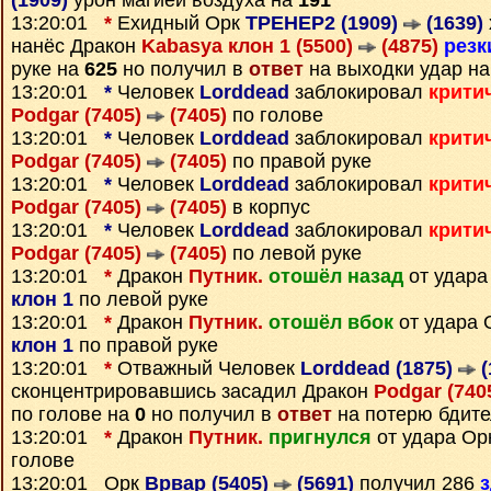
(1909)
урон магией воздуха на
191
13:20:01
*
Ехидный Орк
TPEHEP2 (1909)
(1639)
нанёс Дракон
Kabasya клон 1 (5500)
(4875)
резк
руке на
625
но получил в
ответ
на выходки удар н
13:20:01
*
Человек
Lorddead
заблокировал
крити
Podgar (7405)
(7405)
по голове
13:20:01
*
Человек
Lorddead
заблокировал
крити
Podgar (7405)
(7405)
по правой руке
13:20:01
*
Человек
Lorddead
заблокировал
крити
Podgar (7405)
(7405)
в корпус
13:20:01
*
Человек
Lorddead
заблокировал
крити
Podgar (7405)
(7405)
по левой руке
13:20:01
*
Дракон
Путник.
отошёл назад
от удара
клон 1
по левой руке
13:20:01
*
Дракон
Путник.
отошёл вбок
от удара
клон 1
по правой руке
13:20:01
*
Отважный Человек
Lorddead (1875)
(
сконцентрировавшись засадил Дракон
Podgar (740
по голове на
0
но получил в
ответ
на потерю бдите
13:20:01
*
Дракон
Путник.
пригнулся
от удара О
голове
13:20:01 Орк
Врвар (5405)
(5691)
получил 286