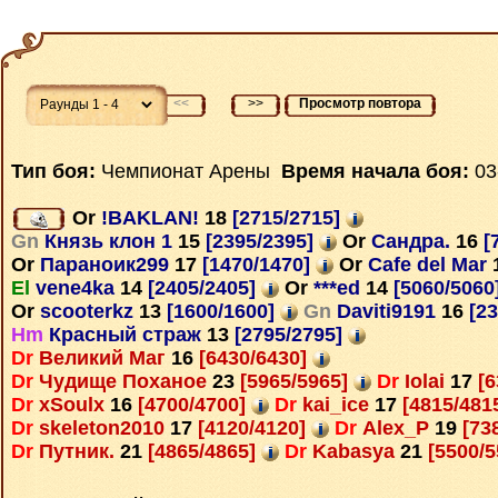
<<
>>
Просмотр повтора
Тип боя:
Чемпионат Арены
Время начала боя:
03
Or
!BAKLAN!
18
[2715/2715]
Gn
Князь клон 1
15
[2395/2395]
Or
Сандра.
16
[
Or
Параноик299
17
[1470/1470]
Or
Cafe del Mar
El
vene4ka
14
[2405/2405]
Or
***ed
14
[5060/5060
Or
scooterkz
13
[1600/1600]
Gn
Daviti9191
16
[23
Hm
Красный страж
13
[2795/2795]
Dr
Великий Маг
16
[6430/6430]
Dr
Чудище Поханое
23
[5965/5965]
Dr
Iolai
17
[6
Dr
xSoulx
16
[4700/4700]
Dr
kai_ice
17
[4815/481
Dr
skeleton2010
17
[4120/4120]
Dr
Alex_P
19
[73
Dr
Путник.
21
[4865/4865]
Dr
Kabasya
21
[5500/