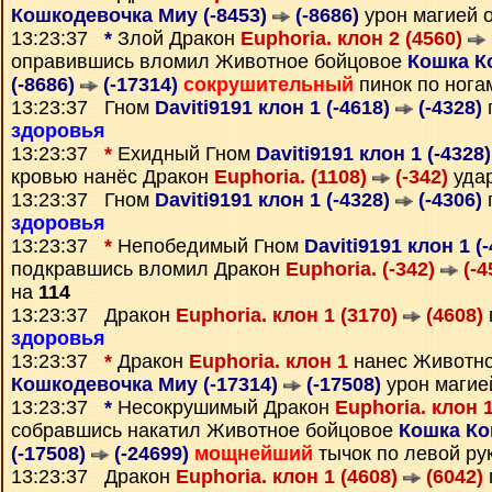
Кошкодевочка Миу (-8453)
(-8686)
урон магией 
13:23:37
*
Злой Дракон
Euphoria. клон 2 (4560)
оправившись вломил Животное бойцовое
Кошка К
(-8686)
(-17314)
сокрушительный
пинок по нога
13:23:37 Гном
Daviti9191 клон 1 (-4618)
(-4328)
здоровья
13:23:37
*
Ехидный Гном
Daviti9191 клон 1 (-4328
кровью нанёс Дракон
Euphoria. (1108)
(-342)
удар
13:23:37 Гном
Daviti9191 клон 1 (-4328)
(-4306)
здоровья
13:23:37
*
Непобедимый Гном
Daviti9191 клон 1 (
подкравшись вломил Дракон
Euphoria. (-342)
(-4
на
114
13:23:37 Дракон
Euphoria. клон 1 (3170)
(4608)
здоровья
13:23:37
*
Дракон
Euphoria. клон 1
нанес Животн
Кошкодевочка Миу (-17314)
(-17508)
урон магие
13:23:37
*
Несокрушимый Дракон
Euphoria. клон 
собравшись накатил Животное бойцовое
Кошка Ко
(-17508)
(-24699)
мощнейший
тычок по левой ру
13:23:37 Дракон
Euphoria. клон 1 (4608)
(6042)