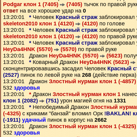
Podgar клон 1 (7405)
(7405)
тычок по правой рук
ответ
на все хорошее удар на
0
13:20:01
*
Человек
Красный страж
заблокировал 
skeleton2010 клон 1 (4120)
(4120)
по голове
13:20:01
*
Человек
Красный страж
заблокировал 
skeleton2010 клон 1 (4120)
(4120)
по правой рук
13:20:01
*
Человек
Красный страж
заблокировал 
HeyDa4HNK (5570)
(5570)
по правой руке
13:20:01 Дракон
HeyDa4HNK (5570)
(5623)
полу
13:20:01
*
Коварный Дракон
HeyDa4HNK (5623)
сконцентрировавшись засадил Человек
Красный с
(2527)
пинок по левой руке на
268
(действие перка)
13:20:01 Дракон
Злостный нурман клон 1 (-4857
532
здоровья
13:20:01
*
Дракон
Злостный нурман клон 1
нанес
клон 1 (2082)
(751)
урон магией огня на
1331
13:20:01
*
Непобедимый Дракон
Злостный нурман
(-4325)
с криками "банзай" вломил Орк
!BAKLAN! кл
(-1911)
удачный
пинок в корпус на
2662
13:20:01 Дракон
Злостный нурман клон 1 (-4325
532
здоровья