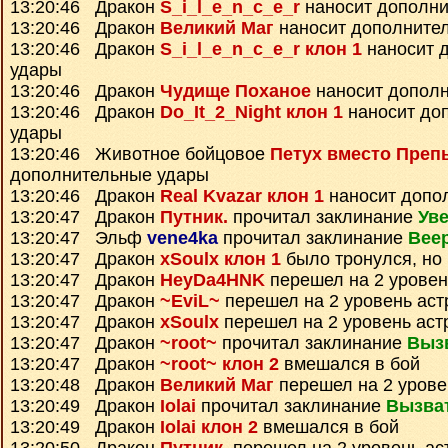
13:20:46 Дракон
S_i_l_e_n_c_e_r
наносит дополни
13:20:46 Дракон
Великий Маг
наносит дополните
13:20:46 Дракон
S_i_l_e_n_c_e_r клон 1
наносит 
удары
13:20:46 Дракон
Чудище Поханое
наносит допол
13:20:46 Дракон
Do_It_2_Night клон 1
наносит до
удары
13:20:46 Животное бойцовое
Петух вместо Преп
дополнительные удары
13:20:46 Дракон
Real Kvazar клон 1
наносит допо
13:20:47 Дракон
Путник.
прочитал заклинание
Уве
13:20:47 Эльф
vene4ka
прочитал заклинание
Вее
13:20:47 Дракон
xSoulx клон 1
было тронулся, но
13:20:47 Дракон
HeyDa4HNK
перешел на 2 уровен
13:20:47 Дракон
~EviL~
перешел на 2 уровень аст
13:20:47 Дракон
xSoulx
перешел на 2 уровень аст
13:20:47 Дракон
~root~
прочитал заклинание
Выз
13:20:47 Дракон
~root~ клон 2
вмешался в бой
13:20:48 Дракон
Великий Маг
перешел на 2 урове
13:20:49 Дракон
Iolai
прочитал заклинание
Вызва
13:20:49 Дракон
Iolai клон 2
вмешался в бой