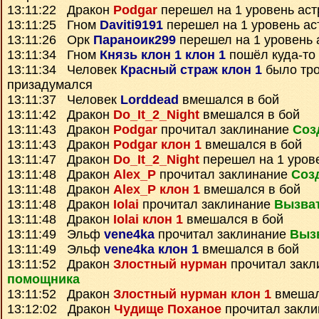
13:11:22 Дракон
Podgar
перешел на 1 уровень ас
13:11:25 Гном
Daviti9191
перешел на 1 уровень ас
13:11:26 Орк
Параноик299
перешел на 1 уровень 
13:11:34 Гном
Князь клон 1 клон 1
пошёл куда-то
13:11:34 Человек
Красный страж клон 1
было тро
призадумался
13:11:37 Человек
Lorddead
вмешался в бой
13:11:42 Дракон
Do_It_2_Night
вмешался в бой
13:11:43 Дракон
Podgar
прочитал заклинание
Соз
13:11:43 Дракон
Podgar клон 1
вмешался в бой
13:11:47 Дракон
Do_It_2_Night
перешел на 1 уров
13:11:48 Дракон
Alex_P
прочитал заклинание
Соз
13:11:48 Дракон
Alex_P клон 1
вмешался в бой
13:11:48 Дракон
Iolai
прочитал заклинание
Вызва
13:11:48 Дракон
Iolai клон 1
вмешался в бой
13:11:49 Эльф
vene4ka
прочитал заклинание
Выз
13:11:49 Эльф
vene4ka клон 1
вмешался в бой
13:11:52 Дракон
Злостный нурман
прочитал зак
помощника
13:11:52 Дракон
Злостный нурман клон 1
вмешал
13:12:02 Дракон
Чудище Поханое
прочитал закл