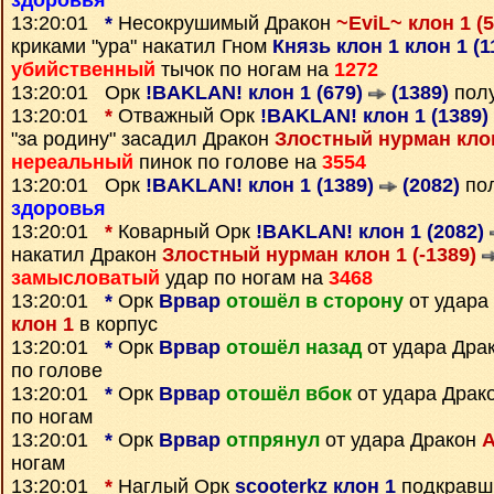
здоровья
13:20:01
*
Несокрушимый Дракон
~EviL~ клон 1 (
криками "ура" накатил Гном
Князь клон 1 клон 1 (
убийственный
тычок по ногам на
1272
13:20:01 Орк
!BAKLAN! клон 1 (679)
(1389)
пол
13:20:01
*
Отважный Орк
!BAKLAN! клон 1 (1389)
"за родину" засадил Дракон
Злостный нурман клон
нереальный
пинок по голове на
3554
13:20:01 Орк
!BAKLAN! клон 1 (1389)
(2082)
пол
здоровья
13:20:01
*
Коварный Орк
!BAKLAN! клон 1 (2082)
накатил Дракон
Злостный нурман клон 1 (-1389)
замысловатый
удар по ногам на
3468
13:20:01
*
Орк
Врвар
отошёл в сторону
от удара
клон 1
в корпус
13:20:01
*
Орк
Врвар
отошёл назад
от удара Дра
по голове
13:20:01
*
Орк
Врвар
отошёл вбок
от удара Драк
по ногам
13:20:01
*
Орк
Врвар
отпрянул
от удара Дракон
A
ногам
13:20:01
*
Наглый Орк
scooterkz клон 1
подкравш