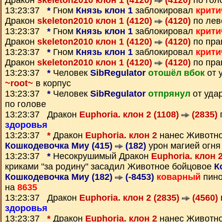
Дракон
skeleton2010 клон 1 (4120)
(4120)
по гол
13:23:37
*
Гном
Князь клон 1
заблокировал
крити
Дракон
skeleton2010 клон 1 (4120)
(4120)
по лев
13:23:37
*
Гном
Князь клон 1
заблокировал
крити
Дракон
skeleton2010 клон 1 (4120)
(4120)
по пра
13:23:37
*
Гном
Князь клон 1
заблокировал
крити
Дракон
skeleton2010 клон 1 (4120)
(4120)
по пра
13:23:37
*
Человек
SibRegulator
отошёл вбок
от 
~root~
в корпус
13:23:37
*
Человек
SibRegulator
отпрянул
от уда
по голове
13:23:37 Дракон
Euphoria. клон 2 (1108)
(2835)
здоровья
13:23:37
*
Дракон
Euphoria. клон 2
нанес Животн
Кошкодевочка Миу (415)
(182)
урон магией огня
13:23:37
*
Несокрушимый Дракон
Euphoria. клон 
криками "за родину" засадил Животное бойцовое
К
Кошкодевочка Миу (182)
(-8453)
коварный
пино
на
8635
13:23:37 Дракон
Euphoria. клон 2 (2835)
(4560)
здоровья
13:23:37
*
Дракон
Euphoria. клон 2
нанес Животн