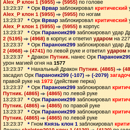
Alex_P клон 1 (5955)
(5955)
по голове
13:23:37
*
Орк
Врвар
заблокировал
критический
Alex_P клон 1 (5955)
(5955)
по ногам
13:23:37
*
Орк
Врвар
заблокировал
критический
Alex_P клон 1 (5955)
(5955)
в корпус
13:23:37
*
Орк
Параноик299
заблокировал удар Д
2 (5195)
(4968)
в корпус и ответил
ударом
на 227
13:23:37
*
Орк
Параноик299
заблокировал удар Д
2 (4968)
(4741)
по левой руке и ответил
ударом
н
13:23:37
*
Дракон
Путник.
нанес Орк
Параноик299
урон магией огня на
1577
13:23:37
*
Нахальный Дракон
Путник. (4865)
(48
засадил Орк
Параноик299 (-107)
(-2079)
загадо
правой руке на
1972
(действие перка)
13:23:37
*
Орк
Параноик299
заблокировал
крити
Путник. (4865)
(4865)
по левой руке
13:23:37
*
Орк
Параноик299
заблокировал
крити
Путник. (4865)
(4865)
по правой руке
13:23:37
*
Орк
Параноик299
заблокировал
крити
Путник. (4865)
(4865)
по левой руке
13:23:37
*
Гном
Князь клон 1
заблокировал
крити