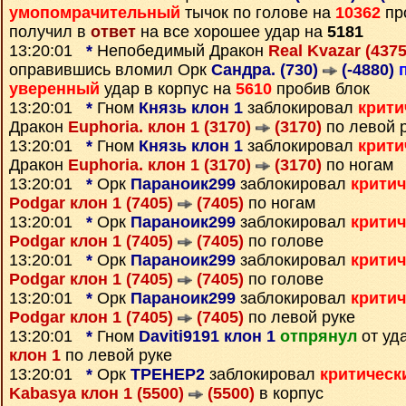
умопомрачительный
тычок по голове на
10362
пр
получил в
ответ
на все хорошее удар на
5181
13:20:01
*
Непобедимый Дракон
Real Kvazar (437
оправившись вломил Орк
Сандра. (730)
(-4880)
уверенный
удар в корпус на
5610
пробив блок
13:20:01
*
Гном
Князь клон 1
заблокировал
крити
Дракон
Euphoria. клон 1 (3170)
(3170)
по левой 
13:20:01
*
Гном
Князь клон 1
заблокировал
крити
Дракон
Euphoria. клон 1 (3170)
(3170)
по ногам
13:20:01
*
Орк
Параноик299
заблокировал
крити
Podgar клон 1 (7405)
(7405)
по ногам
13:20:01
*
Орк
Параноик299
заблокировал
крити
Podgar клон 1 (7405)
(7405)
по голове
13:20:01
*
Орк
Параноик299
заблокировал
крити
Podgar клон 1 (7405)
(7405)
по голове
13:20:01
*
Орк
Параноик299
заблокировал
крити
Podgar клон 1 (7405)
(7405)
по левой руке
13:20:01
*
Гном
Daviti9191 клон 1
отпрянул
от уд
клон 1
по левой руке
13:20:01
*
Орк
TPEHEP2
заблокировал
критическ
Kabasya клон 1 (5500)
(5500)
в корпус