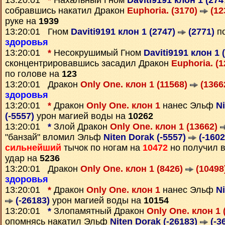
13:20:01
*
Нахальный Гном
Daviti9191 клон 1 (27
собравшись накатил Дракон
Euphoria. (3170)
(12
руке на
1939
13:20:01 Гном
Daviti9191 клон 1 (2747)
(2771)
по
здоровья
13:20:01
*
Несокрушимый Гном
Daviti9191 клон 1 
сконцентрировавшись засадил Дракон
Euphoria. (
по голове на
123
13:20:01 Дракон
Only One. клон 1 (11568)
(1366
здоровья
13:20:01
*
Дракон
Only One. клон 1
нанес Эльф
N
(-5557)
урон магией воды на
10262
13:20:01
*
Злой Дракон
Only One. клон 1 (13662)
"банзай" вломил Эльф
Niten Dorak (-5557)
(-1602
сильнейший
тычок по ногам на
10472
но получил 
удар на
5236
13:20:01 Дракон
Only One. клон 1 (8426)
(10498
здоровья
13:20:01
*
Дракон
Only One. клон 1
нанес Эльф
Ni
(-26183)
урон магией воды на
10154
13:20:01
*
Злопамятный Дракон
Only One. клон 1 
опомнясь накатил Эльф
Niten Dorak (-26183)
(-3