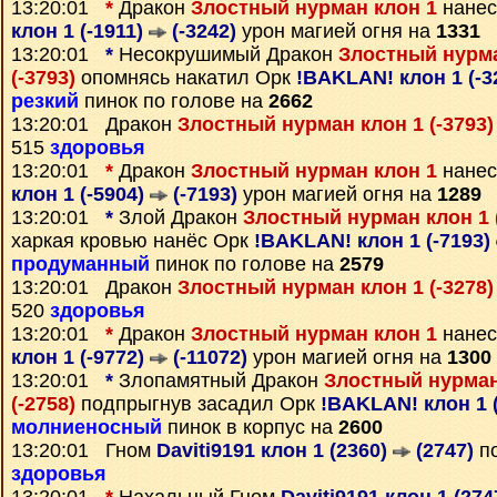
13:20:01
*
Дракон
Злостный нурман клон 1
нанес
клон 1 (-1911)
(-3242)
урон магией огня на
1331
13:20:01
*
Несокрушимый Дракон
Злостный нурма
(-3793)
опомнясь накатил Орк
!BAKLAN! клон 1 (-3
резкий
пинок по голове на
2662
13:20:01 Дракон
Злостный нурман клон 1 (-3793
515
здоровья
13:20:01
*
Дракон
Злостный нурман клон 1
нанес
клон 1 (-5904)
(-7193)
урон магией огня на
1289
13:20:01
*
Злой Дракон
Злостный нурман клон 1 
харкая кровью нанёс Орк
!BAKLAN! клон 1 (-7193)
продуманный
пинок по голове на
2579
13:20:01 Дракон
Злостный нурман клон 1 (-3278
520
здоровья
13:20:01
*
Дракон
Злостный нурман клон 1
нанес
клон 1 (-9772)
(-11072)
урон магией огня на
1300
13:20:01
*
Злопамятный Дракон
Злостный нурман 
(-2758)
подпрыгнув засадил Орк
!BAKLAN! клон 1 
молниеносный
пинок в корпус на
2600
13:20:01 Гном
Daviti9191 клон 1 (2360)
(2747)
по
здоровья