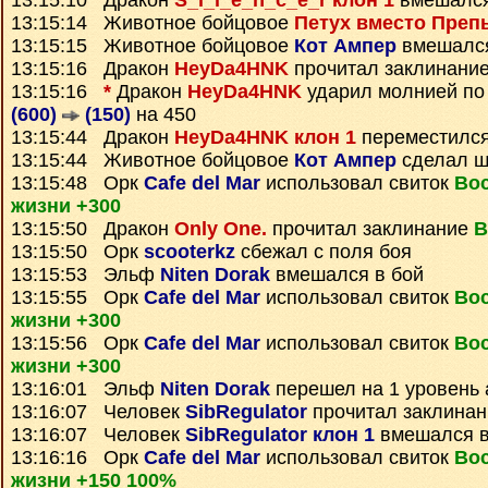
13:15:10 Дракон
S_i_l_e_n_c_e_r клон 1
вмешался
13:15:14 Животное бойцовое
Петух вместо Преп
13:15:15 Животное бойцовое
Кот Ампер
вмешался
13:15:16 Дракон
HeyDa4HNK
прочитал заклинани
13:15:16
*
Дракон
HeyDa4HNK
ударил молнией по
(600)
(150)
на 450
13:15:44 Дракон
HeyDa4HNK клон 1
переместилс
13:15:44 Животное бойцовое
Кот Ампер
сделал ш
13:15:48 Орк
Cafe del Mar
использовал свиток
Во
жизни +300
13:15:50 Дракон
Only One.
прочитал заклинание
В
13:15:50 Орк
scooterkz
сбежал с поля боя
13:15:53 Эльф
Niten Dorak
вмешался в бой
13:15:55 Орк
Cafe del Mar
использовал свиток
Во
жизни +300
13:15:56 Орк
Cafe del Mar
использовал свиток
Во
жизни +300
13:16:01 Эльф
Niten Dorak
перешел на 1 уровень 
13:16:07 Человек
SibRegulator
прочитал заклина
13:16:07 Человек
SibRegulator клон 1
вмешался в
13:16:16 Орк
Cafe del Mar
использовал свиток
Во
жизни +150 100%