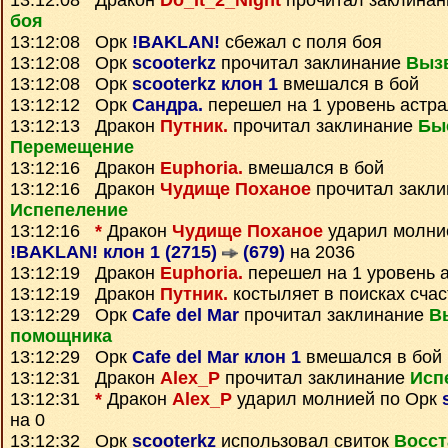
13:12:08 Дракон
Do_It_2_Night
прочитал заклина
боя
13:12:08 Орк
!BAKLAN!
сбежал с поля боя
13:12:08 Орк
scooterkz
прочитал заклинание
Выз
13:12:08 Орк
scooterkz клон 1
вмешался в бой
13:12:12 Орк
Сандра.
перешел на 1 уровень астр
13:12:13 Дракон
Путник.
прочитал заклинание
Бы
Перемещение
13:12:16 Дракон
Euphoria.
вмешался в бой
13:12:16 Дракон
Чудище Поханое
прочитал закли
Испепеление
13:12:16
*
Дракон
Чудище Поханое
ударил молни
!BAKLAN! клон 1 (2715)
(679)
на 2036
13:12:19 Дракон
Euphoria.
перешел на 1 уровень 
13:12:19 Дракон
Путник.
костыляет в поисках счас
13:12:29 Орк
Cafe del Mar
прочитал заклинание
В
помощника
13:12:29 Орк
Cafe del Mar клон 1
вмешался в бой
13:12:31 Дракон
Alex_P
прочитал заклинание
Исп
13:12:31
*
Дракон
Alex_P
ударил молнией по Орк
на 0
13:12:32 Орк
scooterkz
использовал свиток
Восст