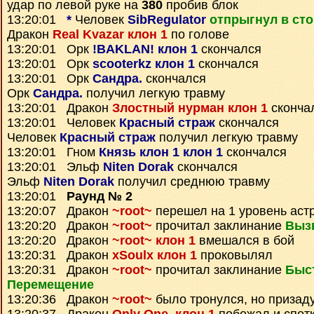
удар по левой руке на
380
пробив блок
13:20:01
*
Человек
SibRegulator
отпрыгнул в ст
Дракон
Real Kvazar клон 1
по голове
13:20:01 Орк
!BAKLAN! клон 1
скончался
13:20:01 Орк
scooterkz клон 1
скончался
13:20:01 Орк
Сандра.
скончался
Орк
Сандра.
получил легкую травму
13:20:01 Дракон
Злостный нурман клон 1
сконча
13:20:01 Человек
Красный страж
скончался
Человек
Красный страж
получил легкую травму
13:20:01 Гном
Князь клон 1 клон 1
скончался
13:20:01 Эльф
Niten Dorak
скончался
Эльф
Niten Dorak
получил среднюю травму
13:20:01
Раунд № 2
13:20:07 Дракон
~root~
перешел на 1 уровень аст
13:20:20 Дракон
~root~
прочитал заклинание
Выз
13:20:20 Дракон
~root~ клон 1
вмешался в бой
13:20:31 Дракон
xSoulx клон 1
проковылял
13:20:31 Дракон
~root~
прочитал заклинание
Быс
Перемещение
13:20:36 Дракон
~root~
было тронулся, но призад