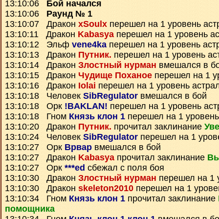
13:10:06
Бой начался
13:10:06
Раунд № 1
13:10:07 Дракон
xSoulx
перешел на 1 уровень аст
13:10:11 Дракон
Kabasya
перешел на 1 уровень а
13:10:12 Эльф
vene4ka
перешел на 1 уровень аст
13:10:13 Дракон
Путник.
перешел на 1 уровень ас
13:10:14 Дракон
Злостный нурман
вмешался в б
13:10:15 Дракон
Чудище Поханое
перешел на 1 у
13:10:16 Дракон
Iolai
перешел на 1 уровень астра
13:10:18 Человек
SibRegulator
вмешался в бой
13:10:18 Орк
!BAKLAN!
перешел на 1 уровень аст
13:10:18 Гном
Князь клон 1
перешел на 1 уровень
13:10:20 Дракон
Путник.
прочитал заклинание
Уве
13:10:24 Человек
SibRegulator
перешел на 1 уров
13:10:27 Орк
Врвар
вмешался в бой
13:10:27 Дракон
Kabasya
прочитал заклинание
Вы
13:10:27 Орк
***ed
сбежал с поля боя
13:10:30 Дракон
Злостный нурман
перешел на 1 
13:10:30 Дракон
skeleton2010
перешел на 1 урове
13:10:34 Гном
Князь клон 1
прочитал заклинание
помощника