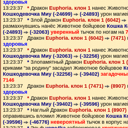
здоровья
13:23:37
*
Дракон
Euphoria. клон 1
нанес Животн
Кошкодевочка Миу (-24699)
(-24893)
урон магие
13:23:37
*
Злой Дракон
Euphoria. клон 1 (6042)
размахнувшись нанёс Животное бойцовое
Кошка К
(-24893)
(-32063)
уверенный
тычок по ногам на
13:23:37 Дракон
Euphoria. клон 1 (6042)
(7471)
здоровья
13:23:37
*
Дракон
Euphoria. клон 1
нанес Животн
Кошкодевочка Миу (-32063)
(-32256)
урон магие
13:23:37
*
Злопамятный Дракон
Euphoria. клон 1 
криками "за родину" засадил Животное бойцовое
К
Кошкодевочка Миу (-32256)
(-39402)
загадочны
7146
13:23:37 Дракон
Euphoria. клон 1 (7471)
(8907)
здоровья
13:23:37
*
Дракон
Euphoria. клон 1
нанес Животн
Кошкодевочка Миу (-39402)
(-39596)
урон магие
13:23:37
*
Наглый Дракон
Euphoria. клон 1 (8907)
оправившись вломил Животное бойцовое
Кошка К
(-39596)
(-46776)
невероятный
тычок в корпус н