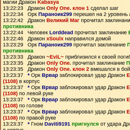
магии Дракон
Kabasya
13:22:23 Дракон
Only One. клон 1
сделал шаг
13:22:34 Орк
Параноик299
перешел на 2 уровень 
13:22:42 Дракон
Великий Маг
прочитал заклинан
противника
13:22:44 Человек
Lorddead
прочитал заклинание
13:22:46 Дракон
xSoulx
направился домой
13:23:29 Орк
Параноик299
прочитал заклинание
противника
13:23:33 Дракон
~EviL~
приблизился к своей поги
13:23:35 Дракон
Only One.
прочитал заклинание
П
13:23:35 Дракон
Only One. клон 2
вмешался в бой
13:23:37
*
Орк
Врвар
заблокировал удар Дракон
E
(1108)
в корпус
13:23:37
*
Орк
Врвар
заблокировал удар Дракон
E
(1108)
по левой руке
13:23:37
*
Орк
Врвар
заблокировал удар Дракон
E
(1108)
по голове
13:23:37
*
Орк
Врвар
заблокировал удар Дракон
E
(1108)
по правой руке
13:23:37
*
Гном
Daviti9191
пригнулся
от удара Д