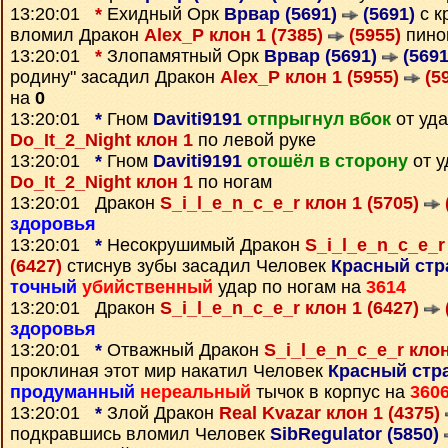
13:20:01
*
Ехидный Орк
Врвар (5691)
(5691)
с к
вломил Дракон
Alex_P клон 1 (7385)
(5955)
пинок
13:20:01
*
Злопамятный Орк
Врвар (5691)
(5691
родину" засадил Дракон
Alex_P клон 1 (5955)
(5
на
0
13:20:01
*
Гном
Daviti9191
отпрыгнул вбок
от уда
Do_It_2_Night клон 1
по левой руке
13:20:01
*
Гном
Daviti9191
отошёл в сторону
от у
Do_It_2_Night клон 1
по ногам
13:20:01 Дракон
S_i_l_e_n_c_e_r клон 1 (5705)
здоровья
13:20:01
*
Несокрушимый Дракон
S_i_l_e_n_c_e_r
(6427)
стиснув зубы засадил Человек
Красный стр
точный
убийственный
удар по ногам на
3614
13:20:01 Дракон
S_i_l_e_n_c_e_r клон 1 (6427)
здоровья
13:20:01
*
Отважный Дракон
S_i_l_e_n_c_e_r клон
проклиная этот мир накатил Человек
Красный стра
продуманный
нереальный
тычок в корпус на
360
13:20:01
*
Злой Дракон
Real Kvazar клон 1 (4375)
подкравшись вломил Человек
SibRegulator (5850)