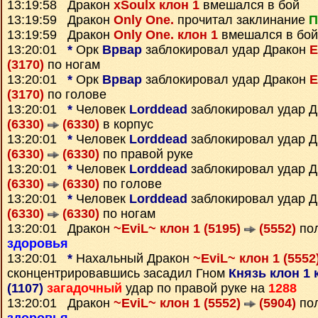
13:19:58 Дракон
xSoulx клон 1
вмешался в бой
13:19:59 Дракон
Only One.
прочитал заклинание
П
13:19:59 Дракон
Only One. клон 1
вмешался в бой
13:20:01
*
Орк
Врвар
заблокировал удар Дракон
E
(3170)
по ногам
13:20:01
*
Орк
Врвар
заблокировал удар Дракон
E
(3170)
по голове
13:20:01
*
Человек
Lorddead
заблокировал удар 
(6330)
(6330)
в корпус
13:20:01
*
Человек
Lorddead
заблокировал удар 
(6330)
(6330)
по правой руке
13:20:01
*
Человек
Lorddead
заблокировал удар 
(6330)
(6330)
по голове
13:20:01
*
Человек
Lorddead
заблокировал удар 
(6330)
(6330)
по ногам
13:20:01 Дракон
~EviL~ клон 1 (5195)
(5552)
пол
здоровья
13:20:01
*
Нахальный Дракон
~EviL~ клон 1 (5552
сконцентрировавшись засадил Гном
Князь клон 1 
(1107)
загадочный
удар по правой руке на
1288
13:20:01 Дракон
~EviL~ клон 1 (5552)
(5904)
пол