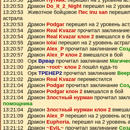
13:20:50 Дракон
Путник.
перешел на 2 уровень ас
13:20:53 Дракон
Do_It_2_Night
перешел на 2 уров
13:20:53 Животное бойцовое
Пес Inu san
перешел 
астрала
13:20:53 Дракон
Podgar
перешел на 2 уровень ас
13:20:54 Дракон
Real Kvazar
прочитал заклинани
13:20:54 Дракон
Real Kvazar клон 2
вмешался в б
13:20:55 Дракон
Iolai
перешел на 2 уровень астра
13:20:57 Дракон
Alex_P
прочитал заклинание
Соз
13:20:57 Дракон
Alex_P клон 2
вмешался в бой
13:21:00 Орк
Врвар
прочитал заклинание
Магиче
13:21:00 Дракон
~root~ клон 2
пошёл куда-то
13:21:01 Орк
TPEHEP2
прочитал заклинание
Веер
13:21:02 Дракон
Real Kvazar
переместился
13:21:04 Дракон
Podgar
прочитал заклинание
Соз
13:21:04 Дракон
Podgar клон 2
вмешался в бой
13:21:04 Дракон
Злостный нурман
прочитал зак
помощника
13:21:04 Дракон
Злостный нурман клон 2
вмешал
13:21:09 Дракон
Alex_P
перешел на 2 уровень аст
13:21:10 Дракон
Euphoria.
перешел на 2 уровень 
13:21:12 Дракон
~EviL~
прочитал заклинание
Соз