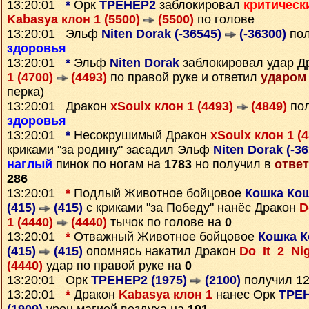
13:20:01
*
Орк
TPEHEP2
заблокировал
критическ
Kabasya клон 1 (5500)
(5500)
по голове
13:20:01 Эльф
Niten Dorak (-36545)
(-36300)
пол
здоровья
13:20:01
*
Эльф
Niten Dorak
заблокировал удар Д
1 (4700)
(4493)
по правой руке и ответил
ударом
перка)
13:20:01 Дракон
xSoulx клон 1 (4493)
(4849)
пол
здоровья
13:20:01
*
Несокрушимый Дракон
xSoulx клон 1 (
криками "за родину" засадил Эльф
Niten Dorak (-3
наглый
пинок по ногам на
1783
но получил в
ответ
286
13:20:01
*
Подлый Животное бойцовое
Кошка Ко
(415)
(415)
с криками "за Победу" нанёс Дракон
D
1 (4440)
(4440)
тычок по голове на
0
13:20:01
*
Отважный Животное бойцовое
Кошка К
(415)
(415)
опомнясь накатил Дракон
Do_It_2_Nig
(4440)
удар по правой руке на
0
13:20:01 Орк
TPEHEP2 (1975)
(2100)
получил 1
13:20:01
*
Дракон
Kabasya клон 1
нанес Орк
TPEH