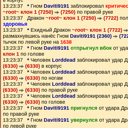
в корпус
13:23:37
*
Гном
Daviti9191
заблокировал
критиче
~root~ клон 1 (7250)
(7250)
по правой руке
13:23:37 Дракон
~root~ клон 1 (7250)
(7722)
пол
здоровья
13:23:37
*
Ехидный Дракон
~root~ клон 1 (7722)
размахнувшись нанёс Гном
Daviti9191 (2360)
(72
тычок по левой руке на
1638
13:23:37
*
Гном
Daviti9191
отпрыгнул вбок
от уд
клон 1
по голове
13:23:37
*
Человек
Lorddead
заблокировал удар 
(6330)
(6330)
в корпус
13:23:37
*
Человек
Lorddead
заблокировал удар 
(6330)
(6330)
по ногам
13:23:37
*
Человек
Lorddead
заблокировал удар 
(6330)
(6330)
по правой руке
13:23:37
*
Человек
Lorddead
заблокировал удар 
(6330)
(6330)
по голове
13:23:37
*
Гном
Daviti9191
пригнулся
от удара Д
по правой руке
13:23:37
*
Гном
Daviti9191
увернулся
от удара Д
по левой руке