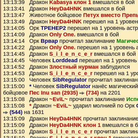
13:13:39 Дракон
Kabasya клон 1
вмешался в бой
13:13:41 Дракон
HeyDa4HNK
вмешался в бой
13:13:47 Животное бойцовое
Петух вместо Преп
13:13:49 Дракон
HeyDa4HNK
перешел на 1 уровен
13:14:05 Орк
TPEHEP2
перешел на 1 уровень аст
13:14:09 Дракон
Only One.
вмешался в бой
13:14:14 Орк
Врвар
прочитал заклинание
Магиче
13:14:22 Дракон
Only One.
перешел на 1 уровень 
13:14:45 Дракон
S_i_l_e_n_c_e_r
вмешался в бой
13:14:45 Человек
Lorddead
перешел на 1 уровень
13:14:52 Дракон
Злостный нурман
заблудился
13:14:53 Дракон
S_i_l_e_n_c_e_r
перешел на 1 ур
13:15:00 Человек
SibRegulator
прочитал заклина
13:15:00
*
Человек
SibRegulator
нанёс магический
бойцовое
Пес Inu san (2935)
(734)
на 2201
13:15:08 Дракон
~EviL~
прочитал заклинание
Исп
13:15:08
*
Дракон
~EviL~
ударил молнией по Орк
(544)
на 1631
13:15:09 Дракон
HeyDa4HNK
прочитал заклинани
13:15:09 Дракон
HeyDa4HNK клон 1
вмешался в б
13:15:10 Дракон
S_i_l_e_n_c_e_r
прочитал закли