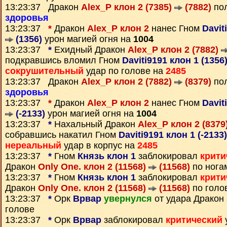
13:23:37 Дракон
Alex_P клон 2 (7385)
(7882)
пол
здоровья
13:23:37
*
Дракон
Alex_P клон 2
нанес Гном
Davit
(1356)
урон магией огня на
1004
13:23:37
*
Ехидный Дракон
Alex_P клон 2 (7882)
подкравшись вломил Гном
Daviti9191 клон 1 (1356
сокрушительный
удар по голове на
2485
13:23:37 Дракон
Alex_P клон 2 (7882)
(8379)
пол
здоровья
13:23:37
*
Дракон
Alex_P клон 2
нанес Гном
Davit
(-2133)
урон магией огня на
1004
13:23:37
*
Нахальный Дракон
Alex_P клон 2 (8379
собравшись накатил Гном
Daviti9191 клон 1 (-2133
нереальный
удар в корпус на
2485
13:23:37
*
Гном
Князь клон 1
заблокировал
крити
Дракон
Only One. клон 2 (11568)
(11568)
по нога
13:23:37
*
Гном
Князь клон 1
заблокировал
крити
Дракон
Only One. клон 2 (11568)
(11568)
по голо
13:23:37
*
Орк
Врвар
увернулся
от удара Дракон
голове
13:23:37
*
Орк
Врвар
заблокировал
критический