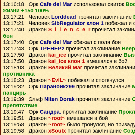
13:16:18 Орк
Cafe del Mar
использовал свиток
Во
жизни +150 100%
13:17:21 Человек
Lorddead
прочитал заклинание
13:17:21 Человек
SibRegulator клон 1
побежал и 
13:17:40 Дракон
S_i_l_e_n_c_e_r
прочитал закли
боя
13:17:40 Орк
Cafe del Mar
сбежал с поля боя
13:17:43 Орк
TPEHEP2
прочитал заклинание
Веер
13:17:50 Дракон
kai_ice
прочитал заклинание
Выз
13:17:50 Дракон
kai_ice клон 1
вмешался в бой
13:18:03 Дракон
Великий Маг
прочитал заклинан
противника
13:18:23 Дракон
~EviL~
побежал и споткнулся
13:19:32 Орк
Параноик299
прочитал заклинание
панцирь
13:19:39 Эльф
Niten Dorak
прочитал заклинание
препятствие
13:19:47 Орк
Сандра.
прочитал заклинание
Прокл
13:19:51 Дракон
~root~
вмешался в бой
13:19:58 Дракон
~root~
было тронулся, но призад
13:19:58 Дракон
xSoulx
прочитал заклинание
Соз