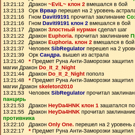
13:21:12 Дракон
~EviL~ клон 2
вмешался в бой
13:21:13 Орк
Врвар
перешел на 2 уровень астрал
13:21:16 Гном
Daviti9191
прочитал заклинание
Со
13:21:16 Гном
Daviti9191 клон 2
вмешался в бой
13:21:17 Дракон
Злостный нурман
сделал шаг
13:21:22 Дракон
Euphoria.
прочитал заклинание
П
13:21:22 Дракон
Euphoria. клон 2
вмешался в бой
13:21:37 Человек
SibRegulator
перешел на 2 уров
13:21:39 Орк
Сандра.
вышел из астрала
13:21:40
*
Предмет
Руна Анти-Заморозки
защитил
магии Дракон
Do_It_2_Night
13:21:44 Дракон
Do_It_2_Night
пополз
13:21:48
*
Предмет
Руна Анти-Заморозки
защитил
магии Дракон
skeleton2010
13:21:53 Человек
SibRegulator
прочитал заклина
панцирь
13:21:53 Дракон
HeyDa4HNK клон 1
зашатался по
13:21:55 Дракон
HeyDa4HNK
прочитал заклинани
противника
13:22:10 Дракон
Only One.
перешел на 2 уровень 
13:22:17
*
Предмет
Руна Анти-Заморозки
защитил