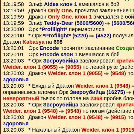
13:19:58 Эльф
Aides клон 1
вмешался в бой
13:19:59 Дракон
Only One.
прочитал заклинание
П
13:19:59 Дракон
Only One. клон 1
вмешался в бой
13:19:59 Эльф
Teddy-Bear (5600/5600)
(5600/56
13:20:00 Орк
*Profilight*
переместился
13:20:00
*
Орк
*Profilight* (5220)
(4522)
получи
Дракон
Kabasya
на
698
13:20:01 Орк
Encode
прочитал заклинание
Создат
13:20:01 Орк
Encode клон 1
вмешался в бой
13:20:03
*
Орк
Звероубийца
заблокировал
крити
Weider. клон 1 (9055)
(9055)
по левой руке (дейс
13:20:03 Дракон
Weider. клон 1 (9055)
(9548)
по
здоровья
13:20:03
*
Ехидный Дракон
Weider. клон 1 (9548)
оправившись вломил Орк
Звероубийца (16275)
невероятный
тычок по голове на
2468
пробив бло
13:20:03
*
Орк
Звероубийца
заблокировал
крити
Weider. клон 1 (9548)
(9548)
по ногам (действие 
13:20:03 Дракон
Weider. клон 1 (9548)
(9915)
по
здоровья
13:20:03
*
Нахальный Дракон
Weider. клон 1 (991