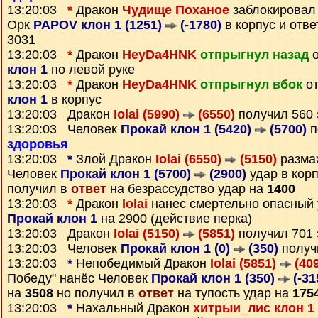
13:20:03
*
Дракон
Чудище Поханое
заблокирова
Орк
PAPOV клон 1 (1251)
(-1780)
в корпус и отв
3031
13:20:03
*
Дракон
HeyDa4HNK
отпрыгнул назад
о
клон 1
по левой руке
13:20:03
*
Дракон
HeyDa4HNK
отпрыгнул вбок
от
клон 1
в корпус
13:20:03 Дракон
Iolai (5990)
(6550)
получил 560
13:20:03 Человек
Прокай клон 1 (5420)
(5700)
п
здоровья
13:20:03
*
Злой Дракон
Iolai (6550)
(5150)
разма
Человек
Прокай клон 1 (5700)
(2900)
удар в кор
получил в
ответ
на безрассудство удар на
1400
13:20:03
*
Дракон
Iolai
нанес смертельно опасный 
Прокай клон 1
на 2900 (действие перка)
13:20:03 Дракон
Iolai (5150)
(5851)
получил 701
13:20:03 Человек
Прокай клон 1 (0)
(350)
получ
13:20:03
*
Непобедимый Дракон
Iolai (5851)
(409
Победу" нанёс Человек
Прокай клон 1 (350)
(-31
на
3508
но получил в
ответ
на тупость удар на
175
13:20:03
*
Нахальный Дракон
хитрыи_лис клон 1 