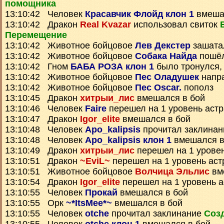
помощника
13:10:42 Человек
Красавчик Флойд клон 1
вмеша
13:10:42 Дракон
Real Kvazar
использовал свиток
Перемещение
13:10:42 Животное бойцовое
Лев Декстер
зашата
13:10:42 Животное бойцовое
Собака Найда
пошёл
13:10:42 Гном
БАБА РОЗА клон 1
было тронулся,
13:10:42 Животное бойцовое
Пес Оладушек
напр
13:10:42 Животное бойцовое
Пес Oscar.
пополз
13:10:45 Дракон
хитрыи_лис
вмешался в бой
13:10:46 Человек
Faire
перешел на 1 уровень аст
13:10:47 Дракон
Igor_elite
вмешался в бой
13:10:48 Человек
Apo_kalipsis
прочитал заклина
13:10:48 Человек
Apo_kalipsis клон 1
вмешался в
13:10:49 Дракон
хитрыи_лис
перешел на 1 урове
13:10:51 Дракон
~EviL~
перешел на 1 уровень аст
13:10:51 Животное бойцовое
Волчица Эльлис
вм
13:10:54 Дракон
Igor_elite
перешел на 1 уровень 
13:10:55 Человек
Прокай
вмешался в бой
13:10:55 Орк
~*ItsMee*~
вмешался в бой
13:10:55 Человек
otche
прочитал заклинание
Соз