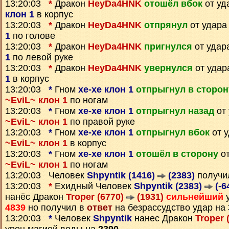
13:20:03
*
Дракон
HeyDa4HNK
отошёл вбок
от уд
клон 1
в корпус
13:20:03
*
Дракон
HeyDa4HNK
отпрянул
от удара
1
по голове
13:20:03
*
Дракон
HeyDa4HNK
пригнулся
от удар
1
по левой руке
13:20:03
*
Дракон
HeyDa4HNK
увернулся
от удар
1
в корпус
13:20:03
*
Гном
xe-xe клон 1
отпрыгнул в сторон
~EviL~ клон 1
по ногам
13:20:03
*
Гном
xe-xe клон 1
отпрыгнул назад
от 
~EviL~ клон 1
по правой руке
13:20:03
*
Гном
xe-xe клон 1
отпрыгнул вбок
от у
~EviL~ клон 1
в корпус
13:20:03
*
Гном
xe-xe клон 1
отошёл в сторону
от
~EviL~ клон 1
по ногам
13:20:03 Человек
Shpyntik (1416)
(2383)
получи
13:20:03
*
Ехидный Человек
Shpyntik (2383)
(-6
нанёс Дракон
Troper (6770)
(1931)
сильнейший
у
4839
но получил в
ответ
на безрассудство удар на
13:20:03
*
Человек
Shpyntik
нанес Дракон
Troper 