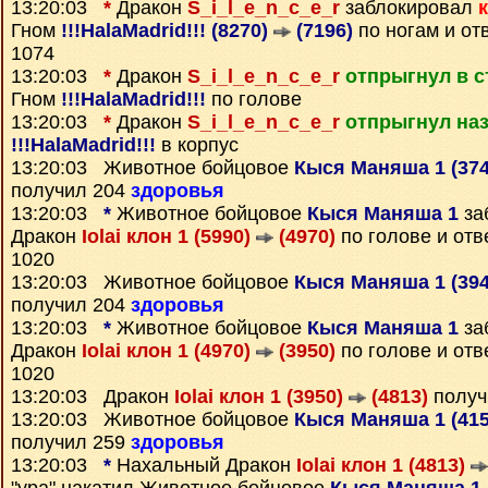
13:20:03
*
Дракон
S_i_l_e_n_c_e_r
заблокировал
Гном
!!!HalaMadrid!!! (8270)
(7196)
по ногам и от
1074
13:20:03
*
Дракон
S_i_l_e_n_c_e_r
отпрыгнул в с
Гном
!!!HalaMadrid!!!
по голове
13:20:03
*
Дракон
S_i_l_e_n_c_e_r
отпрыгнул на
!!!HalaMadrid!!!
в корпус
13:20:03 Животное бойцовое
Кыся Маняша 1 (37
получил 204
здоровья
13:20:03
*
Животное бойцовое
Кыся Маняша 1
за
Дракон
Iolai клон 1 (5990)
(4970)
по голове и от
1020
13:20:03 Животное бойцовое
Кыся Маняша 1 (39
получил 204
здоровья
13:20:03
*
Животное бойцовое
Кыся Маняша 1
за
Дракон
Iolai клон 1 (4970)
(3950)
по голове и от
1020
13:20:03 Дракон
Iolai клон 1 (3950)
(4813)
получ
13:20:03 Животное бойцовое
Кыся Маняша 1 (41
получил 259
здоровья
13:20:03
*
Нахальный Дракон
Iolai клон 1 (4813)