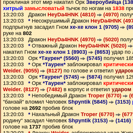
проклиная этот мир накатил Орк
Звероубийца (13
хитрый
замысловатый
тычок по ногам на
1838
пр
13:20:03 Дракон
HeyDa4HNK (4810)
(4970)
полу
13:20:03
*
Несокрушимый Дракон
HeyDa4HNK (49
подпрыгнув засадил Гном
xe-xe клон 1 (9705)
(8
руке на
802
13:20:03 Дракон
HeyDa4HNK (4970)
(5020)
полу
13:20:03
*
Отважный Дракон
HeyDa4HNK (5020)
накатил Гном
xe-xe клон 1 (8903)
(8653)
удар по 
13:20:03 Орк
*Таурен* (5560)
(5745)
получил 1
13:20:03
*
Орк
*Таурен*
заблокировал
критическ
Weider. (9055)
(8127)
по голове и ответил
ударо
13:20:03 Орк
*Таурен* (5745)
(5874)
получил 1
13:20:03
*
Орк
*Таурен*
заблокировал
критическ
Weider. (8127)
(7482)
в корпус и ответил
ударом
13:20:03
*
Непобедимый Дракон
Troper (6770)
(
"банзай" вломил Человек
Shpyntik (5845)
(3153)
голове на
2692
пробив блок
13:20:03
*
Нахальный Дракон
Troper (6770)
(677
родину" засадил Человек
Shpyntik (3153)
(1416)
голове на
1737
пробив блок