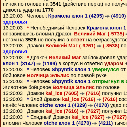
пинок по голове на
3541
(действие перка) но получ
дикость удар на
1770
13:20:03 Человек
Крамола клон 1 (4205)
(4910)
здоровья
13:20:03
*
Непобедимый Человек
Крамола клон 1
оправившись вломил Дракон
Великий Маг (-5735)
ногам на
3526
но получил в
ответ
на безрассудств
13:20:03 Дракон
Великий Маг (-9261)
(-8538)
по
здоровья
13:20:03
*
Дракон
Великий Маг
заблокировал уда
клон 1 (3147)
(1199)
в корпус и ответил
ударом
н
13:20:03
*
Человек
Shpyntik клон 1
увернулся
от
бойцовое
Волчица Эльлис
по правой руке
13:20:03
*
Человек
Shpyntik клон 1
отпрыгнул в 
Животное бойцовое
Волчица Эльлис
по голове
13:20:03 Дракон
kai_ice (7605)
(7616)
получил 
13:20:03
*
Злой Дракон
kai_ice (7616)
(7616)
сос
нанёс Человек
otche клон 1 (4329)
(4270)
удар п
13:20:03 Дракон
kai_ice (7616)
(7627)
получил 
13:20:03
*
Ехидный Дракон
kai_ice (7627)
(7627)
вломил Человек
otche клон 1 (4270)
(4211)
тычок