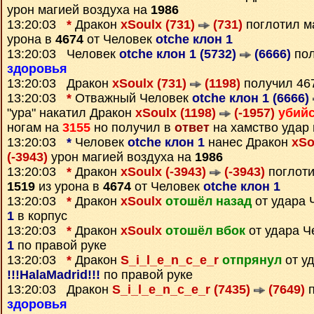
урон магией воздуха на
1986
13:20:03
*
Дракон
xSoulx (731)
(731)
поглотил м
урона в
4674
от Человек
otche клон 1
13:20:03 Человек
otche клон 1 (5732)
(6666)
пол
здоровья
13:20:03 Дракон
xSoulx (731)
(1198)
получил 46
13:20:03
*
Отважный Человек
otche клон 1 (6666)
"ура" накатил Дракон
xSoulx (1198)
(-1957)
убий
ногам на
3155
но получил в
ответ
на хамство удар
13:20:03
*
Человек
otche клон 1
нанес Дракон
xSo
(-3943)
урон магией воздуха на
1986
13:20:03
*
Дракон
xSoulx (-3943)
(-3943)
поглоти
1519
из урона в
4674
от Человек
otche клон 1
13:20:03
*
Дракон
xSoulx
отошёл назад
от удара 
1
в корпус
13:20:03
*
Дракон
xSoulx
отошёл вбок
от удара 
1
по правой руке
13:20:03
*
Дракон
S_i_l_e_n_c_e_r
отпрянул
от у
!!!HalaMadrid!!!
по правой руке
13:20:03 Дракон
S_i_l_e_n_c_e_r (7435)
(7649)
п
здоровья