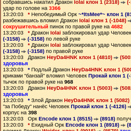
собравшись накатил Дракон
Iolai клон 1 (2318)
(-
удар по голове на
3366
13:20:03
*
Непобедимый Орк
~*ItsMee*~ клон 1 (8
разбежавшись вломил Дракон
Iolai клон 1 (-1048)
сокрушительный
пинок по правой руке на
4682
13:20:03
*
Дракон
Iolai
заблокировал удар Челове
(-3158)
(-3158)
по левой руке
13:20:03
*
Дракон
Iolai
заблокировал удар Челове
(-3158)
(-3158)
по правой руке
13:20:03 Дракон
HeyDa4HNK клон 1 (4810)
(500
здоровья
13:20:03
*
Подлый Дракон
HeyDa4HNK клон 1 (50
криками "банзай" вломил Человек
Прокай клон 1 (
тычок по правой руке на
968
13:20:03 Дракон
HeyDa4HNK клон 1 (5003)
(508
здоровья
13:20:03
*
Злой Дракон
HeyDa4HNK клон 1 (5082)
"за Победу" нанёс Человек
Прокай клон 1 (-4126)
корпус на
398
13:20:03 Орк
Encode клон 1 (8515)
(8918)
получ
13:20:03
*
Ехидный Орк
Encode клон 1 (8918)
(8