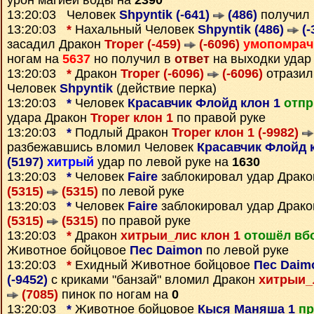
урон магией воды на
2390
13:20:03 Человек
Shpyntik (-641)
(486)
получил
13:20:03
*
Нахальный Человек
Shpyntik (486)
(-
засадил Дракон
Troper (-459)
(-6096)
умопомрач
ногам на
5637
но получил в
ответ
на выходки удар
13:20:03
*
Дракон
Troper (-6096)
(-6096)
отразил
Человек
Shpyntik
(действие перка)
13:20:03
*
Человек
Красавчик Флойд клон 1
отпр
удара Дракон
Troper клон 1
по правой руке
13:20:03
*
Подлый Дракон
Troper клон 1 (-9982)
разбежавшись вломил Человек
Красавчик Флойд к
(5197)
хитрый
удар по левой руке на
1630
13:20:03
*
Человек
Faire
заблокировал удар Драк
(5315)
(5315)
по левой руке
13:20:03
*
Человек
Faire
заблокировал удар Драк
(5315)
(5315)
по правой руке
13:20:03
*
Дракон
хитрыи_лис клон 1
отошёл вб
Животное бойцовое
Пес Daimon
по левой руке
13:20:03
*
Ехидный Животное бойцовое
Пес Daimo
(-9452)
с криками "банзай" вломил Дракон
хитрыи_л
(7085)
пинок по ногам на
0
13:20:03
*
Животное бойцовое
Кыся Маняша 1
пр