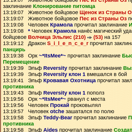
13:19:07 Животное бойцовое
Пес из Страны Оз
п
заклинание
Клонирование питомца
13:19:07 Животное бойцовое
Щенок из Страны О
13:19:07 Животное бойцовое
Пес из Страны Оз
п
13:19:08 Человек
Крамола
прочитал заклинание
И
13:19:08
*
Человек
Крамола
нанёс магический уд
бойцовое
Волчица Эльлис (210)
(53)
на 157
13:19:12 Дракон
S_i_l_e_n_c_e_r
прочитал закли
панцирь
13:19:38 Орк
~*ItsMee*~
прочитал заклинание
Быс
Перемещение
13:19:39 Эльф
Reversity
прочитал заклинание
Вы
13:19:39 Эльф
Reversity клон 1
вмешался в бой
13:19:41 Эльф
Кровавая Охотница
прочитал зак
противника
13:19:43 Эльф
Reversity клон 1
пополз
13:19:56 Орк
~*ItsMee*~
рванул с места
13:19:56 Человек
Прокай
проковылял
13:19:57 Человек
otche
зашатался по полю
13:19:58 Эльф
Teddy-Bear
прочитал заклинание
П
противника
13:19:58 Эльф
Aides
прочитал заклинание
Создат