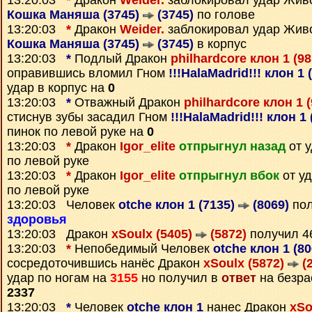
13:20:03
*
Дракон
Weider.
заблокировал удар Жив
Кошка Маняша (3745)
(3745)
по голове
13:20:03
*
Дракон
Weider.
заблокировал удар Жив
Кошка Маняша (3745)
(3745)
в корпус
13:20:03
*
Подлый Дракон
philhardcore клон 1 (9
оправившись вломил Гном
!!!HalaMadrid!!! клон 1 
удар в корпус на
0
13:20:03
*
Отважный Дракон
philhardcore клон 1 
стиснув зубы засадил Гном
!!!HalaMadrid!!! клон 1
пинок по левой руке на
0
13:20:03
*
Дракон
Igor_elite
отпрыгнул назад
от 
по левой руке
13:20:03
*
Дракон
Igor_elite
отпрыгнул вбок
от у
по левой руке
13:20:03 Человек
otche клон 1 (7135)
(8069)
пол
здоровья
13:20:03 Дракон
xSoulx (5405)
(5872)
получил 
13:20:03
*
Непобедимый Человек
otche клон 1 (8
сосредоточившись нанёс Дракон
xSoulx (5872)
(2
удар по ногам на
3155
но получил в
ответ
на безра
2337
13:20:03
*
Человек
otche клон 1
нанес Дракон
xSo