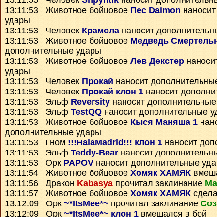
13:11:53 Человек
Shpyntik
наносит дополнительн
13:11:53 Животное бойцовое
Пес Daimon
наносит
удары
13:11:53 Человек
Крамола
наносит дополнительн
13:11:53 Животное бойцовое
Медведь Смертель
дополнительные удары
13:11:53 Животное бойцовое
Лев Декстер
наноси
удары
13:11:53 Человек
Прокай
наносит дополнительны
13:11:53 Человек
Прокай клон 1
наносит дополни
13:11:53 Эльф
Reversity
наносит дополнительные
13:11:53 Эльф
TestQQ
наносит дополнительные у
13:11:53 Животное бойцовое
Кыся Маняша 1
нан
дополнительные удары
13:11:53 Гном
!!!HalaMadrid!!! клон 1
наносит доп
13:11:53 Эльф
Teddy-Bear
наносит дополнительн
13:11:53 Орк
PAPOV
наносит дополнительные уд
13:11:54 Животное бойцовое
Хомяк ХАМЯК
вмеша
13:11:56 Дракон
Kabasya
прочитал заклинание
Ма
13:11:57 Животное бойцовое
Хомяк ХАМЯК
сдела
13:12:09 Орк
~*ItsMee*~
прочитал заклинание
Соз
13:12:09 Орк
~*ItsMee*~ клон 1
вмешался в бой