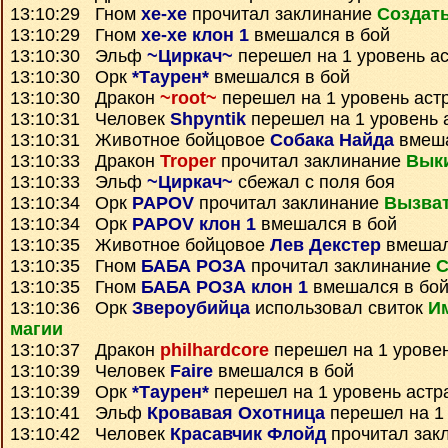
13:10:29 Гном
xe-xe
прочитал заклинание
Создать
13:10:29 Гном
xe-xe клон 1
вмешался в бой
13:10:30 Эльф
~Циркач~
перешел на 1 уровень а
13:10:30 Орк
*Таурен*
вмешался в бой
13:10:30 Дракон
~root~
перешел на 1 уровень аст
13:10:31 Человек
Shpyntik
перешел на 1 уровень 
13:10:31 Животное бойцовое
Собака Найда
вмеша
13:10:33 Дракон
Troper
прочитал заклинание
Выки
13:10:33 Эльф
~Циркач~
сбежал с поля боя
13:10:34 Орк
PAPOV
прочитал заклинание
Вызва
13:10:34 Орк
PAPOV клон 1
вмешался в бой
13:10:35 Животное бойцовое
Лев Декстер
вмешал
13:10:35 Гном
БАБА РОЗА
прочитал заклинание
С
13:10:35 Гном
БАБА РОЗА клон 1
вмешался в бо
13:10:36 Орк
Звероубийца
использовал свиток
И
магии
13:10:37 Дракон
philhardcore
перешел на 1 урове
13:10:39 Человек
Faire
вмешался в бой
13:10:39 Орк
*Таурен*
перешел на 1 уровень астр
13:10:41 Эльф
Кровавая Охотница
перешел на 1
13:10:42 Человек
Красавчик Флойд
прочитал зак