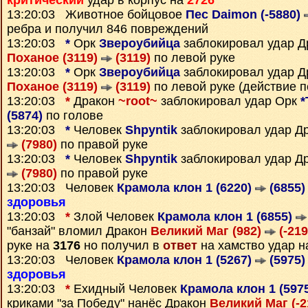
критический
удар в корпус на
2726
13:20:03 Животное бойцовое
Пес Daimon (-5880)
ребра и получил 846 повреждений
13:20:03
*
Орк
Звероубийца
заблокировал удар 
Поханое (3119)
(3119)
по левой руке
13:20:03
*
Орк
Звероубийца
заблокировал удар 
Поханое (3119)
(3119)
по левой руке (действие п
13:20:03
*
Дракон
~root~
заблокировал удар Орк
*
(5874)
по голове
13:20:03
*
Человек
Shpyntik
заблокировал удар Д
(7980)
по правой руке
13:20:03
*
Человек
Shpyntik
заблокировал удар Д
(7980)
по правой руке
13:20:03 Человек
Крамола клон 1 (6220)
(6855)
здоровья
13:20:03
*
Злой Человек
Крамола клон 1 (6855)
"банзай" вломил Дракон
Великий Маг (982)
(-219
руке на
3176
но получил в
ответ
на хамство удар 
13:20:03 Человек
Крамола клон 1 (5267)
(5975)
здоровья
13:20:03
*
Ехидный Человек
Крамола клон 1 (597
криками "за Победу" нанёс Дракон
Великий Маг (-