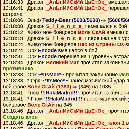
13:16:33 Дракон
_АлЬпИйСкИй ЦвЕтОк_
вмешалс
13:16:41 Дракон
_АлЬпИйСкИй ЦвЕтОк_
перешел 
астрала
13:18:06 Эльф
Teddy-Bear (5600/5600)
(5600/56
13:18:08 Дракон
S_i_l_e_n_c_e_r
вмешался в бой
13:18:12 Животное бойцовое
Волк СкАй
вмешался
13:18:18 Дракон
S_i_l_e_n_c_e_r
перешел на 1 ур
13:18:24 Животное бойцовое
Пес из Страны Оз
в
13:18:24 Орк
Encode
вмешался в бой
13:18:31 Орк
Encode
перешел на 1 уровень астра
13:18:34 Дракон
Великий Маг
прочитал заклинан
противника
13:18:38 Орк
~*ItsMee*~
прочитал заклинание
Исп
13:18:38
*
Орк
~*ItsMee*~
нанёс магический удар 
бойцовое
Волк СкАй (1380)
(345)
на 1035
13:18:41 Гном
!!!HalaMadrid!!!
прочитал заклинан
13:18:41
*
Гном
!!!HalaMadrid!!!
нанёс магический 
бойцовое
Волк СкАй
на 345
13:18:46 Дракон
_АлЬпИйСкИй ЦвЕтОк_
прочита
Создать клон
13:18:46 Дракон
_АлЬпИйСкИй ЦвЕтОк_ клон 1
в