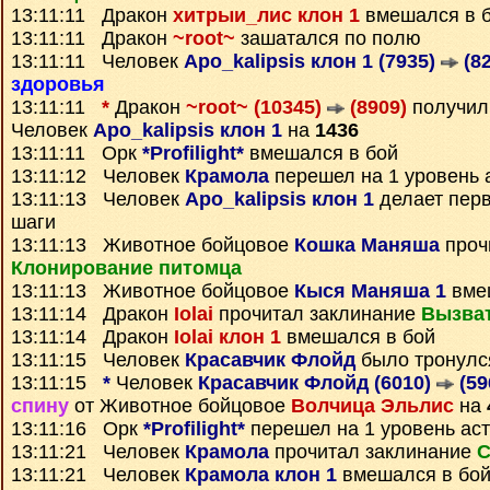
13:11:11 Дракон
хитрыи_лис клон 1
вмешался в 
13:11:11 Дракон
~root~
зашатался по полю
13:11:11 Человек
Apo_kalipsis клон 1 (7935)
(82
здоровья
13:11:11
*
Дракон
~root~ (10345)
(8909)
получи
Человек
Apo_kalipsis клон 1
на
1436
13:11:11 Орк
*Profilight*
вмешался в бой
13:11:12 Человек
Крамола
перешел на 1 уровень 
13:11:13 Человек
Apo_kalipsis клон 1
делает пер
шаги
13:11:13 Животное бойцовое
Кошка Маняша
проч
Клонирование питомца
13:11:13 Животное бойцовое
Кыся Маняша 1
вме
13:11:14 Дракон
Iolai
прочитал заклинание
Вызва
13:11:14 Дракон
Iolai клон 1
вмешался в бой
13:11:15 Человек
Красавчик Флойд
было тронулс
13:11:15
*
Человек
Красавчик Флойд (6010)
(59
спину
от Животное бойцовое
Волчица Эльлис
на
13:11:16 Орк
*Profilight*
перешел на 1 уровень ас
13:11:21 Человек
Крамола
прочитал заклинание
С
13:11:21 Человек
Крамола клон 1
вмешался в бо