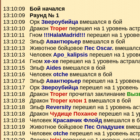
13:10:09
Бой начался
13:10:09
Раунд № 1
13:10:09 Орк
Звероубийца
вмешался в бой
13:10:10 Дракон
Troper
перешел на 1 уровень аст
13:10:11 Гном
!!!HalaMadrid!!!
перешел на 1 урове
13:10:12 Эльф
Авантюрьер
вмешался в бой
13:10:13 Животное бойцовое
Пес Oscar.
вмешался
13:10:13 Человек
Apo_kalipsis
перешел на 1 уров
13:10:14 Гном
xe-xe
перешел на 1 уровень астрал
13:10:15 Эльф
Aides
вмешался в бой
13:10:16 Человек
otche
вмешался в бой
13:10:17 Эльф
Авантюрьер
перешел на 1 уровен
13:10:17 Орк
Звероубийца
перешел на 1 уровень
13:10:18 Дракон
Troper
прочитал заклинание
Выз
13:10:18 Дракон
Troper клон 1
вмешался в бой
13:10:18 Эльф
Reversity
перешел на 1 уровень ас
13:10:18 Дракон
Чудище Поханое
перешел на 1 у
13:10:18 Человек
Красавчик Флойд
вмешался в б
13:10:19 Животное бойцовое
Пес Оладушек
вмеш
13:10:19 Человек
otche
перешел на 1 уровень аст