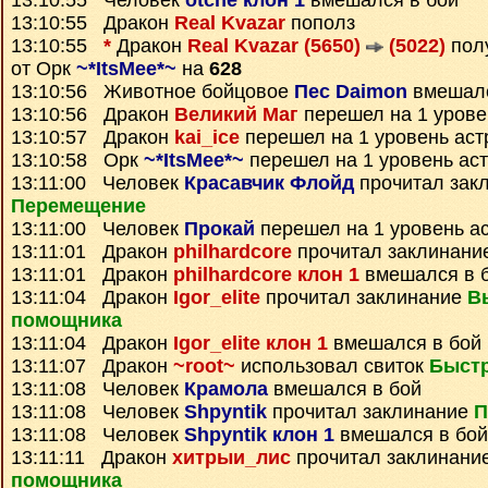
13:10:55 Человек
otche клон 1
вмешался в бой
13:10:55 Дракон
Real Kvazar
пополз
13:10:55
*
Дракон
Real Kvazar (5650)
(5022)
пол
от Орк
~*ItsMee*~
на
628
13:10:56 Животное бойцовое
Пес Daimon
вмешалс
13:10:56 Дракон
Великий Маг
перешел на 1 урове
13:10:57 Дракон
kai_ice
перешел на 1 уровень аст
13:10:58 Орк
~*ItsMee*~
перешел на 1 уровень ас
13:11:00 Человек
Красавчик Флойд
прочитал зак
Перемещение
13:11:00 Человек
Прокай
перешел на 1 уровень а
13:11:01 Дракон
philhardcore
прочитал заклинани
13:11:01 Дракон
philhardcore клон 1
вмешался в 
13:11:04 Дракон
Igor_elite
прочитал заклинание
В
помощника
13:11:04 Дракон
Igor_elite клон 1
вмешался в бой
13:11:07 Дракон
~root~
использовал свиток
Быст
13:11:08 Человек
Крамола
вмешался в бой
13:11:08 Человек
Shpyntik
прочитал заклинание
П
13:11:08 Человек
Shpyntik клон 1
вмешался в бой
13:11:11 Дракон
хитрыи_лис
прочитал заклинани
помощника