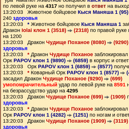
"ура" накатил Животное бойцовое
Кыся Маняша 1 
по левой руке на
4317
но получил в
ответ
на выход
13:20:03 Животное бойцовое
Кыся Маняша 1 (95
240
здоровья
13:20:03
*
Животное бойцовое
Кыся Маняша 1
за
Дракон
Iolai клон 1 (3518)
(2318)
по правой руке 
на 1200
13:20:03 Дракон
Чудище Поханое (8080)
(9290)
здоровья
13:20:03
*
Дракон
Чудище Поханое
заблокирова
Орк
PAPOV клон 1 (9890)
(6859)
в корпус и отве
13:20:03 Орк
PAPOV клон 1 (6859)
(8577)
получ
13:20:03
*
Коварный Орк
PAPOV клон 1 (8577)
(
засадил Дракон
Чудище Поханое (9290)
(699)
умопомрачительный
удар по левой руке на
8591
н
на безрассудство удар на
4295
13:20:03 Дракон
Чудище Поханое (699)
(1909)
п
здоровья
13:20:03
*
Дракон
Чудище Поханое
заблокирова
Орк
PAPOV клон 1 (4282)
(1251)
по ногам и отве
13:20:03 Дракон
Чудище Поханое (1909)
(3119)
здоровья