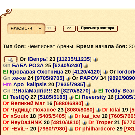
<<
>>
Просмотр повтора
Тип боя:
Чемпионат Арены
Время начала боя:
30
Or
!Вепрь!
23
[11235/11235]
Gn
БАБА РОЗА
25
[6240/6240]
El
Кровавая Охотница
20
[4120/4120]
Or
lordor
Gn
xe-xe
24
[9705/9705]
Or
PAPOV
34
[9890/989
Hm
Apo_kalipsis
20
[7935/7935]
Gn
!!!HalaMadrid!!!
20
[8270/8270]
El
Teddy-Bea
El
TestQQ
27
[5185/5185]
El
Reversity
16
[13085/
Dr
Великий Маг
16
[6880/6880]
Dr
Чудище Поханое
23
[8080/8080]
Dr
Iolai
19
[5
Dr
xSoulx
18
[5405/5405]
Dr
kai_ice
19
[7605/760
Dr
HeyDa4HNK
20
[4810/4810]
Dr
Troper
21
[6770
Dr
~EviL~
20
[7980/7980]
Dr
philhardcore
29
[981