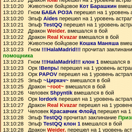
13:10:20 Дракон
Iolai
перешел на 1 уровень астра
13:10:20 Животное бойцовое
Кот Барашкин
вмеша
13:10:20 Гном
БАБА РОЗА
перешел на 1 уровень 
13:10:20 Эльф
Aides
перешел на 1 уровень астра
13:10:21 Эльф
TestQQ
перешел на 1 уровень астр
13:10:22 Дракон
Weider.
вмешался в бой
13:10:22 Дракон
Real Kvazar
вмешался в бой
13:10:22 Животное бойцовое
Кошка Маняша
вмеш
13:10:23 Гном
!!!HalaMadrid!!!
прочитал заклинан
помощника
13:10:23 Гном
!!!HalaMadrid!!! клон 1
вмешался в 
13:10:23 Орк
!Вепрь!
перешел на 1 уровень астра
13:10:23 Орк
PAPOV
перешел на 1 уровень астра
13:10:25 Эльф
~Циркач~
вмешался в бой
13:10:25 Дракон
~root~
вмешался в бой
13:10:26 Человек
Shpyntik
вмешался в бой
13:10:26 Орк
lordork
перешел на 1 уровень астра
13:10:27 Дракон
Real Kvazar
перешел на 1 уровен
13:10:27 Человек
Красавчик Флойд
перешел на 1
13:10:28 Эльф
TestQQ
прочитал заклинание
Приз
13:10:28 Эльф
TestQQ клон 1
вмешался в бой
13:10:28 Дракон
Weider.
перешел на 1 уровень ас