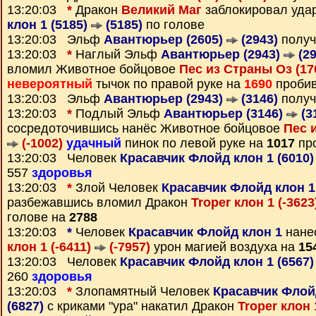
13:20:03
*
Дракон
Великий Маг
заблокировал уд
клон 1 (5185)
(5185)
по голове
13:20:03 Эльф
Авантюрьер (2605)
(2943)
получ
13:20:03
*
Наглый Эльф
Авантюрьер (2943)
(29
вломил Животное бойцовое
Пес из Страны Оз (17
невероятный
тычок по правой руке на
1690
пробив
13:20:03 Эльф
Авантюрьер (2943)
(3146)
получ
13:20:03
*
Подлый Эльф
Авантюрьер (3146)
(3
сосредоточившись нанёс Животное бойцовое
Пес 
(-1002)
удачный
пинок по левой руке на
1017
про
13:20:03 Человек
Красавчик Флойд клон 1 (6010
557
здоровья
13:20:03
*
Злой Человек
Красавчик Флойд клон 1
разбежавшись вломил Дракон
Troper клон 1 (-362
голове на
2788
13:20:03
*
Человек
Красавчик Флойд клон 1
нане
клон 1 (-6411)
(-7957)
урон магией воздуха на
15
13:20:03 Человек
Красавчик Флойд клон 1 (6567
260
здоровья
13:20:03
*
Злопамятный Человек
Красавчик Флойд
(6827)
с криками "ура" накатил Дракон
Troper клон 