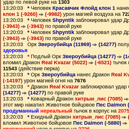
удар по левой руке на
1303
13:20:03
*
Человек
Красавчик Флойд клон 1
нане
клон 1 (-9260)
(-9982)
урон магией воздуха на
72
13:20:03
*
Человек
Shpyntik
заблокировал удар Д
(-3943)
(-3943)
по правой руке
13:20:03
*
Человек
Shpyntik
заблокировал удар Д
(-3943)
(-3943)
по правой руке
13:20:03 Орк
Звероубийца (11969)
(14277)
полу
здоровья
13:20:03
*
Подлый Орк
Звероубийца (14277)
(1
вломил Дракон
Real Kvazar (5022)
(-6521)
тычок 
11543
(действие перка)
13:20:03
*
Орк
Звероубийца
нанес Дракон
Real K
(-14197)
урон магией огня на
7676
13:20:03
*
Дракон
Real Kvazar
заблокировал удар
(14277)
(14277)
по правой руке
13:20:03
*
Коварный Дракон
хитрыи_лис (7085)
этот мир накатил Животное бойцовое
Пес Daimon 
продуманный
нереальный
тычок в корпус на
207
13:20:03
*
Ехидный Дракон
хитрыи_лис (7085)
вломил Животное бойцовое
Пес Daimon (-5880)