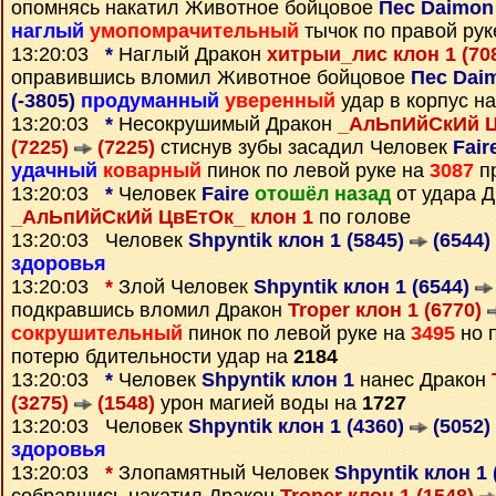
опомнясь накатил Животное бойцовое
Пес Daimon
наглый
умопомрачительный
тычок по правой рук
13:20:03
*
Наглый Дракон
хитрыи_лис клон 1 (70
оправившись вломил Животное бойцовое
Пес Daim
(-3805)
продуманный
уверенный
удар в корпус н
13:20:03
*
Несокрушимый Дракон
_АлЬпИйСкИй Ц
(7225)
(7225)
стиснув зубы засадил Человек
Fair
удачный
коварный
пинок по левой руке на
3087
пр
13:20:03
*
Человек
Faire
отошёл назад
от удара Д
_АлЬпИйСкИй ЦвЕтОк_ клон 1
по голове
13:20:03 Человек
Shpyntik клон 1 (5845)
(6544)
здоровья
13:20:03
*
Злой Человек
Shpyntik клон 1 (6544)
подкравшись вломил Дракон
Troper клон 1 (6770)
сокрушительный
пинок по левой руке на
3495
но 
потерю бдительности удар на
2184
13:20:03
*
Человек
Shpyntik клон 1
нанес Дракон
(3275)
(1548)
урон магией воды на
1727
13:20:03 Человек
Shpyntik клон 1 (4360)
(5052)
здоровья
13:20:03
*
Злопамятный Человек
Shpyntik клон 1 