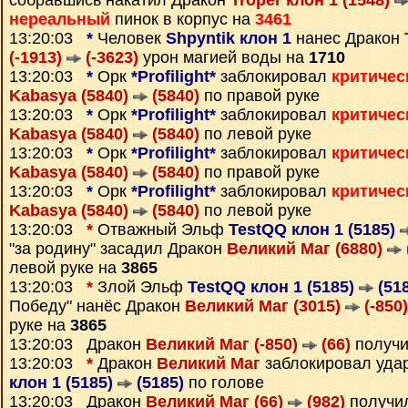
собравшись накатил Дракон
Troper клон 1 (1548)
нереальный
пинок в корпус на
3461
13:20:03
*
Человек
Shpyntik клон 1
нанес Дракон
(-1913)
(-3623)
урон магией воды на
1710
13:20:03
*
Орк
*Profilight*
заблокировал
критичес
Kabasya (5840)
(5840)
по правой руке
13:20:03
*
Орк
*Profilight*
заблокировал
критичес
Kabasya (5840)
(5840)
по левой руке
13:20:03
*
Орк
*Profilight*
заблокировал
критичес
Kabasya (5840)
(5840)
по правой руке
13:20:03
*
Орк
*Profilight*
заблокировал
критичес
Kabasya (5840)
(5840)
по левой руке
13:20:03
*
Отважный Эльф
TestQQ клон 1 (5185)
"за родину" засадил Дракон
Великий Маг (6880)
левой руке на
3865
13:20:03
*
Злой Эльф
TestQQ клон 1 (5185)
(518
Победу" нанёс Дракон
Великий Маг (3015)
(-850)
руке на
3865
13:20:03 Дракон
Великий Маг (-850)
(66)
получи
13:20:03
*
Дракон
Великий Маг
заблокировал уд
клон 1 (5185)
(5185)
по голове
13:20:03 Дракон
Великий Маг (66)
(982)
получи