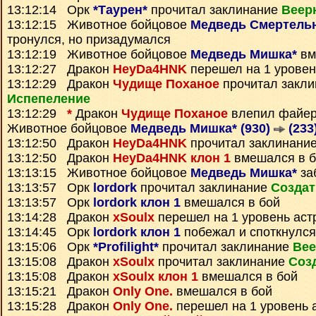
13:12:14 Орк
*Таурен*
прочитал заклинание
Веер
13:12:15 Животное бойцовое
Медведь Смертель
тронулся, но призадумался
13:12:19 Животное бойцовое
Медведь Мишка*
вм
13:12:27 Дракон
HeyDa4HNK
перешел на 1 уровен
13:12:29 Дракон
Чудище Поханое
прочитал закли
Испепеление
13:12:29
*
Дракон
Чудище Поханое
влепил файер
Животное бойцовое
Медведь Мишка* (930)
(233
13:12:50 Дракон
HeyDa4HNK
прочитал заклинани
13:12:50 Дракон
HeyDa4HNK клон 1
вмешался в б
13:13:15 Животное бойцовое
Медведь Мишка*
за
13:13:57 Орк
lordork
прочитал заклинание
Создат
13:13:57 Орк
lordork клон 1
вмешался в бой
13:14:28 Дракон
xSoulx
перешел на 1 уровень аст
13:14:45 Орк
lordork клон 1
побежал и споткнулся
13:15:06 Орк
*Profilight*
прочитал заклинание
Вее
13:15:08 Дракон
xSoulx
прочитал заклинание
Соз
13:15:08 Дракон
xSoulx клон 1
вмешался в бой
13:15:21 Дракон
Only One.
вмешался в бой
13:15:28 Дракон
Only One.
перешел на 1 уровень 