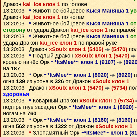
Дракон
kai_ice клон 1
по голове
13:20:03
*
Животное бойцовое
Кыся Маняша 1
ув
Дракон
kai_ice клон 1
по ногам
13:20:03
*
Животное бойцовое
Кыся Маняша 1
от
сторону
от удара Дракон
kai_ice клон 1
по правой 
13:20:03
*
Животное бойцовое
Кыся Маняша 1
от
удара Дракон
kai_ice клон 1
по правой руке
13:20:03 Дракон
xSoulx клон 1 (5405)
(5470)
пол
13:20:03
*
Подлый Дракон
xSoulx клон 1 (5470)
кровью нанёс Орк
~*ItsMee*~ клон 1 (9107)
(8920
на
187
13:20:03
*
Орк
~*ItsMee*~ клон 1 (8920)
(8920)
п
огня
139
из урона в
326
от Дракон
xSoulx клон 1
13:20:03 Дракон
xSoulx клон 1 (5470)
(5734)
пол
здоровья
13:20:03
*
Коварный Дракон
xSoulx клон 1 (5734)
подпрыгнув засадил Орк
~*ItsMee*~ клон 1 (8920)
ногам на
760
13:20:03
*
Орк
~*ItsMee*~ клон 1 (8160)
(8160)
п
огня
562
из урона в
1322
от Дракон
xSoulx клон 1
13:20:03
*
Злопамятный Орк
~*ItsMee*~ клон 1 (8