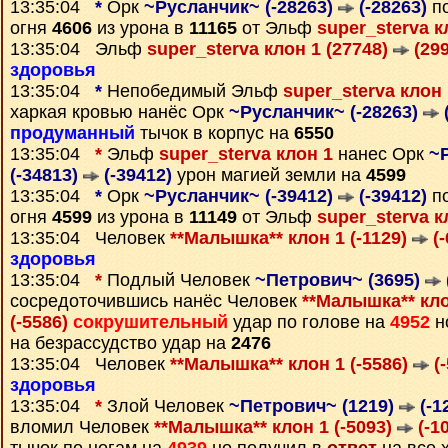
13:35:04
*
Орк
~Русланчик~ (-28263)
(-28263)
по
огня
4606
из урона в
11165
от Эльф
super_sterva к
13:35:04 Эльф
super_sterva клон 1 (27748)
(299
здоровья
13:35:04
*
Непобедимый Эльф
super_sterva клон 
харкая кровью нанёс Орк
~Русланчик~ (-28263)
продуманный
тычок в корпус на
6550
13:35:04
*
Эльф
super_sterva клон 1
нанес Орк
~
(-34813)
(-39412)
урон магией земли на
4599
13:35:04
*
Орк
~Русланчик~ (-39412)
(-39412)
по
огня
4599
из урона в
11149
от Эльф
super_sterva к
13:35:04 Человек
**Малышка** клон 1 (-1129)
(-
здоровья
13:35:04
*
Подлый Человек
~Петрович~ (3695)
сосредоточившись нанёс Человек
**Малышка** кло
(-5586)
сокрушительный
удар по голове на
4952
н
на безрассудство удар на
2476
13:35:04 Человек
**Малышка** клон 1 (-5586)
(-
здоровья
13:35:04
*
Злой Человек
~Петрович~ (1219)
(-1
вломил Человек
**Малышка** клон 1 (-5093)
(-1