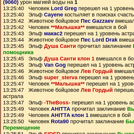
(9060)
урон магией воды на
1
13:25:40 Человек
Lord Greg
перешел на 1 уровень
13:25:40 Эльф
Cayene
костыляет в поисках счасть
13:25:42 Животное бойцовое
Пес Gazzaev
вмешал
13:25:42 Человек
**Малышка**
вмешался в бой
13:25:43 Эльф
макас2
перешел на 1 уровень астр
13:25:44 Животное бойцовое
Пес Lord Drak
вмеша
13:25:45 Эльф
Душа Санти
прочитал заклинание
помощника
13:25:45 Эльф
Душа Санти клон 1
вмешался в бо
13:25:45 Эльф
Van Gog
перешел на 1 уровень аст
13:25:46 Животное бойцовое
Лев Гордый
вмешалс
13:25:46 Эльф
super_sterva
перешел на 1 уровен
13:25:47 Человек
**Малышка**
перешел на 1 уров
13:25:47 Животное бойцовое
Лев Гордый
перешел
астрала
13:25:47 Эльф
-TheBoss-
перешел на 1 уровень а
13:25:49 Человек
AHITTA
прочитал заклинание
Вы
13:25:49 Человек
AHITTA клон 1
вмешался в бой
13:25:50 Человек
Rota90
прочитал заклинание
Бы
Перемещение