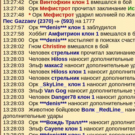
13:27:42 Орк
Винтофкин клон 1
вмешался в бой
13:27:48 Орк
Мефистрот
прочитал заклинание
Ис
13:27:48
*
Орк
Мефистрот
ударил молнией по Жи
Пес Gazzaev (2370)
(593)
на 1777
13:27:57 Орк
***denis*** клон 1
заблудился
13:27:58 Хоббит
Амфитрион клон 1
вмешался в 
13:28:00 Орк
***denis***
костыляет в поисках счас
13:28:02 Гном
Christine
вмешался в бой
13:28:03 Человек
стрельник
прочитал заклинани
13:28:03 Человек
Hiloss
наносит дополнительные
13:28:03 Эльф
макас2
наносит дополнительные у
13:28:03 Человек
Hiloss клон 1
наносит дополнит
13:28:03 Человек
стрельник
наносит дополнител
13:28:03 Орк
_SkyLine_ клон 1
наносит дополнит
13:28:03 Эльф
Van Gog
наносит дополнительные 
13:28:03 Человек
Danger78 клон 1
наносит допол
13:28:03 Орк
***denis***
наносит дополнительные 
13:28:03 Животное бойцовое
Волк _RedLine_
нан
дополнительные удары
13:28:03 Орк
***Вождь Тралл***
наносит дополни
13:28:03 Эльф
Cayene клон 1
наносит дополните