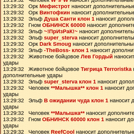
13:29:32 Человек
W*s*W
наносит дополнительные
13:29:32 Орк
Мефистрот
наносит дополнительны
13:29:32 Орк
Винтофкин
наносит дополнительны
13:29:32 Эльф
Душа Санти клон 1
наносит допол
13:29:32 Гном
ОБНИНСК 60000
наносит дополнит
13:29:32 Эльф
~!ПрИзРаК!~
наносит дополнитель
13:29:32 Эльф
super_sterva
наносит дополнитель
13:29:32 Орк
Dark Smoug
наносит дополнительны
13:29:32 Эльф
-TheBoss- клон 1
наносит дополни
13:29:32 Животное бойцовое
Лев Гордый
наносит
удары
13:29:32 Животное бойцовое
Тигрица Terroristka
дополнительные удары
13:29:32 Эльф
super_sterva клон 1
наносит допо
13:29:32 Человек
**Малышка** клон 1
наносит до
удары
13:29:32 Эльф
В ожидании чуда клон 1
наносит 
удары
13:29:32 Человек
**Малышка**
наносит дополнит
13:29:32 Гном
ОБНИНСК 60000 клон 1
наносит до
удары
13:29:32 Человек
ReefCool
наносит дополнительн