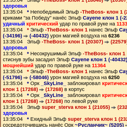
13:35:04 Эльф
-TheBoss- клон 1 (18040)
(20307
здоровья
13:35:04
*
Непобедимый Эльф
-TheBoss- клон 1 
криками "за Победу" нанёс Эльф
Cayene клон 1 (-
удачный
критический
удар по правой руке на
113
13:35:04
*
Эльф
-TheBoss- клон 1
нанес Эльф
Ca
(-34196)
(-40432)
урон магией воздуха на
6236
13:35:04 Эльф
-TheBoss- клон 1 (20307)
(22579
здоровья
13:35:04
*
Несокрушимый Эльф
-TheBoss- клон 1
стиснув зубы засадил Эльф
Cayene клон 1 (-40432
мощнейший
удар по правой руке на
11364
13:35:04
*
Эльф
-TheBoss- клон 1
нанес Эльф
Ca
(-51796)
(-58046)
урон магией воздуха на
6250
13:35:04
*
Орк
_SkyLine_
заблокировал
критичес
клон 1 (17268)
(17268)
в корпус
13:35:04
*
Орк
_SkyLine_
заблокировал
критичес
клон 1 (17268)
(17268)
по левой руке
13:35:04 Эльф
super_sterva клон 1 (21055)
(232
здоровья
13:35:04
*
Ехидный Эльф
super_sterva клон 1 (2
сосредоточившись нанёс Орк
~Русланчик~ (5205)