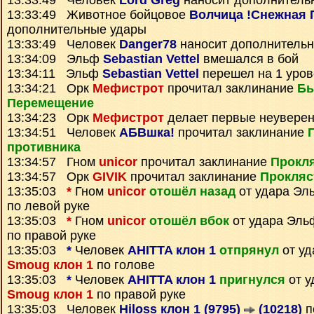
13:33:49 Человек
Lord Greg
наносит дополнитель
13:33:49 Животное бойцовое
Волчица !Снежная 
дополнительные удары
13:33:49 Человек
Danger78
наносит дополнитель
13:34:09 Эльф
Sebastian Vettel
вмешался в бой
13:34:11 Эльф
Sebastian Vettel
перешел на 1 уров
13:34:21 Орк
Мефистрот
прочитал заклинание
Бы
Перемещение
13:34:23 Орк
Мефистрот
делает первые неувере
13:34:51 Человек
АБВшка!
прочитал заклинание
противника
13:34:57 Гном
unicor
прочитал заклинание
Прокля
13:34:57 Орк
GIVIK
прочитал заклинание
Прокляс
13:35:03
*
Гном
unicor
отошёл назад
от удара Э
по левой руке
13:35:03
*
Гном
unicor
отошёл вбок
от удара Эл
по правой руке
13:35:03
*
Человек
AHITTA клон 1
отпрянул
от уд
Smoug клон 1
по голове
13:35:03
*
Человек
AHITTA клон 1
пригнулся
от у
Smoug клон 1
по правой руке
13:35:03 Человек
Hiloss клон 1 (9795)
(10218)
п