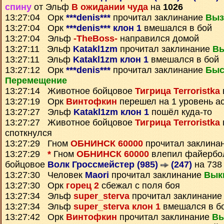
спину
от Эльф
В ожидании чуда
на
1026
13:27:04 Орк
***denis***
прочитал заклинание
Выз
13:27:04 Орк
***denis*** клон 1
вмешался в бой
13:27:04 Эльф
-TheBoss-
направился домой
13:27:11 Эльф
Katakl1zm
прочитал заклинание
Вы
13:27:11 Эльф
Katakl1zm клон 1
вмешался в бой
13:27:12 Орк
***denis***
прочитал заклинание
Быс
Перемещение
13:27:14 Животное бойцовое
Тигрица Terroristka
13:27:19 Орк
Винтофкин
перешел на 1 уровень а
13:27:27 Эльф
Katakl1zm клон 1
пошёл куда-то
13:27:27 Животное бойцовое
Тигрица Terroristka
споткнулся
13:27:29 Гном
ОБНИНСК 60000
прочитал заклина
13:27:29
*
Гном
ОБНИНСК 60000
влепил файербо
бойцовое
Волк Гроссмейстер (985)
(247)
на 738
13:27:30 Человек
Maori
прочитал заклинание
Вык
13:27:30 Орк
горец 2
сбежал с поля боя
13:27:34 Эльф
super_sterva
прочитал заклинани
13:27:34 Эльф
super_sterva клон 1
вмешался в б
13:27:42 Орк
Винтофкин
прочитал заклинание
Вы