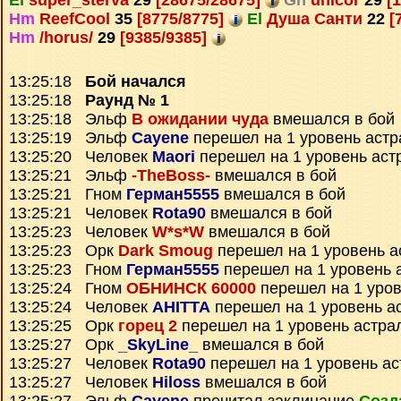
El
super_sterva
29
[28675/28675]
Gn
unicor
29
[1
Hm
ReefCool
35
[8775/8775]
El
Душа Санти
22
[
Hm
/horus/
29
[9385/9385]
13:25:18
Бой начался
13:25:18
Раунд № 1
13:25:18 Эльф
В ожидании чуда
вмешался в бой
13:25:19 Эльф
Cayene
перешел на 1 уровень астр
13:25:20 Человек
Maori
перешел на 1 уровень аст
13:25:21 Эльф
-TheBoss-
вмешался в бой
13:25:21 Гном
Герман5555
вмешался в бой
13:25:21 Человек
Rota90
вмешался в бой
13:25:23 Человек
W*s*W
вмешался в бой
13:25:23 Орк
Dark Smoug
перешел на 1 уровень а
13:25:23 Гном
Герман5555
перешел на 1 уровень 
13:25:24 Гном
ОБНИНСК 60000
перешел на 1 уров
13:25:24 Человек
AHITTA
перешел на 1 уровень а
13:25:25 Орк
горец 2
перешел на 1 уровень астра
13:25:27 Орк
_SkyLine_
вмешался в бой
13:25:27 Человек
Rota90
перешел на 1 уровень ас
13:25:27 Человек
Hiloss
вмешался в бой