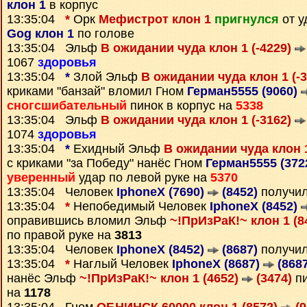
клон 1
в корпус
13:35:04
*
Орк
Мефистрот клон 1
пригнулся
от 
Gog клон 1
по голове
13:35:04 Эльф
В ожидании чуда клон 1 (-4229)
1067
здоровья
13:35:04
*
Злой Эльф
В ожидании чуда клон 1 (-
криками "банзай" вломил Гном
Герман5555 (9060)
сногсшибательный
пинок в корпус на
5338
13:35:04 Эльф
В ожидании чуда клон 1 (-3162)
1074
здоровья
13:35:04
*
Ехидный Эльф
В ожидании чуда клон 1
с криками "за Победу" нанёс Гном
Герман5555 (372
уверенный
удар по левой руке на
5370
13:35:04 Человек
IphoneX (7690)
(8452)
получи
13:35:04
*
Непобедимый Человек
IphoneX (8452)
оправившись вломил Эльф
~!ПрИзРаК!~ клон 1 (8
по правой руке на
3813
13:35:04 Человек
IphoneX (8452)
(8687)
получи
13:35:04
*
Наглый Человек
IphoneX (8687)
(8687
нанёс Эльф
~!ПрИзРаК!~ клон 1 (4652)
(3474)
пи
на
1178