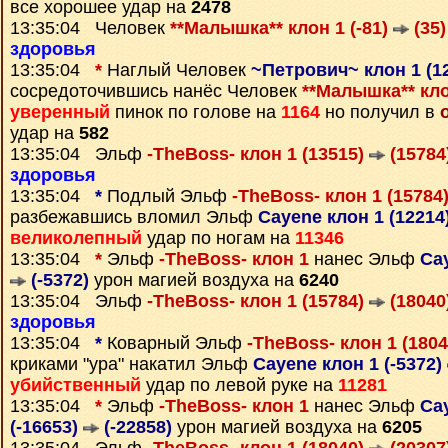
все хорошее удар на
2478
13:35:04 Человек
**Малышка** клон 1 (-81)
(35)
здоровья
13:35:04
*
Наглый Человек
~Петрович~ клон 1 (1
сосредоточившись нанёс Человек
**Малышка** кло
уверенный
пинок по голове на
1164
но получил в
удар на
582
13:35:04 Эльф
-TheBoss- клон 1 (13515)
(15784
здоровья
13:35:04
*
Подлый Эльф
-TheBoss- клон 1 (15784
разбежавшись вломил Эльф
Cayene клон 1 (12214
великолепный
удар по ногам на
11346
13:35:04
*
Эльф
-TheBoss- клон 1
нанес Эльф
Cay
(-5372)
урон магией воздуха на
6240
13:35:04 Эльф
-TheBoss- клон 1 (15784)
(18040
здоровья
13:35:04
*
Коварный Эльф
-TheBoss- клон 1 (180
криками "ура" накатил Эльф
Cayene клон 1 (-5372)
убийственный
удар по левой руке на
11281
13:35:04
*
Эльф
-TheBoss- клон 1
нанес Эльф
Ca
(-16653)
(-22858)
урон магией воздуха на
6205