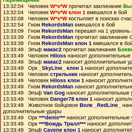
Перемещение
13:32:04 Человек
W*s*W
прочитал заклинание
Вы
13:32:04 Человек
W*s*W клон 1
вмешался в бой
13:32:08 Человек
W*s*W
костыляет в поисках счас
13:32:54 Гном
RekordsMan
вмешался в бой
13:33:09 Гном
RekordsMan
перешел на 1 уровень 
13:33:39 Гном
RekordsMan
прочитал заклинание
13:33:39 Гном
RekordsMan клон 1
вмешался в бо
13:33:49 Эльф
макас2
прочитал заклинание
Боев
13:33:49 Человек
Hiloss
наносит дополнительные
13:33:49 Эльф
макас2
наносит дополнительные у
13:33:49 Орк
_SkyLine_ клон 1
наносит дополнит
13:33:49 Человек
стрельник
наносит дополнител
13:33:49 Человек
Hiloss клон 1
наносит дополнит
13:33:49 Гном
RekordsMan
наносит дополнительн
13:33:49 Эльф
Van Gog
наносит дополнительные 
13:33:49 Человек
Danger78 клон 1
наносит допол
13:33:49 Животное бойцовое
Волк _RedLine_
нан
дополнительные удары
13:33:49 Орк
***denis***
наносит дополнительные 
13:33:49 Орк
***Вождь Тралл***
наносит дополни
13:33:49 Эльф
Cayene клон 1
наносит дополните