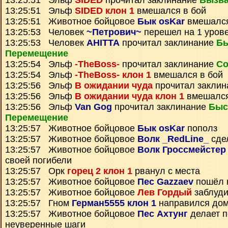
13:25:51 Эльф
SIDED
прочитал заклинание
Вызва
13:25:51 Эльф
SIDED клон 1
вмешался в бой
13:25:51 Животное бойцовое
Бык osKar
вмешался
13:25:53 Человек
~Петрович~
перешел на 1 уров
13:25:53 Человек
AHITTA
прочитал заклинание
Бы
Перемещение
13:25:54 Эльф
-TheBoss-
прочитал заклинание
Со
13:25:54 Эльф
-TheBoss- клон 1
вмешался в бой
13:25:56 Эльф
В ожидании чуда
прочитал закли
13:25:56 Эльф
В ожидании чуда клон 1
вмешался
13:25:56 Эльф
Van Gog
прочитал заклинание
Быс
Перемещение
13:25:57 Животное бойцовое
Бык osKar
пополз
13:25:57 Животное бойцовое
Волк _RedLine_
сде
13:25:57 Животное бойцовое
Волк Гроссмейстер
своей погибели
13:25:57 Орк
горец 2 клон 1
рванул с места
13:25:57 Животное бойцовое
Пес Gazzaev
пошёл к
13:25:57 Животное бойцовое
Лев Гордый
заблуд
13:25:57 Гном
Герман5555 клон 1
направился до
13:25:57 Животное бойцовое
Пес Ахтунг
делает 
неуверенные шаги