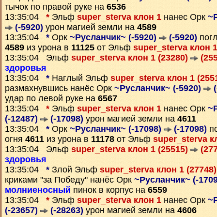
тычок по правой руке на
6536
13:35:04
*
Эльф
super_sterva клон 1
нанес Орк
~Р
(-5920)
урон магией земли на
4589
13:35:04
*
Орк
~Русланчик~ (-5920)
(-5920)
погл
4589
из урона в
11125
от Эльф
super_sterva клон 
13:35:04 Эльф
super_sterva клон 1 (23280)
(255
здоровья
13:35:04
*
Наглый Эльф
super_sterva клон 1 (255
размахнувшись нанёс Орк
~Русланчик~ (-5920)
(
удар по левой руке на
6567
13:35:04
*
Эльф
super_sterva клон 1
нанес Орк
~
(-12487)
(-17098)
урон магией земли на
4611
13:35:04
*
Орк
~Русланчик~ (-17098)
(-17098)
по
огня
4611
из урона в
11178
от Эльф
super_sterva к
13:35:04 Эльф
super_sterva клон 1 (25515)
(277
здоровья
13:35:04
*
Злой Эльф
super_sterva клон 1 (27748
криками "за Победу" нанёс Орк
~Русланчик~ (-170
молниеносный
пинок в корпус на
6559
13:35:04
*
Эльф
super_sterva клон 1
нанес Орк
~
(-23657)
(-28263)
урон магией земли на
4606