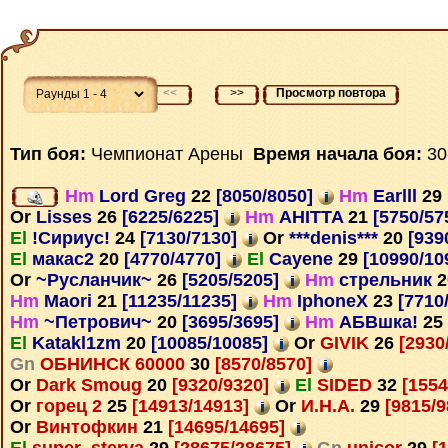
<<
>>
Просмотр повтора
Тип боя:
Чемпионат Арены
Время начала боя:
30
Hm
Lord Greg
22
[8050/8050]
Hm
Earlll
29
Or
Lisses
26
[6225/6225]
Hm
AHITTA
21
[5750/57
El
!Сириус!
24
[7130/7130]
Or
***denis***
20
[939
El
макас2
20
[4770/4770]
El
Cayene
29
[10990/10
Or
~Русланчик~
26
[5205/5205]
Hm
стрельник
2
Hm
Maori
21
[11235/11235]
Hm
IphoneX
23
[7710
Hm
~Петрович~
20
[3695/3695]
Hm
АБВшка!
25
El
Katakl1zm
20
[10085/10085]
Or
GIVIK
26
[2930
Gn
ОБНИНСК 60000
30
[8570/8570]
Or
Dark Smoug
20
[9320/9320]
El
SIDED
32
[1554
Or
горец 2
25
[14913/14913]
Or
И.Н.А.
29
[9815/
Or
Винтофкин
21
[14695/14695]