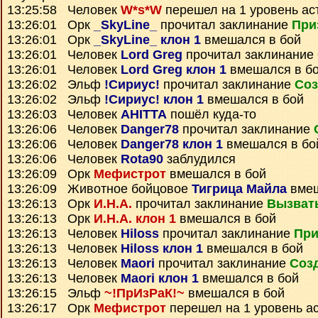
13:25:58 Человек
W*s*W
перешел на 1 уровень ас
13:26:01 Орк
_SkyLine_
прочитал заклинание
При
13:26:01 Орк
_SkyLine_ клон 1
вмешался в бой
13:26:01 Человек
Lord Greg
прочитал заклинание
13:26:01 Человек
Lord Greg клон 1
вмешался в б
13:26:02 Эльф
!Сириус!
прочитал заклинание
Соз
13:26:02 Эльф
!Сириус! клон 1
вмешался в бой
13:26:03 Человек
AHITTA
пошёл куда-то
13:26:06 Человек
Danger78
прочитал заклинание
13:26:06 Человек
Danger78 клон 1
вмешался в бо
13:26:06 Человек
Rota90
заблудился
13:26:09 Орк
Мефистрот
вмешался в бой
13:26:09 Животное бойцовое
Тигрица Майла
вмеш
13:26:13 Орк
И.Н.А.
прочитал заклинание
Вызват
13:26:13 Орк
И.Н.А. клон 1
вмешался в бой
13:26:13 Человек
Hiloss
прочитал заклинание
При
13:26:13 Человек
Hiloss клон 1
вмешался в бой
13:26:13 Человек
Maori
прочитал заклинание
Соз
13:26:13 Человек
Maori клон 1
вмешался в бой
13:26:15 Эльф
~!ПрИзРаК!~
вмешался в бой
13:26:17 Орк
Мефистрот
перешел на 1 уровень а