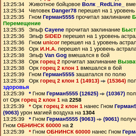
13:25:34 Животное бойцовое
Волк _RedLine_
вме
13:25:34 Человек
Danger78
перешел на 1 уровень
13:25:35 Гном
Герман5555
прочитал заклинание
Б
Перемещение
13:25:35 Эльф
Cayene
прочитал заклинание
Быст
13:25:36 Эльф
SIDED
перешел на 1 уровень астр
13:25:36 Гном
unicor
перешел на 1 уровень астра
13:25:36 Орк
И.Н.А.
перешел на 1 уровень астрал
13:25:38 Эльф
Van Gog
вмешался в бой
13:25:38 Орк
горец 2
прочитал заклинание
Вызва
13:25:38 Орк
горец 2 клон 1
вмешался в бой
13:25:39 Гном
Герман5555
зашатался по полю
13:25:39 Орк
горец 2 клон 1 (14913)
(15364)
пол
здоровья
13:25:39
*
Гном
Герман5555 (12625)
(10367)
пол
от Орк
горец 2 клон 1
на
2258
13:25:39
*
Орк
горец 2 клон 1
нанес Гном
Герман5
(9063)
урон магией воздуха на
1304
13:25:39
*
Гном
Герман5555 (9063)
(9061)
полу
Гном
ОБНИНСК 60000
на
2
13:25:39
*
Гном
ОБНИНСК 60000
нанес Гном
Герм