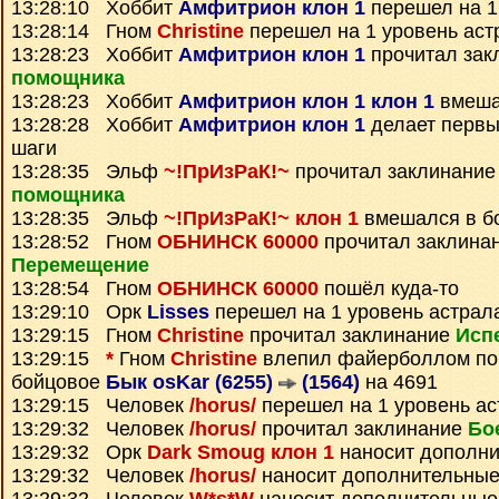
13:28:10 Хоббит
Амфитрион клон 1
перешел на 1
13:28:14 Гном
Christine
перешел на 1 уровень аст
13:28:23 Хоббит
Амфитрион клон 1
прочитал зак
помощника
13:28:23 Хоббит
Амфитрион клон 1 клон 1
вмеша
13:28:28 Хоббит
Амфитрион клон 1
делает первы
шаги
13:28:35 Эльф
~!ПрИзРаК!~
прочитал заклинани
помощника
13:28:35 Эльф
~!ПрИзРаК!~ клон 1
вмешался в б
13:28:52 Гном
ОБНИНСК 60000
прочитал заклина
Перемещение
13:28:54 Гном
ОБНИНСК 60000
пошёл куда-то
13:29:10 Орк
Lisses
перешел на 1 уровень астрал
13:29:15 Гном
Christine
прочитал заклинание
Исп
13:29:15
*
Гном
Christine
влепил файерболлом по
бойцовое
Бык osKar (6255)
(1564)
на 4691
13:29:15 Человек
/horus/
перешел на 1 уровень ас
13:29:32 Человек
/horus/
прочитал заклинание
Бо
13:29:32 Орк
Dark Smoug клон 1
наносит дополни
13:29:32 Человек
/horus/
наносит дополнительные