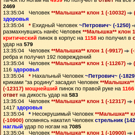
тычок по ногам на
4939
но получил в
ответ
на все 
2469
13:35:04 Человек
**Малышка** клон 1 (-10032)
(
здоровья
13:35:04
*
Ехидный Человек
~Петрович~ (-1250)
размахнувшись нанёс Человек
**Малышка** клон 1
критический
пинок в корпус на
1158
но получил в
удар на
579
13:35:04 Человек
**Малышка** клон 1 (-9917)
(-
ребра и получил 192 повреждений
13:35:04 Человек
**Малышка** клон 1 (-11267)
(
116
здоровья
13:35:04
*
Нахальный Человек
~Петрович~ (-182
криками "за родину" засадил Человек
**Малышка** 
(-12317)
мощнейший
пинок по правой руке на
1166
ответ
на дикость удар на
583
13:35:04 Человек
**Малышка** клон 1 (-12317)
1417
здоровья
13:35:04
*
Несокрушимый Человек
**Малышка** кл
(-10900)
опомнясь накатил Человек
стрельник (14
наглый
удар по ногам на
7085
13:35:04 Человек
**Малышка** клон 1 (-10900)
(