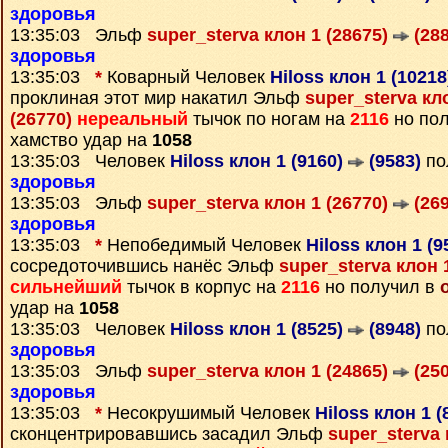
здоровья
13:35:03 Эльф
super_sterva клон 1 (28675)
(288
здоровья
13:35:03
*
Коварный Человек
Hiloss клон 1 (1021
проклиная этот мир накатил Эльф
super_sterva кл
(26770)
нереальный
тычок по ногам на
2116
но по
хамство удар на
1058
13:35:03 Человек
Hiloss клон 1 (9160)
(9583)
по
здоровья
13:35:03 Эльф
super_sterva клон 1 (26770)
(269
здоровья
13:35:03
*
Непобедимый Человек
Hiloss клон 1 (
сосредоточившись нанёс Эльф
super_sterva клон 
сильнейший
тычок в корпус на
2116
но получил в
удар на
1058
13:35:03 Человек
Hiloss клон 1 (8525)
(8948)
по
здоровья
13:35:03 Эльф
super_sterva клон 1 (24865)
(250
здоровья
13:35:03
*
Несокрушимый Человек
Hiloss клон 1 
сконцентрировавшись засадил Эльф
super_sterva 