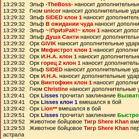
13:29:32 Эльф
-TheBoss-
наносит дополнительны
13:29:32 Гном
unicor
наносит дополнительные уд
13:29:32 Эльф
SIDED клон 1
наносит дополнител
13:29:32 Эльф
В ожидании чуда
наносит дополни
13:29:32 Эльф
~!ПрИзРаК!~ клон 1
наносит допо
13:29:32 Эльф
Душа Санти
наносит дополнитель
13:29:32 Орк
GIVIK
наносит дополнительные удар
13:29:32 Орк
Мефистрот клон 1
наносит дополни
13:29:32 Орк
И.Н.А. клон 1
наносит дополнительн
13:29:32 Орк
горец 2 клон 1
наносит дополнитель
13:29:32 Эльф
SIDED
наносит дополнительные у
13:29:32 Орк
И.Н.А.
наносит дополнительные уда
13:29:32 Орк
Винтофкин клон 1
наносит дополни
13:29:32 Гном
Christine
наносит дополнительные 
13:29:41 Орк
Lisses
прочитал заклинание
Вызват
13:29:41 Орк
Lisses клон 1
вмешался в бой
13:29:42 Орк
Lion**
вмешался в бой
13:29:51 Орк
Lisses
прочитал заклинание
Быстро
13:29:52 Животное бойцовое
Тигр Shere Khan
вме
13:29:53 Животное бойцовое
Тигр Shere Khan
пер
астрала