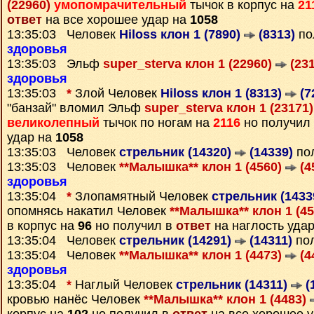
(22960)
умопомрачительный
тычок в корпус на
21
ответ
на все хорошее удар на
1058
13:35:03 Человек
Hiloss клон 1 (7890)
(8313)
по
здоровья
13:35:03 Эльф
super_sterva клон 1 (22960)
(231
здоровья
13:35:03
*
Злой Человек
Hiloss клон 1 (8313)
(7
"банзай" вломил Эльф
super_sterva клон 1 (23171
великолепный
тычок по ногам на
2116
но получил
удар на
1058
13:35:03 Человек
стрельник (14320)
(14339)
по
13:35:03 Человек
**Малышка** клон 1 (4560)
(4
здоровья
13:35:04
*
Злопамятный Человек
стрельник (1433
опомнясь накатил Человек
**Малышка** клон 1 (4
в корпус на
96
но получил в
ответ
на наглость уда
13:35:04 Человек
стрельник (14291)
(14311)
по
13:35:04 Человек
**Малышка** клон 1 (4473)
(4
здоровья
13:35:04
*
Наглый Человек
стрельник (14311)
(
кровью нанёс Человек
**Малышка** клон 1 (4483)