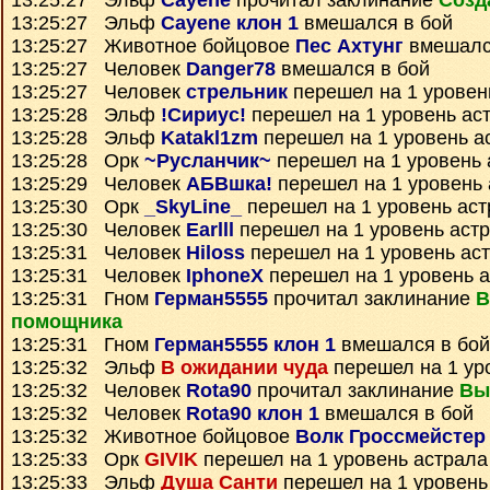
13:25:27 Эльф
Cayene
прочитал заклинание
Созд
13:25:27 Эльф
Cayene клон 1
вмешался в бой
13:25:27 Животное бойцовое
Пес Ахтунг
вмешалс
13:25:27 Человек
Danger78
вмешался в бой
13:25:27 Человек
стрельник
перешел на 1 уровен
13:25:28 Эльф
!Сириус!
перешел на 1 уровень ас
13:25:28 Эльф
Katakl1zm
перешел на 1 уровень а
13:25:28 Орк
~Русланчик~
перешел на 1 уровень 
13:25:29 Человек
АБВшка!
перешел на 1 уровень 
13:25:30 Орк
_SkyLine_
перешел на 1 уровень ас
13:25:30 Человек
Earlll
перешел на 1 уровень аст
13:25:31 Человек
Hiloss
перешел на 1 уровень ас
13:25:31 Человек
IphoneX
перешел на 1 уровень 
13:25:31 Гном
Герман5555
прочитал заклинание
В
помощника
13:25:31 Гном
Герман5555 клон 1
вмешался в бой
13:25:32 Эльф
В ожидании чуда
перешел на 1 ур
13:25:32 Человек
Rota90
прочитал заклинание
Вы
13:25:32 Человек
Rota90 клон 1
вмешался в бой
13:25:32 Животное бойцовое
Волк Гроссмейстер
13:25:33 Орк
GIVIK
перешел на 1 уровень астрала
13:25:33 Эльф
Душа Санти
перешел на 1 уровень