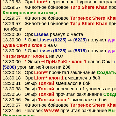
13:29:53 Орк
Lion**
перешел на 1 уровень астрал
13:29:57 Животное бойцовое
Тигр Shere Khan
про
Клонирование питомца
13:29:57 Животное бойцовое
Тигренок Shere Kha
13:29:57 Животное бойцовое
Тигр Shere Khan
при
погибели
13:30:00 Орк
Lisses
рванул с места
13:30:00
*
Орк
Lisses (6225)
(6225)
получил
уда
Душа Санти клон 1
на
0
13:30:00
*
Орк
Lisses (6225)
(5518)
получил
уда
~!ПрИзРаК!~ клон 1
на
707
13:30:00
*
Эльф
~!ПрИзРаК!~ клон 1
нанес Орк
L
(5288)
урон магией огня на
230
13:30:18 Орк
Lion**
прочитал заклинание
Создать
13:30:18 Орк
Lion** клон 1
вмешался в бой
13:30:31 Эльф
Толкай
вмешался в бой
13:30:38 Эльф
Толкай
перешел на 1 уровень астр
13:30:56 Эльф
Толкай
прочитал заклинание
Созд
13:30:56 Эльф
Толкай клон 1
вмешался в бой
13:30:57 Животное бойцовое
Тигренок Shere Kha
13:31:46 Человек
W*s*W
прочитал заклинание
Бы