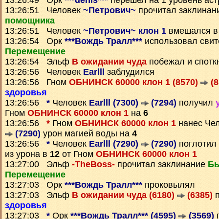
13:26:49 Орк
***denis***
перешел на 1 уровень ас
13:26:51 Человек
~Петрович~
прочитал заклинан
помощника
13:26:51 Человек
~Петрович~ клон 1
вмешался в
13:26:54 Орк
***Вождь Тралл***
использовал сви
Перемещение
13:26:54 Эльф
В ожидании чуда
побежал и спотк
13:26:56 Человек
Earlll
заблудился
13:26:56 Гном
ОБНИНСК 60000 клон 1 (8570)
(8
здоровья
13:26:56
*
Человек
Earlll (7300)
(7294)
получил
Гном
ОБНИНСК 60000 клон 1
на
6
13:26:56
*
Гном
ОБНИНСК 60000 клон 1
нанес Че
(7290)
урон магией воды на
4
13:26:56
*
Человек
Earlll (7290)
(7290)
поглотил
из урона в
12
от Гном
ОБНИНСК 60000 клон 1
13:27:00 Эльф
-TheBoss-
прочитал заклинание
Бы
Перемещение
13:27:03 Орк
***Вождь Тралл***
проковылял
13:27:03 Эльф
В ожидании чуда (6180)
(6385)
п
здоровья
13:27:03
*
Орк
***Вождь Тралл*** (4595)
(3569)