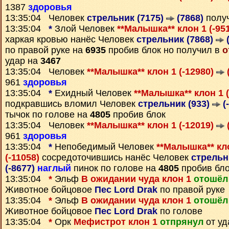
1387
здоровья
13:35:04 Человек
стрельник (7175)
(7868)
полу
13:35:04
*
Злой Человек
**Малышка** клон 1 (-95
харкая кровью нанёс Человек
стрельник (7868)
(
по правой руке на
6935
пробив блок но получил в
о
удар на
3467
13:35:04 Человек
**Малышка** клон 1 (-12980)
961
здоровья
13:35:04
*
Ехидный Человек
**Малышка** клон 1 
подкравшись вломил Человек
стрельник (933)
(
тычок по голове на
4805
пробив блок
13:35:04 Человек
**Малышка** клон 1 (-12019)
(
961
здоровья
13:35:04
*
Непобедимый Человек
**Малышка** кло
(-11058)
сосредоточившись нанёс Человек
стрельн
(-8677)
наглый
пинок по голове на
4805
пробив бл
13:35:04
*
Эльф
В ожидании чуда клон 1
отошёл
Животное бойцовое
Пес Lord Drak
по правой руке
13:35:04
*
Эльф
В ожидании чуда клон 1
отошёл
Животное бойцовое
Пес Lord Drak
по голове
13:35:04
*
Орк
Мефистрот клон 1
отпрянул
от у