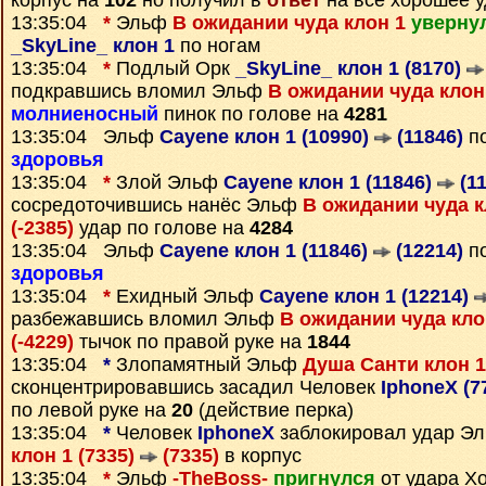
корпус на
102
но получил в
ответ
на все хорошее 
13:35:04
*
Эльф
В ожидании чуда клон 1
уверну
_SkyLine_ клон 1
по ногам
13:35:04
*
Подлый Орк
_SkyLine_ клон 1 (8170)
подкравшись вломил Эльф
В ожидании чуда клон 
молниеносный
пинок по голове на
4281
13:35:04 Эльф
Cayene клон 1 (10990)
(11846)
по
здоровья
13:35:04
*
Злой Эльф
Cayene клон 1 (11846)
(11
сосредоточившись нанёс Эльф
В ожидании чуда к
(-2385)
удар по голове на
4284
13:35:04 Эльф
Cayene клон 1 (11846)
(12214)
по
здоровья
13:35:04
*
Ехидный Эльф
Cayene клон 1 (12214)
разбежавшись вломил Эльф
В ожидании чуда клон
(-4229)
тычок по правой руке на
1844
13:35:04
*
Злопамятный Эльф
Душа Санти клон 1
сконцентрировавшись засадил Человек
IphoneX (7
по левой руке на
20
(действие перка)
13:35:04
*
Человек
IphoneX
заблокировал удар Э
клон 1 (7335)
(7335)
в корпус
13:35:04
*
Эльф
-TheBoss-
пригнулся
от удара Х