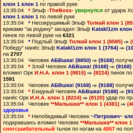
клон 1 клон 1
по правой руке
13:35:04
*
Эльф
-TheBoss-
увернулся
от удара Х
клон 1 клон 1
по левой руке
13:35:04
*
Несокрушимый Эльф
Толкай клон 1 (8
криками "за родину" засадил Эльф
Katakl1zm клон
пинок по левой руке на
6321
13:35:04
*
Подлый Эльф
Толкай клон 1 (8585)
(
Победу" нанёс Эльф
Katakl1zm клон 1 (3764)
(10
на
2707
13:35:04 Человек
АБВшка! (8850)
(9168)
получи
13:35:04
*
Злой Человек
АБВшка! (9168)
(9168)
вломил Орк
И.Н.А. клон 1 (9815)
(8224)
пинок по
1591
13:35:04 Человек
АБВшка! (9168)
(9188)
получи
13:35:04
*
Ехидный Человек
АБВшка! (9188)
(91
нанёс Орк
И.Н.А. клон 1 (8224)
(8120)
удар по пр
13:35:04 Человек
**Малышка** клон 1 (4381)
(4
здоровья
13:35:04
*
Непобедимый Человек
~Петрович~ кло
подкравшись вломил Человек
**Малышка** клон 1
сногсшибательный
тычок по ногам на
4957
но пол