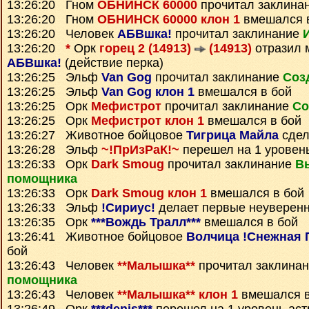
13:26:20 Гном
ОБНИНСК 60000
прочитал заклина
13:26:20 Гном
ОБНИНСК 60000 клон 1
вмешался 
13:26:20 Человек
АБВшка!
прочитал заклинание
13:26:20
*
Орк
горец 2 (14913)
(14913)
отразил 
АБВшка!
(действие перка)
13:26:25 Эльф
Van Gog
прочитал заклинание
Соз
13:26:25 Эльф
Van Gog клон 1
вмешался в бой
13:26:25 Орк
Мефистрот
прочитал заклинание
Со
13:26:25 Орк
Мефистрот клон 1
вмешался в бой
13:26:27 Животное бойцовое
Тигрица Майла
сдел
13:26:28 Эльф
~!ПрИзРаК!~
перешел на 1 уровен
13:26:33 Орк
Dark Smoug
прочитал заклинание
В
помощника
13:26:33 Орк
Dark Smoug клон 1
вмешался в бой
13:26:33 Эльф
!Сириус!
делает первые неуверен
13:26:35 Орк
***Вождь Тралл***
вмешался в бой
13:26:41 Животное бойцовое
Волчица !Снежная 
бой
13:26:43 Человек
**Малышка**
прочитал заклина
помощника
13:26:43 Человек
**Малышка** клон 1
вмешался в