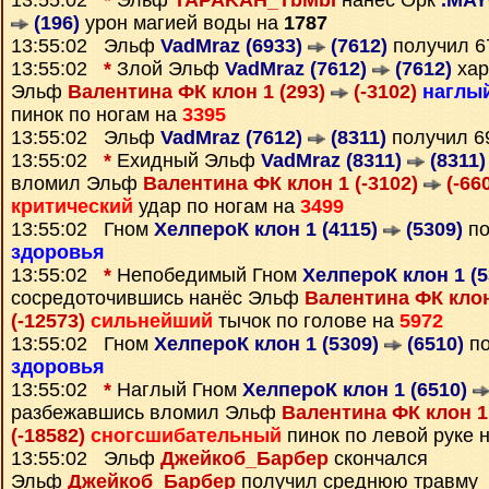
13:55:02
*
Эльф
TAPAKAH_TbMbI
нанес Орк
.MAY
(196)
урон магией воды на
1787
13:55:02 Эльф
VadMraz (6933)
(7612)
получил 
13:55:02
*
Злой Эльф
VadMraz (7612)
(7612)
хар
Эльф
Валентина ФК клон 1 (293)
(-3102)
наглы
пинок по ногам на
3395
13:55:02 Эльф
VadMraz (7612)
(8311)
получил 
13:55:02
*
Ехидный Эльф
VadMraz (8311)
(8311)
вломил Эльф
Валентина ФК клон 1 (-3102)
(-66
критический
удар по ногам на
3499
13:55:02 Гном
ХелпероК клон 1 (4115)
(5309)
по
здоровья
13:55:02
*
Непобедимый Гном
ХелпероК клон 1 (
сосредоточившись нанёс Эльф
Валентина ФК клон
(-12573)
сильнейший
тычок по голове на
5972
13:55:02 Гном
ХелпероК клон 1 (5309)
(6510)
по
здоровья
13:55:02
*
Наглый Гном
ХелпероК клон 1 (6510)
разбежавшись вломил Эльф
Валентина ФК клон 1
(-18582)
сногсшибательный
пинок по левой руке 
13:55:02 Эльф
Джейкоб_Барбер
скончался
Эльф
Джейкоб_Барбер
получил среднюю травму