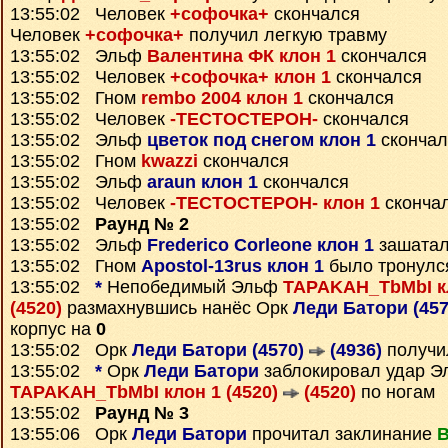
13:55:02 Человек
+софочка+
скончался
Человек
+софочка+
получил легкую травму
13:55:02 Эльф
Валентина ФК клон 1
скончался
13:55:02 Человек
+софочка+ клон 1
скончался
13:55:02 Гном
rembo 2004 клон 1
скончался
13:55:02 Человек
-ТЕСТОСТЕРОН-
скончался
13:55:02 Эльф
цветок под снегом клон 1
скончал
13:55:02 Гном
kwazzi
скончался
13:55:02 Эльф
araun клон 1
скончался
13:55:02 Человек
-ТЕСТОСТЕРОН- клон 1
сконча
13:55:02
Раунд № 2
13:55:02 Эльф
Frederico Corleone клон 1
зашатал
13:55:02 Гном
Apostol-13rus клон 1
было тронулся
13:55:02
*
Непобедимый Эльф
TAPAKAH_TbMbI кл
(4520)
размахнувшись нанёс Орк
Леди Батори (45
корпус на
0
13:55:02 Орк
Леди Батори (4570)
(4936)
получи
13:55:02
*
Орк
Леди Батори
заблокировал удар Э
TAPAKAH_TbMbI клон 1 (4520)
(4520)
по ногам
13:55:02
Раунд № 3
13:55:06 Орк
Леди Батори
прочитал заклинание