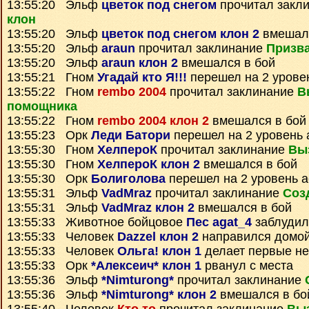
13:55:20 Эльф
цветок под снегом
прочитал закл
клон
13:55:20 Эльф
цветок под снегом клон 2
вмешалс
13:55:20 Эльф
araun
прочитал заклинание
Призва
13:55:20 Эльф
araun клон 2
вмешался в бой
13:55:21 Гном
Угадай кто Я!!!
перешел на 2 урове
13:55:22 Гном
rembo 2004
прочитал заклинание
В
помощника
13:55:22 Гном
rembo 2004 клон 2
вмешался в бой
13:55:23 Орк
Леди Батори
перешел на 2 уровень 
13:55:30 Гном
ХелпероК
прочитал заклинание
Вы
13:55:30 Гном
ХелпероК клон 2
вмешался в бой
13:55:30 Орк
Болиголова
перешел на 2 уровень 
13:55:31 Эльф
VadMraz
прочитал заклинание
Соз
13:55:31 Эльф
VadMraz клон 2
вмешался в бой
13:55:33 Животное бойцовое
Пес agat_4
заблудил
13:55:33 Человек
Dazzel клон 2
направился домо
13:55:33 Человек
Ольга! клон 1
делает первые н
13:55:33 Орк
*Алексеич* клон 1
рванул с места
13:55:36 Эльф
*Nimturong*
прочитал заклинание
13:55:36 Эльф
*Nimturong* клон 2
вмешался в бо