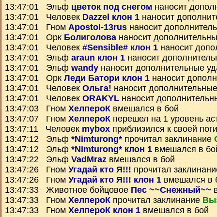
13:47:01 Эльф
цветок под снегом
наносит допол
13:47:01 Человек
Dazzel клон 1
наносит дополнит
13:47:01 Гном
Apostol-13rus
наносит дополнител
13:47:01 Орк
Болиголова
наносит дополнительны
13:47:01 Человек
#Sensible# клон 1
наносит допо
13:47:01 Эльф
araun клон 1
наносит дополнитель
13:47:01 Эльф
wandy
наносит дополнительные у
13:47:01 Орк
Леди Батори клон 1
наносит дополн
13:47:01 Человек
Ольга!
наносит дополнительные
13:47:01 Человек
ORAKYL
наносит дополнительн
13:47:03 Гном
ХелпероК
вмешался в бой
13:47:07 Гном
ХелпероК
перешел на 1 уровень ас
13:47:11 Человек
mybox
приблизился к своей пог
13:47:12 Эльф
*Nimturong*
прочитал заклинание
13:47:12 Эльф
*Nimturong* клон 1
вмешался в бо
13:47:22 Эльф
VadMraz
вмешался в бой
13:47:26 Гном
Угадай кто Я!!!
прочитал заклинан
13:47:26 Гном
Угадай кто Я!!! клон 1
вмешался в 
13:47:33 Животное бойцовое
Пес ~~Снежный~~
в
13:47:33 Гном
ХелпероК
прочитал заклинание
Вы
13:47:33 Гном
ХелпероК клон 1
вмешался в бой