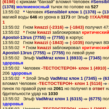
(6198)
с криками "банзай" вломил Человек
#Sensibl
(1378)
молниеносный
тычок по голове на
527
13:55:02
*
Человек
#Sensible# клон 1 (1378)
(13
магией воды
646
из урона в
1173
от Эльф
!!!ХАЛЯВ
1
13:55:02 Гном
kwazzi (-2316)
(-1843)
получил 4
13:55:02
*
Гном
kwazzi
заблокировал
критически
Apostol-13rus (7755)
(7755)
в корпус
13:55:02 Гном
kwazzi (-1843)
(-1035)
получил 8
13:55:02
*
Гном
kwazzi
заблокировал
критически
Apostol-13rus (7755)
(7755)
по левой руке
13:55:02 Эльф
VadMraz клон 1 (6933)
(7345)
пол
здоровья
13:55:02 Человек
-ТЕСТОСТЕРОН- клон 1 (4910)
206
здоровья
13:55:02
*
Злой Эльф
VadMraz клон 1 (7345)
(63
вломил Человек
-ТЕСТОСТЕРОН- клон 1 (5116)
пинок по правой руке на
2061
но получил в
ответ
н
бдительности удар на
1030
13:55:02 Эльф
VadMraz клон 1 (6315)
(6775)
пол
здоровья