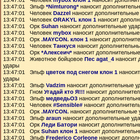
13:47:01 Человек
mybox клон 1
наносит дополнит
13:47:01 Эльф
*Nimturong*
наносит дополнитель
13:47:01 Человек
Dazzel
наносит дополнительные
13:47:01 Человек
ORAKYL клон 1
наносит дополн
13:47:01 Орк
Suhan
наносит дополнительные уда
13:47:01 Человек
mybox
наносит дополнительные
13:47:01 Орк
.MAYCON. клон 1
наносит дополнит
13:47:01 Человек
Танкуся
наносит дополнительн
13:47:01 Орк
*Алексеич*
наносит дополнительные
13:47:01 Животное бойцовое
Пес agat_4
наносит 
удары
13:47:01 Эльф
цветок под снегом клон 1
наносит
удары
13:47:01 Эльф
Vadzim
наносит дополнительные у
13:47:01 Гном
Угадай кто Я!!!
наносит дополните
13:47:01 Эльф
медведьО3
наносит дополнительн
13:47:01 Человек
#Sensible#
наносит дополнител
13:47:01 Орк
.MAYCON.
наносит дополнительные 
13:47:01 Эльф
araun
наносит дополнительные уд
13:47:01 Орк
Леди Батори
наносит дополнительн
13:47:01 Орк
Suhan клон 1
наносит дополнительн
13:47:01 Эльф
Frederico Corleone
наносит допол