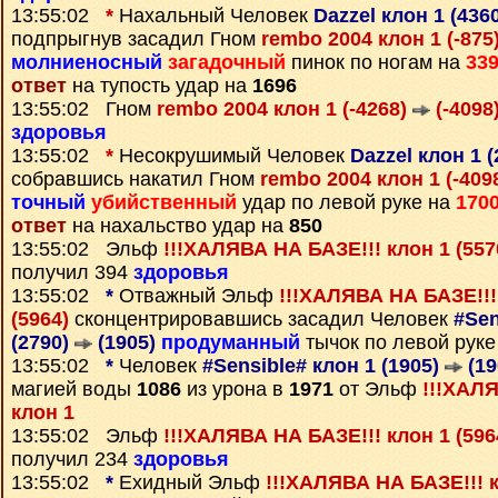
13:55:02
*
Нахальный Человек
Dazzel клон 1 (436
подпрыгнув засадил Гном
rembo 2004 клон 1 (-875
молниеносный
загадочный
пинок по ногам на
33
ответ
на тупость удар на
1696
13:55:02 Гном
rembo 2004 клон 1 (-4268)
(-4098
здоровья
13:55:02
*
Несокрушимый Человек
Dazzel клон 1 
собравшись накатил Гном
rembo 2004 клон 1 (-409
точный
убийственный
удар по левой руке на
170
ответ
на нахальство удар на
850
13:55:02 Эльф
!!!ХАЛЯВА НА БАЗЕ!!! клон 1 (55
получил 394
здоровья
13:55:02
*
Отважный Эльф
!!!ХАЛЯВА НА БАЗЕ!!!
(5964)
сконцентрировавшись засадил Человек
#Sen
(2790)
(1905)
продуманный
тычок по левой руке
13:55:02
*
Человек
#Sensible# клон 1 (1905)
(19
магией воды
1086
из урона в
1971
от Эльф
!!!ХАЛ
клон 1
13:55:02 Эльф
!!!ХАЛЯВА НА БАЗЕ!!! клон 1 (59
получил 234
здоровья
13:55:02
*
Ехидный Эльф
!!!ХАЛЯВА НА БАЗЕ!!! к