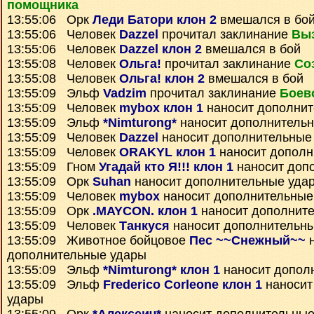
помощника
13:55:06 Орк
Леди Батори клон 2
вмешался в бо
13:55:06 Человек
Dazzel
прочитал заклинание
Вы
13:55:06 Человек
Dazzel клон 2
вмешался в бой
13:55:08 Человек
Ольга!
прочитал заклинание
Со
13:55:08 Человек
Ольга! клон 2
вмешался в бой
13:55:09 Эльф
Vadzim
прочитал заклинание
Боев
13:55:09 Человек
mybox клон 1
наносит дополнит
13:55:09 Эльф
*Nimturong*
наносит дополнитель
13:55:09 Человек
Dazzel
наносит дополнительные
13:55:09 Человек
ORAKYL клон 1
наносит дополн
13:55:09 Гном
Угадай кто Я!!! клон 1
наносит доп
13:55:09 Орк
Suhan
наносит дополнительные уда
13:55:09 Человек
mybox
наносит дополнительные
13:55:09 Орк
.MAYCON. клон 1
наносит дополнит
13:55:09 Человек
Танкуся
наносит дополнительн
13:55:09 Животное бойцовое
Пес ~~Снежный~~
н
дополнительные удары
13:55:09 Эльф
*Nimturong* клон 1
наносит допол
13:55:09 Эльф
Frederico Corleone клон 1
наносит
удары