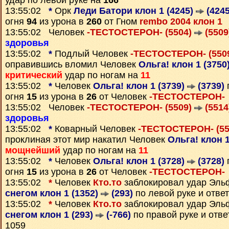
удар по левой руке на
166
13:55:02
*
Орк
Леди Батори клон 1 (4245)
(4245
огня
94
из урона в
260
от Гном
rembo 2004 клон 1
13:55:02 Человек
-ТЕСТОСТЕРОН- (5504)
(5509
здоровья
13:55:02
*
Подлый Человек
-ТЕСТОСТЕРОН- (550
оправившись вломил Человек
Ольга! клон 1 (3750
критический
удар по ногам на
11
13:55:02
*
Человек
Ольга! клон 1 (3739)
(3739)
огня
15
из урона в
26
от Человек
-ТЕСТОСТЕРОН-
13:55:02 Человек
-ТЕСТОСТЕРОН- (5509)
(5514
здоровья
13:55:02
*
Коварный Человек
-ТЕСТОСТЕРОН- (5
проклиная этот мир накатил Человек
Ольга! клон 1
мощнейший
удар по ногам на
11
13:55:02
*
Человек
Ольга! клон 1 (3728)
(3728)
огня
15
из урона в
26
от Человек
-ТЕСТОСТЕРОН-
13:55:02
*
Человек
Кто.то
заблокировал удар Эл
снегом клон 1 (1352)
(293)
по левой руке и отве
13:55:02
*
Человек
Кто.то
заблокировал удар Эл
снегом клон 1 (293)
(-766)
по правой руке и отв
1059