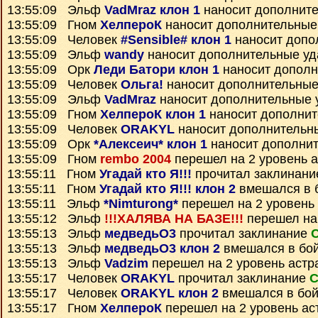
13:55:09 Эльф
VadMraz клон 1
наносит дополнит
13:55:09 Гном
ХелпероК
наносит дополнительные
13:55:09 Человек
#Sensible# клон 1
наносит допо
13:55:09 Эльф
wandy
наносит дополнительные у
13:55:09 Орк
Леди Батори клон 1
наносит дополн
13:55:09 Человек
Ольга!
наносит дополнительные
13:55:09 Эльф
VadMraz
наносит дополнительные 
13:55:09 Гном
ХелпероК клон 1
наносит дополнит
13:55:09 Человек
ORAKYL
наносит дополнительн
13:55:09 Орк
*Алексеич* клон 1
наносит дополни
13:55:09 Гном
rembo 2004
перешел на 2 уровень 
13:55:11 Гном
Угадай кто Я!!!
прочитал заклинан
13:55:11 Гном
Угадай кто Я!!! клон 2
вмешался в 
13:55:11 Эльф
*Nimturong*
перешел на 2 уровень
13:55:12 Эльф
!!!ХАЛЯВА НА БАЗЕ!!!
перешел на 
13:55:13 Эльф
медведьО3
прочитал заклинание
13:55:13 Эльф
медведьО3 клон 2
вмешался в бо
13:55:13 Эльф
Vadzim
перешел на 2 уровень астр
13:55:17 Человек
ORAKYL
прочитал заклинание
С
13:55:17 Человек
ORAKYL клон 2
вмешался в бо
13:55:17 Гном
ХелпероК
перешел на 2 уровень ас