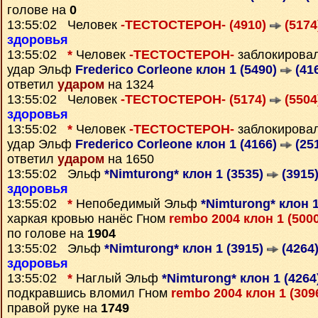
голове на
0
13:55:02 Человек
-ТЕСТОСТЕРОН- (4910)
(5174
здоровья
13:55:02
*
Человек
-ТЕСТОСТЕРОН-
заблокирова
удар Эльф
Frederico Corleone клон 1 (5490)
(41
ответил
ударом
на 1324
13:55:02 Человек
-ТЕСТОСТЕРОН- (5174)
(5504
здоровья
13:55:02
*
Человек
-ТЕСТОСТЕРОН-
заблокирова
удар Эльф
Frederico Corleone клон 1 (4166)
(25
ответил
ударом
на 1650
13:55:02 Эльф
*Nimturong* клон 1 (3535)
(3915
здоровья
13:55:02
*
Непобедимый Эльф
*Nimturong* клон 1
харкая кровью нанёс Гном
rembo 2004 клон 1 (500
по голове на
1904
13:55:02 Эльф
*Nimturong* клон 1 (3915)
(4264
здоровья
13:55:02
*
Наглый Эльф
*Nimturong* клон 1 (4264
подкравшись вломил Гном
rembo 2004 клон 1 (309
правой руке на
1749