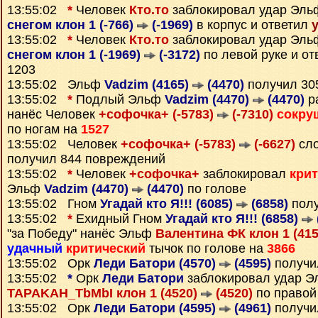
13:55:02
*
Человек
Кто.то
заблокировал удар Эл
снегом клон 1 (-766)
(-1969)
в корпус и ответил
13:55:02
*
Человек
Кто.то
заблокировал удар Эл
снегом клон 1 (-1969)
(-3172)
по левой руке и о
1203
13:55:02 Эльф
Vadzim (4165)
(4470)
получил 3
13:55:02
*
Подлый Эльф
Vadzim (4470)
(4470)
р
нанёс Человек
+софочка+ (-5783)
(-7310)
сокру
по ногам на
1527
13:55:02 Человек
+софочка+ (-5783)
(-6627)
сло
получил 844 повреждений
13:55:02
*
Человек
+софочка+
заблокировал
кри
Эльф
Vadzim (4470)
(4470)
по голове
13:55:02 Гном
Угадай кто Я!!! (6085)
(6858)
полу
13:55:02
*
Ехидный Гном
Угадай кто Я!!! (6858)
"за Победу" нанёс Эльф
Валентина ФК клон 1 (41
удачный
критический
тычок по голове на
3866
13:55:02 Орк
Леди Батори (4570)
(4595)
получи
13:55:02
*
Орк
Леди Батори
заблокировал удар Э
TAPAKAH_TbMbI клон 1 (4520)
(4520)
по правой
13:55:02 Орк
Леди Батори (4595)
(4961)
получи