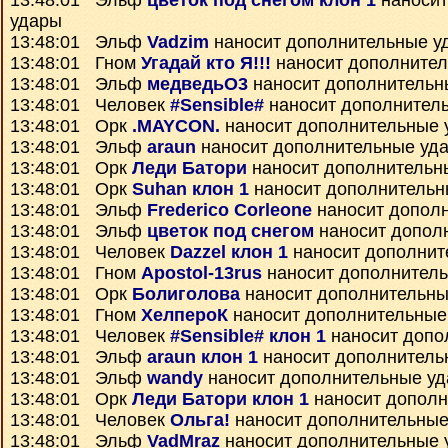
13:48:01 Эльф
цветок под снегом клон 1
наносит
удары
13:48:01 Эльф
Vadzim
наносит дополнительные у
13:48:01 Гном
Угадай кто Я!!!
наносит дополните
13:48:01 Эльф
медведьО3
наносит дополнительн
13:48:01 Человек
#Sensible#
наносит дополнител
13:48:01 Орк
.MAYCON.
наносит дополнительные 
13:48:01 Эльф
araun
наносит дополнительные уд
13:48:01 Орк
Леди Батори
наносит дополнительн
13:48:01 Орк
Suhan клон 1
наносит дополнительн
13:48:01 Эльф
Frederico Corleone
наносит допол
13:48:01 Эльф
цветок под снегом
наносит допол
13:48:01 Человек
Dazzel клон 1
наносит дополнит
13:48:01 Гном
Apostol-13rus
наносит дополнител
13:48:01 Орк
Болиголова
наносит дополнительны
13:48:01 Гном
ХелпероК
наносит дополнительные
13:48:01 Человек
#Sensible# клон 1
наносит допо
13:48:01 Эльф
araun клон 1
наносит дополнитель
13:48:01 Эльф
wandy
наносит дополнительные у
13:48:01 Орк
Леди Батори клон 1
наносит дополн
13:48:01 Человек
Ольга!
наносит дополнительные
13:48:01 Эльф
VadMraz
наносит дополнительные 