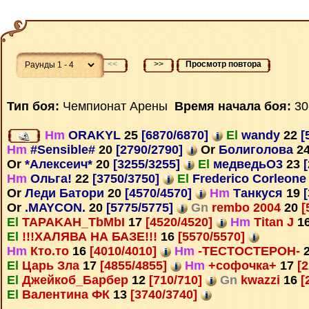
<<
>>
Просмотр повтора
Тип боя:
Чемпионат Арены
Время начала боя:
30
Hm
ORAKYL
25
[6870/6870]
El
wandy
22
[
Hm
#Sensible#
20
[2790/2790]
Or
Болиголова
2
Or
*Алексеич*
20
[3255/3255]
El
медведьО3
23
[
Hm
Ольга!
22
[3750/3750]
El
Frederico Corleon
Or
Леди Батори
20
[4570/4570]
Hm
Танкуся
19
[
Or
.MAYCON.
20
[5775/5775]
Gn
rembo 2004
20
[
El
TAPAKAH_TbMbI
17
[4520/4520]
Hm
Titan J
1
El
!!!ХАЛЯВА НА БАЗЕ!!!
16
[5570/5570]
Hm
Кто.то
16
[4010/4010]
Hm
-ТЕСТОСТЕРОН-
El
Царь Зла
17
[4855/4855]
Hm
+софочка+
17
[2
El
Джейкоб_Барбер
12
[710/710]
Gn
kwazzi
16
[
El
Валентина ФК
13
[3740/3740]