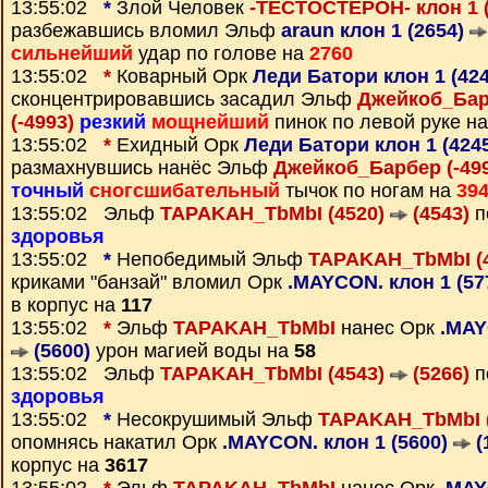
13:55:02
*
Злой Человек
-ТЕСТОСТЕРОН- клон 1 (
разбежавшись вломил Эльф
araun клон 1 (2654)
сильнейший
удар по голове на
2760
13:55:02
*
Коварный Орк
Леди Батори клон 1 (42
сконцентрировавшись засадил Эльф
Джейкоб_Бар
(-4993)
резкий
мощнейший
пинок по левой руке н
13:55:02
*
Ехидный Орк
Леди Батори клон 1 (424
размахнувшись нанёс Эльф
Джейкоб_Барбер (-49
точный
сногсшибательный
тычок по ногам на
39
13:55:02 Эльф
TAPAKAH_TbMbI (4520)
(4543)
п
здоровья
13:55:02
*
Непобедимый Эльф
TAPAKAH_TbMbI (
криками "банзай" вломил Орк
.MAYCON. клон 1 (57
в корпус на
117
13:55:02
*
Эльф
TAPAKAH_TbMbI
нанес Орк
.MAY
(5600)
урон магией воды на
58
13:55:02 Эльф
TAPAKAH_TbMbI (4543)
(5266)
п
здоровья
13:55:02
*
Несокрушимый Эльф
TAPAKAH_TbMbI 
опомнясь накатил Орк
.MAYCON. клон 1 (5600)
(
корпус на
3617