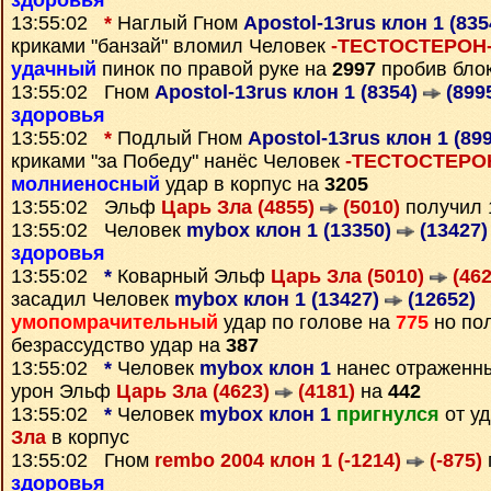
здоровья
13:55:02
*
Наглый Гном
Apostol-13rus клон 1 (83
криками "банзай" вломил Человек
-ТЕСТОСТЕРОН-
удачный
пинок по правой руке на
2997
пробив бло
13:55:02 Гном
Apostol-13rus клон 1 (8354)
(899
здоровья
13:55:02
*
Подлый Гном
Apostol-13rus клон 1 (89
криками "за Победу" нанёс Человек
-ТЕСТОСТЕРОН
молниеносный
удар в корпус на
3205
13:55:02 Эльф
Царь Зла (4855)
(5010)
получил
13:55:02 Человек
mybox клон 1 (13350)
(13427)
здоровья
13:55:02
*
Коварный Эльф
Царь Зла (5010)
(462
засадил Человек
mybox клон 1 (13427)
(12652)
умопомрачительный
удар по голове на
775
но по
безрассудство удар на
387
13:55:02
*
Человек
mybox клон 1
нанес отраженны
урон Эльф
Царь Зла (4623)
(4181)
на
442
13:55:02
*
Человек
mybox клон 1
пригнулся
от у
Зла
в корпус
13:55:02 Гном
rembo 2004 клон 1 (-1214)
(-875)
здоровья