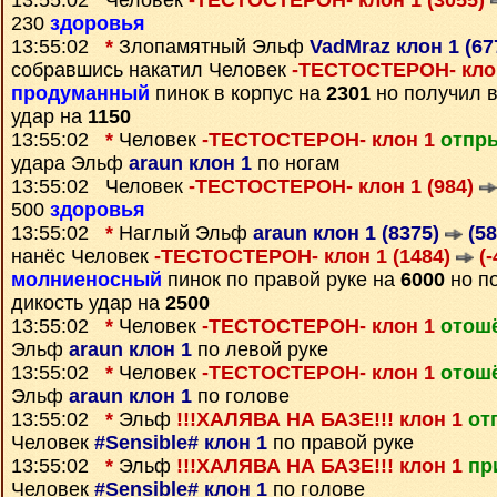
13:55:02 Человек
-ТЕСТОСТЕРОН- клон 1 (3055)
230
здоровья
13:55:02
*
Злопамятный Эльф
VadMraz клон 1 (67
собравшись накатил Человек
-ТЕСТОСТЕРОН- клон
продуманный
пинок в корпус на
2301
но получил 
удар на
1150
13:55:02
*
Человек
-ТЕСТОСТЕРОН- клон 1
отпры
удара Эльф
araun клон 1
по ногам
13:55:02 Человек
-ТЕСТОСТЕРОН- клон 1 (984)
500
здоровья
13:55:02
*
Наглый Эльф
araun клон 1 (8375)
(58
нанёс Человек
-ТЕСТОСТЕРОН- клон 1 (1484)
(-
молниеносный
пинок по правой руке на
6000
но п
дикость удар на
2500
13:55:02
*
Человек
-ТЕСТОСТЕРОН- клон 1
отош
Эльф
araun клон 1
по левой руке
13:55:02
*
Человек
-ТЕСТОСТЕРОН- клон 1
отош
Эльф
araun клон 1
по голове
13:55:02
*
Эльф
!!!ХАЛЯВА НА БАЗЕ!!! клон 1
от
Человек
#Sensible# клон 1
по правой руке
13:55:02
*
Эльф
!!!ХАЛЯВА НА БАЗЕ!!! клон 1
пр
Человек
#Sensible# клон 1
по голове