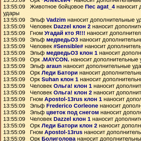
13:55:09 Орк
*Алексеич*
наносит дополнительные
13:55:09 Животное бойцовое
Пес agat_4
наносит 
удары
13:55:09 Эльф
Vadzim
наносит дополнительные у
13:55:09 Человек
Dazzel клон 2
наносит дополнит
13:55:09 Гном
Угадай кто Я!!!
наносит дополните
13:55:09 Эльф
медведьО3
наносит дополнительн
13:55:09 Человек
#Sensible#
наносит дополнител
13:55:09 Эльф
медведьО3 клон 1
наносит дополн
13:55:09 Орк
.MAYCON.
наносит дополнительные 
13:55:09 Эльф
araun
наносит дополнительные уд
13:55:09 Орк
Леди Батори
наносит дополнительн
13:55:09 Орк
Suhan клон 1
наносит дополнительн
13:55:09 Человек
Ольга! клон 1
наносит дополни
13:55:09 Человек
Ольга! клон 2
наносит дополни
13:55:09 Гном
Apostol-13rus клон 1
наносит допо
13:55:09 Эльф
Frederico Corleone
наносит допол
13:55:09 Эльф
цветок под снегом
наносит допол
13:55:09 Человек
Dazzel клон 1
наносит дополнит
13:55:09 Орк
Леди Батори клон 2
наносит дополн
13:55:09 Гном
Apostol-13rus
наносит дополнител
13:55:09 Орк
Болиголова
наносит дополнительны