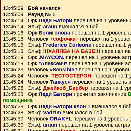
13:45:09
Бой начался
13:45:09
Раунд № 1
13:45:14 Орк
Леди Батори
перешел на 1 уровень 
13:45:14 Эльф
araun
вмешался в бой
13:45:16 Орк
Болиголова
перешел на 1 уровень 
13:45:18 Человек
+софочка+
перешел на 1 урове
13:45:18 Эльф
Frederico Corleone
перешел на 1 у
13:45:18 Эльф
!!!ХАЛЯВА НА БАЗЕ!!!
перешел на 
13:45:19 Орк
.MAYCON.
перешел на 1 уровень аст
13:45:19 Орк
*Алексеич*
перешел на 1 уровень ас
13:45:23 Человек
#Sensible#
перешел на 1 уровен
13:45:24 Человек
-ТЕСТОСТЕРОН-
перешел на 1 
13:45:24 Человек
Танкуся
перешел на 1 уровень 
13:45:25 Эльф
Джейкоб_Барбер
перешел на 1 ур
13:45:28 Орк
Леди Батори
прочитал заклинание
помощника
13:45:28 Орк
Леди Батори клон 1
вмешался в бо
13:45:28 Эльф
Vadzim
вмешался в бой
13:45:30 Человек
ORAKYL
перешел на 1 уровень 
13:45:30 Эльф
araun
перешел на 1 уровень астра