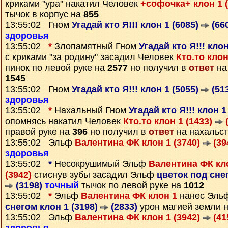
криками "ура" накатил Человек
+софочка+ клон 1 
тычок в корпус на
855
13:55:02 Гном
Угадай кто Я!!! клон 1 (6085)
(66
здоровья
13:55:02
*
Злопамятный Гном
Угадай кто Я!!! кло
с криками "за родину" засадил Человек
Кто.то клон
пинок по левой руке на
2577
но получил в
ответ
на 
1545
13:55:02 Гном
Угадай кто Я!!! клон 1 (5055)
(51
здоровья
13:55:02
*
Нахальный Гном
Угадай кто Я!!! клон 1
опомнясь накатил Человек
Кто.то клон 1 (1433)
(
правой руке на
396
но получил в
ответ
на нахальст
13:55:02 Эльф
Валентина ФК клон 1 (3740)
(39
здоровья
13:55:02
*
Несокрушимый Эльф
Валентина ФК кло
(3942)
стиснув зубы засадил Эльф
цветок под снег
(3198)
точный
тычок по левой руке на
1012
13:55:02
*
Эльф
Валентина ФК клон 1
нанес Эль
снегом клон 1 (3198)
(2833)
урон магией земли 
13:55:02 Эльф
Валентина ФК клон 1 (3942)
(41