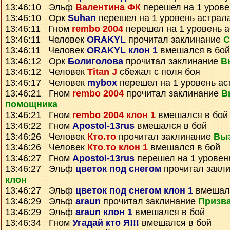
13:46:10 Эльф
Валентина ФК
перешел на 1 урове
13:46:10 Орк
Suhan
перешел на 1 уровень астрал
13:46:11 Гном
rembo 2004
перешел на 1 уровень 
13:46:11 Человек
ORAKYL
прочитал заклинание
С
13:46:11 Человек
ORAKYL клон 1
вмешался в бой
13:46:12 Орк
Болиголова
прочитал заклинание
В
13:46:12 Человек
Titan J
сбежал с поля боя
13:46:17 Человек
mybox
перешел на 1 уровень ас
13:46:21 Гном
rembo 2004
прочитал заклинание
В
помощника
13:46:21 Гном
rembo 2004 клон 1
вмешался в бой
13:46:22 Гном
Apostol-13rus
вмешался в бой
13:46:26 Человек
Кто.то
прочитал заклинание
Вы
13:46:26 Человек
Кто.то клон 1
вмешался в бой
13:46:27 Гном
Apostol-13rus
перешел на 1 уровен
13:46:27 Эльф
цветок под снегом
прочитал закл
клон
13:46:27 Эльф
цветок под снегом клон 1
вмешалс
13:46:29 Эльф
araun
прочитал заклинание
Призва
13:46:29 Эльф
araun клон 1
вмешался в бой
13:46:34 Гном
Угадай кто Я!!!
вмешался в бой