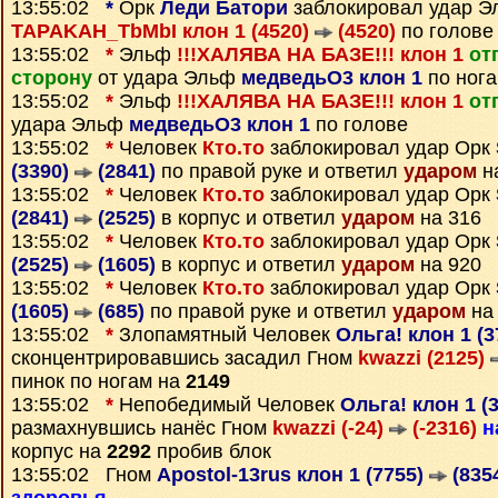
13:55:02
*
Орк
Леди Батори
заблокировал удар Э
TAPAKAH_TbMbI клон 1 (4520)
(4520)
по голове
13:55:02
*
Эльф
!!!ХАЛЯВА НА БАЗЕ!!! клон 1
от
сторону
от удара Эльф
медведьО3 клон 1
по ног
13:55:02
*
Эльф
!!!ХАЛЯВА НА БАЗЕ!!! клон 1
от
удара Эльф
медведьО3 клон 1
по голове
13:55:02
*
Человек
Кто.то
заблокировал удар Орк
(3390)
(2841)
по правой руке и ответил
ударом
н
13:55:02
*
Человек
Кто.то
заблокировал удар Орк
(2841)
(2525)
в корпус и ответил
ударом
на 316
13:55:02
*
Человек
Кто.то
заблокировал удар Орк
(2525)
(1605)
в корпус и ответил
ударом
на 920
13:55:02
*
Человек
Кто.то
заблокировал удар Орк
(1605)
(685)
по правой руке и ответил
ударом
на
13:55:02
*
Злопамятный Человек
Ольга! клон 1 (
сконцентрировавшись засадил Гном
kwazzi (2125)
пинок по ногам на
2149
13:55:02
*
Непобедимый Человек
Ольга! клон 1 (
размахнувшись нанёс Гном
kwazzi (-24)
(-2316)
н
корпус на
2292
пробив блок
13:55:02 Гном
Apostol-13rus клон 1 (7755)
(835