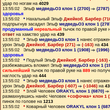
удар по ногам на
4029
13:55:02 Эльф
медведьО3 клон 1 (2700)
(2787)
здоровья
13:55:02
*
Нахальный Эльф
Джейкоб_Барбер (71
подпрыгнув засадил Эльф
медведьО3 клон 1 (278
продуманный
нереальный
тычок по правой руке 
ответ
на хамство удар на
439
13:55:02
*
Эльф
медведьО3 клон 1
нанес отраже
урон Эльф
Джейкоб_Барбер (271)
(-163)
на
434
13:55:02 Эльф
медведьО3 клон 1 (1908)
(1996)
здоровья
13:55:02
*
Подлый Эльф
Джейкоб_Барбер (-163)
разбежавшись вломил Эльф
медведьО3 клон 1 (1
сильнейший
тычок по правой руке на
889
но получ
наглость удар на
444
13:55:02
*
Эльф
медведьО3 клон 1
нанес отраже
урон Эльф
Джейкоб_Барбер (-607)
(-1046)
на
43
13:55:02
*
Злой Человек
ORAKYL клон 1 (6870)
размахнувшись нанёс Человек
+софочка+ клон 1 
пинок по голове на
1213
13:55:02
*
Коварный Человек
ORAKYL клон 1 (68