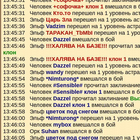
13:45:31 Человек
+софочка+
прочитал заклинан
13:45:31 Человек
+софочка+ клон 1
вмешался в 
13:45:31 Человек
Кто.то
перешел на 1 уровень ас
13:45:31 Эльф
Царь Зла
перешел на 1 уровень ас
13:45:36 Эльф
Vadzim
перешел на 1 уровень астр
13:45:37 Эльф
TAPAKAH_TbMbI
перешел на 1 уро
13:45:45 Человек
Dazzel
вмешался в бой
13:45:46 Эльф
!!!ХАЛЯВА НА БАЗЕ!!!
прочитал з
клон
13:45:46 Эльф
!!!ХАЛЯВА НА БАЗЕ!!! клон 1
вмеш
13:45:49 Человек
Dazzel
перешел на 1 уровень ас
13:45:53 Эльф
wandy
перешел на 1 уровень астр
13:45:54 Эльф
*Nimturong*
вмешался в бой
13:45:55 Человек
#Sensible#
прочитал заклинани
13:45:55 Человек
#Sensible# клон 1
вмешался в б
13:45:58 Человек
Dazzel
прочитал заклинание
Вы
13:45:58 Человек
Dazzel клон 1
вмешался в бой
13:45:58 Эльф
цветок под снегом
вмешался в бо
13:46:00 Эльф
*Nimturong*
перешел на 1 уровень
13:46:03 Человек
mybox
вмешался в бой
13:46:03 Орк
Suhan
вмешался в бой
13:46:05 Эльф
цветок под снегом
перешел на 1 у