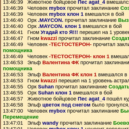
13:46:39 Животное бойцовое
Пес agat_4
вмешался
13:46:39 Человек
mybox
прочитал заклинание
Со
13:46:39 Человек
mybox клон 1
вмешался в бой
13:46:40 Орк
.MAYCON.
прочитал заклинание
Выз
13:46:40 Орк
.MAYCON. клон 1
вмешался в бой
13:46:41 Гном
Угадай кто Я!!!
перешел на 1 урове
13:46:47 Гном
kwazzi
прочитал заклинание
Созда
13:46:49 Человек
-ТЕСТОСТЕРОН-
прочитал закл
помощника
13:46:49 Человек
-ТЕСТОСТЕРОН- клон 1
вмешал
13:46:53 Эльф
Валентина ФК
прочитал заклинан
помощника
13:46:53 Эльф
Валентина ФК клон 1
вмешался в 
13:46:53 Гном
kwazzi
перешел на 1 уровень астра
13:46:55 Орк
Suhan
прочитал заклинание
Создать
13:46:55 Орк
Suhan клон 1
вмешался в бой
13:46:57 Животное бойцовое
Пес agat_4
пошёл ку
13:46:58 Эльф
цветок под снегом
было тронулся,
13:47:00 Человек
mybox
прочитал заклинание
Бы
Перемещение
13:47:01 Эльф
wandy
прочитал заклинание
Боево