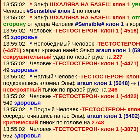
13:55:02
*
Эльф
!!!ХАЛЯВА НА БАЗЕ!!! клон 1
ув
Человек
#Sensible# клон 1
по ногам
13:55:02
*
Эльф
!!!ХАЛЯВА НА БАЗЕ!!! клон 1
от
сторону
от удара Человек
#Sensible# клон 1
в кор
13:55:02 Человек
-ТЕСТОСТЕРОН- клон 1 (-4516)
45
здоровья
13:55:02
*
Непобедимый Человек
-ТЕСТОСТЕРОН- 
(-4471)
харкая кровью нанёс Эльф
araun клон 1 (5
сокрушительный
удар по левой руке на
227
13:55:02 Человек
-ТЕСТОСТЕРОН- клон 1 (-4471)
49
здоровья
13:55:02
*
Наглый Человек
-ТЕСТОСТЕРОН- клон 
подкравшись вломил Эльф
araun клон 1 (5648)
(
невероятный
тычок по правой руке на
246
13:55:02 Человек
-ТЕСТОСТЕРОН- клон 1 (-4422)
549
здоровья
13:55:02
*
Подлый Человек
-ТЕСТОСТЕРОН- клон 
сосредоточившись нанёс Эльф
araun клон 1 (5402
критический
пинок по голове на
2748
13:55:02 Человек
-ТЕСТОСТЕРОН- клон 1 (-3873)
552
здоровья