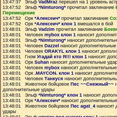
13:47:37 Эльф
VadMraz
перешел на 1 уровень аст
13:47:52 Эльф
*Nimturong*
прочитал заклинание
Перемещение
13:47:52 Орк
*Алексеич*
прочитал заклинание
Со
13:47:52 Орк
*Алексеич* клон 1
вмешался в бой
13:48:01 Эльф
Vadzim
прочитал заклинание
Боев
13:48:01 Человек
mybox клон 1
наносит дополнит
13:48:01 Эльф
*Nimturong*
наносит дополнитель
13:48:01 Человек
Dazzel
наносит дополнительные
13:48:01 Человек
ORAKYL клон 1
наносит дополн
13:48:01 Гном
Угадай кто Я!!! клон 1
наносит доп
13:48:01 Орк
Suhan
наносит дополнительные уда
13:48:01 Человек
mybox
наносит дополнительные
13:48:01 Орк
.MAYCON. клон 1
наносит дополнит
13:48:01 Человек
Танкуся
наносит дополнительн
13:48:01 Животное бойцовое
Пес ~~Снежный~~
н
дополнительные удары
13:48:01 Эльф
*Nimturong* клон 1
наносит допол
13:48:01 Орк
*Алексеич*
наносит дополнительные
13:48:01 Животное бойцовое
Пес agat_4
наносит 
удары