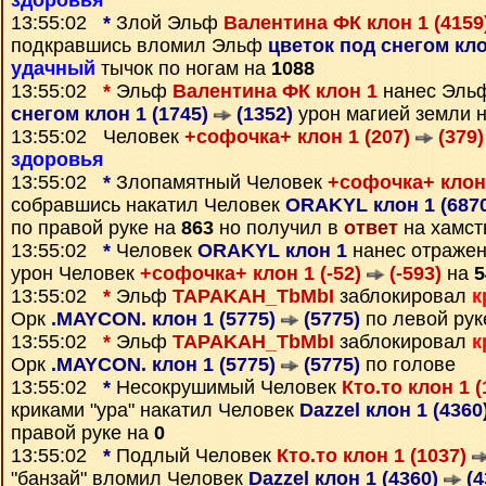
здоровья
13:55:02
*
Злой Эльф
Валентина ФК клон 1 (4159
подкравшись вломил Эльф
цветок под снегом кло
удачный
тычок по ногам на
1088
13:55:02
*
Эльф
Валентина ФК клон 1
нанес Эль
снегом клон 1 (1745)
(1352)
урон магией земли 
13:55:02 Человек
+софочка+ клон 1 (207)
(379)
здоровья
13:55:02
*
Злопамятный Человек
+софочка+ клон 
собравшись накатил Человек
ORAKYL клон 1 (687
по правой руке на
863
но получил в
ответ
на хамст
13:55:02
*
Человек
ORAKYL клон 1
нанес отражен
урон Человек
+софочка+ клон 1 (-52)
(-593)
на
5
13:55:02
*
Эльф
TAPAKAH_TbMbI
заблокировал
к
Орк
.MAYCON. клон 1 (5775)
(5775)
по левой рук
13:55:02
*
Эльф
TAPAKAH_TbMbI
заблокировал
к
Орк
.MAYCON. клон 1 (5775)
(5775)
по голове
13:55:02
*
Несокрушимый Человек
Кто.то клон 1 
криками "ура" накатил Человек
Dazzel клон 1 (4360
правой руке на
0
13:55:02
*
Подлый Человек
Кто.то клон 1 (1037)
"банзай" вломил Человек
Dazzel клон 1 (4360)
(4