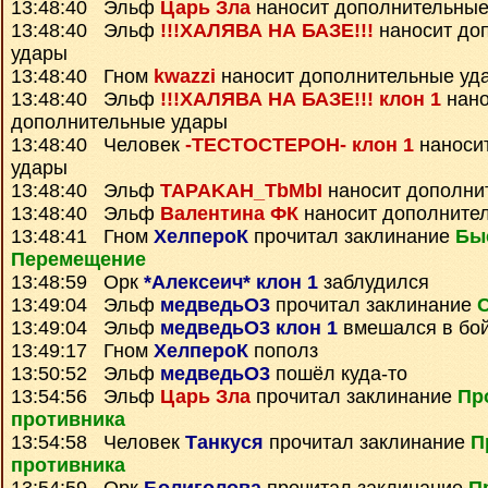
13:48:40 Эльф
Царь Зла
наносит дополнительные
13:48:40 Эльф
!!!ХАЛЯВА НА БАЗЕ!!!
наносит до
удары
13:48:40 Гном
kwazzi
наносит дополнительные уд
13:48:40 Эльф
!!!ХАЛЯВА НА БАЗЕ!!! клон 1
нано
дополнительные удары
13:48:40 Человек
-ТЕСТОСТЕРОН- клон 1
наноси
удары
13:48:40 Эльф
TAPAKAH_TbMbI
наносит дополни
13:48:40 Эльф
Валентина ФК
наносит дополните
13:48:41 Гном
ХелпероК
прочитал заклинание
Бы
Перемещение
13:48:59 Орк
*Алексеич* клон 1
заблудился
13:49:04 Эльф
медведьО3
прочитал заклинание
13:49:04 Эльф
медведьО3 клон 1
вмешался в бо
13:49:17 Гном
ХелпероК
пополз
13:50:52 Эльф
медведьО3
пошёл куда-то
13:54:56 Эльф
Царь Зла
прочитал заклинание
Пр
противника
13:54:58 Человек
Танкуся
прочитал заклинание
П
противника