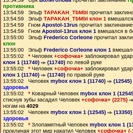
13:54:59 Орк
Болиголова
прочитал заклинание
П
противника
13:54:59 Эльф
TAPAKAH_TbMbI
прочитал заклин
13:54:59 Эльф
TAPAKAH_TbMbI клон 1
вмешался
13:54:59 Гном
Apostol-13rus
прочитал заклинани
13:54:59 Гном
Apostol-13rus клон 1
вмешался в б
13:55:00 Эльф
Frederico Corleone
прочитал закл
клон
13:55:00 Эльф
Frederico Corleone клон 1
вмешалс
13:55:02
*
Человек
+софочка+
заблокировал уда
клон 1 (11740)
(11740)
по левой руке
13:55:02
*
Человек
+софочка+
заблокировал уда
клон 1 (11740)
(11740)
по правой руке
13:55:02 Человек
mybox клон 1 (11740)
(12545)
здоровья
13:55:02
*
Коварный Человек
mybox клон 1 (1254
стиснув зубы засадил Человек
+софочка+ (2275)
ногам на
4029
13:55:02 Человек
mybox клон 1 (12545)
(13350)
здоровья
13:55:02
*
Злопамятный Человек
mybox клон 1 (1
проклиная этот мир накатил Человек
+софочка+ (-