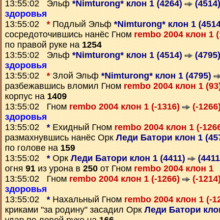
13:55:02 Эльф
*Nimturong* клон 1 (4264)
(4514
здоровья
13:55:02
*
Подлый Эльф
*Nimturong* клон 1 (451
сосредоточившись нанёс Гном
rembo 2004 клон 1 
по правой руке на
1254
13:55:02 Эльф
*Nimturong* клон 1 (4514)
(4795
здоровья
13:55:02
*
Злой Эльф
*Nimturong* клон 1 (4795)
разбежавшись вломил Гном
rembo 2004 клон 1 (93
корпус на
1409
13:55:02 Гном
rembo 2004 клон 1 (-1316)
(-1266
здоровья
13:55:02
*
Ехидный Гном
rembo 2004 клон 1 (-126
размахнувшись нанёс Орк
Леди Батори клон 1 (45
по голове на
159
13:55:02
*
Орк
Леди Батори клон 1 (4411)
(4411
огня
91
из урона в
250
от Гном
rembo 2004 клон 1
13:55:02 Гном
rembo 2004 клон 1 (-1266)
(-1214
здоровья
13:55:02
*
Нахальный Гном
rembo 2004 клон 1 (-1
криками "за родину" засадил Орк
Леди Батори клон