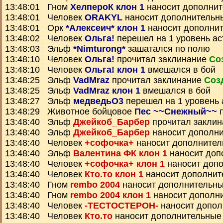
13:48:01 Гном
ХелпероК клон 1
наносит дополнит
13:48:01 Человек
ORAKYL
наносит дополнительн
13:48:01 Орк
*Алексеич* клон 1
наносит дополни
13:48:02 Человек
Ольга!
перешел на 1 уровень ас
13:48:03 Эльф
*Nimturong*
зашатался по полю
13:48:10 Человек
Ольга!
прочитал заклинание
Со
13:48:10 Человек
Ольга! клон 1
вмешался в бой
13:48:25 Эльф
VadMraz
прочитал заклинание
Соз
13:48:25 Эльф
VadMraz клон 1
вмешался в бой
13:48:27 Эльф
медведьО3
перешел на 1 уровень 
13:48:29 Животное бойцовое
Пес ~~Снежный~~
п
13:48:40 Эльф
Джейкоб_Барбер
прочитал закли
13:48:40 Эльф
Джейкоб_Барбер
наносит дополн
13:48:40 Человек
+софочка+
наносит дополнител
13:48:40 Эльф
Валентина ФК клон 1
наносит доп
13:48:40 Человек
+софочка+ клон 1
наносит доп
13:48:40 Человек
Кто.то клон 1
наносит дополнит
13:48:40 Гном
rembo 2004
наносит дополнительны
13:48:40 Гном
rembo 2004 клон 1
наносит дополн
13:48:40 Человек
-ТЕСТОСТЕРОН-
наносит допол
13:48:40 Человек
Кто.то
наносит дополнительные