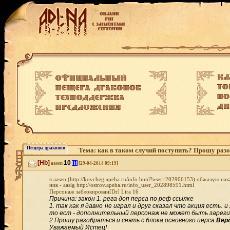
Пещера драконов
Тема: как в таком случий поступить? Прошу разо
[Hb]
10
[i]
aasen
[29-04-2014 09:19]
я aasen (http://kovcheg.apeha.ru/info.html?user=202906153) обжалую на
ник - aasig http://ostrov.apeha.ru/info_user_202898591.html
Персонаж заблокирован[Dr] Lira 16
Причина: закон 1. рега доп перса по реф ссылке
1. так как я давно не играл и друг сказал что акция ест
то ест - дополнительный персонаж не может быть зарегистр
2 Прошу разобраться и снять с блока основного перса.
Вер
Уважаемый Истец!