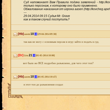
Суд напоминает Вам Правила подачи заявлений - http://k
только персонаж, к которому оно было применено.
Обжалование наказания от игрока aasen (http://kovcheg.ape
---
29.04.2014 09:15 Судья Mr. Grave
как в таком случий поступить?
[Hb]
10
[i]
aasen
[29-04-2014 09:38]
так как не могу с основным персам в игру зайти и подать в суд.
[Dr]
21
[i]
Lira
[01-05-2014 10:00]
вот было же ВСЕ подробно разъяснено, для чего этот топ?
[Hb]
10
[i]
aasen
[01-05-2014 10:47]
я этот топ до разъяснения создал