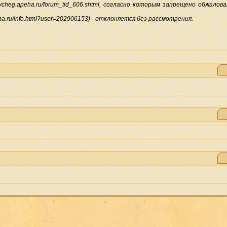
ovcheg.apeha.ru/forum_tid_606.shtml, согласно которым запрещено обжал
ha.ru/info.html?user=202906153) - отклоняется без рассмотрения.