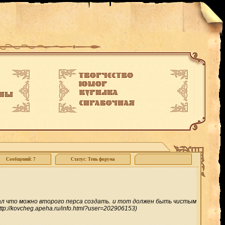
Сообщений: 7
Статус: Тень форума
читал что можно второго перса создать. и тот должен быть чистым
://kovcheg.apeha.ru/info.html?user=202906153)