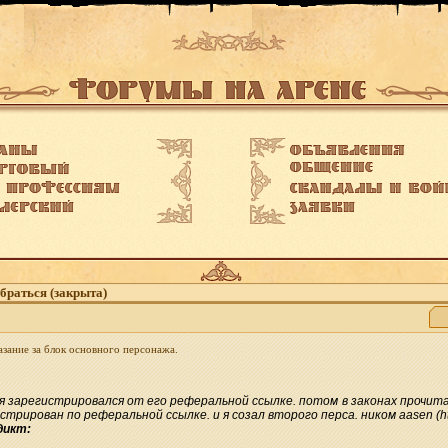
браться (закрыта)
казание за блок основного персонажа.
ь. и я зарегистрировался от его реферальной ссылке. потом в законах про
ирован по реферальной ссылке. и я созал второго перса. ником aasen (http
дикт: