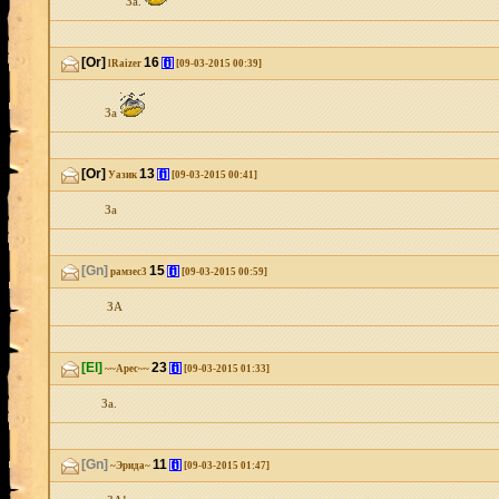
За.
[Or]
16
[i]
lRaizer
[09-03-2015 00:39]
За
[Or]
13
[i]
Уазик
[09-03-2015 00:41]
За
[Gn]
15
[i]
рамзес3
[09-03-2015 00:59]
ЗА
[El]
23
[i]
~~Арес~~
[09-03-2015 01:33]
За.
[Gn]
11
[i]
~Эрида~
[09-03-2015 01:47]