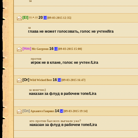
за
[El]
20
[i]
!!!-*-!!!
[09-03-2015 12:35]
за
глава не может голосовать, голос не учтен/lira
[Hm]
16
[i]
Mr. Gorgeous
[09-03-2015 15:00]
против
игрок не в клане, голос не учтен /Lira
[Or]
16
[i]
Wild Wicked Beer
[09-03-2015 16:47]
за конечно)
наказан за флуд в рабочем топе/Lira
[Gn]
14
[i]
Архангел Гавриил
[09-03-2015 19:14]
кто против был всех выгнали уже?
наказан за флуд в рабочем топе/Lira