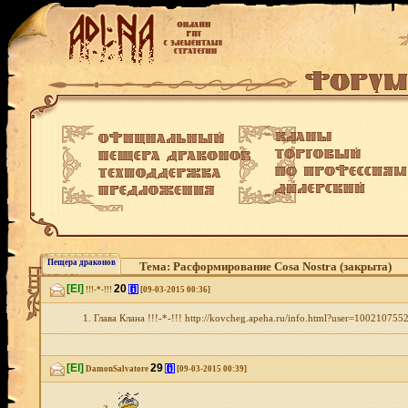
Пещера драконов
Тема: Расформирование Cosa Nostra (закрыта)
[El]
20
[i]
!!!-*-!!!
[09-03-2015 00:36]
1. Глава Клана !!!-*-!!! http://kovcheg.apeha.ru/info.html?user=100210
[El]
29
[i]
DamonSalvatore
[09-03-2015 00:39]