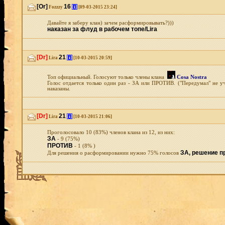
[Or]
16
[i]
Fozzzy
[09-03-2015 23:24]
Давайте я заберу клан) зачем расформировывать?)))
наказан за флуд в рабочем топе/Lira
[Dr]
21
[i]
Lira
[10-03-2015 20:59]
Топ официальный. Голосуют только члены клана
Cosa Nostra
Голос отдается только один раз - ЗА или ПРОТИВ. ("Передумал" не у
наказаны.
[Dr]
21
[i]
Lira
[10-03-2015 21:06]
Проголосовало 10 (83%) членов клана из 12, из них:
ЗА
- 9 (75%)
ПРОТИВ
- 1 (8% )
ЗА, решение п
Для решения о расформировании нужно 75% голосов