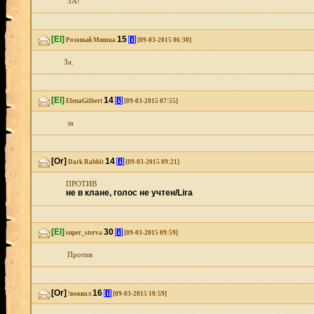
ЗА!
[El]
15
[i]
Розовый Мишка
[09-03-2015 06:30]
За.
[El]
14
[i]
ElenaGilbert
[09-03-2015 07:55]
за
[Or]
14
[i]
Dark Rabbit
[09-03-2015 09:21]
ПРОТИВ
не в клане, голос не учтен/Lira
[El]
30
[i]
super_sterva
[09-03-2015 09:59]
Против
[Or]
16
[i]
!вокиал
[09-03-2015 10:59]