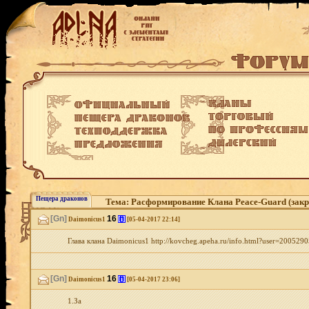
Пещера драконов
Тема: Расформирование Клана Peace-Guard (зак
[Gn]
16
[i]
Daimonicus1
[05-04-2017 22:14]
Глава клана Daimonicus1 http://kovcheg.apeha.ru/info.html?user=20052
[Gn]
16
[i]
Daimonicus1
[05-04-2017 23:06]
1.За