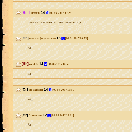
[Hm]
14
[i]
Уютный
[06-04-2017 03:22]
как не печально это осознавать ..Да
[Gn]
15
[i]
нож для фрау мюллер
[06-04-2017 09:53]
за
[Hb]
14
[i]
sonik02
[06-04-2017 10:57]
за
[Or]
14
[i]
the Panisher
[06-04-2017 11:56]
за((
[Or]
12
[i]
Diman_rus
[06-04-2017 22:31]
За