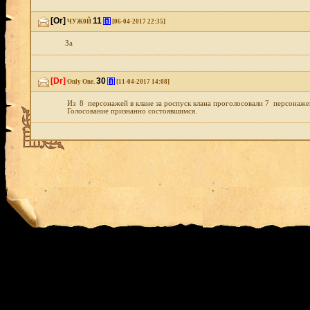
[Or]
11
[i]
ЧУЖ0Й
[06-04-2017 22:35]
За
[Dr]
30
[i]
Only One.
[11-04-2017 14:08]
Из 8 персонажей в клане за роспуск клана проголосовали 7 персонаж
Голосование признанно состоявшимся.