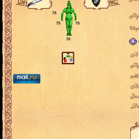
75
Пут
75
75
Игро
70
В л
Про
Мес
Воз
Зам
Дат