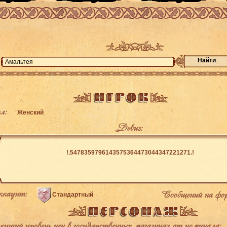
Найти
л:
Женский
Девиз:
!.5478359796143575364473044347221271.!
каунт:
Сообщений на фо
Стандартный
щий уровень цен в государственных магазинах от номинала: