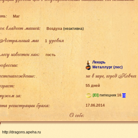
ь:
Маг
к владеет магией:
Воздуха
(неактивна)
Астральный маг
уровня
1
есу известен как:
гость
Лекарь
фессии:
Металлург (лес)
тонахождение:
не в игре, город Ковчег
раст:
55 дней
ужем за:
[El]
пипецник
16
[i]
а регистрации брака:
17.06.2014
О себе:
http://dragons.apeha.ru