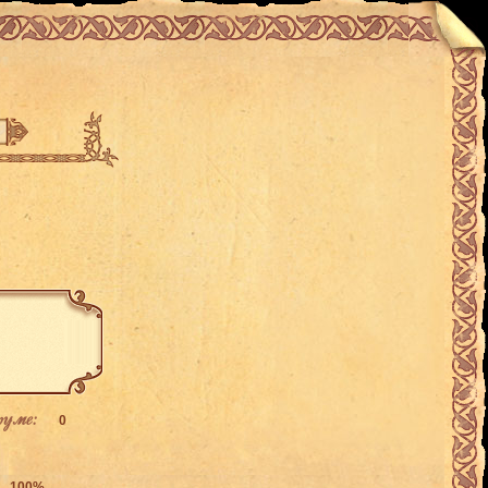
руме:
0
100%