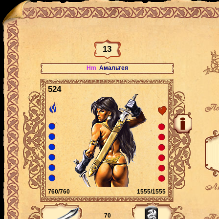
13
Hm
Амальтея
524
По
Ак
760/760
1555/1555
Теку
70