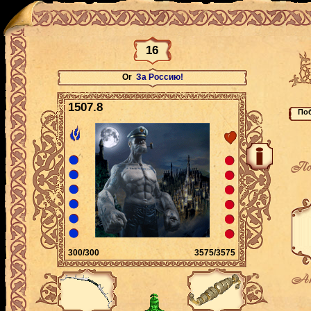
16
Or
За Россию!
1507.8
По
300/300
3575/3575
Ак