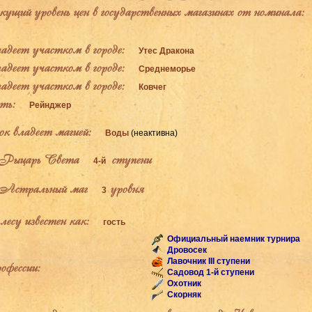
щий уровень цен в государственных магазинах от номинала:
деет участком в городе:
Утес Дракона
деет участком в городе:
Среднеморье
деет участком в городе:
Ковчег
ь:
Рейнджер
к владеет магией:
Воды
(неактивна)
Рыцарь Света
ступени
4-й
Астральный маг
уровня
3
есу известен как:
гость
Официальный наемник турнира
Дровосек
Лавочник III ступени
фессии:
Садовод 1-й ступени
Охотник
Скорняк