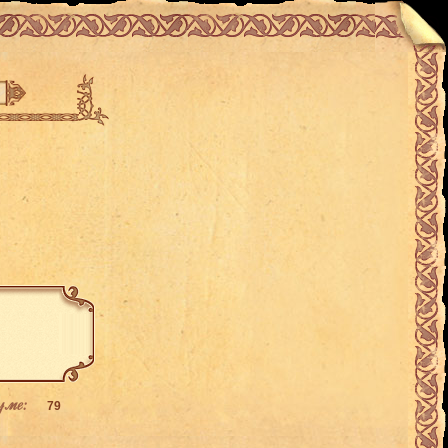
уме:
79