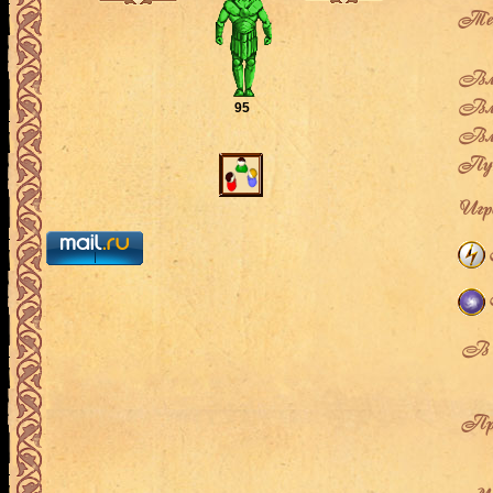
Теку
Вла
Вла
95
Вла
Пут
Игро
В л
Про