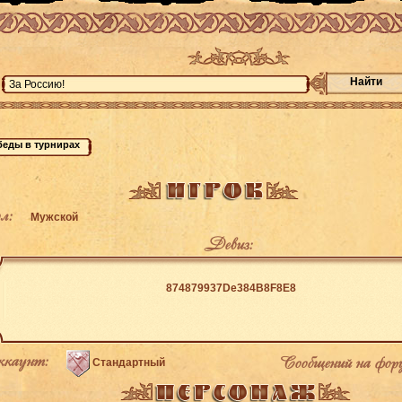
Найти
л:
Мужской
Девиз:
874879937De384B8F8E8
каунт:
Сообщений на фор
Стандартный