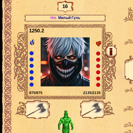
16
Hm
Милый Гуль
1250.2
По
Ак
975/975
2135/2135
Теку
Вла
Вла