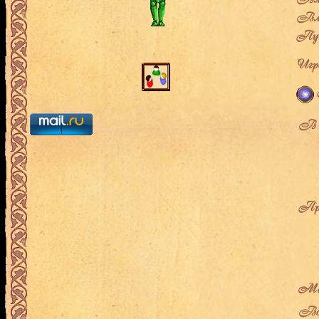
Вла
Пут
Игро
В л
Про
Мес
Воз