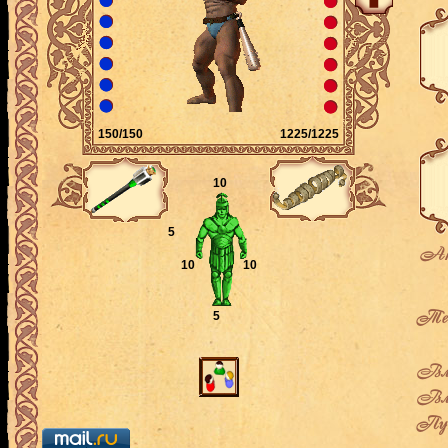
150/150
1225/1225
10
5
Ак
10
10
Теку
5
Вла
Вла
Пут