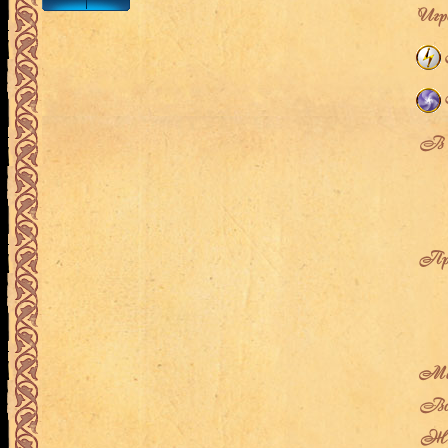
Игро
В л
Про
Мес
Воз
Жен