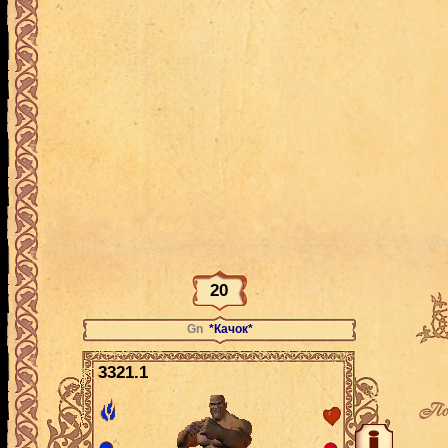
20
Gn
*Качок*
3321.1
По