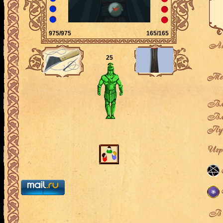
975/975
165/165
Ак
25
Теку
Вла
Вла
Пут
Игро
В л