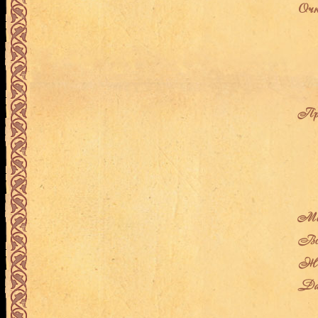
Очк
Про
Мес
Воз
Жен
Дат