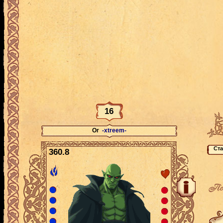
16
Or
-xtreem-
360.8
По