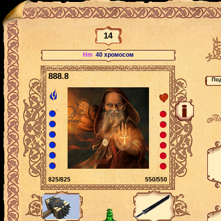
14
Hm
40 хромосом
888.8
По
825/825
550/550