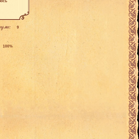
аюсь
руме:
9
100%