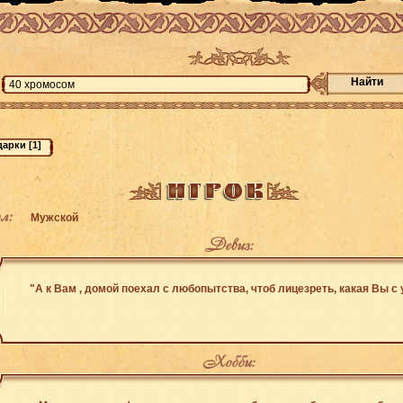
Найти
л:
Мужской
Девиз:
"А к Вам , домой поехал с любопытства, чтоб лицезреть, какая Вы с 
Хобби: