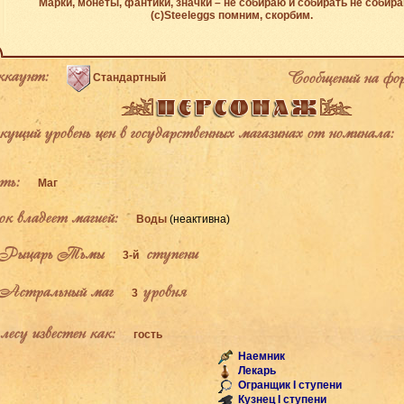
Марки, монеты, фантики, значки – не собираю и собирать не собир
(с)Steeleggs помним, скорбим.
каунт:
Сообщений на фо
Стандартный
щий уровень цен в государственных магазинах от номинала:
ь:
Маг
к владеет магией:
Воды
(неактивна)
Рыцарь Тьмы
ступени
3-й
Астральный маг
уровня
3
есу известен как:
гость
Наемник
Лекарь
Огранщик I ступени
Кузнец I ступени