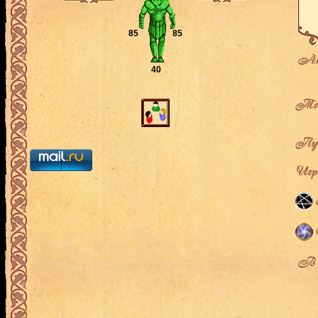
85
85
Ак
40
Теку
Пут
Игро
В л