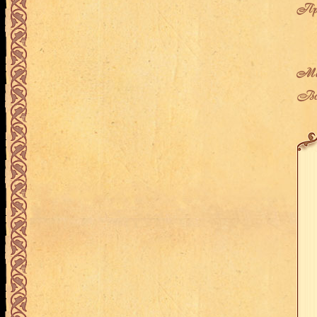
Про
Мес
Воз