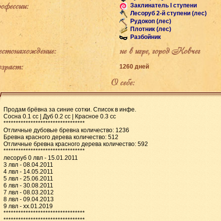
фессии:
Заклинатель I ступени
Лесоруб 2-й ступени (лес)
Рудокоп (лес)
Плотник (лес)
Разбойник
тонахождение:
не в игре, город Ковчег
раст:
1260 дней
О себе:
Продам брёвна за синие сотки. Список в инфе.
Сосна 0.1 сс | Дуб 0.2 сс | Красное 0.3 сс
*********************************
Отличные дубовые бревна количество: 1236
Бревна красного дерева количество: 512
Отличные бревна красного дерева количество: 592
*********************************
лесоруб 0 лвл - 15.01.2011
3 лвл - 08.04.2011
4 лвл - 14.05.2011
5 лвл - 25.06.2011
6 лвл - 30.08.2011
7 лвл - 08.03.2012
8 лвл - 09.04.2013
9 лвл - хх.01.2019
*********************************
*********************************