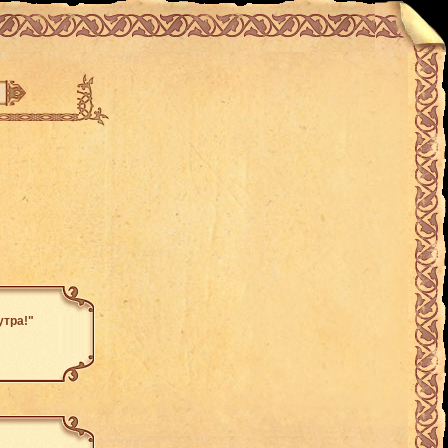
утра!"