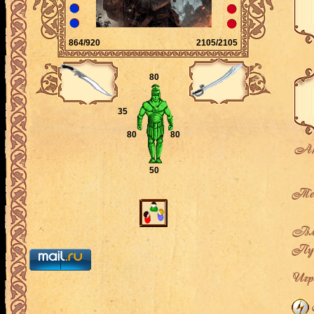
864/920
2105/2105
80
35
80
80
Ак
50
Теку
Вла
Пут
Игро