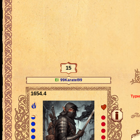
15
El
99Karatel99
1654.4
Турн
По