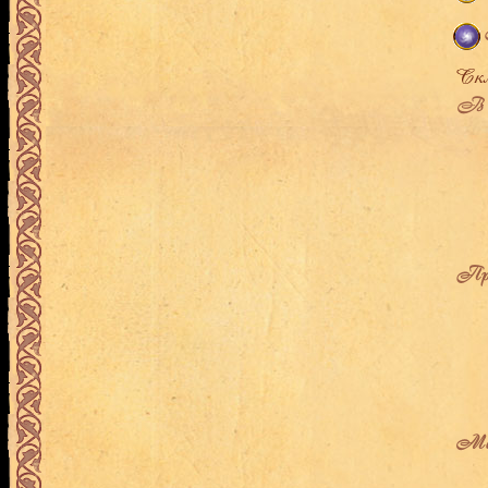
В л
Про
Мес