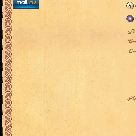
В л
Сос
Сос
Про