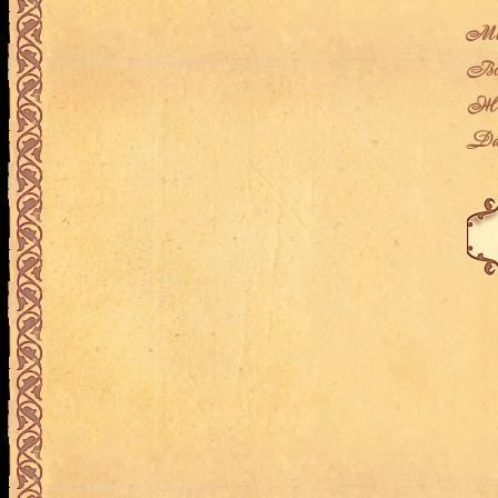
Мес
Воз
Жен
Дат