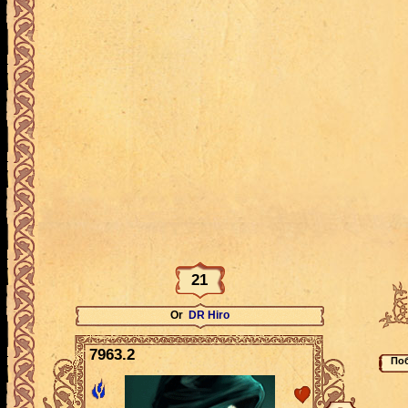
21
Or
DR Hiro
7963.2