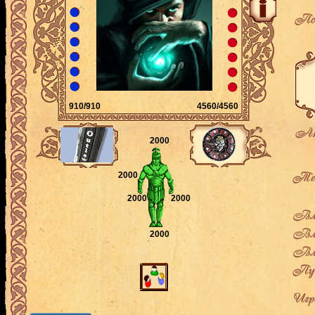
По
910/910
4560/4560
Ак
2000
Теку
2000
2000
2000
Вла
Вла
2000
Вла
Пут
Игро