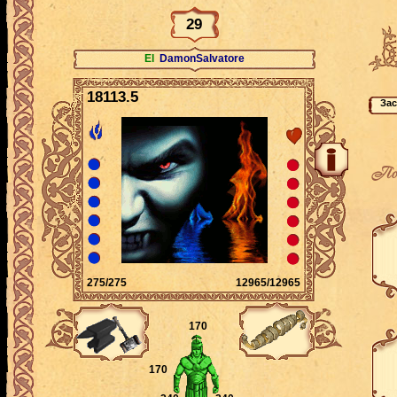
29
El
DamonSalvatore
18113.5
По
275/275
12965/12965
170
170