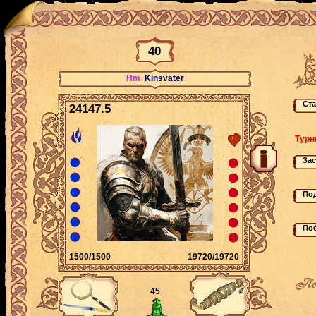
40
Hm
Kinsvater
24147.5
Турн
1500/1500
19720/19720
По
45