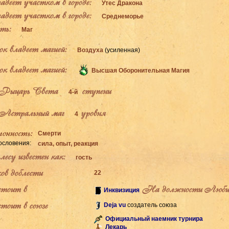
деет участком в городе:
Утес Дракона
деет участком в городе:
Среднеморье
ь:
Маг
к владеет магией:
Воздуха
(усиленная)
к владеет магией:
Высшая Оборонительная Магия
Рыцарь Света
ступени
4-й
Астральный маг
уровня
4
Смерти
ословения:
сила, опыт, реакция
есу известен как:
гость
ов доблести
22
тоит в
На должности Люб
Инквизиция
тоит в союзе
Deja vu
создатель союза
Официальный наемник турнира
Лекарь