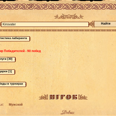
Найти
ир Победителей - 90 побед
л:
Мужской
Девиз: