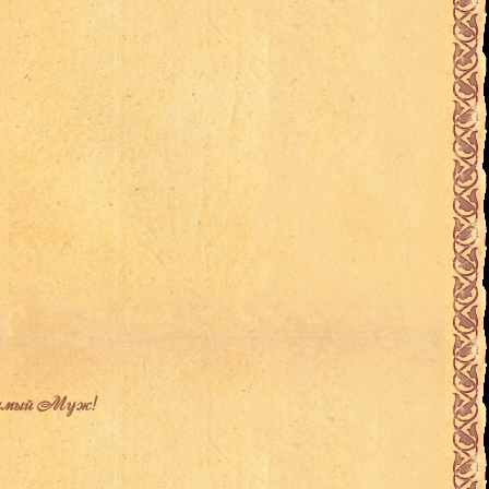
имый Муж!