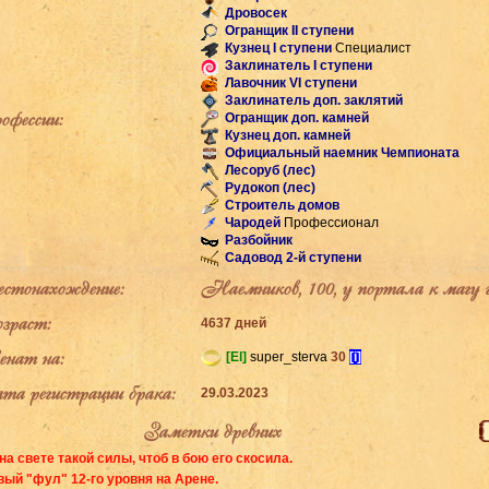
Дровосек
Огранщик II ступени
Кузнец I ступени
Специалист
Заклинатель I ступени
Лавочник VI ступени
Заклинатель доп. заклятий
фессии:
Огранщик доп. камней
Кузнец доп. камней
Официальный наемник Чемпионата
Лесоруб (лес)
Рудокоп (лес)
Строитель домов
Чародей
Профессионал
Разбойник
Садовод 2-й ступени
тонахождение:
Наемников, 100, у портала к магу 
раст:
4637 дней
ат на:
[El]
super_sterva
30
[i]
а регистрации брака:
29.03.2023
Заметки древних
на свете такой силы, чтоб в бою его скосила.
ый "фул" 12-го уровня на Арене.