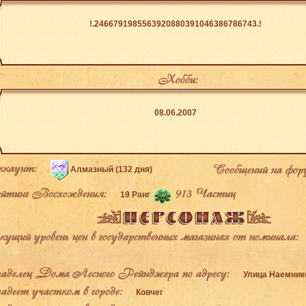
!.2466791985563920880391046386786743.!
Хобби:
08.06.2007
каунт:
Сообщений на фор
Алмазный (132 дня)
тинг Восхождения:
913 Частиц
19 Ранг
щий уровень цен в государственных магазинах от номинала:
делец Дома Лесного Рейнджера по адресу:
Улица Наемнико
деет участком в городе:
Ковчег