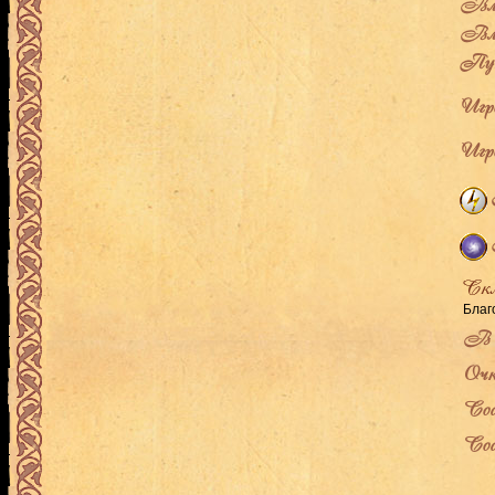
Вла
Вла
Пут
Игро
Игро
Благ
В л
Очк
Сос
Сос