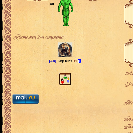
40
Питомец 2-й ступени:
[Ab]
Тигр Kins
31
[i]
Ак
Рей
Теку
Вла
Вла