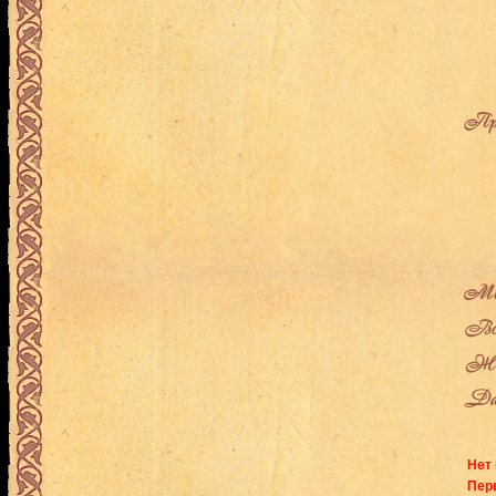
Про
Мес
Воз
Жен
Дат
Нет 
Перв