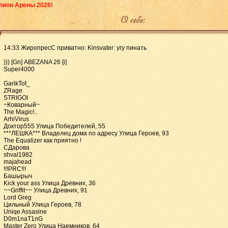
пион Арены 2026!
О себе:
14:33 ЖиропресС приватно: Kinsvater: угу пинать
))) [Gn] ABEZANA 26 [i]
Super4000
GarikTot_
ZRage
STRIGOI
~Коварный~
The Magic!..
ArhiVirus
Доктор555 Улица Победителей, 55
***ЛЕШКА*** Владелец дома по адресу Улица Героев, 93
The Equalizer как приятно !
СДарова
shval1982
majahead
!!!PRC!!!
Башырыч
Kick your ass Улица Древних, 36
~~Griffit~~ Улица Древних, 91
Lord Greg
Цильный Улица Героев, 78
Uniqe Assasine
D0m1naT1nG
Master Zero Улица Наемников, 64