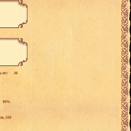
уме:
36
90%
в, 100