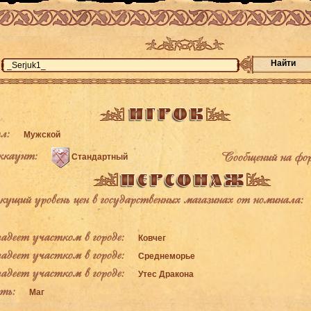
Найти
л:
Мужской
каунт:
Сообщений на фо
Стандартный
щий уровень цен в государственных магазинах от номинала:
деет участком в городе:
Ковчег
деет участком в городе:
Среднеморье
деет участком в городе:
Утес Дракона
ь:
Маг