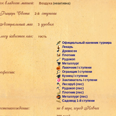
к владеет магией:
Воздуха
(неактивна)
Рыцарь Света
ступени
2-й
Астральный маг
уровня
3
есу известен как:
гость
Официальный наемник турнира
Лекарь
Дровосек
Плотник
Рудокоп
Металлург
Лавочник I ступени
фессии:
Огранщик I ступени
Кузнец I ступени
Заклинатель I ступени
Лесоруб (лес)
Рудокоп (лес)
Плотник (лес)
Металлург (лес)
Садовод 1-й ступени
тонахождение:
не в игре, город Ковчег