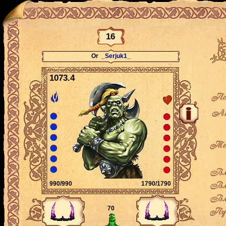
16
Or
_Serjuk1_
1073.4
По
Ак
Теку
Вла
Вла
990/990
1790/1790
Вла
70
Пут