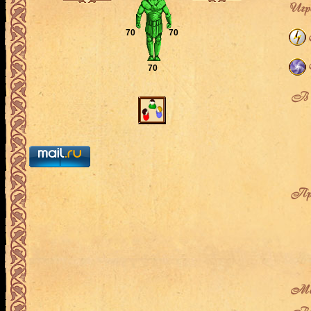
Игро
70
70
70
В л
Про
Мес