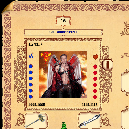
16
Gn
Daimonicus1
1341.7
По
1005/1005
1115/1115