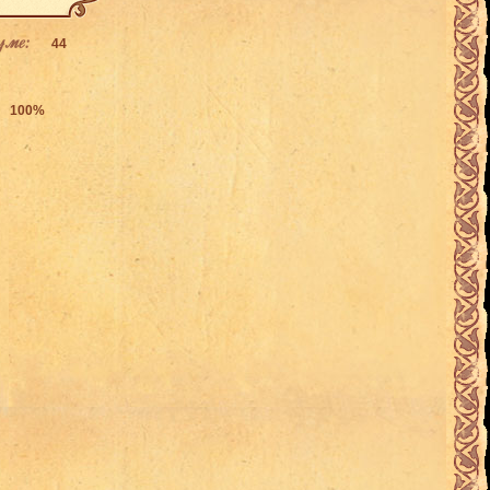
уме:
44
100%