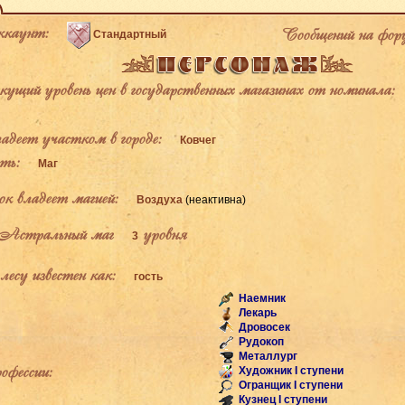
каунт:
Сообщений на фор
Стандартный
щий уровень цен в государственных магазинах от номинала:
деет участком в городе:
Ковчег
ь:
Маг
к владеет магией:
Воздуха
(неактивна)
Астральный маг
уровня
3
есу известен как:
гость
Наемник
Лекарь
Дровосек
Рудокоп
Металлург
фессии:
Художник I ступени
Огранщик I ступени
Кузнец I ступени