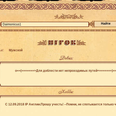
Найти
л:
Мужской
Девиз:
о==(=======>Для доблести нет непроходимых путей<=======)=
Хобби:
C 12.09.2018 IP Англии.Прошу учесть! --Помни, не спотыкается только ч