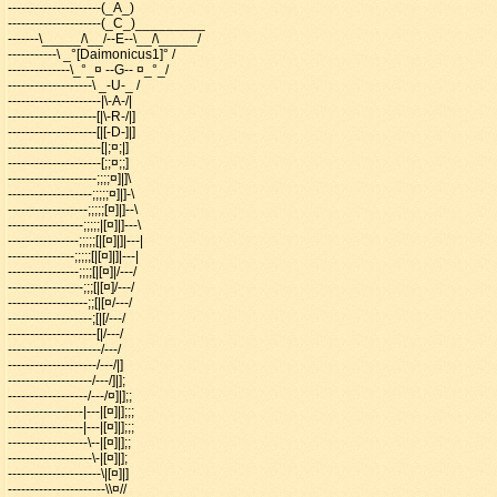
---------------------(_A_)
---------------------(_C_)_________
-------\_____/\__/--E--\__/\_____/
-----------\ _°[Daimonicus1]° /
--------------\_°_¤ --G-- ¤_°_/
-------------------\ _-U-_ /
---------------------|\-A-/|
--------------------[|\-R-/|]
--------------------[|[-D-]|]
---------------------[|;¤;|]
---------------------[;;¤;;]
--------------------;;;;¤]|]\
-------------------;;;;;¤]|]-\
------------------;;;;;[¤]|]--\
-----------------;;;;;|[¤]|]---\
----------------;;;;;[|[¤]|]|---|
---------------;;;;;[|[¤]|]|---|
----------------;;;;[|[¤]|/---/
-----------------;;;[|[¤]/---/
------------------;;[|[¤/---/
-------------------;[|[/---/
--------------------[|/---/
---------------------/---/
--------------------/---/|]
-------------------/---/]|];
------------------/---/¤]|];;
-----------------|---|[¤]|];;;
-----------------|---|[¤]|];;;
------------------\--|[¤]|];;
-------------------\-|[¤]|];
---------------------\|[¤]|]
----------------------\\¤//