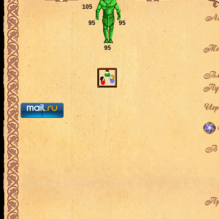
105
Ак
95
95
Теку
95
Вла
Пут
Игро
В л
Про