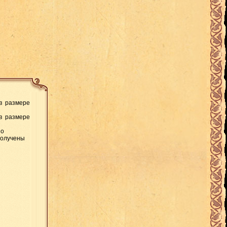
 в размере
 в размере
но
 получены