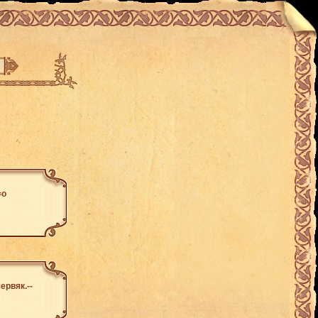
=о
ервяк.--