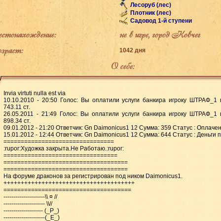
Лесоруб (лес)
Плотник (лес)
Садовод 1-й ступени
тонахождение:
не в игре, город Ковчег
раст:
1042 дня
О себе:
Invia virtuti nulla est via
10.10.2010 - 20:50 Голос: Вы оплатили услуги банкира игроку ШТРАФ_1
743.11 ст.
26.05.2011 - 21:49 Голос: Вы оплатили услуги банкира игроку ШТРАФ_1
898.34 ст.
09.01.2012 - 21:20 Ответчик: Gn Daimonicus1 12 Сумма: 359 Статус : Оплаче
15.01.2012 - 12:44 Ответчик: Gn Daimonicus1 12 Сумма: 644 Статус : Деньги
================================
:rupor:Художка закрыта.Не Работаю.:rupor:
=================================
====================================
====================================
На форуме драконов за регистрирован под ником Daimonicus1.
++++++++++++++++++++++++++++++++++++++
=====================================
---------------------\\ ¤ //
--------------------- \\//
-------------------- (_P_)
---------------------(_E_)